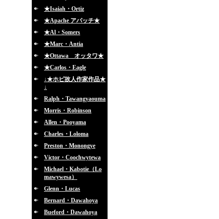
★Isaiah・Ortiz
★Apache アパッチ★
★Al・Somers
★Marc・Antia
★Ottawa オッタワ★
★Carlos・Eagle
↓★ホピ故人作家作品★
↓
Ralph・Tawangyaouma
Morris・Robinson
Allen・Pooyama
Charles・Loloma
Preston・Monongye
Victor・Coochwytewa
Michael・Kabotie（Lo
mawywesa）
Glenn・Lucas
Bernard・Dawahoya
Bueford・Dawahoya