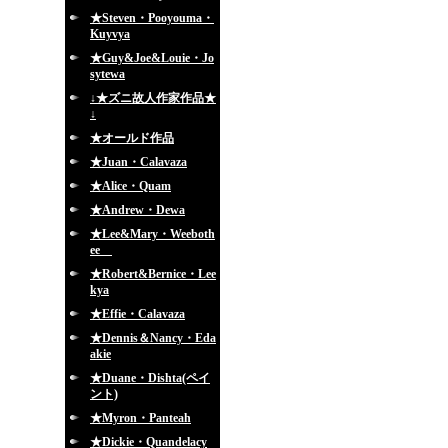
★Steven・Pooyouma・
Kuyvya
★Guy&Joe&Louie・Jo
sytewa
↓★ズニ故人作家作品★
↓
★オールド作品
★Juan・Calavaza
★Alice・Quam
★Andrew・Dewa
★Lee&Mary・Weeboth
ee
★Robert&Bernice・Lee
kya
★Effie・Calavaza
★Dennis＆Nancy・Eda
akie
★Duane・Dishta(ペイ
ント)
★Myron・Panteah
★Dickie・Quandelacy