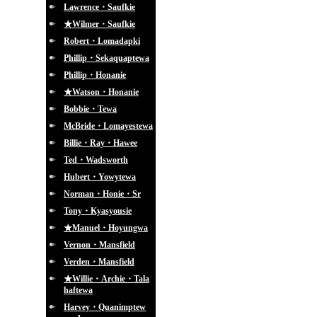
Lawrence・Saufkie
★Wilmer・Saufkie
Robert・Lomadapki
Phillip・Sekaquaptewa
Phillip・Honanie
★Watson・Honanie
Bobbie・Tewa
McBride・Lomayestewa
Billie・Ray・Hawee
Ted・Wadsworth
Hubert・Yowytewa
Norman・Honie・Sr
Tony・Kyasyousie
★Manuel・Hoyungwa
Vernon・Mansfield
Verden・Mansfield
★Willie・Archie・Tala
haftewa
Harvey・Quanimptew