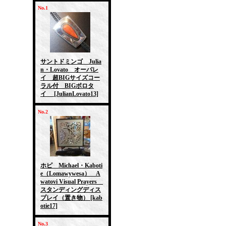
No.1
サントドミンゴ Julia
n・Lovato オーバレ
イ 超BIGサイズコー
ラル付 BIGボロタ
イ
[JulianLovato13]
No.2
ホピ Michael・Kaboti
e（Lomawywesa） A
watovi Visual Prayers
スタンディングディス
プレイ（置き物）
[kab
otie17]
No.3