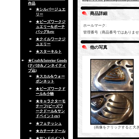
作品
★シルバージュエ
商品詳細
リー
★ビーズワークジ
ホールマーク
:
ュエリー&ポーチ
バッグ&etc
管理番号（商品番号ではありませ
★クイルワークジ
ュエリー
他の写真
★スターキルト
★Craft&Interior Goods
(ナバホ&ノンネイティ
ブ込)
★スカル&ウォー
ボンネット
★ビーズワークド
ール&小物
★キャラクターモ
チーフ(ビーズワ
ークドール&サン
ドペイントetc)
★フェテッシュ
(画像をクリックすると大
★カチーナドール
★サンドペイント