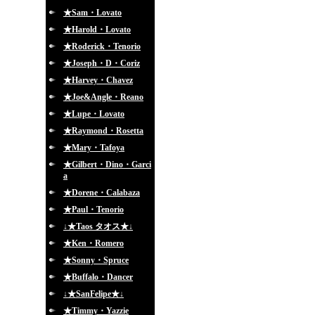
★Sam・Lovato
★Harold・Lovato
★Roderick・Tenorio
★Joseph・D・Coriz
★Harvey・Chavez
★Joe&Angle・Reano
★Lupe・Lovato
★Raymond・Rosetta
★Mary・Tafoya
★Gilbert・Dino・Garci
a
★Dorene・Calabaza
★Paul・Tenorio
↓★Taos タオス★↓
★Ken・Romero
★Sonny・Spruce
★Buffalo・Dancer
↓★SanFelipe★↓
★Timmy・Yazzie