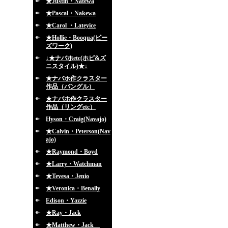
★Justin・Natewa
★Pascal・Nakewa
★Carol ・Lateyice
★Hollie・Booqua(ビー
ズワーク)
↓★ナバホetc(ホピ&ズ
ニスタイル)★↓
★ナバホ作クラスター
作品（バングル）
★ナバホ作クラスター
作品（リングetc）
Hyson・Craig(Navajo)
★Calvin・Peterson(Nav
ajo)
★Raymond・Boyd
★Larry・Watchman
★Tevesa・Jenio
★Veronica・Benally
Edison・Yazzie
★Ray・Jack
★Matthew・Jack