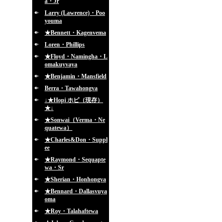
a・Jr
Larry (Lawrence)・Poo
youma
★Bennett・Kagenvema
Loren・Phillips
★Floyd・Namingha・L
omakuyvaya
★Benjamin・Mansfield
Berra・Tawahongva
↓★Hopi ホピ（現存）
★↓
★Sonwai（Verma・Ne
quatewa）
★Charles&Don・Suppl
ee
★Raymond・Sequapte
wa・Sr
★Sherian・Honhongva
★Bennard・Dallasvuya
oma
★Roy・Talahaftewa