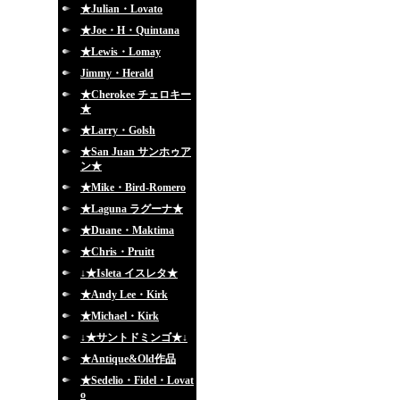
★Julian・Lovato
★Joe・H・Quintana
★Lewis・Lomay
Jimmy・Herald
★Cherokee チェロキー
★
★Larry・Golsh
★San Juan サンホゥア
ン★
★Mike・Bird-Romero
★Laguna ラグーナ★
★Duane・Maktima
★Chris・Pruitt
↓★Isleta イスレタ★
★Andy Lee・Kirk
★Michael・Kirk
↓★サントドミンゴ★↓
★Antique&Old作品
★Sedelio・Fidel・Lovat
o