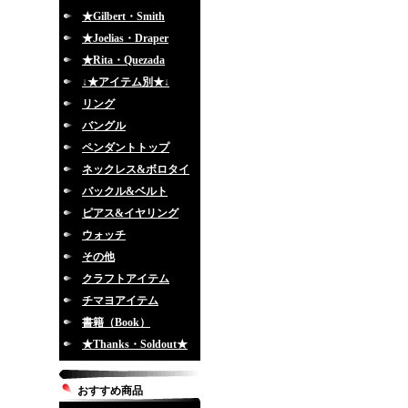
★Gilbert・Smith
★Joelias・Draper
★Rita・Quezada
↓★アイテム別★↓
リング
バングル
ペンダントトップ
ネックレス&ボロタイ
バックル&ベルト
ピアス&イヤリング
ウォッチ
その他
クラフトアイテム
チマヨアイテム
書籍（Book）
★Thanks・Soldout★
おすすめ商品