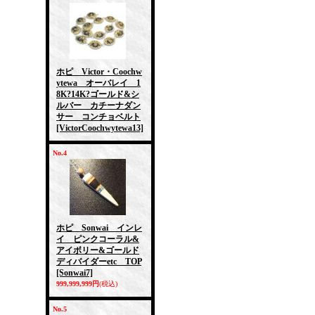
ホピ Victor・Coochw
ytewa オーバレイ 1
8K?14K?ゴールド&シ
ルバー カチーナダン
サー コンチョベルト
[VictorCoochwytewa13]
No.4
ホピ Sonwai インレ
イ ピンクコーラル&
アイボリー&ゴールド
ディバイダーetc TOP
[Sonwai7]
999,999,999円
(税込)
No.5