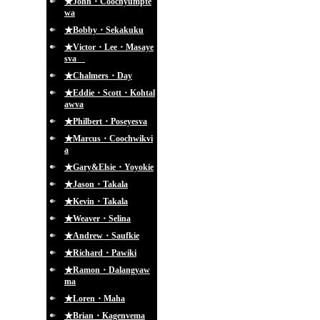
★John・Coochyumpte
wa
★Bobby・Sekakuku
★Victor・Lee・Masaye
sva
★Chalmers・Day
★Eddie・Scott・Kohtal
awva
★Philbert・Poseyesva
★Marcus・Coochwikvi
a
★Gary&Elsie・Yoyokie
★Jason・Takala
★Kevin・Takala
★Weaver・Selina
★Andrew・Saufkie
★Richard・Pawiki
★Ramon・Dalangyaw
ma
★Loren・Maha
★Brian・Kagenvema