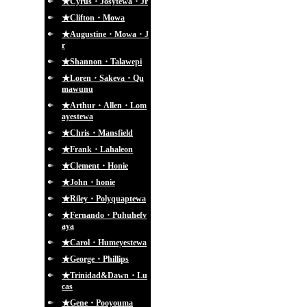
★Cyrus・Josytewa・Jr
★Clifton・Mowa
★Augustine・Mowa・J
r
★Shannon・Talawepi
★Loren・Sakeva・Qu
mawunu
★Arthur・Allen・Lom
ayestewa
★Chris・Mansfield
★Frank・Lahaleon
★Clement・Honie
★John・honie
★Riley・Polyquaptewa
★Fernando・Puhuhefv
aya
★Carol・Humeyestewa
★George・Phillips
★Trinidad&Dawn・Lu
cas
★Gene・Pooyouma