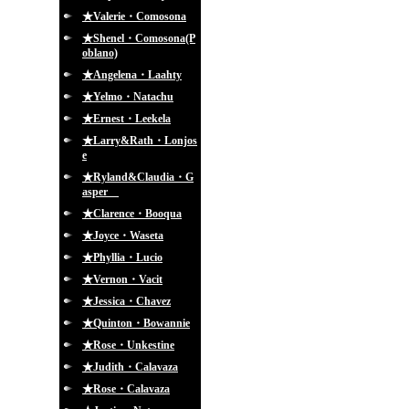
★Valerie・Comosona
★Shenel・Comosona(P
oblano)
★Angelena・Laahty
★Yelmo・Natachu
★Ernest・Leekela
★Larry&Rath・Lonjos
e
★Ryland&Claudia・G
asper
★Clarence・Booqua
★Joyce・Waseta
★Phyllia・Lucio
★Vernon・Vacit
★Jessica・Chavez
★Quinton・Bowannie
★Rose・Unkestine
★Judith・Calavaza
★Rose・Calavaza