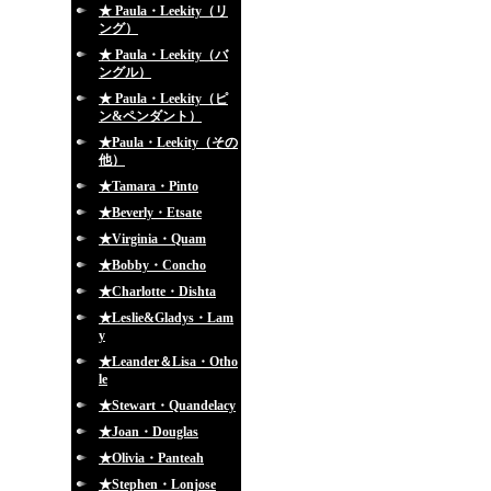
★ Paula・Leekity（リ
ング）
★ Paula・Leekity（バ
ングル）
★ Paula・Leekity（ピ
ン&ペンダント）
★Paula・Leekity（その
他）
★Tamara・Pinto
★Beverly・Etsate
★Virginia・Quam
★Bobby・Concho
★Charlotte・Dishta
★Leslie&Gladys・Lam
y
★Leander＆Lisa・Otho
le
★Stewart・Quandelacy
★Joan・Douglas
★Olivia・Panteah
★Stephen・Lonjose