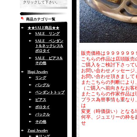
クリックして下さい。
商品カテゴリ一覧
★★SALE商品★★
SALE リング
SALE ペンダン
ト&ネックレス&
ボロタイ
販売価格は９９９９９９
SALE ピアス&
こちらの作品は店頭販売
その他
ご購入をご検討下さって
お問い合わせメッセージ
Hopi Jewelry
お問い合わせ頂きまして
リング
またこちらの判断により
バングル
（ご購入へ前向きなお客
ペンダントトップ
またこちらの作家作品は
プラス為替事情も重なり
ピアス
は
ボロタイ
変更（時価扱い）となる
バックル
何卒、ジュエリーの枠を
その他
せ
Zuni Jewelry
★リング