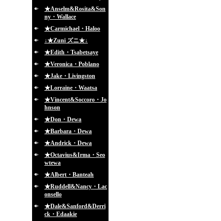
★Anselm&Rosita&Son
ny・Wallace
★Carmichael・Haloo
↓★Zuni ズニ★↓
★Edith・Tsabetsaye
★Veronica・Poblano
★Jake・Livingston
★Lorraine・Waatsa
★Vincent&Soccoro・Jo
hnson
★Don・Dewa
★Barbara・Dewa
★Andrick・Dewa
★Octavius&Irma・Seo
wtewa
★Albert・Banteah
★Ruddell&Nancy・Lac
onsello
★Dale&Sanford&Derri
ck・Edaakie