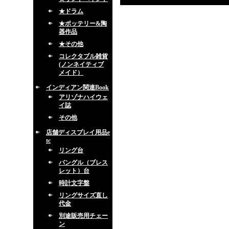
★ドラム
★ポッテリー&陶
器作品
★その他
コレクタブル雑貨
(ノンネイティブ
メイド）
インディアン関連Book
アリゾナハイウェ
イ誌
その他
店舗ディスプレイ用品e
tc
リング台
バングル（ブレス
レット）台
時計文字盤
リングサイズ直し
代金
別途販売用チェー
ン