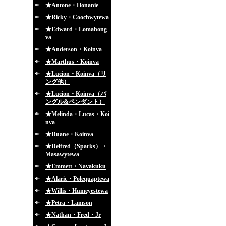
★Antone・Honanie
★Ricky・Coochwytewa
★Edward・Lomahong
va
★Anderson・Koinva
★Marthus・Koinva
★Lucion・Koinva（リ
ング他）
★Lucion・Koinva（バ
ングル&ペンダント）
★Melinda・Lucas・Koi
nva
★Duane・Koinva
★Delfred（Sparks）・
Masawytewa
★Emmett・Navakuku
★Alaric・Polequaptewa
★Willis・Humeyestewa
★Petra・Lamson
★Nathan・Fred・Jr