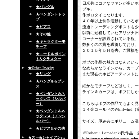
日米共にコアなファンが多いホ
★バングル
プキ」
★ペンダントトッ
作ボロタイになります。
プ
４０年以上制作活動しているボ
★ピアス
流通トレーディングポストも少
以前に勤務していたアリゾナ州
★その他
コーナーが設置されている程、
★キャラクターモ
数多くのの賞を獲得しており、
チーフ
２０１５年５月逝去。ご冥福を
★ニードルポイン
ト&クラスター
ボブの作品の魅力はなんといっ
★Other Jewelry
なめらかなラインから、カーブ
★リング
また現在のホピアーティストに
★バングル&ブレ
細かなモチーフなどはなく、一
ス
ライン＆カーブは、ボブにしか
★ペンダント&ネ
ックレス（シルバ
こちらはボブの作品でもよく見
ー）
１４金ゴールドのWhirlwin
★ペンダント&ネ
ックレス（ノンシ
ルバー）
サイズ、厚み共にボリューム溢
★ピアス&その他
※Robert・Lomadapk
★スー&シャイアンetc
http://www.e-pineridge.com/produc