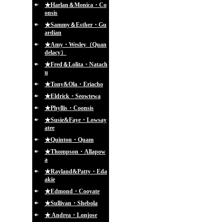
★Harlan＆Monica・Co
onsis
★Sammy＆Esther・Gu
ardian
★Amy・Wesley（Quan
delacy）
★Fred＆Lolita・Natach
u
★Tony&Ola・Eriacho
★Eldrick・Seowtewa
★Phyllis・Coonsis
★Susie&Faye・Lowsay
atee
★Quinton・Quam
★Thompson・Allapow
a
★Rayland&Patty・Eda
akie
★Edmond・Cooyate
★Sullivan・Shebola
★ Andrea・Lonjose