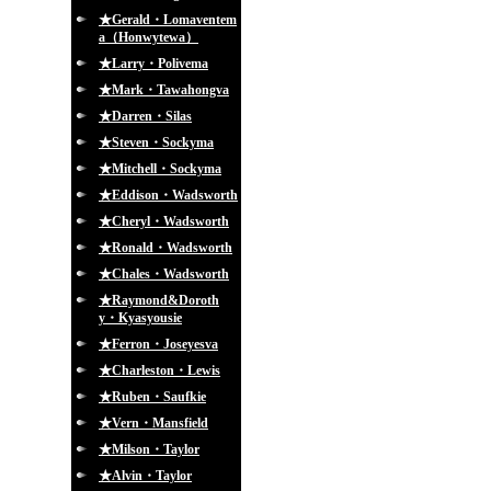
★Gerald・Lomaventem
a（Honwytewa）
★Larry・Polivema
★Mark・Tawahongva
★Darren・Silas
★Steven・Sockyma
★Mitchell・Sockyma
★Eddison・Wadsworth
★Cheryl・Wadsworth
★Ronald・Wadsworth
★Chales・Wadsworth
★Raymond&Doroth
y・Kyasyousie
★Ferron・Joseyesva
★Charleston・Lewis
★Ruben・Saufkie
★Vern・Mansfield
★Milson・Taylor
★Alvin・Taylor