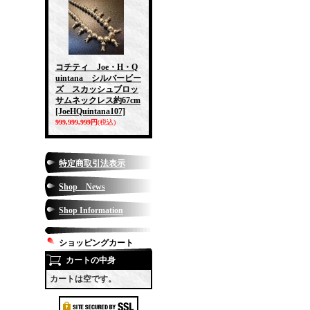
コチティ Joe・H・Q
uintana シルバービー
ズ スカッシュブロッ
サムネックレス約67cm
[JoeHQuintana107]
999,999,999円
(税込)
特定商取引法表示
Shop News
Shop Information
ショッピングカート
カートの中身
カートは空です。