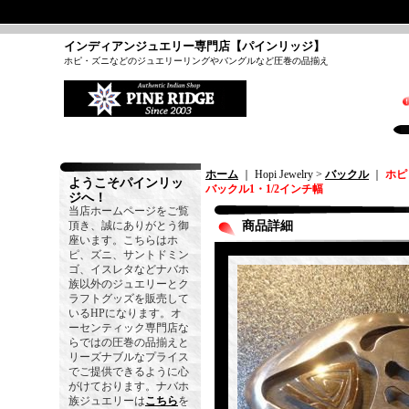
インディアンジュエリー専門店【パインリッジ】
ホピ・ズニなどのジュエリーリングやバングルなど圧巻の品揃え
ホーム
｜ Hopi Jewelry >
バックル
｜
ホピ
ようこそパインリッ
バックル1・1/2インチ幅
ジへ！
当店ホームページをご覧
頂き、誠にありがとう御
商品詳細
座います。こちらはホ
ピ、ズニ、サントドミン
ゴ、イスレタなどナバホ
族以外のジュエリーとク
ラフトグッズを販売して
いるHPになります。オ
ーセンティック専門店な
らではの圧巻の品揃えと
リーズナブルなプライス
でご提供できるように心
がけております。ナバホ
族ジュエリーは
こちら
を