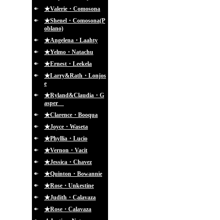
★Valerie・Comosona
★Shenel・Comosona(P
oblano)
★Angelena・Laahty
★Yelmo・Natachu
★Ernest・Leekela
★Larry&Rath・Lonjos
e
★Ryland&Claudia・G
asper
★Clarence・Booqua
★Joyce・Waseta
★Phyllia・Lucio
★Vernon・Vacit
★Jessica・Chavez
★Quinton・Bowannie
★Rose・Unkestine
★Judith・Calavaza
★Rose・Calavaza