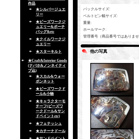
作品
バックルサイズ
:
★シルバージュエ
リー
ベルトピン幅サイズ
:
★ビーズワークジ
重量
:
ュエリー&ポーチ
ホールマーク
:
バッグ&etc
管理番号（商品番号ではありませ
★クイルワークジ
ュエリー
他の写真
★スターキルト
★Craft&Interior Goods
(ナバホ&ノンネイティ
ブ込)
★スカル&ウォー
ボンネット
★ビーズワークド
ール&小物
★キャラクターモ
チーフ(ビーズワ
ークドール&サン
ドペイントetc)
★フェテッシュ
★カチーナドール
★サンドペイント