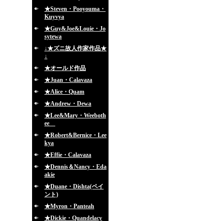
★Steven・Pooyouma・
Kuyvya
★Guy&Joe&Louie・Jo
sytewa
↓★ズニ故人作家作品★
↓
★オールド作品
★Juan・Calavaza
★Alice・Quam
★Andrew・Dewa
★Lee&Mary・Weeboth
ee
★Robert&Bernice・Lee
kya
★Effie・Calavaza
★Dennis＆Nancy・Eda
akie
★Duane・Dishta(ペイ
ント)
★Myron・Panteah
★Dickie・Quandelacy