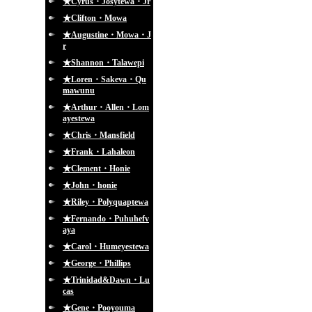
★Cyrus・Josytewa・Jr
★Clifton・Mowa
★Augustine・Mowa・J
r
★Shannon・Talawepi
★Loren・Sakeva・Qu
mawunu
★Arthur・Allen・Lom
ayestewa
★Chris・Mansfield
★Frank・Lahaleon
★Clement・Honie
★John・honie
★Riley・Polyquaptewa
★Fernando・Puhuhefv
aya
★Carol・Humeyestewa
★George・Phillips
★Trinidad&Dawn・Lu
cas
★Gene・Pooyouma