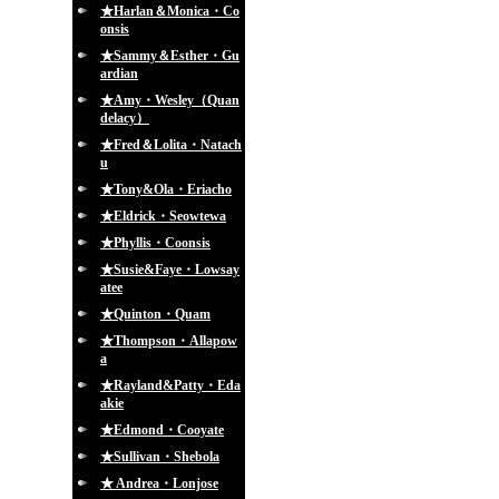
★Harlan＆Monica・Co
onsis
★Sammy＆Esther・Gu
ardian
★Amy・Wesley（Quan
delacy）
★Fred＆Lolita・Natach
u
★Tony&Ola・Eriacho
★Eldrick・Seowtewa
★Phyllis・Coonsis
★Susie&Faye・Lowsay
atee
★Quinton・Quam
★Thompson・Allapow
a
★Rayland&Patty・Eda
akie
★Edmond・Cooyate
★Sullivan・Shebola
★ Andrea・Lonjose