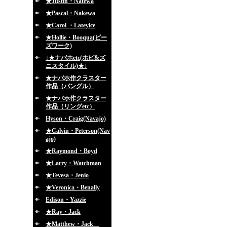
★Justin・Natewa
★Pascal・Nakewa
★Carol ・Lateyice
★Hollie・Booqua(ビー
ズワーク)
↓★ナバホetc(ホピ&ズ
ニスタイル)★↓
★ナバホ作クラスター
作品（バングル）
★ナバホ作クラスター
作品（リングetc）
Hyson・Craig(Navajo)
★Calvin・Peterson(Nav
ajo)
★Raymond・Boyd
★Larry・Watchman
★Tevesa・Jenio
★Veronica・Benally
Edison・Yazzie
★Ray・Jack
★Matthew・Jack