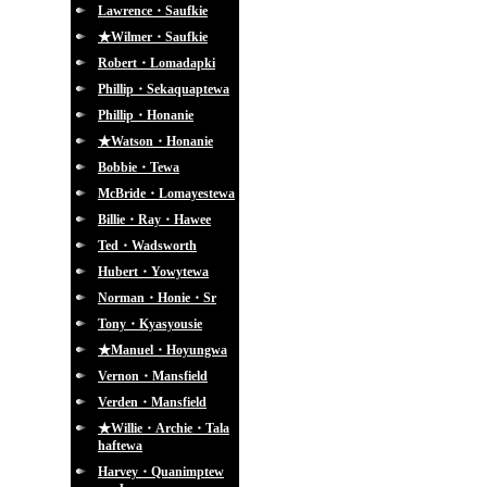
Lawrence・Saufkie
★Wilmer・Saufkie
Robert・Lomadapki
Phillip・Sekaquaptewa
Phillip・Honanie
★Watson・Honanie
Bobbie・Tewa
McBride・Lomayestewa
Billie・Ray・Hawee
Ted・Wadsworth
Hubert・Yowytewa
Norman・Honie・Sr
Tony・Kyasyousie
★Manuel・Hoyungwa
Vernon・Mansfield
Verden・Mansfield
★Willie・Archie・Tala
haftewa
Harvey・Quanimptew