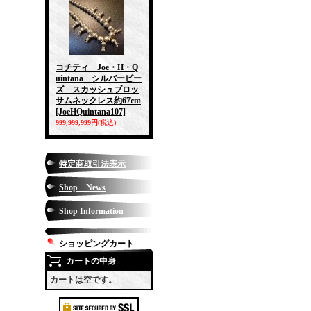
コチティ Joe・H・Q
uintana シルバービー
ズ スカッシュブロッ
サムネックレス約67cm
[JoeHQuintana107]
999,999,999円
(税込)
特定商取引法表示
Shop News
Shop Information
ショッピングカート
カートの中身
カートは空です。