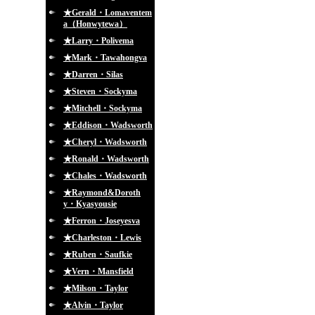
★Gerald・Lomaventem
a（Honwytewa）
★Larry・Polivema
★Mark・Tawahongva
★Darren・Silas
★Steven・Sockyma
★Mitchell・Sockyma
★Eddison・Wadsworth
★Cheryl・Wadsworth
★Ronald・Wadsworth
★Chales・Wadsworth
★Raymond&Doroth
y・Kyasyousie
★Ferron・Joseyesva
★Charleston・Lewis
★Ruben・Saufkie
★Vern・Mansfield
★Milson・Taylor
★Alvin・Taylor