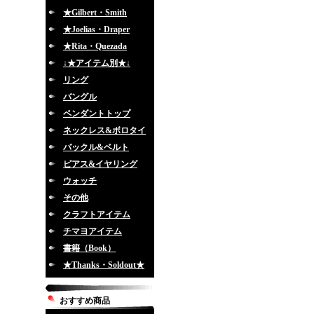
★Gilbert・Smith
★Joelias・Draper
★Rita・Quezada
↓★アイテム別★↓
リング
バングル
ペンダントトップ
ネックレス&ボロタイ
バックル&ベルト
ピアス&イヤリング
ウォッチ
その他
クラフトアイテム
チマヨアイテム
書籍（Book）
★Thanks・Soldout★
おすすめ商品