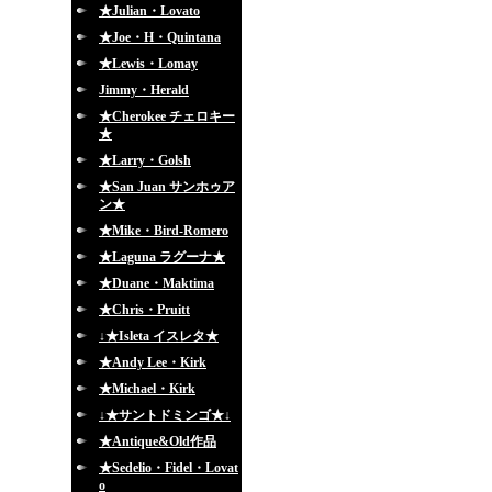
★Julian・Lovato
★Joe・H・Quintana
★Lewis・Lomay
Jimmy・Herald
★Cherokee チェロキー
★
★Larry・Golsh
★San Juan サンホゥア
ン★
★Mike・Bird-Romero
★Laguna ラグーナ★
★Duane・Maktima
★Chris・Pruitt
↓★Isleta イスレタ★
★Andy Lee・Kirk
★Michael・Kirk
↓★サントドミンゴ★↓
★Antique&Old作品
★Sedelio・Fidel・Lovat
o