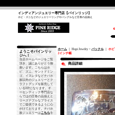
インディアンジュエリー専門店【パインリッジ】
ホピ・ズニなどのジュエリーリングやバングルなど圧巻の品揃え
ホーム
｜ Hopi Jewelry >
バックル
｜
ホピ
ようこそパインリッ
2インチ幅
ジへ！
当店ホームページをご覧
頂き、誠にありがとう御
商品詳細
座います。こちらはホ
ピ、ズニ、サントドミン
ゴ、イスレタなどナバホ
族以外のジュエリーとク
ラフトグッズを販売して
いるHPになります。オ
ーセンティック専門店な
らではの圧巻の品揃えと
リーズナブルなプライス
でご提供できるように心
がけております。ナバホ
族ジュエリーは
こちら
を