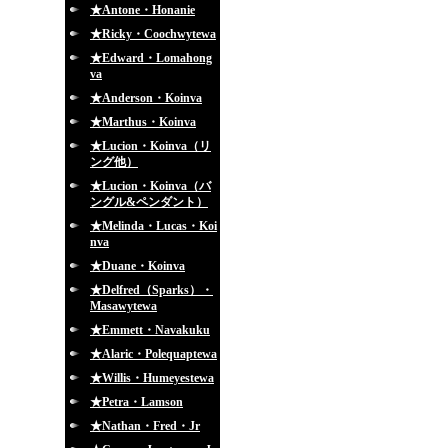
★Antone・Honanie
★Ricky・Coochwytewa
★Edward・Lomahong
va
★Anderson・Koinva
★Marthus・Koinva
★Lucion・Koinva（リ
ング他）
★Lucion・Koinva（バ
ングル&ペンダント）
★Melinda・Lucas・Koi
nva
★Duane・Koinva
★Delfred（Sparks）・
Masawytewa
★Emmett・Navakuku
★Alaric・Polequaptewa
★Willis・Humeyestewa
★Petra・Lamson
★Nathan・Fred・Jr