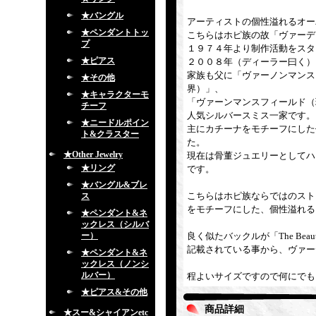
★バングル
アーティストの個性溢れるオー
★ペンダントトッ
こちらはホピ族の故「ヴァーデ
プ
１９７４年より制作活動をスタ
★ピアス
２００８年（ディーラー曰く）
家族も父に「ヴァーノンマンス
★その他
界）」、
★キャラクターモ
「ヴァーンマンスフィールド（
チーフ
人気シルバースミス一家です。
★ニードルポイン
主にカチーナをモチーフにした
ト&クラスター
た。
★Other Jewelry
現在は骨董ジュエリーとしてハ
★リング
です。
★バングル&ブレ
こちらはホピ族ならではのスト
ス
をモチーフにした、個性溢れる
★ペンダント&ネ
ックレス（シルバ
ー）
良く似たバックルが「The Beauty
記載されている事から、ヴァー
★ペンダント&ネ
ックレス（ノンシ
ルバー）
程よいサイズですので何にでも
★ピアス&その他
商品詳細
★スー&シャイアンetc