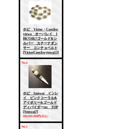
ホピ Victor・Coochw
ytewa オーバレイ 1
8K?14K?ゴールド&シ
ルバー カチーナダン
サー コンチョベルト
[VictorCoochwytewa13]
No.4
ホピ Sonwai インレ
イ ピンクコーラル&
アイボリー&ゴールド
ディバイダーetc TOP
[Sonwai7]
999,999,999円
(税込)
No.5