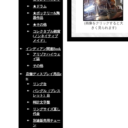
★ドラム
★ポッテリー&陶
器作品
(画像をクリックすると大
★その他
きく見られます)
コレクタブル雑貨
(ノンネイティブ
メイド）
インディアン関連Book
アリゾナハイウェ
イ誌
その他
店舗ディスプレイ用品e
tc
リング台
バングル（ブレス
レット）台
時計文字盤
リングサイズ直し
代金
別途販売用チェー
ン