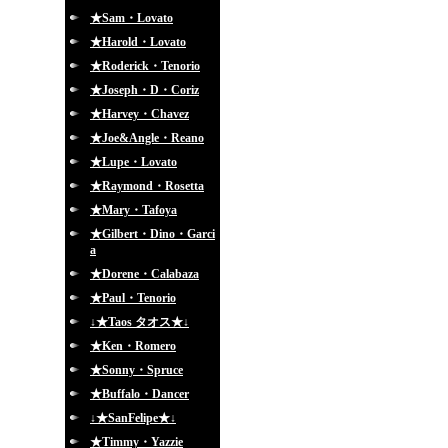
★Sam・Lovato
★Harold・Lovato
★Roderick・Tenorio
★Joseph・D・Coriz
★Harvey・Chavez
★Joe&Angle・Reano
★Lupe・Lovato
★Raymond・Rosetta
★Mary・Tafoya
★Gilbert・Dino・Garci
a
★Dorene・Calabaza
★Paul・Tenorio
↓★Taos タオス★↓
★Ken・Romero
★Sonny・Spruce
★Buffalo・Dancer
↓★SanFelipe★↓
★Timmy・Yazzie