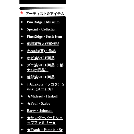
アーティスト&アイテム
別
PineRidge・Museum
Special・Collection
PineRidge・Push Item
他部族故人作家作品
Awards(賞)・作品
ホピ族SALE商品
ズニ族SALE商品（1部
ナバホ商品）
他部族SALE商品
↓★Lakota（ラコタ） S
ioux（スー）★↓
★Michael・Haskell
★Paul・Szabo
Barry・Johnson
★サンダーバードショ
ップファミリー★
★Frank・Patania・Sr