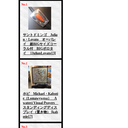
No.1
サントドミンゴ Julia
n・Lovato オーバレ
イ 超BIGサイズコー
ラル付 BIGボロタ
イ
[JulianLovato13]
No.2
ホピ Michael・Kaboti
e（Lomawywesa） A
watovi Visual Prayers
スタンディングディス
プレイ（置き物）
[kab
otie17]
No.3