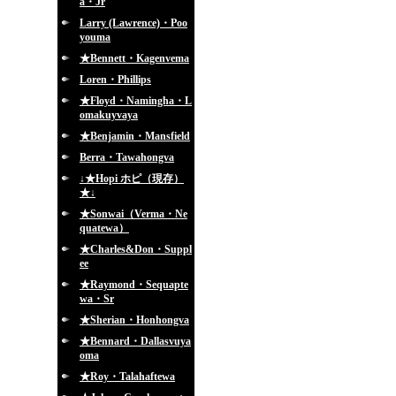
a・Jr
Larry (Lawrence)・Poo
youma
★Bennett・Kagenvema
Loren・Phillips
★Floyd・Namingha・L
omakuyvaya
★Benjamin・Mansfield
Berra・Tawahongva
↓★Hopi ホピ（現存）
★↓
★Sonwai（Verma・Ne
quatewa）
★Charles&Don・Suppl
ee
★Raymond・Sequapte
wa・Sr
★Sherian・Honhongva
★Bennard・Dallasvuya
oma
★Roy・Talahaftewa