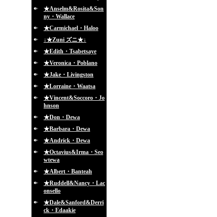
★Anselm&Rosita&Son
ny・Wallace
★Carmichael・Haloo
↓★Zuni ズニ★↓
★Edith・Tsabetsaye
★Veronica・Poblano
★Jake・Livingston
★Lorraine・Waatsa
★Vincent&Soccoro・Jo
hnson
★Don・Dewa
★Barbara・Dewa
★Andrick・Dewa
★Octavius&Irma・Seo
wtewa
★Albert・Banteah
★Ruddell&Nancy・Lac
onsello
★Dale&Sanford&Derri
ck・Edaakie