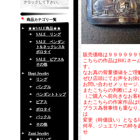
クリックして下さい。
商品カテゴリ一覧
★★SALE商品★★
SALE リング
SALE ペンダン
ト&ネックレス&
ボロタイ
販売価格は９９９９９９
SALE ピアス&
こちらの作品はBIGネー
その他
す。
なお真の骨董価値をご理
Hopi Jewelry
ぜひ店頭にてお声をお掛
リング
お問い合わせメッセージ
バングル
またこちらの判断により
ペンダントトップ
（ご購入へ前向きなお客
またこちらの作家作品は
ピアス
プラス為替事情も重なり
ボロタイ
は
バックル
変更（時価扱い）となる
その他
何卒、ジュエリーの枠を
せ
Zuni Jewelry
★リング