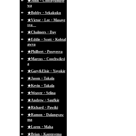
★John・Coochyumpte
wa
★Bobby・Sekakuku
★Victor・Lee・Masaye
sva
★Chalmers・Day
★Eddie・Scott・Kohtal
awva
★Philbert・Poseyesva
★Marcus・Coochwikvi
a
★Gary&Elsie・Yoyokie
★Jason・Takala
★Kevin・Takala
★Weaver・Selina
★Andrew・Saufkie
★Richard・Pawiki
★Ramon・Dalangyaw
ma
★Loren・Maha
★Brian・Kagenvema