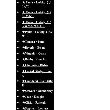
★ Paula・Leekity（リ
ング）
★ Paula・Leekity（バ
ングル）
★ Paula・Leekity（ピ
ン&ペンダント）
★Paula・Leekity（その
他）
★Tamara・Pinto
★Beverly・Etsate
★Virginia・Quam
★Bobby・Concho
★Charlotte・Dishta
★Leslie&Gladys・Lam
y
★Leander＆Lisa・Otho
le
★Stewart・Quandelacy
★Joan・Douglas
★Olivia・Panteah
★Stephen・Lonjose