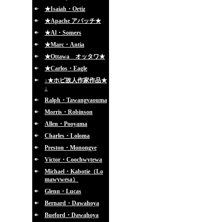
★Isaiah・Ortiz
★Apache アパッチ★
★Al・Somers
★Marc・Antia
★Ottawa オッタワ★
★Carlos・Eagle
↓★ホピ故人作家作品★
↓
Ralph・Tawangyaouma
Morris・Robinson
Allen・Pooyama
Charles・Loloma
Preston・Monongye
Victor・Coochwytewa
Michael・Kabotie（Lo
mawywesa）
Glenn・Lucas
Bernard・Dawahoya
Bueford・Dawahoya