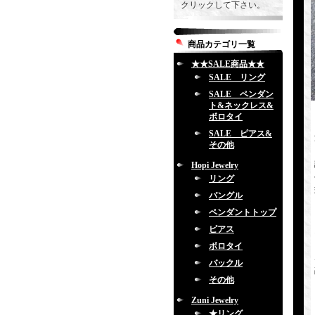
クリックして下さい。
商品カテゴリ一覧
★★SALE商品★★
SALE リング
SALE ペンダン
ト&ネックレス&
ボロタイ
SALE ピアス&
その他
Hopi Jewelry
リング
バングル
ペンダントトップ
ピアス
ボロタイ
バックル
その他
Zuni Jewelry
★リング