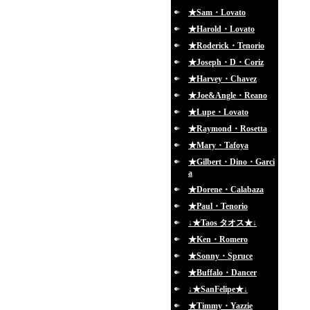
★Sam・Lovato
★Harold・Lovato
★Roderick・Tenorio
★Joseph・D・Coriz
★Harvey・Chavez
★Joe&Angle・Reano
★Lupe・Lovato
★Raymond・Rosetta
★Mary・Tafoya
★Gilbert・Dino・Garci
a
★Dorene・Calabaza
★Paul・Tenorio
↓★Taos タオス★↓
★Ken・Romero
★Sonny・Spruce
★Buffalo・Dancer
↓★SanFelipe★↓
★Timmy・Yazzie