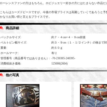
ローレンスファンの方はもちろん、ホピジュエリー好きの方にはたまらない作品だ
こちらはユーズドピースですが、今後の市場プライスは高騰していくであろうと予
かなりお買い得と言えるプライスです。
商品詳細
バックルサイズ
:
約７・４cm×４・９cm前後
ベルトピン幅サイズ
:
約３・９cm（１・１/２インチ）の物まで
重量
:
約５０ｇ
ホールマーク
:
有り
管理番号（商品番号ではありません）
:
-70-230385-240395-
消費税抜き価格
:
125000(2604)
他の写真