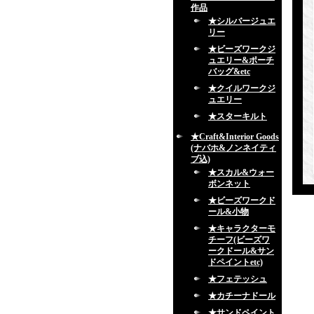
作品
★シルバージュエ
リー
★ビーズワークジ
ュエリー&ポーチ
バッグ&etc
★クイルワークジ
ュエリー
★スターキルト
★Craft&Interior Goods
(ナバホ&ノンネイティ
ブ込)
★スカル&ウォー
ボンネット
★ビーズワークド
ール&小物
★キャラクターモ
チーフ(ビーズワ
ークドール&サン
ドペイントetc)
★フェテッシュ
★カチーナドール
★サンドペイント