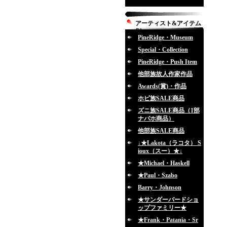
アーティスト&アイテム
別
PineRidge・Museum
Special・Collection
PineRidge・Push Item
他部族故人作家作品
Awards(賞)・作品
ホピ族SALE商品
ズニ族SALE商品（1部
ナバホ商品）
他部族SALE商品
↓★Lakota（ラコタ） S
ioux（スー）★↓
★Michael・Haskell
★Paul・Szabo
Barry・Johnson
★サンダーバードショ
ップファミリー★
★Frank・Patania・Sr