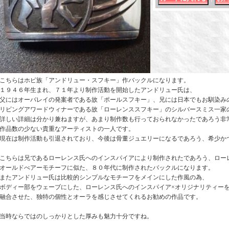
こちらはホピ族「アンドリュー・スフキー」作バックルになります。
１９４６年生まれ、７１年より制作活動を開始したアンドリュー氏は、
父にはオーバレイの発案者である故「ポールスフキー」、兄には日本でもお馴染み
リビングアワードウィナーである故「ローレンススフキー」のシルバースミス一家
詳しい詳細は分かり兼ねますが、あまり制作数も行っておられなかったであろう非
作品数の少ない貴重なアーティストの一人です。
現在は制作活動も引退されており、今後は骨董ジュエリーになるであろう、希少か
こちらは兄であるローレンス氏へのインスパイアにより制作されたであろう、ロー
オールドべアーモチーフに似た、８０年代に制作されたバックルになります。
またアンドリュー氏は比較的シンプルなモチーフをメインにした作風の為、
ボディー部をウェーブにした、ローレンス氏へのインスパイア×オリジナリティー
融合させた、独特の個性とオーラを感じさせてくれるお勧めの作品です。
当時ならではのしっかりとした厚みも魅力十分ですね。