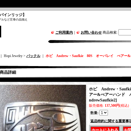
パインリッジ】
グルなど圧巻の品揃え
ご利用案内
｜
お問い合わせ
商品検索
:
｜ Hopi Jewelry >
バックル
｜
ホピ Andrew・Saufkie 80S オーバレイ べア
商品詳細
ホピ Andrew・Sauf
アー&べアーハンド バ
ndrewSaufkie2
]
販売価格
:
137,500円
(税込)
数量
:
返品特約に関する重要事
｜