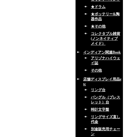
★ドラム
★ポッテリー&陶
器作品
★その他
コレクタブル雑貨
(ノンネイティブ
メイド）
インディアン関連Book
アリゾナハイウェ
イ誌
その他
店舗ディスプレイ用品e
tc
リング台
バングル（ブレス
レット）台
時計文字盤
リングサイズ直し
代金
別途販売用チェー
ン