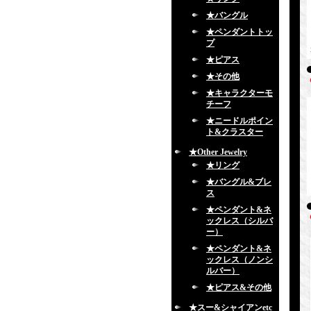
★バングル
★ペンダントトッ
プ
★ピアス
★その他
★キャラクターモ
チーフ
★ニードルポイン
ト&クラスター
★Other Jewelry
★リング
★バングル&ブレ
ス
★ペンダント&ネ
ックレス（シルバ
ー）
★ペンダント&ネ
ックレス（ノンシ
ルバー）
★ピアス&その他
★スー&シャイアンetc