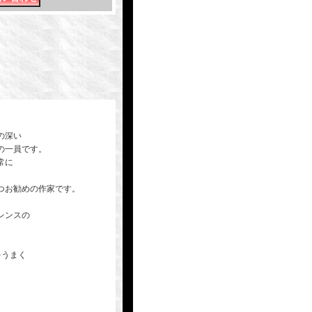
の深い
の一員です。
常に
つお勧めの作家です。
レンスの
をうまく