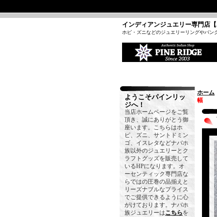
インディアンジュエリー専門店【
ホピ・ズニなどのジュエリーリングやバン
ホーム
ようこそパインリッ
幅
ジへ！
当店ホームページをご覧
頂き、誠にありがとう御
座います。こちらはホ
ピ、ズニ、サントドミン
ゴ、イスレタなどナバホ
族以外のジュエリーとク
ラフトグッズを販売して
いるHPになります。オ
ーセンティック専門店な
らではの圧巻の品揃えと
リーズナブルなプライス
でご提供できるように心
がけております。ナバホ
族ジュエリーは
こちら
を