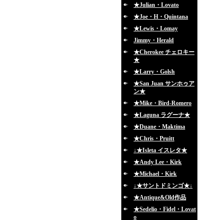
★Julian・Lovato
★Joe・H・Quintana
★Lewis・Lomay
Jimmy・Herald
★Cherokee チェロキー
★
★Larry・Golsh
★San Juan サンホゥア
ン★
★Mike・Bird-Romero
★Laguna ラグーナ★
★Duane・Maktima
★Chris・Pruitt
↓★Isleta イスレタ★
★Andy Lee・Kirk
★Michael・Kirk
↓★サントドミンゴ★↓
★Antique&Old作品
★Sedelio・Fidel・Lovat
o