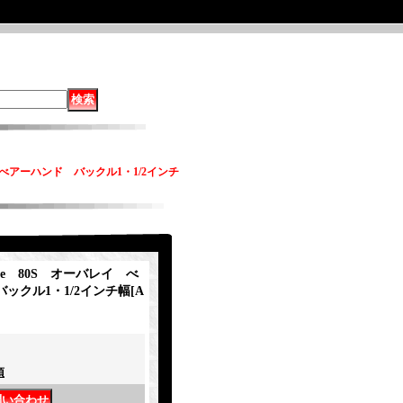
ー&べアーハンド バックル1・1/2インチ
kie 80S オーバレイ べ
ックル1・1/2インチ幅
[
A
項