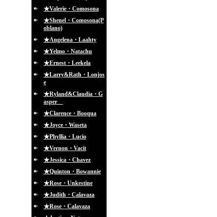
★Valerie・Comosona
★Shenel・Comosona(P
oblano)
★Angelena・Laahty
★Yelmo・Natachu
★Ernest・Leekela
★Larry&Rath・Lonjos
e
★Ryland&Claudia・G
asper
★Clarence・Booqua
★Joyce・Waseta
★Phyllia・Lucio
★Vernon・Vacit
★Jessica・Chavez
★Quinton・Bowannie
★Rose・Unkestine
★Judith・Calavaza
★Rose・Calavaza