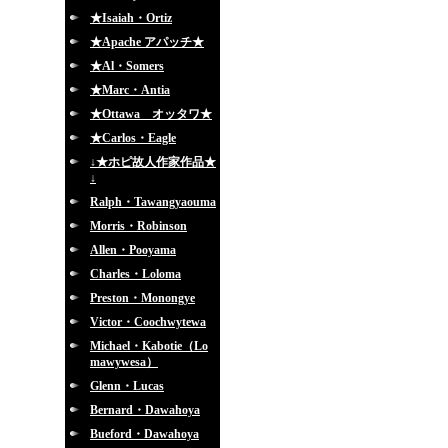
★Isaiah・Ortiz
★Apache アパッチ★
★Al・Somers
★Marc・Antia
★Ottawa オッタワ★
★Carlos・Eagle
↓★ホピ故人作家作品★
↓
Ralph・Tawangyaouma
Morris・Robinson
Allen・Pooyama
Charles・Loloma
Preston・Monongye
Victor・Coochwytewa
Michael・Kabotie（Lo
mawywesa）
Glenn・Lucas
Bernard・Dawahoya
Bueford・Dawahoya