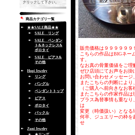
クリックして下さい。
商品カテゴリ一覧
★★SALE商品★★
SALE リング
SALE ペンダン
ト&ネックレス&
販売価格は９９９９９９
ボロタイ
こちらの作品はBIGネー
SALE ピアス&
す。
その他
なお真の骨董価値をご理
ぜひ店頭にてお声をお掛
Hopi Jewelry
お問い合わせメッセージ
リング
またこちらの判断により
バングル
（ご購入へ前向きなお客
ペンダントトップ
またこちらの作家作品は
ピアス
プラス為替事情も重なり
は
ボロタイ
変更（時価扱い）となる
バックル
何卒、ジュエリーの枠を
その他
せ
Zuni Jewelry
★リング