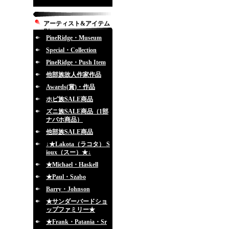
アーティスト&アイテム
別
PineRidge・Museum
Special・Collection
PineRidge・Push Item
他部族故人作家作品
Awards(賞)・作品
ホピ族SALE商品
ズニ族SALE商品（1部
ナバホ商品）
他部族SALE商品
↓★Lakota（ラコタ） S
ioux（スー）★↓
★Michael・Haskell
★Paul・Szabo
Barry・Johnson
★サンダーバードショ
ップファミリー★
★Frank・Patania・Sr