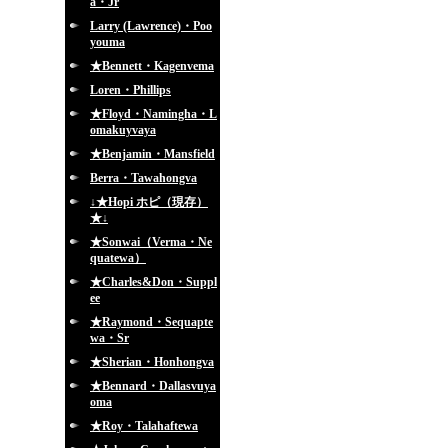
a・Jr
Larry (Lawrence)・Poo
youma
★Bennett・Kagenvema
Loren・Phillips
★Floyd・Namingha・L
omakuyvaya
★Benjamin・Mansfield
Berra・Tawahongva
↓★Hopi ホピ（現存）
★↓
★Sonwai（Verma・Ne
quatewa）
★Charles&Don・Suppl
ee
★Raymond・Sequapte
wa・Sr
★Sherian・Honhongva
★Bennard・Dallasvuya
oma
★Roy・Talahaftewa