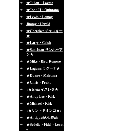
★Julian・Lovato
★Joe・H・Quintana
★Lewis・Lomay
Jimmy・Herald
★Cherokee チェロキー
★
★Larry・Golsh
★San Juan サンホゥア
ン★
★Mike・Bird-Romero
★Laguna ラグーナ★
★Duane・Maktima
★Chris・Pruitt
↓★Isleta イスレタ★
★Andy Lee・Kirk
★Michael・Kirk
↓★サントドミンゴ★↓
★Antique&Old作品
★Sedelio・Fidel・Lovat
o