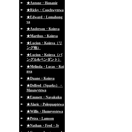
★Antone・Honanie
★Ricky・Coochwytewa
★Edward・Lomahong
va
★Anderson・Koinva
★Marthus・Koinva
★Lucion・Koinva（リ
ング他）
★Lucion・Koinva（バ
ングル&ペンダント）
★Melinda・Lucas・Koi
nva
★Duane・Koinva
★Delfred（Sparks）・
Masawytewa
★Emmett・Navakuku
★Alaric・Polequaptewa
★Willis・Humeyestewa
★Petra・Lamson
★Nathan・Fred・Jr