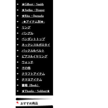
★Gilbert・Smith
★Joelias・Draper
★Rita・Quezada
↓★アイテム別★↓
リング
バングル
ペンダントトップ
ネックレス&ボロタイ
バックル&ベルト
ピアス&イヤリング
ウォッチ
その他
クラフトアイテム
チマヨアイテム
書籍（Book）
★Thanks・Soldout★
おすすめ商品