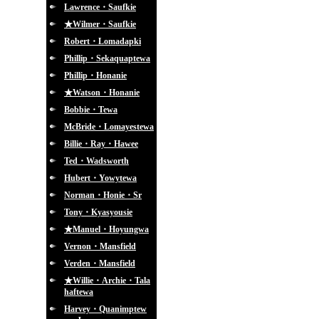
Lawrence・Saufkie
★Wilmer・Saufkie
Robert・Lomadapki
Phillip・Sekaquaptewa
Phillip・Honanie
★Watson・Honanie
Bobbie・Tewa
McBride・Lomayestewa
Billie・Ray・Hawee
Ted・Wadsworth
Hubert・Yowytewa
Norman・Honie・Sr
Tony・Kyasyousie
★Manuel・Hoyungwa
Vernon・Mansfield
Verden・Mansfield
★Willie・Archie・Tala
haftewa
Harvey・Quanimptew