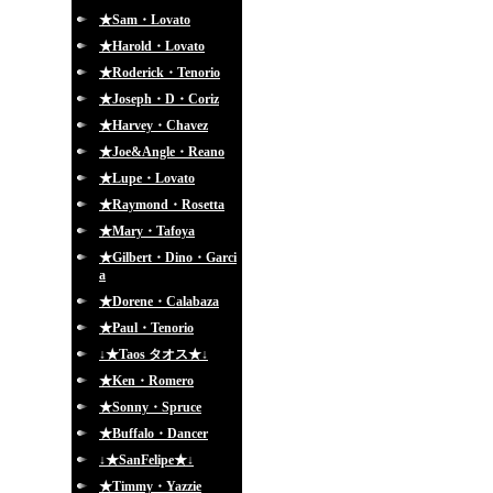
★Sam・Lovato
★Harold・Lovato
★Roderick・Tenorio
★Joseph・D・Coriz
★Harvey・Chavez
★Joe&Angle・Reano
★Lupe・Lovato
★Raymond・Rosetta
★Mary・Tafoya
★Gilbert・Dino・Garci
a
★Dorene・Calabaza
★Paul・Tenorio
↓★Taos タオス★↓
★Ken・Romero
★Sonny・Spruce
★Buffalo・Dancer
↓★SanFelipe★↓
★Timmy・Yazzie