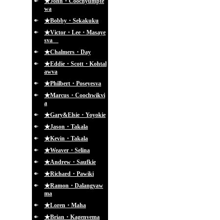
★John・Coochyumpte
wa
★Bobby・Sekakuku
★Victor・Lee・Masaye
sva
★Chalmers・Day
★Eddie・Scott・Kohtal
awva
★Philbert・Poseyesva
★Marcus・Coochwikvi
a
★Gary&Elsie・Yoyokie
★Jason・Takala
★Kevin・Takala
★Weaver・Selina
★Andrew・Saufkie
★Richard・Pawiki
★Ramon・Dalangyaw
ma
★Loren・Maha
★Brian・Kagenvema