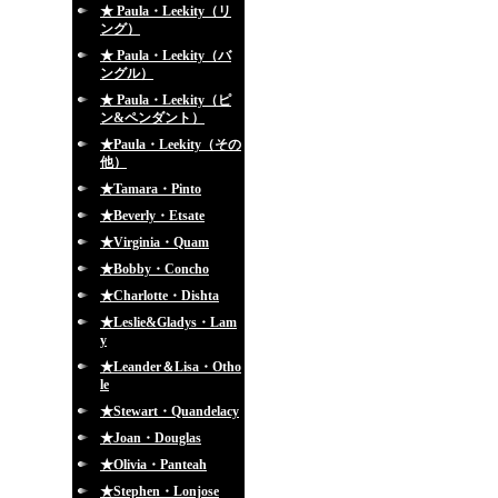
★ Paula・Leekity（リ
ング）
★ Paula・Leekity（バ
ングル）
★ Paula・Leekity（ピ
ン&ペンダント）
★Paula・Leekity（その
他）
★Tamara・Pinto
★Beverly・Etsate
★Virginia・Quam
★Bobby・Concho
★Charlotte・Dishta
★Leslie&Gladys・Lam
y
★Leander＆Lisa・Otho
le
★Stewart・Quandelacy
★Joan・Douglas
★Olivia・Panteah
★Stephen・Lonjose