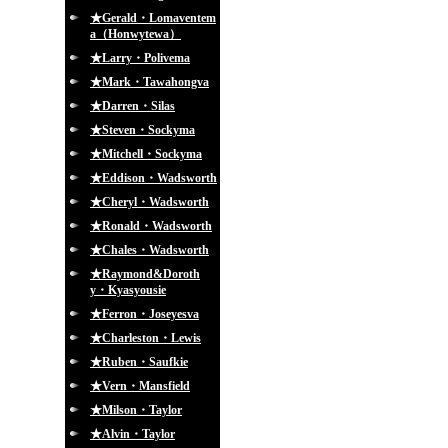
★Gerald・Lomaventem
a（Honwytewa）
★Larry・Polivema
★Mark・Tawahongva
★Darren・Silas
★Steven・Sockyma
★Mitchell・Sockyma
★Eddison・Wadsworth
★Cheryl・Wadsworth
★Ronald・Wadsworth
★Chales・Wadsworth
★Raymond&Doroth
y・Kyasyousie
★Ferron・Joseyesva
★Charleston・Lewis
★Ruben・Saufkie
★Vern・Mansfield
★Milson・Taylor
★Alvin・Taylor