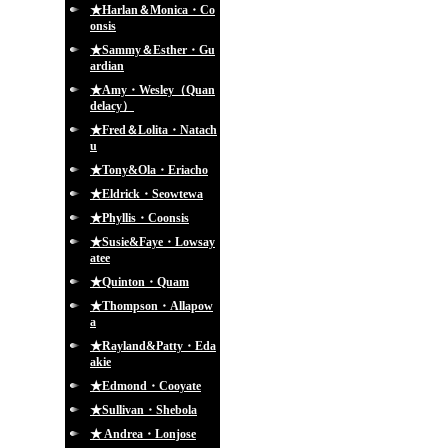
★Harlan＆Monica・Co
onsis
★Sammy＆Esther・Gu
ardian
★Amy・Wesley（Quan
delacy）
★Fred＆Lolita・Natach
u
★Tony&Ola・Eriacho
★Eldrick・Seowtewa
★Phyllis・Coonsis
★Susie&Faye・Lowsay
atee
★Quinton・Quam
★Thompson・Allapow
a
★Rayland&Patty・Eda
akie
★Edmond・Cooyate
★Sullivan・Shebola
★ Andrea・Lonjose