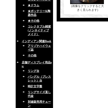
★ドラム
(画像をクリックすると大
きく見られます)
★ポッテリー&陶
器作品
★その他
コレクタブル雑貨
(ノンネイティブ
メイド）
インディアン関連Book
アリゾナハイウェ
イ誌
その他
店舗ディスプレイ用品e
tc
リング台
バングル（ブレス
レット）台
時計文字盤
リングサイズ直し
代金
別途販売用チェー
ン