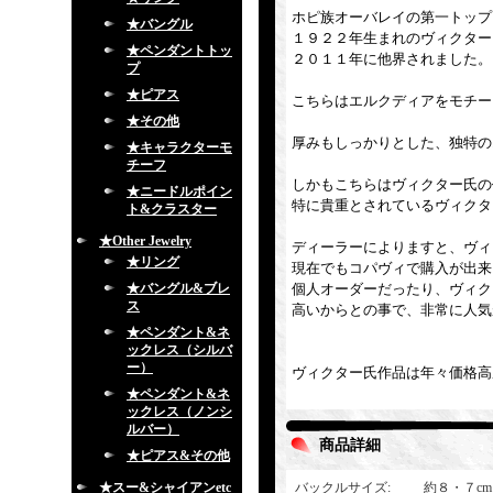
ホピ族オーバレイの第一トップ
★バングル
１９２２年生まれのヴィクター
★ペンダントトッ
２０１１年に他界されました。
プ
★ピアス
こちらはエルクディアをモチー
★その他
厚みもしっかりとした、独特の
★キャラクターモ
チーフ
しかもこちらはヴィクター氏の
★ニードルポイン
特に貴重とされているヴィクタ
ト&クラスター
★Other Jewelry
ディーラーによりますと、ヴィ
★リング
現在でもコパヴィで購入が出来
★バングル&ブレ
個人オーダーだったり、ヴィク
ス
高いからとの事で、非常に人気
★ペンダント&ネ
ックレス（シルバ
ー）
ヴィクター氏作品は年々価格高
★ペンダント&ネ
ックレス（ノンシ
ルバー）
商品詳細
★ピアス&その他
★スー&シャイアンetc
バックルサイズ
:
約８・７cm