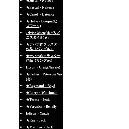
★Justin・Natewa
★Pascal・Nakewa
★Carol ・Lateyice
★Hollie・Booqua(ビー
ズワーク)
↓★ナバホetc(ホピ&ズ
ニスタイル)★↓
★ナバホ作クラスター
作品（バングル）
★ナバホ作クラスター
作品（リングetc）
Hyson・Craig(Navajo)
★Calvin・Peterson(Nav
ajo)
★Raymond・Boyd
★Larry・Watchman
★Tevesa・Jenio
★Veronica・Benally
Edison・Yazzie
★Ray・Jack
★Matthew・Jack