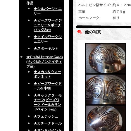
作品
ベルトピン幅サイズ
:
約４・２c
★シルバージュエ
重量
:
約７８g
リー
ホールマーク
:
有り
★ビーズワークジ
ュエリー&ポーチ
バッグ&etc
他の写真
★クイルワークジ
ュエリー
★スターキルト
★Craft&Interior Goods
(ナバホ&ノンネイティ
ブ込)
★スカル&ウォー
ボンネット
★ビーズワークド
ール&小物
★キャラクターモ
チーフ(ビーズワ
ークドール&サン
ドペイントetc)
★フェテッシュ
★カチーナドール
★サンドペイント