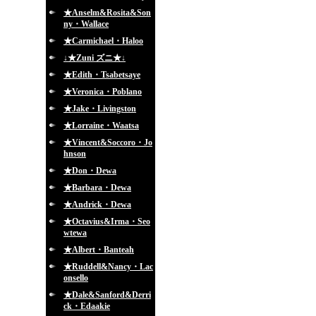
★Anselm&Rosita&Son
ny・Wallace
★Carmichael・Haloo
↓★Zuni ズニ★↓
★Edith・Tsabetsaye
★Veronica・Poblano
★Jake・Livingston
★Lorraine・Waatsa
★Vincent&Soccoro・Jo
hnson
★Don・Dewa
★Barbara・Dewa
★Andrick・Dewa
★Octavius&Irma・Seo
wtewa
★Albert・Banteah
★Ruddell&Nancy・Lac
onsello
★Dale&Sanford&Derri
ck・Edaakie