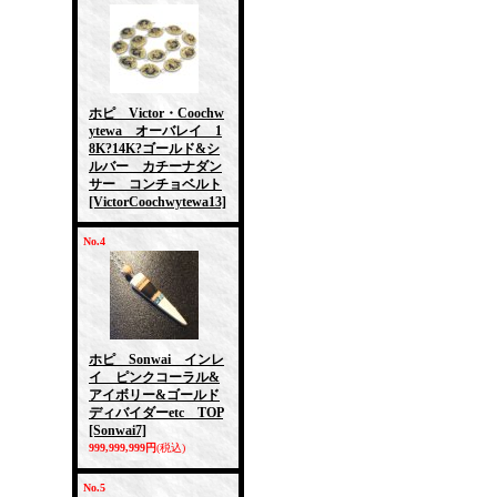
ホピ Victor・Coochw
ytewa オーバレイ 1
8K?14K?ゴールド&シ
ルバー カチーナダン
サー コンチョベルト
[VictorCoochwytewa13]
No.4
ホピ Sonwai インレ
イ ピンクコーラル&
アイボリー&ゴールド
ディバイダーetc TOP
[Sonwai7]
999,999,999円
(税込)
No.5