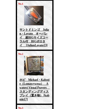
No.1
サントドミンゴ Julia
n・Lovato オーバレ
イ 超BIGサイズコー
ラル付 BIGボロタ
イ
[JulianLovato13]
No.2
ホピ Michael・Kaboti
e（Lomawywesa） A
watovi Visual Prayers
スタンディングディス
プレイ（置き物）
[kab
otie17]
No.3