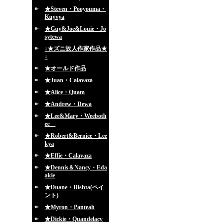
★Steven・Pooyouma・
Kuyvya
★Guy&Joe&Louie・Jo
sytewa
↓★ズニ故人作家作品★
↓
★オールド作品
★Juan・Calavaza
★Alice・Quam
★Andrew・Dewa
★Lee&Mary・Weeboth
ee
★Robert&Bernice・Lee
kya
★Effie・Calavaza
★Dennis＆Nancy・Eda
akie
★Duane・Dishta(ペイ
ント)
★Myron・Panteah
★Dickie・Quandelacy