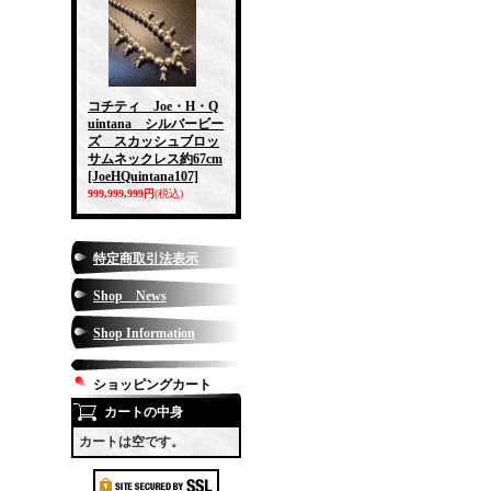
コチティ Joe・H・Q
uintana シルバービー
ズ スカッシュブロッ
サムネックレス約67cm
[JoeHQuintana107]
999,999,999円
(税込)
特定商取引法表示
Shop News
Shop Information
ショッピングカート
カートの中身
カートは空です。