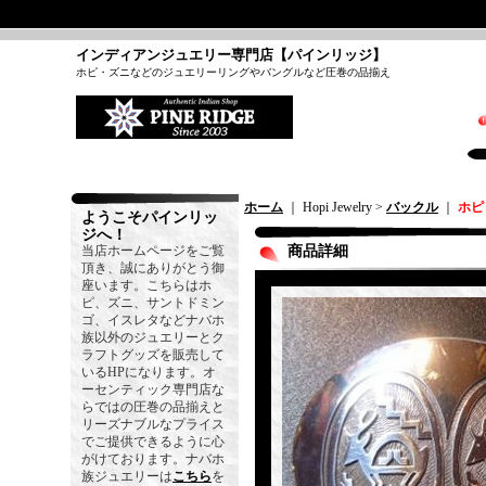
インディアンジュエリー専門店【パインリッジ】
ホピ・ズニなどのジュエリーリングやバングルなど圧巻の品揃え
ホーム
｜ Hopi Jewelry >
バックル
｜
ホピ
ようこそパインリッ
ジへ！
当店ホームページをご覧
商品詳細
頂き、誠にありがとう御
座います。こちらはホ
ピ、ズニ、サントドミン
ゴ、イスレタなどナバホ
族以外のジュエリーとク
ラフトグッズを販売して
いるHPになります。オ
ーセンティック専門店な
らではの圧巻の品揃えと
リーズナブルなプライス
でご提供できるように心
がけております。ナバホ
族ジュエリーは
こちら
を