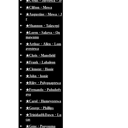
★Cyrus・Josytewa・Jr
★Clifton・Mowa
★Augustine・Mowa・J
r
★Shannon・Talawepi
★Loren・Sakeva・Qu
mawunu
★Arthur・Allen・Lom
ayestewa
★Chris・Mansfield
★Frank・Lahaleon
★Clement・Honie
★John・honie
★Riley・Polyquaptewa
★Fernando・Puhuhefv
aya
★Carol・Humeyestewa
★George・Phillips
★Trinidad&Dawn・Lu
cas
★Gene・Pooyouma