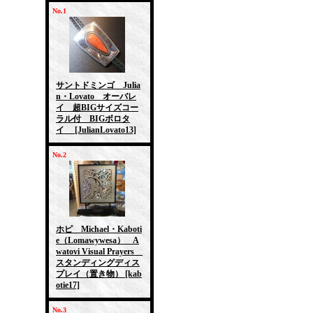
No.1
サントドミンゴ Julia
n・Lovato オーバレ
イ 超BIGサイズコー
ラル付 BIGボロタ
イ
[JulianLovato13]
No.2
ホピ Michael・Kaboti
e（Lomawywesa） A
watovi Visual Prayers
スタンディングディス
プレイ（置き物）
[kab
otie17]
No.3