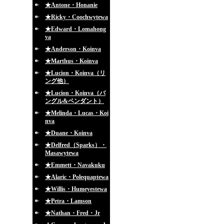
★Antone・Honanie
★Ricky・Coochwytewa
★Edward・Lomahong
va
★Anderson・Koinva
★Marthus・Koinva
★Lucion・Koinva（リ
ング他）
★Lucion・Koinva（バ
ングル&ペンダント）
★Melinda・Lucas・Koi
nva
★Duane・Koinva
★Delfred（Sparks）・
Masawytewa
★Emmett・Navakuku
★Alaric・Polequaptewa
★Willis・Humeyestewa
★Petra・Lamson
★Nathan・Fred・Jr