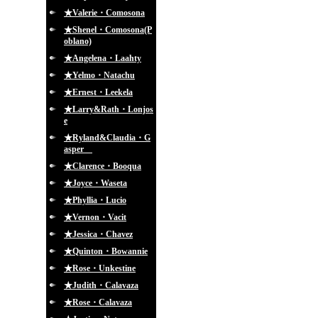
★Valerie・Comosona
★Shenel・Comosona(P
oblano)
★Angelena・Laahty
★Yelmo・Natachu
★Ernest・Leekela
★Larry&Rath・Lonjos
e
★Ryland&Claudia・G
asper
★Clarence・Booqua
★Joyce・Waseta
★Phyllia・Lucio
★Vernon・Vacit
★Jessica・Chavez
★Quinton・Bowannie
★Rose・Unkestine
★Judith・Calavaza
★Rose・Calavaza