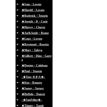
★Sam・Lovato
★Harold・Lovato
★Roderick・Tenorio
★Joseph・D・Coriz
★Harvey・Chavez
★Joe&Angle・Reano
★Lupe・Lovato
★Raymond・Rosetta
★Mary・Tafoya
★Gilbert・Dino・Garci
a
★Dorene・Calabaza
★Paul・Tenorio
↓★Taos タオス★↓
★Ken・Romero
★Sonny・Spruce
★Buffalo・Dancer
↓★SanFelipe★↓
★Timmy・Yazzie