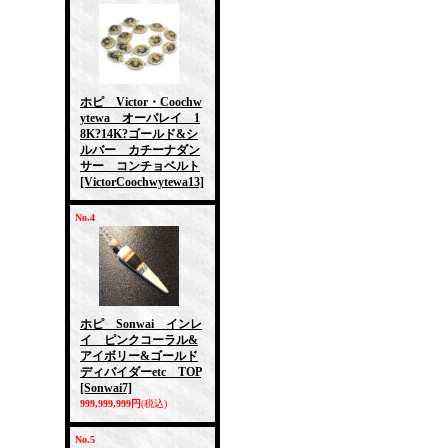
ホピ Victor・Coochw
ytewa オーバレイ 1
8K?14K?ゴールド&シ
ルバー カチーナダン
サー コンチョベルト
[VictorCoochwytewa13]
No.4
ホピ Sonwai インレ
イ ピンクコーラル&
アイボリー&ゴールド
ディバイダーetc TOP
[Sonwai7]
999,999,999円
(税込)
No.5