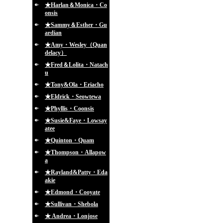
★Harlan＆Monica・Co
onsis
★Sammy＆Esther・Gu
ardian
★Amy・Wesley（Quan
delacy）
★Fred＆Lolita・Natach
u
★Tony&Ola・Eriacho
★Eldrick・Seowtewa
★Phyllis・Coonsis
★Susie&Faye・Lowsay
atee
★Quinton・Quam
★Thompson・Allapow
a
★Rayland&Patty・Eda
akie
★Edmond・Cooyate
★Sullivan・Shebola
★ Andrea・Lonjose