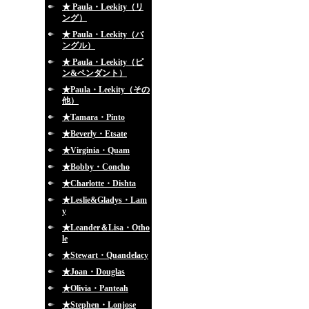
★ Paula・Leekity（リ
ング）
★ Paula・Leekity（バ
ングル）
★ Paula・Leekity（ピ
ン&ペンダント）
★Paula・Leekity（その
他）
★Tamara・Pinto
★Beverly・Etsate
★Virginia・Quam
★Bobby・Concho
★Charlotte・Dishta
★Leslie&Gladys・Lam
y
★Leander＆Lisa・Otho
le
★Stewart・Quandelacy
★Joan・Douglas
★Olivia・Panteah
★Stephen・Lonjose