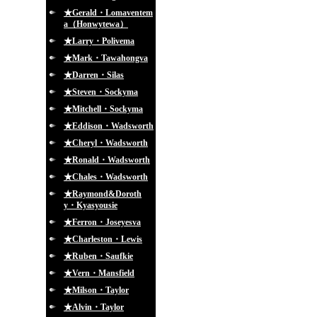
★Gerald・Lomaventem
a（Honwytewa）
★Larry・Polivema
★Mark・Tawahongva
★Darren・Silas
★Steven・Sockyma
★Mitchell・Sockyma
★Eddison・Wadsworth
★Cheryl・Wadsworth
★Ronald・Wadsworth
★Chales・Wadsworth
★Raymond&Doroth
y・Kyasyousie
★Ferron・Joseyesva
★Charleston・Lewis
★Ruben・Saufkie
★Vern・Mansfield
★Milson・Taylor
★Alvin・Taylor