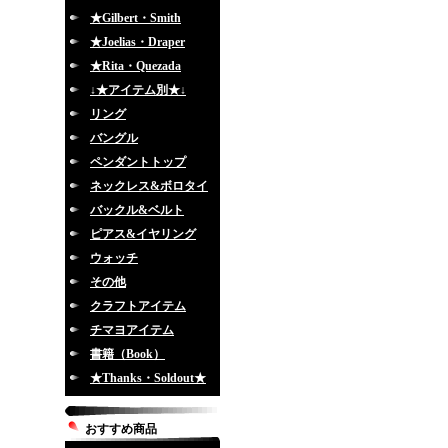
★Gilbert・Smith
★Joelias・Draper
★Rita・Quezada
↓★アイテム別★↓
リング
バングル
ペンダントトップ
ネックレス&ボロタイ
バックル&ベルト
ピアス&イヤリング
ウォッチ
その他
クラフトアイテム
チマヨアイテム
書籍（Book）
★Thanks・Soldout★
おすすめ商品