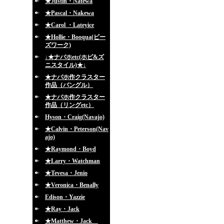
★Justin・Natewa
★Pascal・Nakewa
★Carol ・Lateyice
★Hollie・Booqua(ビー
ズワーク)
↓★ナバホetc(ホピ&ズ
ニスタイル)★↓
★ナバホ作クラスター
作品（バングル）
★ナバホ作クラスター
作品（リングetc）
Hyson・Craig(Navajo)
★Calvin・Peterson(Nav
ajo)
★Raymond・Boyd
★Larry・Watchman
★Tevesa・Jenio
★Veronica・Benally
Edison・Yazzie
★Ray・Jack
★Matthew・Jack