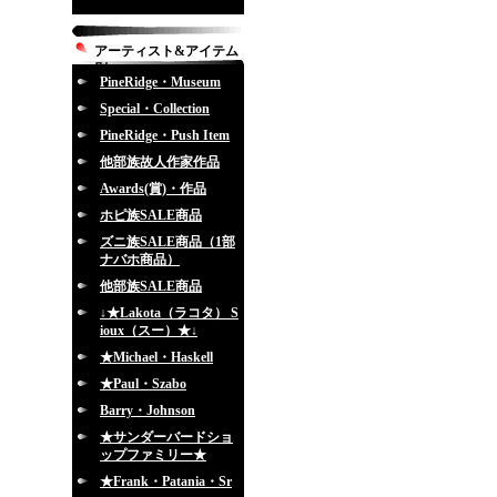
アーティスト&アイテム
別
PineRidge・Museum
Special・Collection
PineRidge・Push Item
他部族故人作家作品
Awards(賞)・作品
ホピ族SALE商品
ズニ族SALE商品（1部
ナバホ商品）
他部族SALE商品
↓★Lakota（ラコタ） S
ioux（スー）★↓
★Michael・Haskell
★Paul・Szabo
Barry・Johnson
★サンダーバードショ
ップファミリー★
★Frank・Patania・Sr