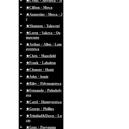
★Cyrus・Josytewa・Jr
★Clifton・Mowa
★Augustine・Mowa・J
r
★Shannon・Talawepi
★Loren・Sakeva・Qu
mawunu
★Arthur・Allen・Lom
ayestewa
★Chris・Mansfield
★Frank・Lahaleon
★Clement・Honie
★John・honie
★Riley・Polyquaptewa
★Fernando・Puhuhefv
aya
★Carol・Humeyestewa
★George・Phillips
★Trinidad&Dawn・Lu
cas
★Gene・Pooyouma