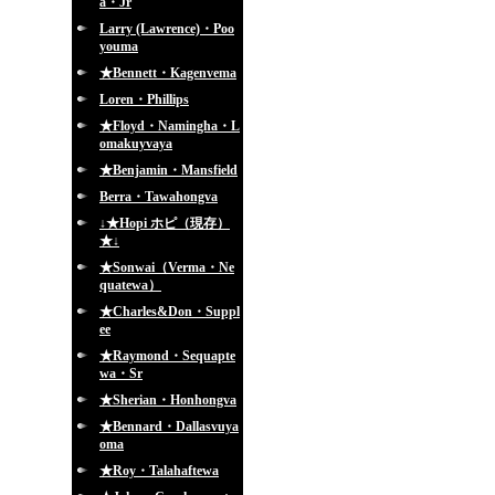
a・Jr
Larry (Lawrence)・Poo
youma
★Bennett・Kagenvema
Loren・Phillips
★Floyd・Namingha・L
omakuyvaya
★Benjamin・Mansfield
Berra・Tawahongva
↓★Hopi ホピ（現存）
★↓
★Sonwai（Verma・Ne
quatewa）
★Charles&Don・Suppl
ee
★Raymond・Sequapte
wa・Sr
★Sherian・Honhongva
★Bennard・Dallasvuya
oma
★Roy・Talahaftewa