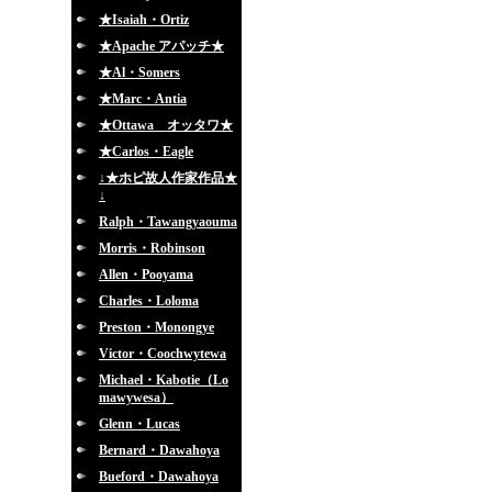
★Isaiah・Ortiz
★Apache アパッチ★
★Al・Somers
★Marc・Antia
★Ottawa オッタワ★
★Carlos・Eagle
↓★ホピ故人作家作品★
↓
Ralph・Tawangyaouma
Morris・Robinson
Allen・Pooyama
Charles・Loloma
Preston・Monongye
Victor・Coochwytewa
Michael・Kabotie（Lo
mawywesa）
Glenn・Lucas
Bernard・Dawahoya
Bueford・Dawahoya