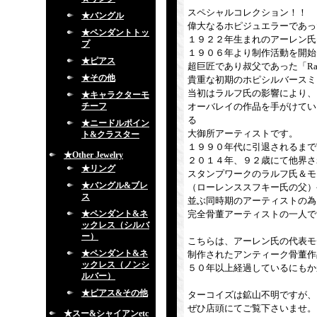
スペシャルコレクション！！
★バングル
偉大なるホピジュエラーであっ
★ペンダントトッ
１９２２年生まれのアーレン氏は、
プ
１９０６年より制作活動を開始
★ピアス
超巨匠であり叔父であった「Ral
★その他
貴重な初期のホピシルバースミ
当初はラルフ氏の影響により、
★キャラクターモ
チーフ
オーバレイの作品を手がけてい
る
★ニードルポイン
大御所アーティストです。
ト&クラスター
１９９０年代に引退されるまで
★Other Jewelry
２０１４年、９２歳にて他界さ
★リング
スタンプワークのラルフ氏＆モ
★バングル&ブレ
（ローレンススフキー氏の父）
ス
並ぶ同時期のアーティストの為
★ペンダント&ネ
完全骨董アーティストの一人で
ックレス（シルバ
ー）
こちらは、アーレン氏の代表モ
★ペンダント&ネ
制作されたアンティーク骨董作
ックレス（ノンシ
５０年以上経過しているにもか
ルバー）
★ピアス&その他
ターコイズは鉱山不明ですが、
ぜひ店頭にてご覧下さいませ。
★スー&シャイアンetc