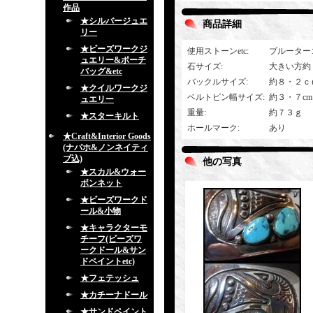
作品
★シルバージュエ
商品詳細
リー
★ビーズワークジ
使用ストーンetc
:
ブルーター
ュエリー&ポーチ
石サイズ
:
大きい方約
バッグ&etc
バックルサイズ
:
約８・２ｃ
★クイルワークジ
ベルトピン幅サイズ
:
約３・７c
ュエリー
重量
:
約７３ｇ
★スターキルト
ホールマーク
:
あり
★Craft&Interior Goods
(ナバホ&ノンネイティ
ブ込)
他の写真
★スカル&ウォー
ボンネット
★ビーズワークド
ール&小物
★キャラクターモ
チーフ(ビーズワ
ークドール&サン
ドペイントetc)
★フェテッシュ
★カチーナドール
★サンドペイント