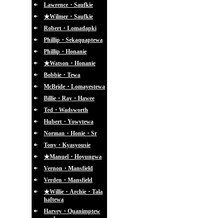
Lawrence・Saufkie
★Wilmer・Saufkie
Robert・Lomadapki
Phillip・Sekaquaptewa
Phillip・Honanie
★Watson・Honanie
Bobbie・Tewa
McBride・Lomayestewa
Billie・Ray・Hawee
Ted・Wadsworth
Hubert・Yowytewa
Norman・Honie・Sr
Tony・Kyasyousie
★Manuel・Hoyungwa
Vernon・Mansfield
Verden・Mansfield
★Willie・Archie・Tala
haftewa
Harvey・Quanimptew