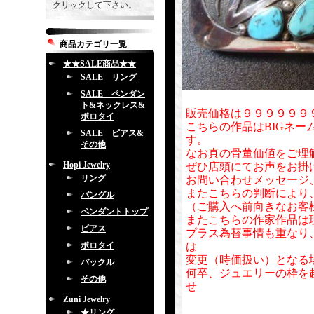
クリックして下さい。
商品カテゴリ一覧
★★SALE商品★★
SALE リング
SALE ペンダン
ト&ネックレス&
販売価格は９９９９９９
ボロタイ
こちらの作品はBIGネー
SALE ピアス&
す。
その他
なお真の骨董価値をご理
Hopi Jewelry
ぜひ店頭にてお声をお掛
リング
お問い合わせメッセージ
またこちらの判断により
バングル
（ご購入へ前向きなお客
ペンダントトップ
またこちらの作家作品は
ピアス
プラス為替事情も重なり
ボロタイ
は
変更（時価扱い）となる
バックル
何卒、ジュエリーの枠を
その他
せ
Zuni Jewelry
★リング