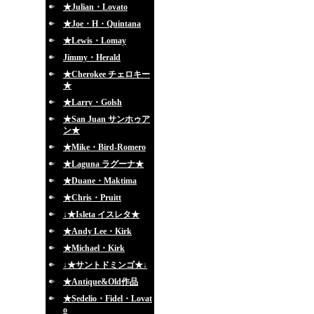
★Julian・Lovato
★Joe・H・Quintana
★Lewis・Lomay
Jimmy・Herald
★Cherokee チェロキー
★
★Larry・Golsh
★San Juan サンホゥア
ン★
★Mike・Bird-Romero
★Laguna ラグーナ★
★Duane・Maktima
★Chris・Pruitt
↓★Isleta イスレタ★
★Andy Lee・Kirk
★Michael・Kirk
↓★サントドミンゴ★↓
★Antique&Old作品
★Sedelio・Fidel・Lovat
o