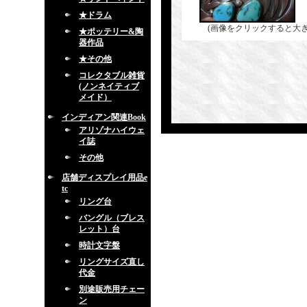
★ドラム
(画像をクリックすると大
★ポッテリー&陶
器作品
★その他
コレクタブル雑貨
(ノンネイティブ
メイド）
インディアン関連Book
アリゾナハイウェ
イ誌
その他
店舗ディスプレイ用品e
tc
リング台
バングル（ブレス
レット）台
時計文字盤
リングサイズ直し
代金
別途販売用チェー
ン