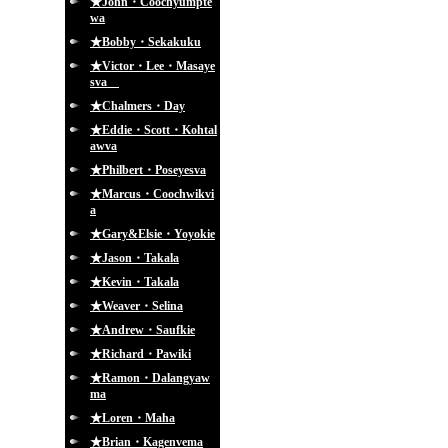
★John・Coochyumpte
wa
★Bobby・Sekakuku
★Victor・Lee・Masaye
sva
★Chalmers・Day
★Eddie・Scott・Kohtal
awva
★Philbert・Poseyesva
★Marcus・Coochwikvi
a
★Gary&Elsie・Yoyokie
★Jason・Takala
★Kevin・Takala
★Weaver・Selina
★Andrew・Saufkie
★Richard・Pawiki
★Ramon・Dalangyaw
ma
★Loren・Maha
★Brian・Kagenvema