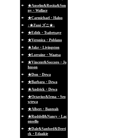
★Anselm&Rosita&Son
ny・Wallace
★Carmichael・Haloo
↓★Zuni ズニ★↓
★Edith・Tsabetsaye
★Veronica・Poblano
★Jake・Livingston
★Lorraine・Waatsa
★Vincent&Soccoro・Jo
hnson
★Don・Dewa
★Barbara・Dewa
★Andrick・Dewa
★Octavius&Irma・Seo
wtewa
★Albert・Banteah
★Ruddell&Nancy・Lac
onsello
★Dale&Sanford&Derri
ck・Edaakie