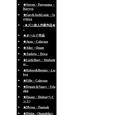
★Steven・Pooyouma・
Kuyvya
★Guy&Joe&Louie・Jo
sytewa
↓★ズニ故人作家作品★
↓
★オールド作品
★Juan・Calavaza
★Alice・Quam
★Andrew・Dewa
★Lee&Mary・Weeboth
ee
★Robert&Bernice・Lee
kya
★Effie・Calavaza
★Dennis＆Nancy・Eda
akie
★Duane・Dishta(ペイ
ント)
★Myron・Panteah
★Dickie・Quandelacy