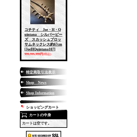
コチティ Joe・H・Q
uintana シルバービー
ズ スカッシュブロッ
サムネックレス約67cm
[JoeHQuintana107]
999,999,999円
(税込)
特定商取引法表示
Shop News
Shop Information
ショッピングカート
カートの中身
カートは空です。