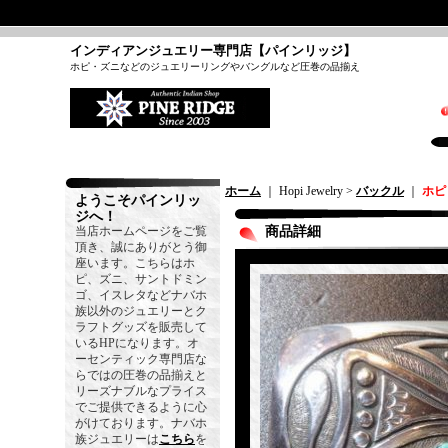
インディアンジュエリー専門店【パインリッジ】
ホピ・ズニなどのジュエリーリングやバングルなど圧巻の品揃え
ホーム
｜ Hopi Jewelry >
バックル
｜
ホピ
ようこそパインリッ
ジへ！
当店ホームページをご覧
商品詳細
頂き、誠にありがとう御
座います。こちらはホ
ピ、ズニ、サントドミン
ゴ、イスレタなどナバホ
族以外のジュエリーとク
ラフトグッズを販売して
いるHPになります。オ
ーセンティック専門店な
らではの圧巻の品揃えと
リーズナブルなプライス
でご提供できるように心
がけております。ナバホ
族ジュエリーは
こちら
を