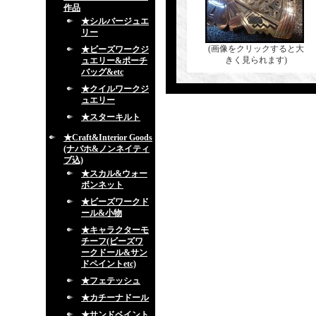
作品
★シルバージュエ
リー
(画像をクリックすると大
★ビーズワークジ
きく見られます)
ュエリー&ポーチ
バッグ&etc
★クイルワークジ
ュエリー
★スターキルト
★Craft&Interior Goods
(ナバホ&ノンネイティ
ブ込)
★スカル&ウォー
ボンネット
★ビーズワークド
ール&小物
★キャラクターモ
チーフ(ビーズワ
ークドール&サン
ドペイントetc)
★フェテッシュ
★カチーナドール
★サンドペイント