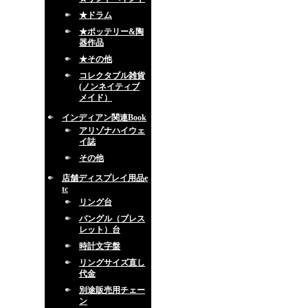
★ドラム
★ポッテリー&陶
器作品
★その他
コレクタブル雑貨
(ノンネイティブ
メイド）
インディアン関連Book
アリゾナハイウェ
イ誌
その他
店舗ディスプレイ用品e
tc
リング台
バングル（ブレス
レット）台
時計文字盤
リングサイズ直し
代金
別途販売用チェー
ン