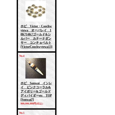
ホピ Victor・Coochw
ytewa オーバレイ 1
8K?14K?ゴールド&シ
ルバー カチーナダン
サー コンチョベルト
[VictorCoochwytewa13]
No.4
ホピ Sonwai インレ
イ ピンクコーラル&
アイボリー&ゴールド
ディバイダーetc TOP
[Sonwai7]
999,999,999円
(税込)
No.5