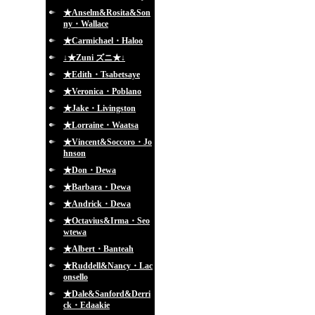
★Anselm&Rosita&Son
ny・Wallace
★Carmichael・Haloo
↓★Zuni ズニ★↓
★Edith・Tsabetsaye
★Veronica・Poblano
★Jake・Livingston
★Lorraine・Waatsa
★Vincent&Soccoro・Jo
hnson
★Don・Dewa
★Barbara・Dewa
★Andrick・Dewa
★Octavius&Irma・Seo
wtewa
★Albert・Banteah
★Ruddell&Nancy・Lac
onsello
★Dale&Sanford&Derri
ck・Edaakie