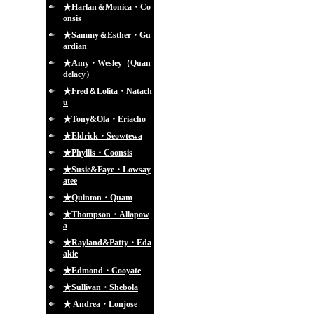
★Harlan＆Monica・Co
onsis
★Sammy＆Esther・Gu
ardian
★Amy・Wesley（Quan
delacy）
★Fred＆Lolita・Natach
u
★Tony&Ola・Eriacho
★Eldrick・Seowtewa
★Phyllis・Coonsis
★Susie&Faye・Lowsay
atee
★Quinton・Quam
★Thompson・Allapow
a
★Rayland&Patty・Eda
akie
★Edmond・Cooyate
★Sullivan・Shebola
★ Andrea・Lonjose