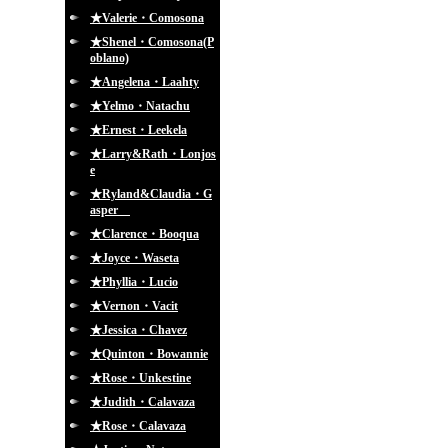
★Valerie・Comosona
★Shenel・Comosona(P
oblano)
★Angelena・Laahty
★Yelmo・Natachu
★Ernest・Leekela
★Larry&Rath・Lonjos
e
★Ryland&Claudia・G
asper
★Clarence・Booqua
★Joyce・Waseta
★Phyllia・Lucio
★Vernon・Vacit
★Jessica・Chavez
★Quinton・Bowannie
★Rose・Unkestine
★Judith・Calavaza
★Rose・Calavaza