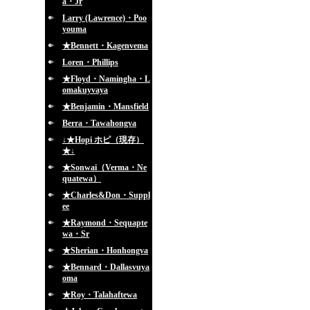
a・Jr
Larry (Lawrence)・Poo
youma
★Bennett・Kagenvema
Loren・Phillips
★Floyd・Namingha・L
omakuyvaya
★Benjamin・Mansfield
Berra・Tawahongva
↓★Hopi ホピ（現存）
★↓
★Sonwai（Verma・Ne
quatewa）
★Charles&Don・Suppl
ee
★Raymond・Sequapte
wa・Sr
★Sherian・Honhongva
★Bennard・Dallasvuya
oma
★Roy・Talahaftewa