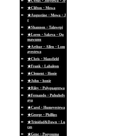
★Cyrus・Josytewa・Jr
★Clifton・Mowa
★Augustine・Mowa・J
r
★Shannon・Talawepi
★Loren・Sakeva・Qu
mawunu
★Arthur・Allen・Lom
ayestewa
★Chris・Mansfield
★Frank・Lahaleon
★Clement・Honie
★John・honie
★Riley・Polyquaptewa
★Fernando・Puhuhefv
aya
★Carol・Humeyestewa
★George・Phillips
★Trinidad&Dawn・Lu
cas
★Gene・Pooyouma