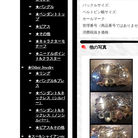
バックルサイズ
:
★バングル
ベルトピン幅サイズ
:
★ペンダントトッ
ホールマーク
:
プ
管理番号（商品番号ではありませ
★ピアス
消費税抜き価格
:
★その他
★キャラクターモ
チーフ
他の写真
★ニードルポイン
ト&クラスター
★Other Jewelry
★リング
★バングル&ブレ
ス
★ペンダント&ネ
ックレス（シルバ
ー）
★ペンダント&ネ
ックレス（ノンシ
ルバー）
★ピアス&その他
★スー&シャイアンetc