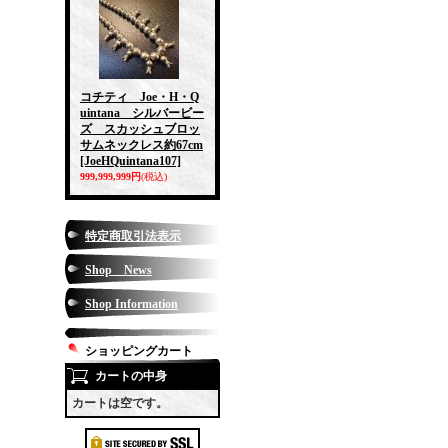
コチティ Joe・H・Q
uintana シルバービー
ズ スカッシュブロッ
サムネックレス約67cm
[JoeHQuintana107]
999,999,999円
(税込)
特定商取引法表示
Shop News
Shop Information
ショッピングカート
カートの中身
カートは空です。