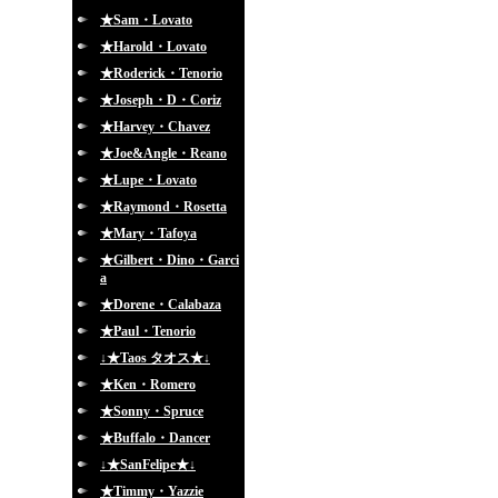
★Sam・Lovato
★Harold・Lovato
★Roderick・Tenorio
★Joseph・D・Coriz
★Harvey・Chavez
★Joe&Angle・Reano
★Lupe・Lovato
★Raymond・Rosetta
★Mary・Tafoya
★Gilbert・Dino・Garci
a
★Dorene・Calabaza
★Paul・Tenorio
↓★Taos タオス★↓
★Ken・Romero
★Sonny・Spruce
★Buffalo・Dancer
↓★SanFelipe★↓
★Timmy・Yazzie