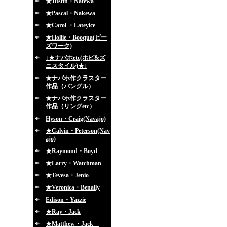
★Justin・Natewa
★Pascal・Nakewa
★Carol ・Lateyice
★Hollie・Booqua(ビー
ズワーク)
↓★ナバホetc(ホピ&ズ
ニスタイル)★↓
★ナバホ作クラスター
作品（バングル）
★ナバホ作クラスター
作品（リングetc）
Hyson・Craig(Navajo)
★Calvin・Peterson(Nav
ajo)
★Raymond・Boyd
★Larry・Watchman
★Tevesa・Jenio
★Veronica・Benally
Edison・Yazzie
★Ray・Jack
★Matthew・Jack