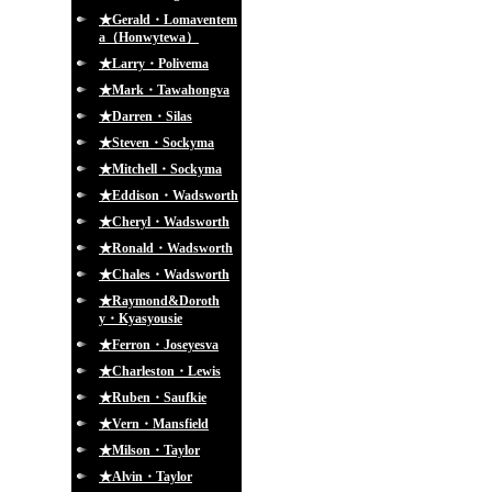
★Gerald・Lomaventem
a（Honwytewa）
★Larry・Polivema
★Mark・Tawahongva
★Darren・Silas
★Steven・Sockyma
★Mitchell・Sockyma
★Eddison・Wadsworth
★Cheryl・Wadsworth
★Ronald・Wadsworth
★Chales・Wadsworth
★Raymond&Doroth
y・Kyasyousie
★Ferron・Joseyesva
★Charleston・Lewis
★Ruben・Saufkie
★Vern・Mansfield
★Milson・Taylor
★Alvin・Taylor