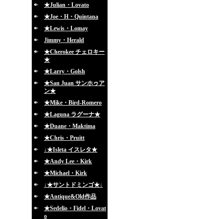
★Julian・Lovato
★Joe・H・Quintana
★Lewis・Lomay
Jimmy・Herald
★Cherokee チェロキー
★
★Larry・Golsh
★San Juan サンホゥア
ン★
★Mike・Bird-Romero
★Laguna ラグーナ★
★Duane・Maktima
★Chris・Pruitt
↓★Isleta イスレタ★
★Andy Lee・Kirk
★Michael・Kirk
↓★サントドミンゴ★↓
★Antique&Old作品
★Sedelio・Fidel・Lovat
o