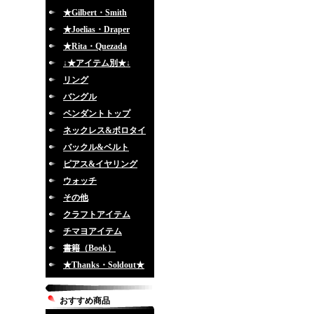
★Gilbert・Smith
★Joelias・Draper
★Rita・Quezada
↓★アイテム別★↓
リング
バングル
ペンダントトップ
ネックレス&ボロタイ
バックル&ベルト
ピアス&イヤリング
ウォッチ
その他
クラフトアイテム
チマヨアイテム
書籍（Book）
★Thanks・Soldout★
おすすめ商品