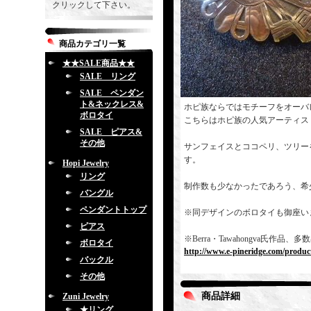
クリックして下さい。
商品カテゴリ一覧
★★SALE商品★★
SALE リング
SALE ペンダン
ト&ネックレス&
ホピ族ならではモチーフをオーバ
ボロタイ
こちらはホピ族の人気アーティス
SALE ピアス&
その他
サンフェイスとココペリ、ツリー
す。
Hopi Jewelry
リング
制作数も少なかったであろう、希
バングル
ペンダントトップ
※同デザインのボロタイも御座い
ピアス
※Berra・Tawahongva氏
ボロタイ
http://www.e-pineridge.com/produc
バックル
その他
商品詳細
Zuni Jewelry
★リング