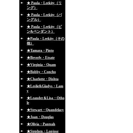
★ Paula・Leekity（リ
ング）
★ Paula・Leekity（バ
ングル）
★ Paula・Leekity（ピ
ン&ペンダント）
★Paula・Leekity（その
他）
★Tamara・Pinto
★Beverly・Etsate
★Virginia・Quam
★Bobby・Concho
★Charlotte・Dishta
★Leslie&Gladys・Lam
y
★Leander＆Lisa・Otho
le
★Stewart・Quandelacy
★Joan・Douglas
★Olivia・Panteah
★Stephen・Lonjose