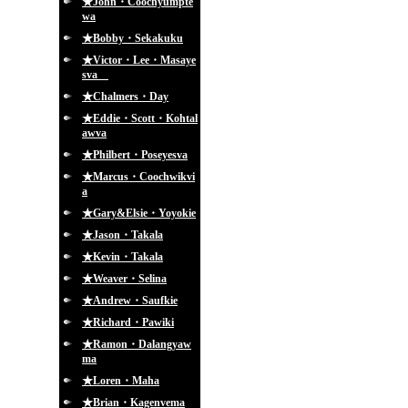
★John・Coochyumpte
wa
★Bobby・Sekakuku
★Victor・Lee・Masaye
sva
★Chalmers・Day
★Eddie・Scott・Kohtal
awva
★Philbert・Poseyesva
★Marcus・Coochwikvi
a
★Gary&Elsie・Yoyokie
★Jason・Takala
★Kevin・Takala
★Weaver・Selina
★Andrew・Saufkie
★Richard・Pawiki
★Ramon・Dalangyaw
ma
★Loren・Maha
★Brian・Kagenvema