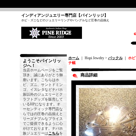
インディアンジュエリー専門店【パインリッジ】
ホピ・ズニなどのジュエリーリングやバングルなど圧巻の品揃え
ホーム
｜ Hopi Jewelry >
バックル
｜
ホピ
ようこそパインリッ
チ幅
ジへ！
当店ホームページをご覧
頂き、誠にありがとう御
商品詳細
座います。こちらはホ
ピ、ズニ、サントドミン
ゴ、イスレタなどナバホ
族以外のジュエリーとク
ラフトグッズを販売して
いるHPになります。オ
ーセンティック専門店な
らではの圧巻の品揃えと
リーズナブルなプライス
でご提供できるように心
がけております。ナバホ
族ジュエリーは
こちら
を