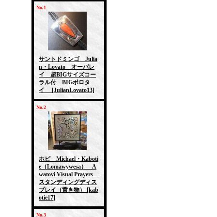
No.1
サントドミンゴ Julia
n・Lovato オーバレ
イ 超BIGサイズコー
ラル付 BIGボロタ
イ
[JulianLovato13]
No.2
ホピ Michael・Kaboti
e（Lomawywesa） A
watovi Visual Prayers
スタンディングディス
プレイ（置き物）
[kab
otie17]
No.3