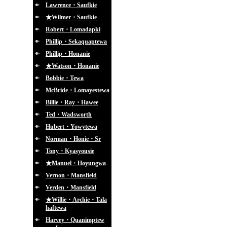
Lawrence・Saufkie
★Wilmer・Saufkie
Robert・Lomadapki
Phillip・Sekaquaptewa
Phillip・Honanie
★Watson・Honanie
Bobbie・Tewa
McBride・Lomayestewa
Billie・Ray・Hawee
Ted・Wadsworth
Hubert・Yowytewa
Norman・Honie・Sr
Tony・Kyasyousie
★Manuel・Hoyungwa
Vernon・Mansfield
Verden・Mansfield
★Willie・Archie・Tala
haftewa
Harvey・Quanimptew