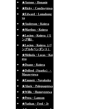
★Antone・Honanie
★Ricky・Coochwytewa
★Edward・Lomahong
va
★Anderson・Koinva
★Marthus・Koinva
★Lucion・Koinva（リ
ング他）
★Lucion・Koinva（バ
ングル&ペンダント）
★Melinda・Lucas・Koi
nva
★Duane・Koinva
★Delfred（Sparks）・
Masawytewa
★Emmett・Navakuku
★Alaric・Polequaptewa
★Willis・Humeyestewa
★Petra・Lamson
★Nathan・Fred・Jr