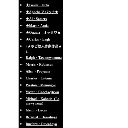
★Isaiah・Ortiz
★Apache アパッチ★
★Al・Somers
★Marc・Antia
★Ottawa オッタワ★
★Carlos・Eagle
↓★ホピ故人作家作品★
↓
Ralph・Tawangyaouma
Morris・Robinson
Allen・Pooyama
Charles・Loloma
Preston・Monongye
Victor・Coochwytewa
Michael・Kabotie（Lo
mawywesa）
Glenn・Lucas
Bernard・Dawahoya
Bueford・Dawahoya