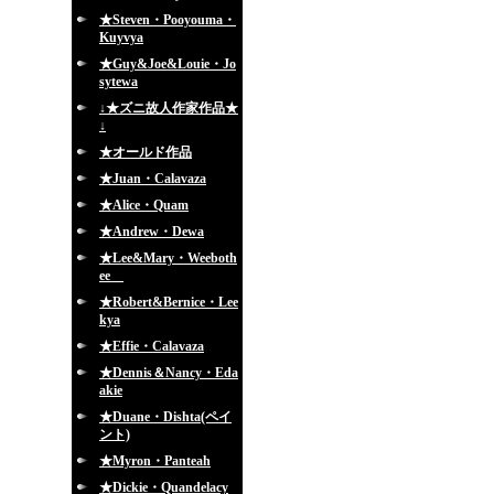
★Steven・Pooyouma・
Kuyvya
★Guy&Joe&Louie・Jo
sytewa
↓★ズニ故人作家作品★
↓
★オールド作品
★Juan・Calavaza
★Alice・Quam
★Andrew・Dewa
★Lee&Mary・Weeboth
ee
★Robert&Bernice・Lee
kya
★Effie・Calavaza
★Dennis＆Nancy・Eda
akie
★Duane・Dishta(ペイ
ント)
★Myron・Panteah
★Dickie・Quandelacy