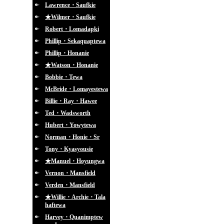
Lawrence・Saufkie
★Wilmer・Saufkie
Robert・Lomadapki
Phillip・Sekaquaptewa
Phillip・Honanie
★Watson・Honanie
Bobbie・Tewa
McBride・Lomayestewa
Billie・Ray・Hawee
Ted・Wadsworth
Hubert・Yowytewa
Norman・Honie・Sr
Tony・Kyasyousie
★Manuel・Hoyungwa
Vernon・Mansfield
Verden・Mansfield
★Willie・Archie・Tala
haftewa
Harvey・Quanimptew