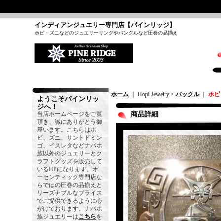
インディアンジュエリー専門店【パインリッジ】
ホピ・ズニなどのジュエリーリングやバングルなど圧巻の品揃え
ホーム
｜ Hopi Jewelry >
バックル
｜
ホピ
ようこそパインリッ
ジへ！
当店ホームページをご覧
商品詳細
頂き、誠にありがとう御
座います。こちらはホ
ピ、ズニ、サントドミン
ゴ、イスレタなどナバホ
族以外のジュエリーとク
ラフトグッズを販売して
いるHPになります。オ
ーセンティック専門店な
らではの圧巻の品揃えと
リーズナブルなプライス
でご提供できるように心
がけております。ナバホ
族ジュエリーは
こちら
を