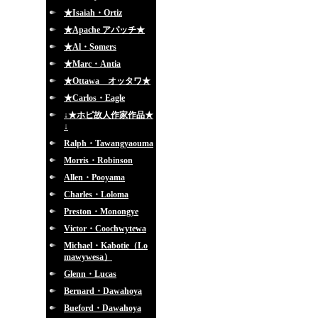
★Isaiah・Ortiz
★Apache アパッチ★
★Al・Somers
★Marc・Antia
★Ottawa オッタワ★
★Carlos・Eagle
↓★ホピ故人作家作品★
↓
Ralph・Tawangyaouma
Morris・Robinson
Allen・Pooyama
Charles・Loloma
Preston・Monongye
Victor・Coochwytewa
Michael・Kabotie（Lo
mawywesa）
Glenn・Lucas
Bernard・Dawahoya
Bueford・Dawahoya