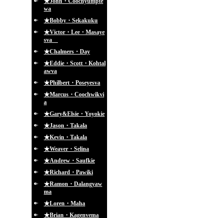
★John・Coochyumpte
wa
★Bobby・Sekakuku
★Victor・Lee・Masaye
sva
★Chalmers・Day
★Eddie・Scott・Kohtal
awva
★Philbert・Poseyesva
★Marcus・Coochwikvi
a
★Gary&Elsie・Yoyokie
★Jason・Takala
★Kevin・Takala
★Weaver・Selina
★Andrew・Saufkie
★Richard・Pawiki
★Ramon・Dalangyaw
ma
★Loren・Maha
★Brian・Kagenvema