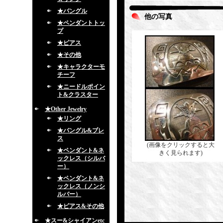
★バングル
他の写真
★ペンダントトッ
プ
★ピアス
★その他
★キャラクターモ
チーフ
★ニードルポイン
ト&クラスター
★Other Jewelry
★リング
★バングル&ブレ
ス
(画像をクリックすると大
★ペンダント&ネ
きく見られます)
ックレス（シルバ
ー）
★ペンダント&ネ
ックレス（ノンシ
ルバー）
★ピアス&その他
★スー&シャイアンetc