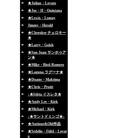
★Julian・Lovato
★Joe・H・Quintana
★Lewis・Lomay
Jimmy・Herald
★Cherokee チェロキー
★
★Larry・Golsh
★San Juan サンホゥア
ン★
★Mike・Bird-Romero
★Laguna ラグーナ★
★Duane・Maktima
★Chris・Pruitt
↓★Isleta イスレタ★
★Andy Lee・Kirk
★Michael・Kirk
↓★サントドミンゴ★↓
★Antique&Old作品
★Sedelio・Fidel・Lovat
o