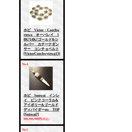
ホピ Victor・Coochw
ytewa オーバレイ 1
8K?14K?ゴールド&シ
ルバー カチーナダン
サー コンチョベルト
[VictorCoochwytewa13]
No.4
ホピ Sonwai インレ
イ ピンクコーラル&
アイボリー&ゴールド
ディバイダーetc TOP
[Sonwai7]
999,999,999円
(税込)
No.5