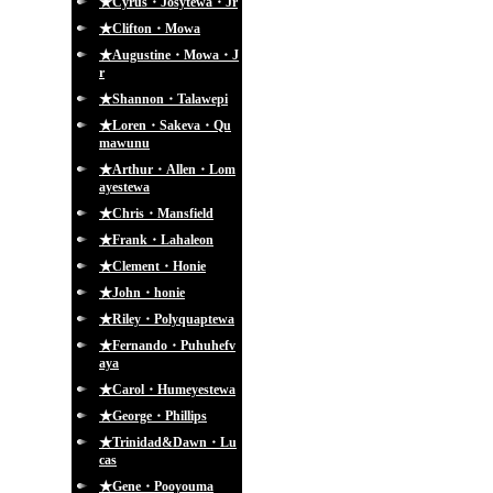
★Cyrus・Josytewa・Jr
★Clifton・Mowa
★Augustine・Mowa・J
r
★Shannon・Talawepi
★Loren・Sakeva・Qu
mawunu
★Arthur・Allen・Lom
ayestewa
★Chris・Mansfield
★Frank・Lahaleon
★Clement・Honie
★John・honie
★Riley・Polyquaptewa
★Fernando・Puhuhefv
aya
★Carol・Humeyestewa
★George・Phillips
★Trinidad&Dawn・Lu
cas
★Gene・Pooyouma