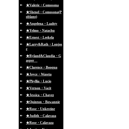
★Valerie・Comosona
★Shenel・Comosona(P
oblano)
★Angelena・Laahty
★Yelmo・Natachu
★Ernest・Leekela
★Larry&Rath・Lonjos
e
★Ryland&Claudia・G
asper
★Clarence・Booqua
★Joyce・Waseta
★Phyllia・Lucio
★Vernon・Vacit
★Jessica・Chavez
★Quinton・Bowannie
★Rose・Unkestine
★Judith・Calavaza
★Rose・Calavaza