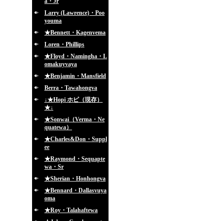
a・Jr
Larry (Lawrence)・Poo
youma
★Bennett・Kagenvema
Loren・Phillips
★Floyd・Namingha・L
omakuyvaya
★Benjamin・Mansfield
Berra・Tawahongva
↓★Hopi ホピ（現存）
★↓
★Sonwai（Verma・Ne
quatewa）
★Charles&Don・Suppl
ee
★Raymond・Sequapte
wa・Sr
★Sherian・Honhongva
★Bennard・Dallasvuya
oma
★Roy・Talahaftewa