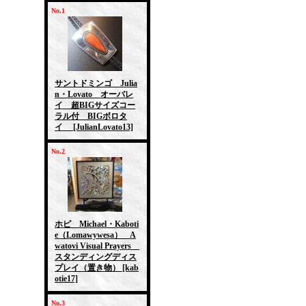
No.1
サントドミンゴ Julia
n・Lovato オーバレ
イ 超BIGサイズコー
ラル付 BIGボロタ
イ
[JulianLovato13]
No.2
ホピ Michael・Kaboti
e（Lomawywesa） A
watovi Visual Prayers
スタンディングディス
プレイ（置き物）
[kab
otie17]
No.3