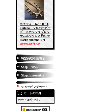
コチティ Joe・H・Q
uintana シルバービー
ズ スカッシュブロッ
サムネックレス約67cm
[JoeHQuintana107]
999,999,999円
(税込)
特定商取引法表示
Shop News
Shop Information
ショッピングカート
カートの中身
カートは空です。