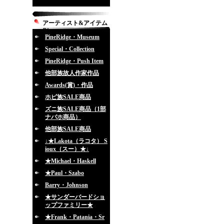
アーティスト&アイテム
別
PineRidge・Museum
Special・Collection
PineRidge・Push Item
他部族故人作家作品
Awards(賞)・作品
ホピ族SALE商品
ズニ族SALE商品（1部
ナバホ商品）
他部族SALE商品
↓★Lakota（ラコタ） S
ioux（スー）★↓
★Michael・Haskell
★Paul・Szabo
Barry・Johnson
★サンダーバードショ
ップファミリー★
★Frank・Patania・Sr