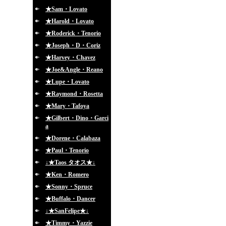
★Sam・Lovato
★Harold・Lovato
★Roderick・Tenorio
★Joseph・D・Coriz
★Harvey・Chavez
★Joe&Angle・Reano
★Lupe・Lovato
★Raymond・Rosetta
★Mary・Tafoya
★Gilbert・Dino・Garci
a
★Dorene・Calabaza
★Paul・Tenorio
↓★Taos タオス★↓
★Ken・Romero
★Sonny・Spruce
★Buffalo・Dancer
↓★SanFelipe★↓
★Timmy・Yazzie