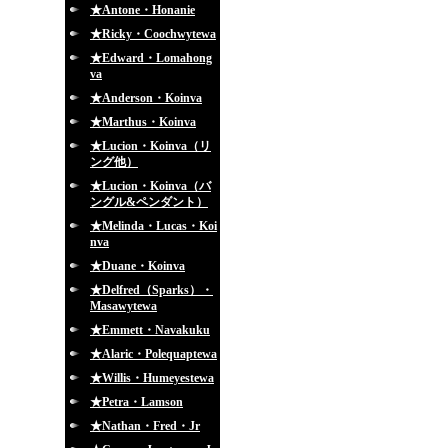
★Antone・Honanie
★Ricky・Coochwytewa
★Edward・Lomahong
va
★Anderson・Koinva
★Marthus・Koinva
★Lucion・Koinva（リ
ング他）
★Lucion・Koinva（バ
ングル&ペンダント）
★Melinda・Lucas・Koi
nva
★Duane・Koinva
★Delfred（Sparks）・
Masawytewa
★Emmett・Navakuku
★Alaric・Polequaptewa
★Willis・Humeyestewa
★Petra・Lamson
★Nathan・Fred・Jr