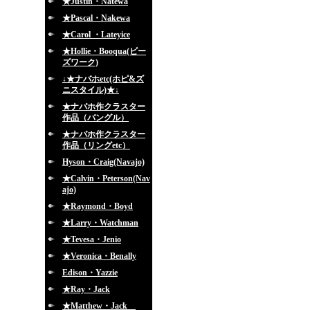
★Justin・Natewa
★Pascal・Nakewa
★Carol ・Lateyice
★Hollie・Booqua(ビー
ズワーク)
↓★ナバホetc(ホピ&ズ
ニスタイル)★↓
★ナバホ作クラスター
作品（バングル）
★ナバホ作クラスター
作品（リングetc）
Hyson・Craig(Navajo)
★Calvin・Peterson(Nav
ajo)
★Raymond・Boyd
★Larry・Watchman
★Tevesa・Jenio
★Veronica・Benally
Edison・Yazzie
★Ray・Jack
★Matthew・Jack