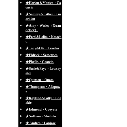
★Harlan＆Monica・Co
onsis
★Sammy＆Esther・Gu
ardian
★Amy・Wesley（Quan
delacy）
★Fred＆Lolita・Natach
u
★Tony&Ola・Eriacho
★Eldrick・Seowtewa
★Phyllis・Coonsis
★Susie&Faye・Lowsay
atee
★Quinton・Quam
★Thompson・Allapow
a
★Rayland&Patty・Eda
akie
★Edmond・Cooyate
★Sullivan・Shebola
★ Andrea・Lonjose