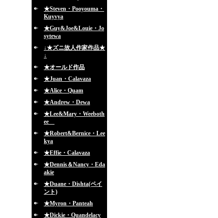
★Steven・Pooyouma・
Kuyvya
★Guy&Joe&Louie・Jo
sytewa
↓★ズニ故人作家作品★
↓
★オールド作品
★Juan・Calavaza
★Alice・Quam
★Andrew・Dewa
★Lee&Mary・Weeboth
ee
★Robert&Bernice・Lee
kya
★Effie・Calavaza
★Dennis＆Nancy・Eda
akie
★Duane・Dishta(ペイ
ント)
★Myron・Panteah
★Dickie・Quandelacy