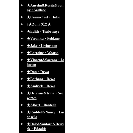
★Anselm&Rosita&Son
ny・Wallace
★Carmichael・Haloo
↓★Zuni ズニ★↓
★Edith・Tsabetsaye
★Veronica・Poblano
★Jake・Livingston
★Lorraine・Waatsa
★Vincent&Soccoro・Jo
hnson
★Don・Dewa
★Barbara・Dewa
★Andrick・Dewa
★Octavius&Irma・Seo
wtewa
★Albert・Banteah
★Ruddell&Nancy・Lac
onsello
★Dale&Sanford&Derri
ck・Edaakie