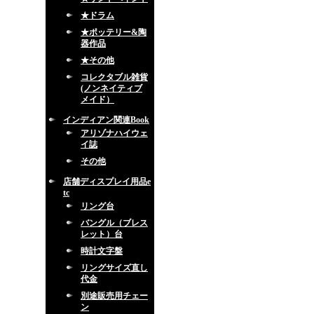
★ドラム
★ポッテリー&陶
器作品
★その他
コレクタブル雑貨
(ノンネイティブ
メイド）
インディアン関連Book
アリゾナハイウェ
イ誌
その他
店舗ディスプレイ用品e
tc
リング台
バングル（ブレス
レット）台
時計文字盤
リングサイズ直し
代金
別途販売用チェー
ン