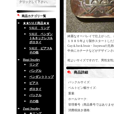
クリックして下さい。
商品カテゴリ一覧
★★SALE商品★★
SALE リング
SALE ペンダン
綺麗なオーバレイで仕上がった、
ト&ネックレス&
１９８５年より製作スタートした
ボロタイ
Guy＆Joe＆Jessie・Josytewa
SALE ピアス&
中央にカチーナなどがデザインさ
その他
Hopi Jewelry
程よいサイズですので、男性女性
リング
バングル
商品詳細
ペンダントトップ
バックルサイズ
:
ピアス
ベルトピン幅サイズ
:
ボロタイ
重量
:
バックル
ホールマーク
:
その他
管理番号（商品番号ではありませ
Zuni Jewelry
消費税抜き価格
:
★リング