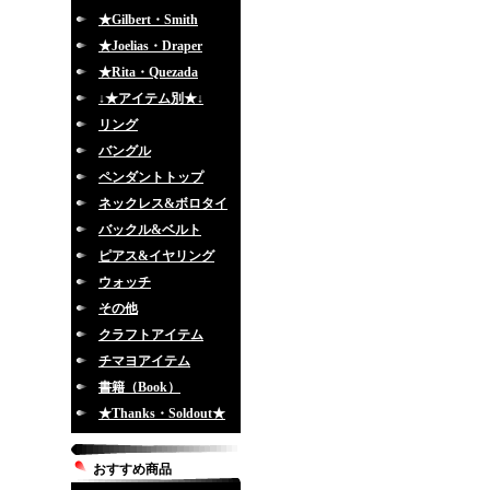
★Gilbert・Smith
★Joelias・Draper
★Rita・Quezada
↓★アイテム別★↓
リング
バングル
ペンダントトップ
ネックレス&ボロタイ
バックル&ベルト
ピアス&イヤリング
ウォッチ
その他
クラフトアイテム
チマヨアイテム
書籍（Book）
★Thanks・Soldout★
おすすめ商品