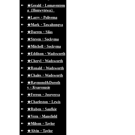
★Gerald・Lomaventem
a（Honwytewa）
★Larry・Polivema
★Mark・Tawahongva
★Darren・Silas
★Steven・Sockyma
★Mitchell・Sockyma
★Eddison・Wadsworth
★Cheryl・Wadsworth
★Ronald・Wadsworth
★Chales・Wadsworth
★Raymond&Doroth
y・Kyasyousie
★Ferron・Joseyesva
★Charleston・Lewis
★Ruben・Saufkie
★Vern・Mansfield
★Milson・Taylor
★Alvin・Taylor