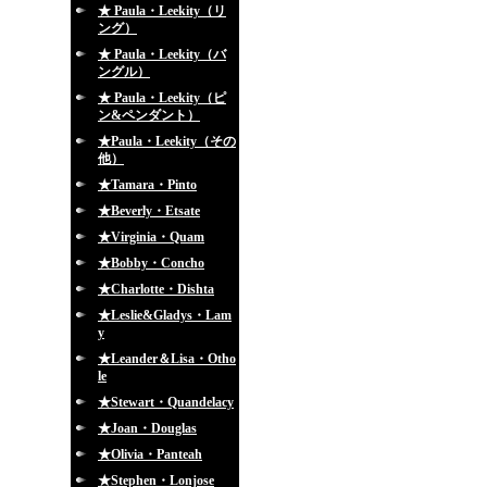
★ Paula・Leekity（リ
ング）
★ Paula・Leekity（バ
ングル）
★ Paula・Leekity（ピ
ン&ペンダント）
★Paula・Leekity（その
他）
★Tamara・Pinto
★Beverly・Etsate
★Virginia・Quam
★Bobby・Concho
★Charlotte・Dishta
★Leslie&Gladys・Lam
y
★Leander＆Lisa・Otho
le
★Stewart・Quandelacy
★Joan・Douglas
★Olivia・Panteah
★Stephen・Lonjose