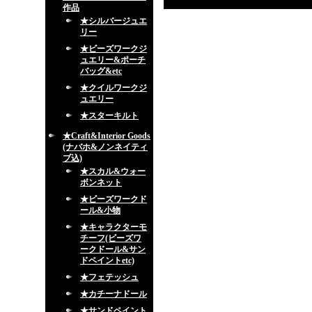
作品
★シルバージュエ
リー
★ビーズワークジ
ュエリー&ポーチ
バッグ&etc
★クイルワークジ
ュエリー
★スターキルト
★Craft&Interior Goods
(ナバホ&ノンネイティ
ブ込)
★スカル&ウォー
ボンネット
★ビーズワークド
ール&小物
★キャラクターモ
チーフ(ビーズワ
ークドール&サン
ドペイントetc)
★フェテッシュ
★カチーナドール
★サンドペイント