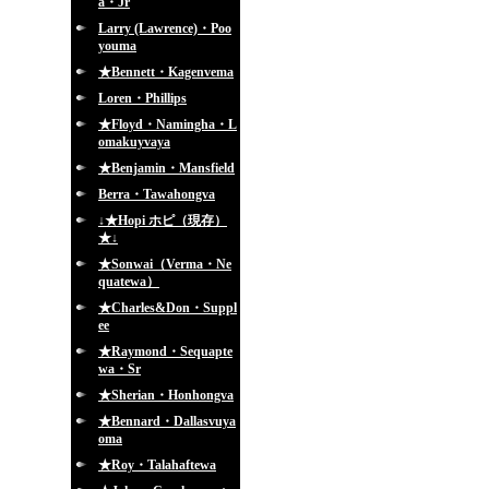
a・Jr
Larry (Lawrence)・Poo
youma
★Bennett・Kagenvema
Loren・Phillips
★Floyd・Namingha・L
omakuyvaya
★Benjamin・Mansfield
Berra・Tawahongva
↓★Hopi ホピ（現存）
★↓
★Sonwai（Verma・Ne
quatewa）
★Charles&Don・Suppl
ee
★Raymond・Sequapte
wa・Sr
★Sherian・Honhongva
★Bennard・Dallasvuya
oma
★Roy・Talahaftewa