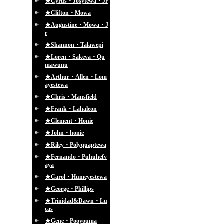
★Cyrus・Josytewa・Jr
★Clifton・Mowa
★Augustine・Mowa・J
r
★Shannon・Talawepi
★Loren・Sakeva・Qu
mawunu
★Arthur・Allen・Lom
ayestewa
★Chris・Mansfield
★Frank・Lahaleon
★Clement・Honie
★John・honie
★Riley・Polyquaptewa
★Fernando・Puhuhefv
aya
★Carol・Humeyestewa
★George・Phillips
★Trinidad&Dawn・Lu
cas
★Gene・Pooyouma