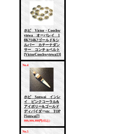
ホピ Victor・Coochw
ytewa オーバレイ 1
8K?14K?ゴールド&シ
ルバー カチーナダン
サー コンチョベルト
[VictorCoochwytewa13]
No.4
ホピ Sonwai インレ
イ ピンクコーラル&
アイボリー&ゴールド
ディバイダーetc TOP
[Sonwai7]
999,999,999円
(税込)
No.5