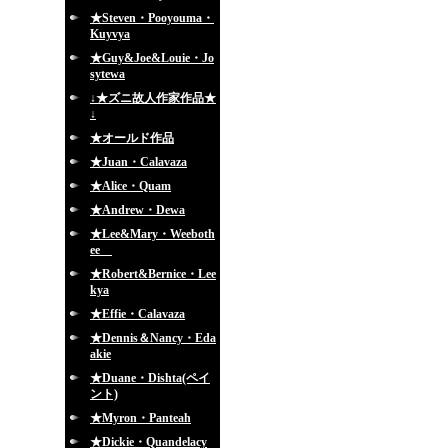
★Steven・Pooyouma・
Kuyvya
★Guy&Joe&Louie・Jo
sytewa
↓★ズニ故人作家作品★
↓
★オールド作品
★Juan・Calavaza
★Alice・Quam
★Andrew・Dewa
★Lee&Mary・Weeboth
ee
★Robert&Bernice・Lee
kya
★Effie・Calavaza
★Dennis＆Nancy・Eda
akie
★Duane・Dishta(ペイ
ント)
★Myron・Panteah
★Dickie・Quandelacy