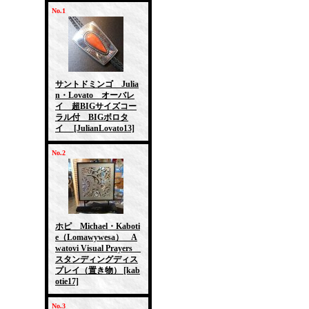
No.1
サントドミンゴ Julia
n・Lovato オーバレ
イ 超BIGサイズコー
ラル付 BIGボロタ
イ
[JulianLovato13]
No.2
ホピ Michael・Kaboti
e（Lomawywesa） A
watovi Visual Prayers
スタンディングディス
プレイ（置き物）
[kab
otie17]
No.3