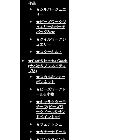
作品
★シルバージュエ
リー
★ビーズワークジ
ュエリー&ポーチ
バッグ&etc
★クイルワークジ
ュエリー
★スターキルト
★Craft&Interior Goods
(ナバホ&ノンネイティ
ブ込)
★スカル&ウォー
ボンネット
★ビーズワークド
ール&小物
★キャラクターモ
チーフ(ビーズワ
ークドール&サン
ドペイントetc)
★フェテッシュ
★カチーナドール
★サンドペイント