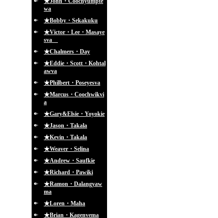
★John・Coochyumpte
wa
★Bobby・Sekakuku
★Victor・Lee・Masaye
sva
★Chalmers・Day
★Eddie・Scott・Kohtal
awva
★Philbert・Poseyesva
★Marcus・Coochwikvi
a
★Gary&Elsie・Yoyokie
★Jason・Takala
★Kevin・Takala
★Weaver・Selina
★Andrew・Saufkie
★Richard・Pawiki
★Ramon・Dalangyaw
ma
★Loren・Maha
★Brian・Kagenvema