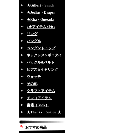
★Gilbert・Smith
★Joelias・Draper
★Rita・Quezada
↓★アイテム別★↓
リング
バングル
ペンダントトップ
ネックレス&ボロタイ
バックル&ベルト
ピアス&イヤリング
ウォッチ
その他
クラフトアイテム
チマヨアイテム
書籍（Book）
★Thanks・Soldout★
おすすめ商品