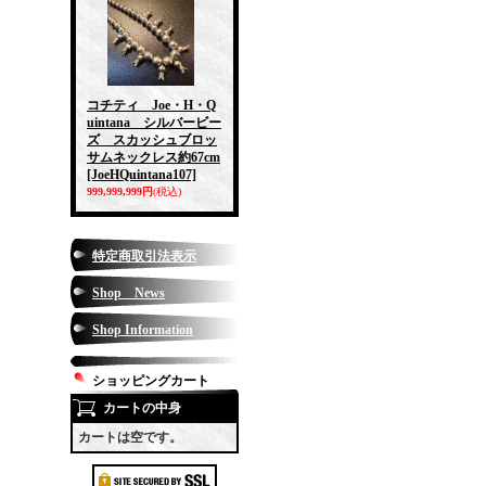
コチティ Joe・H・Q
uintana シルバービー
ズ スカッシュブロッ
サムネックレス約67cm
[JoeHQuintana107]
999,999,999円
(税込)
特定商取引法表示
Shop News
Shop Information
ショッピングカート
カートの中身
カートは空です。