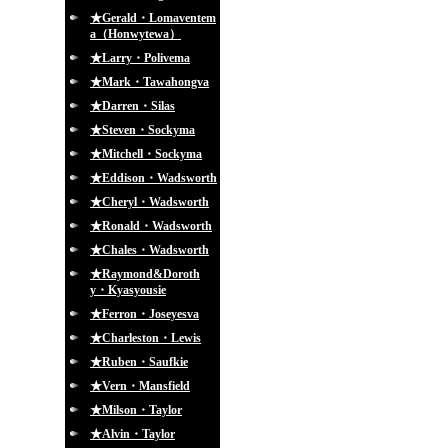
★Gerald・Lomaventem
a（Honwytewa）
★Larry・Polivema
★Mark・Tawahongva
★Darren・Silas
★Steven・Sockyma
★Mitchell・Sockyma
★Eddison・Wadsworth
★Cheryl・Wadsworth
★Ronald・Wadsworth
★Chales・Wadsworth
★Raymond&Doroth
y・Kyasyousie
★Ferron・Joseyesva
★Charleston・Lewis
★Ruben・Saufkie
★Vern・Mansfield
★Milson・Taylor
★Alvin・Taylor