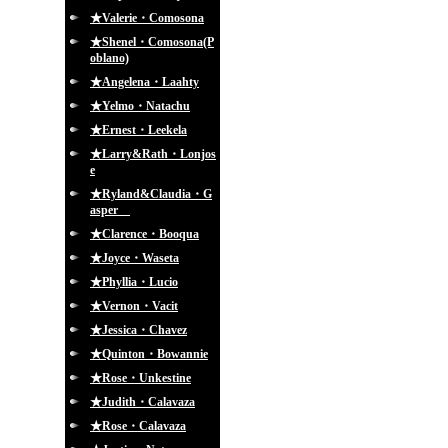
★Valerie・Comosona
★Shenel・Comosona(P
oblano)
★Angelena・Laahty
★Yelmo・Natachu
★Ernest・Leekela
★Larry&Rath・Lonjos
e
★Ryland&Claudia・G
asper
★Clarence・Booqua
★Joyce・Waseta
★Phyllia・Lucio
★Vernon・Vacit
★Jessica・Chavez
★Quinton・Bowannie
★Rose・Unkestine
★Judith・Calavaza
★Rose・Calavaza