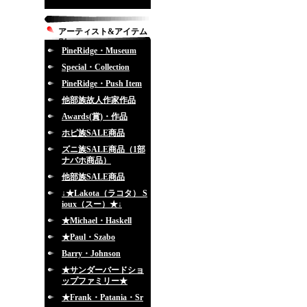
アーティスト&アイテム
別
PineRidge・Museum
Special・Collection
PineRidge・Push Item
他部族故人作家作品
Awards(賞)・作品
ホピ族SALE商品
ズニ族SALE商品（1部
ナバホ商品）
他部族SALE商品
↓★Lakota（ラコタ） S
ioux（スー）★↓
★Michael・Haskell
★Paul・Szabo
Barry・Johnson
★サンダーバードショ
ップファミリー★
★Frank・Patania・Sr