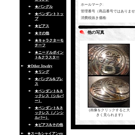
ホールマーク
:
★バングル
管理番号（商品番号ではありませ
★ペンダントトッ
消費税抜き価格
:
プ
★ピアス
他の写真
★その他
★キャラクターモ
チーフ
★ニードルポイン
ト&クラスター
★Other Jewelry
★リング
★バングル&ブレ
ス
★ペンダント&ネ
ックレス（シルバ
ー）
★ペンダント&ネ
(画像をクリックすると大
ックレス（ノンシ
きく見られます)
ルバー）
★ピアス&その他
★スー&シャイアンetc