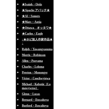
★Isaiah・Ortiz
★Apache アパッチ★
★Al・Somers
★Marc・Antia
★Ottawa オッタワ★
★Carlos・Eagle
↓★ホピ故人作家作品★
↓
Ralph・Tawangyaouma
Morris・Robinson
Allen・Pooyama
Charles・Loloma
Preston・Monongye
Victor・Coochwytewa
Michael・Kabotie（Lo
mawywesa）
Glenn・Lucas
Bernard・Dawahoya
Bueford・Dawahoya