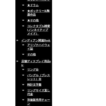
★ドラム
★ポッテリー&陶
器作品
★その他
コレクタブル雑貨
(ノンネイティブ
メイド）
インディアン関連Book
アリゾナハイウェ
イ誌
その他
店舗ディスプレイ用品e
tc
リング台
バングル（ブレス
レット）台
時計文字盤
リングサイズ直し
代金
別途販売用チェー
ン