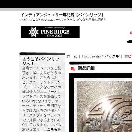
インディアンジュエリー専門店【パインリッジ】
ホピ・ズニなどのジュエリーリングやバングルなど圧巻の品揃え
ホーム
｜ Hopi Jewelry >
バックル
｜
ホピ
ようこそパインリッ
ジへ！
当店ホームページをご覧
商品詳細
頂き、誠にありがとう御
座います。こちらはホ
ピ、ズニ、サントドミン
ゴ、イスレタなどナバホ
族以外のジュエリーとク
ラフトグッズを販売して
いるHPになります。オ
ーセンティック専門店な
らではの圧巻の品揃えと
リーズナブルなプライス
でご提供できるように心
がけております。ナバホ
族ジュエリーは
こちら
を