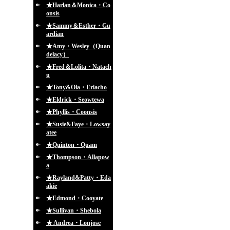
★Harlan＆Monica・Co
onsis
★Sammy＆Esther・Gu
ardian
★Amy・Wesley（Quan
delacy）
★Fred＆Lolita・Natach
u
★Tony&Ola・Eriacho
★Eldrick・Seowtewa
★Phyllis・Coonsis
★Susie&Faye・Lowsay
atee
★Quinton・Quam
★Thompson・Allapow
a
★Rayland&Patty・Eda
akie
★Edmond・Cooyate
★Sullivan・Shebola
★ Andrea・Lonjose