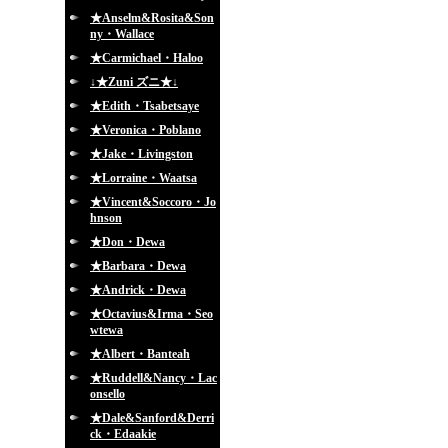
★Anselm&Rosita&Son
ny・Wallace
★Carmichael・Haloo
↓★Zuni ズニ★↓
★Edith・Tsabetsaye
★Veronica・Poblano
★Jake・Livingston
★Lorraine・Waatsa
★Vincent&Soccoro・Jo
hnson
★Don・Dewa
★Barbara・Dewa
★Andrick・Dewa
★Octavius&Irma・Seo
wtewa
★Albert・Banteah
★Ruddell&Nancy・Lac
onsello
★Dale&Sanford&Derri
ck・Edaakie