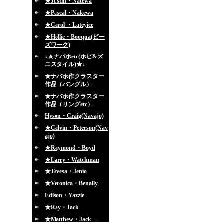
★Justin・Natewa
★Pascal・Nakewa
★Carol ・Lateyice
★Hollie・Booqua(ビー
ズワーク)
↓★ナバホetc(ホピ&ズ
ニスタイル)★↓
★ナバホ作クラスター
作品（バングル）
★ナバホ作クラスター
作品（リングetc）
Hyson・Craig(Navajo)
★Calvin・Peterson(Nav
ajo)
★Raymond・Boyd
★Larry・Watchman
★Tevesa・Jenio
★Veronica・Benally
Edison・Yazzie
★Ray・Jack
★Matthew・Jack