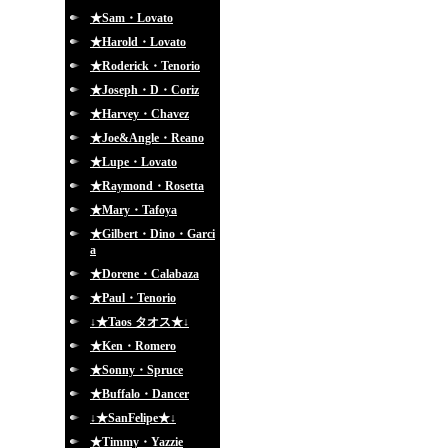
★Sam・Lovato
★Harold・Lovato
★Roderick・Tenorio
★Joseph・D・Coriz
★Harvey・Chavez
★Joe&Angle・Reano
★Lupe・Lovato
★Raymond・Rosetta
★Mary・Tafoya
★Gilbert・Dino・Garci
a
★Dorene・Calabaza
★Paul・Tenorio
↓★Taos タオス★↓
★Ken・Romero
★Sonny・Spruce
★Buffalo・Dancer
↓★SanFelipe★↓
★Timmy・Yazzie