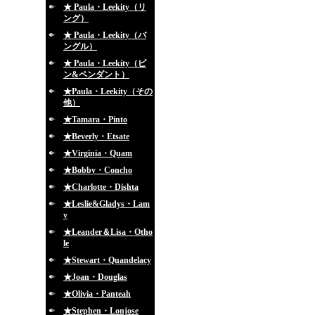
★ Paula・Leekity（リ
ング）
★ Paula・Leekity（バ
ングル）
★ Paula・Leekity（ピ
ン&ペンダント）
★Paula・Leekity（その
他）
★Tamara・Pinto
★Beverly・Etsate
★Virginia・Quam
★Bobby・Concho
★Charlotte・Dishta
★Leslie&Gladys・Lam
y
★Leander＆Lisa・Otho
le
★Stewart・Quandelacy
★Joan・Douglas
★Olivia・Panteah
★Stephen・Lonjose