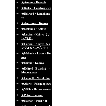
★Antone・Honanie
★Ricky・Coochwytewa
★Edward・Lomahong
va
★Anderson・Koinva
★Marthus・Koinva
★Lucion・Koinva（リ
ング他）
★Lucion・Koinva（バ
ングル&ペンダント）
★Melinda・Lucas・Koi
nva
★Duane・Koinva
★Delfred（Sparks）・
Masawytewa
★Emmett・Navakuku
★Alaric・Polequaptewa
★Willis・Humeyestewa
★Petra・Lamson
★Nathan・Fred・Jr