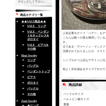
クリックして下さい。
商品カテゴリ一覧
★★SALE商品★★
SALE リング
SALE ペンダン
人気定番モチーフ「べアー」をデ
ト&ネックレス&
こちらは数々の賞を獲得している
ボロタイ
す。
SALE ピアス&
父である「ヴァーノン・マンスフ
その他
活躍されておりましたが、２０１
Hopi Jewelry
リング
シンプルかつ上品なデザインに仕
バングル
程よく存在感あるサイズですので
ペンダントトップ
ピアス
ボロタイ
商品詳細
バックル
バックルサイズ
:
その他
ベルトピン幅サイズ
:
Zuni Jewelry
重量
:
★リング