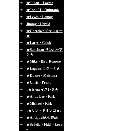
★Julian・Lovato
★Joe・H・Quintana
★Lewis・Lomay
Jimmy・Herald
★Cherokee チェロキー
★
★Larry・Golsh
★San Juan サンホゥア
ン★
★Mike・Bird-Romero
★Laguna ラグーナ★
★Duane・Maktima
★Chris・Pruitt
↓★Isleta イスレタ★
★Andy Lee・Kirk
★Michael・Kirk
↓★サントドミンゴ★↓
★Antique&Old作品
★Sedelio・Fidel・Lovat
o