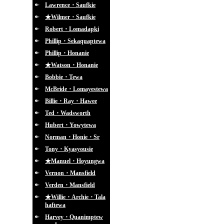
Lawrence・Saufkie
★Wilmer・Saufkie
Robert・Lomadapki
Phillip・Sekaquaptewa
Phillip・Honanie
★Watson・Honanie
Bobbie・Tewa
McBride・Lomayestewa
Billie・Ray・Hawee
Ted・Wadsworth
Hubert・Yowytewa
Norman・Honie・Sr
Tony・Kyasyousie
★Manuel・Hoyungwa
Vernon・Mansfield
Verden・Mansfield
★Willie・Archie・Tala
haftewa
Harvey・Quanimptew