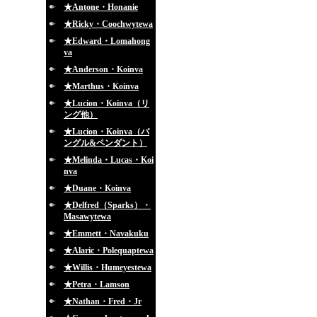
★Antone・Honanie
★Ricky・Coochwytewa
★Edward・Lomahong
va
★Anderson・Koinva
★Marthus・Koinva
★Lucion・Koinva（リ
ング他）
★Lucion・Koinva（バ
ングル&ペンダント）
★Melinda・Lucas・Koi
nva
★Duane・Koinva
★Delfred（Sparks）・
Masawytewa
★Emmett・Navakuku
★Alaric・Polequaptewa
★Willis・Humeyestewa
★Petra・Lamson
★Nathan・Fred・Jr