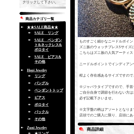
クリックして下さい。
商品カテゴリ一覧
★★SALE商品★★
SALE リング
SALE ペンダン
ものすごく細かなニードルポイン
ト&ネックレス&
ズニ族のウォッチブレスSサイズ
ボロタイ
こちらはズニ族の人気アーティスト「E
SALE ピアス&
その他
ニードルポイントでインディアン
Hopi Jewelry
程よく存在感あるサイズですので
リング
バングル
※ジャバラタイプですので、手首
ペンダントトップ
ご自分自身で調節を行わない方は
ピアス
必ず記載下さいませ。
ボロタイ
※文字盤の柄はアソートとなりま
バックル
店頭でのご購入に限り、店頭にあ
その他
Zuni Jewelry
商品詳細
★リング