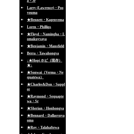
a・Jr
Larry (Lawrence)・Poo
youma
★Bennett・Kagenvema
Loren・Phillips
★Floyd・Namingha・L
omakuyvaya
★Benjamin・Mansfield
Berra・Tawahongva
↓★Hopi ホピ（現存）
★↓
★Sonwai（Verma・Ne
quatewa）
★Charles&Don・Suppl
ee
★Raymond・Sequapte
wa・Sr
★Sherian・Honhongva
★Bennard・Dallasvuya
oma
★Roy・Talahaftewa