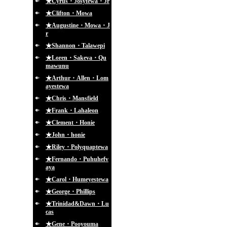
★Cyrus・Josytewa・Jr
★Clifton・Mowa
★Augustine・Mowa・J
r
★Shannon・Talawepi
★Loren・Sakeva・Qu
mawunu
★Arthur・Allen・Lom
ayestewa
★Chris・Mansfield
★Frank・Lahaleon
★Clement・Honie
★John・honie
★Riley・Polyquaptewa
★Fernando・Puhuhefv
aya
★Carol・Humeyestewa
★George・Phillips
★Trinidad&Dawn・Lu
cas
★Gene・Pooyouma