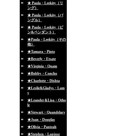
★ Paula・Leekity（リ
ング）
★ Paula・Leekity（バ
ングル）
★ Paula・Leekity（ピ
ン&ペンダント）
★Paula・Leekity（その
他）
★Tamara・Pinto
★Beverly・Etsate
★Virginia・Quam
★Bobby・Concho
★Charlotte・Dishta
★Leslie&Gladys・Lam
y
★Leander＆Lisa・Otho
le
★Stewart・Quandelacy
★Joan・Douglas
★Olivia・Panteah
★Stephen・Lonjose