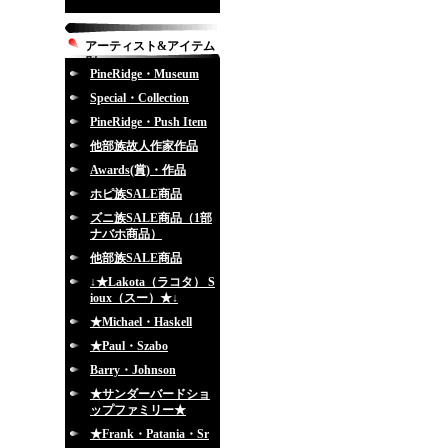
アーティスト&アイテム
別
PineRidge・Museum
Special・Collection
PineRidge・Push Item
他部族故人作家作品
Awards(賞)・作品
ホピ族SALE商品
ズニ族SALE商品（1部
ナバホ商品）
他部族SALE商品
↓★Lakota（ラコタ） S
ioux（スー）★↓
★Michael・Haskell
★Paul・Szabo
Barry・Johnson
★サンダーバードショ
ップファミリー★
★Frank・Patania・Sr