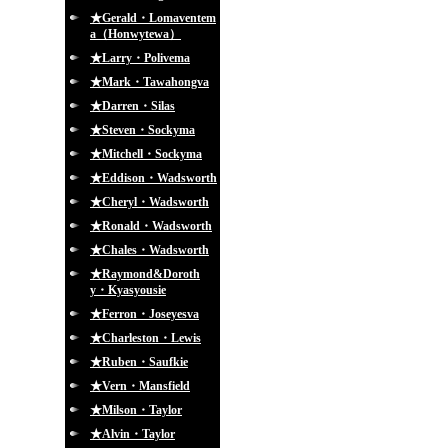
★Gerald・Lomaventem
a（Honwytewa）
★Larry・Polivema
★Mark・Tawahongva
★Darren・Silas
★Steven・Sockyma
★Mitchell・Sockyma
★Eddison・Wadsworth
★Cheryl・Wadsworth
★Ronald・Wadsworth
★Chales・Wadsworth
★Raymond&Doroth
y・Kyasyousie
★Ferron・Joseyesva
★Charleston・Lewis
★Ruben・Saufkie
★Vern・Mansfield
★Milson・Taylor
★Alvin・Taylor