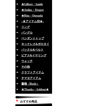
★Gilbert・Smith
★Joelias・Draper
★Rita・Quezada
↓★アイテム別★↓
リング
バングル
ペンダントトップ
ネックレス&ボロタイ
バックル&ベルト
ピアス&イヤリング
ウォッチ
その他
クラフトアイテム
チマヨアイテム
書籍（Book）
★Thanks・Soldout★
おすすめ商品