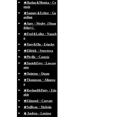
★Harlan＆Monica・Co
onsis
★Sammy＆Esther・Gu
ardian
★Amy・Wesley（Quan
delacy）
★Fred＆Lolita・Natach
u
★Tony&Ola・Eriacho
★Eldrick・Seowtewa
★Phyllis・Coonsis
★Susie&Faye・Lowsay
atee
★Quinton・Quam
★Thompson・Allapow
a
★Rayland&Patty・Eda
akie
★Edmond・Cooyate
★Sullivan・Shebola
★ Andrea・Lonjose