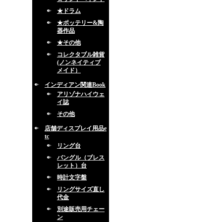
★ドラム
★ポッテリー&陶
器作品
★その他
コレクタブル雑貨
(ノンネイティブ
メイド）
インディアン関連Book
アリゾナハイウェ
イ誌
その他
店舗ディスプレイ用品e
tc
リング台
バングル（ブレス
レット）台
時計文字盤
リングサイズ直し
代金
別途販売用チェー
ン