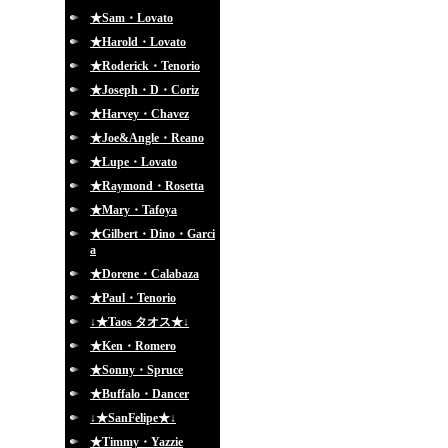
★Sam・Lovato
★Harold・Lovato
★Roderick・Tenorio
★Joseph・D・Coriz
★Harvey・Chavez
★Joe&Angle・Reano
★Lupe・Lovato
★Raymond・Rosetta
★Mary・Tafoya
★Gilbert・Dino・Garci
a
★Dorene・Calabaza
★Paul・Tenorio
↓★Taos タオス★↓
★Ken・Romero
★Sonny・Spruce
★Buffalo・Dancer
↓★SanFelipe★↓
★Timmy・Yazzie