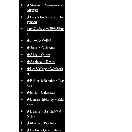
★Steven・Pooyouma・
Kuyvya
★Guy&Joe&Louie・Jo
sytewa
↓★ズニ故人作家作品★
↓
★オールド作品
★Juan・Calavaza
★Alice・Quam
★Andrew・Dewa
★Lee&Mary・Weeboth
ee
★Robert&Bernice・Lee
kya
★Effie・Calavaza
★Dennis＆Nancy・Eda
akie
★Duane・Dishta(ペイ
ント)
★Myron・Panteah
★Dickie・Quandelacy