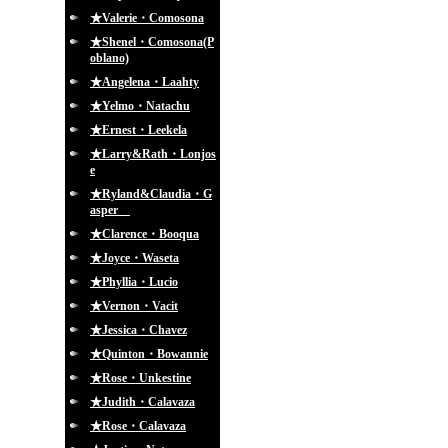
★Valerie・Comosona
★Shenel・Comosona(P
oblano)
★Angelena・Laahty
★Yelmo・Natachu
★Ernest・Leekela
★Larry&Rath・Lonjos
e
★Ryland&Claudia・G
asper
★Clarence・Booqua
★Joyce・Waseta
★Phyllia・Lucio
★Vernon・Vacit
★Jessica・Chavez
★Quinton・Bowannie
★Rose・Unkestine
★Judith・Calavaza
★Rose・Calavaza