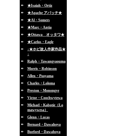
★Isaiah・Ortiz
★Apache アパッチ★
★Al・Somers
★Marc・Antia
★Ottawa オッタワ★
★Carlos・Eagle
↓★ホピ故人作家作品★
↓
Ralph・Tawangyaouma
Morris・Robinson
Allen・Pooyama
Charles・Loloma
Preston・Monongye
Victor・Coochwytewa
Michael・Kabotie（Lo
mawywesa）
Glenn・Lucas
Bernard・Dawahoya
Bueford・Dawahoya