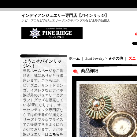
インディアンジュエリー専門店【パインリッジ】
ホピ・ズニなどのジュエリーリングやバングルなど圧巻の品揃え
ホーム
｜ Zuni Jewelry >
★その他
｜
ズニ
ようこそパインリッ
ジへ！
当店ホームページをご覧
商品詳細
頂き、誠にありがとう御
座います。こちらはホ
ピ、ズニ、サントドミン
ゴ、イスレタなどナバホ
族以外のジュエリーとク
ラフトグッズを販売して
いるHPになります。オ
ーセンティック専門店な
らではの圧巻の品揃えと
リーズナブルなプライス
でご提供できるように心
がけております。ナバホ
族ジュエリーは
こちら
を