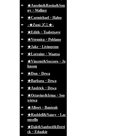
★Anselm&Rosita&Son
ny・Wallace
★Carmichael・Haloo
↓★Zuni ズニ★↓
★Edith・Tsabetsaye
★Veronica・Poblano
★Jake・Livingston
★Lorraine・Waatsa
★Vincent&Soccoro・Jo
hnson
★Don・Dewa
★Barbara・Dewa
★Andrick・Dewa
★Octavius&Irma・Seo
wtewa
★Albert・Banteah
★Ruddell&Nancy・Lac
onsello
★Dale&Sanford&Derri
ck・Edaakie