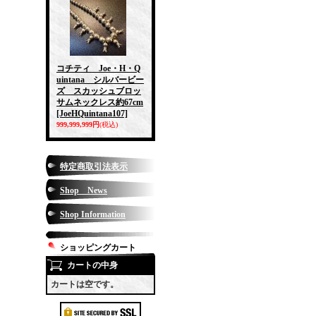
コチティ Joe・H・Q
uintana シルバービー
ズ スカッシュブロッ
サムネックレス約67cm
[JoeHQuintana107]
999,999,999円
(税込)
特定商取引法表示
Shop News
Shop Information
ショッピングカート
カートの中身
カートは空です。