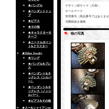
★バングル
デザイン部サイズ（片面）
:
ホールマーク
:
★ペンダントトッ
プ
管理番号（商品番号ではありませ
★ピアス
消費税抜き価格
:
★その他
★キャラクターモ
他の写真
チーフ
★ニードルポイン
ト&クラスター
★Other Jewelry
★リング
★バングル&ブレ
ス
★ペンダント&ネ
ックレス（シルバ
ー）
★ペンダント&ネ
ックレス（ノンシ
ルバー）
★ピアス&その他
★スー&シャイアンetc