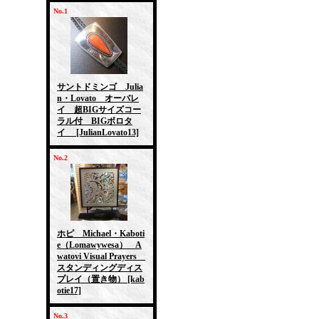
No.1
サントドミンゴ Julia
n・Lovato オーバレ
イ 超BIGサイズコー
ラル付 BIGボロタ
イ
[JulianLovato13]
No.2
ホピ Michael・Kaboti
e（Lomawywesa） A
watovi Visual Prayers
スタンディングディス
プレイ（置き物）
[kab
otie17]
No.3