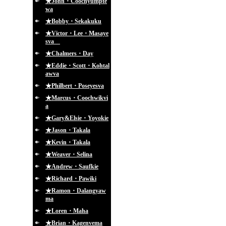
★John・Coochyumpte
wa
★Bobby・Sekakuku
★Victor・Lee・Masaye
sva
★Chalmers・Day
★Eddie・Scott・Kohtal
awva
★Philbert・Poseyesva
★Marcus・Coochwikvi
a
★Gary&Elsie・Yoyokie
★Jason・Takala
★Kevin・Takala
★Weaver・Selina
★Andrew・Saufkie
★Richard・Pawiki
★Ramon・Dalangyaw
ma
★Loren・Maha
★Brian・Kagenvema