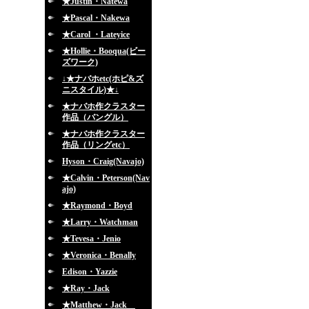
★Justin・Natewa
★Pascal・Nakewa
★Carol ・Lateyice
★Hollie・Booqua(ビー
ズワーク)
↓★ナバホetc(ホピ&ズ
ニスタイル)★↓
★ナバホ作クラスター
作品（バングル）
★ナバホ作クラスター
作品（リングetc）
Hyson・Craig(Navajo)
★Calvin・Peterson(Nav
ajo)
★Raymond・Boyd
★Larry・Watchman
★Tevesa・Jenio
★Veronica・Benally
Edison・Yazzie
★Ray・Jack
★Matthew・Jack