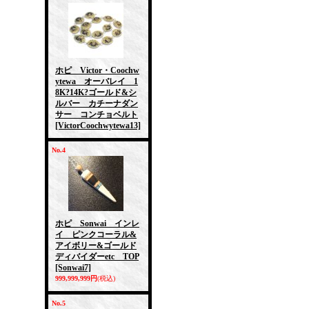
ホピ Victor・Coochw
ytewa オーバレイ 1
8K?14K?ゴールド&シ
ルバー カチーナダン
サー コンチョベルト
[VictorCoochwytewa13]
No.4
ホピ Sonwai インレ
イ ピンクコーラル&
アイボリー&ゴールド
ディバイダーetc TOP
[Sonwai7]
999,999,999円
(税込)
No.5