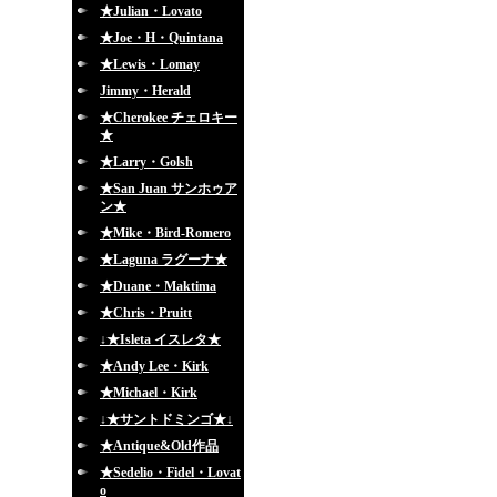
★Julian・Lovato
★Joe・H・Quintana
★Lewis・Lomay
Jimmy・Herald
★Cherokee チェロキー
★
★Larry・Golsh
★San Juan サンホゥア
ン★
★Mike・Bird-Romero
★Laguna ラグーナ★
★Duane・Maktima
★Chris・Pruitt
↓★Isleta イスレタ★
★Andy Lee・Kirk
★Michael・Kirk
↓★サントドミンゴ★↓
★Antique&Old作品
★Sedelio・Fidel・Lovat
o