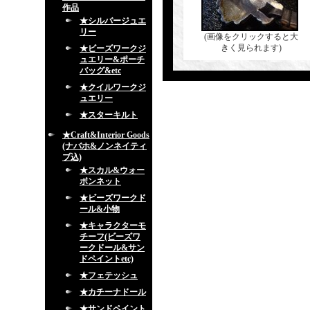
作品
★シルバージュエ
リー
(画像をクリックすると大
きく見られます)
★ビーズワークジ
ュエリー&ポーチ
バッグ&etc
★クイルワークジ
ュエリー
★スターキルト
★Craft&Interior Goods
(ナバホ&ノンネイティ
ブ込)
★スカル&ウォー
ボンネット
★ビーズワークド
ール&小物
★キャラクターモ
チーフ(ビーズワ
ークドール&サン
ドペイントetc)
★フェテッシュ
★カチーナドール
★サンドペイント