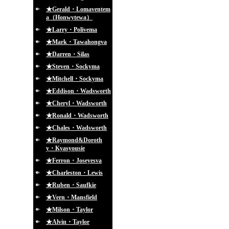
★Gerald・Lomaventem
a（Honwytewa）
★Larry・Polivema
★Mark・Tawahongva
★Darren・Silas
★Steven・Sockyma
★Mitchell・Sockyma
★Eddison・Wadsworth
★Cheryl・Wadsworth
★Ronald・Wadsworth
★Chales・Wadsworth
★Raymond&Doroth
y・Kyasyousie
★Ferron・Joseyesva
★Charleston・Lewis
★Ruben・Saufkie
★Vern・Mansfield
★Milson・Taylor
★Alvin・Taylor