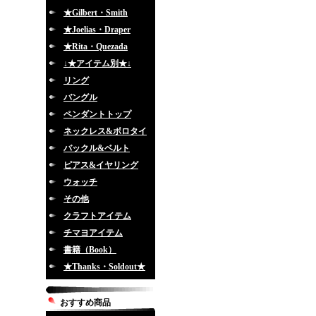
★Gilbert・Smith
★Joelias・Draper
★Rita・Quezada
↓★アイテム別★↓
リング
バングル
ペンダントトップ
ネックレス&ボロタイ
バックル&ベルト
ピアス&イヤリング
ウォッチ
その他
クラフトアイテム
チマヨアイテム
書籍（Book）
★Thanks・Soldout★
おすすめ商品