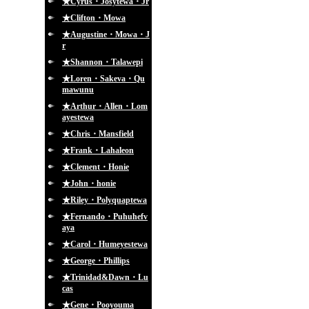
★Cyrus・Josytewa・Jr
★Clifton・Mowa
★Augustine・Mowa・J
r
★Shannon・Talawepi
★Loren・Sakeva・Qu
mawunu
★Arthur・Allen・Lom
ayestewa
★Chris・Mansfield
★Frank・Lahaleon
★Clement・Honie
★John・honie
★Riley・Polyquaptewa
★Fernando・Puhuhefv
aya
★Carol・Humeyestewa
★George・Phillips
★Trinidad&Dawn・Lu
cas
★Gene・Pooyouma