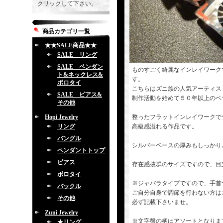
クリックして下さい。
商品カテゴリ一覧
★★SALE商品★★
SALE リング
SALE ペンダン
ものすごく綺麗なインレイワーク
ト&ネックレス&
す。
ボロタイ
こちらはズニ族の人気アーティス
SALE ピアス&
制作活動を始めて５０年以上のベ
その他
Hopi Jewelry
整ったフラットインレイワークで
リング
高級感溢れる作品です。
バングル
シルバーベースの厚みもしっかり
ペンダントトップ
ピアス
存在感抜群のサイズですので、目
ボロタイ
※ジャバラタイプですので、手首
バックル
ご自分自身で調節を行わない方は
その他
必ず記載下さいませ。
Zuni Jewelry
※文字盤の柄はアソートとなりま
★リング