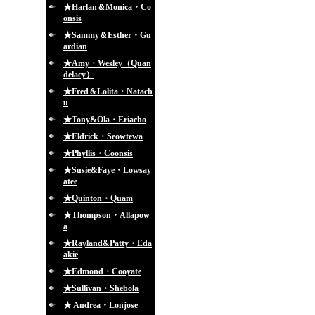
★Harlan＆Monica・Co
onsis
★Sammy＆Esther・Gu
ardian
★Amy・Wesley（Quan
delacy）
★Fred＆Lolita・Natach
u
★Tony&Ola・Eriacho
★Eldrick・Seowtewa
★Phyllis・Coonsis
★Susie&Faye・Lowsay
atee
★Quinton・Quam
★Thompson・Allapow
a
★Rayland&Patty・Eda
akie
★Edmond・Cooyate
★Sullivan・Shebola
★ Andrea・Lonjose