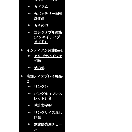
★ドラム
★ポッテリー&陶
器作品
★その他
コレクタブル雑貨
(ノンネイティブ
メイド）
インディアン関連Book
アリゾナハイウェ
イ誌
その他
店舗ディスプレイ用品e
tc
リング台
バングル（ブレス
レット）台
時計文字盤
リングサイズ直し
代金
別途販売用チェー
ン