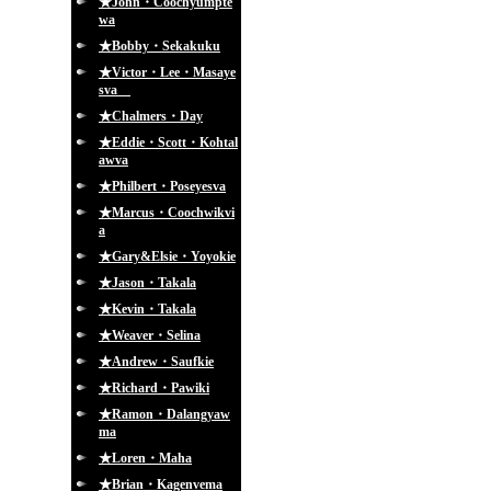
★John・Coochyumpte
wa
★Bobby・Sekakuku
★Victor・Lee・Masaye
sva
★Chalmers・Day
★Eddie・Scott・Kohtal
awva
★Philbert・Poseyesva
★Marcus・Coochwikvi
a
★Gary&Elsie・Yoyokie
★Jason・Takala
★Kevin・Takala
★Weaver・Selina
★Andrew・Saufkie
★Richard・Pawiki
★Ramon・Dalangyaw
ma
★Loren・Maha
★Brian・Kagenvema