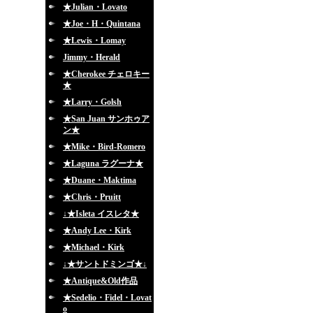
★Julian・Lovato
★Joe・H・Quintana
★Lewis・Lomay
Jimmy・Herald
★Cherokee チェロキー
★
★Larry・Golsh
★San Juan サンホゥア
ン★
★Mike・Bird-Romero
★Laguna ラグーナ★
★Duane・Maktima
★Chris・Pruitt
↓★Isleta イスレタ★
★Andy Lee・Kirk
★Michael・Kirk
↓★サントドミンゴ★↓
★Antique&Old作品
★Sedelio・Fidel・Lovat
o