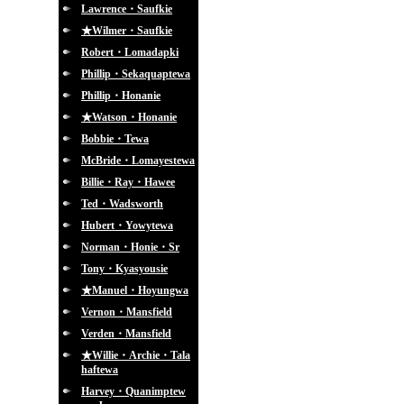
Lawrence・Saufkie
★Wilmer・Saufkie
Robert・Lomadapki
Phillip・Sekaquaptewa
Phillip・Honanie
★Watson・Honanie
Bobbie・Tewa
McBride・Lomayestewa
Billie・Ray・Hawee
Ted・Wadsworth
Hubert・Yowytewa
Norman・Honie・Sr
Tony・Kyasyousie
★Manuel・Hoyungwa
Vernon・Mansfield
Verden・Mansfield
★Willie・Archie・Tala
haftewa
Harvey・Quanimptew