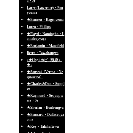
a・Jr
Larry (Lawrence)・Poo
youma
★Bennett・Kagenvema
Loren・Phillips
★Floyd・Namingha・L
omakuyvaya
★Benjamin・Mansfield
Berra・Tawahongva
↓★Hopi ホピ（現存）
★↓
★Sonwai（Verma・Ne
quatewa）
★Charles&Don・Suppl
ee
★Raymond・Sequapte
wa・Sr
★Sherian・Honhongva
★Bennard・Dallasvuya
oma
★Roy・Talahaftewa