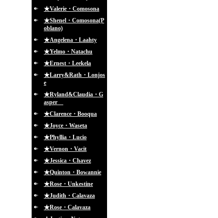
★Valerie・Comosona
★Shenel・Comosona(P
oblano)
★Angelena・Laahty
★Yelmo・Natachu
★Ernest・Leekela
★Larry&Rath・Lonjos
e
★Ryland&Claudia・G
asper
★Clarence・Booqua
★Joyce・Waseta
★Phyllia・Lucio
★Vernon・Vacit
★Jessica・Chavez
★Quinton・Bowannie
★Rose・Unkestine
★Judith・Calavaza
★Rose・Calavaza