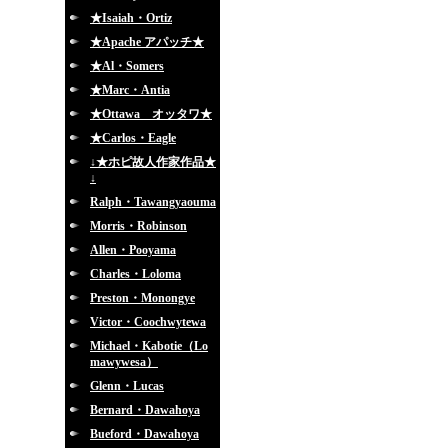
★Isaiah・Ortiz
★Apache アパッチ★
★Al・Somers
★Marc・Antia
★Ottawa オッタワ★
★Carlos・Eagle
↓★ホピ故人作家作品★
↓
Ralph・Tawangyaouma
Morris・Robinson
Allen・Pooyama
Charles・Loloma
Preston・Monongye
Victor・Coochwytewa
Michael・Kabotie（Lo
mawywesa）
Glenn・Lucas
Bernard・Dawahoya
Bueford・Dawahoya