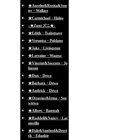
★Anselm&Rosita&Son
ny・Wallace
★Carmichael・Haloo
↓★Zuni ズニ★↓
★Edith・Tsabetsaye
★Veronica・Poblano
★Jake・Livingston
★Lorraine・Waatsa
★Vincent&Soccoro・Jo
hnson
★Don・Dewa
★Barbara・Dewa
★Andrick・Dewa
★Octavius&Irma・Seo
wtewa
★Albert・Banteah
★Ruddell&Nancy・Lac
onsello
★Dale&Sanford&Derri
ck・Edaakie