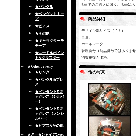
店頭でのご購入に限り、店頭にあ
★バングル
★ペンダントトッ
プ
商品詳細
★ピアス
デザイン部サイズ（片面）
:
★その他
重量
:
★キャラクターモ
ホールマーク
:
チーフ
管理番号（商品番号ではありませ
★ニードルポイン
消費税抜き価格
:
ト&クラスター
★Other Jewelry
他の写真
★リング
★バングル&ブレ
ス
★ペンダント&ネ
ックレス（シルバ
ー）
★ペンダント&ネ
ックレス（ノンシ
ルバー）
★ピアス&その他
★スー&シャイアンetc