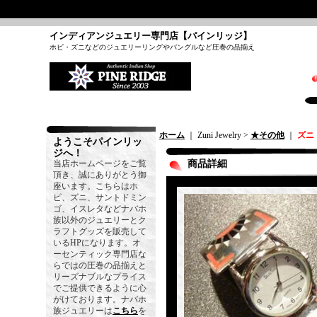
インディアンジュエリー専門店【パインリッジ】
ホピ・ズニなどのジュエリーリングやバングルなど圧巻の品揃え
ホーム
｜ Zuni Jewelry >
★その他
｜
ズニ
ようこそパインリッ
ジへ！
当店ホームページをご覧
商品詳細
頂き、誠にありがとう御
座います。こちらはホ
ピ、ズニ、サントドミン
ゴ、イスレタなどナバホ
族以外のジュエリーとク
ラフトグッズを販売して
いるHPになります。オ
ーセンティック専門店な
らではの圧巻の品揃えと
リーズナブルなプライス
でご提供できるように心
がけております。ナバホ
族ジュエリーは
こちら
を