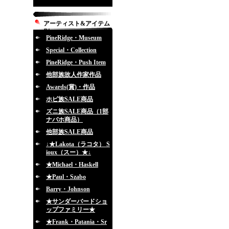
アーティスト&アイテム
別
PineRidge・Museum
Special・Collection
PineRidge・Push Item
他部族故人作家作品
Awards(賞)・作品
ホピ族SALE商品
ズニ族SALE商品（1部
ナバホ商品）
他部族SALE商品
↓★Lakota（ラコタ） S
ioux（スー）★↓
★Michael・Haskell
★Paul・Szabo
Barry・Johnson
★サンダーバードショ
ップファミリー★
★Frank・Patania・Sr