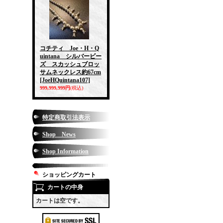
コチティ Joe・H・Q
uintana シルバービー
ズ スカッシュブロッ
サムネックレス約67cm
[JoeHQuintana107]
999,999,999円
(税込)
特定商取引法表示
Shop News
Shop Information
ショッピングカート
カートの中身
カートは空です。