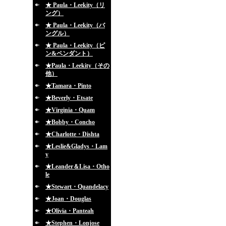
★ Paula・Leekity（リ
ング）
★ Paula・Leekity（バ
ングル）
★ Paula・Leekity（ピ
ン&ペンダント）
★Paula・Leekity（その
他）
★Tamara・Pinto
★Beverly・Etsate
★Virginia・Quam
★Bobby・Concho
★Charlotte・Dishta
★Leslie&Gladys・Lam
y
★Leander＆Lisa・Otho
le
★Stewart・Quandelacy
★Joan・Douglas
★Olivia・Panteah
★Stephen・Lonjose