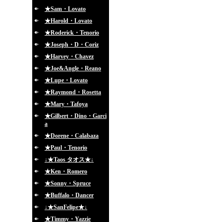
★Sam・Lovato
★Harold・Lovato
★Roderick・Tenorio
★Joseph・D・Coriz
★Harvey・Chavez
★Joe&Angle・Reano
★Lupe・Lovato
★Raymond・Rosetta
★Mary・Tafoya
★Gilbert・Dino・Garci
a
★Dorene・Calabaza
★Paul・Tenorio
↓★Taos タオス★↓
★Ken・Romero
★Sonny・Spruce
★Buffalo・Dancer
↓★SanFelipe★↓
★Timmy・Yazzie