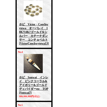
ホピ Victor・Coochw
ytewa オーバレイ 1
8K?14K?ゴールド&シ
ルバー カチーナダン
サー コンチョベルト
[VictorCoochwytewa13]
No.4
ホピ Sonwai インレ
イ ピンクコーラル&
アイボリー&ゴールド
ディバイダーetc TOP
[Sonwai7]
999,999,999円
(税込)
No.5