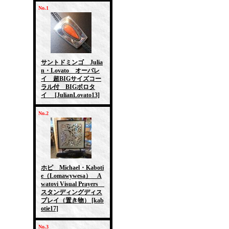
No.1
サントドミンゴ Julia
n・Lovato オーバレ
イ 超BIGサイズコー
ラル付 BIGボロタ
イ
[JulianLovato13]
No.2
ホピ Michael・Kaboti
e（Lomawywesa） A
watovi Visual Prayers
スタンディングディス
プレイ（置き物）
[kab
otie17]
No.3