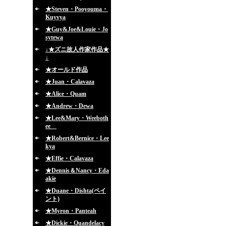
★Steven・Pooyouma・
Kuyvya
★Guy&Joe&Louie・Jo
sytewa
↓★ズニ故人作家作品★
↓
★オールド作品
★Juan・Calavaza
★Alice・Quam
★Andrew・Dewa
★Lee&Mary・Weeboth
ee
★Robert&Bernice・Lee
kya
★Effie・Calavaza
★Dennis＆Nancy・Eda
akie
★Duane・Dishta(ペイ
ント)
★Myron・Panteah
★Dickie・Quandelacy