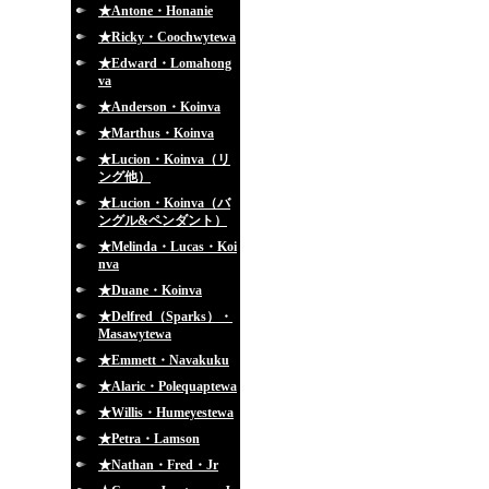
★Antone・Honanie
★Ricky・Coochwytewa
★Edward・Lomahong
va
★Anderson・Koinva
★Marthus・Koinva
★Lucion・Koinva（リ
ング他）
★Lucion・Koinva（バ
ングル&ペンダント）
★Melinda・Lucas・Koi
nva
★Duane・Koinva
★Delfred（Sparks）・
Masawytewa
★Emmett・Navakuku
★Alaric・Polequaptewa
★Willis・Humeyestewa
★Petra・Lamson
★Nathan・Fred・Jr