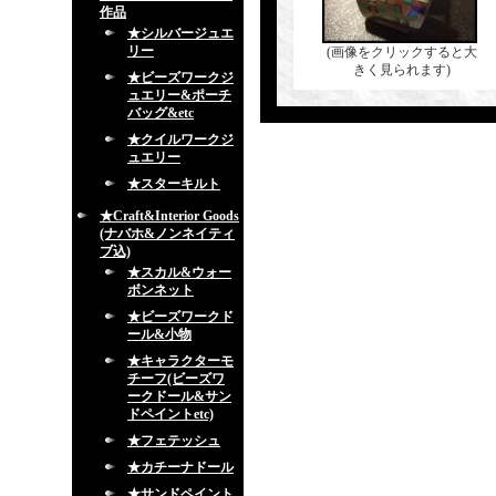
作品
★シルバージュエ
リー
(画像をクリックすると大
きく見られます)
★ビーズワークジ
ュエリー&ポーチ
バッグ&etc
★クイルワークジ
ュエリー
★スターキルト
★Craft&Interior Goods
(ナバホ&ノンネイティ
ブ込)
★スカル&ウォー
ボンネット
★ビーズワークド
ール&小物
★キャラクターモ
チーフ(ビーズワ
ークドール&サン
ドペイントetc)
★フェテッシュ
★カチーナドール
★サンドペイント