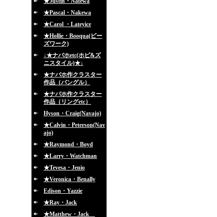
★Justin・Natewa
★Pascal・Nakewa
★Carol ・Lateyice
★Hollie・Booqua(ビー
ズワーク)
↓★ナバホetc(ホピ&ズ
ニスタイル)★↓
★ナバホ作クラスター
作品（バングル）
★ナバホ作クラスター
作品（リングetc）
Hyson・Craig(Navajo)
★Calvin・Peterson(Nav
ajo)
★Raymond・Boyd
★Larry・Watchman
★Tevesa・Jenio
★Veronica・Benally
Edison・Yazzie
★Ray・Jack
★Matthew・Jack