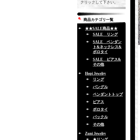
クリックして下さい。
商品カテゴリ一覧
★★SALE商品★★
SALE リング
SALE ペンダン
ト&ネックレス&
ボロタイ
SALE ピアス&
その他
Hopi Jewelry
リング
バングル
ペンダントトップ
ピアス
ボロタイ
バックル
その他
Zuni Jewelry
★リング