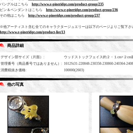
バングルはこちら
http://www.e-pineridge.com/product-group/235
ピン＆ペンダントはこちら
http://www.e-pineridge.com/product-group/236
その他はこちら
http://www.e-pineridge.com/product-group/237
※他アーティスト含む全てのキャラクタージュエリーは以下のページよりご覧下さ
http://www.e-pineridge.com/product-list/13
商品詳細
デザイン部サイズ（片面）
:
ウッドストックフェイス約２・１cm×２cm
管理番号（商品番号ではありません）
:
1612Si31-220848-230358-230860-240364-240
消費税抜き価格
:
100000(2603)
他の写真