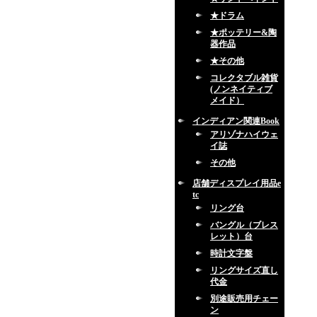
★ドラム
★ポッテリー&陶
器作品
★その他
コレクタブル雑貨
(ノンネイティブ
メイド）
インディアン関連Book
アリゾナハイウェ
イ誌
その他
店舗ディスプレイ用品e
tc
リング台
バングル（ブレス
レット）台
時計文字盤
リングサイズ直し
代金
別途販売用チェー
ン