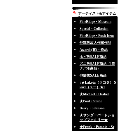
アーティスト&アイテム
別
PineRidge・Museum
Special・Collection
PineRidge・Push Item
他部族故人作家作品
Awards(賞)・作品
ホピ族SALE商品
ズニ族SALE商品（1部
ナバホ商品）
他部族SALE商品
↓★Lakota（ラコタ） S
ioux（スー）★↓
★Michael・Haskell
★Paul・Szabo
Barry・Johnson
★サンダーバードショ
ップファミリー★
★Frank・Patania・Sr