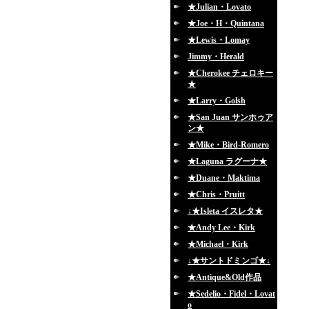
★Julian・Lovato
★Joe・H・Quintana
★Lewis・Lomay
Jimmy・Herald
★Cherokee チェロキー
★
★Larry・Golsh
★San Juan サンホゥア
ン★
★Mike・Bird-Romero
★Laguna ラグーナ★
★Duane・Maktima
★Chris・Pruitt
↓★Isleta イスレタ★
★Andy Lee・Kirk
★Michael・Kirk
↓★サントドミンゴ★↓
★Antique&Old作品
★Sedelio・Fidel・Lovat
o