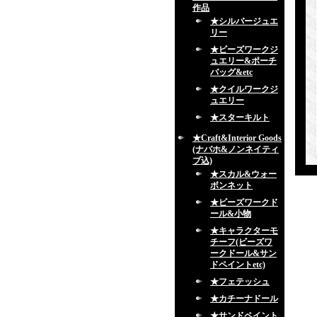
作品
★シルバージュエ
リー
★ビーズワークジ
ュエリー&ポーチ
バッグ&etc
★クイルワークジ
ュエリー
★スターキルト
★Craft&Interior Goods
(ナバホ&ノンネイティ
ブ込)
★スカル&ウォー
ボンネット
★ビーズワークド
ール&小物
★キャラクターモ
チーフ(ビーズワ
ークドール&サン
ドペイントetc)
★フェテッシュ
★カチーナドール
★サンドペイント