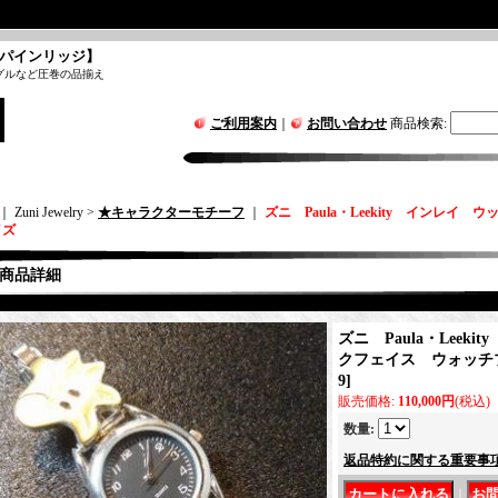
パインリッジ】
グルなど圧巻の品揃え
ご利用案内
｜
お問い合わせ
商品検索
:
｜ Zuni Jewelry >
★キャラクターモチーフ
｜
ズニ Paula・Leekity インレ
イズ
商品詳細
ズニ Paula・Leek
クフェイス ウォッチ
9
]
販売価格
:
110,000円
(税込)
数量
:
返品特約に関する重要事
｜