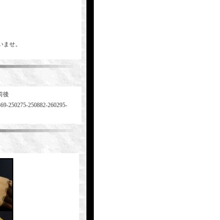
いませ。
前後
869-250275-250882-260295-