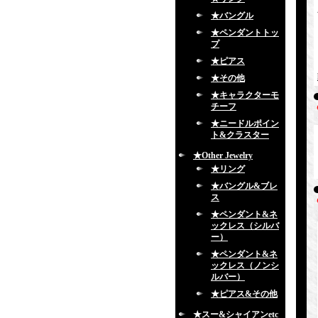
★バングル
★ペンダントトッ
プ
★ピアス
★その他
★キャラクターモ
チーフ
★ニードルポイン
ト&クラスター
★Other Jewelry
★リング
★バングル&ブレ
ス
★ペンダント&ネ
ックレス（シルバ
ー）
★ペンダント&ネ
ックレス（ノンシ
ルバー）
★ピアス&その他
★スー&シャイアンetc