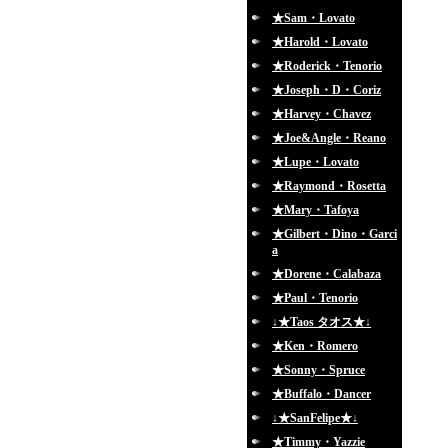
★Sam・Lovato
★Harold・Lovato
★Roderick・Tenorio
★Joseph・D・Coriz
★Harvey・Chavez
★Joe&Angle・Reano
★Lupe・Lovato
★Raymond・Rosetta
★Mary・Tafoya
★Gilbert・Dino・Garci
a
★Dorene・Calabaza
★Paul・Tenorio
↓★Taos タオス★↓
★Ken・Romero
★Sonny・Spruce
★Buffalo・Dancer
↓★SanFelipe★↓
★Timmy・Yazzie