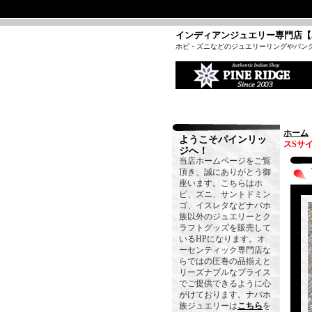
インディアンジュエリー専門店【
ホピ・ズニなどのジュエリーリングやバン
ホーム
ようこそパインリッ
スSサ
ジへ！
当店ホームページをご覧
頂き、誠にありがとう御
座います。こちらはホ
ピ、ズニ、サントドミン
ゴ、イスレタなどナバホ
族以外のジュエリーとク
ラフトグッズを販売して
いるHPになります。オ
ーセンティック専門店な
らではの圧巻の品揃えと
リーズナブルなプライス
でご提供できるように心
がけております。ナバホ
族ジュエリーは
こちら
を