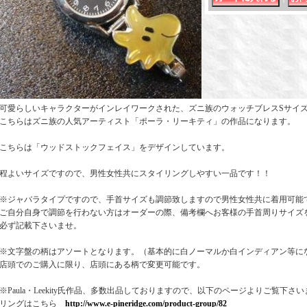
可愛らしいキャラクターがインレイワークされた、ズニ族のウォッチブレスSサイ
こちらはズニ族の人気アーティスト「ポーラ・リーキティ」の作品になります。
こちらは「ウッドストックフェイス」をデザインしています。
程よいサイズですので、男性女性共にスタイリングしやすい一品です！！
※ジャバラタイプですので、手首サイズも調節致しますので男性女性共に着用可能
ご自分自身で調節を行わない方はオーダーの際、備考欄へお客様の手首周りサイズ
必ず記載下さいませ。
※文字盤の柄はアソートとなります。（基本的に白ノーマルか白インディアン等に
店頭でのご購入に限り、店頭にある柄で変更可能です。
※Paula・Leekity氏作品、多数出品しておりますので、以下のページよりご覧下さ
リングはこちら
http://www.e-pineridge.com/product-group/82