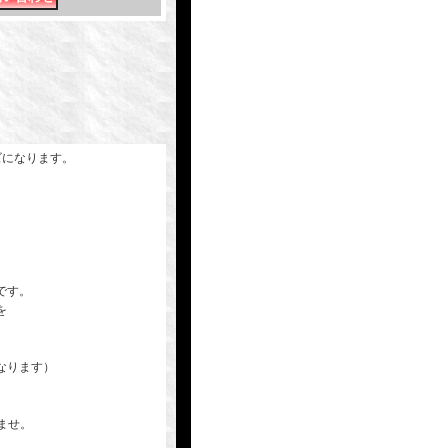
ズになります。
です。
を
なります）
いませ。