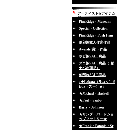
アーティスト&アイテム
別
PineRidge・Museum
Special・Collection
PineRidge・Push Item
他部族故人作家作品
Awards(賞)・作品
ホピ族SALE商品
ズニ族SALE商品（1部
ナバホ商品）
他部族SALE商品
↓★Lakota（ラコタ） S
ioux（スー）★↓
★Michael・Haskell
★Paul・Szabo
Barry・Johnson
★サンダーバードショ
ップファミリー★
★Frank・Patania・Sr