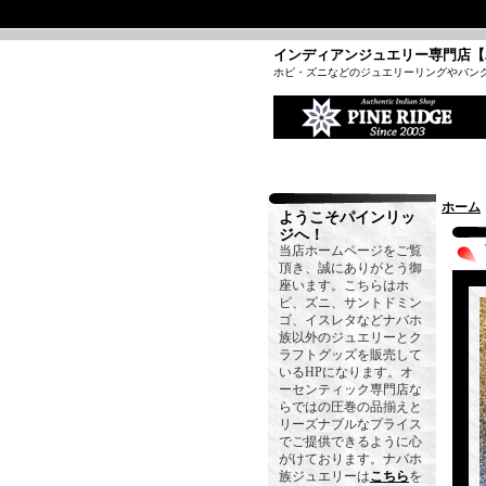
インディアンジュエリー専門店【
ホピ・ズニなどのジュエリーリングやバン
ホーム
ようこそパインリッ
ジへ！
当店ホームページをご覧
頂き、誠にありがとう御
座います。こちらはホ
ピ、ズニ、サントドミン
ゴ、イスレタなどナバホ
族以外のジュエリーとク
ラフトグッズを販売して
いるHPになります。オ
ーセンティック専門店な
らではの圧巻の品揃えと
リーズナブルなプライス
でご提供できるように心
がけております。ナバホ
族ジュエリーは
こちら
を