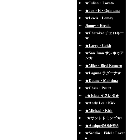
★Julian・Lovato
★Joe・H・Quintana
★Lewis・Lomay
Jimmy・Herald
★Cherokee チェロキー
★
★Larry・Golsh
★San Juan サンホゥア
ン★
★Mike・Bird-Romero
★Laguna ラグーナ★
★Duane・Maktima
★Chris・Pruitt
↓★Isleta イスレタ★
★Andy Lee・Kirk
★Michael・Kirk
↓★サントドミンゴ★↓
★Antique&Old作品
★Sedelio・Fidel・Lovat
o