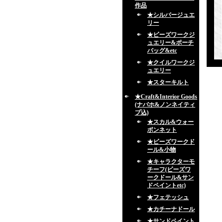
作品
★シルバージュエ
リー
★ビーズワークジ
ュエリー&ポーチ
バッグ&etc
★クイルワークジ
ュエリー
★スターキルト
★Craft&Interior Goods
(ナバホ&ノンネイティ
ブ込)
★スカル&ウォー
ボンネット
★ビーズワークド
ール&小物
★キャラクターモ
チーフ(ビーズワ
ークドール&サン
ドペイントetc)
★フェテッシュ
★カチーナドール
★サンドペイント