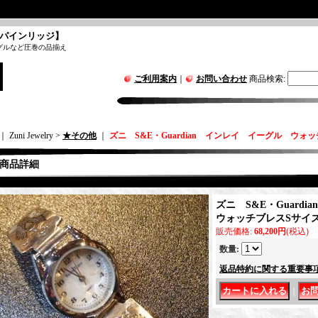
パインリッジ】
グルなど圧巻の品揃え
ご利用案内
｜
お問い合わせ
商品検索
:
｜ Zuni Jewelry >
★その他
｜
ズニ S&E・Guardian インレイ イーグル ウォ
商品詳細
ズニ S&E・Guard
ウォッチブレスSサイ
販売価格
:
68,200円
(税込)
数量
:
返品特約に関する重要事
｜