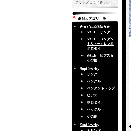
クリックして下さい。
商品カテゴリ一覧
★★SALE商品★★
SALE リング
SALE ペンダン
ト&ネックレス&
ボロタイ
SALE ピアス&
その他
Hopi Jewelry
リング
バングル
ペンダントトップ
ピアス
ボロタイ
バックル
その他
Zuni Jewelry
★リング