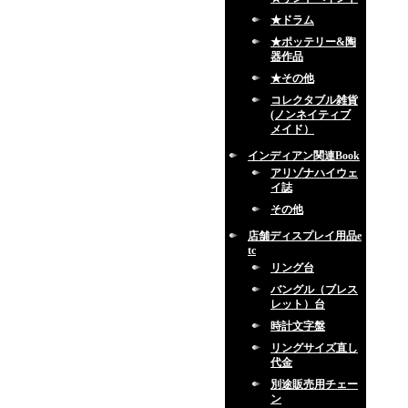
★ドラム
★ポッテリー&陶
器作品
★その他
コレクタブル雑貨
(ノンネイティブ
メイド）
インディアン関連Book
アリゾナハイウェ
イ誌
その他
店舗ディスプレイ用品e
tc
リング台
バングル（ブレス
レット）台
時計文字盤
リングサイズ直し
代金
別途販売用チェー
ン