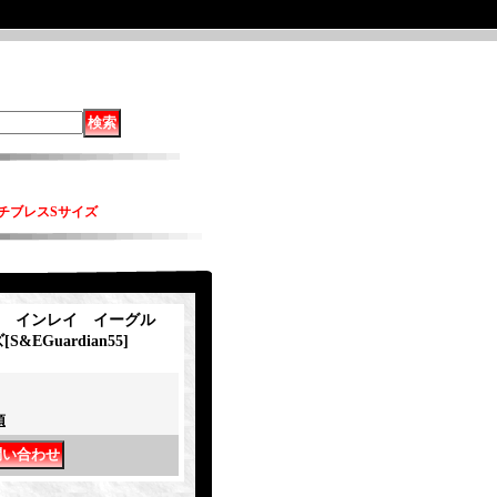
ッチブレスSサイズ
ian インレイ イーグル
ズ
[
S&EGuardian55
]
項