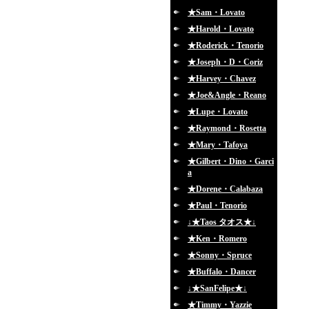
★Sam・Lovato
★Harold・Lovato
★Roderick・Tenorio
★Joseph・D・Coriz
★Harvey・Chavez
★Joe&Angle・Reano
★Lupe・Lovato
★Raymond・Rosetta
★Mary・Tafoya
★Gilbert・Dino・Garci
a
★Dorene・Calabaza
★Paul・Tenorio
↓★Taos タオス★↓
★Ken・Romero
★Sonny・Spruce
★Buffalo・Dancer
↓★SanFelipe★↓
★Timmy・Yazzie