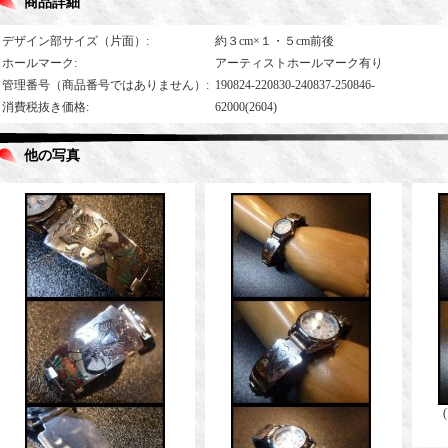
商品詳細
デザイン部サイズ（片面）
:
約３cm×１・５cm前後
ホールマーク
:
アーティストホールマーク有り
管理番号（商品番号ではありません）
:
190824-220830-240837-250846-
消費税抜き価格
:
62000(2604)
他の写真