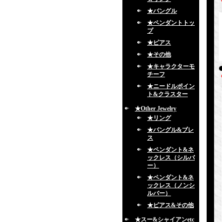
★バングル
★ペンダントトッ
プ
★ピアス
★その他
★キャラクターモ
チーフ
★ニードルポイン
ト&クラスター
★Other Jewelry
★リング
★バングル&ブレ
ス
★ペンダント&ネ
ックレス（シルバ
ー）
★ペンダント&ネ
ックレス（ノンシ
ルバー）
★ピアス&その他
★スー&シャイアンetc