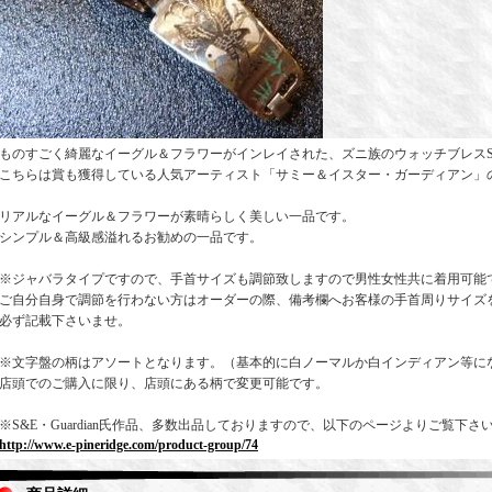
ものすごく綺麗なイーグル＆フラワーがインレイされた、ズニ族のウォッチブレス
こちらは賞も獲得している人気アーティスト「サミー＆イスター・ガーディアン」
リアルなイーグル＆フラワーが素晴らしく美しい一品です。
シンプル＆高級感溢れるお勧めの一品です。
※ジャバラタイプですので、手首サイズも調節致しますので男性女性共に着用可能
ご自分自身で調節を行わない方はオーダーの際、備考欄へお客様の手首周りサイズ
必ず記載下さいませ。
※文字盤の柄はアソートとなります。（基本的に白ノーマルか白インディアン等に
店頭でのご購入に限り、店頭にある柄で変更可能です。
※S&E・Guardian氏作品、多数出品しておりますので、以下のページよりご覧下さ
http://www.e-pineridge.com/product-group/74