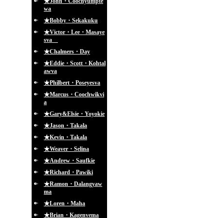
★John・Coochyumpte
wa
★Bobby・Sekakuku
★Victor・Lee・Masaye
sva
★Chalmers・Day
★Eddie・Scott・Kohtal
awva
★Philbert・Poseyesva
★Marcus・Coochwikvi
a
★Gary&Elsie・Yoyokie
★Jason・Takala
★Kevin・Takala
★Weaver・Selina
★Andrew・Saufkie
★Richard・Pawiki
★Ramon・Dalangyaw
ma
★Loren・Maha
★Brian・Kagenvema