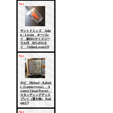
No.1
サントドミンゴ Julia
n・Lovato オーバレ
イ 超BIGサイズコー
ラル付 BIGボロタ
イ
[JulianLovato13]
No.2
ホピ Michael・Kaboti
e（Lomawywesa） A
watovi Visual Prayers
スタンディングディス
プレイ（置き物）
[kab
otie17]
No.3