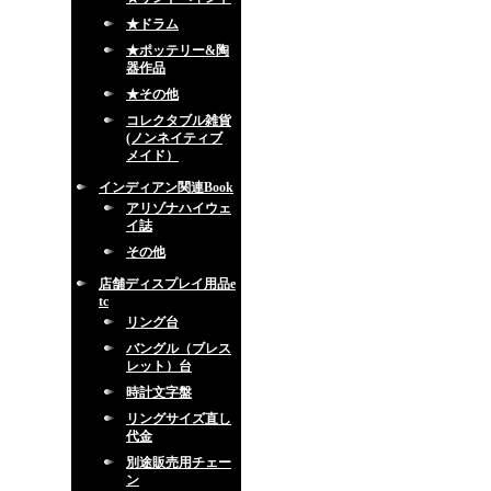
★ドラム
★ポッテリー&陶
器作品
★その他
コレクタブル雑貨
(ノンネイティブ
メイド）
インディアン関連Book
アリゾナハイウェ
イ誌
その他
店舗ディスプレイ用品e
tc
リング台
バングル（ブレス
レット）台
時計文字盤
リングサイズ直し
代金
別途販売用チェー
ン