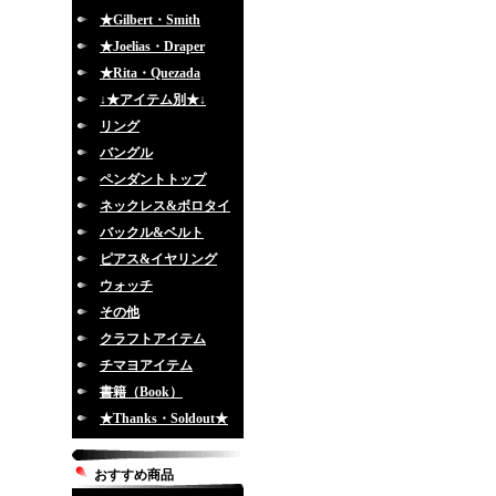
★Gilbert・Smith
★Joelias・Draper
★Rita・Quezada
↓★アイテム別★↓
リング
バングル
ペンダントトップ
ネックレス&ボロタイ
バックル&ベルト
ピアス&イヤリング
ウォッチ
その他
クラフトアイテム
チマヨアイテム
書籍（Book）
★Thanks・Soldout★
おすすめ商品