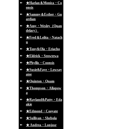
★Harlan＆Monica・Co
onsis
★Sammy＆Esther・Gu
ardian
★Amy・Wesley（Quan
delacy）
★Fred＆Lolita・Natach
u
★Tony&Ola・Eriacho
★Eldrick・Seowtewa
★Phyllis・Coonsis
★Susie&Faye・Lowsay
atee
★Quinton・Quam
★Thompson・Allapow
a
★Rayland&Patty・Eda
akie
★Edmond・Cooyate
★Sullivan・Shebola
★ Andrea・Lonjose