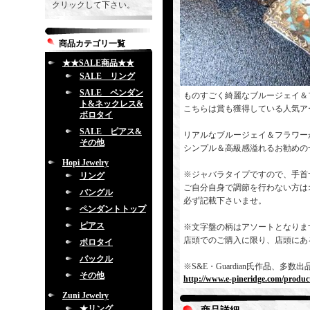
クリックして下さい。
商品カテゴリ一覧
★★SALE商品★★
SALE リング
SALE ペンダン
ものすごく綺麗なブルージェイ＆
ト&ネックレス&
こちらは賞も獲得している人気ア
ボロタイ
SALE ピアス&
リアルなブルージェイ＆フラワー
その他
シンプル＆高級感溢れるお勧めの
Hopi Jewelry
※ジャバラタイプですので、手首
リング
ご自分自身で調節を行わない方は
バングル
必ず記載下さいませ。
ペンダントトップ
ピアス
※文字盤の柄はアソートとなりま
店頭でのご購入に限り、店頭にあ
ボロタイ
バックル
※S&E・Guardian氏作品、
その他
http://www.e-pineridge.com/produc
Zuni Jewelry
★リング