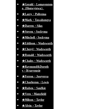
★Gerald・Lomaventem
a（Honwytewa）
★Larry・Polivema
★Mark・Tawahongva
★Darren・Silas
★Steven・Sockyma
★Mitchell・Sockyma
★Eddison・Wadsworth
★Cheryl・Wadsworth
★Ronald・Wadsworth
★Chales・Wadsworth
★Raymond&Doroth
y・Kyasyousie
★Ferron・Joseyesva
★Charleston・Lewis
★Ruben・Saufkie
★Vern・Mansfield
★Milson・Taylor
★Alvin・Taylor