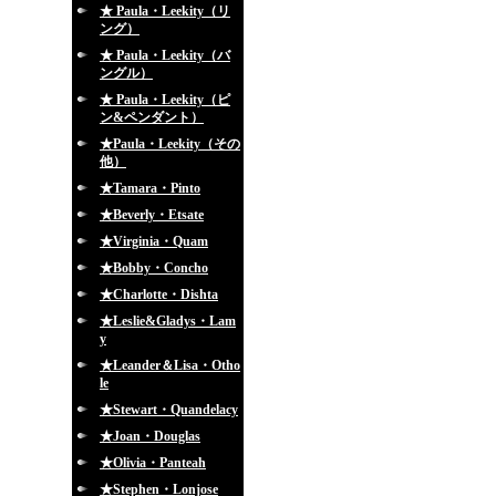
★ Paula・Leekity（リ
ング）
★ Paula・Leekity（バ
ングル）
★ Paula・Leekity（ピ
ン&ペンダント）
★Paula・Leekity（その
他）
★Tamara・Pinto
★Beverly・Etsate
★Virginia・Quam
★Bobby・Concho
★Charlotte・Dishta
★Leslie&Gladys・Lam
y
★Leander＆Lisa・Otho
le
★Stewart・Quandelacy
★Joan・Douglas
★Olivia・Panteah
★Stephen・Lonjose