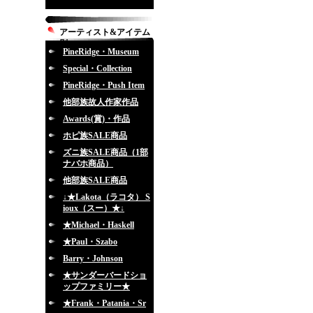
アーティスト&アイテム
別
PineRidge・Museum
Special・Collection
PineRidge・Push Item
他部族故人作家作品
Awards(賞)・作品
ホピ族SALE商品
ズニ族SALE商品（1部
ナバホ商品）
他部族SALE商品
↓★Lakota（ラコタ） S
ioux（スー）★↓
★Michael・Haskell
★Paul・Szabo
Barry・Johnson
★サンダーバードショ
ップファミリー★
★Frank・Patania・Sr