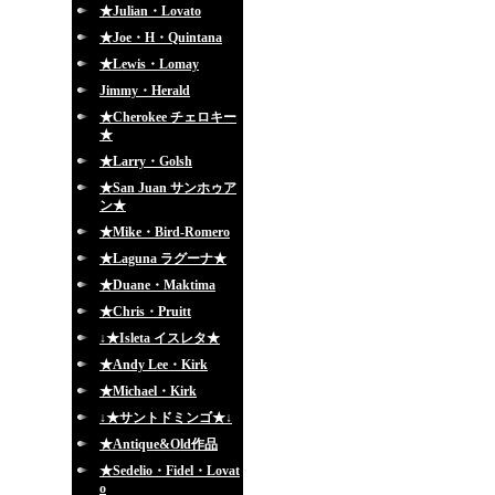
★Julian・Lovato
★Joe・H・Quintana
★Lewis・Lomay
Jimmy・Herald
★Cherokee チェロキー
★
★Larry・Golsh
★San Juan サンホゥア
ン★
★Mike・Bird-Romero
★Laguna ラグーナ★
★Duane・Maktima
★Chris・Pruitt
↓★Isleta イスレタ★
★Andy Lee・Kirk
★Michael・Kirk
↓★サントドミンゴ★↓
★Antique&Old作品
★Sedelio・Fidel・Lovat
o