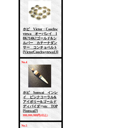
ホピ Victor・Coochw
ytewa オーバレイ 1
8K?14K?ゴールド&シ
ルバー カチーナダン
サー コンチョベルト
[VictorCoochwytewa13]
No.4
ホピ Sonwai インレ
イ ピンクコーラル&
アイボリー&ゴールド
ディバイダーetc TOP
[Sonwai7]
999,999,999円
(税込)
No.5