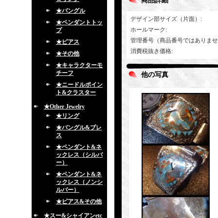
商品詳細
★バングル
デザイン部サイズ（片面）
:
★ペンダントトッ
ホールマーク
:
プ
管理番号（商品番号ではありませ
★ピアス
消費税抜き価格
:
★その他
★キャラクターモ
チーフ
他の写真
★ニードルポイン
ト&クラスター
★Other Jewelry
★リング
★バングル&ブレ
ス
★ペンダント&ネ
ックレス（シルバ
ー）
★ペンダント&ネ
ックレス（ノンシ
ルバー）
★ピアス&その他
★スー&シャイアンetc