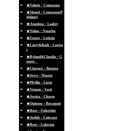
★Valerie・Comosona
★Shenel・Comosona(P
oblano)
★Angelena・Laahty
★Yelmo・Natachu
★Ernest・Leekela
★Larry&Rath・Lonjos
e
★Ryland&Claudia・G
asper
★Clarence・Booqua
★Joyce・Waseta
★Phyllia・Lucio
★Vernon・Vacit
★Jessica・Chavez
★Quinton・Bowannie
★Rose・Unkestine
★Judith・Calavaza
★Rose・Calavaza