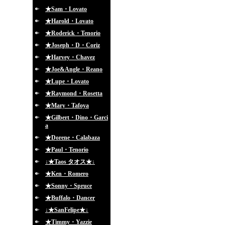
★Sam・Lovato
★Harold・Lovato
★Roderick・Tenorio
★Joseph・D・Coriz
★Harvey・Chavez
★Joe&Angle・Reano
★Lupe・Lovato
★Raymond・Rosetta
★Mary・Tafoya
★Gilbert・Dino・Garci
a
★Dorene・Calabaza
★Paul・Tenorio
↓★Taos タオス★↓
★Ken・Romero
★Sonny・Spruce
★Buffalo・Dancer
↓★SanFelipe★↓
★Timmy・Yazzie