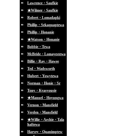
Lawrence・Saufkie
★Wilmer・Saufkie
Robert・Lomadapki
Phillip・Sekaquaptewa
Phillip・Honanie
★Watson・Honanie
Bobbie・Tewa
McBride・Lomayestewa
Billie・Ray・Hawee
Ted・Wadsworth
Hubert・Yowytewa
Norman・Honie・Sr
Tony・Kyasyousie
★Manuel・Hoyungwa
Vernon・Mansfield
Verden・Mansfield
★Willie・Archie・Tala
haftewa
Harvey・Quanimptew