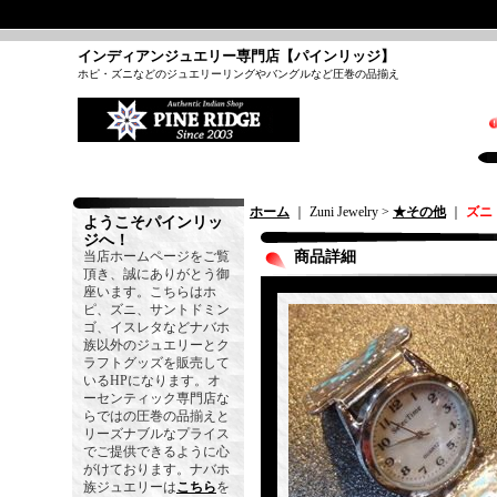
インディアンジュエリー専門店【パインリッジ】
ホピ・ズニなどのジュエリーリングやバングルなど圧巻の品揃え
ホーム
｜ Zuni Jewelry >
★その他
｜
ズニ
ようこそパインリッ
ジへ！
当店ホームページをご覧
商品詳細
頂き、誠にありがとう御
座います。こちらはホ
ピ、ズニ、サントドミン
ゴ、イスレタなどナバホ
族以外のジュエリーとク
ラフトグッズを販売して
いるHPになります。オ
ーセンティック専門店な
らではの圧巻の品揃えと
リーズナブルなプライス
でご提供できるように心
がけております。ナバホ
族ジュエリーは
こちら
を