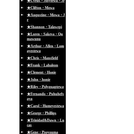
★Cyrus・Josytewa・Jr
★Clifton・Mowa
★Augustine・Mowa・J
r
★Shannon・Talawepi
★Loren・Sakeva・Qu
mawunu
★Arthur・Allen・Lom
ayestewa
★Chris・Mansfield
★Frank・Lahaleon
★Clement・Honie
★John・honie
★Riley・Polyquaptewa
★Fernando・Puhuhefv
aya
★Carol・Humeyestewa
★George・Phillips
★Trinidad&Dawn・Lu
cas
★Gene・Pooyouma