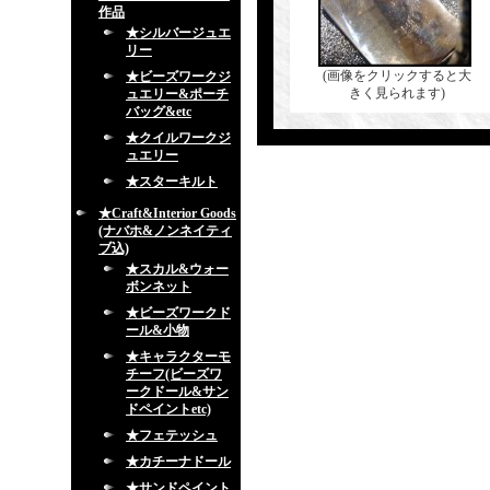
作品
★シルバージュエ
リー
(画像をクリックすると大
★ビーズワークジ
きく見られます)
ュエリー&ポーチ
バッグ&etc
★クイルワークジ
ュエリー
★スターキルト
★Craft&Interior Goods
(ナバホ&ノンネイティ
ブ込)
★スカル&ウォー
ボンネット
★ビーズワークド
ール&小物
★キャラクターモ
チーフ(ビーズワ
ークドール&サン
ドペイントetc)
★フェテッシュ
★カチーナドール
★サンドペイント