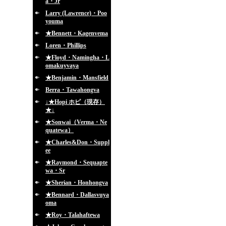
a・Jr
Larry (Lawrence)・Poo
youma
★Bennett・Kagenvema
Loren・Phillips
★Floyd・Namingha・L
omakuyvaya
★Benjamin・Mansfield
Berra・Tawahongva
↓★Hopi ホピ（現存）
★↓
★Sonwai（Verma・Ne
quatewa）
★Charles&Don・Suppl
ee
★Raymond・Sequapte
wa・Sr
★Sherian・Honhongva
★Bennard・Dallasvuya
oma
★Roy・Talahaftewa