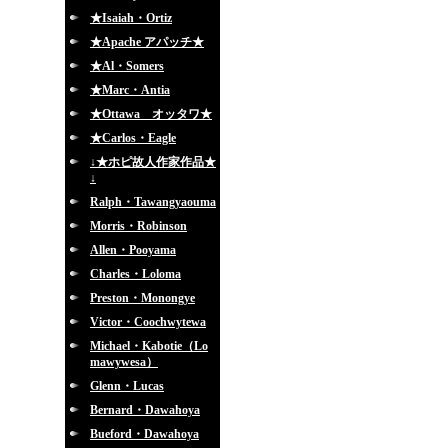
★Isaiah・Ortiz
★Apache アパッチ★
★Al・Somers
★Marc・Antia
★Ottawa オッタワ★
★Carlos・Eagle
↓★ホピ故人作家作品★
↓
Ralph・Tawangyaouma
Morris・Robinson
Allen・Pooyama
Charles・Loloma
Preston・Monongye
Victor・Coochwytewa
Michael・Kabotie（Lo
mawywesa）
Glenn・Lucas
Bernard・Dawahoya
Bueford・Dawahoya