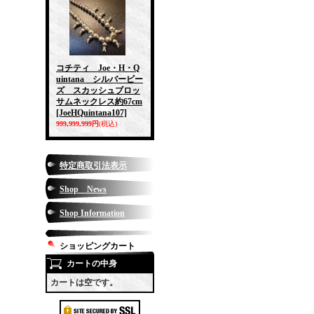
コチティ Joe・H・Q
uintana シルバービー
ズ スカッシュブロッ
サムネックレス約67cm
[JoeHQuintana107]
999,999,999円
(税込)
特定商取引法表示
Shop News
Shop Information
ショッピングカート
カートの中身
カートは空です。