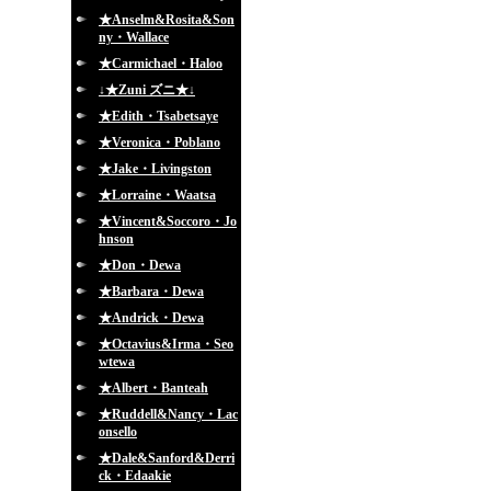
★Anselm&Rosita&Son
ny・Wallace
★Carmichael・Haloo
↓★Zuni ズニ★↓
★Edith・Tsabetsaye
★Veronica・Poblano
★Jake・Livingston
★Lorraine・Waatsa
★Vincent&Soccoro・Jo
hnson
★Don・Dewa
★Barbara・Dewa
★Andrick・Dewa
★Octavius&Irma・Seo
wtewa
★Albert・Banteah
★Ruddell&Nancy・Lac
onsello
★Dale&Sanford&Derri
ck・Edaakie