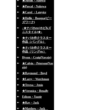
★Justin・Natewa
★Pascal・Nakewa
★Carol ・Lateyice
★Hollie・Booqua(ビー
ズワーク)
↓★ナバホetc(ホピ&ズ
ニスタイル)★↓
★ナバホ作クラスター
作品（バングル）
★ナバホ作クラスター
作品（リングetc）
Hyson・Craig(Navajo)
★Calvin・Peterson(Nav
ajo)
★Raymond・Boyd
★Larry・Watchman
★Tevesa・Jenio
★Veronica・Benally
Edison・Yazzie
★Ray・Jack
★Matthew・Jack