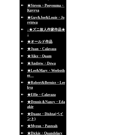
★Steven・Pooyouma・
Kuyvya
★Guy&Joe&Louie・Jo
sytewa
↓★ズニ故人作家作品★
↓
★オールド作品
★Juan・Calavaza
★Alice・Quam
★Andrew・Dewa
★Lee&Mary・Weeboth
ee
★Robert&Bernice・Lee
kya
★Effie・Calavaza
★Dennis＆Nancy・Eda
akie
★Duane・Dishta(ペイ
ント)
★Myron・Panteah
★Dickie・Quandelacy