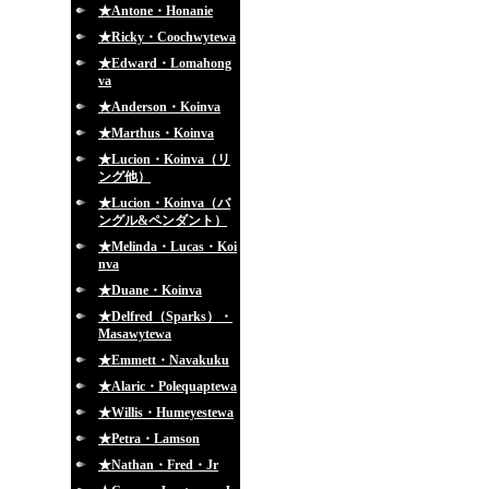
★Antone・Honanie
★Ricky・Coochwytewa
★Edward・Lomahong
va
★Anderson・Koinva
★Marthus・Koinva
★Lucion・Koinva（リ
ング他）
★Lucion・Koinva（バ
ングル&ペンダント）
★Melinda・Lucas・Koi
nva
★Duane・Koinva
★Delfred（Sparks）・
Masawytewa
★Emmett・Navakuku
★Alaric・Polequaptewa
★Willis・Humeyestewa
★Petra・Lamson
★Nathan・Fred・Jr