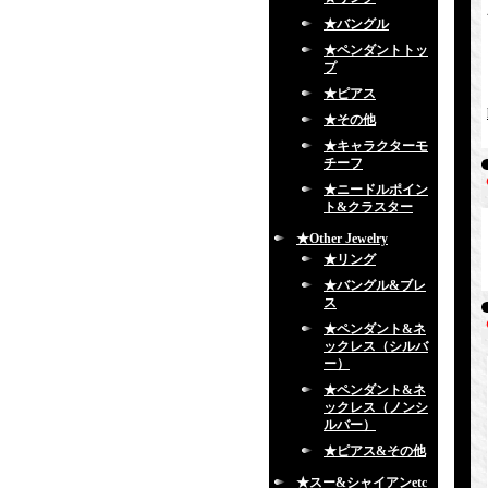
★バングル
★ペンダントトッ
プ
★ピアス
★その他
★キャラクターモ
チーフ
★ニードルポイン
ト&クラスター
★Other Jewelry
★リング
★バングル&ブレ
ス
★ペンダント&ネ
ックレス（シルバ
ー）
★ペンダント&ネ
ックレス（ノンシ
ルバー）
★ピアス&その他
★スー&シャイアンetc