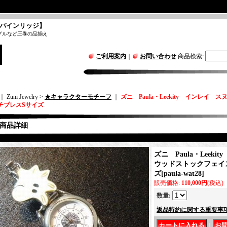
パインリッジ】
グルなど圧巻の品揃え
ご利用案内
｜
お問い合わせ
商品検索
:
｜ Zuni Jewelry >
★キャラクターモチーフ
｜
ズニ Paula・Leekity インレ
チブレスSサイズ
商品詳細
ズニ Paula・Leek
ウッドストックフェイ
ズ
[
paula-wat28
]
販売価格
:
110,000円
(税込)
数量
:
返品特約に関する重要事
｜