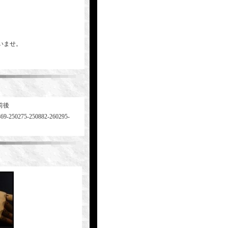
いませ。
前後
869-250275-250882-260295-