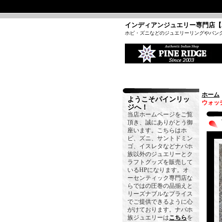
インディアンジュエリー専門店【
ホピ・ズニなどのジュエリーリングやバン
ホーム
ようこそパインリッ
ウォッ
ジへ！
当店ホームページをご覧
頂き、誠にありがとう御
座います。こちらはホ
ピ、ズニ、サントドミン
ゴ、イスレタなどナバホ
族以外のジュエリーとク
ラフトグッズを販売して
いるHPになります。オ
ーセンティック専門店な
らではの圧巻の品揃えと
リーズナブルなプライス
でご提供できるように心
がけております。ナバホ
族ジュエリーは
こちら
を