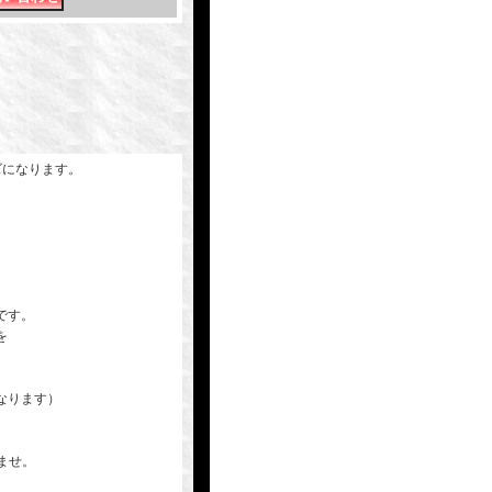
ズになります。
です。
を
なります）
いませ。