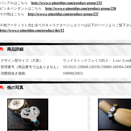
バングルはこちら
http://www.e-pineridge.com/product-group/235
ピン＆ペンダントはこちら
http://www.e-pineridge.com/product-group/236
その他はこちら
http://www.e-pineridge.com/product-group/237
※他アーティスト含む全てのキャラクタージュエリーは以下のページよりご覧下さ
http://www.e-pineridge.com/product-list/13
商品詳細
デザイン部サイズ（片面）
:
ウッドストックフェイス約２・１cm×２cm
管理番号（商品番号ではありません）
:
1612Si31-220848-230358-230860-240364-240
消費税抜き価格
:
100000(2603)
他の写真