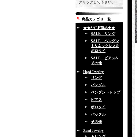
クリックして下さい。
商品カテゴリ一覧
★★SALE商品★★
SALE リング
SALE ペンダン
ト&ネックレス&
ボロタイ
SALE ピアス&
その他
Hopi Jewelry
リング
バングル
ペンダントトップ
ピアス
ボロタイ
バックル
その他
Zuni Jewelry
★リング