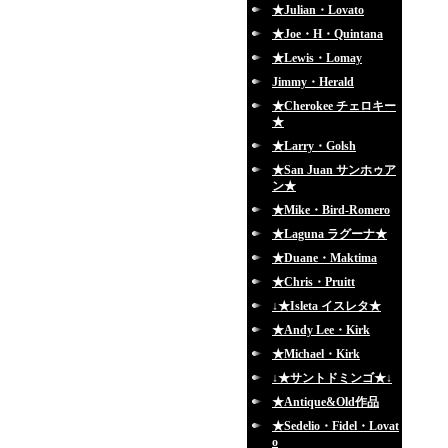
★Julian・Lovato
★Joe・H・Quintana
★Lewis・Lomay
Jimmy・Herald
★Cherokee チェロキー
★
★Larry・Golsh
★San Juan サンホゥア
ン★
★Mike・Bird-Romero
★Laguna ラグーナ★
★Duane・Maktima
★Chris・Pruitt
↓★Isleta イスレタ★
★Andy Lee・Kirk
★Michael・Kirk
↓★サントドミンゴ★↓
★Antique&Old作品
★Sedelio・Fidel・Lovat
o