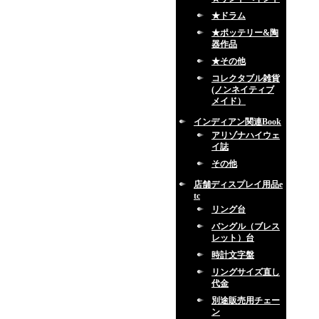
★ドラム
★ポッテリー&陶
器作品
★その他
コレクタブル雑貨
(ノンネイティブ
メイド）
インディアン関連Book
アリゾナハイウェ
イ誌
その他
店舗ディスプレイ用品e
tc
リング台
バングル（ブレス
レット）台
時計文字盤
リングサイズ直し
代金
別途販売用チェー
ン