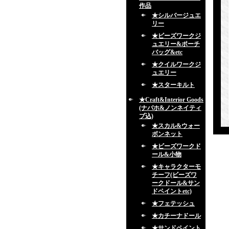
作品
★シルバージュエ
リー
★ビーズワークジ
ュエリー&ポーチ
バッグ&etc
★クイルワークジ
ュエリー
★スターキルト
★Craft&Interior Goods
(ナバホ&ノンネイティ
ブ込)
★スカル&ウォー
ボンネット
★ビーズワークド
ール&小物
★キャラクターモ
チーフ(ビーズワ
ークドール&サン
ドペイントetc)
★フェテッシュ
★カチーナドール
★サンドペイント