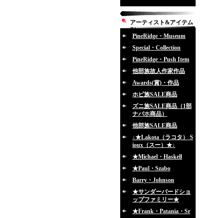
アーティスト&アイテム
別
PineRidge・Museum
Special・Collection
PineRidge・Push Item
他部族故人作家作品
Awards(賞)・作品
ホピ族SALE商品
ズニ族SALE商品（1部
ナバホ商品）
他部族SALE商品
↓★Lakota（ラコタ） S
ioux（スー）★↓
★Michael・Haskell
★Paul・Szabo
Barry・Johnson
★サンダーバードショ
ップファミリー★
★Frank・Patania・Sr