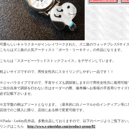
可愛らしいキャラクターがインレイワークされた、ズニ族のウォッチブレスSサイ
こちらはズニ族の人気アーティスト「ポーラ・リーキティ」の作品になります。
こちらは「スヌーピー×ウッドストックフェイス」をデザインしています。
程よいサイズですので、男性女性共にスタイリングしやすい一品です！！
※ジャバラタイプですので、手首サイズも調節致しますので男性女性共に着用可能
ご自分自身で調節を行わない方はオーダーの際、備考欄へお客様の手首周りサイズ
必ず記載下さいませ。
※文字盤の柄はアソートとなります。（基本的に白ノーマルか白インディアン等に
店頭でのご購入に限り、店頭にある柄で変更可能です。
※Paula・Leekity氏作品、多数出品しておりますので、以下のページよりご覧下さ
リングはこちら
http://www.e-pineridge.com/product-group/82