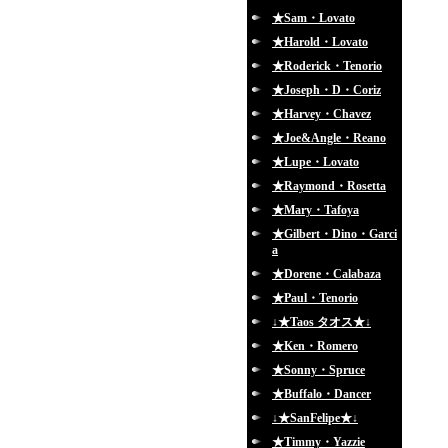
★Sam・Lovato
★Harold・Lovato
★Roderick・Tenorio
★Joseph・D・Coriz
★Harvey・Chavez
★Joe&Angle・Reano
★Lupe・Lovato
★Raymond・Rosetta
★Mary・Tafoya
★Gilbert・Dino・Garci
a
★Dorene・Calabaza
★Paul・Tenorio
↓★Taos タオス★↓
★Ken・Romero
★Sonny・Spruce
★Buffalo・Dancer
↓★SanFelipe★↓
★Timmy・Yazzie