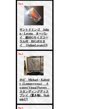
No.1
サントドミンゴ Julia
n・Lovato オーバレ
イ 超BIGサイズコー
ラル付 BIGボロタ
イ
[JulianLovato13]
No.2
ホピ Michael・Kaboti
e（Lomawywesa） A
watovi Visual Prayers
スタンディングディス
プレイ（置き物）
[kab
otie17]
No.3