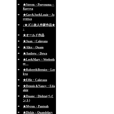
★Steven・Pooyouma・
Kuyvya
★Guy&Joe&Louie・Jo
sytewa
↓★ズニ故人作家作品★
↓
★オールド作品
★Juan・Calavaza
★Alice・Quam
★Andrew・Dewa
★Lee&Mary・Weeboth
ee
★Robert&Bernice・Lee
kya
★Effie・Calavaza
★Dennis＆Nancy・Eda
akie
★Duane・Dishta(ペイ
ント)
★Myron・Panteah
★Dickie・Quandelacy