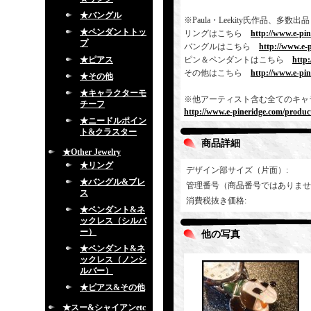
★バングル
※Paula・Leekity氏作品
★ペンダントトッ
リングはこちら
http://www.e-pi
プ
バングルはこちら
http://www.e-
★ピアス
ピン＆ペンダントはこちら
http
その他はこちら
http://www.e-pi
★その他
★キャラクターモ
※他アーティスト含む全てのキャ
チーフ
http://www.e-pineridge.com/product
★ニードルポイン
ト&クラスター
商品詳細
★Other Jewelry
★リング
デザイン部サイズ（片面）
:
★バングル&ブレ
管理番号（商品番号ではありませ
ス
消費税抜き価格
:
★ペンダント&ネ
ックレス（シルバ
ー）
他の写真
★ペンダント&ネ
ックレス（ノンシ
ルバー）
★ピアス&その他
★スー&シャイアンetc