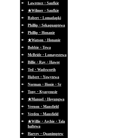
Lawrence・Saufkie
★Wilmer・Saufkie
Robert・Lomadapki
Phillip・Sekaquaptewa
Phillip・Honanie
★Watson・Honanie
Bobbie・Tewa
McBride・Lomayestewa
Billie・Ray・Hawee
Ted・Wadsworth
Hubert・Yowytewa
Norman・Honie・Sr
Tony・Kyasyousie
★Manuel・Hoyungwa
Vernon・Mansfield
Verden・Mansfield
★Willie・Archie・Tala
haftewa
Harvey・Quanimptew