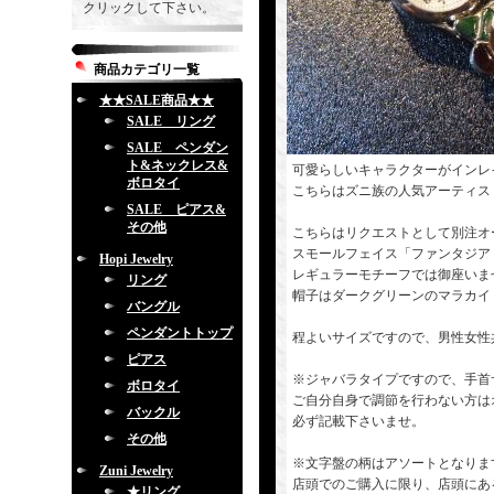
クリックして下さい。
商品カテゴリ一覧
★★SALE商品★★
SALE リング
SALE ペンダン
ト&ネックレス&
可愛らしいキャラクターがインレ
ボロタイ
こちらはズニ族の人気アーティス
SALE ピアス&
その他
こちらはリクエストとして別注オ
スモールフェイス「ファンタジア
Hopi Jewelry
レギュラーモチーフでは御座いま
リング
帽子はダークグリーンのマラカイ
バングル
ペンダントトップ
程よいサイズですので、男性女性
ピアス
※ジャバラタイプですので、手首
ボロタイ
ご自分自身で調節を行わない方は
バックル
必ず記載下さいませ。
その他
※文字盤の柄はアソートとなりま
Zuni Jewelry
店頭でのご購入に限り、店頭にあ
★リング