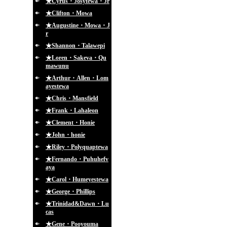
★Cyrus・Josytewa・Jr
★Clifton・Mowa
★Augustine・Mowa・J
r
★Shannon・Talawepi
★Loren・Sakeva・Qu
mawunu
★Arthur・Allen・Lom
ayestewa
★Chris・Mansfield
★Frank・Lahaleon
★Clement・Honie
★John・honie
★Riley・Polyquaptewa
★Fernando・Puhuhefv
aya
★Carol・Humeyestewa
★George・Phillips
★Trinidad&Dawn・Lu
cas
★Gene・Pooyouma