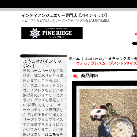
インディアンジュエリー専門店【パインリッジ】
ホピ・ズニなどのジュエリーリングやバングルなど圧巻の品揃え
ホーム
｜ Zuni Jewelry >
★キャラクター
ようこそパインリッ
ー ウォッチブレスムーブメントSサイズ
ジへ！
当店ホームページをご覧
頂き、誠にありがとう御
商品詳細
座います。こちらはホ
ピ、ズニ、サントドミン
ゴ、イスレタなどナバホ
族以外のジュエリーとク
ラフトグッズを販売して
いるHPになります。オ
ーセンティック専門店な
らではの圧巻の品揃えと
リーズナブルなプライス
でご提供できるように心
がけております。ナバホ
族ジュエリーは
こちら
を