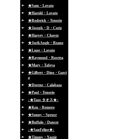
★Sam・Lovato
★Harold・Lovato
★Roderick・Tenorio
★Joseph・D・Coriz
★Harvey・Chavez
★Joe&Angle・Reano
★Lupe・Lovato
★Raymond・Rosetta
★Mary・Tafoya
★Gilbert・Dino・Garci
a
★Dorene・Calabaza
★Paul・Tenorio
↓★Taos タオス★↓
★Ken・Romero
★Sonny・Spruce
★Buffalo・Dancer
↓★SanFelipe★↓
★Timmy・Yazzie