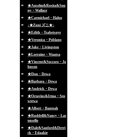
★Anselm&Rosita&Son
ny・Wallace
★Carmichael・Haloo
↓★Zuni ズニ★↓
★Edith・Tsabetsaye
★Veronica・Poblano
★Jake・Livingston
★Lorraine・Waatsa
★Vincent&Soccoro・Jo
hnson
★Don・Dewa
★Barbara・Dewa
★Andrick・Dewa
★Octavius&Irma・Seo
wtewa
★Albert・Banteah
★Ruddell&Nancy・Lac
onsello
★Dale&Sanford&Derri
ck・Edaakie