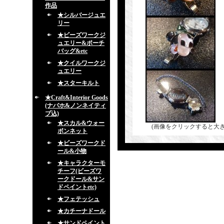
作品
★シルバージュエ
リー
★ビーズワークジ
ュエリー&ポーチ
バッグ&etc
★クイルワークジ
ュエリー
★スターキルト
★Craft&Interior Goods
(ナバホ&ノンネイティ
ブ込)
★スカル&ウォー
(画像をクリックすると大
ボンネット
★ビーズワークド
ール&小物
★キャラクターモ
チーフ(ビーズワ
ークドール&サン
ドペイントetc)
★フェテッシュ
★カチーナドール
★サンドペイント