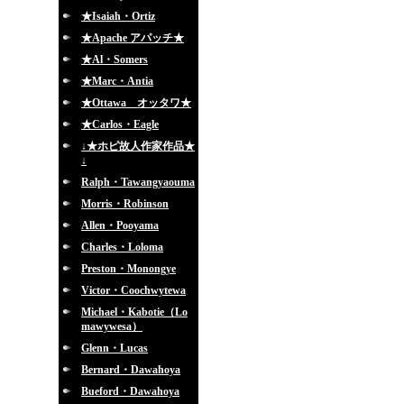
★Isaiah・Ortiz
★Apache アパッチ★
★Al・Somers
★Marc・Antia
★Ottawa オッタワ★
★Carlos・Eagle
↓★ホピ故人作家作品★
↓
Ralph・Tawangyaouma
Morris・Robinson
Allen・Pooyama
Charles・Loloma
Preston・Monongye
Victor・Coochwytewa
Michael・Kabotie（Lo
mawywesa）
Glenn・Lucas
Bernard・Dawahoya
Bueford・Dawahoya