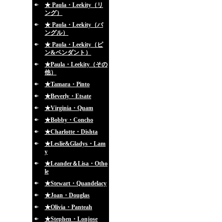
★ Paula・Leekity（リ
ング）
★ Paula・Leekity（バ
ングル）
★ Paula・Leekity（ピ
ン&ペンダント）
★Paula・Leekity（その
他）
★Tamara・Pinto
★Beverly・Etsate
★Virginia・Quam
★Bobby・Concho
★Charlotte・Dishta
★Leslie&Gladys・Lam
y
★Leander＆Lisa・Otho
le
★Stewart・Quandelacy
★Joan・Douglas
★Olivia・Panteah
★Stephen・Lonjose