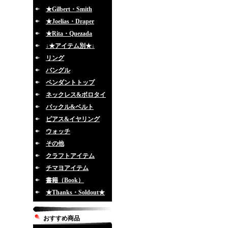
★Gilbert・Smith
★Joelias・Draper
★Rita・Quezada
↓★アイテム別★↓
リング
バングル
ペンダントトップ
ネックレス&ボロタイ
バックル&ベルト
ピアス&イヤリング
ウォッチ
その他
クラフトアイテム
チマヨアイテム
書籍（Book）
★Thanks・Soldout★
おすすめ商品