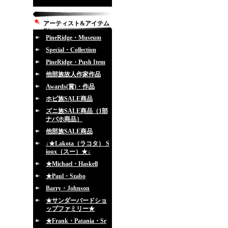
アーティスト&アイテム
別
PineRidge・Museum
Special・Collection
PineRidge・Push Item
他部族故人作家作品
Awards(賞)・作品
ホピ族SALE商品
ズニ族SALE商品（1部
ナバホ商品）
他部族SALE商品
↓★Lakota（ラコタ） S
ioux（スー）★↓
★Michael・Haskell
★Paul・Szabo
Barry・Johnson
★サンダーバードショ
ップファミリー★
★Frank・Patania・Sr