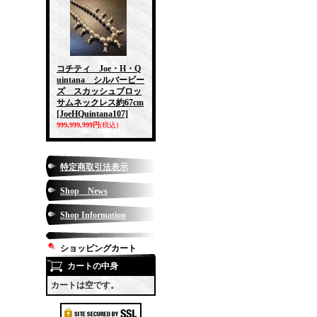
コチティ Joe・H・Q
uintana シルバービー
ズ スカッシュブロッ
サムネックレス約67cm
[JoeHQuintana107]
999,999,999円
(税込)
特定商取引法表示
Shop News
Shop Information
ショッピングカート
カートの中身
カートは空です。