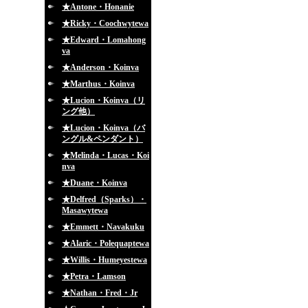
★Antone・Honanie
★Ricky・Coochwytewa
★Edward・Lomahong
va
★Anderson・Koinva
★Marthus・Koinva
★Lucion・Koinva（リ
ング他）
★Lucion・Koinva（バ
ングル&ペンダント）
★Melinda・Lucas・Koi
nva
★Duane・Koinva
★Delfred（Sparks）・
Masawytewa
★Emmett・Navakuku
★Alaric・Polequaptewa
★Willis・Humeyestewa
★Petra・Lamson
★Nathan・Fred・Jr