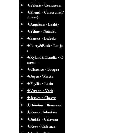
★Valerie・Comosona
★Shenel・Comosona(P
oblano)
★Angelena・Laahty
★Yelmo・Natachu
★Ernest・Leekela
★Larry&Rath・Lonjos
e
★Ryland&Claudia・G
asper
★Clarence・Booqua
★Joyce・Waseta
★Phyllia・Lucio
★Vernon・Vacit
★Jessica・Chavez
★Quinton・Bowannie
★Rose・Unkestine
★Judith・Calavaza
★Rose・Calavaza