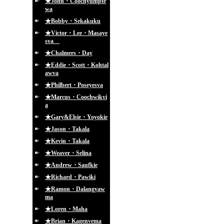
★John・Coochyumpte
wa
★Bobby・Sekakuku
★Victor・Lee・Masaye
sva
★Chalmers・Day
★Eddie・Scott・Kohtal
awva
★Philbert・Poseyesva
★Marcus・Coochwikvi
a
★Gary&Elsie・Yoyokie
★Jason・Takala
★Kevin・Takala
★Weaver・Selina
★Andrew・Saufkie
★Richard・Pawiki
★Ramon・Dalangyaw
ma
★Loren・Maha
★Brian・Kagenvema