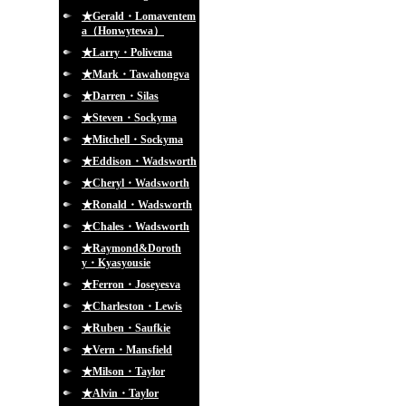
★Gerald・Lomaventem
a（Honwytewa）
★Larry・Polivema
★Mark・Tawahongva
★Darren・Silas
★Steven・Sockyma
★Mitchell・Sockyma
★Eddison・Wadsworth
★Cheryl・Wadsworth
★Ronald・Wadsworth
★Chales・Wadsworth
★Raymond&Doroth
y・Kyasyousie
★Ferron・Joseyesva
★Charleston・Lewis
★Ruben・Saufkie
★Vern・Mansfield
★Milson・Taylor
★Alvin・Taylor