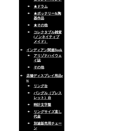
★ドラム
★ポッテリー&陶
器作品
★その他
コレクタブル雑貨
(ノンネイティブ
メイド）
インディアン関連Book
アリゾナハイウェ
イ誌
その他
店舗ディスプレイ用品e
tc
リング台
バングル（ブレス
レット）台
時計文字盤
リングサイズ直し
代金
別途販売用チェー
ン