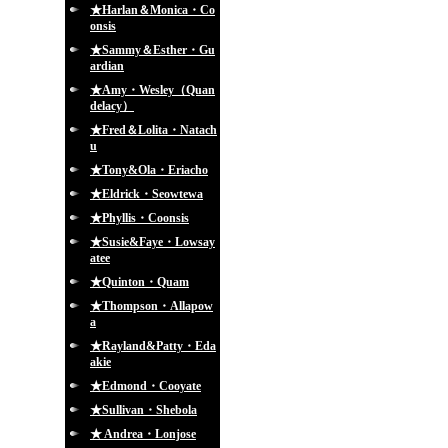
★Harlan＆Monica・Co
onsis
★Sammy＆Esther・Gu
ardian
★Amy・Wesley（Quan
delacy）
★Fred＆Lolita・Natach
u
★Tony&Ola・Eriacho
★Eldrick・Seowtewa
★Phyllis・Coonsis
★Susie&Faye・Lowsay
atee
★Quinton・Quam
★Thompson・Allapow
a
★Rayland&Patty・Eda
akie
★Edmond・Cooyate
★Sullivan・Shebola
★ Andrea・Lonjose