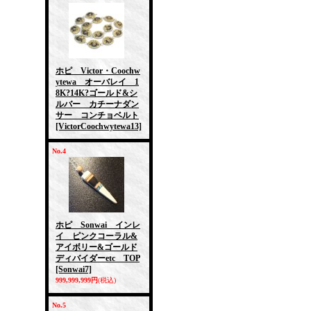
ホピ Victor・Coochw
ytewa オーバレイ 1
8K?14K?ゴールド&シ
ルバー カチーナダン
サー コンチョベルト
[VictorCoochwytewa13]
No.4
ホピ Sonwai インレ
イ ピンクコーラル&
アイボリー&ゴールド
ディバイダーetc TOP
[Sonwai7]
999,999,999円
(税込)
No.5