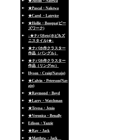
★Justin・Natewa
★Pascal・Nakewa
★Carol ・Lateyice
★Hollie・Booqua(ビー
ズワーク)
↓★ナバホetc(ホピ&ズ
ニスタイル)★↓
★ナバホ作クラスター
作品（バングル）
★ナバホ作クラスター
作品（リングetc）
Hyson・Craig(Navajo)
★Calvin・Peterson(Nav
ajo)
★Raymond・Boyd
★Larry・Watchman
★Tevesa・Jenio
★Veronica・Benally
Edison・Yazzie
★Ray・Jack
★Matthew・Jack