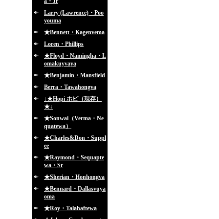
a・Jr
Larry (Lawrence)・Poo
youma
★Bennett・Kagenvema
Loren・Phillips
★Floyd・Namingha・L
omakuyvaya
★Benjamin・Mansfield
Berra・Tawahongva
↓★Hopi ホピ（現存）
★↓
★Sonwai（Verma・Ne
quatewa）
★Charles&Don・Suppl
ee
★Raymond・Sequapte
wa・Sr
★Sherian・Honhongva
★Bennard・Dallasvuya
oma
★Roy・Talahaftewa