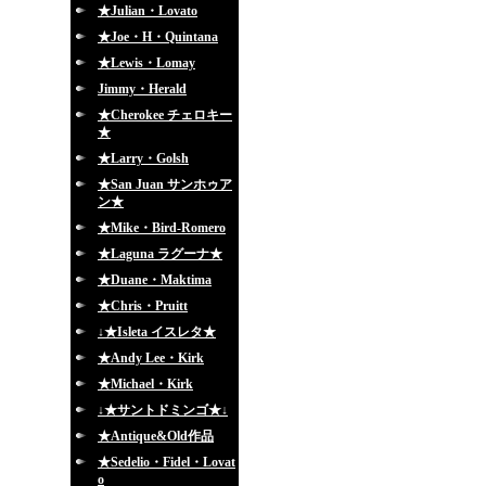
★Julian・Lovato
★Joe・H・Quintana
★Lewis・Lomay
Jimmy・Herald
★Cherokee チェロキー
★
★Larry・Golsh
★San Juan サンホゥア
ン★
★Mike・Bird-Romero
★Laguna ラグーナ★
★Duane・Maktima
★Chris・Pruitt
↓★Isleta イスレタ★
★Andy Lee・Kirk
★Michael・Kirk
↓★サントドミンゴ★↓
★Antique&Old作品
★Sedelio・Fidel・Lovat
o