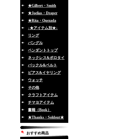
★Gilbert・Smith
★Joelias・Draper
★Rita・Quezada
↓★アイテム別★↓
リング
バングル
ペンダントトップ
ネックレス&ボロタイ
バックル&ベルト
ピアス&イヤリング
ウォッチ
その他
クラフトアイテム
チマヨアイテム
書籍（Book）
★Thanks・Soldout★
おすすめ商品