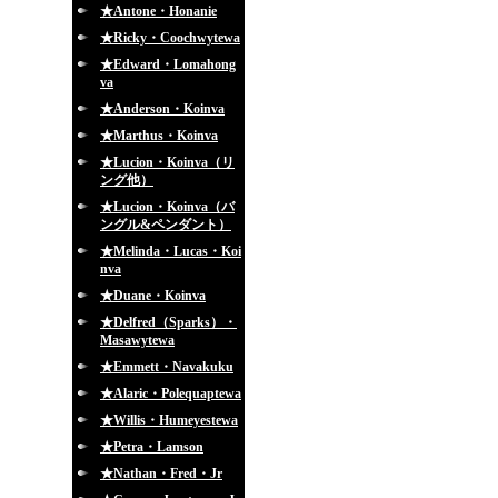
★Antone・Honanie
★Ricky・Coochwytewa
★Edward・Lomahong
va
★Anderson・Koinva
★Marthus・Koinva
★Lucion・Koinva（リ
ング他）
★Lucion・Koinva（バ
ングル&ペンダント）
★Melinda・Lucas・Koi
nva
★Duane・Koinva
★Delfred（Sparks）・
Masawytewa
★Emmett・Navakuku
★Alaric・Polequaptewa
★Willis・Humeyestewa
★Petra・Lamson
★Nathan・Fred・Jr