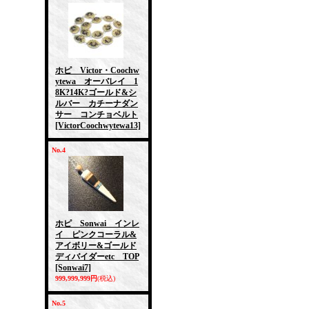
ホピ Victor・Coochw
ytewa オーバレイ 1
8K?14K?ゴールド&シ
ルバー カチーナダン
サー コンチョベルト
[VictorCoochwytewa13]
No.4
ホピ Sonwai インレ
イ ピンクコーラル&
アイボリー&ゴールド
ディバイダーetc TOP
[Sonwai7]
999,999,999円
(税込)
No.5