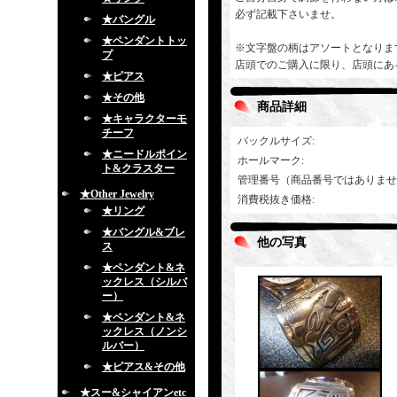
必ず記載下さいませ。
★バングル
★ペンダントトッ
※文字盤の柄はアソートとなりま
プ
店頭でのご購入に限り、店頭にあ
★ピアス
★その他
商品詳細
★キャラクターモ
チーフ
バックルサイズ
:
★ニードルポイン
ホールマーク
:
ト&クラスター
管理番号（商品番号ではありませ
★Other Jewelry
消費税抜き価格
:
★リング
★バングル&ブレ
他の写真
ス
★ペンダント&ネ
ックレス（シルバ
ー）
★ペンダント&ネ
ックレス（ノンシ
ルバー）
★ピアス&その他
★スー&シャイアンetc