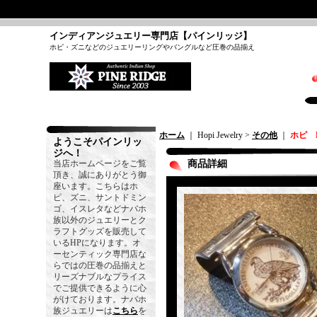
インディアンジュエリー専門店【パインリッジ】
ホピ・ズニなどのジュエリーリングやバングルなど圧巻の品揃え
ホーム
｜ Hopi Jewelry >
その他
｜
ホピ R
ようこそパインリッ
ジへ！
当店ホームページをご覧
商品詳細
頂き、誠にありがとう御
座います。こちらはホ
ピ、ズニ、サントドミン
ゴ、イスレタなどナバホ
族以外のジュエリーとク
ラフトグッズを販売して
いるHPになります。オ
ーセンティック専門店な
らではの圧巻の品揃えと
リーズナブルなプライス
でご提供できるように心
がけております。ナバホ
族ジュエリーは
こちら
を