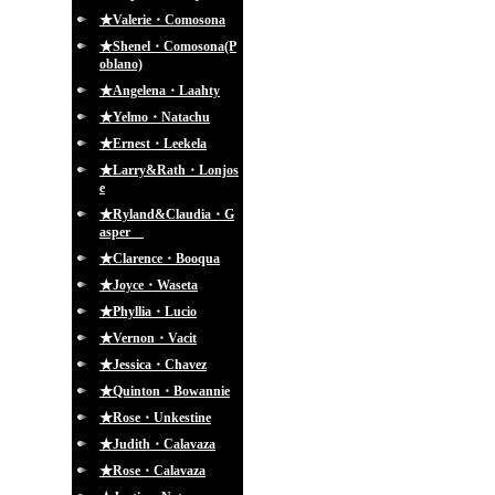
★Valerie・Comosona
★Shenel・Comosona(P
oblano)
★Angelena・Laahty
★Yelmo・Natachu
★Ernest・Leekela
★Larry&Rath・Lonjos
e
★Ryland&Claudia・G
asper
★Clarence・Booqua
★Joyce・Waseta
★Phyllia・Lucio
★Vernon・Vacit
★Jessica・Chavez
★Quinton・Bowannie
★Rose・Unkestine
★Judith・Calavaza
★Rose・Calavaza