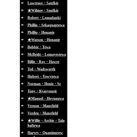
Lawrence・Saufkie
★Wilmer・Saufkie
Robert・Lomadapki
Phillip・Sekaquaptewa
Phillip・Honanie
★Watson・Honanie
Bobbie・Tewa
McBride・Lomayestewa
Billie・Ray・Hawee
Ted・Wadsworth
Hubert・Yowytewa
Norman・Honie・Sr
Tony・Kyasyousie
★Manuel・Hoyungwa
Vernon・Mansfield
Verden・Mansfield
★Willie・Archie・Tala
haftewa
Harvey・Quanimptew