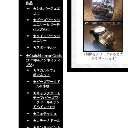
作品
★シルバージュエ
リー
★ビーズワークジ
ュエリー&ポーチ
バッグ&etc
★クイルワークジ
ュエリー
★スターキルト
(画像をクリックすると大
★Craft&Interior Goods
きく見られます)
(ナバホ&ノンネイティ
ブ込)
★スカル&ウォー
ボンネット
★ビーズワークド
ール&小物
★キャラクターモ
チーフ(ビーズワ
ークドール&サン
ドペイントetc)
★フェテッシュ
★カチーナドール
★サンドペイント