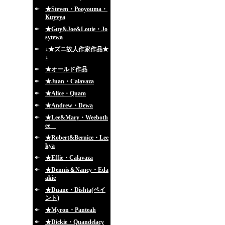
★Steven・Pooyouma・
Kuyvya
★Guy&Joe&Louie・Jo
sytewa
↓★ズニ故人作家作品★
↓
★オールド作品
★Juan・Calavaza
★Alice・Quam
★Andrew・Dewa
★Lee&Mary・Weeboth
ee
★Robert&Bernice・Lee
kya
★Effie・Calavaza
★Dennis＆Nancy・Eda
akie
★Duane・Dishta(ペイ
ント)
★Myron・Panteah
★Dickie・Quandelacy