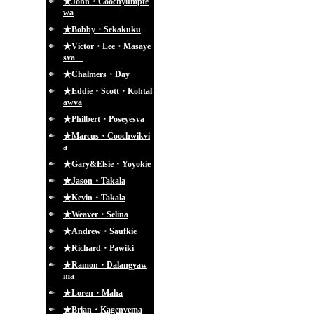
★John・Coochyumpte
wa
★Bobby・Sekakuku
★Victor・Lee・Masaye
sva
★Chalmers・Day
★Eddie・Scott・Kohtal
awva
★Philbert・Poseyesva
★Marcus・Coochwikvi
a
★Gary&Elsie・Yoyokie
★Jason・Takala
★Kevin・Takala
★Weaver・Selina
★Andrew・Saufkie
★Richard・Pawiki
★Ramon・Dalangyaw
ma
★Loren・Maha
★Brian・Kagenvema