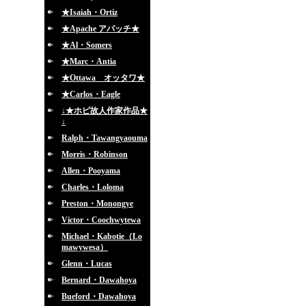
★Isaiah・Ortiz
★Apache アパッチ★
★Al・Somers
★Marc・Antia
★Ottawa オッタワ★
★Carlos・Eagle
↓★ホピ故人作家作品★
↓
Ralph・Tawangyaouma
Morris・Robinson
Allen・Pooyama
Charles・Loloma
Preston・Monongye
Victor・Coochwytewa
Michael・Kabotie（Lo
mawywesa）
Glenn・Lucas
Bernard・Dawahoya
Bueford・Dawahoya