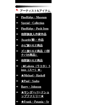
アーティスト&アイテム
別
PineRidge・Museum
Special・Collection
PineRidge・Push Item
他部族故人作家作品
Awards(賞)・作品
ホピ族SALE商品
ズニ族SALE商品（1部
ナバホ商品）
他部族SALE商品
↓★Lakota（ラコタ） S
ioux（スー）★↓
★Michael・Haskell
★Paul・Szabo
Barry・Johnson
★サンダーバードショ
ップファミリー★
★Frank・Patania・Sr