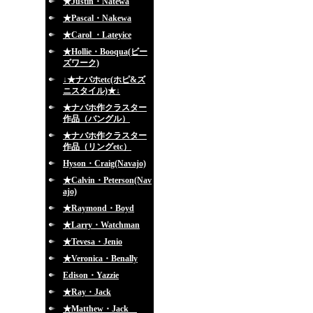
★Justin・Natewa
★Pascal・Nakewa
★Carol ・Lateyice
★Hollie・Booqua(ビー
ズワーク)
↓★ナバホetc(ホピ&ズ
ニスタイル)★↓
★ナバホ作クラスター
作品（バングル）
★ナバホ作クラスター
作品（リングetc）
Hyson・Craig(Navajo)
★Calvin・Peterson(Nav
ajo)
★Raymond・Boyd
★Larry・Watchman
★Tevesa・Jenio
★Veronica・Benally
Edison・Yazzie
★Ray・Jack
★Matthew・Jack