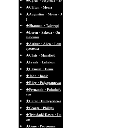
★Cyrus・Josytewa・Jr
★Clifton・Mowa
★Augustine・Mowa・J
r
★Shannon・Talawepi
★Loren・Sakeva・Qu
mawunu
★Arthur・Allen・Lom
ayestewa
★Chris・Mansfield
★Frank・Lahaleon
★Clement・Honie
★John・honie
★Riley・Polyquaptewa
★Fernando・Puhuhefv
aya
★Carol・Humeyestewa
★George・Phillips
★Trinidad&Dawn・Lu
cas
★Gene・Pooyouma