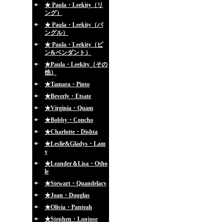
★ Paula・Leekity（リ
ング）
★ Paula・Leekity（バ
ングル）
★ Paula・Leekity（ピ
ン&ペンダント）
★Paula・Leekity（その
他）
★Tamara・Pinto
★Beverly・Etsate
★Virginia・Quam
★Bobby・Concho
★Charlotte・Dishta
★Leslie&Gladys・Lam
y
★Leander＆Lisa・Otho
le
★Stewart・Quandelacy
★Joan・Douglas
★Olivia・Panteah
★Stephen・Lonjose