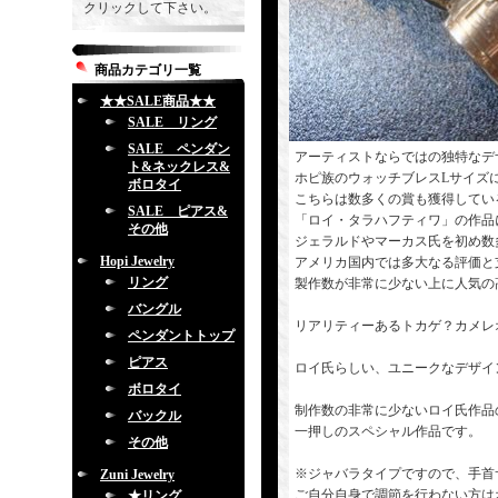
クリックして下さい。
商品カテゴリ一覧
★★SALE商品★★
SALE リング
SALE ペンダン
アーティストならではの独特なデ
ト&ネックレス&
ホピ族のウォッチブレスLサイズ
ボロタイ
こちらは数多くの賞も獲得してい
SALE ピアス&
「ロイ・タラハフティワ」の作品
その他
ジェラルドやマーカス氏を初め数
Hopi Jewelry
アメリカ国内では多大なる評価と
リング
製作数が非常に少ない上に人気の
バングル
リアリティーあるトカゲ？カメレ
ペンダントトップ
ピアス
ロイ氏らしい、ユニークなデザイ
ボロタイ
制作数の非常に少ないロイ氏作品
バックル
一押しのスペシャル作品です。
その他
※ジャバラタイプですので、手首
Zuni Jewelry
ご自分自身で調節を行わない方は
★リング