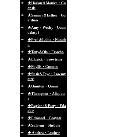
★Harlan＆Monica・Co
onsis
★Sammy＆Esther・Gu
ardian
★Amy・Wesley（Quan
delacy）
★Fred＆Lolita・Natach
u
★Tony&Ola・Eriacho
★Eldrick・Seowtewa
★Phyllis・Coonsis
★Susie&Faye・Lowsay
atee
★Quinton・Quam
★Thompson・Allapow
a
★Rayland&Patty・Eda
akie
★Edmond・Cooyate
★Sullivan・Shebola
★ Andrea・Lonjose