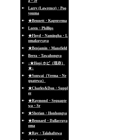
a・Jr
Larry (Lawrence)・Poo
youma
★Bennett・Kagenvema
Loren・Phillips
★Floyd・Namingha・L
omakuyvaya
★Benjamin・Mansfield
Berra・Tawahongva
↓★Hopi ホピ（現存）
★↓
★Sonwai（Verma・Ne
quatewa）
★Charles&Don・Suppl
ee
★Raymond・Sequapte
wa・Sr
★Sherian・Honhongva
★Bennard・Dallasvuya
oma
★Roy・Talahaftewa