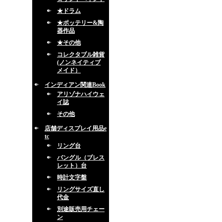
★ドラム
★ポッテリー&陶
器作品
★その他
コレクタブル雑貨
(ノンネイティブ
メイド）
インディアン関連Book
アリゾナハイウェ
イ誌
その他
店舗ディスプレイ用品e
tc
リング台
バングル（ブレス
レット）台
時計文字盤
リングサイズ直し
代金
別途販売用チェー
ン