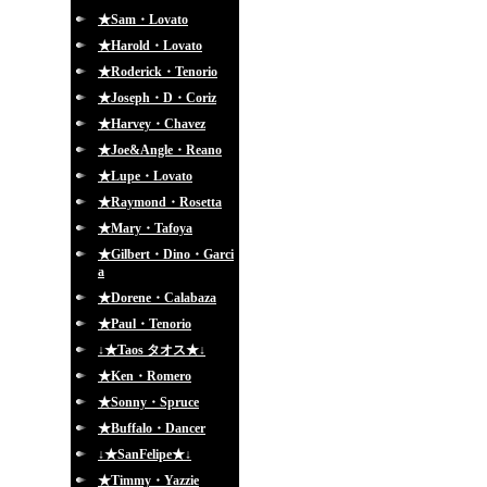
★Sam・Lovato
★Harold・Lovato
★Roderick・Tenorio
★Joseph・D・Coriz
★Harvey・Chavez
★Joe&Angle・Reano
★Lupe・Lovato
★Raymond・Rosetta
★Mary・Tafoya
★Gilbert・Dino・Garci
a
★Dorene・Calabaza
★Paul・Tenorio
↓★Taos タオス★↓
★Ken・Romero
★Sonny・Spruce
★Buffalo・Dancer
↓★SanFelipe★↓
★Timmy・Yazzie