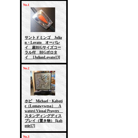
No.1
サントドミンゴ Julia
n・Lovato オーバレ
イ 超BIGサイズコー
ラル付 BIGボロタ
イ
[JulianLovato13]
No.2
ホピ Michael・Kaboti
e（Lomawywesa） A
watovi Visual Prayers
スタンディングディス
プレイ（置き物）
[kab
otie17]
No.3