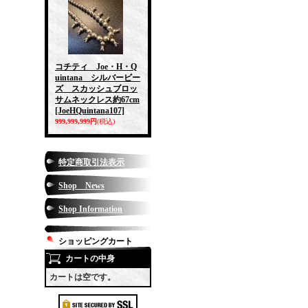
コチティ Joe・H・Q
uintana シルバービー
ズ スカッシュブロッ
サムネックレス約67cm
[JoeHQuintana107]
999,999,999円
(税込)
特定商取引法表示
Shop News
Shop Information
ショッピングカート
カートの中身
カートは空です。