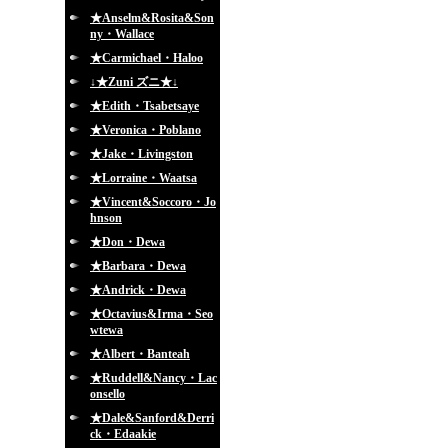
★Anselm&Rosita&Son
ny・Wallace
★Carmichael・Haloo
↓★Zuni ズニ★↓
★Edith・Tsabetsaye
★Veronica・Poblano
★Jake・Livingston
★Lorraine・Waatsa
★Vincent&Soccoro・Jo
hnson
★Don・Dewa
★Barbara・Dewa
★Andrick・Dewa
★Octavius&Irma・Seo
wtewa
★Albert・Banteah
★Ruddell&Nancy・Lac
onsello
★Dale&Sanford&Derri
ck・Edaakie