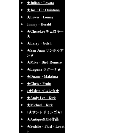
★Julian・Lovato
★Joe・H・Quintana
★Lewis・Lomay
Jimmy・Herald
★Cherokee チェロキー
★
★Larry・Golsh
★San Juan サンホゥア
ン★
★Mike・Bird-Romero
★Laguna ラグーナ★
★Duane・Maktima
★Chris・Pruitt
↓★Isleta イスレタ★
★Andy Lee・Kirk
★Michael・Kirk
↓★サントドミンゴ★↓
★Antique&Old作品
★Sedelio・Fidel・Lovat
o