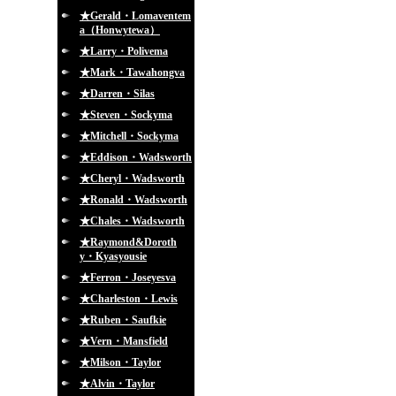
★Gerald・Lomaventem
a（Honwytewa）
★Larry・Polivema
★Mark・Tawahongva
★Darren・Silas
★Steven・Sockyma
★Mitchell・Sockyma
★Eddison・Wadsworth
★Cheryl・Wadsworth
★Ronald・Wadsworth
★Chales・Wadsworth
★Raymond&Doroth
y・Kyasyousie
★Ferron・Joseyesva
★Charleston・Lewis
★Ruben・Saufkie
★Vern・Mansfield
★Milson・Taylor
★Alvin・Taylor