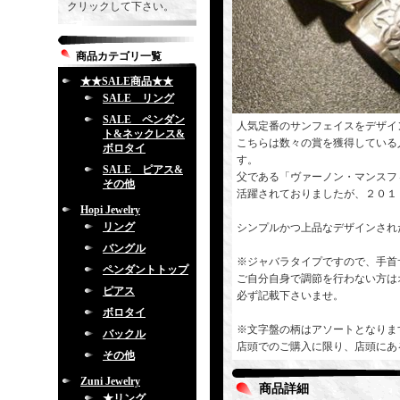
クリックして下さい。
商品カテゴリ一覧
★★SALE商品★★
SALE リング
SALE ペンダン
人気定番のサンフェイスをデザイ
ト&ネックレス&
こちらは数々の賞を獲得している
ボロタイ
す。
SALE ピアス&
父である「ヴァーノン・マンスフ
その他
活躍されておりましたが、２０１
Hopi Jewelry
リング
シンプルかつ上品なデザインされ
バングル
※ジャバラタイプですので、手首
ペンダントトップ
ご自分自身で調節を行わない方は
ピアス
必ず記載下さいませ。
ボロタイ
※文字盤の柄はアソートとなりま
バックル
店頭でのご購入に限り、店頭にあ
その他
Zuni Jewelry
商品詳細
★リング