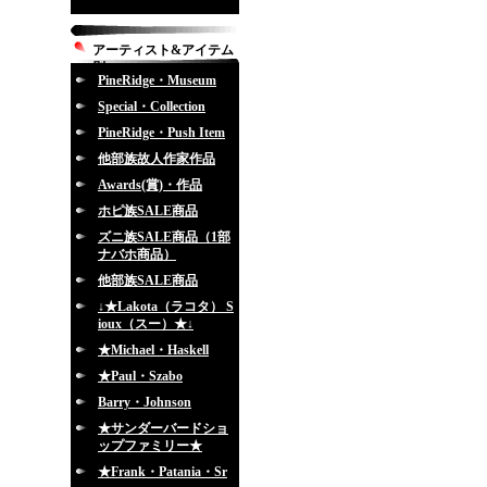
アーティスト&アイテム
別
PineRidge・Museum
Special・Collection
PineRidge・Push Item
他部族故人作家作品
Awards(賞)・作品
ホピ族SALE商品
ズニ族SALE商品（1部
ナバホ商品）
他部族SALE商品
↓★Lakota（ラコタ） S
ioux（スー）★↓
★Michael・Haskell
★Paul・Szabo
Barry・Johnson
★サンダーバードショ
ップファミリー★
★Frank・Patania・Sr