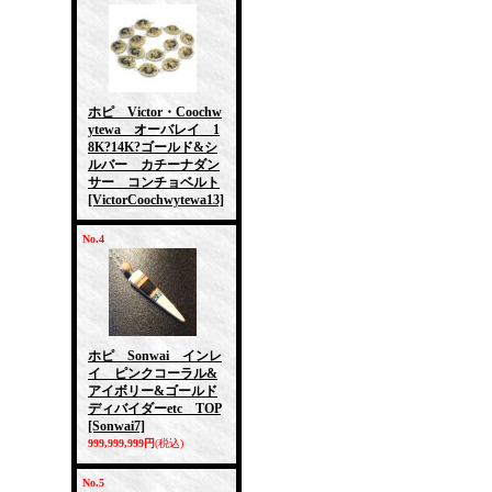
ホピ Victor・Coochw
ytewa オーバレイ 1
8K?14K?ゴールド&シ
ルバー カチーナダン
サー コンチョベルト
[VictorCoochwytewa13]
No.4
ホピ Sonwai インレ
イ ピンクコーラル&
アイボリー&ゴールド
ディバイダーetc TOP
[Sonwai7]
999,999,999円
(税込)
No.5