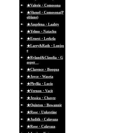
★Valerie・Comosona
★Shenel・Comosona(P
oblano)
★Angelena・Laahty
★Yelmo・Natachu
★Ernest・Leekela
★Larry&Rath・Lonjos
e
★Ryland&Claudia・G
asper
★Clarence・Booqua
★Joyce・Waseta
★Phyllia・Lucio
★Vernon・Vacit
★Jessica・Chavez
★Quinton・Bowannie
★Rose・Unkestine
★Judith・Calavaza
★Rose・Calavaza