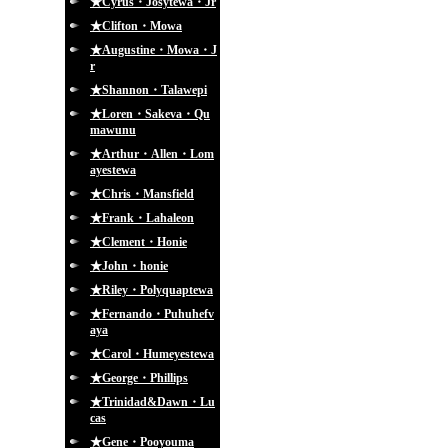
★Cyrus・Josytewa・Jr
★Clifton・Mowa
★Augustine・Mowa・J
r
★Shannon・Talawepi
★Loren・Sakeva・Qu
mawunu
★Arthur・Allen・Lom
ayestewa
★Chris・Mansfield
★Frank・Lahaleon
★Clement・Honie
★John・honie
★Riley・Polyquaptewa
★Fernando・Puhuhefv
aya
★Carol・Humeyestewa
★George・Phillips
★Trinidad&Dawn・Lu
cas
★Gene・Pooyouma