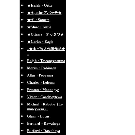
★Isaiah・Ortiz
★Apache アパッチ★
★Al・Somers
★Marc・Antia
★Ottawa オッタワ★
★Carlos・Eagle
↓★ホピ故人作家作品★
↓
Ralph・Tawangyaouma
Morris・Robinson
Allen・Pooyama
Charles・Loloma
Preston・Monongye
Victor・Coochwytewa
Michael・Kabotie（Lo
mawywesa）
Glenn・Lucas
Bernard・Dawahoya
Bueford・Dawahoya