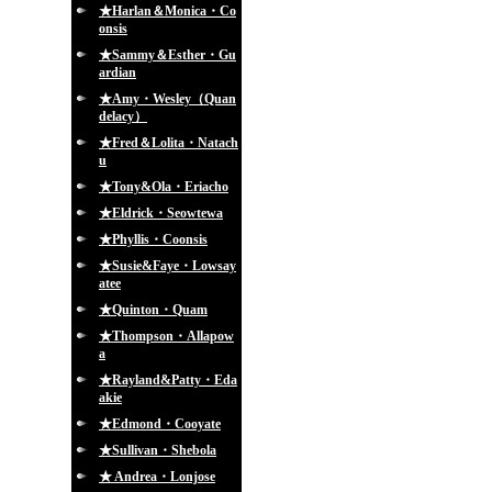
★Harlan＆Monica・Co
onsis
★Sammy＆Esther・Gu
ardian
★Amy・Wesley（Quan
delacy）
★Fred＆Lolita・Natach
u
★Tony&Ola・Eriacho
★Eldrick・Seowtewa
★Phyllis・Coonsis
★Susie&Faye・Lowsay
atee
★Quinton・Quam
★Thompson・Allapow
a
★Rayland&Patty・Eda
akie
★Edmond・Cooyate
★Sullivan・Shebola
★ Andrea・Lonjose