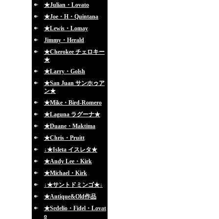
★Julian・Lovato
★Joe・H・Quintana
★Lewis・Lomay
Jimmy・Herald
★Cherokee チェロキー
★
★Larry・Golsh
★San Juan サンホゥア
ン★
★Mike・Bird-Romero
★Laguna ラグーナ★
★Duane・Maktima
★Chris・Pruitt
↓★Isleta イスレタ★
★Andy Lee・Kirk
★Michael・Kirk
↓★サントドミンゴ★↓
★Antique&Old作品
★Sedelio・Fidel・Lovat
o