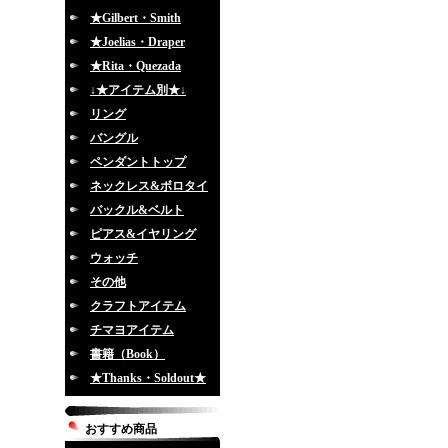
★Gilbert・Smith
★Joelias・Draper
★Rita・Quezada
↓★アイテム別★↓
リング
バングル
ペンダントトップ
ネックレス&ボロタイ
バックル&ベルト
ピアス&イヤリング
ウォッチ
その他
クラフトアイテム
チマヨアイテム
書籍（Book）
★Thanks・Soldout★
おすすめ商品