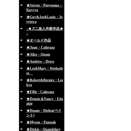
★Steven・Pooyouma・
Kuyvya
★Guy&Joe&Louie・Jo
sytewa
↓★ズニ故人作家作品★
↓
★オールド作品
★Juan・Calavaza
★Alice・Quam
★Andrew・Dewa
★Lee&Mary・Weeboth
ee
★Robert&Bernice・Lee
kya
★Effie・Calavaza
★Dennis＆Nancy・Eda
akie
★Duane・Dishta(ペイ
ント)
★Myron・Panteah
★Dickie・Quandelacy