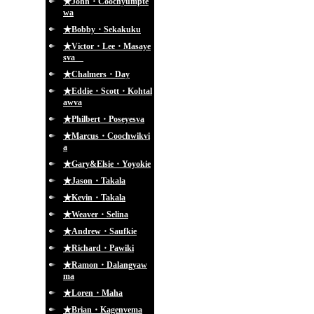
★John・Coochyumpte
wa
★Bobby・Sekakuku
★Victor・Lee・Masaye
sva
★Chalmers・Day
★Eddie・Scott・Kohtal
awva
★Philbert・Poseyesva
★Marcus・Coochwikvi
a
★Gary&Elsie・Yoyokie
★Jason・Takala
★Kevin・Takala
★Weaver・Selina
★Andrew・Saufkie
★Richard・Pawiki
★Ramon・Dalangyaw
ma
★Loren・Maha
★Brian・Kagenvema