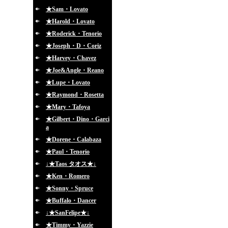
★Sam・Lovato
★Harold・Lovato
★Roderick・Tenorio
★Joseph・D・Coriz
★Harvey・Chavez
★Joe&Angle・Reano
★Lupe・Lovato
★Raymond・Rosetta
★Mary・Tafoya
★Gilbert・Dino・Garci
a
★Dorene・Calabaza
★Paul・Tenorio
↓★Taos タオス★↓
★Ken・Romero
★Sonny・Spruce
★Buffalo・Dancer
↓★SanFelipe★↓
★Timmy・Yazzie