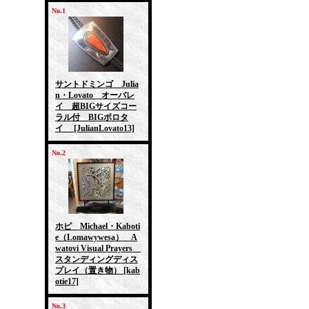
No.1
サントドミンゴ Julia
n・Lovato オーバレ
イ 超BIGサイズコー
ラル付 BIGボロタ
イ
[JulianLovato13]
No.2
ホピ Michael・Kaboti
e（Lomawywesa） A
watovi Visual Prayers
スタンディングディス
プレイ（置き物）
[kab
otie17]
No.3