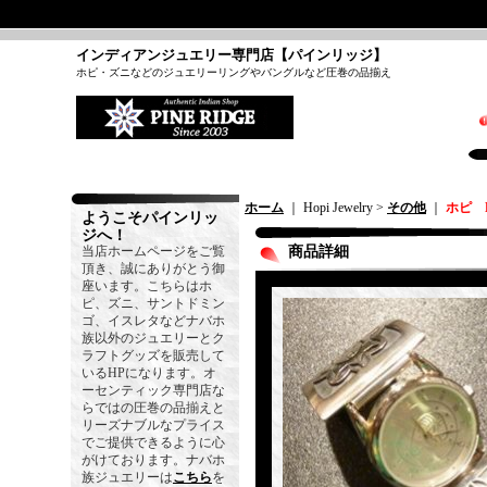
インディアンジュエリー専門店【パインリッジ】
ホピ・ズニなどのジュエリーリングやバングルなど圧巻の品揃え
ホーム
｜ Hopi Jewelry >
その他
｜
ホピ 
ようこそパインリッ
ジへ！
当店ホームページをご覧
商品詳細
頂き、誠にありがとう御
座います。こちらはホ
ピ、ズニ、サントドミン
ゴ、イスレタなどナバホ
族以外のジュエリーとク
ラフトグッズを販売して
いるHPになります。オ
ーセンティック専門店な
らではの圧巻の品揃えと
リーズナブルなプライス
でご提供できるように心
がけております。ナバホ
族ジュエリーは
こちら
を