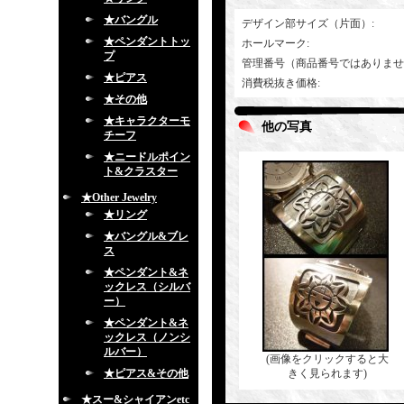
★バングル
デザイン部サイズ（片面）
:
★ペンダントトッ
ホールマーク
:
プ
管理番号（商品番号ではありませ
★ピアス
消費税抜き価格
:
★その他
★キャラクターモ
他の写真
チーフ
★ニードルポイン
ト&クラスター
★Other Jewelry
★リング
★バングル&ブレ
ス
★ペンダント&ネ
ックレス（シルバ
ー）
★ペンダント&ネ
ックレス（ノンシ
ルバー）
(画像をクリックすると大
★ピアス&その他
きく見られます)
★スー&シャイアンetc