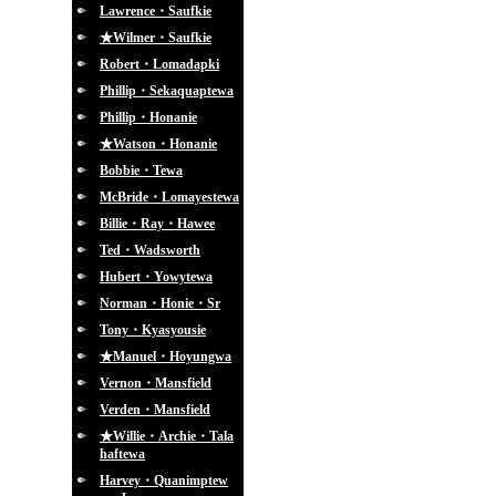
Lawrence・Saufkie
★Wilmer・Saufkie
Robert・Lomadapki
Phillip・Sekaquaptewa
Phillip・Honanie
★Watson・Honanie
Bobbie・Tewa
McBride・Lomayestewa
Billie・Ray・Hawee
Ted・Wadsworth
Hubert・Yowytewa
Norman・Honie・Sr
Tony・Kyasyousie
★Manuel・Hoyungwa
Vernon・Mansfield
Verden・Mansfield
★Willie・Archie・Tala
haftewa
Harvey・Quanimptew