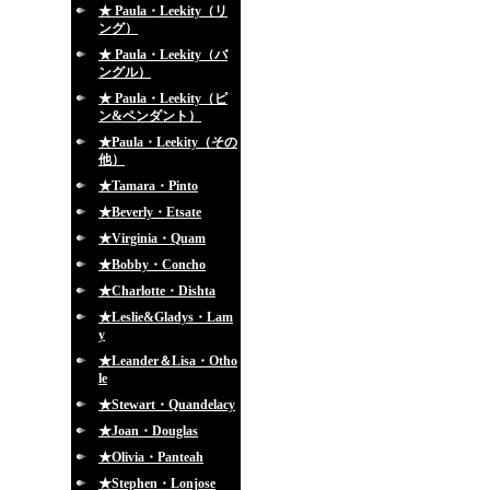
★ Paula・Leekity（リ
ング）
★ Paula・Leekity（バ
ングル）
★ Paula・Leekity（ピ
ン&ペンダント）
★Paula・Leekity（その
他）
★Tamara・Pinto
★Beverly・Etsate
★Virginia・Quam
★Bobby・Concho
★Charlotte・Dishta
★Leslie&Gladys・Lam
y
★Leander＆Lisa・Otho
le
★Stewart・Quandelacy
★Joan・Douglas
★Olivia・Panteah
★Stephen・Lonjose