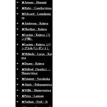
★Antone・Honanie
★Ricky・Coochwytewa
★Edward・Lomahong
va
★Anderson・Koinva
★Marthus・Koinva
★Lucion・Koinva（リ
ング他）
★Lucion・Koinva（バ
ングル&ペンダント）
★Melinda・Lucas・Koi
nva
★Duane・Koinva
★Delfred（Sparks）・
Masawytewa
★Emmett・Navakuku
★Alaric・Polequaptewa
★Willis・Humeyestewa
★Petra・Lamson
★Nathan・Fred・Jr