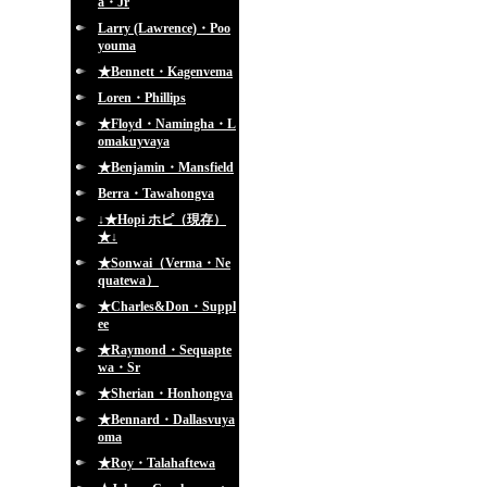
a・Jr
Larry (Lawrence)・Poo
youma
★Bennett・Kagenvema
Loren・Phillips
★Floyd・Namingha・L
omakuyvaya
★Benjamin・Mansfield
Berra・Tawahongva
↓★Hopi ホピ（現存）
★↓
★Sonwai（Verma・Ne
quatewa）
★Charles&Don・Suppl
ee
★Raymond・Sequapte
wa・Sr
★Sherian・Honhongva
★Bennard・Dallasvuya
oma
★Roy・Talahaftewa