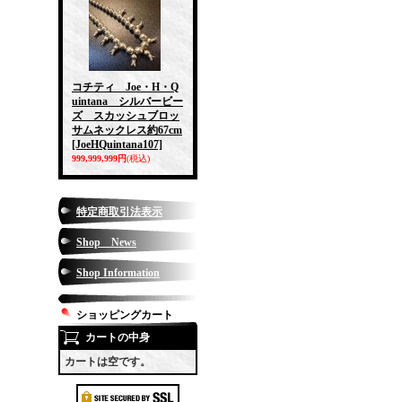
コチティ Joe・H・Q
uintana シルバービー
ズ スカッシュブロッ
サムネックレス約67cm
[JoeHQuintana107]
999,999,999円
(税込)
特定商取引法表示
Shop News
Shop Information
ショッピングカート
カートの中身
カートは空です。