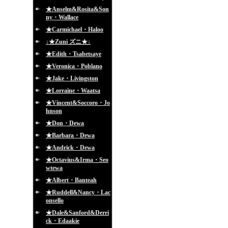
★Anselm&Rosita&Son
ny・Wallace
★Carmichael・Haloo
↓★Zuni ズニ★↓
★Edith・Tsabetsaye
★Veronica・Poblano
★Jake・Livingston
★Lorraine・Waatsa
★Vincent&Soccoro・Jo
hnson
★Don・Dewa
★Barbara・Dewa
★Andrick・Dewa
★Octavius&Irma・Seo
wtewa
★Albert・Banteah
★Ruddell&Nancy・Lac
onsello
★Dale&Sanford&Derri
ck・Edaakie