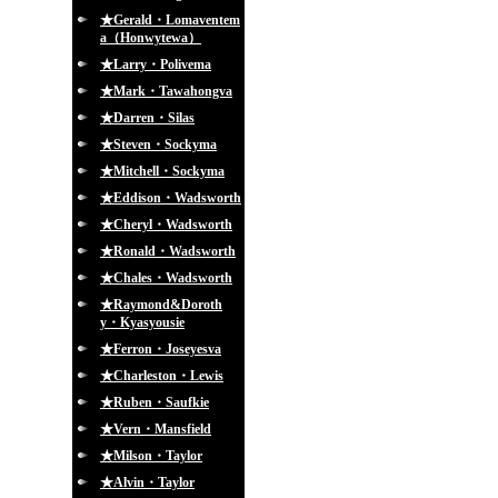
★Gerald・Lomaventem
a（Honwytewa）
★Larry・Polivema
★Mark・Tawahongva
★Darren・Silas
★Steven・Sockyma
★Mitchell・Sockyma
★Eddison・Wadsworth
★Cheryl・Wadsworth
★Ronald・Wadsworth
★Chales・Wadsworth
★Raymond&Doroth
y・Kyasyousie
★Ferron・Joseyesva
★Charleston・Lewis
★Ruben・Saufkie
★Vern・Mansfield
★Milson・Taylor
★Alvin・Taylor