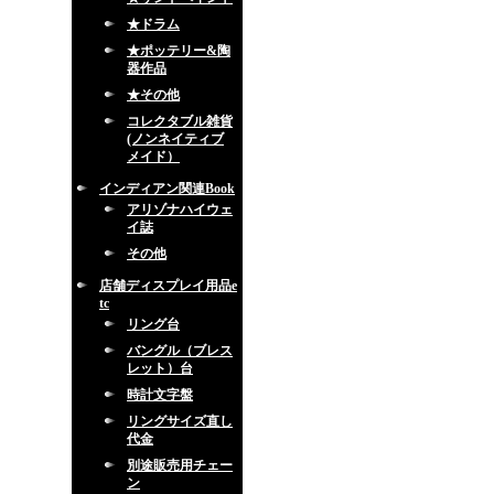
★ドラム
★ポッテリー&陶
器作品
★その他
コレクタブル雑貨
(ノンネイティブ
メイド）
インディアン関連Book
アリゾナハイウェ
イ誌
その他
店舗ディスプレイ用品e
tc
リング台
バングル（ブレス
レット）台
時計文字盤
リングサイズ直し
代金
別途販売用チェー
ン