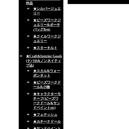
作品
★シルバージュエ
リー
★ビーズワークジ
ュエリー&ポーチ
バッグ&etc
★クイルワークジ
ュエリー
★スターキルト
★Craft&Interior Goods
(ナバホ&ノンネイティ
ブ込)
★スカル&ウォー
ボンネット
★ビーズワークド
ール&小物
★キャラクターモ
チーフ(ビーズワ
ークドール&サン
ドペイントetc)
★フェテッシュ
★カチーナドール
★サンドペイント