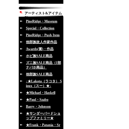
アーティスト&アイテム
別
PineRidge・Museum
Special・Collection
PineRidge・Push Item
他部族故人作家作品
Awards(賞)・作品
ホピ族SALE商品
ズニ族SALE商品（1部
ナバホ商品）
他部族SALE商品
↓★Lakota（ラコタ） S
ioux（スー）★↓
★Michael・Haskell
★Paul・Szabo
Barry・Johnson
★サンダーバードショ
ップファミリー★
★Frank・Patania・Sr