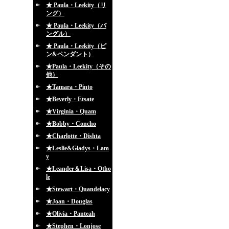
★ Paula・Leekity（リ
ング）
★ Paula・Leekity（バ
ングル）
★ Paula・Leekity（ピ
ン&ペンダント）
★Paula・Leekity（その
他）
★Tamara・Pinto
★Beverly・Etsate
★Virginia・Quam
★Bobby・Concho
★Charlotte・Dishta
★Leslie&Gladys・Lam
y
★Leander＆Lisa・Otho
le
★Stewart・Quandelacy
★Joan・Douglas
★Olivia・Panteah
★Stephen・Lonjose