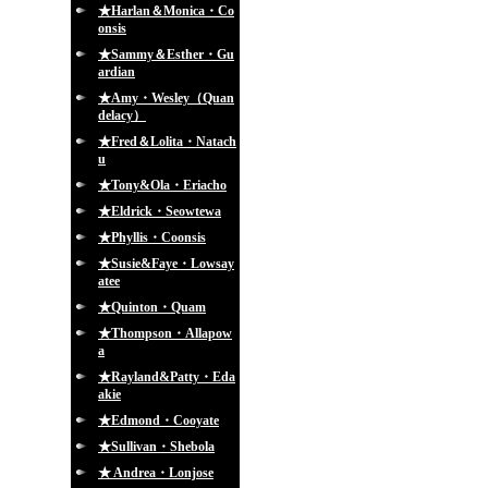
★Harlan＆Monica・Co
onsis
★Sammy＆Esther・Gu
ardian
★Amy・Wesley（Quan
delacy）
★Fred＆Lolita・Natach
u
★Tony&Ola・Eriacho
★Eldrick・Seowtewa
★Phyllis・Coonsis
★Susie&Faye・Lowsay
atee
★Quinton・Quam
★Thompson・Allapow
a
★Rayland&Patty・Eda
akie
★Edmond・Cooyate
★Sullivan・Shebola
★ Andrea・Lonjose