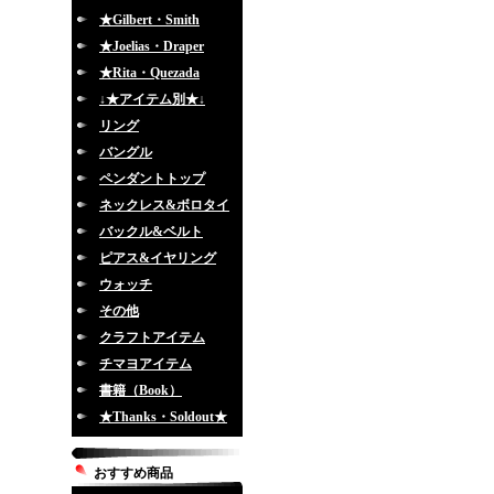
★Gilbert・Smith
★Joelias・Draper
★Rita・Quezada
↓★アイテム別★↓
リング
バングル
ペンダントトップ
ネックレス&ボロタイ
バックル&ベルト
ピアス&イヤリング
ウォッチ
その他
クラフトアイテム
チマヨアイテム
書籍（Book）
★Thanks・Soldout★
おすすめ商品