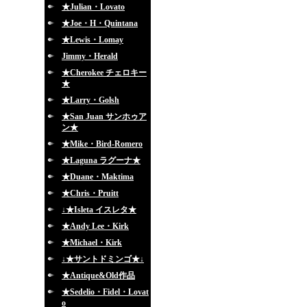
★Julian・Lovato
★Joe・H・Quintana
★Lewis・Lomay
Jimmy・Herald
★Cherokee チェロキー
★
★Larry・Golsh
★San Juan サンホゥア
ン★
★Mike・Bird-Romero
★Laguna ラグーナ★
★Duane・Maktima
★Chris・Pruitt
↓★Isleta イスレタ★
★Andy Lee・Kirk
★Michael・Kirk
↓★サントドミンゴ★↓
★Antique&Old作品
★Sedelio・Fidel・Lovat
o