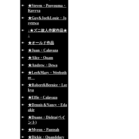
★Steven・Pooyouma・
Kuyvya
★Guy&Joe&Louie・Jo
sytewa
↓★ズニ故人作家作品★
↓
★オールド作品
★Juan・Calavaza
★Alice・Quam
★Andrew・Dewa
★Lee&Mary・Weeboth
ee
★Robert&Bernice・Lee
kya
★Effie・Calavaza
★Dennis＆Nancy・Eda
akie
★Duane・Dishta(ペイ
ント)
★Myron・Panteah
★Dickie・Quandelacy