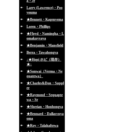
a・Jr
Larry (Lawrence)・Poo
youma
★Bennett・Kagenvema
Loren・Phillips
★Floyd・Namingha・L
omakuyvaya
★Benjamin・Mansfield
Berra・Tawahongva
↓★Hopi ホピ（現存）
★↓
★Sonwai（Verma・Ne
quatewa）
★Charles&Don・Suppl
ee
★Raymond・Sequapte
wa・Sr
★Sherian・Honhongva
★Bennard・Dallasvuya
oma
★Roy・Talahaftewa