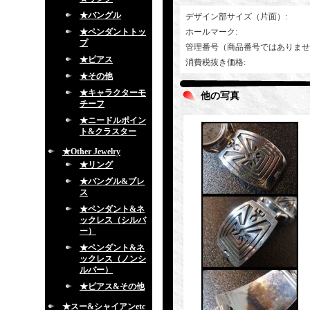
★バングル
デザイン部サイズ（片面）
:
★ペンダントトッ
ホールマーク
:
プ
管理番号（商品番号ではありませ
★ピアス
消費税抜き価格
:
★その他
★キャラクターモ
他の写真
チーフ
★ニードルポイン
ト&クラスター
★Other Jewelry
★リング
★バングル&ブレ
ス
★ペンダント&ネ
ックレス（シルバ
ー）
★ペンダント&ネ
ックレス（ノンシ
ルバー）
★ピアス&その他
★スー&シャイアンetc