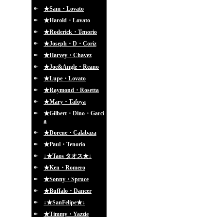
★Sam・Lovato
★Harold・Lovato
★Roderick・Tenorio
★Joseph・D・Coriz
★Harvey・Chavez
★Joe&Angle・Reano
★Lupe・Lovato
★Raymond・Rosetta
★Mary・Tafoya
★Gilbert・Dino・Garci
a
★Dorene・Calabaza
★Paul・Tenorio
↓★Taos タオス★↓
★Ken・Romero
★Sonny・Spruce
★Buffalo・Dancer
↓★SanFelipe★↓
★Timmy・Yazzie