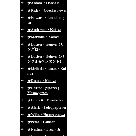
★Antone・Honanie
★Ricky・Coochwytewa
★Edward・Lomahong
va
★Anderson・Koinva
★Marthus・Koinva
★Lucion・Koinva（リ
ング他）
★Lucion・Koinva（バ
ングル&ペンダント）
★Melinda・Lucas・Koi
nva
★Duane・Koinva
★Delfred（Sparks）・
Masawytewa
★Emmett・Navakuku
★Alaric・Polequaptewa
★Willis・Humeyestewa
★Petra・Lamson
★Nathan・Fred・Jr