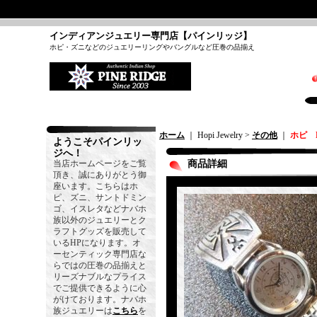
インディアンジュエリー専門店【パインリッジ】
ホピ・ズニなどのジュエリーリングやバングルなど圧巻の品揃え
ホーム
｜ Hopi Jewelry >
その他
｜
ホピ B
ようこそパインリッ
ジへ！
当店ホームページをご覧
商品詳細
頂き、誠にありがとう御
座います。こちらはホ
ピ、ズニ、サントドミン
ゴ、イスレタなどナバホ
族以外のジュエリーとク
ラフトグッズを販売して
いるHPになります。オ
ーセンティック専門店な
らではの圧巻の品揃えと
リーズナブルなプライス
でご提供できるように心
がけております。ナバホ
族ジュエリーは
こちら
を