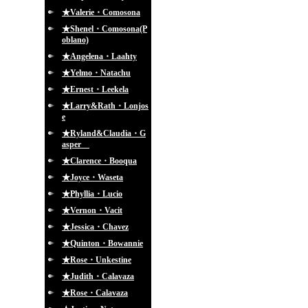
★Valerie・Comosona
★Shenel・Comosona(P
oblano)
★Angelena・Laahty
★Yelmo・Natachu
★Ernest・Leekela
★Larry&Rath・Lonjos
e
★Ryland&Claudia・G
asper
★Clarence・Booqua
★Joyce・Waseta
★Phyllia・Lucio
★Vernon・Vacit
★Jessica・Chavez
★Quinton・Bowannie
★Rose・Unkestine
★Judith・Calavaza
★Rose・Calavaza