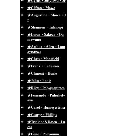
★Cyrus・Josytewa・Jr
★Clifton・Mowa
★Augustine・Mowa・J
r
★Shannon・Talawepi
★Loren・Sakeva・Qu
mawunu
★Arthur・Allen・Lom
ayestewa
★Chris・Mansfield
★Frank・Lahaleon
★Clement・Honie
★John・honie
★Riley・Polyquaptewa
★Fernando・Puhuhefv
aya
★Carol・Humeyestewa
★George・Phillips
★Trinidad&Dawn・Lu
cas
★Gene・Pooyouma