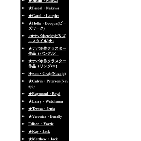
★Justin・Natewa
★Pascal・Nakewa
★Carol ・Lateyice
★Hollie・Booqua(ビー
ズワーク)
↓★ナバホetc(ホピ&ズ
ニスタイル)★↓
★ナバホ作クラスター
作品（バングル）
★ナバホ作クラスター
作品（リングetc）
Hyson・Craig(Navajo)
★Calvin・Peterson(Nav
ajo)
★Raymond・Boyd
★Larry・Watchman
★Tevesa・Jenio
★Veronica・Benally
Edison・Yazzie
★Ray・Jack
★Matthew・Jack