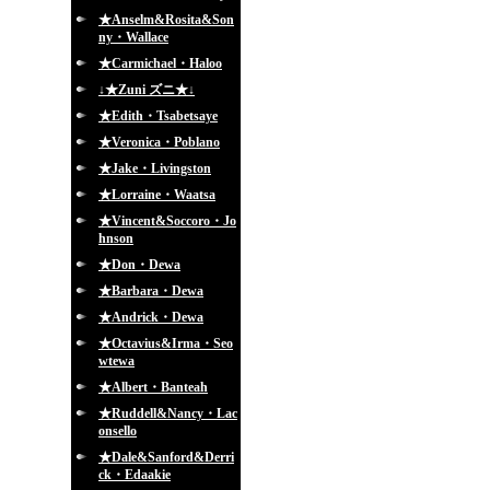
★Anselm&Rosita&Son
ny・Wallace
★Carmichael・Haloo
↓★Zuni ズニ★↓
★Edith・Tsabetsaye
★Veronica・Poblano
★Jake・Livingston
★Lorraine・Waatsa
★Vincent&Soccoro・Jo
hnson
★Don・Dewa
★Barbara・Dewa
★Andrick・Dewa
★Octavius&Irma・Seo
wtewa
★Albert・Banteah
★Ruddell&Nancy・Lac
onsello
★Dale&Sanford&Derri
ck・Edaakie