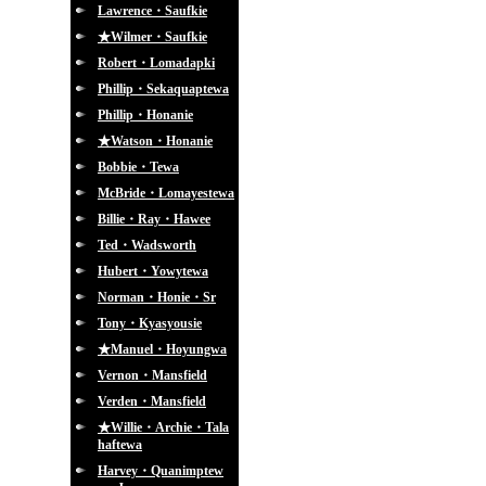
Lawrence・Saufkie
★Wilmer・Saufkie
Robert・Lomadapki
Phillip・Sekaquaptewa
Phillip・Honanie
★Watson・Honanie
Bobbie・Tewa
McBride・Lomayestewa
Billie・Ray・Hawee
Ted・Wadsworth
Hubert・Yowytewa
Norman・Honie・Sr
Tony・Kyasyousie
★Manuel・Hoyungwa
Vernon・Mansfield
Verden・Mansfield
★Willie・Archie・Tala
haftewa
Harvey・Quanimptew