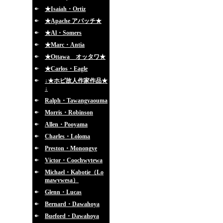
★Isaiah・Ortiz
★Apache アパッチ★
★Al・Somers
★Marc・Antia
★Ottawa オッタワ★
★Carlos・Eagle
↓★ホピ故人作家作品★
↓
Ralph・Tawangyaouma
Morris・Robinson
Allen・Pooyama
Charles・Loloma
Preston・Monongye
Victor・Coochwytewa
Michael・Kabotie（Lo
mawywesa）
Glenn・Lucas
Bernard・Dawahoya
Bueford・Dawahoya