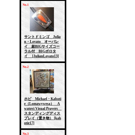
No.1
サントドミンゴ Julia
n・Lovato オーバレ
イ 超BIGサイズコー
ラル付 BIGボロタ
イ
[JulianLovato13]
No.2
ホピ Michael・Kaboti
e（Lomawywesa） A
watovi Visual Prayers
スタンディングディス
プレイ（置き物）
[kab
otie17]
No.3