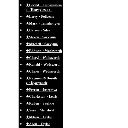
★Gerald・Lomaventem
a（Honwytewa）
★Larry・Polivema
★Mark・Tawahongva
★Darren・Silas
★Steven・Sockyma
★Mitchell・Sockyma
★Eddison・Wadsworth
★Cheryl・Wadsworth
★Ronald・Wadsworth
★Chales・Wadsworth
★Raymond&Doroth
y・Kyasyousie
★Ferron・Joseyesva
★Charleston・Lewis
★Ruben・Saufkie
★Vern・Mansfield
★Milson・Taylor
★Alvin・Taylor