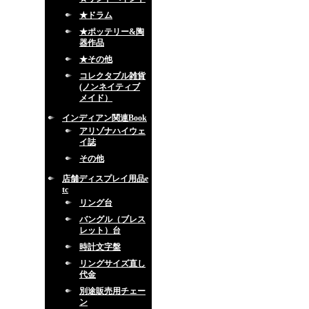
★ドラム
★ポッテリー&陶
器作品
★その他
コレクタブル雑貨
(ノンネイティブ
メイド）
インディアン関連Book
アリゾナハイウェ
イ誌
その他
店舗ディスプレイ用品e
tc
リング台
バングル（ブレス
レット）台
時計文字盤
リングサイズ直し
代金
別途販売用チェー
ン