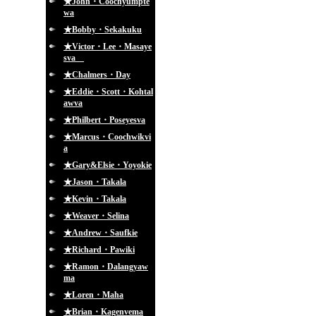
★John・Coochyumpte
wa
★Bobby・Sekakuku
★Victor・Lee・Masaye
sva
★Chalmers・Day
★Eddie・Scott・Kohtal
awva
★Philbert・Poseyesva
★Marcus・Coochwikvi
a
★Gary&Elsie・Yoyokie
★Jason・Takala
★Kevin・Takala
★Weaver・Selina
★Andrew・Saufkie
★Richard・Pawiki
★Ramon・Dalangyaw
ma
★Loren・Maha
★Brian・Kagenvema