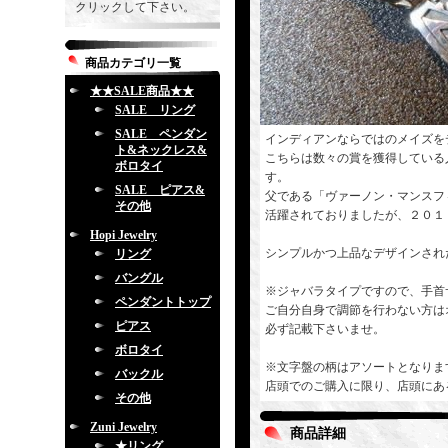
クリックして下さい。
商品カテゴリ一覧
★★SALE商品★★
SALE リング
SALE ペンダン
インディアンならではのメイズを
ト&ネックレス&
こちらは数々の賞を獲得している
ボロタイ
す。
SALE ピアス&
父である「ヴァーノン・マンスフ
その他
活躍されておりましたが、２０１
Hopi Jewelry
シンプルかつ上品なデザインされ
リング
バングル
※ジャバラタイプですので、手首
ペンダントトップ
ご自分自身で調節を行わない方は
ピアス
必ず記載下さいませ。
ボロタイ
※文字盤の柄はアソートとなりま
バックル
店頭でのご購入に限り、店頭にあ
その他
Zuni Jewelry
商品詳細
★リング