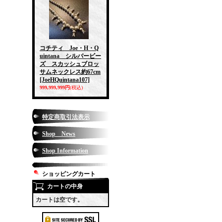
コチティ Joe・H・Q
uintana シルバービー
ズ スカッシュブロッ
サムネックレス約67cm
[JoeHQuintana107]
999,999,999円
(税込)
特定商取引法表示
Shop News
Shop Information
ショッピングカート
カートの中身
カートは空です。