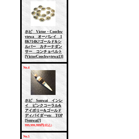
ホピ Victor・Coochw
ytewa オーバレイ 1
8K?14K?ゴールド&シ
ルバー カチーナダン
サー コンチョベルト
[VictorCoochwytewa13]
No.4
ホピ Sonwai インレ
イ ピンクコーラル&
アイボリー&ゴールド
ディバイダーetc TOP
[Sonwai7]
999,999,999円
(税込)
No.5