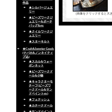
作品
★シルバージュエ
リー
(画像をクリックすると大
★ビーズワークジ
ュエリー&ポーチ
バッグ&etc
★クイルワークジ
ュエリー
★スターキルト
★Craft&Interior Goods
(ナバホ&ノンネイティ
ブ込)
★スカル&ウォー
ボンネット
★ビーズワークド
ール&小物
★キャラクターモ
チーフ(ビーズワ
ークドール&サン
ドペイントetc)
★フェテッシュ
★カチーナドール
★サンドペイント