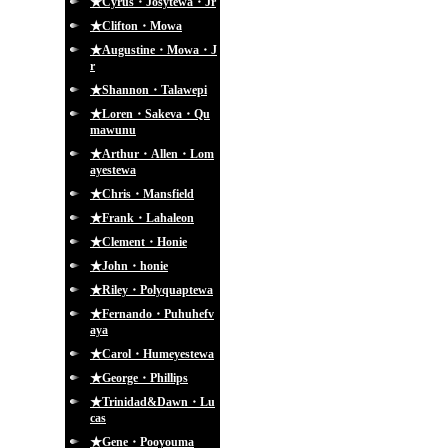
★Cyrus・Josytewa・Jr
★Clifton・Mowa
★Augustine・Mowa・J
r
★Shannon・Talawepi
★Loren・Sakeva・Qu
mawunu
★Arthur・Allen・Lom
ayestewa
★Chris・Mansfield
★Frank・Lahaleon
★Clement・Honie
★John・honie
★Riley・Polyquaptewa
★Fernando・Puhuhefv
aya
★Carol・Humeyestewa
★George・Phillips
★Trinidad&Dawn・Lu
cas
★Gene・Pooyouma