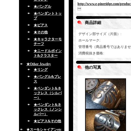
http://www.e-pineridge.com/produc
★バングル

★ペンダントトッ
プ
商品詳細
★ピアス
★その他
デザイン部サイズ（片面）
:
★キャラクターモ
ホールマーク
:
チーフ
管理番号（商品番号ではありませ
★ニードルポイン
消費税抜き価格
:
ト&クラスター
★Other Jewelry
他の写真
★リング
★バングル&ブレ
ス
★ペンダント&ネ
ックレス（シルバ
ー）
★ペンダント&ネ
ックレス（ノンシ
ルバー）
★ピアス&その他
★スー&シャイアンetc