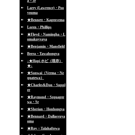
a・Jr
Larry (Lawrence)・Poo
youma
★Bennett・Kagenvema
Loren・Phillips
★Floyd・Namingha・L
omakuyvaya
★Benjamin・Mansfield
Berra・Tawahongva
↓★Hopi ホピ（現存）
★↓
★Sonwai（Verma・Ne
quatewa）
★Charles&Don・Suppl
ee
★Raymond・Sequapte
wa・Sr
★Sherian・Honhongva
★Bennard・Dallasvuya
oma
★Roy・Talahaftewa