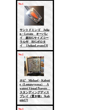
No.1
サントドミンゴ Julia
n・Lovato オーバレ
イ 超BIGサイズコー
ラル付 BIGボロタ
イ
[JulianLovato13]
No.2
ホピ Michael・Kaboti
e（Lomawywesa） A
watovi Visual Prayers
スタンディングディス
プレイ（置き物）
[kab
otie17]
No.3