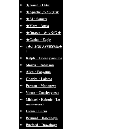
★Isaiah・Ortiz
★Apache アパッチ★
★Al・Somers
★Marc・Antia
★Ottawa オッタワ★
★Carlos・Eagle
↓★ホピ故人作家作品★
↓
Ralph・Tawangyaouma
Morris・Robinson
Allen・Pooyama
Charles・Loloma
Preston・Monongye
Victor・Coochwytewa
Michael・Kabotie（Lo
mawywesa）
Glenn・Lucas
Bernard・Dawahoya
Bueford・Dawahoya