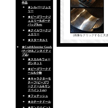
作品
★シルバージュエ
リー
★ビーズワークジ
ュエリー&ポーチ
バッグ&etc
★クイルワークジ
ュエリー
(画像をクリックすると大
★スターキルト
★Craft&Interior Goods
(ナバホ&ノンネイティ
ブ込)
★スカル&ウォー
ボンネット
★ビーズワークド
ール&小物
★キャラクターモ
チーフ(ビーズワ
ークドール&サン
ドペイントetc)
★フェテッシュ
★カチーナドール
★サンドペイント