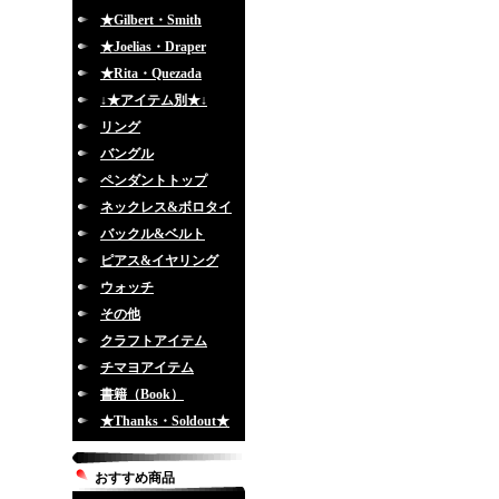
★Gilbert・Smith
★Joelias・Draper
★Rita・Quezada
↓★アイテム別★↓
リング
バングル
ペンダントトップ
ネックレス&ボロタイ
バックル&ベルト
ピアス&イヤリング
ウォッチ
その他
クラフトアイテム
チマヨアイテム
書籍（Book）
★Thanks・Soldout★
おすすめ商品