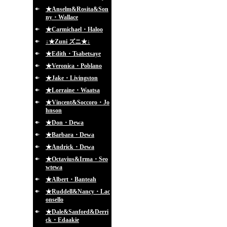
★Anselm&Rosita&Son
ny・Wallace
★Carmichael・Haloo
↓★Zuni ズニ★↓
★Edith・Tsabetsaye
★Veronica・Poblano
★Jake・Livingston
★Lorraine・Waatsa
★Vincent&Soccoro・Jo
hnson
★Don・Dewa
★Barbara・Dewa
★Andrick・Dewa
★Octavius&Irma・Seo
wtewa
★Albert・Banteah
★Ruddell&Nancy・Lac
onsello
★Dale&Sanford&Derri
ck・Edaakie