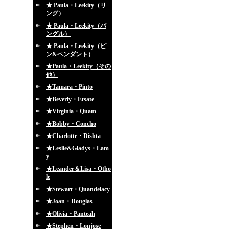
★ Paula・Leekity（リ
ング）
★ Paula・Leekity（バ
ングル）
★ Paula・Leekity（ピ
ン&ペンダント）
★Paula・Leekity（その
他）
★Tamara・Pinto
★Beverly・Etsate
★Virginia・Quam
★Bobby・Concho
★Charlotte・Dishta
★Leslie&Gladys・Lam
y
★Leander＆Lisa・Otho
le
★Stewart・Quandelacy
★Joan・Douglas
★Olivia・Panteah
★Stephen・Lonjose