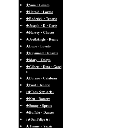
★Sam・Lovato
★Harold・Lovato
★Roderick・Tenorio
★Joseph・D・Coriz
★Harvey・Chavez
★Joe&Angle・Reano
★Lupe・Lovato
★Raymond・Rosetta
★Mary・Tafoya
★Gilbert・Dino・Garci
a
★Dorene・Calabaza
★Paul・Tenorio
↓★Taos タオス★↓
★Ken・Romero
★Sonny・Spruce
★Buffalo・Dancer
↓★SanFelipe★↓
★Timmy・Yazzie