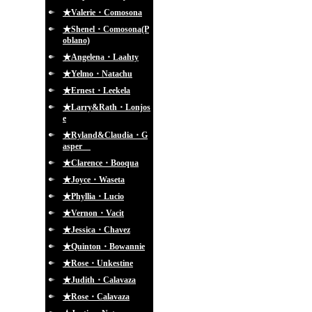
★Valerie・Comosona
★Shenel・Comosona(P
oblano)
★Angelena・Laahty
★Yelmo・Natachu
★Ernest・Leekela
★Larry&Rath・Lonjos
e
★Ryland&Claudia・G
asper
★Clarence・Booqua
★Joyce・Waseta
★Phyllia・Lucio
★Vernon・Vacit
★Jessica・Chavez
★Quinton・Bowannie
★Rose・Unkestine
★Judith・Calavaza
★Rose・Calavaza