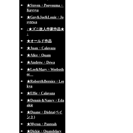
★Steven・Pooyouma・
Kuyvya
★Guy&Joe&Louie・Jo
sytewa
↓★ズニ故人作家作品★
↓
★オールド作品
★Juan・Calavaza
★Alice・Quam
★Andrew・Dewa
★Lee&Mary・Weeboth
ee
★Robert&Bernice・Lee
kya
★Effie・Calavaza
★Dennis＆Nancy・Eda
akie
★Duane・Dishta(ペイ
ント)
★Myron・Panteah
★Dickie・Quandelacy