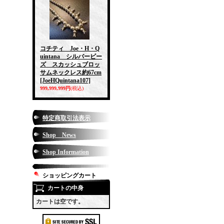
コチティ Joe・H・Q
uintana シルバービー
ズ スカッシュブロッ
サムネックレス約67cm
[JoeHQuintana107]
999,999,999円
(税込)
特定商取引法表示
Shop News
Shop Information
ショッピングカート
カートの中身
カートは空です。