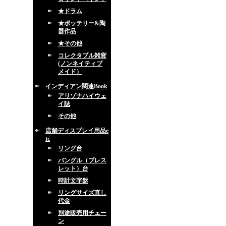
★ドラム
★ポッテリー&陶
器作品
★その他
コレクタブル雑貨
(ノンネイティブ
メイド）
インディアン関連Book
アリゾナハイウェ
イ誌
その他
店舗ディスプレイ用品e
tc
リング台
バングル（ブレス
レット）台
時計文字盤
リングサイズ直し
代金
別途販売用チェー
ン