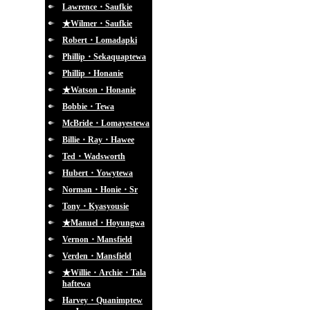
Lawrence・Saufkie
★Wilmer・Saufkie
Robert・Lomadapki
Phillip・Sekaquaptewa
Phillip・Honanie
★Watson・Honanie
Bobbie・Tewa
McBride・Lomayestewa
Billie・Ray・Hawee
Ted・Wadsworth
Hubert・Yowytewa
Norman・Honie・Sr
Tony・Kyasyousie
★Manuel・Hoyungwa
Vernon・Mansfield
Verden・Mansfield
★Willie・Archie・Tala
haftewa
Harvey・Quanimptew