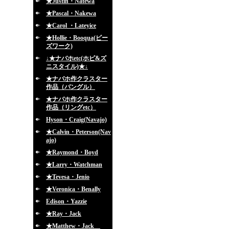
★Justin・Natewa
★Pascal・Nakewa
★Carol ・Lateyice
★Hollie・Booqua(ビー
ズワーク)
↓★ナバホetc(ホピ&ズ
ニスタイル)★↓
★ナバホ作クラスター
作品（バングル）
★ナバホ作クラスター
作品（リングetc）
Hyson・Craig(Navajo)
★Calvin・Peterson(Nav
ajo)
★Raymond・Boyd
★Larry・Watchman
★Tevesa・Jenio
★Veronica・Benally
Edison・Yazzie
★Ray・Jack
★Matthew・Jack