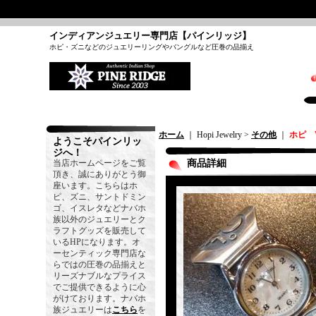
インディアンジュエリー専門店【パインリッジ】
ホピ・ズニなどのジュエリーリングやバングルなど圧巻の品揃え
ホーム
｜ Hopi Jewelry >
その他
｜
ホピ 
ようこそパインリッ
ジへ！
当店ホームページをご覧
商品詳細
頂き、誠にありがとう御
座います。こちらはホ
ピ、ズニ、サントドミン
ゴ、イスレタなどナバホ
族以外のジュエリーとク
ラフトグッズを販売して
いるHPになります。オ
ーセンティック専門店な
らではの圧巻の品揃えと
リーズナブルなプライス
でご提供できるように心
がけております。ナバホ
族ジュエリーは
こちら
を