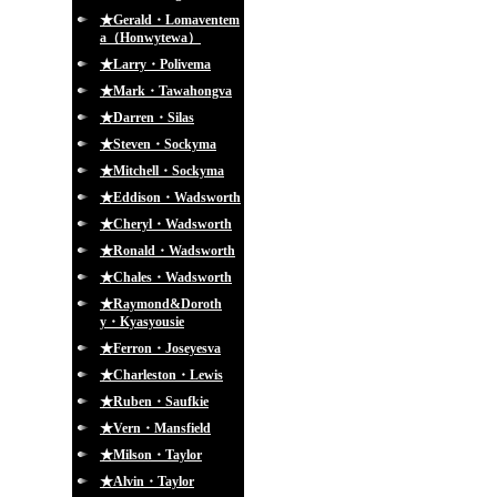
★Gerald・Lomaventem
a（Honwytewa）
★Larry・Polivema
★Mark・Tawahongva
★Darren・Silas
★Steven・Sockyma
★Mitchell・Sockyma
★Eddison・Wadsworth
★Cheryl・Wadsworth
★Ronald・Wadsworth
★Chales・Wadsworth
★Raymond&Doroth
y・Kyasyousie
★Ferron・Joseyesva
★Charleston・Lewis
★Ruben・Saufkie
★Vern・Mansfield
★Milson・Taylor
★Alvin・Taylor