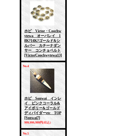
ホピ Victor・Coochw
ytewa オーバレイ 1
8K?14K?ゴールド&シ
ルバー カチーナダン
サー コンチョベルト
[VictorCoochwytewa13]
No.4
ホピ Sonwai インレ
イ ピンクコーラル&
アイボリー&ゴールド
ディバイダーetc TOP
[Sonwai7]
999,999,999円
(税込)
No.5