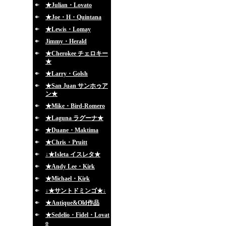
★Julian・Lovato
★Joe・H・Quintana
★Lewis・Lomay
Jimmy・Herald
★Cherokee チェロキー
★
★Larry・Golsh
★San Juan サンホゥア
ン★
★Mike・Bird-Romero
★Laguna ラグーナ★
★Duane・Maktima
★Chris・Pruitt
↓★Isleta イスレタ★
★Andy Lee・Kirk
★Michael・Kirk
↓★サントドミンゴ★↓
★Antique&Old作品
★Sedelio・Fidel・Lovat
o