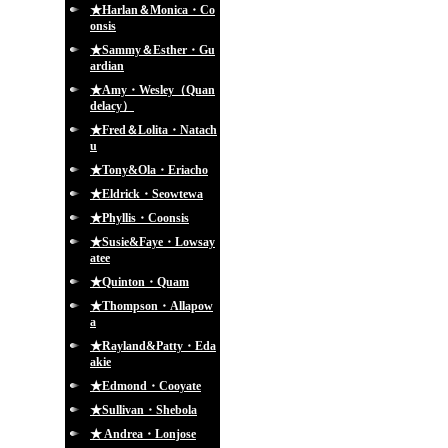
★Harlan＆Monica・Co
onsis
★Sammy＆Esther・Gu
ardian
★Amy・Wesley（Quan
delacy）
★Fred＆Lolita・Natach
u
★Tony&Ola・Eriacho
★Eldrick・Seowtewa
★Phyllis・Coonsis
★Susie&Faye・Lowsay
atee
★Quinton・Quam
★Thompson・Allapow
a
★Rayland&Patty・Eda
akie
★Edmond・Cooyate
★Sullivan・Shebola
★ Andrea・Lonjose