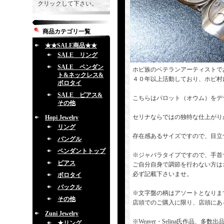
クリックして下さい。
商品カテゴリ一覧
★★SALE商品★★
SALE リング
SALE ペンダン
ホピ族のベテランアーティストで
ト&ネックレス&
４０年以上活動しており、ホピ村
ボロタイ
SALE ピアス&
こちらはパロット（オウム）をデ
その他
セリナならではの独特な仕上がり
Hopi Jewelry
リング
存在感あるサイズですので、目立
バングル
ペンダントトップ
※ジャバラタイプですので、手首
ピアス
ご自分自身で調節を行わない方は
必ず記載下さいませ。
ボロタイ
バックル
※文字盤の柄はアソートとなりま
その他
店頭でのご購入に限り、店頭にあ
Zuni Jewelry
※Weaver・Selina氏作品
★リング