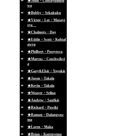
★John・Coochyumpte
wa
★Bobby・Sekakuku
★Victor・Lee・Masaye
sva
★Chalmers・Day
★Eddie・Scott・Kohtal
awva
★Philbert・Poseyesva
★Marcus・Coochwikvi
a
★Gary&Elsie・Yoyokie
★Jason・Takala
★Kevin・Takala
★Weaver・Selina
★Andrew・Saufkie
★Richard・Pawiki
★Ramon・Dalangyaw
ma
★Loren・Maha
★Brian・Kagenvema