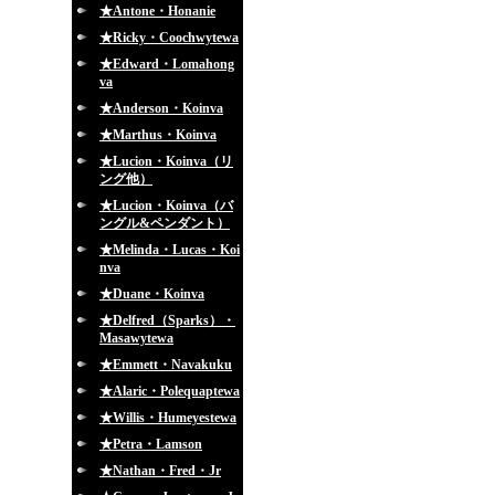
★Antone・Honanie
★Ricky・Coochwytewa
★Edward・Lomahong
va
★Anderson・Koinva
★Marthus・Koinva
★Lucion・Koinva（リ
ング他）
★Lucion・Koinva（バ
ングル&ペンダント）
★Melinda・Lucas・Koi
nva
★Duane・Koinva
★Delfred（Sparks）・
Masawytewa
★Emmett・Navakuku
★Alaric・Polequaptewa
★Willis・Humeyestewa
★Petra・Lamson
★Nathan・Fred・Jr