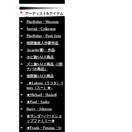
アーティスト&アイテム
別
PineRidge・Museum
Special・Collection
PineRidge・Push Item
他部族故人作家作品
Awards(賞)・作品
ホピ族SALE商品
ズニ族SALE商品（1部
ナバホ商品）
他部族SALE商品
↓★Lakota（ラコタ） S
ioux（スー）★↓
★Michael・Haskell
★Paul・Szabo
Barry・Johnson
★サンダーバードショ
ップファミリー★
★Frank・Patania・Sr