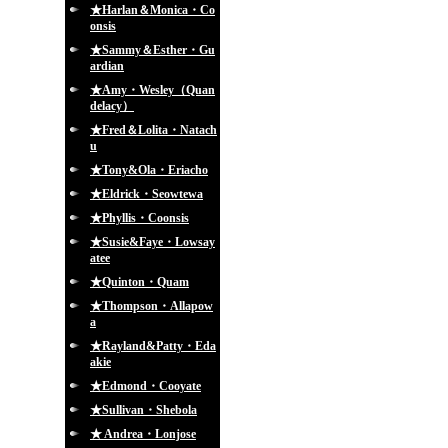
★Harlan＆Monica・Co
onsis
★Sammy＆Esther・Gu
ardian
★Amy・Wesley（Quan
delacy）
★Fred＆Lolita・Natach
u
★Tony&Ola・Eriacho
★Eldrick・Seowtewa
★Phyllis・Coonsis
★Susie&Faye・Lowsay
atee
★Quinton・Quam
★Thompson・Allapow
a
★Rayland&Patty・Eda
akie
★Edmond・Cooyate
★Sullivan・Shebola
★ Andrea・Lonjose