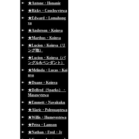
★Antone・Honanie
★Ricky・Coochwytewa
★Edward・Lomahong
va
★Anderson・Koinva
★Marthus・Koinva
★Lucion・Koinva（リ
ング他）
★Lucion・Koinva（バ
ングル&ペンダント）
★Melinda・Lucas・Koi
nva
★Duane・Koinva
★Delfred（Sparks）・
Masawytewa
★Emmett・Navakuku
★Alaric・Polequaptewa
★Willis・Humeyestewa
★Petra・Lamson
★Nathan・Fred・Jr