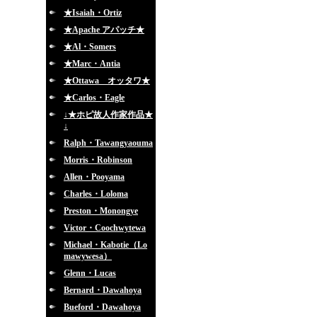
★Isaiah・Ortiz
★Apache アパッチ★
★Al・Somers
★Marc・Antia
★Ottawa オッタワ★
★Carlos・Eagle
↓★ホピ故人作家作品★
↓
Ralph・Tawangyaouma
Morris・Robinson
Allen・Pooyama
Charles・Loloma
Preston・Monongye
Victor・Coochwytewa
Michael・Kabotie（Lo
mawywesa）
Glenn・Lucas
Bernard・Dawahoya
Bueford・Dawahoya