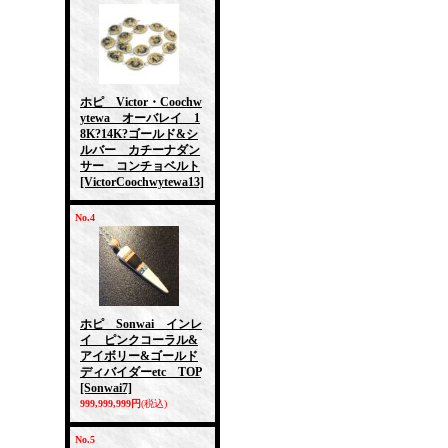
ホピ Victor・Coochw
ytewa オーバレイ 1
8K?14K?ゴールド&シ
ルバー カチーナダン
サー コンチョベルト
[VictorCoochwytewa13]
No.4
ホピ Sonwai インレ
イ ピンクコーラル&
アイボリー&ゴールド
ディバイダーetc TOP
[Sonwai7]
999,999,999円
(税込)
No.5