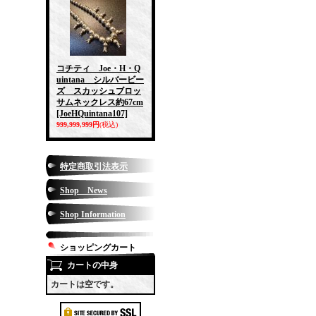
コチティ Joe・H・Q
uintana シルバービー
ズ スカッシュブロッ
サムネックレス約67cm
[JoeHQuintana107]
999,999,999円
(税込)
特定商取引法表示
Shop News
Shop Information
ショッピングカート
カートの中身
カートは空です。