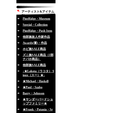
アーティスト&アイテム
別
PineRidge・Museum
Special・Collection
PineRidge・Push Item
他部族故人作家作品
Awards(賞)・作品
ホピ族SALE商品
ズニ族SALE商品（1部
ナバホ商品）
他部族SALE商品
↓★Lakota（ラコタ） S
ioux（スー）★↓
★Michael・Haskell
★Paul・Szabo
Barry・Johnson
★サンダーバードショ
ップファミリー★
★Frank・Patania・Sr