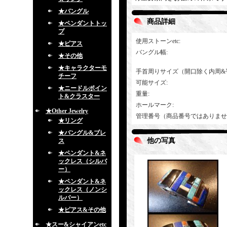
★バングル
商品詳細
★ペンダントトッ
プ
使用ストーンetc
:
★ピアス
バングル幅
:
★その他
★キャラクターモ
手首周りサイズ（開口除く内周&
チーフ
可能サイズ
:
★ニードルポイン
重量
:
ト&クラスター
ホールマーク
:
★Other Jewelry
管理番号（商品番号ではありませ
★リング
★バングル&ブレ
他の写真
ス
★ペンダント&ネ
ックレス（シルバ
ー）
★ペンダント&ネ
ックレス（ノンシ
ルバー）
★ピアス&その他
★スー&シャイアンetc