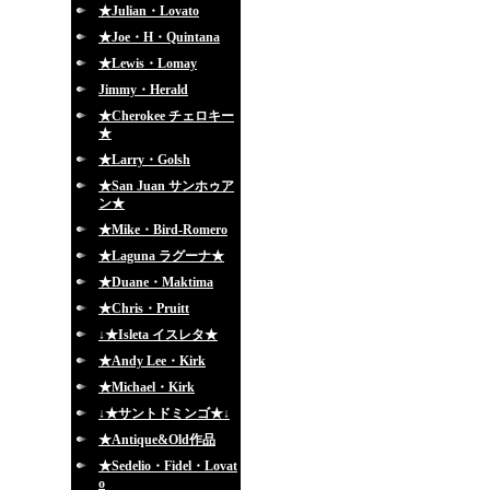
★Julian・Lovato
★Joe・H・Quintana
★Lewis・Lomay
Jimmy・Herald
★Cherokee チェロキー
★
★Larry・Golsh
★San Juan サンホゥア
ン★
★Mike・Bird-Romero
★Laguna ラグーナ★
★Duane・Maktima
★Chris・Pruitt
↓★Isleta イスレタ★
★Andy Lee・Kirk
★Michael・Kirk
↓★サントドミンゴ★↓
★Antique&Old作品
★Sedelio・Fidel・Lovat
o