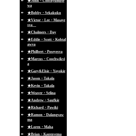
★John・Coochyumpte
wa
★Bobby・Sekakuku
★Victor・Lee・Masaye
sva
★Chalmers・Day
★Eddie・Scott・Kohtal
awva
★Philbert・Poseyesva
★Marcus・Coochwikvi
a
★Gary&Elsie・Yoyokie
★Jason・Takala
★Kevin・Takala
★Weaver・Selina
★Andrew・Saufkie
★Richard・Pawiki
★Ramon・Dalangyaw
ma
★Loren・Maha
★Brian・Kagenvema