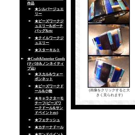
作品
★シルバージュエ
リー
★ビーズワークジ
ュエリー&ポーチ
バッグ&etc
★クイルワークジ
ュエリー
★スターキルト
★Craft&Interior Goods
(ナバホ&ノンネイティ
ブ込)
★スカル&ウォー
ボンネット
★ビーズワークド
(画像をクリックすると大
ール&小物
きく見られます)
★キャラクターモ
チーフ(ビーズワ
ークドール&サン
ドペイントetc)
★フェテッシュ
★カチーナドール
★サンドペイント