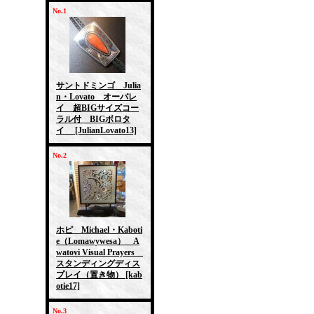
No.1
サントドミンゴ Julia
n・Lovato オーバレ
イ 超BIGサイズコー
ラル付 BIGボロタ
イ
[JulianLovato13]
No.2
ホピ Michael・Kaboti
e（Lomawywesa） A
watovi Visual Prayers
スタンディングディス
プレイ（置き物）
[kab
otie17]
No.3