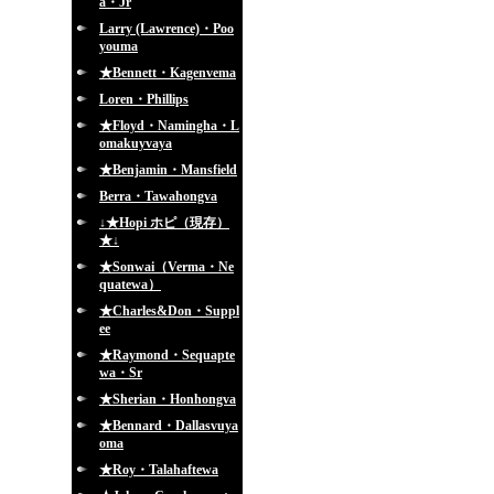
a・Jr
Larry (Lawrence)・Poo
youma
★Bennett・Kagenvema
Loren・Phillips
★Floyd・Namingha・L
omakuyvaya
★Benjamin・Mansfield
Berra・Tawahongva
↓★Hopi ホピ（現存）
★↓
★Sonwai（Verma・Ne
quatewa）
★Charles&Don・Suppl
ee
★Raymond・Sequapte
wa・Sr
★Sherian・Honhongva
★Bennard・Dallasvuya
oma
★Roy・Talahaftewa