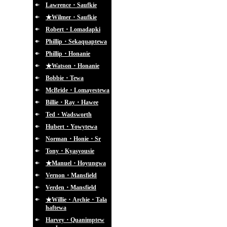
Lawrence・Saufkie
★Wilmer・Saufkie
Robert・Lomadapki
Phillip・Sekaquaptewa
Phillip・Honanie
★Watson・Honanie
Bobbie・Tewa
McBride・Lomayestewa
Billie・Ray・Hawee
Ted・Wadsworth
Hubert・Yowytewa
Norman・Honie・Sr
Tony・Kyasyousie
★Manuel・Hoyungwa
Vernon・Mansfield
Verden・Mansfield
★Willie・Archie・Tala
haftewa
Harvey・Quanimptew