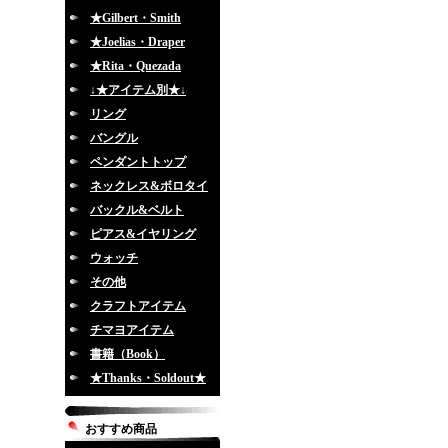
★Gilbert・Smith
★Joelias・Draper
★Rita・Quezada
↓★アイテム別★↓
リング
バングル
ペンダントトップ
ネックレス&ボロタイ
バックル&ベルト
ピアス&イヤリング
ウォッチ
その他
クラフトアイテム
チマヨアイテム
書籍（Book）
★Thanks・Soldout★
おすすめ商品