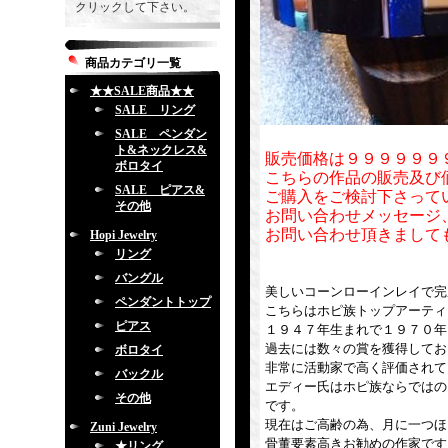
クリックして下さい。
商品カテゴリ一覧
★★SALE商品★★
SALE リング
SALE ペンダン
ト&ネックレス&
販売価格は９９９９９９
ボロタイ
こちらの作品の販売及び
SALE ピアス&
ご購入をご検討下さって
その他
お問い合わせメッセージ
お問い合わせ頂きまして
Hopi Jewelry
リング
バングル
美しいコーンローインレイで完
ペンダントトップ
こちらはホピ族トップアーティストの
ピアス
１９４７年生まれで１９７０年
過去には数々の賞を獲得してお
ボロタイ
非常に活動家で高く評価されて
バックル
エディー氏はホピ族ならではの
その他
です。
現在はご高齢の為、月に一つほ
Zuni Jewelry
骨董要素高きお勧めの作家です
★リング