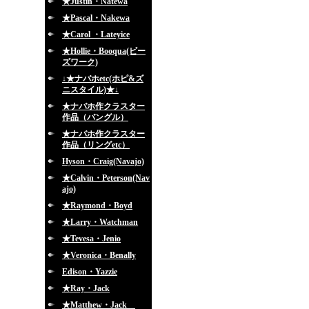
★Justin・Natewa
★Pascal・Nakewa
★Carol ・Lateyice
★Hollie・Booqua(ビー
ズワーク)
↓★ナバホetc(ホピ&ズ
ニスタイル)★↓
★ナバホ作クラスター
作品（バングル）
★ナバホ作クラスター
作品（リングetc）
Hyson・Craig(Navajo)
★Calvin・Peterson(Nav
ajo)
★Raymond・Boyd
★Larry・Watchman
★Tevesa・Jenio
★Veronica・Benally
Edison・Yazzie
★Ray・Jack
★Matthew・Jack