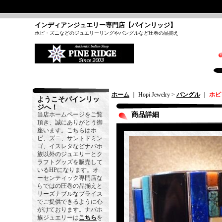
インディアンジュエリー専門店【パインリッジ】
ホピ・ズニなどのジュエリーリングやバングルなど圧巻の品揃え
ホーム
｜ Hopi Jewelry >
バングル
｜
ホピ
ようこそパインリッ
ジへ！
当店ホームページをご覧
商品詳細
頂き、誠にありがとう御
座います。こちらはホ
ピ、ズニ、サントドミン
ゴ、イスレタなどナバホ
族以外のジュエリーとク
ラフトグッズを販売して
いるHPになります。オ
ーセンティック専門店な
らではの圧巻の品揃えと
リーズナブルなプライス
でご提供できるように心
がけております。ナバホ
族ジュエリーは
こちら
を