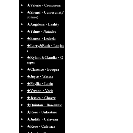
★Valerie・Comosona
★Shenel・Comosona(P
oblano)
★Angelena・Laahty
★Yelmo・Natachu
★Ernest・Leekela
★Larry&Rath・Lonjos
e
★Ryland&Claudia・G
asper
★Clarence・Booqua
★Joyce・Waseta
★Phyllia・Lucio
★Vernon・Vacit
★Jessica・Chavez
★Quinton・Bowannie
★Rose・Unkestine
★Judith・Calavaza
★Rose・Calavaza