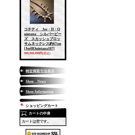
コチティ Joe・H・Q
uintana シルバービー
ズ スカッシュブロッ
サムネックレス約67cm
[JoeHQuintana107]
999,999,999円
(税込)
特定商取引法表示
Shop News
Shop Information
ショッピングカート
カートの中身
カートは空です。