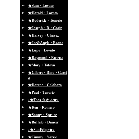
★Sam・Lovato
★Harold・Lovato
★Roderick・Tenorio
★Joseph・D・Coriz
★Harvey・Chavez
★Joe&Angle・Reano
★Lupe・Lovato
★Raymond・Rosetta
★Mary・Tafoya
★Gilbert・Dino・Garci
a
★Dorene・Calabaza
★Paul・Tenorio
↓★Taos タオス★↓
★Ken・Romero
★Sonny・Spruce
★Buffalo・Dancer
↓★SanFelipe★↓
★Timmy・Yazzie