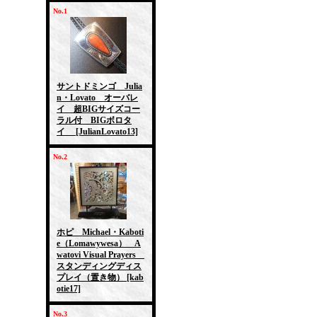
No.1
サントドミンゴ Julia
n・Lovato オーバレ
イ 超BIGサイズコー
ラル付 BIGボロタ
イ
[JulianLovato13]
No.2
ホピ Michael・Kaboti
e（Lomawywesa） A
watovi Visual Prayers
スタンディングディス
プレイ（置き物）
[kab
otie17]
No.3