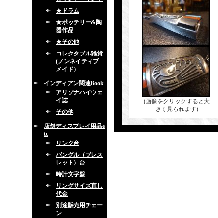
★ドラム
★ポッテリー&陶
器作品
★その他
コレクタブル雑貨
(ノンネイティブ
メイド）
インディアン関連Book
アリゾナハイウェ
イ誌
(画像をクリックすると大
きく見られます)
その他
店舗ディスプレイ用品e
tc
リング台
バングル（ブレス
レット）台
時計文字盤
リングサイズ直し
代金
別途販売用チェー
ン