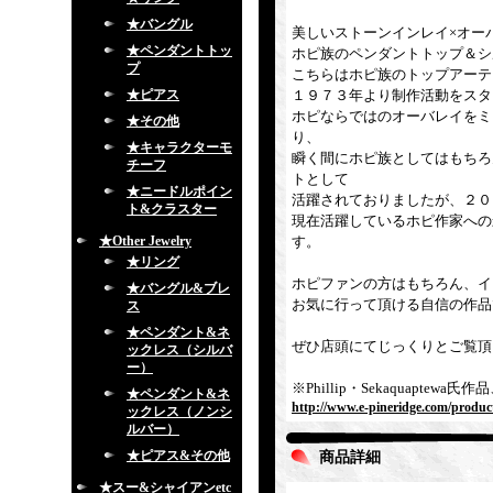
★バングル
美しいストーンインレイ×オー
★ペンダントトッ
ホピ族のペンダントトップ＆シ
プ
こちらはホピ族のトップアーティスト
★ピアス
１９７３年より制作活動をスタ
ホピならではのオーバレイをミ
★その他
り、
★キャラクターモ
瞬く間にホピ族としてはもちろ
チーフ
トとして
★ニードルポイン
活躍されておりましたが、２０
ト&クラスター
現在活躍しているホピ作家への
★Other Jewelry
す。
★リング
ホピファンの方はもちろん、イ
★バングル&ブレ
お気に行って頂ける自信の作品
ス
★ペンダント&ネ
ぜひ店頭にてじっくりとご覧頂
ックレス（シルバ
ー）
※Phillip・Sekaquap
★ペンダント&ネ
http://www.e-pineridge.com/produc
ックレス（ノンシ
ルバー）
★ピアス&その他
商品詳細
★スー&シャイアンetc