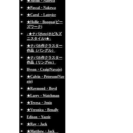
★Justin・Natewa
★Pascal・Nakewa
★Carol ・Lateyice
★Hollie・Booqua(ビー
ズワーク)
↓★ナバホetc(ホピ&ズ
ニスタイル)★↓
★ナバホ作クラスター
作品（バングル）
★ナバホ作クラスター
作品（リングetc）
Hyson・Craig(Navajo)
★Calvin・Peterson(Nav
ajo)
★Raymond・Boyd
★Larry・Watchman
★Tevesa・Jenio
★Veronica・Benally
Edison・Yazzie
★Ray・Jack
★Matthew・Jack