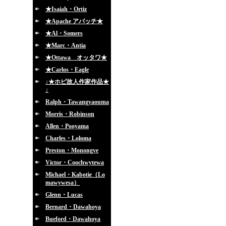
★Isaiah・Ortiz
★Apache アパッチ★
★Al・Somers
★Marc・Antia
★Ottawa オッタワ★
★Carlos・Eagle
↓★ホピ故人作家作品★
↓
Ralph・Tawangyaouma
Morris・Robinson
Allen・Pooyama
Charles・Loloma
Preston・Monongye
Victor・Coochwytewa
Michael・Kabotie（Lo
mawywesa）
Glenn・Lucas
Bernard・Dawahoya
Bueford・Dawahoya