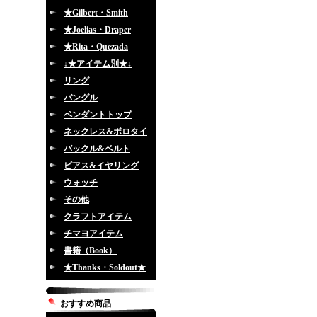
★Gilbert・Smith
★Joelias・Draper
★Rita・Quezada
↓★アイテム別★↓
リング
バングル
ペンダントトップ
ネックレス&ボロタイ
バックル&ベルト
ピアス&イヤリング
ウォッチ
その他
クラフトアイテム
チマヨアイテム
書籍（Book）
★Thanks・Soldout★
おすすめ商品