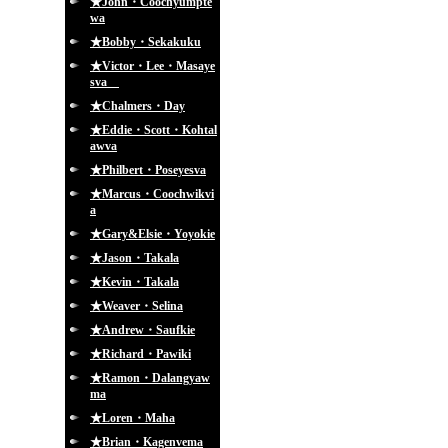
★John・Coochyumpte
wa
★Bobby・Sekakuku
★Victor・Lee・Masaye
sva
★Chalmers・Day
★Eddie・Scott・Kohtal
awva
★Philbert・Poseyesva
★Marcus・Coochwikvi
a
★Gary&Elsie・Yoyokie
★Jason・Takala
★Kevin・Takala
★Weaver・Selina
★Andrew・Saufkie
★Richard・Pawiki
★Ramon・Dalangyaw
ma
★Loren・Maha
★Brian・Kagenvema