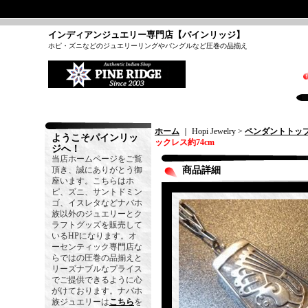
インディアンジュエリー専門店【パインリッジ】
ホピ・ズニなどのジュエリーリングやバングルなど圧巻の品揃え
ホーム
｜ Hopi Jewelry >
ペンダントトッ
ようこそパインリッ
ックレス約74cm
ジへ！
当店ホームページをご覧
頂き、誠にありがとう御
商品詳細
座います。こちらはホ
ピ、ズニ、サントドミン
ゴ、イスレタなどナバホ
族以外のジュエリーとク
ラフトグッズを販売して
いるHPになります。オ
ーセンティック専門店な
らではの圧巻の品揃えと
リーズナブルなプライス
でご提供できるように心
がけております。ナバホ
族ジュエリーは
こちら
を