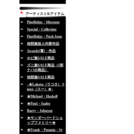
アーティスト&アイテム
別
PineRidge・Museum
Special・Collection
PineRidge・Push Item
他部族故人作家作品
Awards(賞)・作品
ホピ族SALE商品
ズニ族SALE商品（1部
ナバホ商品）
他部族SALE商品
↓★Lakota（ラコタ） S
ioux（スー）★↓
★Michael・Haskell
★Paul・Szabo
Barry・Johnson
★サンダーバードショ
ップファミリー★
★Frank・Patania・Sr