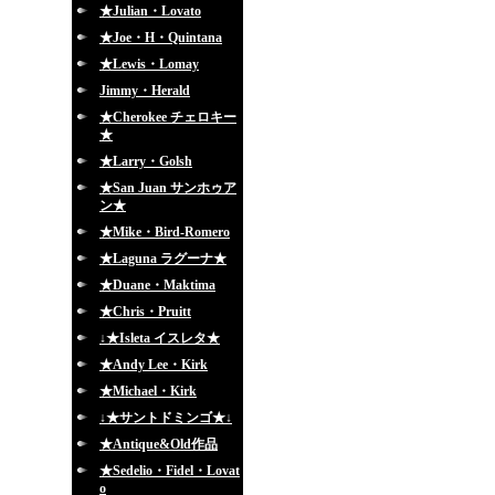
★Julian・Lovato
★Joe・H・Quintana
★Lewis・Lomay
Jimmy・Herald
★Cherokee チェロキー
★
★Larry・Golsh
★San Juan サンホゥア
ン★
★Mike・Bird-Romero
★Laguna ラグーナ★
★Duane・Maktima
★Chris・Pruitt
↓★Isleta イスレタ★
★Andy Lee・Kirk
★Michael・Kirk
↓★サントドミンゴ★↓
★Antique&Old作品
★Sedelio・Fidel・Lovat
o