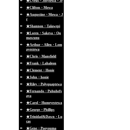
★Cyrus・Josytewa・Jr
★Clifton・Mowa
★Augustine・Mowa・J
r
★Shannon・Talawepi
★Loren・Sakeva・Qu
mawunu
★Arthur・Allen・Lom
ayestewa
★Chris・Mansfield
★Frank・Lahaleon
★Clement・Honie
★John・honie
★Riley・Polyquaptewa
★Fernando・Puhuhefv
aya
★Carol・Humeyestewa
★George・Phillips
★Trinidad&Dawn・Lu
cas
★Gene・Pooyouma