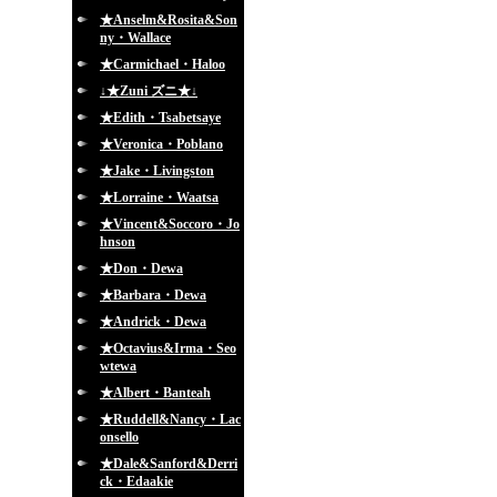
★Anselm&Rosita&Son
ny・Wallace
★Carmichael・Haloo
↓★Zuni ズニ★↓
★Edith・Tsabetsaye
★Veronica・Poblano
★Jake・Livingston
★Lorraine・Waatsa
★Vincent&Soccoro・Jo
hnson
★Don・Dewa
★Barbara・Dewa
★Andrick・Dewa
★Octavius&Irma・Seo
wtewa
★Albert・Banteah
★Ruddell&Nancy・Lac
onsello
★Dale&Sanford&Derri
ck・Edaakie