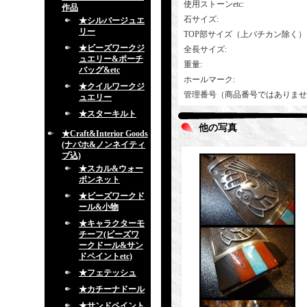
使用ストーンetc
:
作品
石サイズ
:
★シルバージュエ
リー
TOP部サイズ（上バチカン除く）
★ビーズワークジ
全長サイズ
:
ュエリー&ポーチ
重量
:
バッグ&etc
ホールマーク
:
★クイルワークジ
管理番号（商品番号ではありませ
ュエリー
★スターキルト
他の写真
★Craft&Interior Goods
(ナバホ&ノンネイティ
ブ込)
★スカル&ウォー
ボンネット
★ビーズワークド
ール&小物
★キャラクターモ
チーフ(ビーズワ
ークドール&サン
ドペイントetc)
★フェテッシュ
★カチーナドール
★サンドペイント