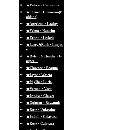
★Valerie・Comosona
★Shenel・Comosona(P
oblano)
★Angelena・Laahty
★Yelmo・Natachu
★Ernest・Leekela
★Larry&Rath・Lonjos
e
★Ryland&Claudia・G
asper
★Clarence・Booqua
★Joyce・Waseta
★Phyllia・Lucio
★Vernon・Vacit
★Jessica・Chavez
★Quinton・Bowannie
★Rose・Unkestine
★Judith・Calavaza
★Rose・Calavaza