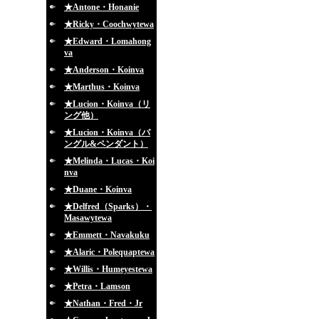
★Antone・Honanie
★Ricky・Coochwytewa
★Edward・Lomahong
va
★Anderson・Koinva
★Marthus・Koinva
★Lucion・Koinva（リ
ング他）
★Lucion・Koinva（バ
ングル&ペンダント）
★Melinda・Lucas・Koi
nva
★Duane・Koinva
★Delfred（Sparks）・
Masawytewa
★Emmett・Navakuku
★Alaric・Polequaptewa
★Willis・Humeyestewa
★Petra・Lamson
★Nathan・Fred・Jr