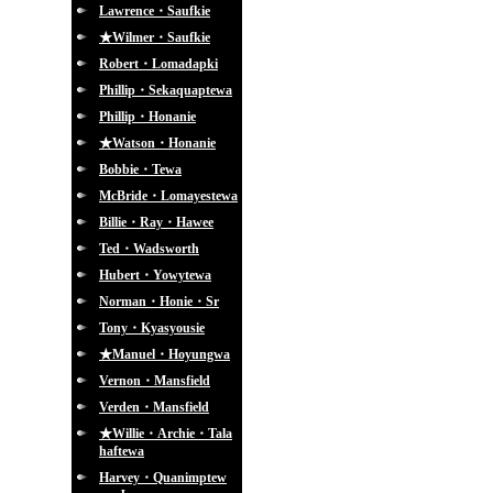
Lawrence・Saufkie
★Wilmer・Saufkie
Robert・Lomadapki
Phillip・Sekaquaptewa
Phillip・Honanie
★Watson・Honanie
Bobbie・Tewa
McBride・Lomayestewa
Billie・Ray・Hawee
Ted・Wadsworth
Hubert・Yowytewa
Norman・Honie・Sr
Tony・Kyasyousie
★Manuel・Hoyungwa
Vernon・Mansfield
Verden・Mansfield
★Willie・Archie・Tala
haftewa
Harvey・Quanimptew