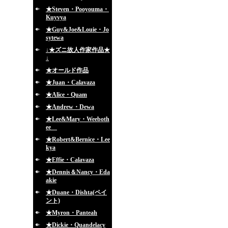
★Steven・Pooyouma・
Kuyvya
★Guy&Joe&Louie・Jo
sytewa
↓★ズニ故人作家作品★
↓
★オールド作品
★Juan・Calavaza
★Alice・Quam
★Andrew・Dewa
★Lee&Mary・Weeboth
ee
★Robert&Bernice・Lee
kya
★Effie・Calavaza
★Dennis＆Nancy・Eda
akie
★Duane・Dishta(ペイ
ント)
★Myron・Panteah
★Dickie・Quandelacy