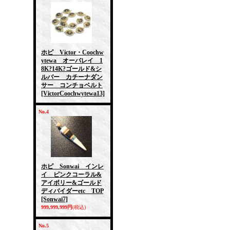
ホピ Victor・Coochw
ytewa オーバレイ 1
8K?14K?ゴールド&シ
ルバー カチーナダン
サー コンチョベルト
[VictorCoochwytewa13]
No.4
ホピ Sonwai インレ
イ ピンクコーラル&
アイボリー&ゴールド
ディバイダーetc TOP
[Sonwai7]
999,999,999円
(税込)
No.5