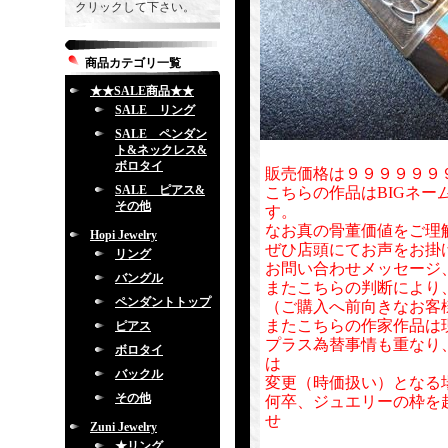
クリックして下さい。
商品カテゴリ一覧
★★SALE商品★★
SALE リング
SALE ペンダン
ト&ネックレス&
ボロタイ
販売価格は９９９９９９
SALE ピアス&
こちらの作品はBIGネー
その他
す。
なお真の骨董価値をご理
Hopi Jewelry
ぜひ店頭にてお声をお掛
リング
お問い合わせメッセージ
バングル
またこちらの判断により
ペンダントトップ
（ご購入へ前向きなお客
またこちらの作家作品は
ピアス
プラス為替事情も重なり
ボロタイ
は
バックル
変更（時価扱い）となる
その他
何卒、ジュエリーの枠を
せ
Zuni Jewelry
★リング