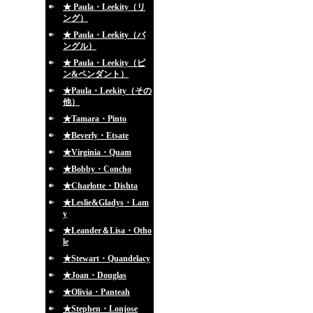
★ Paula・Leekity（リ
ング）
★ Paula・Leekity（バ
ングル）
★ Paula・Leekity（ピ
ン&ペンダント）
★Paula・Leekity（その
他）
★Tamara・Pinto
★Beverly・Etsate
★Virginia・Quam
★Bobby・Concho
★Charlotte・Dishta
★Leslie&Gladys・Lam
y
★Leander＆Lisa・Otho
le
★Stewart・Quandelacy
★Joan・Douglas
★Olivia・Panteah
★Stephen・Lonjose