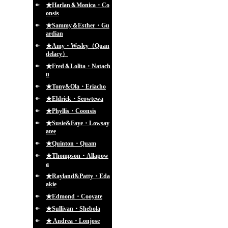
★Harlan＆Monica・Co
onsis
★Sammy＆Esther・Gu
ardian
★Amy・Wesley（Quan
delacy）
★Fred＆Lolita・Natach
u
★Tony&Ola・Eriacho
★Eldrick・Seowtewa
★Phyllis・Coonsis
★Susie&Faye・Lowsay
atee
★Quinton・Quam
★Thompson・Allapow
a
★Rayland&Patty・Eda
akie
★Edmond・Cooyate
★Sullivan・Shebola
★ Andrea・Lonjose