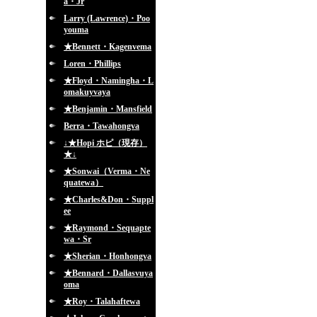
a・Jr
Larry (Lawrence)・Poo
youma
★Bennett・Kagenvema
Loren・Phillips
★Floyd・Namingha・L
omakuyvaya
★Benjamin・Mansfield
Berra・Tawahongva
↓★Hopi ホピ（現存）
★↓
★Sonwai（Verma・Ne
quatewa）
★Charles&Don・Suppl
ee
★Raymond・Sequapte
wa・Sr
★Sherian・Honhongva
★Bennard・Dallasvuya
oma
★Roy・Talahaftewa