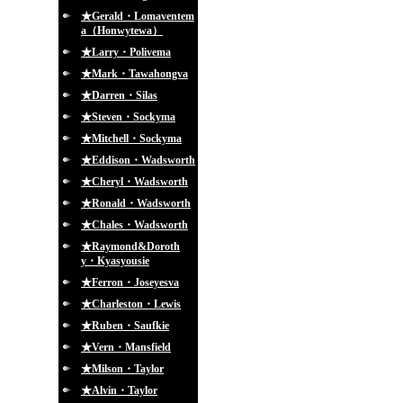
★Gerald・Lomaventem
a（Honwytewa）
★Larry・Polivema
★Mark・Tawahongva
★Darren・Silas
★Steven・Sockyma
★Mitchell・Sockyma
★Eddison・Wadsworth
★Cheryl・Wadsworth
★Ronald・Wadsworth
★Chales・Wadsworth
★Raymond&Doroth
y・Kyasyousie
★Ferron・Joseyesva
★Charleston・Lewis
★Ruben・Saufkie
★Vern・Mansfield
★Milson・Taylor
★Alvin・Taylor