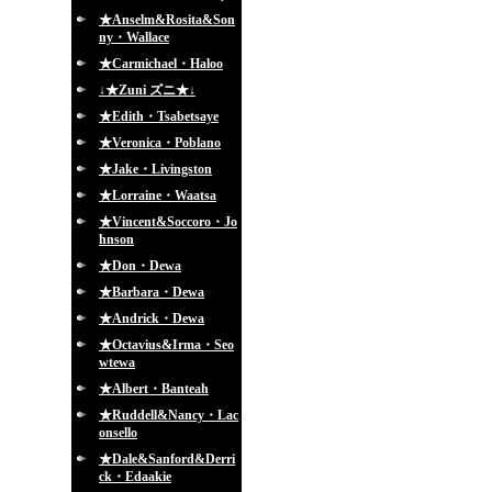
★Anselm&Rosita&Son
ny・Wallace
★Carmichael・Haloo
↓★Zuni ズニ★↓
★Edith・Tsabetsaye
★Veronica・Poblano
★Jake・Livingston
★Lorraine・Waatsa
★Vincent&Soccoro・Jo
hnson
★Don・Dewa
★Barbara・Dewa
★Andrick・Dewa
★Octavius&Irma・Seo
wtewa
★Albert・Banteah
★Ruddell&Nancy・Lac
onsello
★Dale&Sanford&Derri
ck・Edaakie