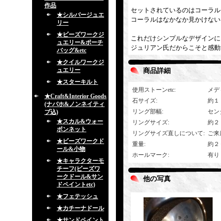
作品
セットされているのはコーラル
★シルバージュエ
コーラルはなかなか見かけない
リー
★ビーズワークジ
これだけシンプルなデザインに
ュエリー&ポーチ
ジュリアン氏だからこそと感動
バッグ&etc
★クイルワークジ
ュエリー
商品詳細
★スターキルト
使用ストーンetc
:
メデ
★Craft&Interior Goods
石サイズ
:
約１
(ナバホ&ノンネイティ
リング部幅
:
セン
ブ込)
★スカル&ウォー
リングサイズ
:
約２
ボンネット
リングサイズ直しについて
:
ご来
★ビーズワークド
重量
:
約２
ール&小物
ホールマーク
:
有り
★キャラクターモ
チーフ(ビーズワ
ークドール&サン
他の写真
ドペイントetc)
★フェテッシュ
★カチーナドール
★サンドペイント