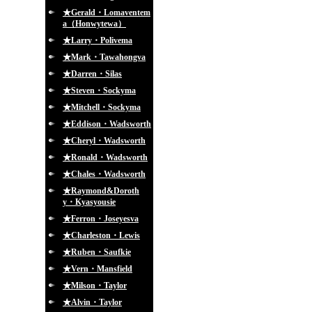
★Gerald・Lomaventem
a（Honwytewa）
★Larry・Polivema
★Mark・Tawahongva
★Darren・Silas
★Steven・Sockyma
★Mitchell・Sockyma
★Eddison・Wadsworth
★Cheryl・Wadsworth
★Ronald・Wadsworth
★Chales・Wadsworth
★Raymond&Doroth
y・Kyasyousie
★Ferron・Joseyesva
★Charleston・Lewis
★Ruben・Saufkie
★Vern・Mansfield
★Milson・Taylor
★Alvin・Taylor