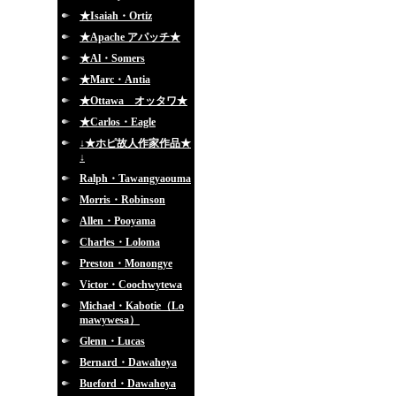
★Isaiah・Ortiz
★Apache アパッチ★
★Al・Somers
★Marc・Antia
★Ottawa オッタワ★
★Carlos・Eagle
↓★ホピ故人作家作品★
↓
Ralph・Tawangyaouma
Morris・Robinson
Allen・Pooyama
Charles・Loloma
Preston・Monongye
Victor・Coochwytewa
Michael・Kabotie（Lo
mawywesa）
Glenn・Lucas
Bernard・Dawahoya
Bueford・Dawahoya