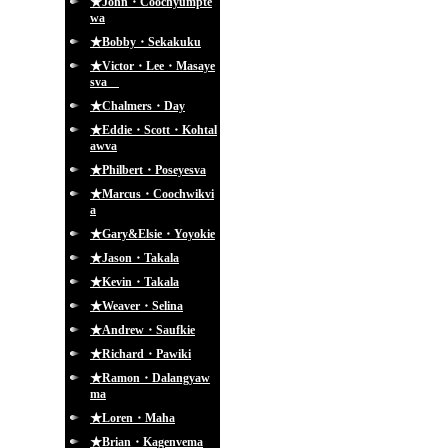
★John・Coochyumpte
wa
★Bobby・Sekakuku
★Victor・Lee・Masaye
sva
★Chalmers・Day
★Eddie・Scott・Kohtal
awva
★Philbert・Poseyesva
★Marcus・Coochwikvi
a
★Gary&Elsie・Yoyokie
★Jason・Takala
★Kevin・Takala
★Weaver・Selina
★Andrew・Saufkie
★Richard・Pawiki
★Ramon・Dalangyaw
ma
★Loren・Maha
★Brian・Kagenvema