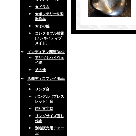
★ドラム
★ポッテリー&陶
器作品
★その他
コレクタブル雑貨
(ノンネイティブ
メイド）
インディアン関連Book
アリゾナハイウェ
イ誌
その他
店舗ディスプレイ用品e
tc
リング台
バングル（ブレス
レット）台
時計文字盤
リングサイズ直し
代金
別途販売用チェー
ン