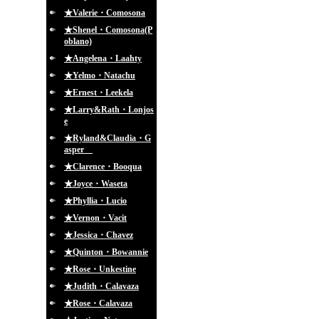
★Valerie・Comosona
★Shenel・Comosona(P
oblano)
★Angelena・Laahty
★Yelmo・Natachu
★Ernest・Leekela
★Larry&Rath・Lonjos
e
★Ryland&Claudia・G
asper
★Clarence・Booqua
★Joyce・Waseta
★Phyllia・Lucio
★Vernon・Vacit
★Jessica・Chavez
★Quinton・Bowannie
★Rose・Unkestine
★Judith・Calavaza
★Rose・Calavaza