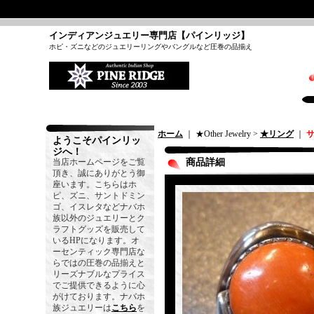
インディアンジュエリー専門店【パインリッジ】
ホピ・ズニなどのジュエリーリングやバングルなど圧巻の品揃え
ホーム
｜ ★Other Jewelry >
★リング
｜
サ
ようこそパインリッ
ジへ！
当店ホームページをご覧
商品詳細
頂き、誠にありがとう御
座います。こちらはホ
ピ、ズニ、サントドミン
ゴ、イスレタなどナバホ
族以外のジュエリーとク
ラフトグッズを販売して
いるHPになります。オ
ーセンティック専門店な
らではの圧巻の品揃えと
リーズナブルなプライス
でご提供できるように心
がけております。ナバホ
族ジュエリーは
こちら
を