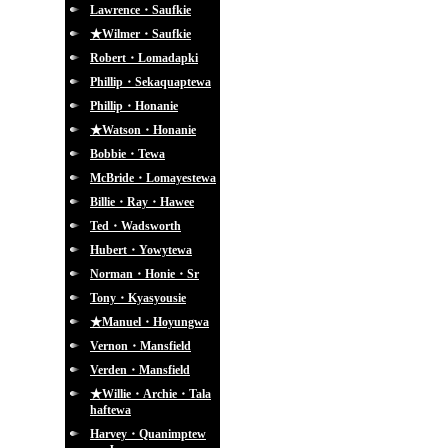
Lawrence・Saufkie
★Wilmer・Saufkie
Robert・Lomadapki
Phillip・Sekaquaptewa
Phillip・Honanie
★Watson・Honanie
Bobbie・Tewa
McBride・Lomayestewa
Billie・Ray・Hawee
Ted・Wadsworth
Hubert・Yowytewa
Norman・Honie・Sr
Tony・Kyasyousie
★Manuel・Hoyungwa
Vernon・Mansfield
Verden・Mansfield
★Willie・Archie・Tala
haftewa
Harvey・Quanimptew