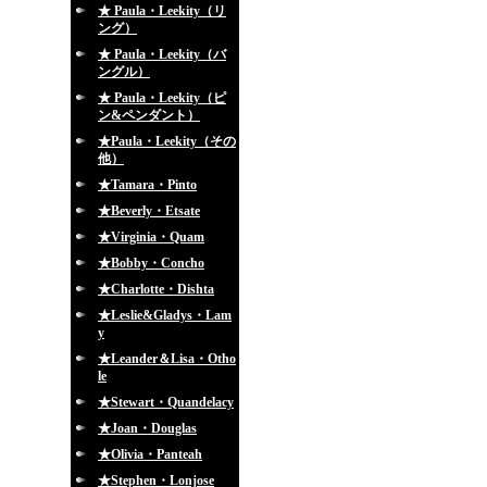
★ Paula・Leekity（リ
ング）
★ Paula・Leekity（バ
ングル）
★ Paula・Leekity（ピ
ン&ペンダント）
★Paula・Leekity（その
他）
★Tamara・Pinto
★Beverly・Etsate
★Virginia・Quam
★Bobby・Concho
★Charlotte・Dishta
★Leslie&Gladys・Lam
y
★Leander＆Lisa・Otho
le
★Stewart・Quandelacy
★Joan・Douglas
★Olivia・Panteah
★Stephen・Lonjose