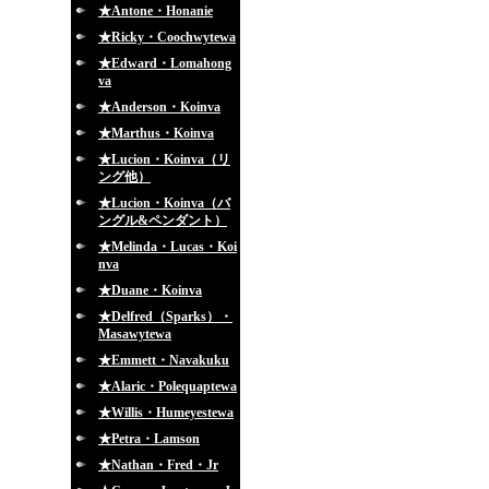
★Antone・Honanie
★Ricky・Coochwytewa
★Edward・Lomahong
va
★Anderson・Koinva
★Marthus・Koinva
★Lucion・Koinva（リ
ング他）
★Lucion・Koinva（バ
ングル&ペンダント）
★Melinda・Lucas・Koi
nva
★Duane・Koinva
★Delfred（Sparks）・
Masawytewa
★Emmett・Navakuku
★Alaric・Polequaptewa
★Willis・Humeyestewa
★Petra・Lamson
★Nathan・Fred・Jr