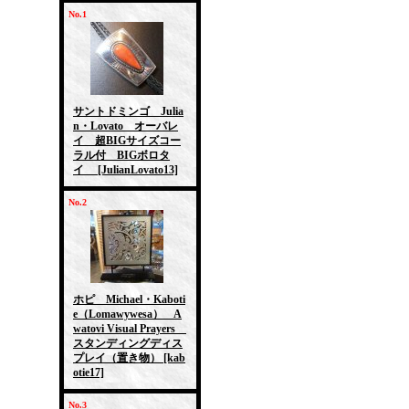
No.1
サントドミンゴ Julia
n・Lovato オーバレ
イ 超BIGサイズコー
ラル付 BIGボロタ
イ
[JulianLovato13]
No.2
ホピ Michael・Kaboti
e（Lomawywesa） A
watovi Visual Prayers
スタンディングディス
プレイ（置き物）
[kab
otie17]
No.3