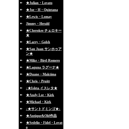
★Julian・Lovato
★Joe・H・Quintana
★Lewis・Lomay
Jimmy・Herald
★Cherokee チェロキー
★
★Larry・Golsh
★San Juan サンホゥア
ン★
★Mike・Bird-Romero
★Laguna ラグーナ★
★Duane・Maktima
★Chris・Pruitt
↓★Isleta イスレタ★
★Andy Lee・Kirk
★Michael・Kirk
↓★サントドミンゴ★↓
★Antique&Old作品
★Sedelio・Fidel・Lovat
o