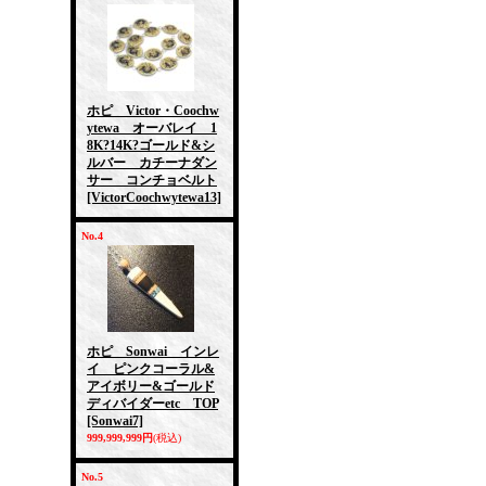
ホピ Victor・Coochw
ytewa オーバレイ 1
8K?14K?ゴールド&シ
ルバー カチーナダン
サー コンチョベルト
[VictorCoochwytewa13]
No.4
ホピ Sonwai インレ
イ ピンクコーラル&
アイボリー&ゴールド
ディバイダーetc TOP
[Sonwai7]
999,999,999円
(税込)
No.5