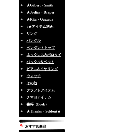
★Gilbert・Smith
★Joelias・Draper
★Rita・Quezada
↓★アイテム別★↓
リング
バングル
ペンダントトップ
ネックレス&ボロタイ
バックル&ベルト
ピアス&イヤリング
ウォッチ
その他
クラフトアイテム
チマヨアイテム
書籍（Book）
★Thanks・Soldout★
おすすめ商品