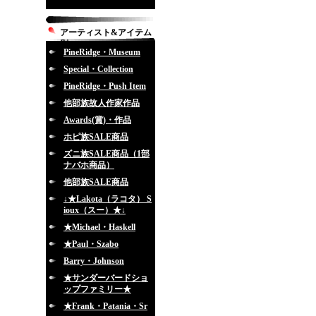
アーティスト&アイテム
別
PineRidge・Museum
Special・Collection
PineRidge・Push Item
他部族故人作家作品
Awards(賞)・作品
ホピ族SALE商品
ズニ族SALE商品（1部
ナバホ商品）
他部族SALE商品
↓★Lakota（ラコタ） S
ioux（スー）★↓
★Michael・Haskell
★Paul・Szabo
Barry・Johnson
★サンダーバードショ
ップファミリー★
★Frank・Patania・Sr