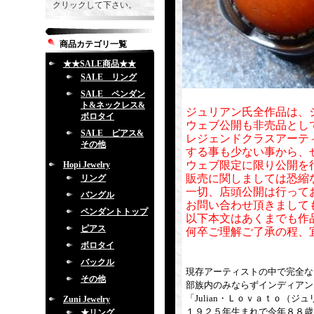
クリックして下さい。
商品カテゴリ一覧
★★SALE商品★★
SALE リング
SALE ペンダン
ト&ネックレス&
ジュリアン氏全作品は、
ボロタイ
ウェブ公開も非売品とし
SALE ピアス&
レジェンドクラスアーテ
その他
する事も少ない事から、
ウェブ限定に限り公開を
Hopi Jewelry
販売に関しましては恐縮
リング
一切、店頭公開は行って
バングル
お問い合わせ頂きまして
ペンダントトップ
以下本文はあくまでも作
ピアス
何卒ご理解ご了承の程、
ボロタイ
バックル
現存アーティストの中で完全な
その他
部族内のみならずインディアン
「Julian・Ｌｏｖａｔｏ（
Zuni Jewelry
１９２５年生まれで今年８８歳
★リング