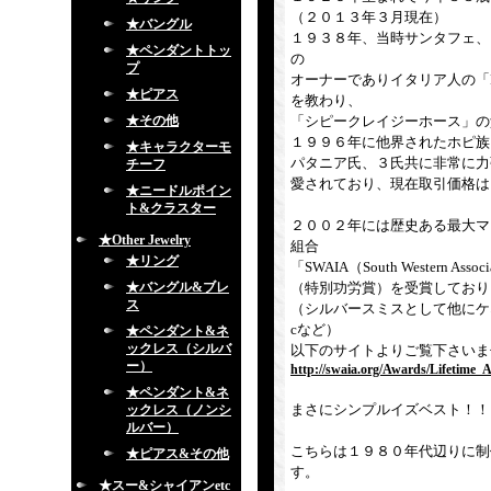
（２０１３年３月現在）
★バングル
１９３８年、当時サンタフェ、
★ペンダントトッ
の
プ
オーナーでありイタリア人の「Fr
★ピアス
を教わり、
★その他
「シピークレイジーホース」の父で
１９９６年に他界されたホピ族「L
★キャラクターモ
パタニア氏、３氏共に非常に力
チーフ
愛されており、現在取引価格は
★ニードルポイン
ト&クラスター
２００２年には歴史ある最大マ
★Other Jewelry
組合
★リング
「SWAIA（South Western Associa
★バングル&ブレ
（特別功労賞）を受賞しており
ス
（シルバースミスとして他にケ
cなど）
★ペンダント&ネ
ックレス（シルバ
以下のサイトよりご覧下さいま
ー）
http://swaia.org/Awards/Lifetime_
★ペンダント&ネ
まさにシンプルイズベスト！！
ックレス（ノンシ
ルバー）
こちらは１９８０年代辺りに制
★ピアス&その他
す。
★スー&シャイアンetc