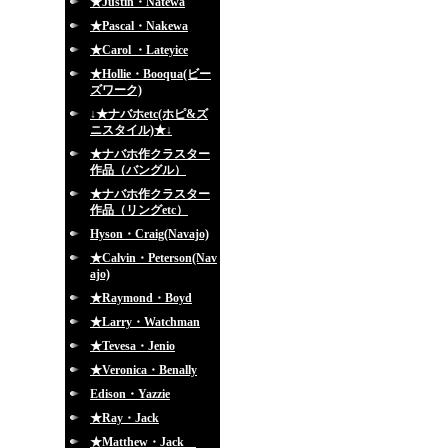
★Justin・Natewa
★Pascal・Nakewa
★Carol ・Lateyice
★Hollie・Booqua(ビー
ズワーク)
↓★ナバホetc(ホピ&ズ
ニスタイル)★↓
★ナバホ作クラスター
作品（バングル）
★ナバホ作クラスター
作品（リングetc）
Hyson・Craig(Navajo)
★Calvin・Peterson(Nav
ajo)
★Raymond・Boyd
★Larry・Watchman
★Tevesa・Jenio
★Veronica・Benally
Edison・Yazzie
★Ray・Jack
★Matthew・Jack