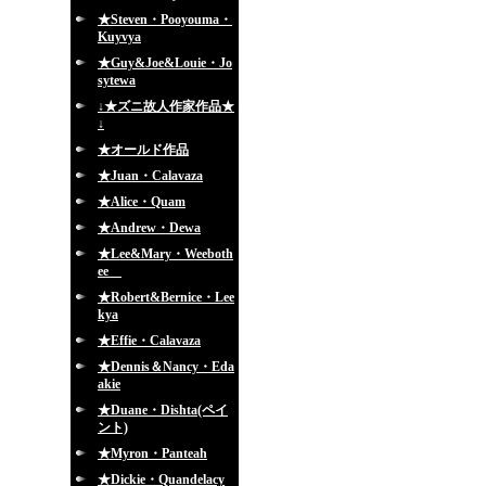
★Steven・Pooyouma・
Kuyvya
★Guy&Joe&Louie・Jo
sytewa
↓★ズニ故人作家作品★
↓
★オールド作品
★Juan・Calavaza
★Alice・Quam
★Andrew・Dewa
★Lee&Mary・Weeboth
ee
★Robert&Bernice・Lee
kya
★Effie・Calavaza
★Dennis＆Nancy・Eda
akie
★Duane・Dishta(ペイ
ント)
★Myron・Panteah
★Dickie・Quandelacy