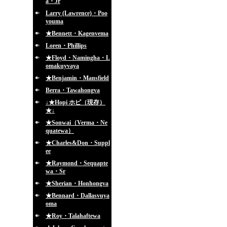
a・Jr
Larry (Lawrence)・Poo
youma
★Bennett・Kagenvema
Loren・Phillips
★Floyd・Namingha・L
omakuyvaya
★Benjamin・Mansfield
Berra・Tawahongva
↓★Hopi ホピ（現存）
★↓
★Sonwai（Verma・Ne
quatewa）
★Charles&Don・Suppl
ee
★Raymond・Sequapte
wa・Sr
★Sherian・Honhongva
★Bennard・Dallasvuya
oma
★Roy・Talahaftewa