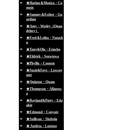
★Harlan＆Monica・Co
onsis
★Sammy＆Esther・Gu
ardian
★Amy・Wesley（Quan
delacy）
★Fred＆Lolita・Natach
u
★Tony&Ola・Eriacho
★Eldrick・Seowtewa
★Phyllis・Coonsis
★Susie&Faye・Lowsay
atee
★Quinton・Quam
★Thompson・Allapow
a
★Rayland&Patty・Eda
akie
★Edmond・Cooyate
★Sullivan・Shebola
★ Andrea・Lonjose