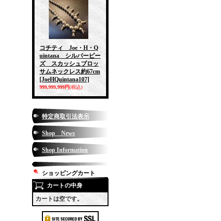
コチティ Joe・H・Q
uintana シルバービー
ズ スカッシュブロッ
サムネックレス約67cm
[JoeHQuintana107]
999,999,999円
(税込)
特定商取引法表示
Shop News
Shop Information
ショッピングカート
カートの中身
カートは空です。