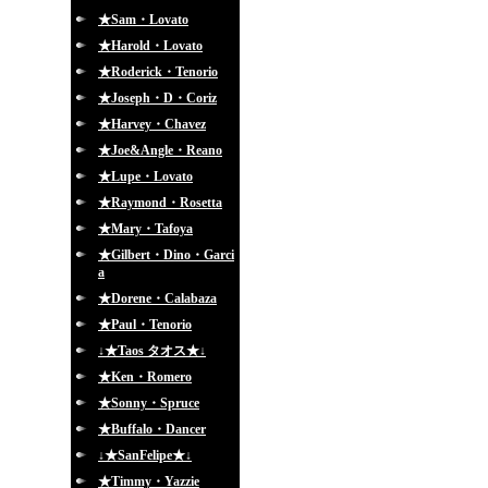
★Sam・Lovato
★Harold・Lovato
★Roderick・Tenorio
★Joseph・D・Coriz
★Harvey・Chavez
★Joe&Angle・Reano
★Lupe・Lovato
★Raymond・Rosetta
★Mary・Tafoya
★Gilbert・Dino・Garci
a
★Dorene・Calabaza
★Paul・Tenorio
↓★Taos タオス★↓
★Ken・Romero
★Sonny・Spruce
★Buffalo・Dancer
↓★SanFelipe★↓
★Timmy・Yazzie