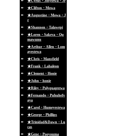
★Cyrus・Josytewa・Jr
★Clifton・Mowa
★Augustine・Mowa・J
r
★Shannon・Talawepi
★Loren・Sakeva・Qu
mawunu
★Arthur・Allen・Lom
ayestewa
★Chris・Mansfield
★Frank・Lahaleon
★Clement・Honie
★John・honie
★Riley・Polyquaptewa
★Fernando・Puhuhefv
aya
★Carol・Humeyestewa
★George・Phillips
★Trinidad&Dawn・Lu
cas
★Gene・Pooyouma