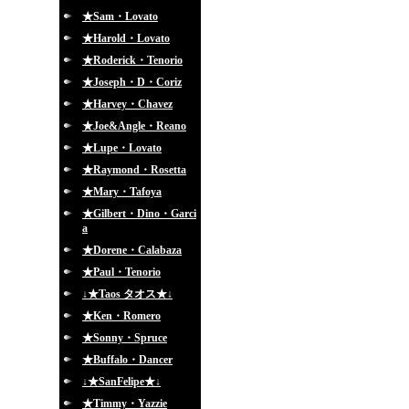
★Sam・Lovato
★Harold・Lovato
★Roderick・Tenorio
★Joseph・D・Coriz
★Harvey・Chavez
★Joe&Angle・Reano
★Lupe・Lovato
★Raymond・Rosetta
★Mary・Tafoya
★Gilbert・Dino・Garci
a
★Dorene・Calabaza
★Paul・Tenorio
↓★Taos タオス★↓
★Ken・Romero
★Sonny・Spruce
★Buffalo・Dancer
↓★SanFelipe★↓
★Timmy・Yazzie