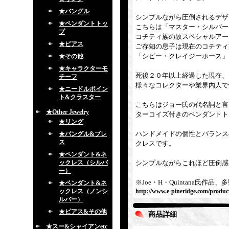
★バングル
シンプルながら圧倒されるデザ
★ペンダントトッ
こちらは「マスター・シルバー
プ
コチティ族の故スペシャルアー
★ピアス
ご存知の息子は現在のコチティ
「シピー・クレイジーホース」
★その他
★キャラクターモ
死後２０年以上経過した現在、
チーフ
様々なコレクターや業界内人で
★ニードルポイン
ト&クラスター
こちらはジョー氏の代名詞と言
★Other Jewelry
ターコイズ付きのペンダントト
★リング
ハンドメイドの個性とバランス
★バングル&ブレ
ス
クレスです。
★ペンダント&ネ
ックレス（シルバ
シンプルながらこれほど圧倒感
ー）
※Joe・H・Quintana氏
★ペンダント&ネ
ックレス（ノンシ
http://www.e-pineridge.com/produc
ルバー）
★ピアス&その他
商品詳細
★スー&シャイアンetc