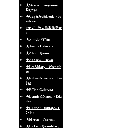
★Steven・Pooyouma・
Kuyvya
★Guy&Joe&Louie・Jo
sytewa
↓★ズニ故人作家作品★
↓
★オールド作品
★Juan・Calavaza
★Alice・Quam
★Andrew・Dewa
★Lee&Mary・Weeboth
ee
★Robert&Bernice・Lee
kya
★Effie・Calavaza
★Dennis＆Nancy・Eda
akie
★Duane・Dishta(ペイ
ント)
★Myron・Panteah
★Dickie・Quandelacy