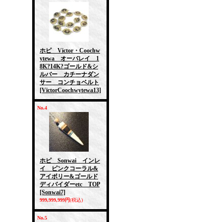
ホピ Victor・Coochw
ytewa オーバレイ 1
8K?14K?ゴールド&シ
ルバー カチーナダン
サー コンチョベルト
[VictorCoochwytewa13]
No.4
ホピ Sonwai インレ
イ ピンクコーラル&
アイボリー&ゴールド
ディバイダーetc TOP
[Sonwai7]
999,999,999円
(税込)
No.5