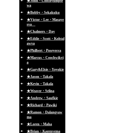
★John・Coochyumpte
wa
★Bobby・Sekakuku
★Victor・Lee・Masaye
sva
★Chalmers・Day
★Eddie・Scott・Kohtal
awva
★Philbert・Poseyesva
★Marcus・Coochwikvi
a
★Gary&Elsie・Yoyokie
★Jason・Takala
★Kevin・Takala
★Weaver・Selina
★Andrew・Saufkie
★Richard・Pawiki
★Ramon・Dalangyaw
ma
★Loren・Maha
★Brian・Kagenvema