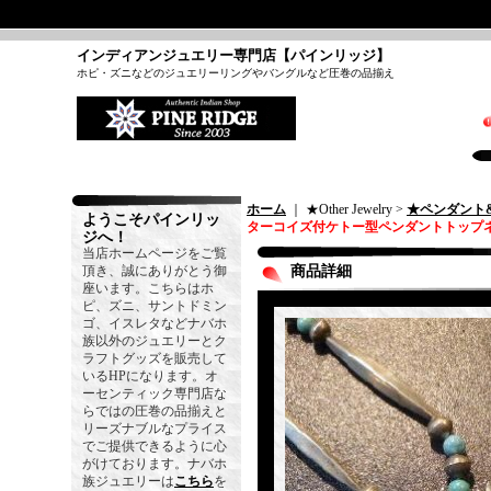
インディアンジュエリー専門店【パインリッジ】
ホピ・ズニなどのジュエリーリングやバングルなど圧巻の品揃え
ホーム
｜ ★Other Jewelry >
★ペンダント
ようこそパインリッ
ターコイズ付ケトー型ペンダントトップネ
ジへ！
当店ホームページをご覧
頂き、誠にありがとう御
商品詳細
座います。こちらはホ
ピ、ズニ、サントドミン
ゴ、イスレタなどナバホ
族以外のジュエリーとク
ラフトグッズを販売して
いるHPになります。オ
ーセンティック専門店な
らではの圧巻の品揃えと
リーズナブルなプライス
でご提供できるように心
がけております。ナバホ
族ジュエリーは
こちら
を