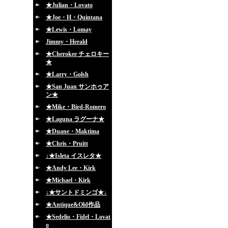
★Julian・Lovato
★Joe・H・Quintana
★Lewis・Lomay
Jimmy・Herald
★Cherokee チェロキー
★
★Larry・Golsh
★San Juan サンホゥア
ン★
★Mike・Bird-Romero
★Laguna ラグーナ★
★Duane・Maktima
★Chris・Pruitt
↓★Isleta イスレタ★
★Andy Lee・Kirk
★Michael・Kirk
↓★サントドミンゴ★↓
★Antique&Old作品
★Sedelio・Fidel・Lovat
o