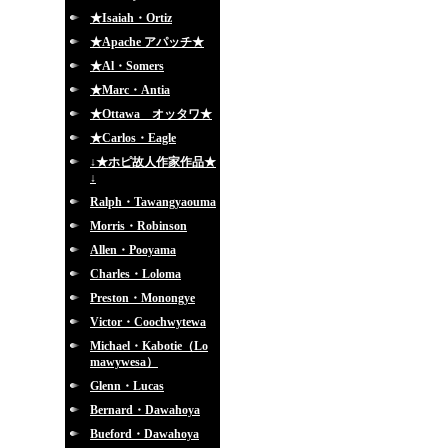
★Isaiah・Ortiz
★Apache アパッチ★
★Al・Somers
★Marc・Antia
★Ottawa オッタワ★
★Carlos・Eagle
↓★ホピ故人作家作品★
↓
Ralph・Tawangyaouma
Morris・Robinson
Allen・Pooyama
Charles・Loloma
Preston・Monongye
Victor・Coochwytewa
Michael・Kabotie（Lo
mawywesa）
Glenn・Lucas
Bernard・Dawahoya
Bueford・Dawahoya