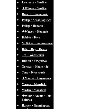
Lawrence・Saufkie
★Wilmer・Saufkie
Robert・Lomadapki
Phillip・Sekaquaptewa
Phillip・Honanie
★Watson・Honanie
Bobbie・Tewa
McBride・Lomayestewa
Billie・Ray・Hawee
Ted・Wadsworth
Hubert・Yowytewa
Norman・Honie・Sr
Tony・Kyasyousie
★Manuel・Hoyungwa
Vernon・Mansfield
Verden・Mansfield
★Willie・Archie・Tala
haftewa
Harvey・Quanimptew