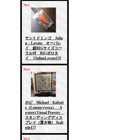
No.1
サントドミンゴ Julia
n・Lovato オーバレ
イ 超BIGサイズコー
ラル付 BIGボロタ
イ
[JulianLovato13]
No.2
ホピ Michael・Kaboti
e（Lomawywesa） A
watovi Visual Prayers
スタンディングディス
プレイ（置き物）
[kab
otie17]
No.3