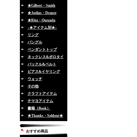
★Gilbert・Smith
★Joelias・Draper
★Rita・Quezada
↓★アイテム別★↓
リング
バングル
ペンダントトップ
ネックレス&ボロタイ
バックル&ベルト
ピアス&イヤリング
ウォッチ
その他
クラフトアイテム
チマヨアイテム
書籍（Book）
★Thanks・Soldout★
おすすめ商品