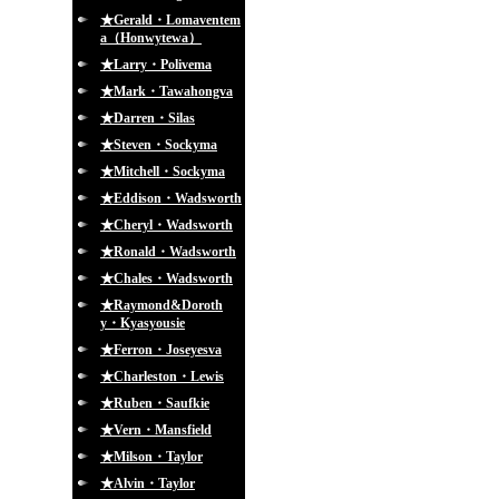
★Gerald・Lomaventem
a（Honwytewa）
★Larry・Polivema
★Mark・Tawahongva
★Darren・Silas
★Steven・Sockyma
★Mitchell・Sockyma
★Eddison・Wadsworth
★Cheryl・Wadsworth
★Ronald・Wadsworth
★Chales・Wadsworth
★Raymond&Doroth
y・Kyasyousie
★Ferron・Joseyesva
★Charleston・Lewis
★Ruben・Saufkie
★Vern・Mansfield
★Milson・Taylor
★Alvin・Taylor