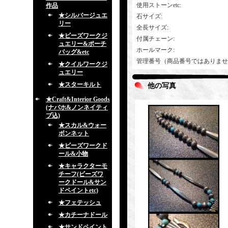
使用ストーンetc
:
作品
★シルバージュエ
石サイズ
:
リー
全長サイズ
:
★ビーズワークジ
付属チェーン
:
ュエリー&ポーチ
ホールマーク
:
バッグ&etc
管理番号（商品番号ではありませ
★クイルワークジ
ュエリー
★スターキルト
他の写真
★Craft&Interior Goods
(ナバホ&ノンネイティ
ブ込)
★スカル&ウォー
ボンネット
★ビーズワークド
ール&小物
★キャラクターモ
チーフ(ビーズワ
ークドール&サン
ドペイントetc)
★フェテッシュ
★カチーナドール
★サンドペイント