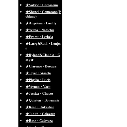
★Valerie・Comosona
★Shenel・Comosona(P
oblano)
★Angelena・Laahty
★Yelmo・Natachu
★Ernest・Leekela
★Larry&Rath・Lonjos
e
★Ryland&Claudia・G
asper
★Clarence・Booqua
★Joyce・Waseta
★Phyllia・Lucio
★Vernon・Vacit
★Jessica・Chavez
★Quinton・Bowannie
★Rose・Unkestine
★Judith・Calavaza
★Rose・Calavaza