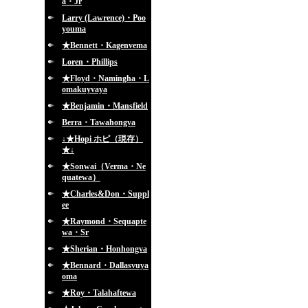
a・Jr
Larry (Lawrence)・Poo
youma
★Bennett・Kagenvema
Loren・Phillips
★Floyd・Namingha・L
omakuyvaya
★Benjamin・Mansfield
Berra・Tawahongva
↓★Hopi ホピ（現存）
★↓
★Sonwai（Verma・Ne
quatewa）
★Charles&Don・Suppl
ee
★Raymond・Sequapte
wa・Sr
★Sherian・Honhongva
★Bennard・Dallasvuya
oma
★Roy・Talahaftewa