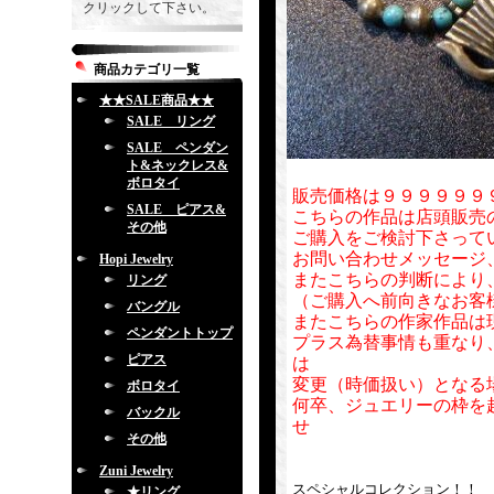
クリックして下さい。
商品カテゴリ一覧
★★SALE商品★★
SALE リング
SALE ペンダン
ト&ネックレス&
ボロタイ
販売価格は９９９９９９
SALE ピアス&
こちらの作品は店頭販売
その他
ご購入をご検討下さって
お問い合わせメッセージ
Hopi Jewelry
またこちらの判断により
リング
（ご購入へ前向きなお客
バングル
またこちらの作家作品は
ペンダントトップ
プラス為替事情も重なり
ピアス
は
変更（時価扱い）となる
ボロタイ
何卒、ジュエリーの枠を
バックル
せ
その他
Zuni Jewelry
スペシャルコレクション！！
★リング