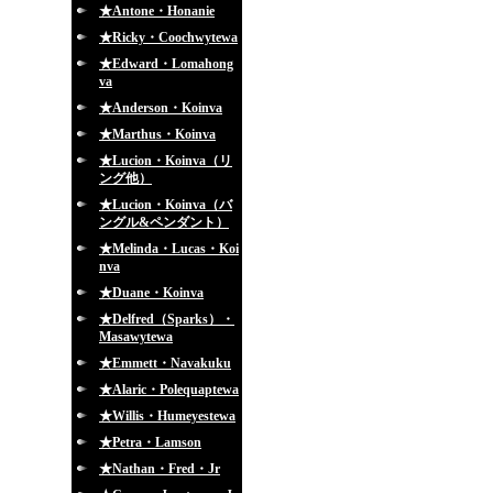
★Antone・Honanie
★Ricky・Coochwytewa
★Edward・Lomahong
va
★Anderson・Koinva
★Marthus・Koinva
★Lucion・Koinva（リ
ング他）
★Lucion・Koinva（バ
ングル&ペンダント）
★Melinda・Lucas・Koi
nva
★Duane・Koinva
★Delfred（Sparks）・
Masawytewa
★Emmett・Navakuku
★Alaric・Polequaptewa
★Willis・Humeyestewa
★Petra・Lamson
★Nathan・Fred・Jr