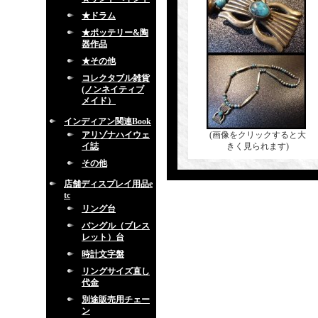
★ドラム
★ポッテリー&陶
器作品
★その他
コレクタブル雑貨
(ノンネイティブ
メイド）
インディアン関連Book
アリゾナハイウェ
(画像をクリックすると大
イ誌
きく見られます)
その他
店舗ディスプレイ用品e
tc
リング台
バングル（ブレス
レット）台
時計文字盤
リングサイズ直し
代金
別途販売用チェー
ン