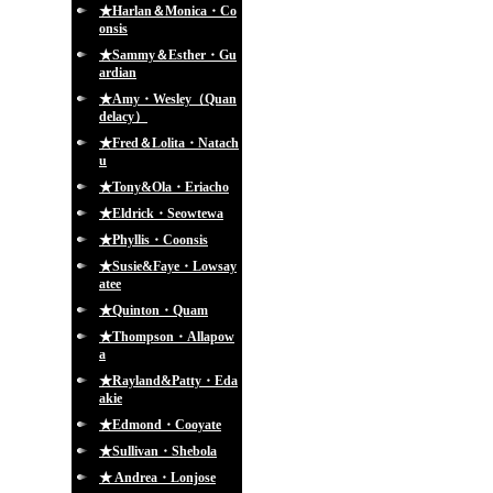
★Harlan＆Monica・Co
onsis
★Sammy＆Esther・Gu
ardian
★Amy・Wesley（Quan
delacy）
★Fred＆Lolita・Natach
u
★Tony&Ola・Eriacho
★Eldrick・Seowtewa
★Phyllis・Coonsis
★Susie&Faye・Lowsay
atee
★Quinton・Quam
★Thompson・Allapow
a
★Rayland&Patty・Eda
akie
★Edmond・Cooyate
★Sullivan・Shebola
★ Andrea・Lonjose