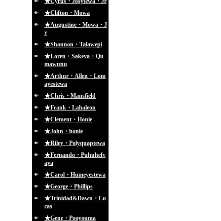
★Cyrus・Josytewa・Jr
★Clifton・Mowa
★Augustine・Mowa・J
r
★Shannon・Talawepi
★Loren・Sakeva・Qu
mawunu
★Arthur・Allen・Lom
ayestewa
★Chris・Mansfield
★Frank・Lahaleon
★Clement・Honie
★John・honie
★Riley・Polyquaptewa
★Fernando・Puhuhefv
aya
★Carol・Humeyestewa
★George・Phillips
★Trinidad&Dawn・Lu
cas
★Gene・Pooyouma