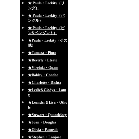
★ Paula・Leekity（リ
ング）
★ Paula・Leekity（バ
ングル）
★ Paula・Leekity（ピ
ン&ペンダント）
★Paula・Leekity（その
他）
★Tamara・Pinto
★Beverly・Etsate
★Virginia・Quam
★Bobby・Concho
★Charlotte・Dishta
★Leslie&Gladys・Lam
y
★Leander＆Lisa・Otho
le
★Stewart・Quandelacy
★Joan・Douglas
★Olivia・Panteah
★Stephen・Lonjose