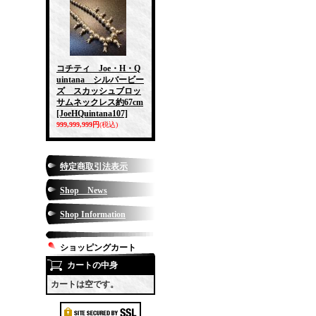
コチティ Joe・H・Q
uintana シルバービー
ズ スカッシュブロッ
サムネックレス約67cm
[JoeHQuintana107]
999,999,999円
(税込)
特定商取引法表示
Shop News
Shop Information
ショッピングカート
カートの中身
カートは空です。