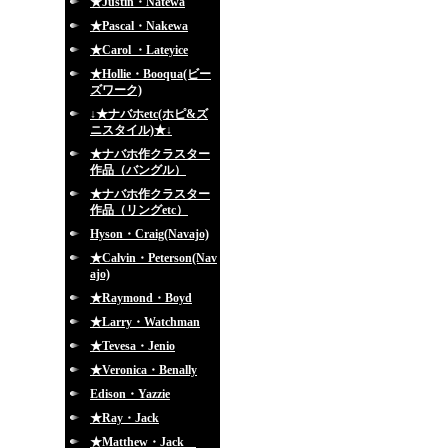
★Justin・Natewa
★Pascal・Nakewa
★Carol ・Lateyice
★Hollie・Booqua(ビー
ズワーク)
↓★ナバホetc(ホピ&ズ
ニスタイル)★↓
★ナバホ作クラスター
作品（バングル）
★ナバホ作クラスター
作品（リングetc）
Hyson・Craig(Navajo)
★Calvin・Peterson(Nav
ajo)
★Raymond・Boyd
★Larry・Watchman
★Tevesa・Jenio
★Veronica・Benally
Edison・Yazzie
★Ray・Jack
★Matthew・Jack