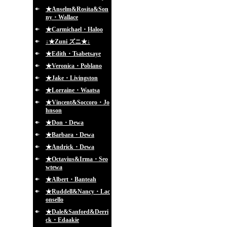
★Anselm&Rosita&Son
ny・Wallace
★Carmichael・Haloo
↓★Zuni ズニ★↓
★Edith・Tsabetsaye
★Veronica・Poblano
★Jake・Livingston
★Lorraine・Waatsa
★Vincent&Soccoro・Jo
hnson
★Don・Dewa
★Barbara・Dewa
★Andrick・Dewa
★Octavius&Irma・Seo
wtewa
★Albert・Banteah
★Ruddell&Nancy・Lac
onsello
★Dale&Sanford&Derri
ck・Edaakie