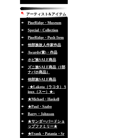
アーティスト&アイテム
別
PineRidge・Museum
Special・Collection
PineRidge・Push Item
他部族故人作家作品
Awards(賞)・作品
ホピ族SALE商品
ズニ族SALE商品（1部
ナバホ商品）
他部族SALE商品
↓★Lakota（ラコタ） S
ioux（スー）★↓
★Michael・Haskell
★Paul・Szabo
Barry・Johnson
★サンダーバードショ
ップファミリー★
★Frank・Patania・Sr