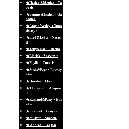
★Harlan＆Monica・Co
onsis
★Sammy＆Esther・Gu
ardian
★Amy・Wesley（Quan
delacy）
★Fred＆Lolita・Natach
u
★Tony&Ola・Eriacho
★Eldrick・Seowtewa
★Phyllis・Coonsis
★Susie&Faye・Lowsay
atee
★Quinton・Quam
★Thompson・Allapow
a
★Rayland&Patty・Eda
akie
★Edmond・Cooyate
★Sullivan・Shebola
★ Andrea・Lonjose