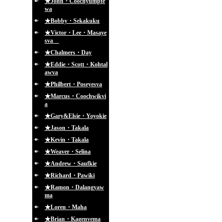
★John・Coochyumpte
wa
★Bobby・Sekakuku
★Victor・Lee・Masaye
sva
★Chalmers・Day
★Eddie・Scott・Kohtal
awva
★Philbert・Poseyesva
★Marcus・Coochwikvi
a
★Gary&Elsie・Yoyokie
★Jason・Takala
★Kevin・Takala
★Weaver・Selina
★Andrew・Saufkie
★Richard・Pawiki
★Ramon・Dalangyaw
ma
★Loren・Maha
★Brian・Kagenvema