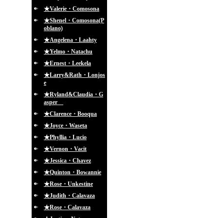
★Valerie・Comosona
★Shenel・Comosona(P
oblano)
★Angelena・Laahty
★Yelmo・Natachu
★Ernest・Leekela
★Larry&Rath・Lonjos
e
★Ryland&Claudia・G
asper
★Clarence・Booqua
★Joyce・Waseta
★Phyllia・Lucio
★Vernon・Vacit
★Jessica・Chavez
★Quinton・Bowannie
★Rose・Unkestine
★Judith・Calavaza
★Rose・Calavaza