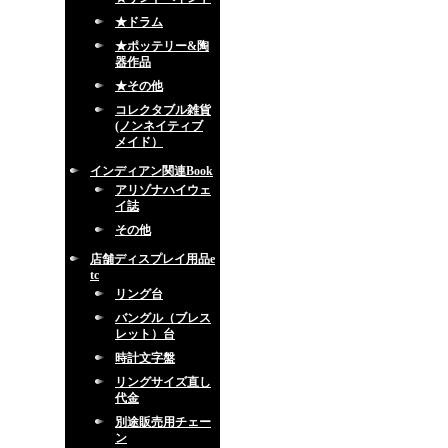
★ドラム
★ポッテリー&陶
器作品
★その他
コレクタブル雑貨
(ノンネイティブ
メイド）
インディアン関連Book
アリゾナハイウェ
イ誌
その他
店舗ディスプレイ用品e
tc
リング台
バングル（ブレス
レット）台
時計文字盤
リングサイズ直し
代金
別途販売用チェー
ン