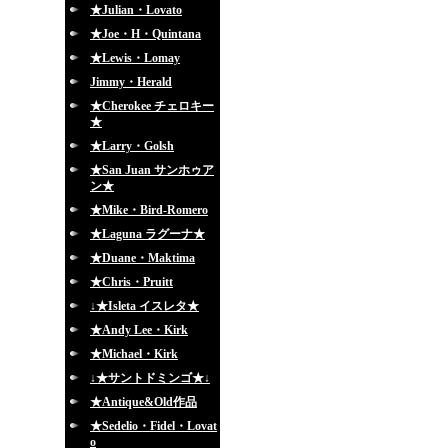
★Julian・Lovato
★Joe・H・Quintana
★Lewis・Lomay
Jimmy・Herald
★Cherokee チェロキー
★
★Larry・Golsh
★San Juan サンホゥア
ン★
★Mike・Bird-Romero
★Laguna ラグーナ★
★Duane・Maktima
★Chris・Pruitt
↓★Isleta イスレタ★
★Andy Lee・Kirk
★Michael・Kirk
↓★サントドミンゴ★↓
★Antique&Old作品
★Sedelio・Fidel・Lovat
o