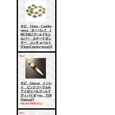
ホピ Victor・Coochw
ytewa オーバレイ 1
8K?14K?ゴールド&シ
ルバー カチーナダン
サー コンチョベルト
[VictorCoochwytewa13]
No.4
ホピ Sonwai インレ
イ ピンクコーラル&
アイボリー&ゴールド
ディバイダーetc TOP
[Sonwai7]
999,999,999円
(税込)
No.5