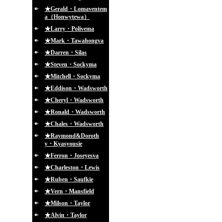
★Gerald・Lomaventem
a（Honwytewa）
★Larry・Polivema
★Mark・Tawahongva
★Darren・Silas
★Steven・Sockyma
★Mitchell・Sockyma
★Eddison・Wadsworth
★Cheryl・Wadsworth
★Ronald・Wadsworth
★Chales・Wadsworth
★Raymond&Doroth
y・Kyasyousie
★Ferron・Joseyesva
★Charleston・Lewis
★Ruben・Saufkie
★Vern・Mansfield
★Milson・Taylor
★Alvin・Taylor