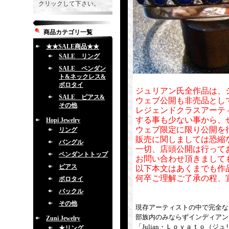
クリックして下さい。
商品カテゴリ一覧
★★SALE商品★★
SALE リング
SALE ペンダン
ト&ネックレス&
ボロタイ
ジュリアン氏全作品は、
SALE ピアス&
ウェブ公開も非売品とし
その他
レジェンドクラスアーテ
する事も少ない事から、
Hopi Jewelry
ウェブ限定に限り公開を
リング
販売に関しましては恐縮
バングル
一切、店頭公開は行って
ペンダントトップ
お問い合わせ頂きまして
ピアス
以下本文はあくまでも作
何卒ご理解ご了承の程、
ボロタイ
バックル
その他
現存アーティストの中で完全な
部族内のみならずインディアン
Zuni Jewelry
「Julian・Ｌｏｖａｔｏ（
★リング