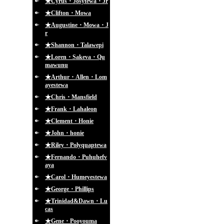
★Cyrus・Josytewa・Jr
★Clifton・Mowa
★Augustine・Mowa・J
r
★Shannon・Talawepi
★Loren・Sakeva・Qu
mawunu
★Arthur・Allen・Lom
ayestewa
★Chris・Mansfield
★Frank・Lahaleon
★Clement・Honie
★John・honie
★Riley・Polyquaptewa
★Fernando・Puhuhefv
aya
★Carol・Humeyestewa
★George・Phillips
★Trinidad&Dawn・Lu
cas
★Gene・Pooyouma