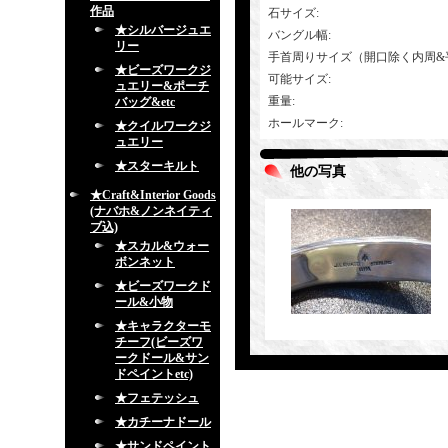
作品
石サイズ
:
★シルバージュエ
バングル幅
:
リー
手首周りサイズ（開口除く内周&
★ビーズワークジ
可能サイズ
:
ュエリー&ポーチ
重量
:
バッグ&etc
ホールマーク
:
★クイルワークジ
ュエリー
★スターキルト
他の写真
★Craft&Interior Goods
(ナバホ&ノンネイティ
ブ込)
★スカル&ウォー
ボンネット
★ビーズワークド
ール&小物
★キャラクターモ
チーフ(ビーズワ
ークドール&サン
ドペイントetc)
★フェテッシュ
★カチーナドール
★サンドペイント