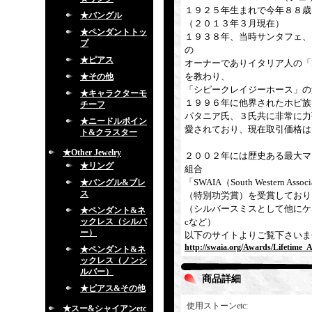
１９２５年生まれで今年８８歳
★バングル
（２０１３年３月現在）
★ペンダントトッ
１９３８年、当時サンタフェ、
プ
の
★ピアス
オーナーでありイタリア人の「Fr
を教わり、
★その他
「シピークレイジーホース」の父で
★キャラクターモ
１９９６年に他界されたホピ族「L
チーフ
パタニア氏、３氏共に非常に力
★ニードルポイン
愛されており、現在取引価格は
ト&クラスター
★Other Jewelry
２００２年には歴史ある最大マ
★リング
組合
「SWAIA（South Western Associa
★バングル&ブレ
ス
（特別功労賞）を受賞しており
（シルバースミスとして他にケ
★ペンダント&ネ
ックレス（シルバ
cなど）
ー）
以下のサイトよりご覧下さいま
http://swaia.org/Awards/Lifetime_
★ペンダント&ネ
ックレス（ノンシ
ルバー）
商品詳細
★ピアス&その他
使用ストーンetc
:
★スー&シャイアンetc