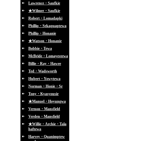
Lawrence・Saufkie
★Wilmer・Saufkie
Robert・Lomadapki
Phillip・Sekaquaptewa
Phillip・Honanie
★Watson・Honanie
Bobbie・Tewa
McBride・Lomayestewa
Billie・Ray・Hawee
Ted・Wadsworth
Hubert・Yowytewa
Norman・Honie・Sr
Tony・Kyasyousie
★Manuel・Hoyungwa
Vernon・Mansfield
Verden・Mansfield
★Willie・Archie・Tala
haftewa
Harvey・Quanimptew