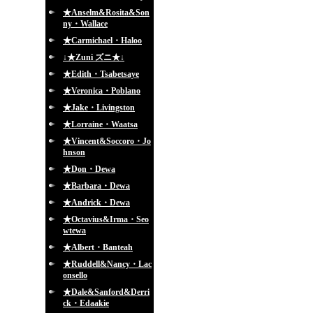
★Anselm&Rosita&Son
ny・Wallace
★Carmichael・Haloo
↓★Zuni ズニ★↓
★Edith・Tsabetsaye
★Veronica・Poblano
★Jake・Livingston
★Lorraine・Waatsa
★Vincent&Soccoro・Jo
hnson
★Don・Dewa
★Barbara・Dewa
★Andrick・Dewa
★Octavius&Irma・Seo
wtewa
★Albert・Banteah
★Ruddell&Nancy・Lac
onsello
★Dale&Sanford&Derri
ck・Edaakie