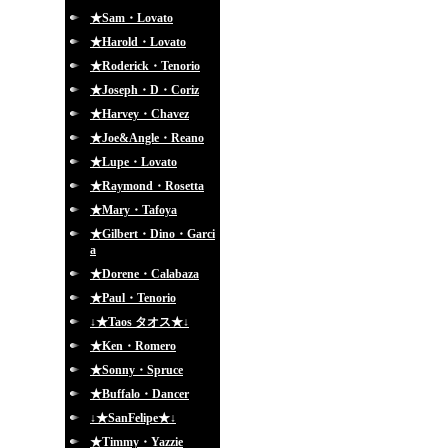
★Sam・Lovato
★Harold・Lovato
★Roderick・Tenorio
★Joseph・D・Coriz
★Harvey・Chavez
★Joe&Angle・Reano
★Lupe・Lovato
★Raymond・Rosetta
★Mary・Tafoya
★Gilbert・Dino・Garci
a
★Dorene・Calabaza
★Paul・Tenorio
↓★Taos タオス★↓
★Ken・Romero
★Sonny・Spruce
★Buffalo・Dancer
↓★SanFelipe★↓
★Timmy・Yazzie