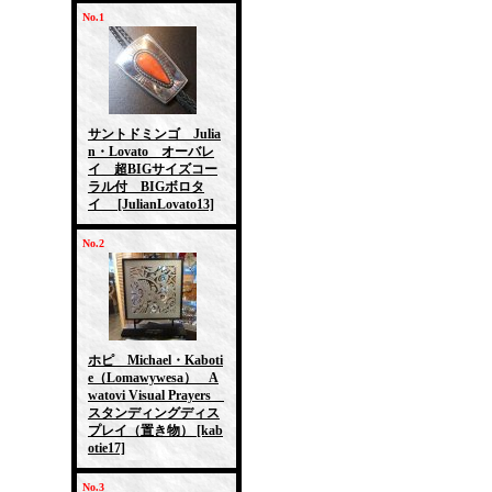
No.1
サントドミンゴ Julia
n・Lovato オーバレ
イ 超BIGサイズコー
ラル付 BIGボロタ
イ
[JulianLovato13]
No.2
ホピ Michael・Kaboti
e（Lomawywesa） A
watovi Visual Prayers
スタンディングディス
プレイ（置き物）
[kab
otie17]
No.3