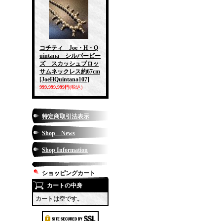
コチティ Joe・H・Q
uintana シルバービー
ズ スカッシュブロッ
サムネックレス約67cm
[JoeHQuintana107]
999,999,999円
(税込)
特定商取引法表示
Shop News
Shop Information
ショッピングカート
カートの中身
カートは空です。