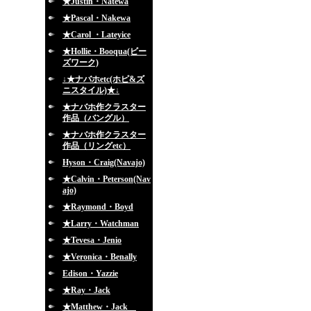
★Justin・Natewa
★Pascal・Nakewa
★Carol ・Lateyice
★Hollie・Booqua(ビー
ズワーク)
↓★ナバホetc(ホピ&ズ
ニスタイル)★↓
★ナバホ作クラスター
作品（バングル）
★ナバホ作クラスター
作品（リングetc）
Hyson・Craig(Navajo)
★Calvin・Peterson(Nav
ajo)
★Raymond・Boyd
★Larry・Watchman
★Tevesa・Jenio
★Veronica・Benally
Edison・Yazzie
★Ray・Jack
★Matthew・Jack