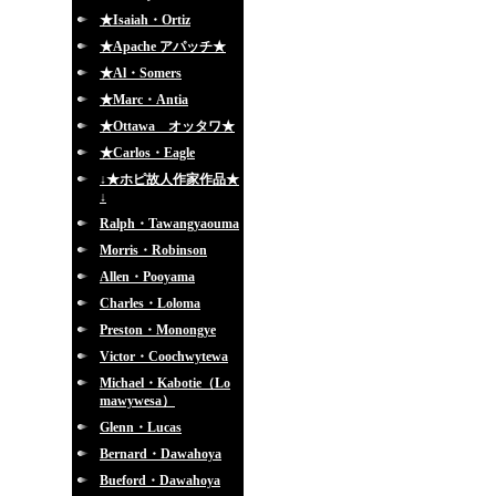
★Isaiah・Ortiz
★Apache アパッチ★
★Al・Somers
★Marc・Antia
★Ottawa オッタワ★
★Carlos・Eagle
↓★ホピ故人作家作品★
↓
Ralph・Tawangyaouma
Morris・Robinson
Allen・Pooyama
Charles・Loloma
Preston・Monongye
Victor・Coochwytewa
Michael・Kabotie（Lo
mawywesa）
Glenn・Lucas
Bernard・Dawahoya
Bueford・Dawahoya