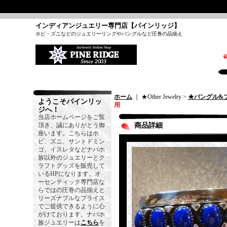
インディアンジュエリー専門店【パインリッジ】
ホピ・ズニなどのジュエリーリングやバングルなど圧巻の品揃え
ホーム
｜ ★Other Jewelry >
★バングル&
ようこそパインリッ
用
ジへ！
当店ホームページをご覧
頂き、誠にありがとう御
商品詳細
座います。こちらはホ
ピ、ズニ、サントドミン
ゴ、イスレタなどナバホ
族以外のジュエリーとク
ラフトグッズを販売して
いるHPになります。オ
ーセンティック専門店な
らではの圧巻の品揃えと
リーズナブルなプライス
でご提供できるように心
がけております。ナバホ
族ジュエリーは
こちら
を