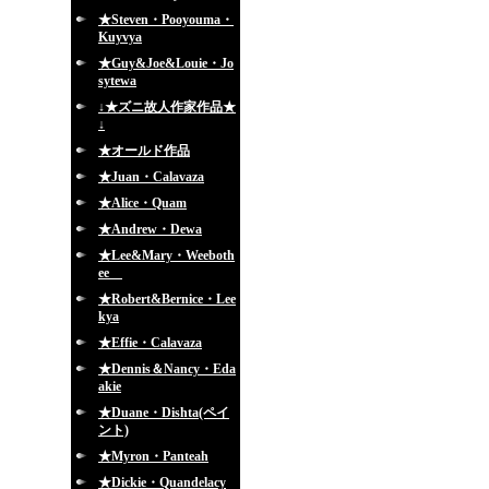
★Steven・Pooyouma・
Kuyvya
★Guy&Joe&Louie・Jo
sytewa
↓★ズニ故人作家作品★
↓
★オールド作品
★Juan・Calavaza
★Alice・Quam
★Andrew・Dewa
★Lee&Mary・Weeboth
ee
★Robert&Bernice・Lee
kya
★Effie・Calavaza
★Dennis＆Nancy・Eda
akie
★Duane・Dishta(ペイ
ント)
★Myron・Panteah
★Dickie・Quandelacy