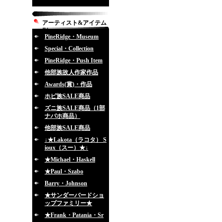
アーティスト&アイテム
別
PineRidge・Museum
Special・Collection
PineRidge・Push Item
他部族故人作家作品
Awards(賞)・作品
ホピ族SALE商品
ズニ族SALE商品（1部
ナバホ商品）
他部族SALE商品
↓★Lakota（ラコタ） S
ioux（スー）★↓
★Michael・Haskell
★Paul・Szabo
Barry・Johnson
★サンダーバードショ
ップファミリー★
★Frank・Patania・Sr