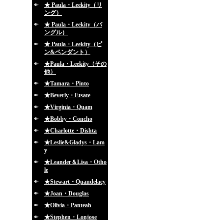
★ Paula・Leekity（リ
ング）
★ Paula・Leekity（バ
ングル）
★ Paula・Leekity（ピ
ン&ペンダント）
★Paula・Leekity（その
他）
★Tamara・Pinto
★Beverly・Etsate
★Virginia・Quam
★Bobby・Concho
★Charlotte・Dishta
★Leslie&Gladys・Lam
y
★Leander＆Lisa・Otho
le
★Stewart・Quandelacy
★Joan・Douglas
★Olivia・Panteah
★Stephen・Lonjose