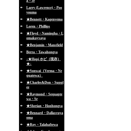
a・Jr
Larry (Lawrence)・Poo
youma
★Bennett・Kagenvema
Loren・Phillips
★Floyd・Namingha・L
omakuyvaya
★Benjamin・Mansfield
Berra・Tawahongva
↓★Hopi ホピ（現存）
★↓
★Sonwai（Verma・Ne
quatewa）
★Charles&Don・Suppl
ee
★Raymond・Sequapte
wa・Sr
★Sherian・Honhongva
★Bennard・Dallasvuya
oma
★Roy・Talahaftewa