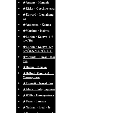
★Antone・Honanie
★Ricky・Coochwytewa
★Edward・Lomahong
va
★Anderson・Koinva
★Marthus・Koinva
★Lucion・Koinva（リ
ング他）
★Lucion・Koinva（バ
ングル&ペンダント）
★Melinda・Lucas・Koi
nva
★Duane・Koinva
★Delfred（Sparks）・
Masawytewa
★Emmett・Navakuku
★Alaric・Polequaptewa
★Willis・Humeyestewa
★Petra・Lamson
★Nathan・Fred・Jr