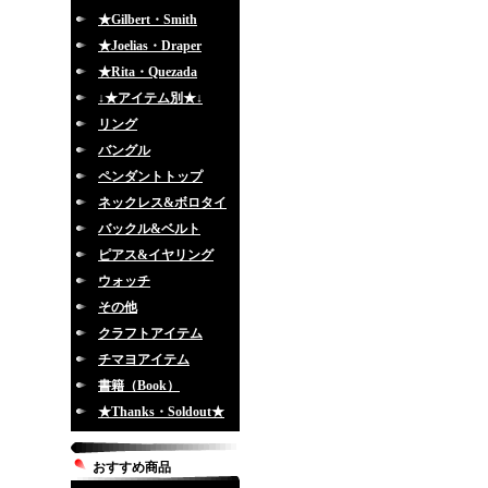
★Gilbert・Smith
★Joelias・Draper
★Rita・Quezada
↓★アイテム別★↓
リング
バングル
ペンダントトップ
ネックレス&ボロタイ
バックル&ベルト
ピアス&イヤリング
ウォッチ
その他
クラフトアイテム
チマヨアイテム
書籍（Book）
★Thanks・Soldout★
おすすめ商品