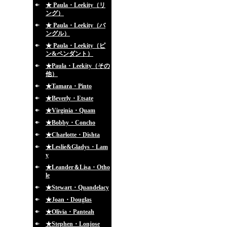
★ Paula・Leekity（リ
ング）
★ Paula・Leekity（バ
ングル）
★ Paula・Leekity（ピ
ン&ペンダント）
★Paula・Leekity（その
他）
★Tamara・Pinto
★Beverly・Etsate
★Virginia・Quam
★Bobby・Concho
★Charlotte・Dishta
★Leslie&Gladys・Lam
y
★Leander＆Lisa・Otho
le
★Stewart・Quandelacy
★Joan・Douglas
★Olivia・Panteah
★Stephen・Lonjose