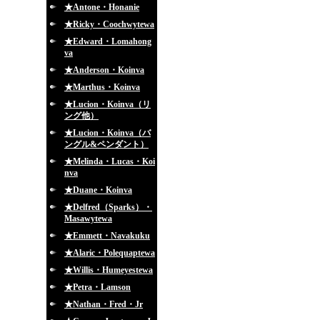
★Antone・Honanie
★Ricky・Coochwytewa
★Edward・Lomahong
va
★Anderson・Koinva
★Marthus・Koinva
★Lucion・Koinva（リ
ング他）
★Lucion・Koinva（バ
ングル&ペンダント）
★Melinda・Lucas・Koi
nva
★Duane・Koinva
★Delfred（Sparks）・
Masawytewa
★Emmett・Navakuku
★Alaric・Polequaptewa
★Willis・Humeyestewa
★Petra・Lamson
★Nathan・Fred・Jr