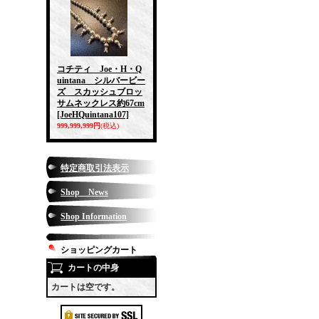
コチティ Joe・H・Q
uintana シルバービー
ズ スカッシュブロッ
サムネックレス約67cm
[JoeHQuintana107]
999,999,999円
(税込)
特定商取引法表示
Shop News
Shop Information
ショッピングカート
カートの中身
カートは空です。