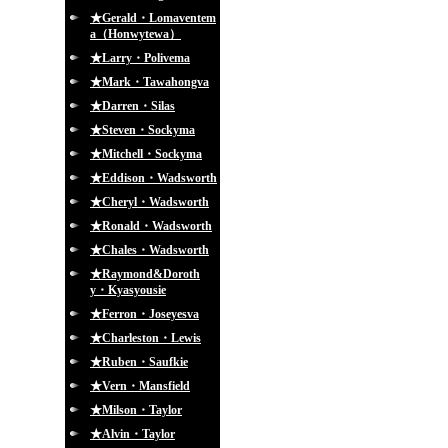
★Gerald・Lomaventem
a（Honwytewa）
★Larry・Polivema
★Mark・Tawahongva
★Darren・Silas
★Steven・Sockyma
★Mitchell・Sockyma
★Eddison・Wadsworth
★Cheryl・Wadsworth
★Ronald・Wadsworth
★Chales・Wadsworth
★Raymond&Doroth
y・Kyasyousie
★Ferron・Joseyesva
★Charleston・Lewis
★Ruben・Saufkie
★Vern・Mansfield
★Milson・Taylor
★Alvin・Taylor