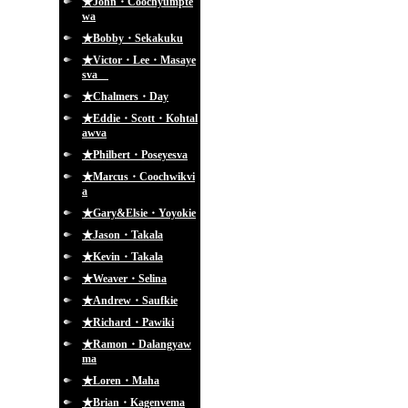
★John・Coochyumpte
wa
★Bobby・Sekakuku
★Victor・Lee・Masaye
sva
★Chalmers・Day
★Eddie・Scott・Kohtal
awva
★Philbert・Poseyesva
★Marcus・Coochwikvi
a
★Gary&Elsie・Yoyokie
★Jason・Takala
★Kevin・Takala
★Weaver・Selina
★Andrew・Saufkie
★Richard・Pawiki
★Ramon・Dalangyaw
ma
★Loren・Maha
★Brian・Kagenvema