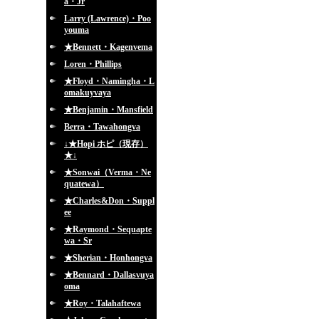
a・Jr
Larry (Lawrence)・Poo
youma
★Bennett・Kagenvema
Loren・Phillips
★Floyd・Namingha・L
omakuyvaya
★Benjamin・Mansfield
Berra・Tawahongva
↓★Hopi ホピ（現存）
★↓
★Sonwai（Verma・Ne
quatewa）
★Charles&Don・Suppl
ee
★Raymond・Sequapte
wa・Sr
★Sherian・Honhongva
★Bennard・Dallasvuya
oma
★Roy・Talahaftewa