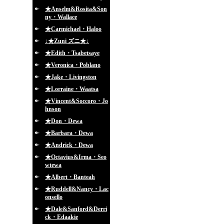
★Anselm&Rosita&Son
ny・Wallace
★Carmichael・Haloo
↓★Zuni ズニ★↓
★Edith・Tsabetsaye
★Veronica・Poblano
★Jake・Livingston
★Lorraine・Waatsa
★Vincent&Soccoro・Jo
hnson
★Don・Dewa
★Barbara・Dewa
★Andrick・Dewa
★Octavius&Irma・Seo
wtewa
★Albert・Banteah
★Ruddell&Nancy・Lac
onsello
★Dale&Sanford&Derri
ck・Edaakie