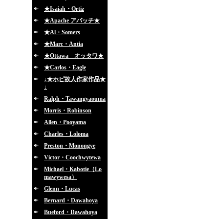
★Isaiah・Ortiz
★Apache アパッチ★
★Al・Somers
★Marc・Antia
★Ottawa オッタワ★
★Carlos・Eagle
↓★ホピ故人作家作品★
↓
Ralph・Tawangyaouma
Morris・Robinson
Allen・Pooyama
Charles・Loloma
Preston・Monongye
Victor・Coochwytewa
Michael・Kabotie（Lo
mawywesa）
Glenn・Lucas
Bernard・Dawahoya
Bueford・Dawahoya