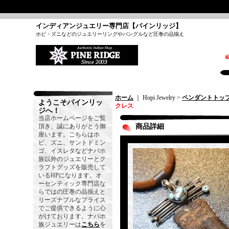
インディアンジュエリー専門店【パインリッジ】
ホピ・ズニなどのジュエリーリングやバングルなど圧巻の品揃え
ホーム
｜ Hopi Jewelry >
ペンダントトッ
ようこそパインリッ
クレス
ジへ！
当店ホームページをご覧
頂き、誠にありがとう御
商品詳細
座います。こちらはホ
ピ、ズニ、サントドミン
ゴ、イスレタなどナバホ
族以外のジュエリーとク
ラフトグッズを販売して
いるHPになります。オ
ーセンティック専門店な
らではの圧巻の品揃えと
リーズナブルなプライス
でご提供できるように心
がけております。ナバホ
族ジュエリーは
こちら
を