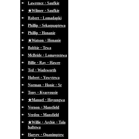
Lawrence・Saufkie
★Wilmer・Saufkie
Robert・Lomadapki
Phillip・Sekaquaptewa
Phillip・Honanie
★Watson・Honanie
Bobbie・Tewa
McBride・Lomayestewa
Billie・Ray・Hawee
Ted・Wadsworth
Hubert・Yowytewa
Norman・Honie・Sr
Tony・Kyasyousie
★Manuel・Hoyungwa
Vernon・Mansfield
Verden・Mansfield
★Willie・Archie・Tala
haftewa
Harvey・Quanimptew