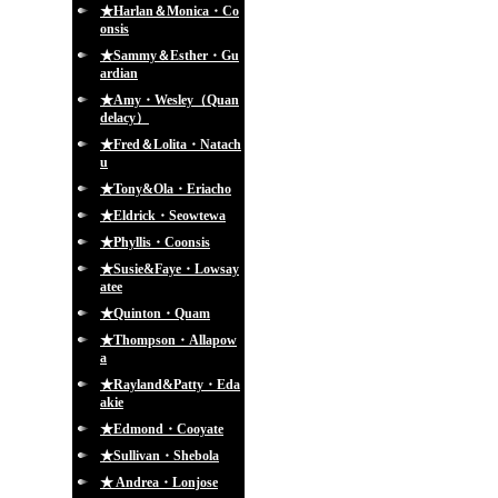
★Harlan＆Monica・Co
onsis
★Sammy＆Esther・Gu
ardian
★Amy・Wesley（Quan
delacy）
★Fred＆Lolita・Natach
u
★Tony&Ola・Eriacho
★Eldrick・Seowtewa
★Phyllis・Coonsis
★Susie&Faye・Lowsay
atee
★Quinton・Quam
★Thompson・Allapow
a
★Rayland&Patty・Eda
akie
★Edmond・Cooyate
★Sullivan・Shebola
★ Andrea・Lonjose