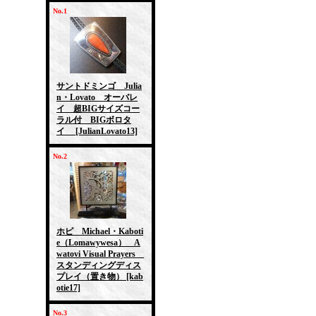
No.1
サントドミンゴ Julia
n・Lovato オーバレ
イ 超BIGサイズコー
ラル付 BIGボロタ
イ
[JulianLovato13]
No.2
ホピ Michael・Kaboti
e（Lomawywesa） A
watovi Visual Prayers
スタンディングディス
プレイ（置き物）
[kab
otie17]
No.3