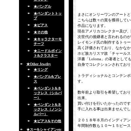
★バングル
★ペンダントトッ
まさにオンリーワンのアートと
プ
こちらは数々の賞を獲得している現
★ピアス
作品になります。
現在アメリカコレクター及び、
★その他
次世代の後継者と言われるのが
★キャラクターモ
レイモンド氏の制作するトゥー
チーフ
高く評価されており、なかなか
★ニードルポイン
ホピ族カリスマ故「チャールス
ト&クラスター
洋書「Loloma」の著者としても有
★Other Jewelry
自身でコレクションされており
★リング
トラディショナルとコンテンポ
★バングル&ブレ
す。
ス
★ペンダント&ネ
数年前より取引を希望しており
ックレス（シルバ
ー）
出来、
買い付けを行いたかったのです
★ペンダント&ネ
手に入れる事は出来ませんでし
ックレス（ノンシ
ルバー）
２０１８年８月のインディアン
★ピアス&その他
年間制作数も１０〜１５ピース
★スー&シャイアンetc