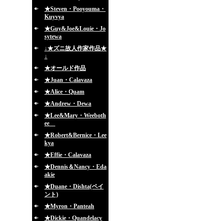
★Steven・Pooyouma・
Kuyvya
★Guy&Joe&Louie・Jo
sytewa
↓★ズニ故人作家作品★
↓
★オールド作品
★Juan・Calavaza
★Alice・Quam
★Andrew・Dewa
★Lee&Mary・Weeboth
ee
★Robert&Bernice・Lee
kya
★Effie・Calavaza
★Dennis＆Nancy・Eda
akie
★Duane・Dishta(ペイ
ント)
★Myron・Panteah
★Dickie・Quandelacy