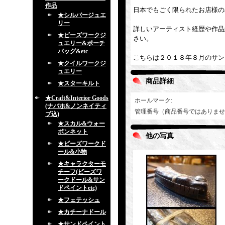
作品
日本でもごく限られたお店様の
★シルバージュエ
リー
詳しいアーティスト経歴や作品紹介
★ビーズワークジ
さい。
ュエリー&ポーチ
バッグ&etc
こちらは２０１８年８月のサン
★クイルワークジ
ュエリー
商品詳細
★スターキルト
★Craft&Interior Goods
ホールマーク
:
(ナバホ&ノンネイティ
管理番号（商品番号ではありませ
ブ込)
★スカル&ウォー
ボンネット
他の写真
★ビーズワークド
ール&小物
★キャラクターモ
チーフ(ビーズワ
ークドール&サン
ドペイントetc)
★フェテッシュ
★カチーナドール
★サンドペイント