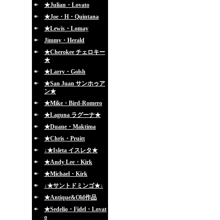
★Julian・Lovato
★Joe・H・Quintana
★Lewis・Lomay
Jimmy・Herald
★Cherokee チェロキー
★
★Larry・Golsh
★San Juan サンホゥア
ン★
★Mike・Bird-Romero
★Laguna ラグーナ★
★Duane・Maktima
★Chris・Pruitt
↓★Isleta イスレタ★
★Andy Lee・Kirk
★Michael・Kirk
↓★サントドミンゴ★↓
★Antique&Old作品
★Sedelio・Fidel・Lovat
o