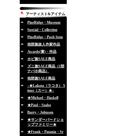
アーティスト&アイテム
別
PineRidge・Museum
Special・Collection
PineRidge・Push Item
他部族故人作家作品
Awards(賞)・作品
ホピ族SALE商品
ズニ族SALE商品（1部
ナバホ商品）
他部族SALE商品
↓★Lakota（ラコタ） S
ioux（スー）★↓
★Michael・Haskell
★Paul・Szabo
Barry・Johnson
★サンダーバードショ
ップファミリー★
★Frank・Patania・Sr