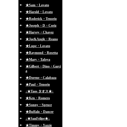
★Sam・Lovato
★Harold・Lovato
★Roderick・Tenorio
★Joseph・D・Coriz
★Harvey・Chavez
★Joe&Angle・Reano
★Lupe・Lovato
★Raymond・Rosetta
★Mary・Tafoya
★Gilbert・Dino・Garci
a
★Dorene・Calabaza
★Paul・Tenorio
↓★Taos タオス★↓
★Ken・Romero
★Sonny・Spruce
★Buffalo・Dancer
↓★SanFelipe★↓
★Timmy・Yazzie