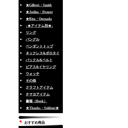
★Gilbert・Smith
★Joelias・Draper
★Rita・Quezada
↓★アイテム別★↓
リング
バングル
ペンダントトップ
ネックレス&ボロタイ
バックル&ベルト
ピアス&イヤリング
ウォッチ
その他
クラフトアイテム
チマヨアイテム
書籍（Book）
★Thanks・Soldout★
おすすめ商品