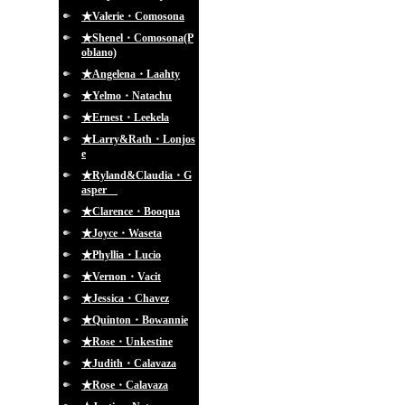
★Valerie・Comosona
★Shenel・Comosona(P
oblano)
★Angelena・Laahty
★Yelmo・Natachu
★Ernest・Leekela
★Larry&Rath・Lonjos
e
★Ryland&Claudia・G
asper
★Clarence・Booqua
★Joyce・Waseta
★Phyllia・Lucio
★Vernon・Vacit
★Jessica・Chavez
★Quinton・Bowannie
★Rose・Unkestine
★Judith・Calavaza
★Rose・Calavaza