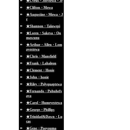
★Cyrus・Josytewa・Jr
★Clifton・Mowa
★Augustine・Mowa・J
r
★Shannon・Talawepi
★Loren・Sakeva・Qu
mawunu
★Arthur・Allen・Lom
ayestewa
★Chris・Mansfield
★Frank・Lahaleon
★Clement・Honie
★John・honie
★Riley・Polyquaptewa
★Fernando・Puhuhefv
aya
★Carol・Humeyestewa
★George・Phillips
★Trinidad&Dawn・Lu
cas
★Gene・Pooyouma