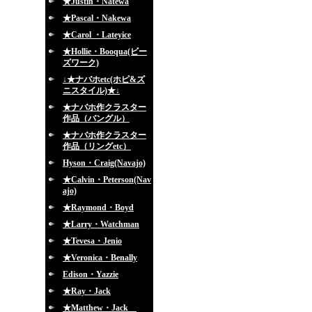
★Justin・Natewa
★Pascal・Nakewa
★Carol ・Lateyice
★Hollie・Booqua(ビー
ズワーク)
↓★ナバホetc(ホピ&ズ
ニスタイル)★↓
★ナバホ作クラスター
作品（バングル）
★ナバホ作クラスター
作品（リングetc）
Hyson・Craig(Navajo)
★Calvin・Peterson(Nav
ajo)
★Raymond・Boyd
★Larry・Watchman
★Tevesa・Jenio
★Veronica・Benally
Edison・Yazzie
★Ray・Jack
★Matthew・Jack