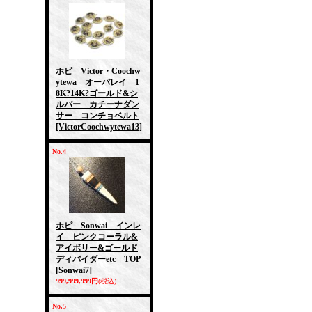
ホピ Victor・Coochw
ytewa オーバレイ 1
8K?14K?ゴールド&シ
ルバー カチーナダン
サー コンチョベルト
[VictorCoochwytewa13]
No.4
ホピ Sonwai インレ
イ ピンクコーラル&
アイボリー&ゴールド
ディバイダーetc TOP
[Sonwai7]
999,999,999円
(税込)
No.5