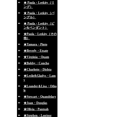
★ Paula・Leekity（リ
ング）
★ Paula・Leekity（バ
ングル）
★ Paula・Leekity（ピ
ン&ペンダント）
★Paula・Leekity（その
他）
★Tamara・Pinto
★Beverly・Etsate
★Virginia・Quam
★Bobby・Concho
★Charlotte・Dishta
★Leslie&Gladys・Lam
y
★Leander＆Lisa・Otho
le
★Stewart・Quandelacy
★Joan・Douglas
★Olivia・Panteah
★Stephen・Lonjose