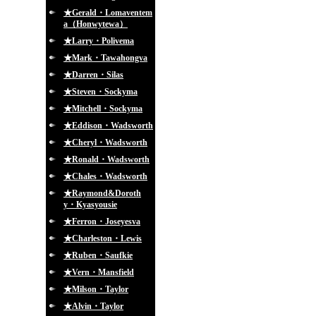
★Gerald・Lomaventem
a（Honwytewa）
★Larry・Polivema
★Mark・Tawahongva
★Darren・Silas
★Steven・Sockyma
★Mitchell・Sockyma
★Eddison・Wadsworth
★Cheryl・Wadsworth
★Ronald・Wadsworth
★Chales・Wadsworth
★Raymond&Doroth
y・Kyasyousie
★Ferron・Joseyesva
★Charleston・Lewis
★Ruben・Saufkie
★Vern・Mansfield
★Milson・Taylor
★Alvin・Taylor