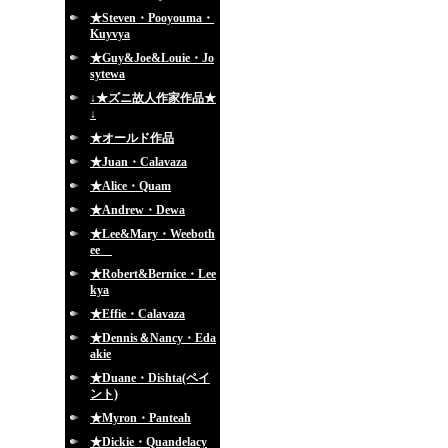
★Steven・Pooyouma・
Kuyvya
★Guy&Joe&Louie・Jo
sytewa
↓★ズニ故人作家作品★
↓
★オールド作品
★Juan・Calavaza
★Alice・Quam
★Andrew・Dewa
★Lee&Mary・Weeboth
ee
★Robert&Bernice・Lee
kya
★Effie・Calavaza
★Dennis＆Nancy・Eda
akie
★Duane・Dishta(ペイ
ント)
★Myron・Panteah
★Dickie・Quandelacy