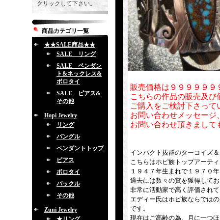
クリックして下さい。
商品カテゴリ一覧
★★SALE商品★★
SALE リング
SALE ペンダン
ト&ネックレス&
ボロタイ
販売価格は９９９９９９
SALE ピアス&
こちらの作品の販売及び
その他
ご購入をご検討下さって
お問い合わせメッセージ
Hopi Jewelry
お問い合わせ頂きまして
リング
バングル
ペンダントトップ
インパクト抜群のターコイズ＆
ピアス
こちらはホピ族トップアーティストの
１９４７年生まれで１９７０年
ボロタイ
過去には数々の賞を獲得してお
バックル
非常に活動家で高く評価されて
その他
エディー氏はホピ族ならではの
です。
Zuni Jewelry
現在はご高齢の為、月に一つほ
★リング