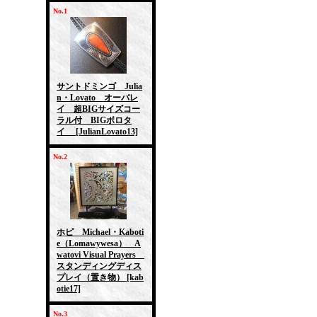
No.1
サントドミンゴ Julia
n・Lovato オーバレ
イ 超BIGサイズコー
ラル付 BIGボロタ
イ
[JulianLovato13]
No.2
ホピ Michael・Kaboti
e（Lomawywesa） A
watovi Visual Prayers
スタンディングディス
プレイ（置き物）
[kab
otie17]
No.3