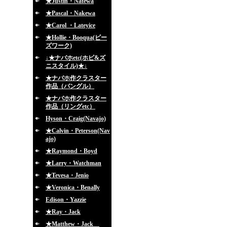
★Justin・Natewa
★Pascal・Nakewa
★Carol ・Lateyice
★Hollie・Booqua(ビー
ズワーク)
↓★ナバホetc(ホピ&ズ
ニスタイル)★↓
★ナバホ作クラスター
作品（バングル）
★ナバホ作クラスター
作品（リングetc）
Hyson・Craig(Navajo)
★Calvin・Peterson(Nav
ajo)
★Raymond・Boyd
★Larry・Watchman
★Tevesa・Jenio
★Veronica・Benally
Edison・Yazzie
★Ray・Jack
★Matthew・Jack