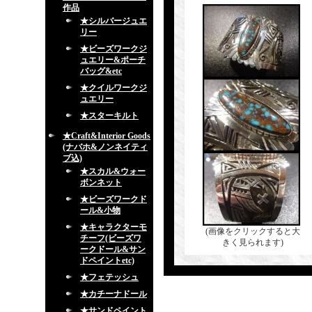
作品
★シルバージュエ
リー
★ビーズワークジ
ュエリー&ポーチ
バッグ&etc
★クイルワークジ
ュエリー
★スターキルト
★Craft&Interior Goods
(ナバホ&ノンネイティ
ブ込)
★スカル&ウォー
ボンネット
★ビーズワークド
ール&小物
★キャラクターモ
(画像をクリックすると大
チーフ(ビーズワ
きく見られます)
ークドール&サン
ドペイントetc)
★フェテッシュ
★カチーナドール
★サンドペイント