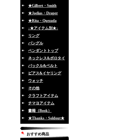
★Gilbert・Smith
★Joelias・Draper
★Rita・Quezada
↓★アイテム別★↓
リング
バングル
ペンダントトップ
ネックレス&ボロタイ
バックル&ベルト
ピアス&イヤリング
ウォッチ
その他
クラフトアイテム
チマヨアイテム
書籍（Book）
★Thanks・Soldout★
おすすめ商品