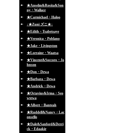
★Anselm&Rosita&Son
ny・Wallace
★Carmichael・Haloo
↓★Zuni ズニ★↓
★Edith・Tsabetsaye
★Veronica・Poblano
★Jake・Livingston
★Lorraine・Waatsa
★Vincent&Soccoro・Jo
hnson
★Don・Dewa
★Barbara・Dewa
★Andrick・Dewa
★Octavius&Irma・Seo
wtewa
★Albert・Banteah
★Ruddell&Nancy・Lac
onsello
★Dale&Sanford&Derri
ck・Edaakie