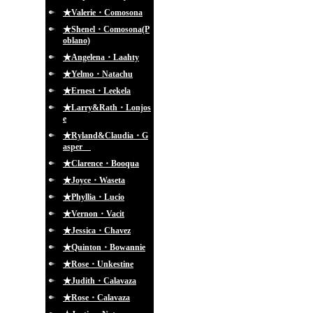
★Valerie・Comosona
★Shenel・Comosona(P
oblano)
★Angelena・Laahty
★Yelmo・Natachu
★Ernest・Leekela
★Larry&Rath・Lonjos
e
★Ryland&Claudia・G
asper
★Clarence・Booqua
★Joyce・Waseta
★Phyllia・Lucio
★Vernon・Vacit
★Jessica・Chavez
★Quinton・Bowannie
★Rose・Unkestine
★Judith・Calavaza
★Rose・Calavaza