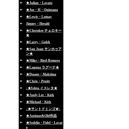
★Julian・Lovato
★Joe・H・Quintana
★Lewis・Lomay
Jimmy・Herald
★Cherokee チェロキー
★
★Larry・Golsh
★San Juan サンホゥア
ン★
★Mike・Bird-Romero
★Laguna ラグーナ★
★Duane・Maktima
★Chris・Pruitt
↓★Isleta イスレタ★
★Andy Lee・Kirk
★Michael・Kirk
↓★サントドミンゴ★↓
★Antique&Old作品
★Sedelio・Fidel・Lovat
o