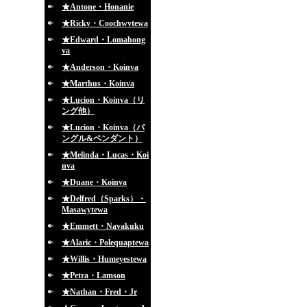
★Antone・Honanie
★Ricky・Coochwytewa
★Edward・Lomahong
va
★Anderson・Koinva
★Marthus・Koinva
★Lucion・Koinva（リ
ング他）
★Lucion・Koinva（バ
ングル&ペンダント）
★Melinda・Lucas・Koi
nva
★Duane・Koinva
★Delfred（Sparks）・
Masawytewa
★Emmett・Navakuku
★Alaric・Polequaptewa
★Willis・Humeyestewa
★Petra・Lamson
★Nathan・Fred・Jr