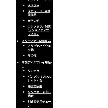
★ドラム
★ポッテリー&陶
器作品
★その他
コレクタブル雑貨
(ノンネイティブ
メイド）
インディアン関連Book
アリゾナハイウェ
イ誌
その他
店舗ディスプレイ用品e
tc
リング台
バングル（ブレス
レット）台
時計文字盤
リングサイズ直し
代金
別途販売用チェー
ン