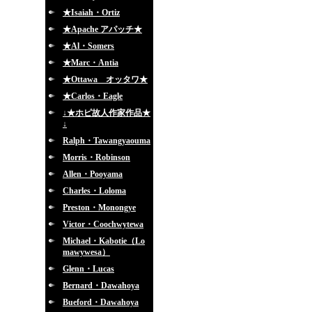
★Isaiah・Ortiz
★Apache アパッチ★
★Al・Somers
★Marc・Antia
★Ottawa オッタワ★
★Carlos・Eagle
↓★ホピ故人作家作品★
↓
Ralph・Tawangyaouma
Morris・Robinson
Allen・Pooyama
Charles・Loloma
Preston・Monongye
Victor・Coochwytewa
Michael・Kabotie（Lo
mawywesa）
Glenn・Lucas
Bernard・Dawahoya
Bueford・Dawahoya