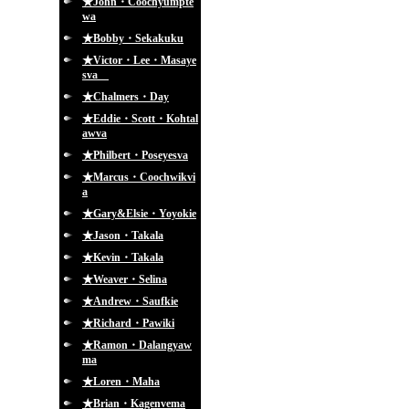
★John・Coochyumpte
wa
★Bobby・Sekakuku
★Victor・Lee・Masaye
sva
★Chalmers・Day
★Eddie・Scott・Kohtal
awva
★Philbert・Poseyesva
★Marcus・Coochwikvi
a
★Gary&Elsie・Yoyokie
★Jason・Takala
★Kevin・Takala
★Weaver・Selina
★Andrew・Saufkie
★Richard・Pawiki
★Ramon・Dalangyaw
ma
★Loren・Maha
★Brian・Kagenvema