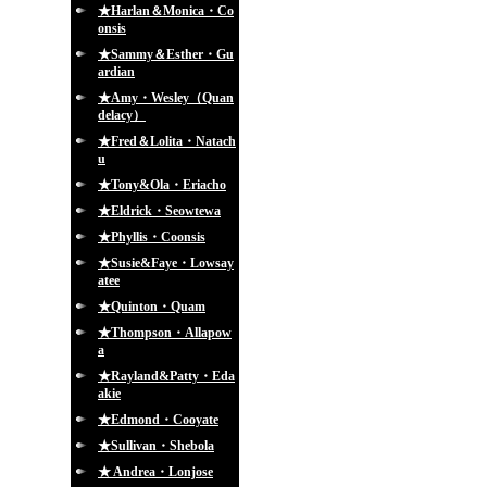
★Harlan＆Monica・Co
onsis
★Sammy＆Esther・Gu
ardian
★Amy・Wesley（Quan
delacy）
★Fred＆Lolita・Natach
u
★Tony&Ola・Eriacho
★Eldrick・Seowtewa
★Phyllis・Coonsis
★Susie&Faye・Lowsay
atee
★Quinton・Quam
★Thompson・Allapow
a
★Rayland&Patty・Eda
akie
★Edmond・Cooyate
★Sullivan・Shebola
★ Andrea・Lonjose