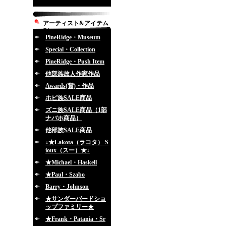
アーティスト&アイテム
別
PineRidge・Museum
Special・Collection
PineRidge・Push Item
他部族故人作家作品
Awards(賞)・作品
ホピ族SALE商品
ズニ族SALE商品（1部
ナバホ商品）
他部族SALE商品
↓★Lakota（ラコタ） S
ioux（スー）★↓
★Michael・Haskell
★Paul・Szabo
Barry・Johnson
★サンダーバードショ
ップファミリー★
★Frank・Patania・Sr