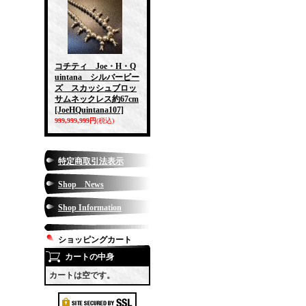
コチティ Joe・H・Q
uintana シルバービー
ズ スカッシュブロッ
サムネックレス約67cm
[JoeHQuintana107]
999,999,999円
(税込)
特定商取引法表示
Shop News
Shop Information
ショッピングカート
カートの中身
カートは空です。