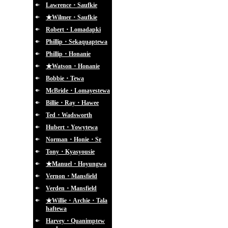
Lawrence・Saufkie
★Wilmer・Saufkie
Robert・Lomadapki
Phillip・Sekaquaptewa
Phillip・Honanie
★Watson・Honanie
Bobbie・Tewa
McBride・Lomayestewa
Billie・Ray・Hawee
Ted・Wadsworth
Hubert・Yowytewa
Norman・Honie・Sr
Tony・Kyasyousie
★Manuel・Hoyungwa
Vernon・Mansfield
Verden・Mansfield
★Willie・Archie・Tala
haftewa
Harvey・Quanimptew