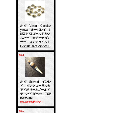
ホピ Victor・Coochw
ytewa オーバレイ 1
8K?14K?ゴールド&シ
ルバー カチーナダン
サー コンチョベルト
[VictorCoochwytewa13]
No.4
ホピ Sonwai インレ
イ ピンクコーラル&
アイボリー&ゴールド
ディバイダーetc TOP
[Sonwai7]
999,999,999円
(税込)
No.5