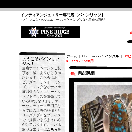
インディアンジュエリー専門店【パインリッジ】
ホピ・ズニなどのジュエリーリングやバングルなど圧巻の品揃え
ホーム
｜ Hopi Jewelry >
バングル
｜
ホピ
ようこそパインリッ
6・5〜17・5cm用
ジへ！
当店ホームページをご覧
頂き、誠にありがとう御
商品詳細
座います。こちらはホ
ピ、ズニ、サントドミン
ゴ、イスレタなどナバホ
族以外のジュエリーとク
ラフトグッズを販売して
いるHPになります。オ
ーセンティック専門店な
らではの圧巻の品揃えと
リーズナブルなプライス
でご提供できるように心
がけております。ナバホ
族ジュエリーは
こちら
を