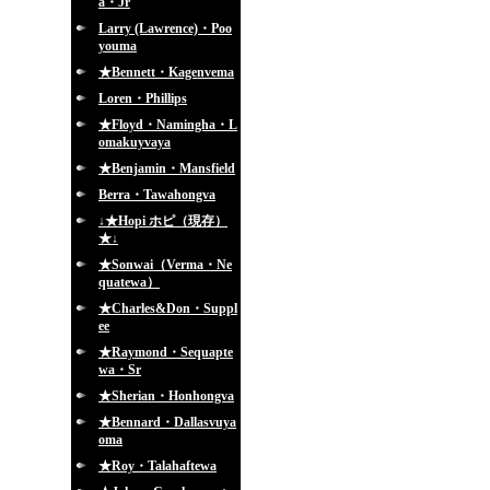
a・Jr
Larry (Lawrence)・Poo
youma
★Bennett・Kagenvema
Loren・Phillips
★Floyd・Namingha・L
omakuyvaya
★Benjamin・Mansfield
Berra・Tawahongva
↓★Hopi ホピ（現存）
★↓
★Sonwai（Verma・Ne
quatewa）
★Charles&Don・Suppl
ee
★Raymond・Sequapte
wa・Sr
★Sherian・Honhongva
★Bennard・Dallasvuya
oma
★Roy・Talahaftewa