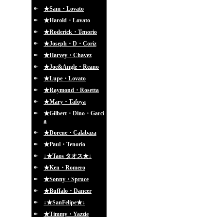
★Sam・Lovato
★Harold・Lovato
★Roderick・Tenorio
★Joseph・D・Coriz
★Harvey・Chavez
★Joe&Angle・Reano
★Lupe・Lovato
★Raymond・Rosetta
★Mary・Tafoya
★Gilbert・Dino・Garci
a
★Dorene・Calabaza
★Paul・Tenorio
↓★Taos タオス★↓
★Ken・Romero
★Sonny・Spruce
★Buffalo・Dancer
↓★SanFelipe★↓
★Timmy・Yazzie