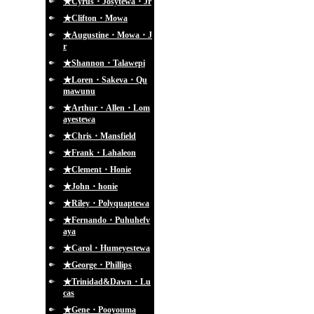
★Cyrus・Josytewa・Jr
★Clifton・Mowa
★Augustine・Mowa・J
r
★Shannon・Talawepi
★Loren・Sakeva・Qu
mawunu
★Arthur・Allen・Lom
ayestewa
★Chris・Mansfield
★Frank・Lahaleon
★Clement・Honie
★John・honie
★Riley・Polyquaptewa
★Fernando・Puhuhefv
aya
★Carol・Humeyestewa
★George・Phillips
★Trinidad&Dawn・Lu
cas
★Gene・Pooyouma