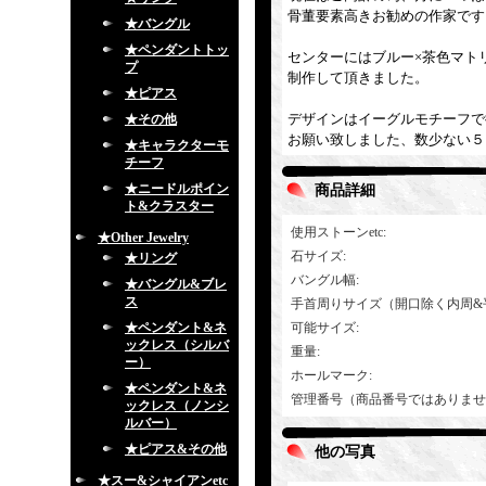
骨董要素高きお勧めの作家です
★バングル
★ペンダントトッ
センターにはブルー×茶色マト
プ
制作して頂きました。
★ピアス
デザインはイーグルモチーフで
★その他
お願い致しました、数少ない５
★キャラクターモ
チーフ
★ニードルポイン
商品詳細
ト&クラスター
使用ストーンetc
:
★Other Jewelry
石サイズ
:
★リング
バングル幅
:
★バングル&ブレ
ス
手首周りサイズ（開口除く内周&
★ペンダント&ネ
可能サイズ
:
ックレス（シルバ
重量
:
ー）
ホールマーク
:
★ペンダント&ネ
管理番号（商品番号ではありませ
ックレス（ノンシ
ルバー）
★ピアス&その他
他の写真
★スー&シャイアンetc