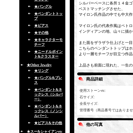
シルバーベースに各所１４金ゴ
★バングル
ベストマッチングさせた、
★ペンダントトッ
マイロン氏作品の中でも中大作
プ
★ピアス
マイロン氏の代表作風はペトロ
インディアンの地、山々に描か
★その他
★キャラクターモ
また面をザラザラ仕上げと一目
チーフ
こちらのペンダントトップはホ
★ニードルポイン
より一層モチーフが目立つ作品
ト&クラスター
★Other Jewelry
上品さも前面に現れた、一生の
★リング
★バングル&ブレ
商品詳細
ス
★ペンダント&ネ
使用ストーンetc
:
ックレス（シルバ
石サイズ
:
ー）
全長サイズ
:
★ペンダント&ネ
管理番号（商品番号ではありませ
ックレス（ノンシ
ルバー）
★ピアス&その他
他の写真
★スー&シャイアンetc