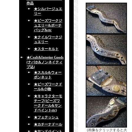
作品
★シルバージュエ
リー
★ビーズワークジ
ュエリー&ポーチ
バッグ&etc
★クイルワークジ
ュエリー
★スターキルト
★Craft&Interior Goods
(ナバホ&ノンネイティ
ブ込)
★スカル&ウォー
ボンネット
★ビーズワークド
ール&小物
★キャラクターモ
チーフ(ビーズワ
ークドール&サン
ドペイントetc)
★フェテッシュ
★カチーナドール
(画像をクリックすると大
★サンドペイント