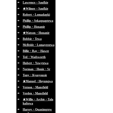
Lawrence・Saufkie
★Wilmer・Saufkie
Robert・Lomadapki
Phillip・Sekaquaptewa
Phillip・Honanie
★Watson・Honanie
Bobbie・Tewa
McBride・Lomayestewa
Billie・Ray・Hawee
Ted・Wadsworth
Hubert・Yowytewa
Norman・Honie・Sr
Tony・Kyasyousie
★Manuel・Hoyungwa
Vernon・Mansfield
Verden・Mansfield
★Willie・Archie・Tala
haftewa
Harvey・Quanimptew