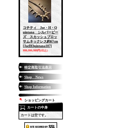
コチティ Joe・H・Q
uintana シルバービー
ズ スカッシュブロッ
サムネックレス約67cm
[JoeHQuintana107]
999,999,999円
(税込)
特定商取引法表示
Shop News
Shop Information
ショッピングカート
カートの中身
カートは空です。