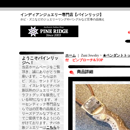
インディアンジュエリー専門店【パインリッジ】
ホピ・ズニなどのジュエリーリングやバングルなど圧巻の品揃え
ホーム
｜ Zuni Jewelry >
★ペンダントト
ようこそパインリッ
付 ピンブローチ&TOP
ジへ！
当店ホームページをご覧
頂き、誠にありがとう御
商品詳細
座います。こちらはホ
ピ、ズニ、サントドミン
ゴ、イスレタなどナバホ
族以外のジュエリーとク
ラフトグッズを販売して
いるHPになります。オ
ーセンティック専門店な
らではの圧巻の品揃えと
リーズナブルなプライス
でご提供できるように心
がけております。ナバホ
族ジュエリーは
こちら
を