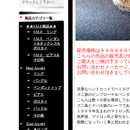
クリックして下さい。
商品カテゴリ一覧
★★SALE商品★★
SALE リング
SALE ペンダン
ト&ネックレス&
ボロタイ
販売価格は９９９９９９
SALE ピアス&
こちらの作品の販売及び
その他
ご購入をご検討下さって
お問い合わせメッセージ
Hopi Jewelry
お問い合わせ頂きまして
リング
バングル
ペンダントトップ
見事なハンドカットでぺトログ
ズニ族のピンブローチ＆ペンダ
ピアス
こちらは数々の賞を獲得してお
ボロタイ
ズニ族とナバホ族のハーフである「
バックル
１９６６年生まれのマイロン氏
その他
他界後、マイロン氏と取引をし
困難になっていく事と思われま
Zuni Jewelry
★リング