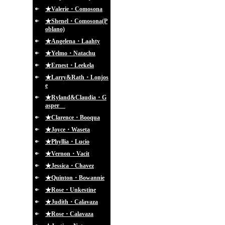
★Valerie・Comosona
★Shenel・Comosona(P
oblano)
★Angelena・Laahty
★Yelmo・Natachu
★Ernest・Leekela
★Larry&Rath・Lonjos
e
★Ryland&Claudia・G
asper
★Clarence・Booqua
★Joyce・Waseta
★Phyllia・Lucio
★Vernon・Vacit
★Jessica・Chavez
★Quinton・Bowannie
★Rose・Unkestine
★Judith・Calavaza
★Rose・Calavaza