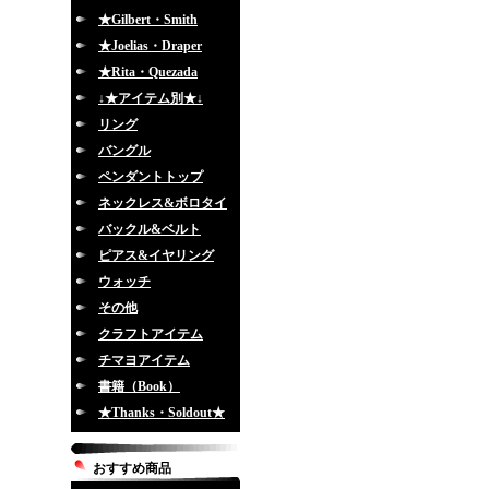
★Gilbert・Smith
★Joelias・Draper
★Rita・Quezada
↓★アイテム別★↓
リング
バングル
ペンダントトップ
ネックレス&ボロタイ
バックル&ベルト
ピアス&イヤリング
ウォッチ
その他
クラフトアイテム
チマヨアイテム
書籍（Book）
★Thanks・Soldout★
おすすめ商品