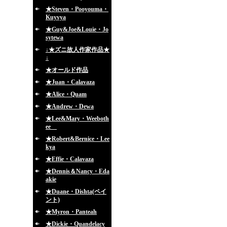
★Steven・Pooyouma・
Kuyvya
★Guy&Joe&Louie・Jo
sytewa
↓★ズニ故人作家作品★
↓
★オールド作品
★Juan・Calavaza
★Alice・Quam
★Andrew・Dewa
★Lee&Mary・Weeboth
ee
★Robert&Bernice・Lee
kya
★Effie・Calavaza
★Dennis＆Nancy・Eda
akie
★Duane・Dishta(ペイ
ント)
★Myron・Panteah
★Dickie・Quandelacy