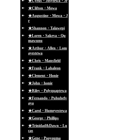
★Cyrus・Josytewa・Jr
★Clifton・Mowa
★Augustine・Mowa・J
r
★Shannon・Talawepi
★Loren・Sakeva・Qu
mawunu
★Arthur・Allen・Lom
ayestewa
★Chris・Mansfield
★Frank・Lahaleon
★Clement・Honie
★John・honie
★Riley・Polyquaptewa
★Fernando・Puhuhefv
aya
★Carol・Humeyestewa
★George・Phillips
★Trinidad&Dawn・Lu
cas
★Gene・Pooyouma