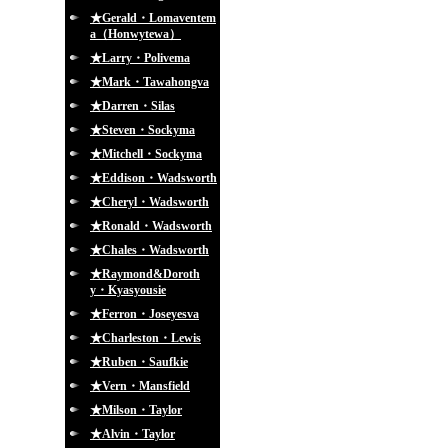
★Gerald・Lomaventem
a（Honwytewa）
★Larry・Polivema
★Mark・Tawahongva
★Darren・Silas
★Steven・Sockyma
★Mitchell・Sockyma
★Eddison・Wadsworth
★Cheryl・Wadsworth
★Ronald・Wadsworth
★Chales・Wadsworth
★Raymond&Doroth
y・Kyasyousie
★Ferron・Joseyesva
★Charleston・Lewis
★Ruben・Saufkie
★Vern・Mansfield
★Milson・Taylor
★Alvin・Taylor