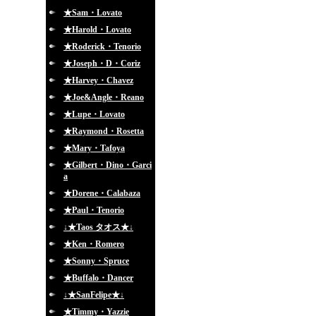
★Sam・Lovato
★Harold・Lovato
★Roderick・Tenorio
★Joseph・D・Coriz
★Harvey・Chavez
★Joe&Angle・Reano
★Lupe・Lovato
★Raymond・Rosetta
★Mary・Tafoya
★Gilbert・Dino・Garci
a
★Dorene・Calabaza
★Paul・Tenorio
↓★Taos タオス★↓
★Ken・Romero
★Sonny・Spruce
★Buffalo・Dancer
↓★SanFelipe★↓
★Timmy・Yazzie