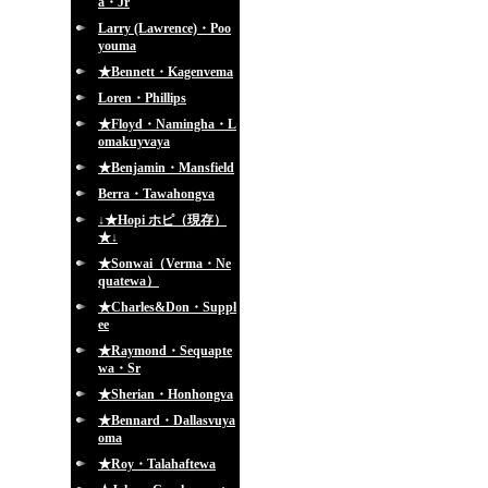
a・Jr
Larry (Lawrence)・Poo
youma
★Bennett・Kagenvema
Loren・Phillips
★Floyd・Namingha・L
omakuyvaya
★Benjamin・Mansfield
Berra・Tawahongva
↓★Hopi ホピ（現存）
★↓
★Sonwai（Verma・Ne
quatewa）
★Charles&Don・Suppl
ee
★Raymond・Sequapte
wa・Sr
★Sherian・Honhongva
★Bennard・Dallasvuya
oma
★Roy・Talahaftewa