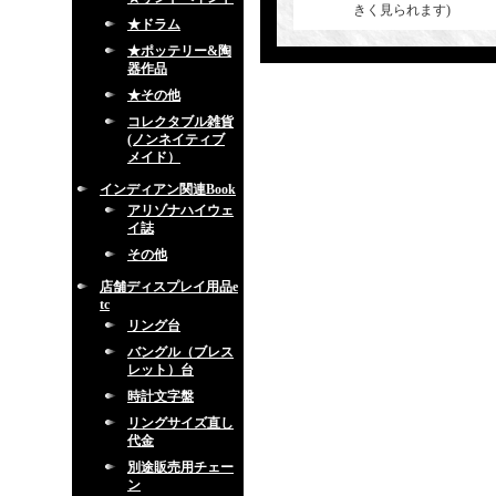
きく見られます)
★ドラム
★ポッテリー&陶
器作品
★その他
コレクタブル雑貨
(ノンネイティブ
メイド）
インディアン関連Book
アリゾナハイウェ
イ誌
その他
店舗ディスプレイ用品e
tc
リング台
バングル（ブレス
レット）台
時計文字盤
リングサイズ直し
代金
別途販売用チェー
ン