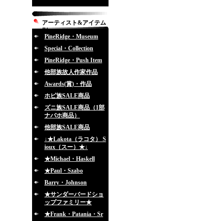
アーティスト&アイテム
別
PineRidge・Museum
Special・Collection
PineRidge・Push Item
他部族故人作家作品
Awards(賞)・作品
ホピ族SALE商品
ズニ族SALE商品（1部
ナバホ商品）
他部族SALE商品
↓★Lakota（ラコタ） S
ioux（スー）★↓
★Michael・Haskell
★Paul・Szabo
Barry・Johnson
★サンダーバードショ
ップファミリー★
★Frank・Patania・Sr