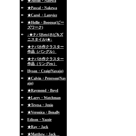
★Justin・Natewa
★Pascal・Nakewa
★Carol ・Lateyice
★Hollie・Booqua(ビー
ズワーク)
↓★ナバホetc(ホピ&ズ
ニスタイル)★↓
★ナバホ作クラスター
作品（バングル）
★ナバホ作クラスター
作品（リングetc）
Hyson・Craig(Navajo)
★Calvin・Peterson(Nav
ajo)
★Raymond・Boyd
★Larry・Watchman
★Tevesa・Jenio
★Veronica・Benally
Edison・Yazzie
★Ray・Jack
★Matthew・Jack