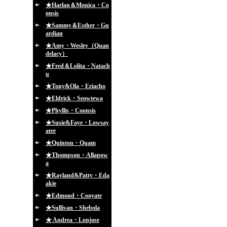
★Harlan＆Monica・Co
onsis
★Sammy＆Esther・Gu
ardian
★Amy・Wesley（Quan
delacy）
★Fred＆Lolita・Natach
u
★Tony&Ola・Eriacho
★Eldrick・Seowtewa
★Phyllis・Coonsis
★Susie&Faye・Lowsay
atee
★Quinton・Quam
★Thompson・Allapow
a
★Rayland&Patty・Eda
akie
★Edmond・Cooyate
★Sullivan・Shebola
★ Andrea・Lonjose