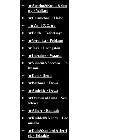
★Anselm&Rosita&Son
ny・Wallace
★Carmichael・Haloo
↓★Zuni ズニ★↓
★Edith・Tsabetsaye
★Veronica・Poblano
★Jake・Livingston
★Lorraine・Waatsa
★Vincent&Soccoro・Jo
hnson
★Don・Dewa
★Barbara・Dewa
★Andrick・Dewa
★Octavius&Irma・Seo
wtewa
★Albert・Banteah
★Ruddell&Nancy・Lac
onsello
★Dale&Sanford&Derri
ck・Edaakie