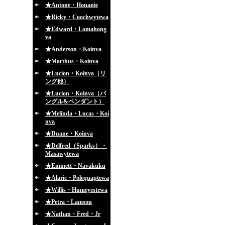
★Antone・Honanie
★Ricky・Coochwytewa
★Edward・Lomahong
va
★Anderson・Koinva
★Marthus・Koinva
★Lucion・Koinva（リ
ング他）
★Lucion・Koinva（バ
ングル&ペンダント）
★Melinda・Lucas・Koi
nva
★Duane・Koinva
★Delfred（Sparks）・
Masawytewa
★Emmett・Navakuku
★Alaric・Polequaptewa
★Willis・Humeyestewa
★Petra・Lamson
★Nathan・Fred・Jr