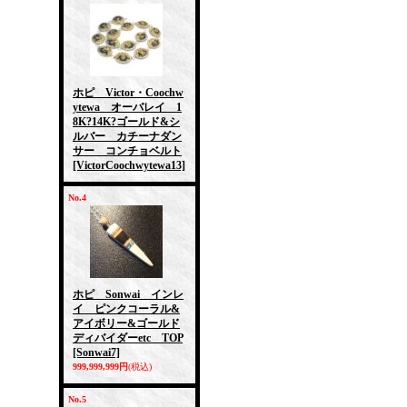
ホピ Victor・Coochw
ytewa オーバレイ 1
8K?14K?ゴールド&シ
ルバー カチーナダン
サー コンチョベルト
[VictorCoochwytewa13]
No.4
ホピ Sonwai インレ
イ ピンクコーラル&
アイボリー&ゴールド
ディバイダーetc TOP
[Sonwai7]
999,999,999円
(税込)
No.5