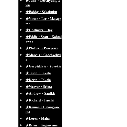
★John・Coochyumpte
wa
★Bobby・Sekakuku
★Victor・Lee・Masaye
sva
★Chalmers・Day
★Eddie・Scott・Kohtal
awva
★Philbert・Poseyesva
★Marcus・Coochwikvi
a
★Gary&Elsie・Yoyokie
★Jason・Takala
★Kevin・Takala
★Weaver・Selina
★Andrew・Saufkie
★Richard・Pawiki
★Ramon・Dalangyaw
ma
★Loren・Maha
★Brian・Kagenvema