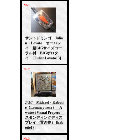
No.1
サントドミンゴ Julia
n・Lovato オーバレ
イ 超BIGサイズコー
ラル付 BIGボロタ
イ
[JulianLovato13]
No.2
ホピ Michael・Kaboti
e（Lomawywesa） A
watovi Visual Prayers
スタンディングディス
プレイ（置き物）
[kab
otie17]
No.3