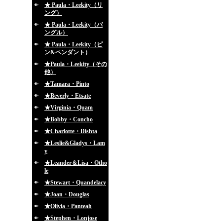
★ Paula・Leekity（リ
ング）
★ Paula・Leekity（バ
ングル）
★ Paula・Leekity（ピ
ン&ペンダント）
★Paula・Leekity（その
他）
★Tamara・Pinto
★Beverly・Etsate
★Virginia・Quam
★Bobby・Concho
★Charlotte・Dishta
★Leslie&Gladys・Lam
y
★Leander＆Lisa・Otho
le
★Stewart・Quandelacy
★Joan・Douglas
★Olivia・Panteah
★Stephen・Lonjose