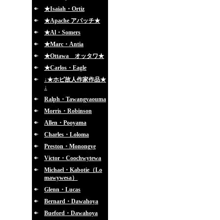
★Isaiah・Ortiz
★Apache アパッチ★
★Al・Somers
★Marc・Antia
★Ottawa オッタワ★
★Carlos・Eagle
↓★ホピ故人作家作品★
↓
Ralph・Tawangyaouma
Morris・Robinson
Allen・Pooyama
Charles・Loloma
Preston・Monongye
Victor・Coochwytewa
Michael・Kabotie（Lo
mawywesa）
Glenn・Lucas
Bernard・Dawahoya
Bueford・Dawahoya