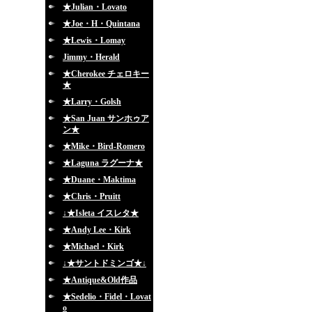
★Julian・Lovato
★Joe・H・Quintana
★Lewis・Lomay
Jimmy・Herald
★Cherokee チェロキー
★
★Larry・Golsh
★San Juan サンホゥア
ン★
★Mike・Bird-Romero
★Laguna ラグーナ★
★Duane・Maktima
★Chris・Pruitt
↓★Isleta イスレタ★
★Andy Lee・Kirk
★Michael・Kirk
↓★サントドミンゴ★↓
★Antique&Old作品
★Sedelio・Fidel・Lovat
o