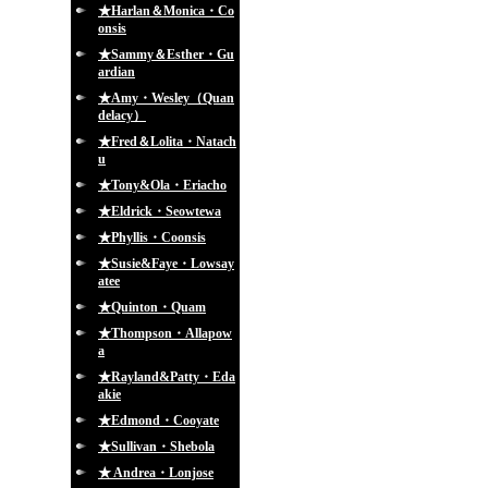
★Harlan＆Monica・Co
onsis
★Sammy＆Esther・Gu
ardian
★Amy・Wesley（Quan
delacy）
★Fred＆Lolita・Natach
u
★Tony&Ola・Eriacho
★Eldrick・Seowtewa
★Phyllis・Coonsis
★Susie&Faye・Lowsay
atee
★Quinton・Quam
★Thompson・Allapow
a
★Rayland&Patty・Eda
akie
★Edmond・Cooyate
★Sullivan・Shebola
★ Andrea・Lonjose