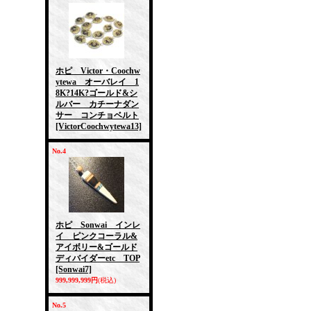
ホピ Victor・Coochw
ytewa オーバレイ 1
8K?14K?ゴールド&シ
ルバー カチーナダン
サー コンチョベルト
[VictorCoochwytewa13]
No.4
ホピ Sonwai インレ
イ ピンクコーラル&
アイボリー&ゴールド
ディバイダーetc TOP
[Sonwai7]
999,999,999円
(税込)
No.5