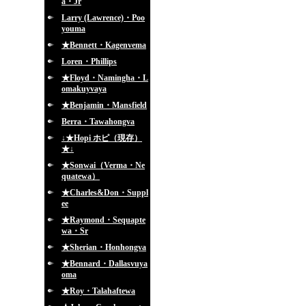
a・Jr
Larry (Lawrence)・Poo
youma
★Bennett・Kagenvema
Loren・Phillips
★Floyd・Namingha・L
omakuyvaya
★Benjamin・Mansfield
Berra・Tawahongva
↓★Hopi ホピ（現存）
★↓
★Sonwai（Verma・Ne
quatewa）
★Charles&Don・Suppl
ee
★Raymond・Sequapte
wa・Sr
★Sherian・Honhongva
★Bennard・Dallasvuya
oma
★Roy・Talahaftewa