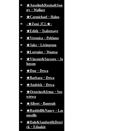
★Anselm&Rosita&Son
ny・Wallace
★Carmichael・Haloo
↓★Zuni ズニ★↓
★Edith・Tsabetsaye
★Veronica・Poblano
★Jake・Livingston
★Lorraine・Waatsa
★Vincent&Soccoro・Jo
hnson
★Don・Dewa
★Barbara・Dewa
★Andrick・Dewa
★Octavius&Irma・Seo
wtewa
★Albert・Banteah
★Ruddell&Nancy・Lac
onsello
★Dale&Sanford&Derri
ck・Edaakie