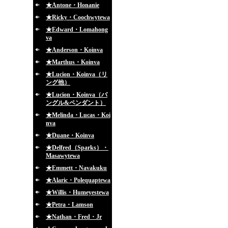
★Antone・Honanie
★Ricky・Coochwytewa
★Edward・Lomahong
va
★Anderson・Koinva
★Marthus・Koinva
★Lucion・Koinva（リ
ング他）
★Lucion・Koinva（バ
ングル&ペンダント）
★Melinda・Lucas・Koi
nva
★Duane・Koinva
★Delfred（Sparks）・
Masawytewa
★Emmett・Navakuku
★Alaric・Polequaptewa
★Willis・Humeyestewa
★Petra・Lamson
★Nathan・Fred・Jr