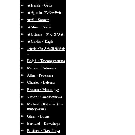
★Isaiah・Ortiz
★Apache アパッチ★
★Al・Somers
★Marc・Antia
★Ottawa オッタワ★
★Carlos・Eagle
↓★ホピ故人作家作品★
↓
Ralph・Tawangyaouma
Morris・Robinson
Allen・Pooyama
Charles・Loloma
Preston・Monongye
Victor・Coochwytewa
Michael・Kabotie（Lo
mawywesa）
Glenn・Lucas
Bernard・Dawahoya
Bueford・Dawahoya