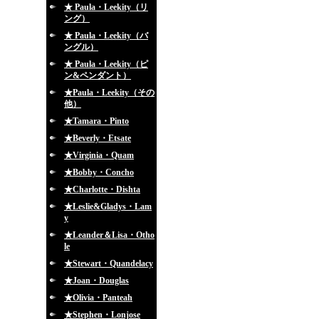
★ Paula・Leekity（リ
ング）
★ Paula・Leekity（バ
ングル）
★ Paula・Leekity（ピ
ン&ペンダント）
★Paula・Leekity（その
他）
★Tamara・Pinto
★Beverly・Etsate
★Virginia・Quam
★Bobby・Concho
★Charlotte・Dishta
★Leslie&Gladys・Lam
y
★Leander＆Lisa・Otho
le
★Stewart・Quandelacy
★Joan・Douglas
★Olivia・Panteah
★Stephen・Lonjose