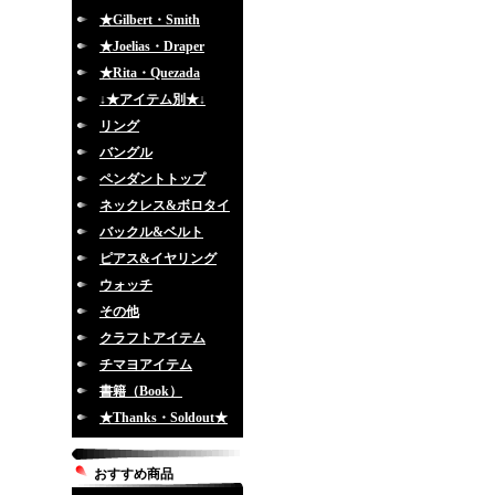
★Gilbert・Smith
★Joelias・Draper
★Rita・Quezada
↓★アイテム別★↓
リング
バングル
ペンダントトップ
ネックレス&ボロタイ
バックル&ベルト
ピアス&イヤリング
ウォッチ
その他
クラフトアイテム
チマヨアイテム
書籍（Book）
★Thanks・Soldout★
おすすめ商品