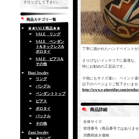
クリックして下さい。
商品カテゴリ一覧
★★SALE商品★★
SALE リング
SALE ペンダン
ト&ネックレス&
丁寧に描かれたハンドペイントが
ボロタイ
SALE ピアス&
さりげないインテリアに最適な、
その他
特にお勧めの工芸品です。
Hopi Jewelry
※他にもサイズ違い、ペイント違
リング
以下のページよりご覧下さいませ
バングル
http://www.e-pineridge.com/product
ペンダントトップ
ピアス
ボロタイ
商品詳細
バックル
全体サイズ
:
その他
管理番号（商品番号ではありませ
Zuni Jewelry
消費税抜き価格
:
★リング