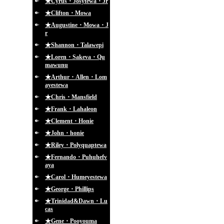
★Cyrus・Josytewa・Jr
★Clifton・Mowa
★Augustine・Mowa・J
r
★Shannon・Talawepi
★Loren・Sakeva・Qu
mawunu
★Arthur・Allen・Lom
ayestewa
★Chris・Mansfield
★Frank・Lahaleon
★Clement・Honie
★John・honie
★Riley・Polyquaptewa
★Fernando・Puhuhefv
aya
★Carol・Humeyestewa
★George・Phillips
★Trinidad&Dawn・Lu
cas
★Gene・Pooyouma