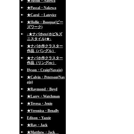
★Justin・Natewa
★Pascal・Nakewa
★Carol ・Lateyice
★Hollie・Booqua(ビー
ズワーク)
↓★ナバホetc(ホピ&ズ
ニスタイル)★↓
★ナバホ作クラスター
作品（バングル）
★ナバホ作クラスター
作品（リングetc）
Hyson・Craig(Navajo)
★Calvin・Peterson(Nav
ajo)
★Raymond・Boyd
★Larry・Watchman
★Tevesa・Jenio
★Veronica・Benally
Edison・Yazzie
★Ray・Jack
★Matthew・Jack