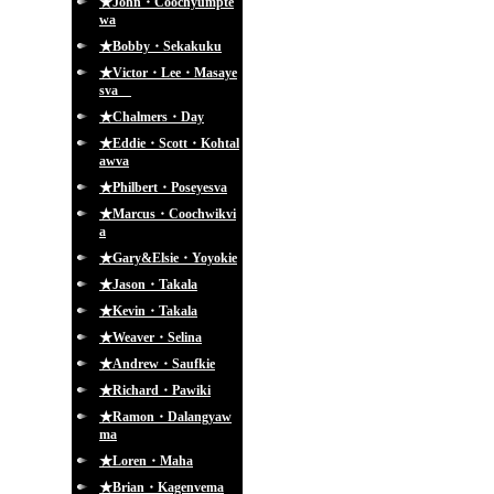
★John・Coochyumpte
wa
★Bobby・Sekakuku
★Victor・Lee・Masaye
sva
★Chalmers・Day
★Eddie・Scott・Kohtal
awva
★Philbert・Poseyesva
★Marcus・Coochwikvi
a
★Gary&Elsie・Yoyokie
★Jason・Takala
★Kevin・Takala
★Weaver・Selina
★Andrew・Saufkie
★Richard・Pawiki
★Ramon・Dalangyaw
ma
★Loren・Maha
★Brian・Kagenvema