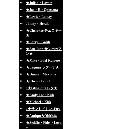
★Julian・Lovato
★Joe・H・Quintana
★Lewis・Lomay
Jimmy・Herald
★Cherokee チェロキー
★
★Larry・Golsh
★San Juan サンホゥア
ン★
★Mike・Bird-Romero
★Laguna ラグーナ★
★Duane・Maktima
★Chris・Pruitt
↓★Isleta イスレタ★
★Andy Lee・Kirk
★Michael・Kirk
↓★サントドミンゴ★↓
★Antique&Old作品
★Sedelio・Fidel・Lovat
o