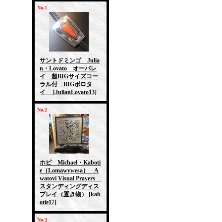
No.1
サントドミンゴ Julia
n・Lovato オーバレ
イ 超BIGサイズコー
ラル付 BIGボロタ
イ
[JulianLovato13]
No.2
ホピ Michael・Kaboti
e（Lomawywesa） A
watovi Visual Prayers
スタンディングディス
プレイ（置き物）
[kab
otie17]
No.3