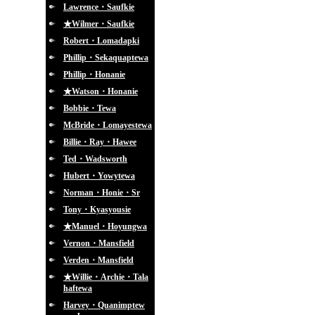
Lawrence・Saufkie
★Wilmer・Saufkie
Robert・Lomadapki
Phillip・Sekaquaptewa
Phillip・Honanie
★Watson・Honanie
Bobbie・Tewa
McBride・Lomayestewa
Billie・Ray・Hawee
Ted・Wadsworth
Hubert・Yowytewa
Norman・Honie・Sr
Tony・Kyasyousie
★Manuel・Hoyungwa
Vernon・Mansfield
Verden・Mansfield
★Willie・Archie・Tala
haftewa
Harvey・Quanimptew