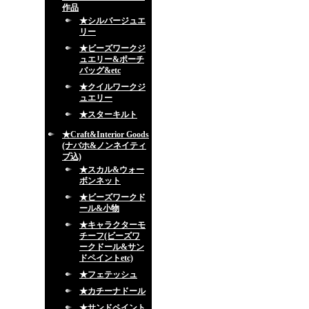
作品
★シルバージュエ
リー
★ビーズワークジ
ュエリー&ポーチ
バッグ&etc
★クイルワークジ
ュエリー
★スターキルト
★Craft&Interior Goods
(ナバホ&ノンネイティ
ブ込)
★スカル&ウォー
ボンネット
★ビーズワークド
ール&小物
★キャラクターモ
チーフ(ビーズワ
ークドール&サン
ドペイントetc)
★フェテッシュ
★カチーナドール
★サンドペイント