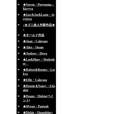
★Steven・Pooyouma・
Kuyvya
★Guy&Joe&Louie・Jo
sytewa
↓★ズニ故人作家作品★
↓
★オールド作品
★Juan・Calavaza
★Alice・Quam
★Andrew・Dewa
★Lee&Mary・Weeboth
ee
★Robert&Bernice・Lee
kya
★Effie・Calavaza
★Dennis＆Nancy・Eda
akie
★Duane・Dishta(ペイ
ント)
★Myron・Panteah
★Dickie・Quandelacy