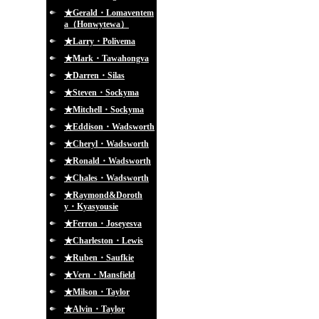
★Gerald・Lomaventem
a（Honwytewa）
★Larry・Polivema
★Mark・Tawahongva
★Darren・Silas
★Steven・Sockyma
★Mitchell・Sockyma
★Eddison・Wadsworth
★Cheryl・Wadsworth
★Ronald・Wadsworth
★Chales・Wadsworth
★Raymond&Doroth
y・Kyasyousie
★Ferron・Joseyesva
★Charleston・Lewis
★Ruben・Saufkie
★Vern・Mansfield
★Milson・Taylor
★Alvin・Taylor