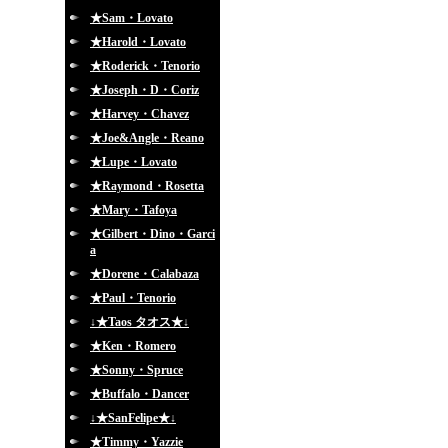
★Sam・Lovato
★Harold・Lovato
★Roderick・Tenorio
★Joseph・D・Coriz
★Harvey・Chavez
★Joe&Angle・Reano
★Lupe・Lovato
★Raymond・Rosetta
★Mary・Tafoya
★Gilbert・Dino・Garci
a
★Dorene・Calabaza
★Paul・Tenorio
↓★Taos タオス★↓
★Ken・Romero
★Sonny・Spruce
★Buffalo・Dancer
↓★SanFelipe★↓
★Timmy・Yazzie