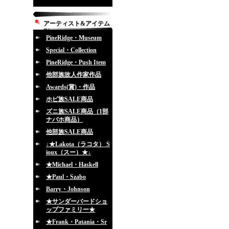
アーティスト&アイテム
別
PineRidge・Museum
Special・Collection
PineRidge・Push Item
他部族故人作家作品
Awards(賞)・作品
ホピ族SALE商品
ズニ族SALE商品（1部
ナバホ商品）
他部族SALE商品
↓★Lakota（ラコタ） S
ioux（スー）★↓
★Michael・Haskell
★Paul・Szabo
Barry・Johnson
★サンダーバードショ
ップファミリー★
★Frank・Patania・Sr