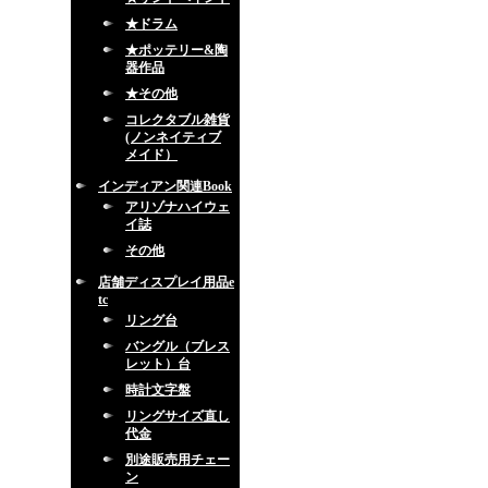
★ドラム
★ポッテリー&陶
器作品
★その他
コレクタブル雑貨
(ノンネイティブ
メイド）
インディアン関連Book
アリゾナハイウェ
イ誌
その他
店舗ディスプレイ用品e
tc
リング台
バングル（ブレス
レット）台
時計文字盤
リングサイズ直し
代金
別途販売用チェー
ン