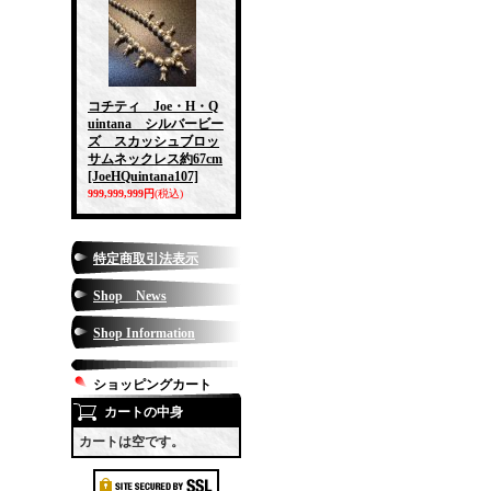
コチティ Joe・H・Q
uintana シルバービー
ズ スカッシュブロッ
サムネックレス約67cm
[JoeHQuintana107]
999,999,999円
(税込)
特定商取引法表示
Shop News
Shop Information
ショッピングカート
カートの中身
カートは空です。