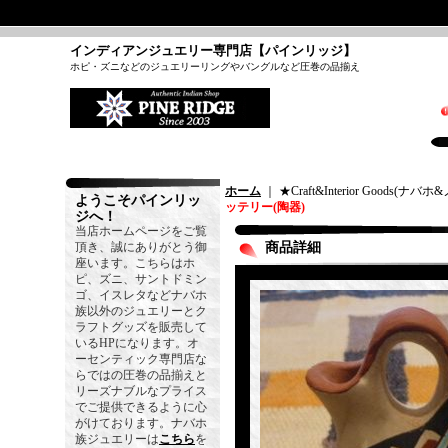
インディアンジュエリー専門店【パインリッジ】
ホピ・ズニなどのジュエリーリングやバングルなど圧巻の品揃え
ホーム
｜ ★Craft&Interior Goods(
ようこそパインリッ
ッテリー(陶器)
ジへ！
当店ホームページをご覧
頂き、誠にありがとう御
商品詳細
座います。こちらはホ
ピ、ズニ、サントドミン
ゴ、イスレタなどナバホ
族以外のジュエリーとク
ラフトグッズを販売して
いるHPになります。オ
ーセンティック専門店な
らではの圧巻の品揃えと
リーズナブルなプライス
でご提供できるように心
がけております。ナバホ
族ジュエリーは
こちら
を