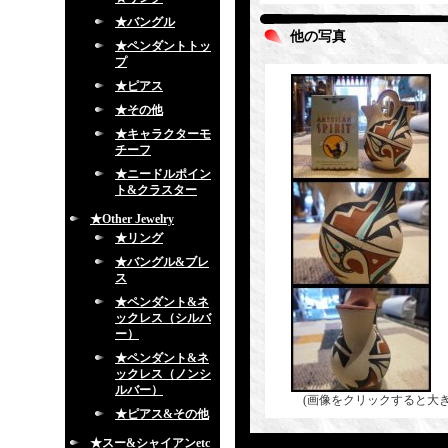
★バングル
他の写真
★ペンダントトッ
プ
★ピアス
★その他
★キャラクターモ
チーフ
★ニードルポイン
ト&クラスター
★Other Jewelry
★リング
★バングル&ブレ
ス
★ペンダント&ネ
ックレス（シルバ
ー）
★ペンダント&ネ
ックレス（ノンシ
ルバー）
(画像をクリックすると大
★ピアス&その他
★スー&シャイアンetc