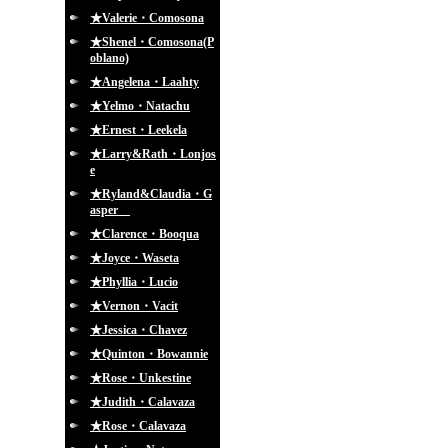
★Valerie・Comosona
★Shenel・Comosona(P
oblano)
★Angelena・Laahty
★Yelmo・Natachu
★Ernest・Leekela
★Larry&Rath・Lonjos
e
★Ryland&Claudia・G
asper
★Clarence・Booqua
★Joyce・Waseta
★Phyllia・Lucio
★Vernon・Vacit
★Jessica・Chavez
★Quinton・Bowannie
★Rose・Unkestine
★Judith・Calavaza
★Rose・Calavaza