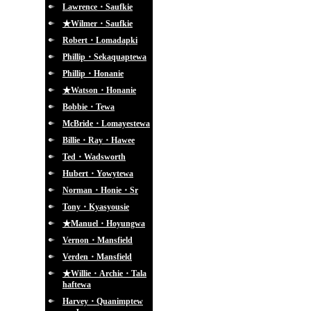
Lawrence・Saufkie
★Wilmer・Saufkie
Robert・Lomadapki
Phillip・Sekaquaptewa
Phillip・Honanie
★Watson・Honanie
Bobbie・Tewa
McBride・Lomayestewa
Billie・Ray・Hawee
Ted・Wadsworth
Hubert・Yowytewa
Norman・Honie・Sr
Tony・Kyasyousie
★Manuel・Hoyungwa
Vernon・Mansfield
Verden・Mansfield
★Willie・Archie・Tala
haftewa
Harvey・Quanimptew