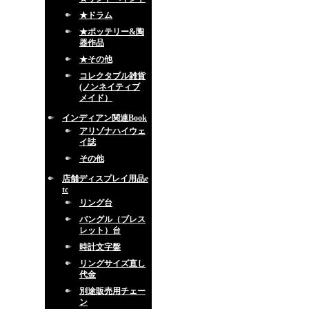
★ドラム
★ポッテリー&陶
器作品
★その他
コレクタブル雑貨
(ノンネイティブ
メイド）
インディアン関連Book
アリゾナハイウェ
イ誌
その他
店舗ディスプレイ用品e
tc
リング台
バングル（ブレス
レット）台
時計文字盤
リングサイズ直し
代金
別途販売用チェー
ン