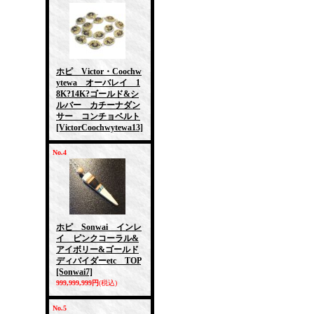
ホピ Victor・Coochw
ytewa オーバレイ 1
8K?14K?ゴールド&シ
ルバー カチーナダン
サー コンチョベルト
[VictorCoochwytewa13]
No.4
ホピ Sonwai インレ
イ ピンクコーラル&
アイボリー&ゴールド
ディバイダーetc TOP
[Sonwai7]
999,999,999円
(税込)
No.5