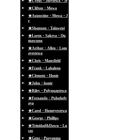
★Cyrus・Josytewa・Jr
★Clifton・Mowa
★Augustine・Mowa・J
r
★Shannon・Talawepi
★Loren・Sakeva・Qu
mawunu
★Arthur・Allen・Lom
ayestewa
★Chris・Mansfield
★Frank・Lahaleon
★Clement・Honie
★John・honie
★Riley・Polyquaptewa
★Fernando・Puhuhefv
aya
★Carol・Humeyestewa
★George・Phillips
★Trinidad&Dawn・Lu
cas
★Gene・Pooyouma