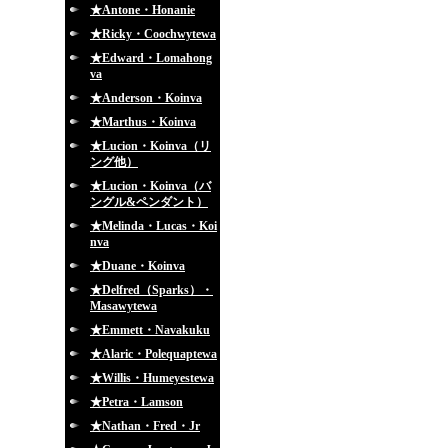
★Antone・Honanie
★Ricky・Coochwytewa
★Edward・Lomahong
va
★Anderson・Koinva
★Marthus・Koinva
★Lucion・Koinva（リ
ング他）
★Lucion・Koinva（バ
ングル&ペンダント）
★Melinda・Lucas・Koi
nva
★Duane・Koinva
★Delfred（Sparks）・
Masawytewa
★Emmett・Navakuku
★Alaric・Polequaptewa
★Willis・Humeyestewa
★Petra・Lamson
★Nathan・Fred・Jr