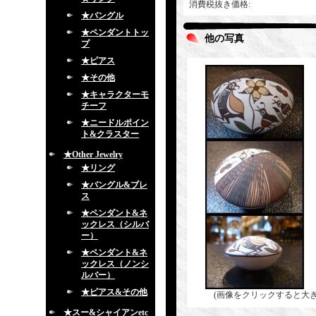
消費税抜き価格
:
★バングル
★ペンダントトッ
他の写真
プ
★ピアス
★その他
★キャラクターモ
チーフ
★ニードルポイン
ト&クラスター
★Other Jewelry
★リング
★バングル&ブレ
ス
★ペンダント&ネ
ックレス（シルバ
ー）
★ペンダント&ネ
ックレス（ノンシ
ルバー）
★ピアス&その他
(画像をクリックすると大
★スー&シャイアンetc