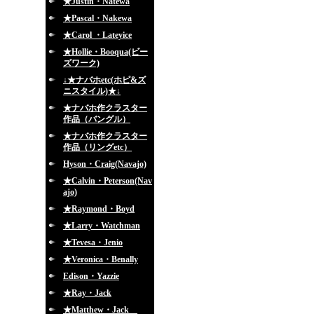
★Justin・Natewa
★Pascal・Nakewa
★Carol ・Lateyice
★Hollie・Booqua(ビー
ズワーク)
↓★ナバホetc(ホピ&ズ
ニスタイル)★↓
★ナバホ作クラスター
作品（バングル）
★ナバホ作クラスター
作品（リングetc）
Hyson・Craig(Navajo)
★Calvin・Peterson(Nav
ajo)
★Raymond・Boyd
★Larry・Watchman
★Tevesa・Jenio
★Veronica・Benally
Edison・Yazzie
★Ray・Jack
★Matthew・Jack