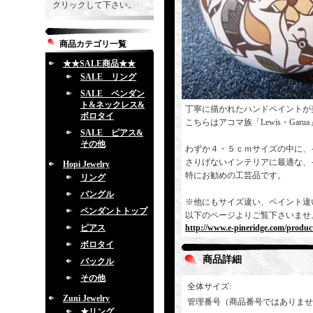
クリックして下さい。
商品カテゴリ一覧
★★SALE商品★★
SALE リング
SALE ペンダン
ト&ネックレス&
丁寧に描かれたハンドペイントが
ボロタイ
こちらはアコマ族「Lewis・Gar
SALE ピアス&
その他
わずか４・５ｃｍサイズの中に、
さりげないインテリアに最適な、
Hopi Jewelry
特にお勧めの工芸品です。
リング
バングル
※他にもサイズ違い、ペイント違
ペンダントトップ
以下のページよりご覧下さいませ
ピアス
http://www.e-pineridge.com/product
ボロタイ
商品詳細
バックル
その他
全体サイズ
:
Zuni Jewelry
管理番号（商品番号ではありませ
★リング