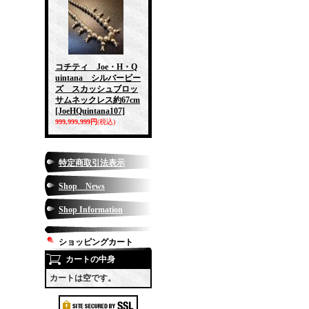
コチティ Joe・H・Q
uintana シルバービー
ズ スカッシュブロッ
サムネックレス約67cm
[JoeHQuintana107]
999,999,999円
(税込)
特定商取引法表示
Shop News
Shop Information
ショッピングカート
カートの中身
カートは空です。