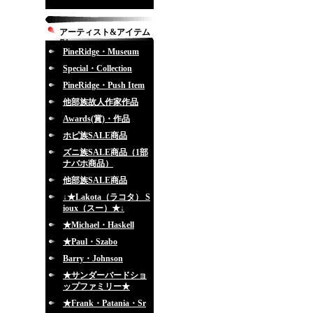
アーティスト&アイテム
別
PineRidge・Museum
Special・Collection
PineRidge・Push Item
他部族故人作家作品
Awards(賞)・作品
ホピ族SALE商品
ズニ族SALE商品（1部
ナバホ商品）
他部族SALE商品
↓★Lakota（ラコタ） S
ioux（スー）★↓
★Michael・Haskell
★Paul・Szabo
Barry・Johnson
★サンダーバードショ
ップファミリー★
★Frank・Patania・Sr