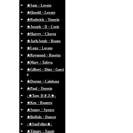
★Sam・Lovato
★Harold・Lovato
★Roderick・Tenorio
★Joseph・D・Coriz
★Harvey・Chavez
★Joe&Angle・Reano
★Lupe・Lovato
★Raymond・Rosetta
★Mary・Tafoya
★Gilbert・Dino・Garci
a
★Dorene・Calabaza
★Paul・Tenorio
↓★Taos タオス★↓
★Ken・Romero
★Sonny・Spruce
★Buffalo・Dancer
↓★SanFelipe★↓
★Timmy・Yazzie