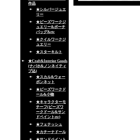
作品
★シルバージュエ
リー
★ビーズワークジ
ュエリー&ポーチ
バッグ&etc
★クイルワークジ
ュエリー
★スターキルト
★Craft&Interior Goods
(ナバホ&ノンネイティ
ブ込)
★スカル&ウォー
ボンネット
★ビーズワークド
ール&小物
★キャラクターモ
チーフ(ビーズワ
ークドール&サン
ドペイントetc)
★フェテッシュ
★カチーナドール
★サンドペイント