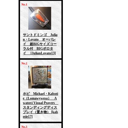
No.1
サントドミンゴ Julia
n・Lovato オーバレ
イ 超BIGサイズコー
ラル付 BIGボロタ
イ
[JulianLovato13]
No.2
ホピ Michael・Kaboti
e（Lomawywesa） A
watovi Visual Prayers
スタンディングディス
プレイ（置き物）
[kab
otie17]
No.3