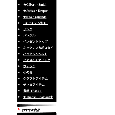
★Gilbert・Smith
★Joelias・Draper
★Rita・Quezada
↓★アイテム別★↓
リング
バングル
ペンダントトップ
ネックレス&ボロタイ
バックル&ベルト
ピアス&イヤリング
ウォッチ
その他
クラフトアイテム
チマヨアイテム
書籍（Book）
★Thanks・Soldout★
おすすめ商品