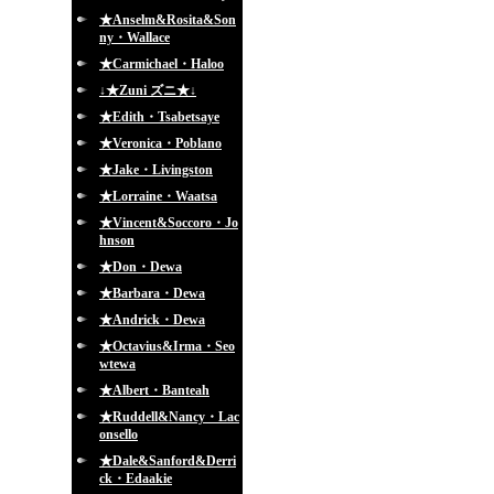
★Anselm&Rosita&Son
ny・Wallace
★Carmichael・Haloo
↓★Zuni ズニ★↓
★Edith・Tsabetsaye
★Veronica・Poblano
★Jake・Livingston
★Lorraine・Waatsa
★Vincent&Soccoro・Jo
hnson
★Don・Dewa
★Barbara・Dewa
★Andrick・Dewa
★Octavius&Irma・Seo
wtewa
★Albert・Banteah
★Ruddell&Nancy・Lac
onsello
★Dale&Sanford&Derri
ck・Edaakie