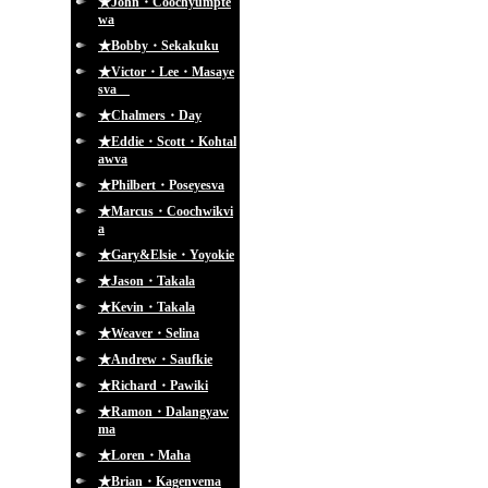
★John・Coochyumpte
wa
★Bobby・Sekakuku
★Victor・Lee・Masaye
sva
★Chalmers・Day
★Eddie・Scott・Kohtal
awva
★Philbert・Poseyesva
★Marcus・Coochwikvi
a
★Gary&Elsie・Yoyokie
★Jason・Takala
★Kevin・Takala
★Weaver・Selina
★Andrew・Saufkie
★Richard・Pawiki
★Ramon・Dalangyaw
ma
★Loren・Maha
★Brian・Kagenvema