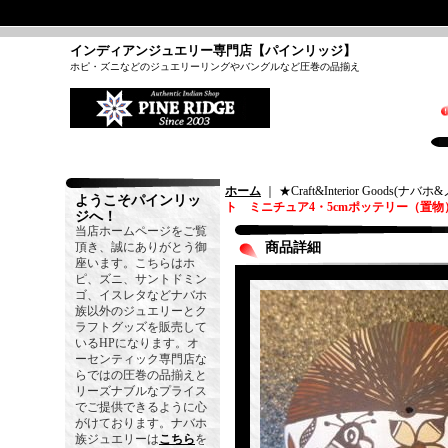
インディアンジュエリー専門店【パインリッジ】
ホピ・ズニなどのジュエリーリングやバングルなど圧巻の品揃え
ホーム
｜ ★Craft&Interior Goods(
ようこそパインリッ
ト ミニチュア4・5cmポッテリー（置物
ジへ！
当店ホームページをご覧
頂き、誠にありがとう御
商品詳細
座います。こちらはホ
ピ、ズニ、サントドミン
ゴ、イスレタなどナバホ
族以外のジュエリーとク
ラフトグッズを販売して
いるHPになります。オ
ーセンティック専門店な
らではの圧巻の品揃えと
リーズナブルなプライス
でご提供できるように心
がけております。ナバホ
族ジュエリーは
こちら
を