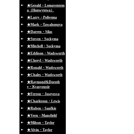
★Gerald・Lomaventem
a（Honwytewa）
★Larry・Polivema
★Mark・Tawahongva
★Darren・Silas
★Steven・Sockyma
★Mitchell・Sockyma
★Eddison・Wadsworth
★Cheryl・Wadsworth
★Ronald・Wadsworth
★Chales・Wadsworth
★Raymond&Doroth
y・Kyasyousie
★Ferron・Joseyesva
★Charleston・Lewis
★Ruben・Saufkie
★Vern・Mansfield
★Milson・Taylor
★Alvin・Taylor