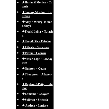
★Harlan＆Monica・Co
onsis
★Sammy＆Esther・Gu
ardian
★Amy・Wesley（Quan
delacy）
★Fred＆Lolita・Natach
u
★Tony&Ola・Eriacho
★Eldrick・Seowtewa
★Phyllis・Coonsis
★Susie&Faye・Lowsay
atee
★Quinton・Quam
★Thompson・Allapow
a
★Rayland&Patty・Eda
akie
★Edmond・Cooyate
★Sullivan・Shebola
★ Andrea・Lonjose