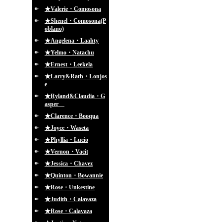
★Valerie・Comosona
★Shenel・Comosona(P
oblano)
★Angelena・Laahty
★Yelmo・Natachu
★Ernest・Leekela
★Larry&Rath・Lonjos
e
★Ryland&Claudia・G
asper
★Clarence・Booqua
★Joyce・Waseta
★Phyllia・Lucio
★Vernon・Vacit
★Jessica・Chavez
★Quinton・Bowannie
★Rose・Unkestine
★Judith・Calavaza
★Rose・Calavaza