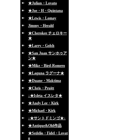
★Julian・Lovato
★Joe・H・Quintana
★Lewis・Lomay
Jimmy・Herald
★Cherokee チェロキー
★
★Larry・Golsh
★San Juan サンホゥア
ン★
★Mike・Bird-Romero
★Laguna ラグーナ★
★Duane・Maktima
★Chris・Pruitt
↓★Isleta イスレタ★
★Andy Lee・Kirk
★Michael・Kirk
↓★サントドミンゴ★↓
★Antique&Old作品
★Sedelio・Fidel・Lovat
o