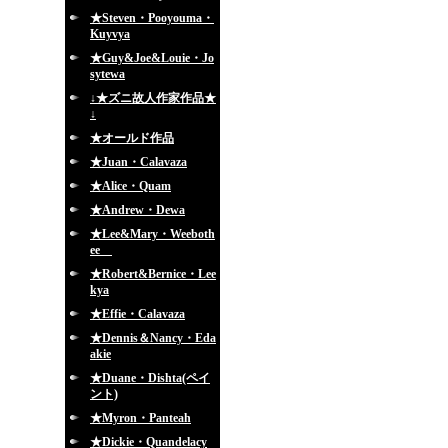
★Steven・Pooyouma・
Kuyvya
★Guy&Joe&Louie・Jo
sytewa
↓★ズニ故人作家作品★
↓
★オールド作品
★Juan・Calavaza
★Alice・Quam
★Andrew・Dewa
★Lee&Mary・Weeboth
ee
★Robert&Bernice・Lee
kya
★Effie・Calavaza
★Dennis＆Nancy・Eda
akie
★Duane・Dishta(ペイ
ント)
★Myron・Panteah
★Dickie・Quandelacy