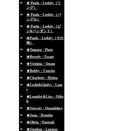
★ Paula・Leekity（リ
ング）
★ Paula・Leekity（バ
ングル）
★ Paula・Leekity（ピ
ン&ペンダント）
★Paula・Leekity（その
他）
★Tamara・Pinto
★Beverly・Etsate
★Virginia・Quam
★Bobby・Concho
★Charlotte・Dishta
★Leslie&Gladys・Lam
y
★Leander＆Lisa・Otho
le
★Stewart・Quandelacy
★Joan・Douglas
★Olivia・Panteah
★Stephen・Lonjose