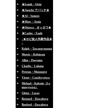
★Isaiah・Ortiz
★Apache アパッチ★
★Al・Somers
★Marc・Antia
★Ottawa オッタワ★
★Carlos・Eagle
↓★ホピ故人作家作品★
↓
Ralph・Tawangyaouma
Morris・Robinson
Allen・Pooyama
Charles・Loloma
Preston・Monongye
Victor・Coochwytewa
Michael・Kabotie（Lo
mawywesa）
Glenn・Lucas
Bernard・Dawahoya
Bueford・Dawahoya