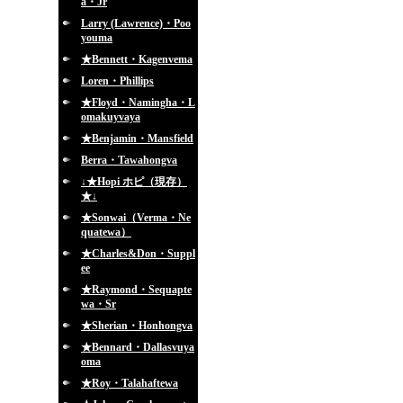
a・Jr
Larry (Lawrence)・Poo
youma
★Bennett・Kagenvema
Loren・Phillips
★Floyd・Namingha・L
omakuyvaya
★Benjamin・Mansfield
Berra・Tawahongva
↓★Hopi ホピ（現存）
★↓
★Sonwai（Verma・Ne
quatewa）
★Charles&Don・Suppl
ee
★Raymond・Sequapte
wa・Sr
★Sherian・Honhongva
★Bennard・Dallasvuya
oma
★Roy・Talahaftewa