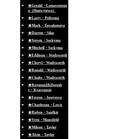
★Gerald・Lomaventem
a（Honwytewa）
★Larry・Polivema
★Mark・Tawahongva
★Darren・Silas
★Steven・Sockyma
★Mitchell・Sockyma
★Eddison・Wadsworth
★Cheryl・Wadsworth
★Ronald・Wadsworth
★Chales・Wadsworth
★Raymond&Doroth
y・Kyasyousie
★Ferron・Joseyesva
★Charleston・Lewis
★Ruben・Saufkie
★Vern・Mansfield
★Milson・Taylor
★Alvin・Taylor