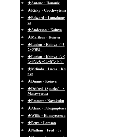
★Antone・Honanie
★Ricky・Coochwytewa
★Edward・Lomahong
va
★Anderson・Koinva
★Marthus・Koinva
★Lucion・Koinva（リ
ング他）
★Lucion・Koinva（バ
ングル&ペンダント）
★Melinda・Lucas・Koi
nva
★Duane・Koinva
★Delfred（Sparks）・
Masawytewa
★Emmett・Navakuku
★Alaric・Polequaptewa
★Willis・Humeyestewa
★Petra・Lamson
★Nathan・Fred・Jr