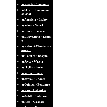
★Valerie・Comosona
★Shenel・Comosona(P
oblano)
★Angelena・Laahty
★Yelmo・Natachu
★Ernest・Leekela
★Larry&Rath・Lonjos
e
★Ryland&Claudia・G
asper
★Clarence・Booqua
★Joyce・Waseta
★Phyllia・Lucio
★Vernon・Vacit
★Jessica・Chavez
★Quinton・Bowannie
★Rose・Unkestine
★Judith・Calavaza
★Rose・Calavaza