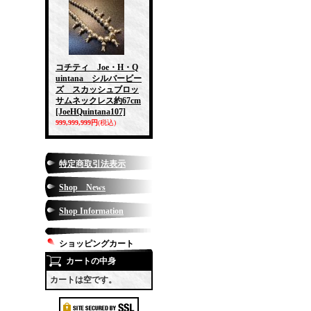
コチティ Joe・H・Q
uintana シルバービー
ズ スカッシュブロッ
サムネックレス約67cm
[JoeHQuintana107]
999,999,999円
(税込)
特定商取引法表示
Shop News
Shop Information
ショッピングカート
カートの中身
カートは空です。