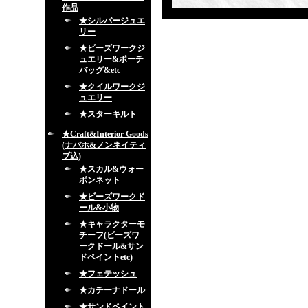
作品
★シルバージュエ
リー
★ビーズワークジ
ュエリー&ポーチ
バッグ&etc
★クイルワークジ
ュエリー
★スターキルト
★Craft&Interior Goods
(ナバホ&ノンネイティ
ブ込)
★スカル&ウォー
ボンネット
★ビーズワークド
ール&小物
★キャラクターモ
チーフ(ビーズワ
ークドール&サン
ドペイントetc)
★フェテッシュ
★カチーナドール
★サンドペイント