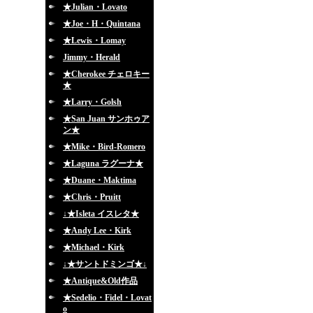
★Julian・Lovato
★Joe・H・Quintana
★Lewis・Lomay
Jimmy・Herald
★Cherokee チェロキー
★
★Larry・Golsh
★San Juan サンホゥア
ン★
★Mike・Bird-Romero
★Laguna ラグーナ★
★Duane・Maktima
★Chris・Pruitt
↓★Isleta イスレタ★
★Andy Lee・Kirk
★Michael・Kirk
↓★サントドミンゴ★↓
★Antique&Old作品
★Sedelio・Fidel・Lovat
o