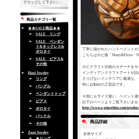
クリックして下さい。
商品カテゴリ一覧
★★SALE商品★★
SALE リング
SALE ペンダン
ト&ネックレス&
丁寧に描かれたハンドペイントが
ボロタイ
こちらはホピ族「Marty&Elvira
SALE ピアス&
その他
ホピクラフト伝統のカチーナをモ
インディアンクラフトアートが詰
Hopi Jewelry
さりげないインテリアに最適な、
リング
特にお勧めの工芸品です。
バングル
ペンダントトップ
※他にもサイズ違い、ペイント違
ピアス
以下のページよりご覧下さいませ
http://www.e-pineridge.com/product
ボロタイ
バックル
商品詳細
その他
Zuni Jewelry
全体サイズ
:
★リング