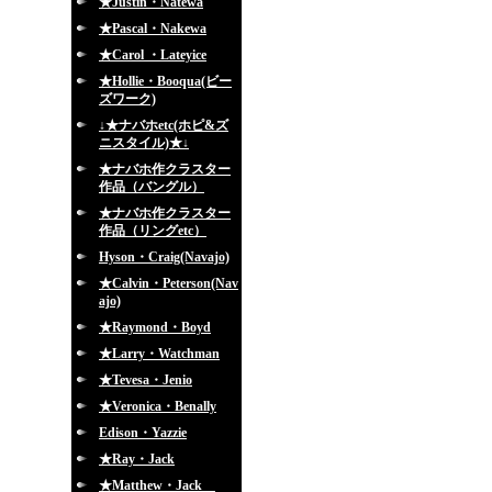
★Justin・Natewa
★Pascal・Nakewa
★Carol ・Lateyice
★Hollie・Booqua(ビー
ズワーク)
↓★ナバホetc(ホピ&ズ
ニスタイル)★↓
★ナバホ作クラスター
作品（バングル）
★ナバホ作クラスター
作品（リングetc）
Hyson・Craig(Navajo)
★Calvin・Peterson(Nav
ajo)
★Raymond・Boyd
★Larry・Watchman
★Tevesa・Jenio
★Veronica・Benally
Edison・Yazzie
★Ray・Jack
★Matthew・Jack