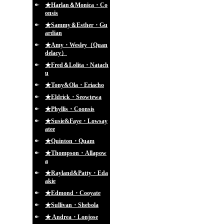
★Harlan＆Monica・Co
onsis
★Sammy＆Esther・Gu
ardian
★Amy・Wesley（Quan
delacy）
★Fred＆Lolita・Natach
u
★Tony&Ola・Eriacho
★Eldrick・Seowtewa
★Phyllis・Coonsis
★Susie&Faye・Lowsay
atee
★Quinton・Quam
★Thompson・Allapow
a
★Rayland&Patty・Eda
akie
★Edmond・Cooyate
★Sullivan・Shebola
★ Andrea・Lonjose