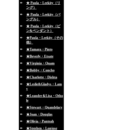
★ Paula・Leekity（リ
ング）
★ Paula・Leekity（バ
ングル）
★ Paula・Leekity（ピ
ン&ペンダント）
★Paula・Leekity（その
他）
★Tamara・Pinto
★Beverly・Etsate
★Virginia・Quam
★Bobby・Concho
★Charlotte・Dishta
★Leslie&Gladys・Lam
y
★Leander＆Lisa・Otho
le
★Stewart・Quandelacy
★Joan・Douglas
★Olivia・Panteah
★Stephen・Lonjose