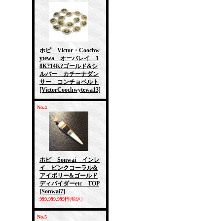
ホピ Victor・Coochw
ytewa オーバレイ 1
8K?14K?ゴールド&シ
ルバー カチーナダン
サー コンチョベルト
[VictorCoochwytewa13]
No.4
ホピ Sonwai インレ
イ ピンクコーラル&
アイボリー&ゴールド
ディバイダーetc TOP
[Sonwai7]
999,999,999円
(税込)
No.5