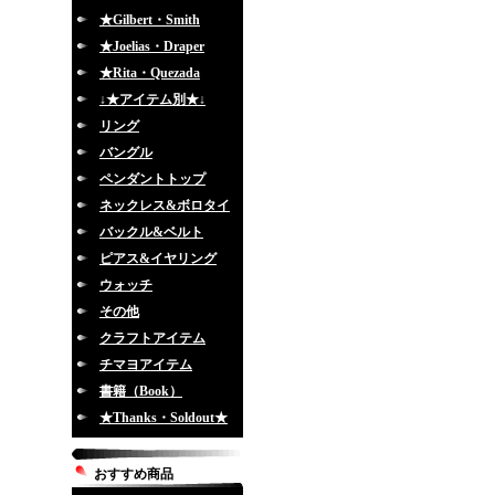
★Gilbert・Smith
★Joelias・Draper
★Rita・Quezada
↓★アイテム別★↓
リング
バングル
ペンダントトップ
ネックレス&ボロタイ
バックル&ベルト
ピアス&イヤリング
ウォッチ
その他
クラフトアイテム
チマヨアイテム
書籍（Book）
★Thanks・Soldout★
おすすめ商品