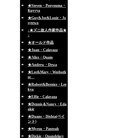
★Steven・Pooyouma・
Kuyvya
★Guy&Joe&Louie・Jo
sytewa
↓★ズニ故人作家作品★
↓
★オールド作品
★Juan・Calavaza
★Alice・Quam
★Andrew・Dewa
★Lee&Mary・Weeboth
ee
★Robert&Bernice・Lee
kya
★Effie・Calavaza
★Dennis＆Nancy・Eda
akie
★Duane・Dishta(ペイ
ント)
★Myron・Panteah
★Dickie・Quandelacy