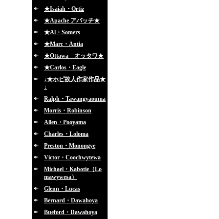
★Isaiah・Ortiz
★Apache アパッチ★
★Al・Somers
★Marc・Antia
★Ottawa オッタワ★
★Carlos・Eagle
↓★ホピ故人作家作品★
↓
Ralph・Tawangyaouma
Morris・Robinson
Allen・Pooyama
Charles・Loloma
Preston・Monongye
Victor・Coochwytewa
Michael・Kabotie（Lo
mawywesa）
Glenn・Lucas
Bernard・Dawahoya
Bueford・Dawahoya