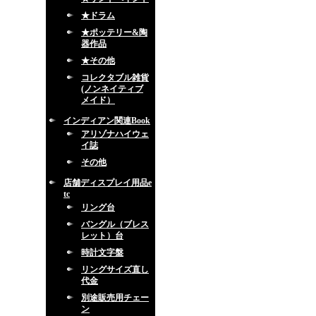
★ドラム
★ポッテリー&陶
器作品
★その他
コレクタブル雑貨
(ノンネイティブ
メイド）
インディアン関連Book
アリゾナハイウェ
イ誌
その他
店舗ディスプレイ用品e
tc
リング台
バングル（ブレス
レット）台
時計文字盤
リングサイズ直し
代金
別途販売用チェー
ン