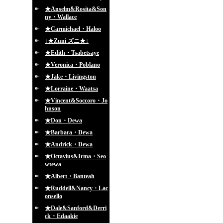
★Anselm&Rosita&Son
ny・Wallace
★Carmichael・Haloo
↓★Zuni ズニ★↓
★Edith・Tsabetsaye
★Veronica・Poblano
★Jake・Livingston
★Lorraine・Waatsa
★Vincent&Soccoro・Jo
hnson
★Don・Dewa
★Barbara・Dewa
★Andrick・Dewa
★Octavius&Irma・Seo
wtewa
★Albert・Banteah
★Ruddell&Nancy・Lac
onsello
★Dale&Sanford&Derri
ck・Edaakie