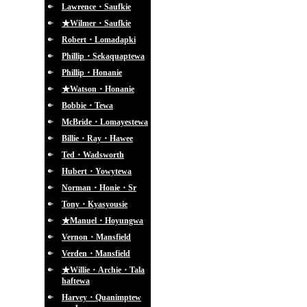
Lawrence・Saufkie
★Wilmer・Saufkie
Robert・Lomadapki
Phillip・Sekaquaptewa
Phillip・Honanie
★Watson・Honanie
Bobbie・Tewa
McBride・Lomayestewa
Billie・Ray・Hawee
Ted・Wadsworth
Hubert・Yowytewa
Norman・Honie・Sr
Tony・Kyasyousie
★Manuel・Hoyungwa
Vernon・Mansfield
Verden・Mansfield
★Willie・Archie・Tala
haftewa
Harvey・Quanimptew