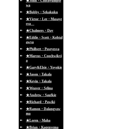
★John・Coochyumpte
wa
★Bobby・Sekakuku
★Victor・Lee・Masaye
sva
★Chalmers・Day
★Eddie・Scott・Kohtal
awva
★Philbert・Poseyesva
★Marcus・Coochwikvi
a
★Gary&Elsie・Yoyokie
★Jason・Takala
★Kevin・Takala
★Weaver・Selina
★Andrew・Saufkie
★Richard・Pawiki
★Ramon・Dalangyaw
ma
★Loren・Maha
★Brian・Kagenvema