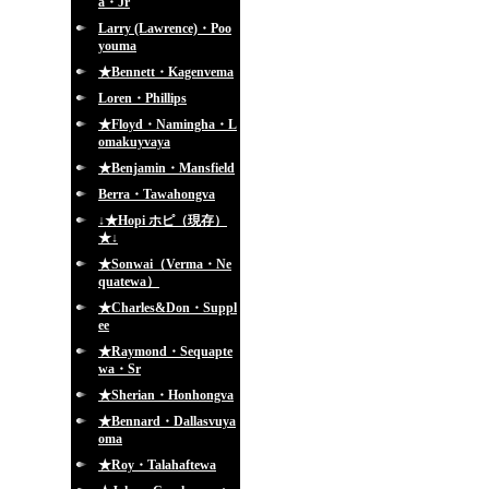
a・Jr
Larry (Lawrence)・Poo
youma
★Bennett・Kagenvema
Loren・Phillips
★Floyd・Namingha・L
omakuyvaya
★Benjamin・Mansfield
Berra・Tawahongva
↓★Hopi ホピ（現存）
★↓
★Sonwai（Verma・Ne
quatewa）
★Charles&Don・Suppl
ee
★Raymond・Sequapte
wa・Sr
★Sherian・Honhongva
★Bennard・Dallasvuya
oma
★Roy・Talahaftewa