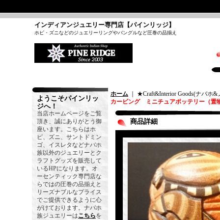
インディアンジュエリー専門店【パインリッジ】
ホピ・ズニなどのジュエリーリングやバングルなど圧巻の品揃え
ホーム
｜ ★Craft&Interior Goods(
ようこそパインリッ
カービング ミニチュアポッテリー（置
ジへ！
当店ホームページをご覧
頂き、誠にありがとう御
商品詳細
座います。こちらはホ
ピ、ズニ、サントドミン
ゴ、イスレタなどナバホ
族以外のジュエリーとク
ラフトグッズを販売して
いるHPになります。オ
ーセンティック専門店な
らではの圧巻の品揃えと
リーズナブルなプライス
でご提供できるように心
がけております。ナバホ
族ジュエリーは
こちら
を