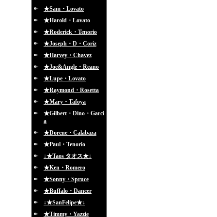
★Sam・Lovato
★Harold・Lovato
★Roderick・Tenorio
★Joseph・D・Coriz
★Harvey・Chavez
★Joe&Angle・Reano
★Lupe・Lovato
★Raymond・Rosetta
★Mary・Tafoya
★Gilbert・Dino・Garci
a
★Dorene・Calabaza
★Paul・Tenorio
↓★Taos タオス★↓
★Ken・Romero
★Sonny・Spruce
★Buffalo・Dancer
↓★SanFelipe★↓
★Timmy・Yazzie