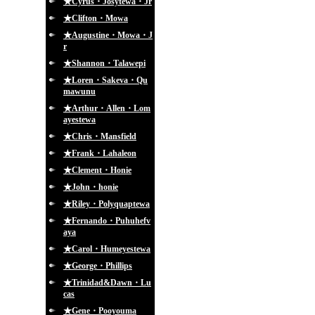
★Cyrus・Josytewa・Jr
★Clifton・Mowa
★Augustine・Mowa・J
r
★Shannon・Talawepi
★Loren・Sakeva・Qu
mawunu
★Arthur・Allen・Lom
ayestewa
★Chris・Mansfield
★Frank・Lahaleon
★Clement・Honie
★John・honie
★Riley・Polyquaptewa
★Fernando・Puhuhefv
aya
★Carol・Humeyestewa
★George・Phillips
★Trinidad&Dawn・Lu
cas
★Gene・Pooyouma