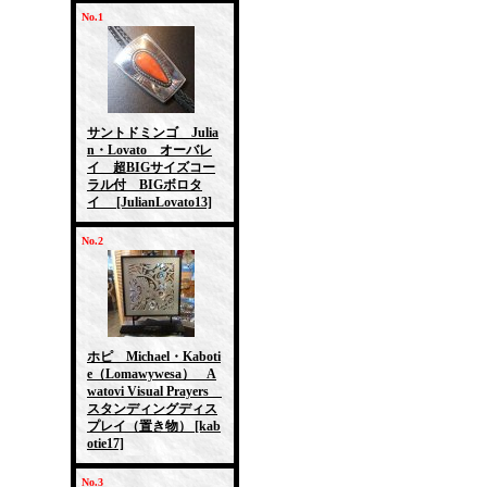
No.1
サントドミンゴ Julia
n・Lovato オーバレ
イ 超BIGサイズコー
ラル付 BIGボロタ
イ
[JulianLovato13]
No.2
ホピ Michael・Kaboti
e（Lomawywesa） A
watovi Visual Prayers
スタンディングディス
プレイ（置き物）
[kab
otie17]
No.3