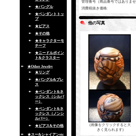
管理番号（商品番号ではありませ
★バングル
消費税抜き価格
:
★ペンダントトッ
プ
他の写真
★ピアス
★その他
★キャラクターモ
チーフ
★ニードルポイン
ト&クラスター
★Other Jewelry
★リング
★バングル&ブレ
ス
★ペンダント&ネ
ックレス（シルバ
ー）
★ペンダント&ネ
ックレス（ノンシ
ルバー）
(画像をクリックすると大
★ピアス&その他
きく見られます)
★スー&シャイアンetc