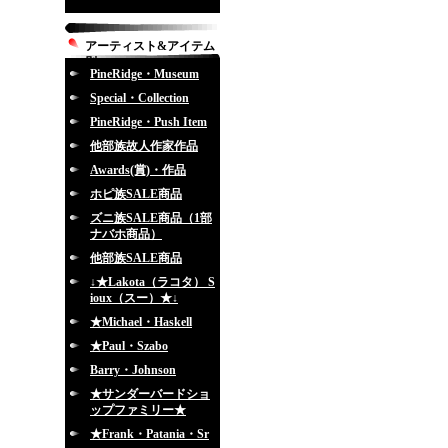
アーティスト&アイテム
別
PineRidge・Museum
Special・Collection
PineRidge・Push Item
他部族故人作家作品
Awards(賞)・作品
ホピ族SALE商品
ズニ族SALE商品（1部
ナバホ商品）
他部族SALE商品
↓★Lakota（ラコタ） S
ioux（スー）★↓
★Michael・Haskell
★Paul・Szabo
Barry・Johnson
★サンダーバードショ
ップファミリー★
★Frank・Patania・Sr