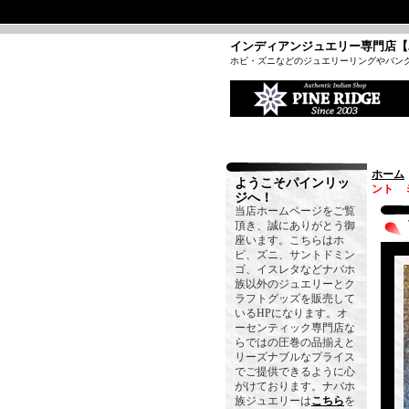
インディアンジュエリー専門店【
ホピ・ズニなどのジュエリーリングやバン
ホーム
ようこそパインリッ
ント 
ジへ！
当店ホームページをご覧
頂き、誠にありがとう御
座います。こちらはホ
ピ、ズニ、サントドミン
ゴ、イスレタなどナバホ
族以外のジュエリーとク
ラフトグッズを販売して
いるHPになります。オ
ーセンティック専門店な
らではの圧巻の品揃えと
リーズナブルなプライス
でご提供できるように心
がけております。ナバホ
族ジュエリーは
こちら
を