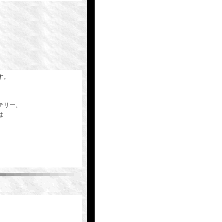
す。
テリー、
は
、