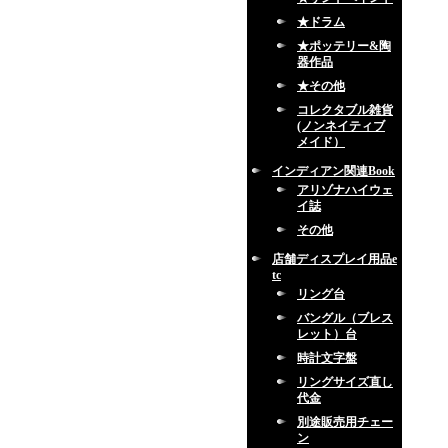
★ドラム
★ポッテリー&陶
器作品
★その他
コレクタブル雑貨
(ノンネイティブ
メイド）
インディアン関連Book
アリゾナハイウェ
イ誌
その他
店舗ディスプレイ用品e
tc
リング台
バングル（ブレス
レット）台
時計文字盤
リングサイズ直し
代金
別途販売用チェー
ン