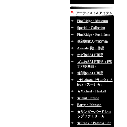
アーティスト&アイテム
別
PineRidge・Museum
Special・Collection
PineRidge・Push Item
他部族故人作家作品
Awards(賞)・作品
ホピ族SALE商品
ズニ族SALE商品（1部
ナバホ商品）
他部族SALE商品
↓★Lakota（ラコタ） S
ioux（スー）★↓
★Michael・Haskell
★Paul・Szabo
Barry・Johnson
★サンダーバードショ
ップファミリー★
★Frank・Patania・Sr