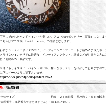
丁寧に描かれたハンドペイントが美しい、アコマ族のポッテリー（置物）になりま
こちらはアコマ族「Daniel・Lucario」の作品となります。
わずか５・２ｃｍサイズの中に、インディアンクラフトアートが詰め込まれたポッ
さりげないインテリアに最適な、インディアンクラフト、雑貨などがお好きな方に
特にお勧めの工芸品です。
※他にもサイズ違い、ペイント違い等、様々なポッテリーを出品しておりますので
以下のページよりご覧下さいませ。
http://www.e-pineridge.com/product-list/72
商品詳細
全体サイズ
:
約５・２ｃｍ前後 厚み約２・５ｃｍ以上
管理番号（商品番号ではありません）
:
180616-230321-