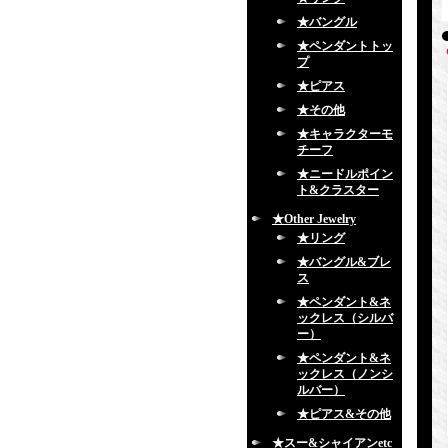
★バングル
★ペンダントトッ
プ
★ピアス
★その他
★キャラクターモ
チーフ
★ニードルポイン
ト&クラスター
★Other Jewelry
★リング
★バングル&ブレ
ス
★ペンダント&ネ
ックレス（シルバ
ー）
★ペンダント&ネ
ックレス（ノンシ
ルバー）
★ピアス&その他
★スー&シャイアンetc