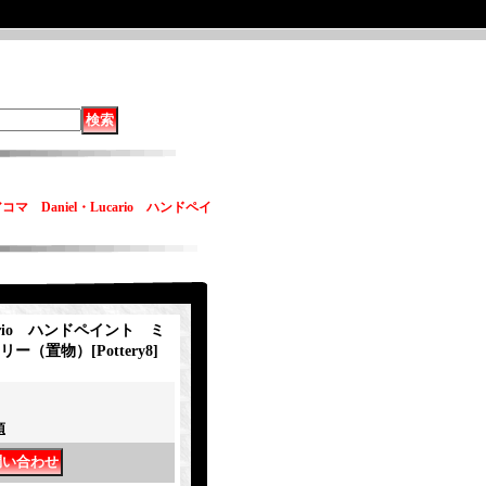
コマ Daniel・Lucario ハンドペイ
cario ハンドペイント ミ
テリー（置物）
[
Pottery8
]
項