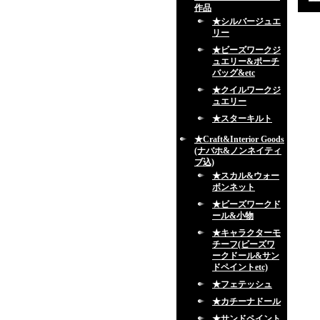
作品
★シルバージュエ
リー
★ビーズワークジ
ュエリー&ポーチ
バッグ&etc
★クイルワークジ
ュエリー
★スターキルト
★Craft&Interior Goods
(ナバホ&ノンネイティ
ブ込)
★スカル&ウォー
ボンネット
★ビーズワークド
ール&小物
★キャラクターモ
チーフ(ビーズワ
ークドール&サン
ドペイントetc)
★フェテッシュ
★カチーナドール
★サンドペイント