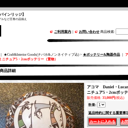
パインリッジ】
グルなど圧巻の品揃え
ご利用案内
｜
お問い合わせ
商品検索
:
｜ ★Craft&Interior Goods(ナバホ&ノンネイティブ込) >
★ポッテリー&陶器作品
｜
ア
ミニチュア5・2cmポッテリー（置物）
商品詳細
アコマ Daniel・Lu
ニチュア5・2cmポッ
販売価格
:
33,000円
(税込)
数量
:
返品特約に関する重要事
｜