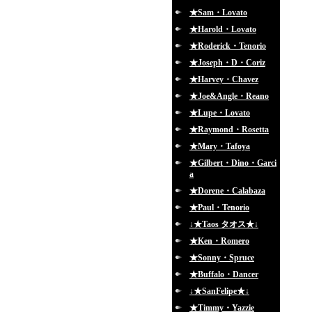
★Sam・Lovato
★Harold・Lovato
★Roderick・Tenorio
★Joseph・D・Coriz
★Harvey・Chavez
★Joe&Angle・Reano
★Lupe・Lovato
★Raymond・Rosetta
★Mary・Tafoya
★Gilbert・Dino・Garci
a
★Dorene・Calabaza
★Paul・Tenorio
↓★Taos タオス★↓
★Ken・Romero
★Sonny・Spruce
★Buffalo・Dancer
↓★SanFelipe★↓
★Timmy・Yazzie