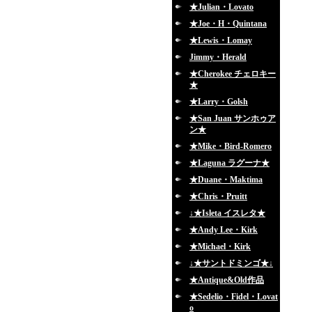
★Julian・Lovato
★Joe・H・Quintana
★Lewis・Lomay
Jimmy・Herald
★Cherokee チェロキー
★
★Larry・Golsh
★San Juan サンホゥア
ン★
★Mike・Bird-Romero
★Laguna ラグーナ★
★Duane・Maktima
★Chris・Pruitt
↓★Isleta イスレタ★
★Andy Lee・Kirk
★Michael・Kirk
↓★サントドミンゴ★↓
★Antique&Old作品
★Sedelio・Fidel・Lovat
o