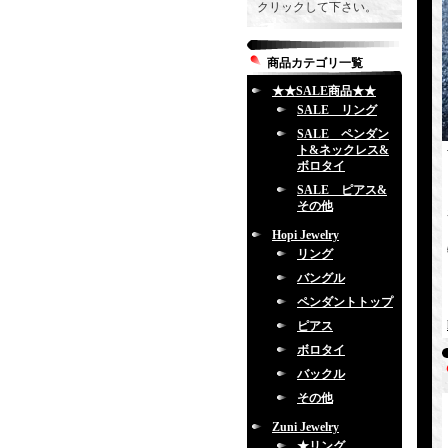
クリックして下さい。
商品カテゴリ一覧
★★SALE商品★★
SALE リング
SALE ペンダン
ト&ネックレス&
ボロタイ
SALE ピアス&
その他
Hopi Jewelry
リング
バングル
ペンダントトップ
ピアス
ボロタイ
バックル
その他
Zuni Jewelry
★リング