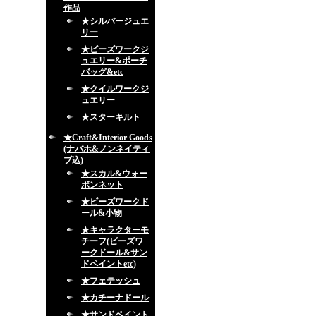
作品
★シルバージュエ
リー
★ビーズワークジ
ュエリー&ポーチ
バッグ&etc
★クイルワークジ
ュエリー
★スターキルト
★Craft&Interior Goods
(ナバホ&ノンネイティ
ブ込)
★スカル&ウォー
ボンネット
★ビーズワークド
ール&小物
★キャラクターモ
チーフ(ビーズワ
ークドール&サン
ドペイントetc)
★フェテッシュ
★カチーナドール
★サンドペイント