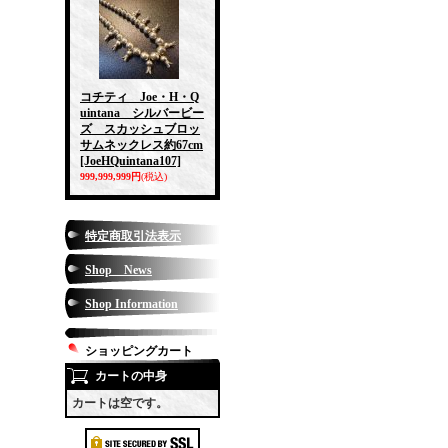
コチティ Joe・H・Q
uintana シルバービー
ズ スカッシュブロッ
サムネックレス約67cm
[JoeHQuintana107]
999,999,999円
(税込)
特定商取引法表示
Shop News
Shop Information
ショッピングカート
カートの中身
カートは空です。