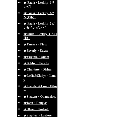
★ Paula・Leekity（リ
ング）
★ Paula・Leekity（バ
ングル）
★ Paula・Leekity（ピ
ン&ペンダント）
★Paula・Leekity（その
他）
★Tamara・Pinto
★Beverly・Etsate
★Virginia・Quam
★Bobby・Concho
★Charlotte・Dishta
★Leslie&Gladys・Lam
y
★Leander＆Lisa・Otho
le
★Stewart・Quandelacy
★Joan・Douglas
★Olivia・Panteah
★Stephen・Lonjose