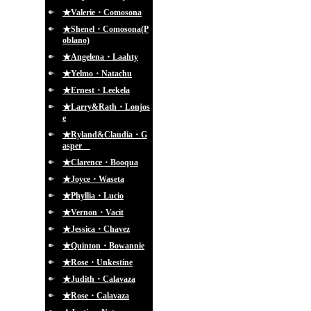
★Valerie・Comosona
★Shenel・Comosona(P
oblano)
★Angelena・Laahty
★Yelmo・Natachu
★Ernest・Leekela
★Larry&Rath・Lonjos
e
★Ryland&Claudia・G
asper
★Clarence・Booqua
★Joyce・Waseta
★Phyllia・Lucio
★Vernon・Vacit
★Jessica・Chavez
★Quinton・Bowannie
★Rose・Unkestine
★Judith・Calavaza
★Rose・Calavaza