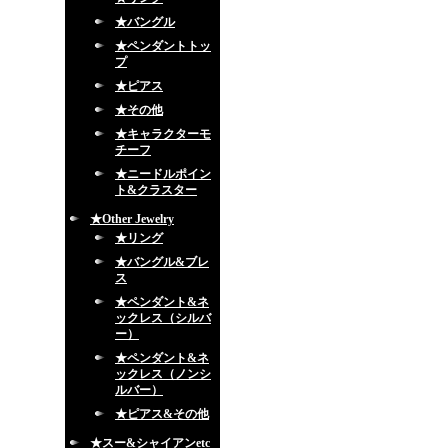
★バングル
★ペンダントトッ
プ
★ピアス
★その他
★キャラクターモ
チーフ
★ニードルポイン
ト&クラスター
★Other Jewelry
★リング
★バングル&ブレ
ス
★ペンダント&ネ
ックレス（シルバ
ー）
★ペンダント&ネ
ックレス（ノンシ
ルバー）
★ピアス&その他
★スー&シャイアンetc