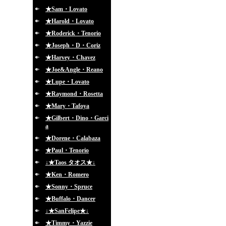
★Sam・Lovato
★Harold・Lovato
★Roderick・Tenorio
★Joseph・D・Coriz
★Harvey・Chavez
★Joe&Angle・Reano
★Lupe・Lovato
★Raymond・Rosetta
★Mary・Tafoya
★Gilbert・Dino・Garci
a
★Dorene・Calabaza
★Paul・Tenorio
↓★Taos タオス★↓
★Ken・Romero
★Sonny・Spruce
★Buffalo・Dancer
↓★SanFelipe★↓
★Timmy・Yazzie