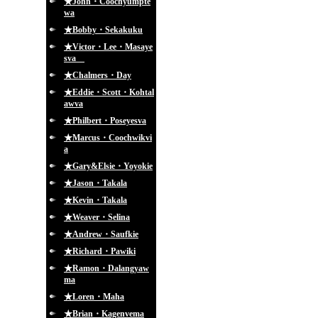
★John・Coochyumpte
wa
★Bobby・Sekakuku
★Victor・Lee・Masaye
sva
★Chalmers・Day
★Eddie・Scott・Kohtal
awva
★Philbert・Poseyesva
★Marcus・Coochwikvi
a
★Gary&Elsie・Yoyokie
★Jason・Takala
★Kevin・Takala
★Weaver・Selina
★Andrew・Saufkie
★Richard・Pawiki
★Ramon・Dalangyaw
ma
★Loren・Maha
★Brian・Kagenvema