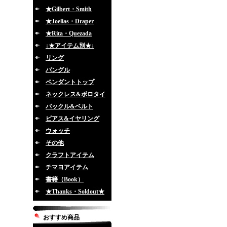
★Gilbert・Smith
★Joelias・Draper
★Rita・Quezada
↓★アイテム別★↓
リング
バングル
ペンダントトップ
ネックレス&ボロタイ
バックル&ベルト
ピアス&イヤリング
ウォッチ
その他
クラフトアイテム
チマヨアイテム
書籍（Book）
★Thanks・Soldout★
おすすめ商品