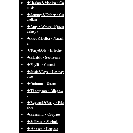
★Harlan＆Monica・Co
onsis
★Sammy＆Esther・Gu
ardian
★Amy・Wesley（Quan
delacy）
★Fred＆Lolita・Natach
u
★Tony&Ola・Eriacho
★Eldrick・Seowtewa
★Phyllis・Coonsis
★Susie&Faye・Lowsay
atee
★Quinton・Quam
★Thompson・Allapow
a
★Rayland&Patty・Eda
akie
★Edmond・Cooyate
★Sullivan・Shebola
★ Andrea・Lonjose