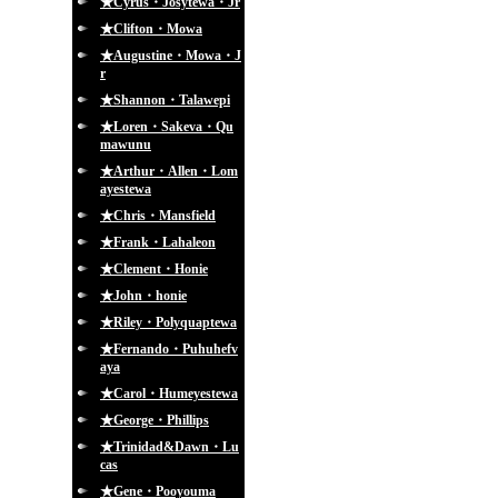
★Cyrus・Josytewa・Jr
★Clifton・Mowa
★Augustine・Mowa・J
r
★Shannon・Talawepi
★Loren・Sakeva・Qu
mawunu
★Arthur・Allen・Lom
ayestewa
★Chris・Mansfield
★Frank・Lahaleon
★Clement・Honie
★John・honie
★Riley・Polyquaptewa
★Fernando・Puhuhefv
aya
★Carol・Humeyestewa
★George・Phillips
★Trinidad&Dawn・Lu
cas
★Gene・Pooyouma