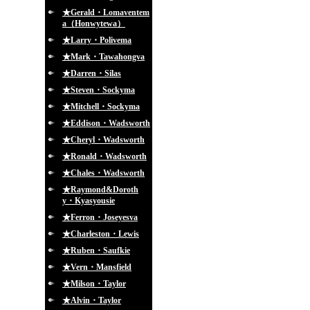
★Gerald・Lomaventem
a（Honwytewa）
★Larry・Polivema
★Mark・Tawahongva
★Darren・Silas
★Steven・Sockyma
★Mitchell・Sockyma
★Eddison・Wadsworth
★Cheryl・Wadsworth
★Ronald・Wadsworth
★Chales・Wadsworth
★Raymond&Doroth
y・Kyasyousie
★Ferron・Joseyesva
★Charleston・Lewis
★Ruben・Saufkie
★Vern・Mansfield
★Milson・Taylor
★Alvin・Taylor