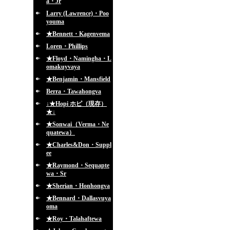
a・Jr
Larry (Lawrence)・Poo
youma
★Bennett・Kagenvema
Loren・Phillips
★Floyd・Namingha・L
omakuyvaya
★Benjamin・Mansfield
Berra・Tawahongva
↓★Hopi ホピ（現存）
★↓
★Sonwai（Verma・Ne
quatewa）
★Charles&Don・Suppl
ee
★Raymond・Sequapte
wa・Sr
★Sherian・Honhongva
★Bennard・Dallasvuya
oma
★Roy・Talahaftewa