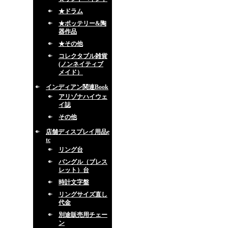
★ドラム
★ポッテリー&陶
器作品
★その他
コレクタブル雑貨
(ノンネイティブ
メイド）
インディアン関連Book
アリゾナハイウェ
イ誌
その他
店舗ディスプレイ用品e
tc
リング台
バングル（ブレス
レット）台
時計文字盤
リングサイズ直し
代金
別途販売用チェー
ン