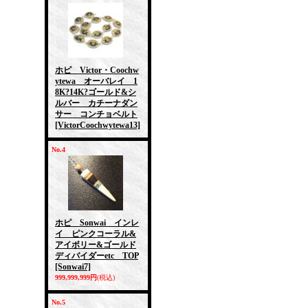
ホピ Victor・Coochw
ytewa オーバレイ 1
8K?14K?ゴールド&シ
ルバー カチーナダン
サー コンチョベルト
[VictorCoochwytewa13]
No.4
ホピ Sonwai インレ
イ ピンクコーラル&
アイボリー&ゴールド
ディバイダーetc TOP
[Sonwai7]
999,999,999円
(税込)
No.5