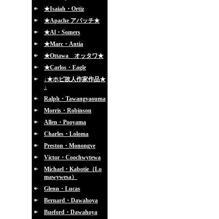
★Isaiah・Ortiz
★Apache アパッチ★
★Al・Somers
★Marc・Antia
★Ottawa オッタワ★
★Carlos・Eagle
↓★ホピ故人作家作品★
↓
Ralph・Tawangyaouma
Morris・Robinson
Allen・Pooyama
Charles・Loloma
Preston・Monongye
Victor・Coochwytewa
Michael・Kabotie（Lo
mawywesa）
Glenn・Lucas
Bernard・Dawahoya
Bueford・Dawahoya