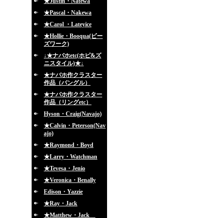
★Justin・Natewa
★Pascal・Nakewa
★Carol ・Lateyice
★Hollie・Booqua(ビー
ズワーク)
↓★ナバホetc(ホピ&ズ
ニスタイル)★↓
★ナバホ作クラスター
作品（バングル）
★ナバホ作クラスター
作品（リングetc）
Hyson・Craig(Navajo)
★Calvin・Peterson(Nav
ajo)
★Raymond・Boyd
★Larry・Watchman
★Tevesa・Jenio
★Veronica・Benally
Edison・Yazzie
★Ray・Jack
★Matthew・Jack