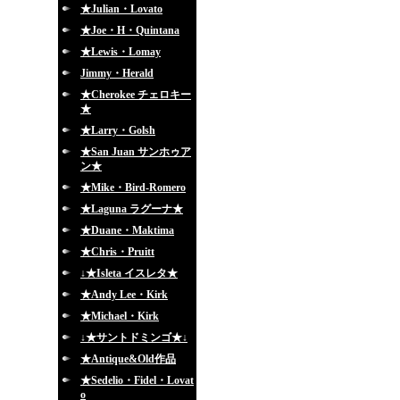
★Julian・Lovato
★Joe・H・Quintana
★Lewis・Lomay
Jimmy・Herald
★Cherokee チェロキー
★
★Larry・Golsh
★San Juan サンホゥア
ン★
★Mike・Bird-Romero
★Laguna ラグーナ★
★Duane・Maktima
★Chris・Pruitt
↓★Isleta イスレタ★
★Andy Lee・Kirk
★Michael・Kirk
↓★サントドミンゴ★↓
★Antique&Old作品
★Sedelio・Fidel・Lovat
o