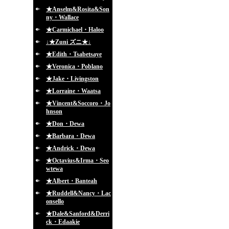
★Anselm&Rosita&Son
ny・Wallace
★Carmichael・Haloo
↓★Zuni ズニ★↓
★Edith・Tsabetsaye
★Veronica・Poblano
★Jake・Livingston
★Lorraine・Waatsa
★Vincent&Soccoro・Jo
hnson
★Don・Dewa
★Barbara・Dewa
★Andrick・Dewa
★Octavius&Irma・Seo
wtewa
★Albert・Banteah
★Ruddell&Nancy・Lac
onsello
★Dale&Sanford&Derri
ck・Edaakie