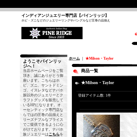
インディアンジュエリー専門店【パインリッジ】
ホピ・ズニなどのジュエリーリングやバングルなど圧巻の品揃え
ホーム
｜
★Milson・Taylor
ようこそパインリッ
ジへ！
当店ホームページをご覧
商品一覧
頂き、誠にありがとう御
座います。こちらはホ
★Milson・Taylor
ピ、ズニ、サントドミン
ゴ、イスレタなどナバホ
族以外のジュエリーとク
登録アイテム数
:
1件
ラフトグッズを販売して
いるHPになります。オ
ーセンティック専門店な
らではの圧巻の品揃えと
リーズナブルなプライス
でご提供できるように心
がけております。ナバホ
族ジュエリーは
こちら
を