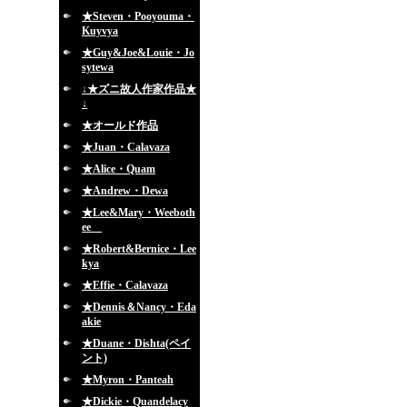
★Steven・Pooyouma・
Kuyvya
★Guy&Joe&Louie・Jo
sytewa
↓★ズニ故人作家作品★
↓
★オールド作品
★Juan・Calavaza
★Alice・Quam
★Andrew・Dewa
★Lee&Mary・Weeboth
ee
★Robert&Bernice・Lee
kya
★Effie・Calavaza
★Dennis＆Nancy・Eda
akie
★Duane・Dishta(ペイ
ント)
★Myron・Panteah
★Dickie・Quandelacy