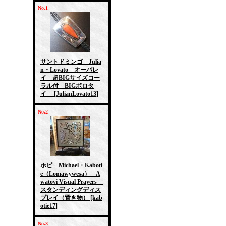
No.1
サントドミンゴ Julia
n・Lovato オーバレ
イ 超BIGサイズコー
ラル付 BIGボロタ
イ
[JulianLovato13]
No.2
ホピ Michael・Kaboti
e（Lomawywesa） A
watovi Visual Prayers
スタンディングディス
プレイ（置き物）
[kab
otie17]
No.3