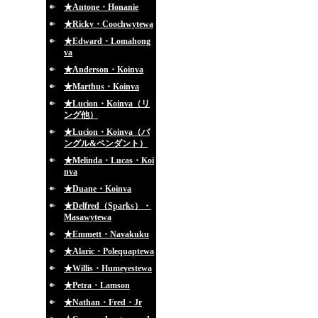
★Antone・Honanie
★Ricky・Coochwytewa
★Edward・Lomahong
va
★Anderson・Koinva
★Marthus・Koinva
★Lucion・Koinva（リ
ング他）
★Lucion・Koinva（バ
ングル&ペンダント）
★Melinda・Lucas・Koi
nva
★Duane・Koinva
★Delfred（Sparks）・
Masawytewa
★Emmett・Navakuku
★Alaric・Polequaptewa
★Willis・Humeyestewa
★Petra・Lamson
★Nathan・Fred・Jr