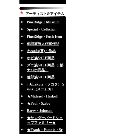
アーティスト&アイテム
別
PineRidge・Museum
Special・Collection
PineRidge・Push Item
他部族故人作家作品
Awards(賞)・作品
ホピ族SALE商品
ズニ族SALE商品（1部
ナバホ商品）
他部族SALE商品
↓★Lakota（ラコタ） S
ioux（スー）★↓
★Michael・Haskell
★Paul・Szabo
Barry・Johnson
★サンダーバードショ
ップファミリー★
★Frank・Patania・Sr