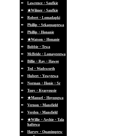
Lawrence・Saufkie
★Wilmer・Saufkie
Robert・Lomadapki
Phillip・Sekaquaptewa
Phillip・Honanie
★Watson・Honanie
Bobbie・Tewa
McBride・Lomayestewa
Billie・Ray・Hawee
Ted・Wadsworth
Hubert・Yowytewa
Norman・Honie・Sr
Tony・Kyasyousie
★Manuel・Hoyungwa
Vernon・Mansfield
Verden・Mansfield
★Willie・Archie・Tala
haftewa
Harvey・Quanimptew