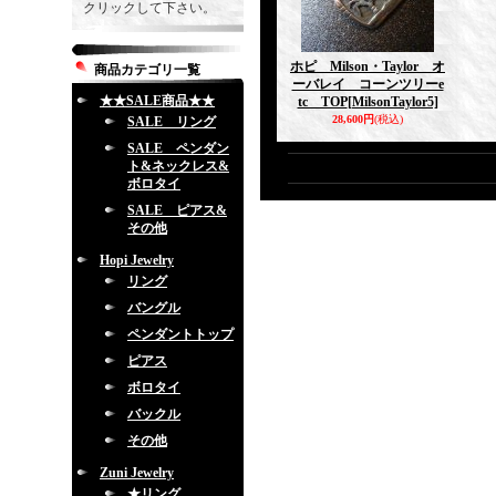
クリックして下さい。
ホピ Milson・Taylor オ
商品カテゴリ一覧
ーバレイ コーンツリーe
★★SALE商品★★
tc TOP
[MilsonTaylor5]
28,600円
(税込)
SALE リング
SALE ペンダン
ト&ネックレス&
ボロタイ
SALE ピアス&
その他
Hopi Jewelry
リング
バングル
ペンダントトップ
ピアス
ボロタイ
バックル
その他
Zuni Jewelry
★リング