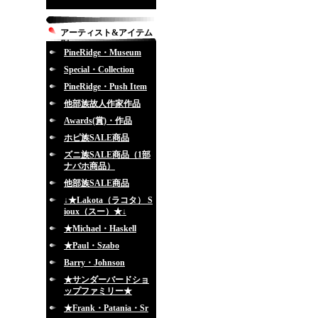
アーティスト&アイテム
別
PineRidge・Museum
Special・Collection
PineRidge・Push Item
他部族故人作家作品
Awards(賞)・作品
ホピ族SALE商品
ズニ族SALE商品（1部
ナバホ商品）
他部族SALE商品
↓★Lakota（ラコタ） S
ioux（スー）★↓
★Michael・Haskell
★Paul・Szabo
Barry・Johnson
★サンダーバードショ
ップファミリー★
★Frank・Patania・Sr