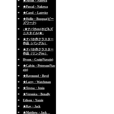
★Justin・Natewa
★Pascal・Nakewa
★Carol ・Lateyice
★Hollie・Booqua(ビー
ズワーク)
↓★ナバホetc(ホピ&ズ
ニスタイル)★↓
★ナバホ作クラスター
作品（バングル）
★ナバホ作クラスター
作品（リングetc）
Hyson・Craig(Navajo)
★Calvin・Peterson(Nav
ajo)
★Raymond・Boyd
★Larry・Watchman
★Tevesa・Jenio
★Veronica・Benally
Edison・Yazzie
★Ray・Jack
★Matthew・Jack