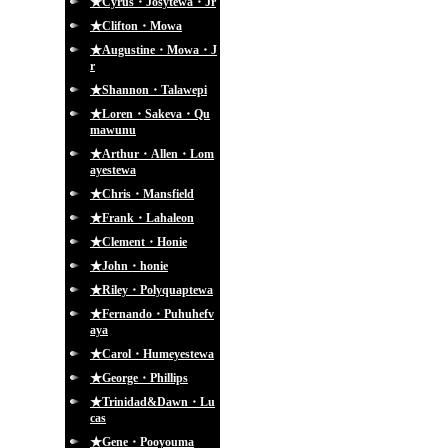
★Cyrus・Josytewa・Jr
★Clifton・Mowa
★Augustine・Mowa・J
r
★Shannon・Talawepi
★Loren・Sakeva・Qu
mawunu
★Arthur・Allen・Lom
ayestewa
★Chris・Mansfield
★Frank・Lahaleon
★Clement・Honie
★John・honie
★Riley・Polyquaptewa
★Fernando・Puhuhefv
aya
★Carol・Humeyestewa
★George・Phillips
★Trinidad&Dawn・Lu
cas
★Gene・Pooyouma