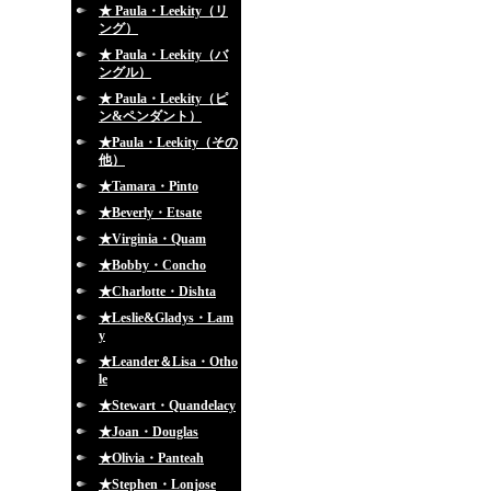
★ Paula・Leekity（リ
ング）
★ Paula・Leekity（バ
ングル）
★ Paula・Leekity（ピ
ン&ペンダント）
★Paula・Leekity（その
他）
★Tamara・Pinto
★Beverly・Etsate
★Virginia・Quam
★Bobby・Concho
★Charlotte・Dishta
★Leslie&Gladys・Lam
y
★Leander＆Lisa・Otho
le
★Stewart・Quandelacy
★Joan・Douglas
★Olivia・Panteah
★Stephen・Lonjose