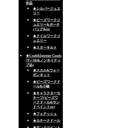
作品
★シルバージュエ
リー
★ビーズワークジ
ュエリー&ポーチ
バッグ&etc
★クイルワークジ
ュエリー
★スターキルト
★Craft&Interior Goods
(ナバホ&ノンネイティ
ブ込)
★スカル&ウォー
ボンネット
★ビーズワークド
ール&小物
★キャラクターモ
チーフ(ビーズワ
ークドール&サン
ドペイントetc)
★フェテッシュ
★カチーナドール
★サンドペイント