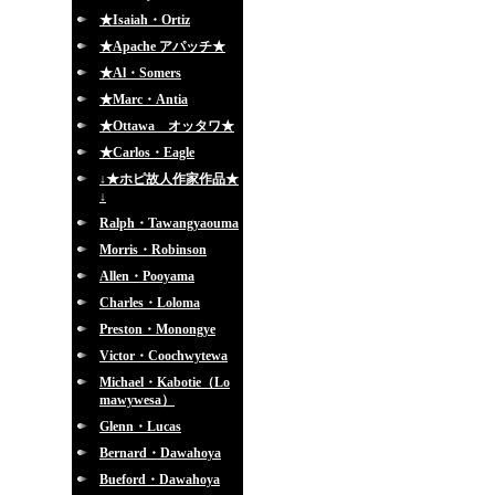
★Isaiah・Ortiz
★Apache アパッチ★
★Al・Somers
★Marc・Antia
★Ottawa オッタワ★
★Carlos・Eagle
↓★ホピ故人作家作品★
↓
Ralph・Tawangyaouma
Morris・Robinson
Allen・Pooyama
Charles・Loloma
Preston・Monongye
Victor・Coochwytewa
Michael・Kabotie（Lo
mawywesa）
Glenn・Lucas
Bernard・Dawahoya
Bueford・Dawahoya