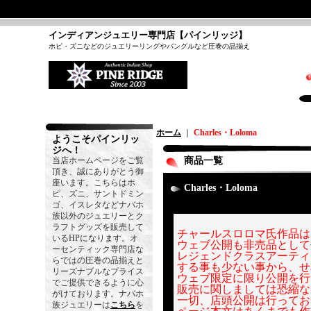
インディアンジュエリー専門店【パインリッジ】
ホピ・ズニなどのジュエリーリングやバングルなど圧巻の品揃え
ホーム
｜
Charles・Loloma
ようこそパインリッ
ジへ！
当店ホームページをご覧
商品一覧
頂き、誠にありがとう御
座います。こちらはホ
Charles・Loloma
ピ、ズニ、サントドミン
ゴ、イスレタなどナバホ
族以外のジュエリーとク
ラフトグッズを販売して
チャールスロロマ氏作品は
いるHPになります。オ
ウェブ公開も非売品として
ーセンティック専門店な
レジェンドクラスアーティ
らではの圧巻の品揃えと
する事も少ない事から、せ
リーズナブルなプライス
ウェブ限定に限り公開を行
でご提供できるように心
販売に関しましては恐縮な
がけております。ナバホ
一切、店頭公開は行ってお
族ジュエリーは
こちら
を