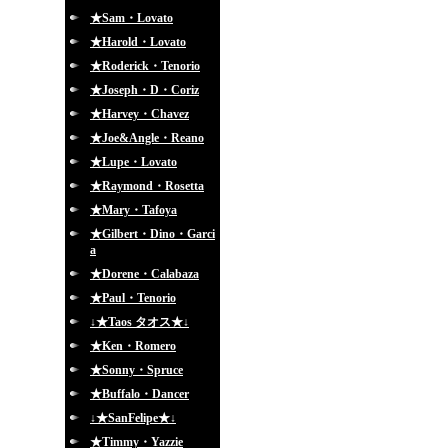
★Sam・Lovato
★Harold・Lovato
★Roderick・Tenorio
★Joseph・D・Coriz
★Harvey・Chavez
★Joe&Angle・Reano
★Lupe・Lovato
★Raymond・Rosetta
★Mary・Tafoya
★Gilbert・Dino・Garci
a
★Dorene・Calabaza
★Paul・Tenorio
↓★Taos タオス★↓
★Ken・Romero
★Sonny・Spruce
★Buffalo・Dancer
↓★SanFelipe★↓
★Timmy・Yazzie