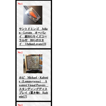
No.1
サントドミンゴ Julia
n・Lovato オーバレ
イ 超BIGサイズコー
ラル付 BIGボロタ
イ
[JulianLovato13]
No.2
ホピ Michael・Kaboti
e（Lomawywesa） A
watovi Visual Prayers
スタンディングディス
プレイ（置き物）
[kab
otie17]
No.3