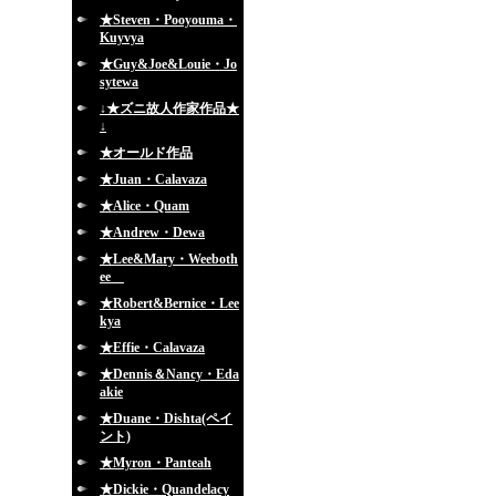
★Steven・Pooyouma・
Kuyvya
★Guy&Joe&Louie・Jo
sytewa
↓★ズニ故人作家作品★
↓
★オールド作品
★Juan・Calavaza
★Alice・Quam
★Andrew・Dewa
★Lee&Mary・Weeboth
ee
★Robert&Bernice・Lee
kya
★Effie・Calavaza
★Dennis＆Nancy・Eda
akie
★Duane・Dishta(ペイ
ント)
★Myron・Panteah
★Dickie・Quandelacy