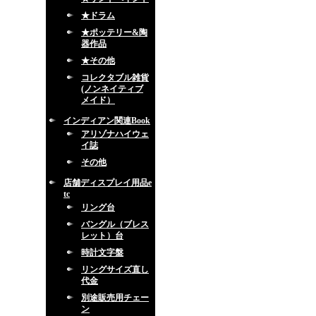
★ドラム
★ポッテリー&陶
器作品
★その他
コレクタブル雑貨
(ノンネイティブ
メイド）
インディアン関連Book
アリゾナハイウェ
イ誌
その他
店舗ディスプレイ用品e
tc
リング台
バングル（ブレス
レット）台
時計文字盤
リングサイズ直し
代金
別途販売用チェー
ン