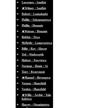
Lawrence・Saufkie
★Wilmer・Saufkie
Robert・Lomadapki
Phillip・Sekaquaptewa
Phillip・Honanie
★Watson・Honanie
Bobbie・Tewa
McBride・Lomayestewa
Billie・Ray・Hawee
Ted・Wadsworth
Hubert・Yowytewa
Norman・Honie・Sr
Tony・Kyasyousie
★Manuel・Hoyungwa
Vernon・Mansfield
Verden・Mansfield
★Willie・Archie・Tala
haftewa
Harvey・Quanimptew