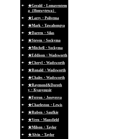
★Gerald・Lomaventem
a（Honwytewa）
★Larry・Polivema
★Mark・Tawahongva
★Darren・Silas
★Steven・Sockyma
★Mitchell・Sockyma
★Eddison・Wadsworth
★Cheryl・Wadsworth
★Ronald・Wadsworth
★Chales・Wadsworth
★Raymond&Doroth
y・Kyasyousie
★Ferron・Joseyesva
★Charleston・Lewis
★Ruben・Saufkie
★Vern・Mansfield
★Milson・Taylor
★Alvin・Taylor