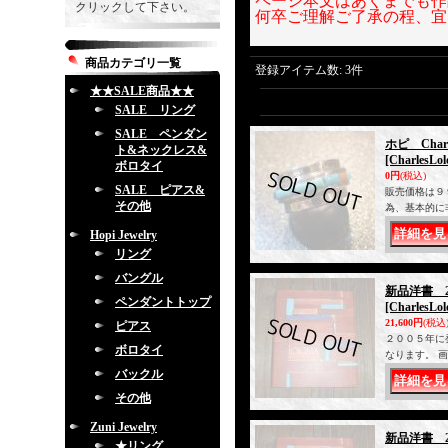
ページ本文はあくまでも作
クリックして下さい。
何卒ご理解ご了承の程、宜
商品カテゴリ一覧
登録アイテム数
:
3件
★★SALE商品★★
SALE リング
SALE ペンダン
ホピ Char
ト&ネックレス&
[CharlesLo
ボロタイ
0円
(税込)
SALE ピアス&
販売価格は９
その他
為、基本的に
Hopi Jewelry
リング
バングル
新品洋書 
ペンダントトップ
[CharlesLo
21,600円
(税込
ピアス
２００５年に
ボロタイ
なります。 
バックル
その他
Zuni Jewelry
新品洋書 
★リング