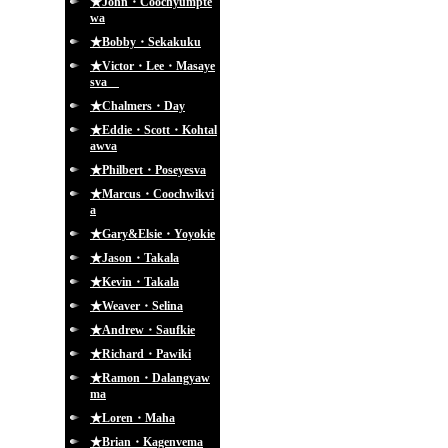
★John・Coochyumpte
wa
★Bobby・Sekakuku
★Victor・Lee・Masaye
sva
★Chalmers・Day
★Eddie・Scott・Kohtal
awva
★Philbert・Poseyesva
★Marcus・Coochwikvi
a
★Gary&Elsie・Yoyokie
★Jason・Takala
★Kevin・Takala
★Weaver・Selina
★Andrew・Saufkie
★Richard・Pawiki
★Ramon・Dalangyaw
ma
★Loren・Maha
★Brian・Kagenvema