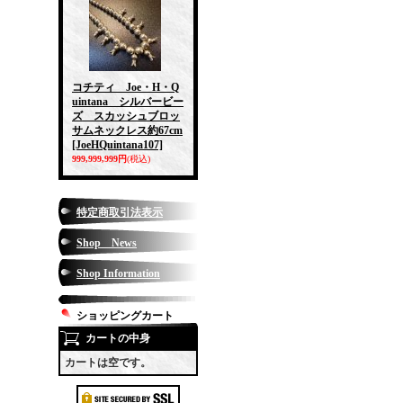
コチティ Joe・H・Q
uintana シルバービー
ズ スカッシュブロッ
サムネックレス約67cm
[JoeHQuintana107]
999,999,999円
(税込)
特定商取引法表示
Shop News
Shop Information
ショッピングカート
カートの中身
カートは空です。