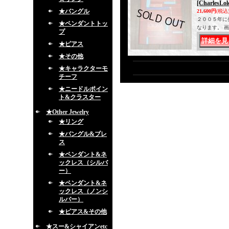
[CharlesLo
★バングル
21,600円
(税込
２００５年に
★ペンダントトッ
なります。 
プ
★ピアス
★その他
★キャラクターモ
チーフ
★ニードルポイン
ト&クラスター
★Other Jewelry
★リング
★バングル&ブレ
ス
★ペンダント&ネ
ックレス（シルバ
ー）
★ペンダント&ネ
ックレス（ノンシ
ルバー）
★ピアス&その他
★スー&シャイアンetc