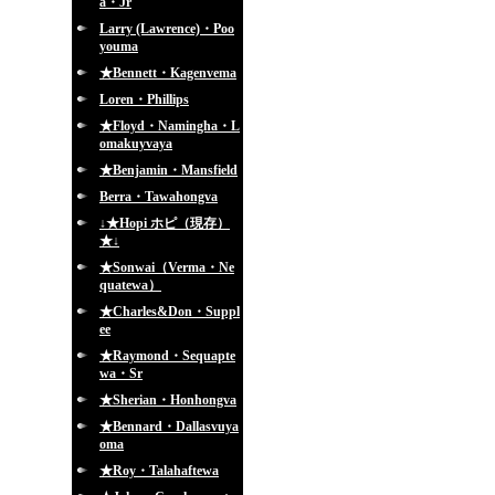
a・Jr
Larry (Lawrence)・Poo
youma
★Bennett・Kagenvema
Loren・Phillips
★Floyd・Namingha・L
omakuyvaya
★Benjamin・Mansfield
Berra・Tawahongva
↓★Hopi ホピ（現存）
★↓
★Sonwai（Verma・Ne
quatewa）
★Charles&Don・Suppl
ee
★Raymond・Sequapte
wa・Sr
★Sherian・Honhongva
★Bennard・Dallasvuya
oma
★Roy・Talahaftewa