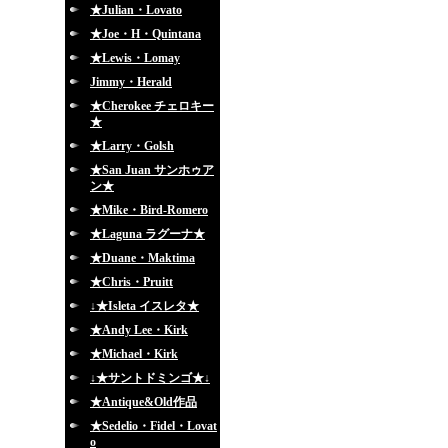
★Julian・Lovato
★Joe・H・Quintana
★Lewis・Lomay
Jimmy・Herald
★Cherokee チェロキー
★
★Larry・Golsh
★San Juan サンホゥア
ン★
★Mike・Bird-Romero
★Laguna ラグーナ★
★Duane・Maktima
★Chris・Pruitt
↓★Isleta イスレタ★
★Andy Lee・Kirk
★Michael・Kirk
↓★サントドミンゴ★↓
★Antique&Old作品
★Sedelio・Fidel・Lovat
o