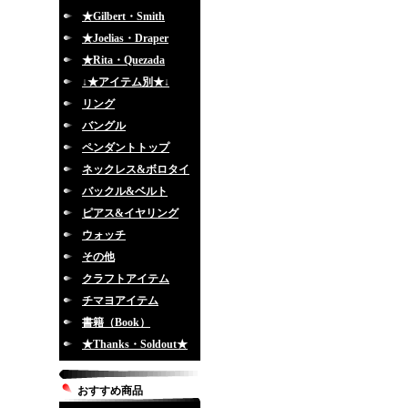
★Gilbert・Smith
★Joelias・Draper
★Rita・Quezada
↓★アイテム別★↓
リング
バングル
ペンダントトップ
ネックレス&ボロタイ
バックル&ベルト
ピアス&イヤリング
ウォッチ
その他
クラフトアイテム
チマヨアイテム
書籍（Book）
★Thanks・Soldout★
おすすめ商品