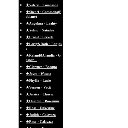
★Valerie・Comosona
★Shenel・Comosona(P
oblano)
★Angelena・Laahty
★Yelmo・Natachu
★Ernest・Leekela
★Larry&Rath・Lonjos
e
★Ryland&Claudia・G
asper
★Clarence・Booqua
★Joyce・Waseta
★Phyllia・Lucio
★Vernon・Vacit
★Jessica・Chavez
★Quinton・Bowannie
★Rose・Unkestine
★Judith・Calavaza
★Rose・Calavaza