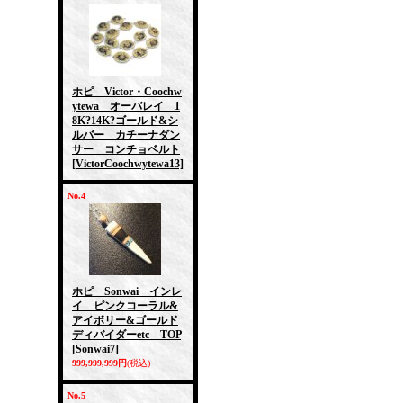
ホピ Victor・Coochw
ytewa オーバレイ 1
8K?14K?ゴールド&シ
ルバー カチーナダン
サー コンチョベルト
[VictorCoochwytewa13]
No.4
ホピ Sonwai インレ
イ ピンクコーラル&
アイボリー&ゴールド
ディバイダーetc TOP
[Sonwai7]
999,999,999円
(税込)
No.5