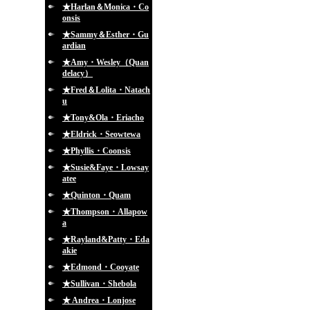
★Harlan＆Monica・Co
onsis
★Sammy＆Esther・Gu
ardian
★Amy・Wesley（Quan
delacy）
★Fred＆Lolita・Natach
u
★Tony&Ola・Eriacho
★Eldrick・Seowtewa
★Phyllis・Coonsis
★Susie&Faye・Lowsay
atee
★Quinton・Quam
★Thompson・Allapow
a
★Rayland&Patty・Eda
akie
★Edmond・Cooyate
★Sullivan・Shebola
★ Andrea・Lonjose