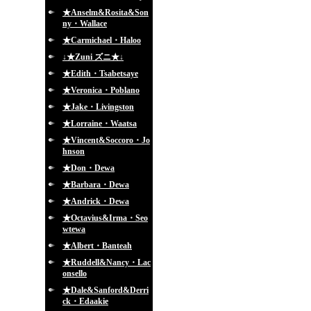
★Anselm&Rosita&Son
ny・Wallace
★Carmichael・Haloo
↓★Zuni ズニ★↓
★Edith・Tsabetsaye
★Veronica・Poblano
★Jake・Livingston
★Lorraine・Waatsa
★Vincent&Soccoro・Jo
hnson
★Don・Dewa
★Barbara・Dewa
★Andrick・Dewa
★Octavius&Irma・Seo
wtewa
★Albert・Banteah
★Ruddell&Nancy・Lac
onsello
★Dale&Sanford&Derri
ck・Edaakie