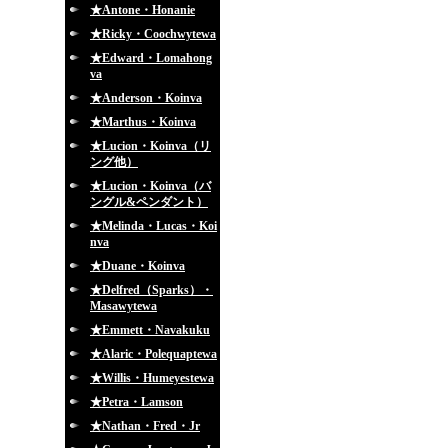
★Antone・Honanie
★Ricky・Coochwytewa
★Edward・Lomahong
va
★Anderson・Koinva
★Marthus・Koinva
★Lucion・Koinva（リ
ング他）
★Lucion・Koinva（バ
ングル&ペンダント）
★Melinda・Lucas・Koi
nva
★Duane・Koinva
★Delfred（Sparks）・
Masawytewa
★Emmett・Navakuku
★Alaric・Polequaptewa
★Willis・Humeyestewa
★Petra・Lamson
★Nathan・Fred・Jr