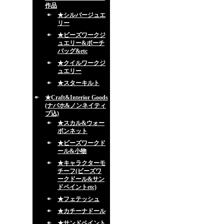
作品
★シルバージュエ
リー
★ビーズワークジ
ュエリー&ポーチ
バッグ&etc
★クイルワークジ
ュエリー
★スターキルト
★Craft&Interior Goods
(ナバホ&ノンネイティ
ブ込)
★スカル&ウォー
ボンネット
★ビーズワークド
ール&小物
★キャラクターモ
チーフ(ビーズワ
ークドール&サン
ドペイントetc)
★フェテッシュ
★カチーナドール
★サンドペイント