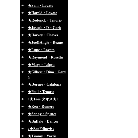
★Sam・Lovato
★Harold・Lovato
★Roderick・Tenorio
★Joseph・D・Coriz
★Harvey・Chavez
★Joe&Angle・Reano
★Lupe・Lovato
★Raymond・Rosetta
★Mary・Tafoya
★Gilbert・Dino・Garci
a
★Dorene・Calabaza
★Paul・Tenorio
↓★Taos タオス★↓
★Ken・Romero
★Sonny・Spruce
★Buffalo・Dancer
↓★SanFelipe★↓
★Timmy・Yazzie