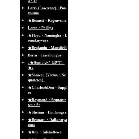
a・Jr
Larry (Lawrence)・Poo
youma
★Bennett・Kagenvema
Loren・Phillips
★Floyd・Namingha・L
omakuyvaya
★Benjamin・Mansfield
Berra・Tawahongva
↓★Hopi ホピ（現存）
★↓
★Sonwai（Verma・Ne
quatewa）
★Charles&Don・Suppl
ee
★Raymond・Sequapte
wa・Sr
★Sherian・Honhongva
★Bennard・Dallasvuya
oma
★Roy・Talahaftewa