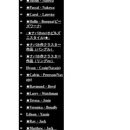
★Justin・Natewa
★Pascal・Nakewa
★Carol ・Lateyice
★Hollie・Booqua(ビー
ズワーク)
↓★ナバホetc(ホピ&ズ
ニスタイル)★↓
★ナバホ作クラスター
作品（バングル）
★ナバホ作クラスター
作品（リングetc）
Hyson・Craig(Navajo)
★Calvin・Peterson(Nav
ajo)
★Raymond・Boyd
★Larry・Watchman
★Tevesa・Jenio
★Veronica・Benally
Edison・Yazzie
★Ray・Jack
★Matthew・Jack