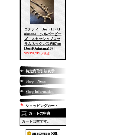
コチティ Joe・H・Q
uintana シルバービー
ズ スカッシュブロッ
サムネックレス約67cm
[JoeHQuintana107]
999,999,999円
(税込)
特定商取引法表示
Shop News
Shop Information
ショッピングカート
カートの中身
カートは空です。