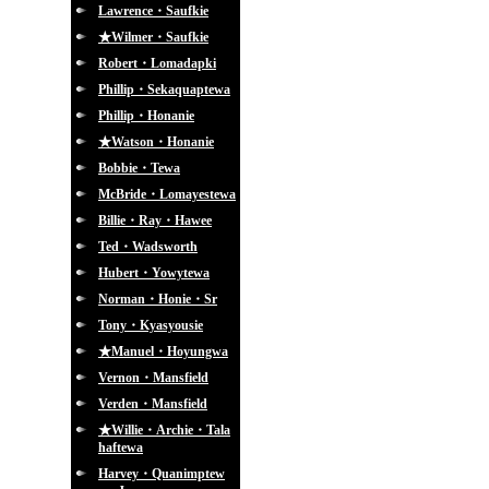
Lawrence・Saufkie
★Wilmer・Saufkie
Robert・Lomadapki
Phillip・Sekaquaptewa
Phillip・Honanie
★Watson・Honanie
Bobbie・Tewa
McBride・Lomayestewa
Billie・Ray・Hawee
Ted・Wadsworth
Hubert・Yowytewa
Norman・Honie・Sr
Tony・Kyasyousie
★Manuel・Hoyungwa
Vernon・Mansfield
Verden・Mansfield
★Willie・Archie・Tala
haftewa
Harvey・Quanimptew