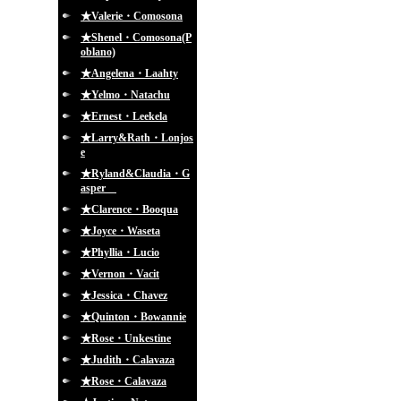
★Valerie・Comosona
★Shenel・Comosona(P
oblano)
★Angelena・Laahty
★Yelmo・Natachu
★Ernest・Leekela
★Larry&Rath・Lonjos
e
★Ryland&Claudia・G
asper
★Clarence・Booqua
★Joyce・Waseta
★Phyllia・Lucio
★Vernon・Vacit
★Jessica・Chavez
★Quinton・Bowannie
★Rose・Unkestine
★Judith・Calavaza
★Rose・Calavaza