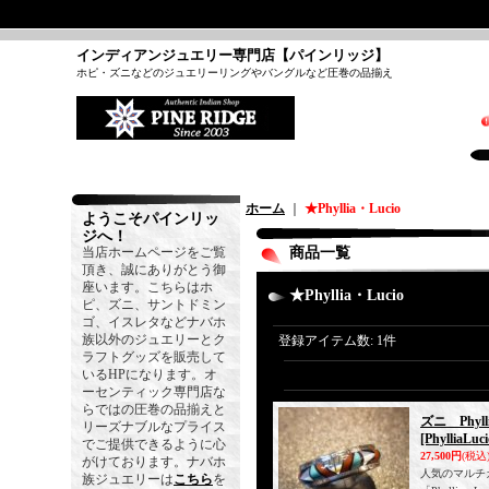
インディアンジュエリー専門店【パインリッジ】
ホピ・ズニなどのジュエリーリングやバングルなど圧巻の品揃え
ホーム
｜
★Phyllia・Lucio
ようこそパインリッ
ジへ！
当店ホームページをご覧
商品一覧
頂き、誠にありがとう御
座います。こちらはホ
★Phyllia・Lucio
ピ、ズニ、サントドミン
ゴ、イスレタなどナバホ
族以外のジュエリーとク
登録アイテム数
:
1件
ラフトグッズを販売して
いるHPになります。オ
ーセンティック専門店な
らではの圧巻の品揃えと
ズニ Phy
リーズナブルなプライス
[PhylliaLuci
でご提供できるように心
27,500円
(税込
がけております。ナバホ
人気のマルチ
族ジュエリーは
こちら
を