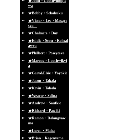
★John・Coochyumpte
wa
★Bobby・Sekakuku
★Victor・Lee・Masaye
sva
★Chalmers・Day
★Eddie・Scott・Kohtal
awva
★Philbert・Poseyesva
★Marcus・Coochwikvi
a
★Gary&Elsie・Yoyokie
★Jason・Takala
★Kevin・Takala
★Weaver・Selina
★Andrew・Saufkie
★Richard・Pawiki
★Ramon・Dalangyaw
ma
★Loren・Maha
★Brian・Kagenvema