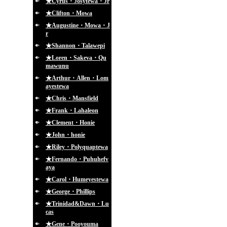
★Cyrus・Josytewa・Jr
★Clifton・Mowa
★Augustine・Mowa・J
r
★Shannon・Talawepi
★Loren・Sakeva・Qu
mawunu
★Arthur・Allen・Lom
ayestewa
★Chris・Mansfield
★Frank・Lahaleon
★Clement・Honie
★John・honie
★Riley・Polyquaptewa
★Fernando・Puhuhefv
aya
★Carol・Humeyestewa
★George・Phillips
★Trinidad&Dawn・Lu
cas
★Gene・Pooyouma