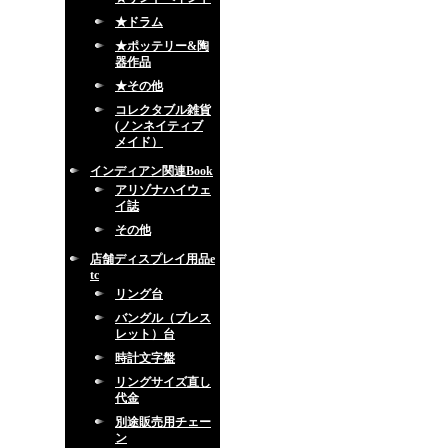
★ドラム
★ポッテリー&陶
器作品
★その他
コレクタブル雑貨
(ノンネイティブ
メイド）
インディアン関連Book
アリゾナハイウェ
イ誌
その他
店舗ディスプレイ用品e
tc
リング台
バングル（ブレス
レット）台
時計文字盤
リングサイズ直し
代金
別途販売用チェー
ン