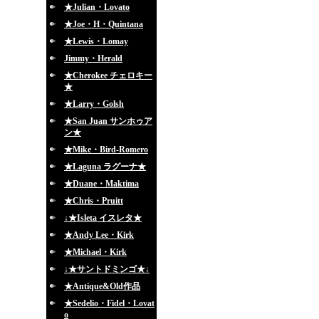
★Julian・Lovato
★Joe・H・Quintana
★Lewis・Lomay
Jimmy・Herald
★Cherokee チェロキー
★
★Larry・Golsh
★San Juan サンホゥア
ン★
★Mike・Bird-Romero
★Laguna ラグーナ★
★Duane・Maktima
★Chris・Pruitt
↓★Isleta イスレタ★
★Andy Lee・Kirk
★Michael・Kirk
↓★サントドミンゴ★↓
★Antique&Old作品
★Sedelio・Fidel・Lovat
o