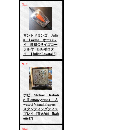
No.1
サントドミンゴ Julia
n・Lovato オーバレ
イ 超BIGサイズコー
ラル付 BIGボロタ
イ
[JulianLovato13]
No.2
ホピ Michael・Kaboti
e（Lomawywesa） A
watovi Visual Prayers
スタンディングディス
プレイ（置き物）
[kab
otie17]
No.3