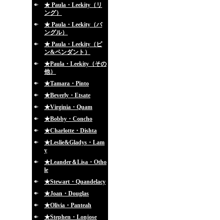
★ Paula・Leekity（リ
ング）
★ Paula・Leekity（バ
ングル）
★ Paula・Leekity（ピ
ン&ペンダント）
★Paula・Leekity（その
他）
★Tamara・Pinto
★Beverly・Etsate
★Virginia・Quam
★Bobby・Concho
★Charlotte・Dishta
★Leslie&Gladys・Lam
y
★Leander＆Lisa・Otho
le
★Stewart・Quandelacy
★Joan・Douglas
★Olivia・Panteah
★Stephen・Lonjose