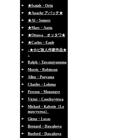
★Isaiah・Ortiz
★Apache アパッチ★
★Al・Somers
★Marc・Antia
★Ottawa オッタワ★
★Carlos・Eagle
↓★ホピ故人作家作品★
↓
Ralph・Tawangyaouma
Morris・Robinson
Allen・Pooyama
Charles・Loloma
Preston・Monongye
Victor・Coochwytewa
Michael・Kabotie（Lo
mawywesa）
Glenn・Lucas
Bernard・Dawahoya
Bueford・Dawahoya