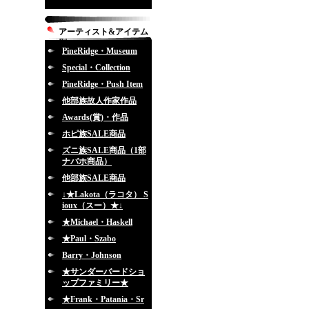
アーティスト&アイテム
別
PineRidge・Museum
Special・Collection
PineRidge・Push Item
他部族故人作家作品
Awards(賞)・作品
ホピ族SALE商品
ズニ族SALE商品（1部
ナバホ商品）
他部族SALE商品
↓★Lakota（ラコタ） S
ioux（スー）★↓
★Michael・Haskell
★Paul・Szabo
Barry・Johnson
★サンダーバードショ
ップファミリー★
★Frank・Patania・Sr