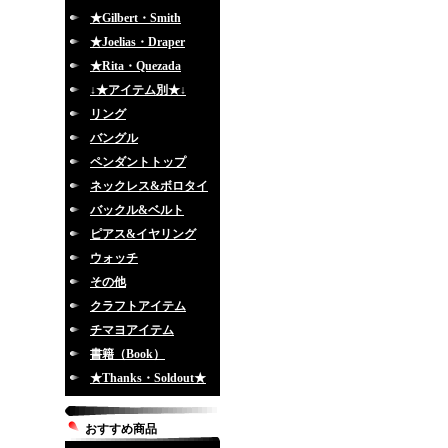
★Gilbert・Smith
★Joelias・Draper
★Rita・Quezada
↓★アイテム別★↓
リング
バングル
ペンダントトップ
ネックレス&ボロタイ
バックル&ベルト
ピアス&イヤリング
ウォッチ
その他
クラフトアイテム
チマヨアイテム
書籍（Book）
★Thanks・Soldout★
おすすめ商品