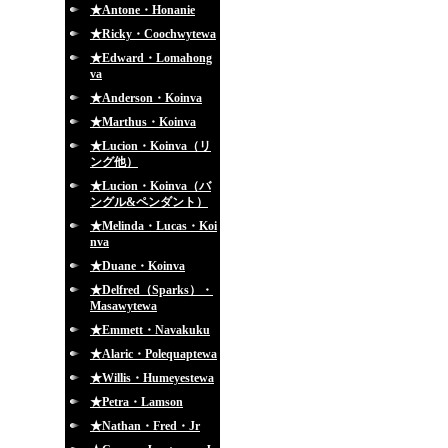
★Antone・Honanie
★Ricky・Coochwytewa
★Edward・Lomahong
va
★Anderson・Koinva
★Marthus・Koinva
★Lucion・Koinva（リ
ング他）
★Lucion・Koinva（バ
ングル&ペンダント）
★Melinda・Lucas・Koi
nva
★Duane・Koinva
★Delfred（Sparks）・
Masawytewa
★Emmett・Navakuku
★Alaric・Polequaptewa
★Willis・Humeyestewa
★Petra・Lamson
★Nathan・Fred・Jr