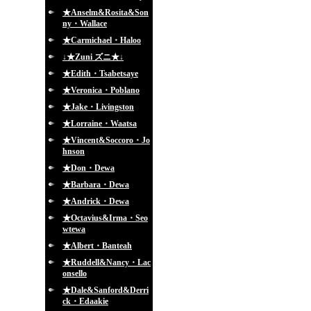
★Anselm&Rosita&Son
ny・Wallace
★Carmichael・Haloo
↓★Zuni ズニ★↓
★Edith・Tsabetsaye
★Veronica・Poblano
★Jake・Livingston
★Lorraine・Waatsa
★Vincent&Soccoro・Jo
hnson
★Don・Dewa
★Barbara・Dewa
★Andrick・Dewa
★Octavius&Irma・Seo
wtewa
★Albert・Banteah
★Ruddell&Nancy・Lac
onsello
★Dale&Sanford&Derri
ck・Edaakie