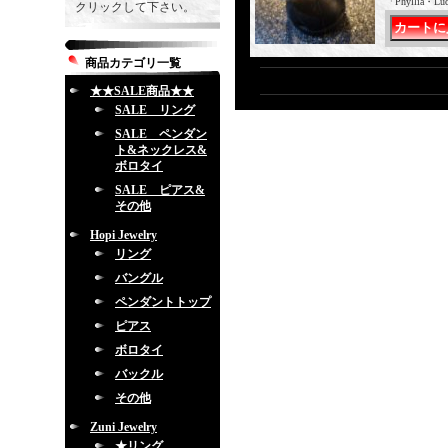
「Phylli
クリックして下さい。
商品カテゴリ一覧
★★SALE商品★★
SALE リング
SALE ペンダン
ト&ネックレス&
ボロタイ
SALE ピアス&
その他
Hopi Jewelry
リング
バングル
ペンダントトップ
ピアス
ボロタイ
バックル
その他
Zuni Jewelry
★リング