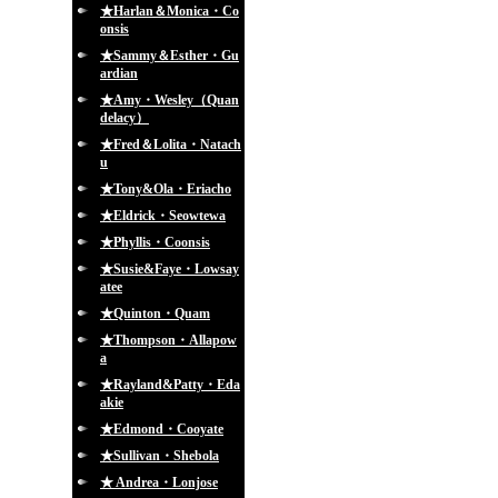
★Harlan＆Monica・Co
onsis
★Sammy＆Esther・Gu
ardian
★Amy・Wesley（Quan
delacy）
★Fred＆Lolita・Natach
u
★Tony&Ola・Eriacho
★Eldrick・Seowtewa
★Phyllis・Coonsis
★Susie&Faye・Lowsay
atee
★Quinton・Quam
★Thompson・Allapow
a
★Rayland&Patty・Eda
akie
★Edmond・Cooyate
★Sullivan・Shebola
★ Andrea・Lonjose