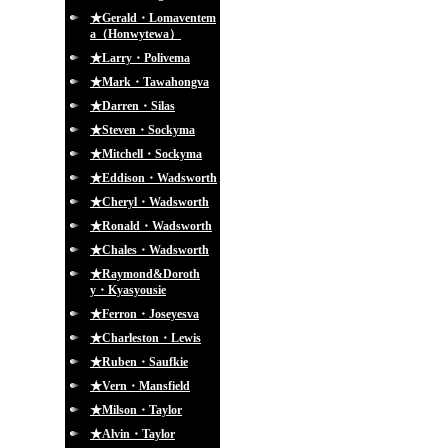
★Gerald・Lomaventem
a（Honwytewa）
★Larry・Polivema
★Mark・Tawahongva
★Darren・Silas
★Steven・Sockyma
★Mitchell・Sockyma
★Eddison・Wadsworth
★Cheryl・Wadsworth
★Ronald・Wadsworth
★Chales・Wadsworth
★Raymond&Doroth
y・Kyasyousie
★Ferron・Joseyesva
★Charleston・Lewis
★Ruben・Saufkie
★Vern・Mansfield
★Milson・Taylor
★Alvin・Taylor