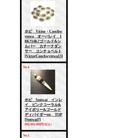
ホピ Victor・Coochw
ytewa オーバレイ 1
8K?14K?ゴールド&シ
ルバー カチーナダン
サー コンチョベルト
[VictorCoochwytewa13]
No.4
ホピ Sonwai インレ
イ ピンクコーラル&
アイボリー&ゴールド
ディバイダーetc TOP
[Sonwai7]
999,999,999円
(税込)
No.5