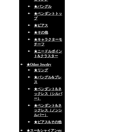
★バングル
★ペンダントトッ
プ
★ピアス
★その他
★キャラクターモ
チーフ
★ニードルポイン
ト&クラスター
★Other Jewelry
★リング
★バングル&ブレ
ス
★ペンダント&ネ
ックレス（シルバ
ー）
★ペンダント&ネ
ックレス（ノンシ
ルバー）
★ピアス&その他
★スー&シャイアンetc