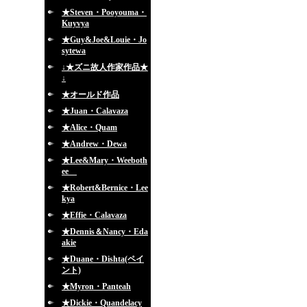
★Steven・Pooyouma・
Kuyvya
★Guy&Joe&Louie・Jo
sytewa
↓★ズニ故人作家作品★
↓
★オールド作品
★Juan・Calavaza
★Alice・Quam
★Andrew・Dewa
★Lee&Mary・Weeboth
ee
★Robert&Bernice・Lee
kya
★Effie・Calavaza
★Dennis＆Nancy・Eda
akie
★Duane・Dishta(ペイ
ント)
★Myron・Panteah
★Dickie・Quandelacy