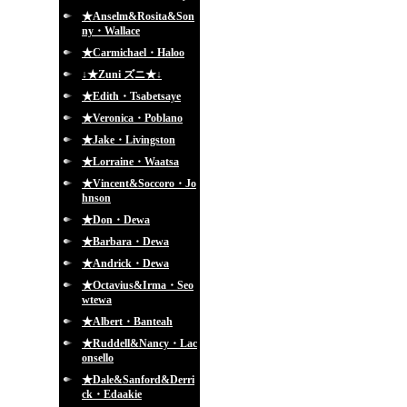
★Anselm&Rosita&Son
ny・Wallace
★Carmichael・Haloo
↓★Zuni ズニ★↓
★Edith・Tsabetsaye
★Veronica・Poblano
★Jake・Livingston
★Lorraine・Waatsa
★Vincent&Soccoro・Jo
hnson
★Don・Dewa
★Barbara・Dewa
★Andrick・Dewa
★Octavius&Irma・Seo
wtewa
★Albert・Banteah
★Ruddell&Nancy・Lac
onsello
★Dale&Sanford&Derri
ck・Edaakie