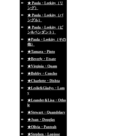
★ Paula・Leekity（リ
ング）
★ Paula・Leekity（バ
ングル）
★ Paula・Leekity（ピ
ン&ペンダント）
★Paula・Leekity（その
他）
★Tamara・Pinto
★Beverly・Etsate
★Virginia・Quam
★Bobby・Concho
★Charlotte・Dishta
★Leslie&Gladys・Lam
y
★Leander＆Lisa・Otho
le
★Stewart・Quandelacy
★Joan・Douglas
★Olivia・Panteah
★Stephen・Lonjose