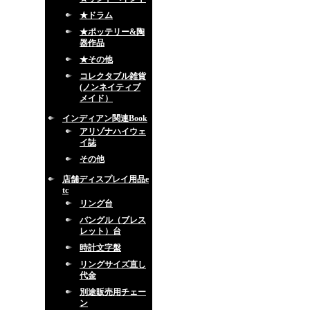
★ドラム
★ポッテリー&陶
器作品
★その他
コレクタブル雑貨
(ノンネイティブ
メイド）
インディアン関連Book
アリゾナハイウェ
イ誌
その他
店舗ディスプレイ用品e
tc
リング台
バングル（ブレス
レット）台
時計文字盤
リングサイズ直し
代金
別途販売用チェー
ン