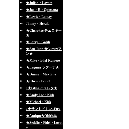
★Julian・Lovato
★Joe・H・Quintana
★Lewis・Lomay
Jimmy・Herald
★Cherokee チェロキー
★
★Larry・Golsh
★San Juan サンホゥア
ン★
★Mike・Bird-Romero
★Laguna ラグーナ★
★Duane・Maktima
★Chris・Pruitt
↓★Isleta イスレタ★
★Andy Lee・Kirk
★Michael・Kirk
↓★サントドミンゴ★↓
★Antique&Old作品
★Sedelio・Fidel・Lovat
o