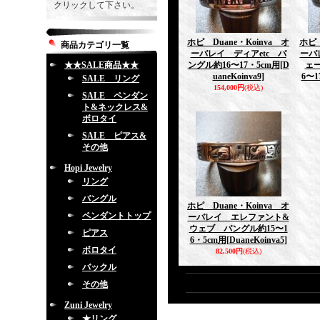
クリックして下さい。
ホピ Duane・Koinva オ
ホピ 
商品カテゴリ一覧
ーバレイ ディアetc バ
ーバ
★★SALE商品★★
ングル約16〜17・5cm用
[D
ェー
uaneKoinva9]
6〜1
SALE リング
154,000円
(税込)
SALE ペンダン
ト&ネックレス&
ボロタイ
SALE ピアス&
その他
Hopi Jewelry
リング
バングル
ホピ Duane・Koinva オ
ペンダントトップ
ーバレイ エレファント&
ウェブ バングル約15〜1
ピアス
6・5cm用
[DuaneKoinva5]
ボロタイ
82,500円
(税込)
バックル
その他
Zuni Jewelry
★リング