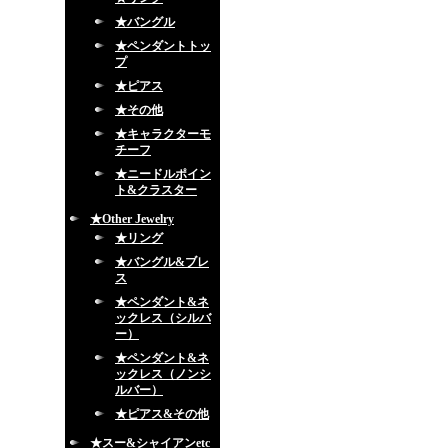
★バングル
★ペンダントトッ
プ
★ピアス
★その他
★キャラクターモ
チーフ
★ニードルポイン
ト&クラスター
★Other Jewelry
★リング
★バングル&ブレ
ス
★ペンダント&ネ
ックレス（シルバ
ー）
★ペンダント&ネ
ックレス（ノンシ
ルバー）
★ピアス&その他
★スー&シャイアンetc