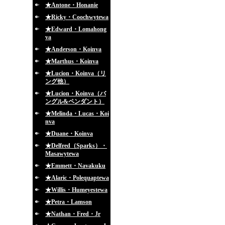
★Antone・Honanie
★Ricky・Coochwytewa
★Edward・Lomahong
va
★Anderson・Koinva
★Marthus・Koinva
★Lucion・Koinva（リ
ング他）
★Lucion・Koinva（バ
ングル&ペンダント）
★Melinda・Lucas・Koi
nva
★Duane・Koinva
★Delfred（Sparks）・
Masawytewa
★Emmett・Navakuku
★Alaric・Polequaptewa
★Willis・Humeyestewa
★Petra・Lamson
★Nathan・Fred・Jr