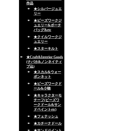
作品
★シルバージュエ
リー
★ビーズワークジ
ュエリー&ポーチ
バッグ&etc
★クイルワークジ
ュエリー
★スターキルト
★Craft&Interior Goods
(ナバホ&ノンネイティ
ブ込)
★スカル&ウォー
ボンネット
★ビーズワークド
ール&小物
★キャラクターモ
チーフ(ビーズワ
ークドール&サン
ドペイントetc)
★フェテッシュ
★カチーナドール
★サンドペイント