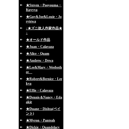
★Steven・Pooyouma・
Kuyvya
★Guy&Joe&Louie・Jo
sytewa
↓★ズニ故人作家作品★
↓
★オールド作品
★Juan・Calavaza
★Alice・Quam
★Andrew・Dewa
★Lee&Mary・Weeboth
ee
★Robert&Bernice・Lee
kya
★Effie・Calavaza
★Dennis＆Nancy・Eda
akie
★Duane・Dishta(ペイ
ント)
★Myron・Panteah
★Dickie・Quandelacy