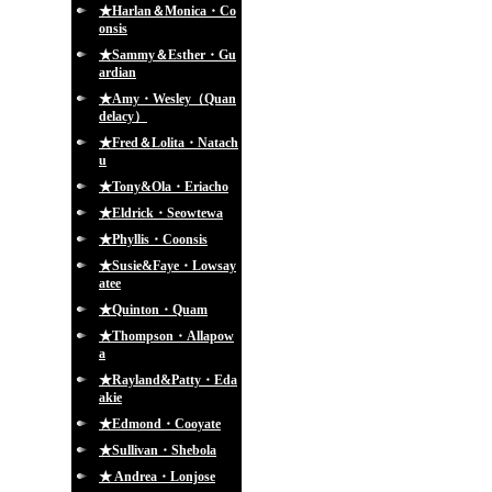
★Harlan＆Monica・Co
onsis
★Sammy＆Esther・Gu
ardian
★Amy・Wesley（Quan
delacy）
★Fred＆Lolita・Natach
u
★Tony&Ola・Eriacho
★Eldrick・Seowtewa
★Phyllis・Coonsis
★Susie&Faye・Lowsay
atee
★Quinton・Quam
★Thompson・Allapow
a
★Rayland&Patty・Eda
akie
★Edmond・Cooyate
★Sullivan・Shebola
★ Andrea・Lonjose