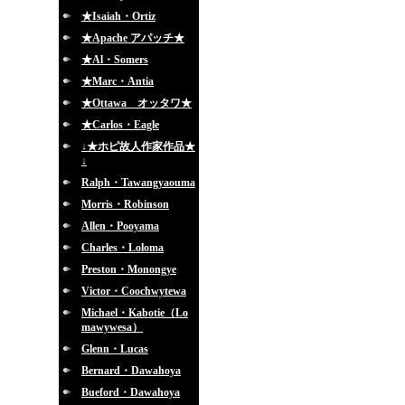
★Isaiah・Ortiz
★Apache アパッチ★
★Al・Somers
★Marc・Antia
★Ottawa オッタワ★
★Carlos・Eagle
↓★ホピ故人作家作品★
↓
Ralph・Tawangyaouma
Morris・Robinson
Allen・Pooyama
Charles・Loloma
Preston・Monongye
Victor・Coochwytewa
Michael・Kabotie（Lo
mawywesa）
Glenn・Lucas
Bernard・Dawahoya
Bueford・Dawahoya