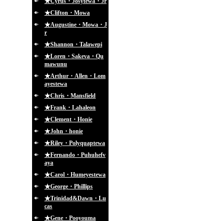
★Cyrus・Josytewa・Jr
★Clifton・Mowa
★Augustine・Mowa・J
r
★Shannon・Talawepi
★Loren・Sakeva・Qu
mawunu
★Arthur・Allen・Lom
ayestewa
★Chris・Mansfield
★Frank・Lahaleon
★Clement・Honie
★John・honie
★Riley・Polyquaptewa
★Fernando・Puhuhefv
aya
★Carol・Humeyestewa
★George・Phillips
★Trinidad&Dawn・Lu
cas
★Gene・Pooyouma