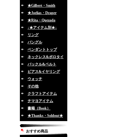
★Gilbert・Smith
★Joelias・Draper
★Rita・Quezada
↓★アイテム別★↓
リング
バングル
ペンダントトップ
ネックレス&ボロタイ
バックル&ベルト
ピアス&イヤリング
ウォッチ
その他
クラフトアイテム
チマヨアイテム
書籍（Book）
★Thanks・Soldout★
おすすめ商品