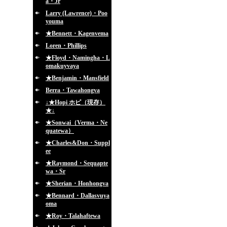
a・Jr
Larry (Lawrence)・Poo
youma
★Bennett・Kagenvema
Loren・Phillips
★Floyd・Namingha・L
omakuyvaya
★Benjamin・Mansfield
Berra・Tawahongva
↓★Hopi ホピ（現存）
★↓
★Sonwai（Verma・Ne
quatewa）
★Charles&Don・Suppl
ee
★Raymond・Sequapte
wa・Sr
★Sherian・Honhongva
★Bennard・Dallasvuya
oma
★Roy・Talahaftewa