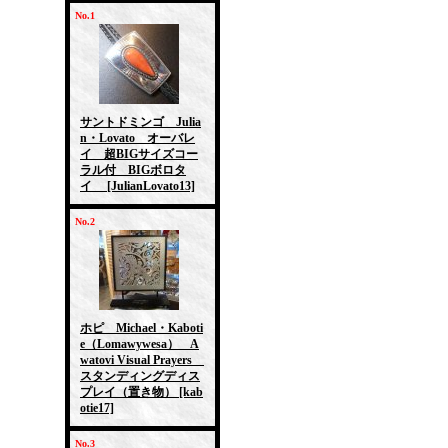
No.1
サントドミンゴ Julia
n・Lovato オーバレ
イ 超BIGサイズコー
ラル付 BIGボロタ
イ
[JulianLovato13]
No.2
ホピ Michael・Kaboti
e（Lomawywesa） A
watovi Visual Prayers
スタンディングディス
プレイ（置き物）
[kab
otie17]
No.3