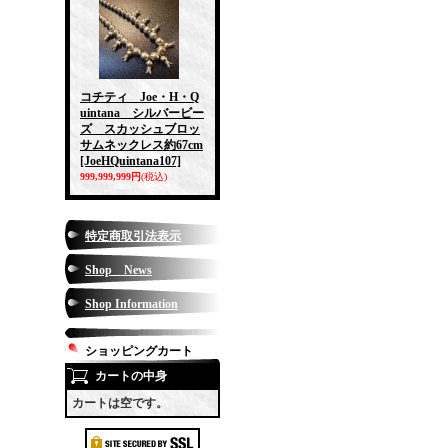
コチティ Joe・H・Q
uintana シルバービー
ズ スカッシュブロッ
サムネックレス約67cm
[JoeHQuintana107]
999,999,999円
(税込)
特定商取引法表示
Shop News
Shop Information
ショッピングカート
カートの中身
カートは空です。