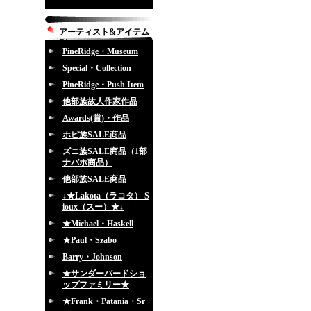
アーティスト&アイテム
別
PineRidge・Museum
Special・Collection
PineRidge・Push Item
他部族故人作家作品
Awards(賞)・作品
ホピ族SALE商品
ズニ族SALE商品（1部
ナバホ商品）
他部族SALE商品
↓★Lakota（ラコタ） S
ioux（スー）★↓
★Michael・Haskell
★Paul・Szabo
Barry・Johnson
★サンダーバードショ
ップファミリー★
★Frank・Patania・Sr