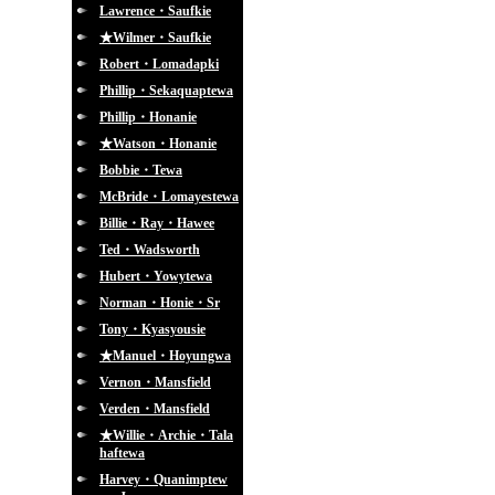
Lawrence・Saufkie
★Wilmer・Saufkie
Robert・Lomadapki
Phillip・Sekaquaptewa
Phillip・Honanie
★Watson・Honanie
Bobbie・Tewa
McBride・Lomayestewa
Billie・Ray・Hawee
Ted・Wadsworth
Hubert・Yowytewa
Norman・Honie・Sr
Tony・Kyasyousie
★Manuel・Hoyungwa
Vernon・Mansfield
Verden・Mansfield
★Willie・Archie・Tala
haftewa
Harvey・Quanimptew