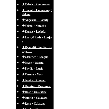
★Valerie・Comosona
★Shenel・Comosona(P
oblano)
★Angelena・Laahty
★Yelmo・Natachu
★Ernest・Leekela
★Larry&Rath・Lonjos
e
★Ryland&Claudia・G
asper
★Clarence・Booqua
★Joyce・Waseta
★Phyllia・Lucio
★Vernon・Vacit
★Jessica・Chavez
★Quinton・Bowannie
★Rose・Unkestine
★Judith・Calavaza
★Rose・Calavaza