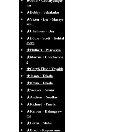
★John・Coochyumpte
wa
★Bobby・Sekakuku
★Victor・Lee・Masaye
sva
★Chalmers・Day
★Eddie・Scott・Kohtal
awva
★Philbert・Poseyesva
★Marcus・Coochwikvi
a
★Gary&Elsie・Yoyokie
★Jason・Takala
★Kevin・Takala
★Weaver・Selina
★Andrew・Saufkie
★Richard・Pawiki
★Ramon・Dalangyaw
ma
★Loren・Maha
★Brian・Kagenvema