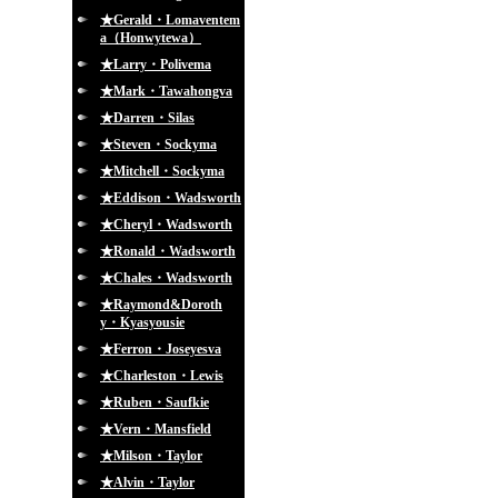
★Gerald・Lomaventem
a（Honwytewa）
★Larry・Polivema
★Mark・Tawahongva
★Darren・Silas
★Steven・Sockyma
★Mitchell・Sockyma
★Eddison・Wadsworth
★Cheryl・Wadsworth
★Ronald・Wadsworth
★Chales・Wadsworth
★Raymond&Doroth
y・Kyasyousie
★Ferron・Joseyesva
★Charleston・Lewis
★Ruben・Saufkie
★Vern・Mansfield
★Milson・Taylor
★Alvin・Taylor