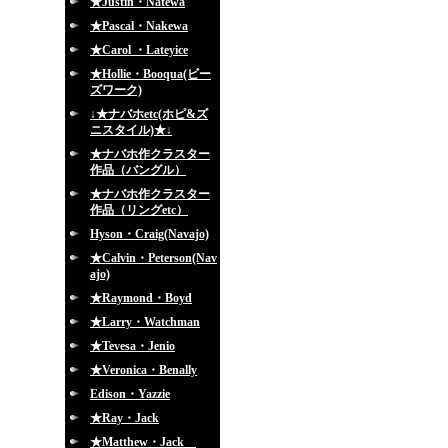
★Justin・Natewa
★Pascal・Nakewa
★Carol ・Lateyice
★Hollie・Booqua(ビー
ズワーク)
↓★ナバホetc(ホピ&ズ
ニスタイル)★↓
★ナバホ作クラスター
作品（バングル）
★ナバホ作クラスター
作品（リングetc）
Hyson・Craig(Navajo)
★Calvin・Peterson(Nav
ajo)
★Raymond・Boyd
★Larry・Watchman
★Tevesa・Jenio
★Veronica・Benally
Edison・Yazzie
★Ray・Jack
★Matthew・Jack