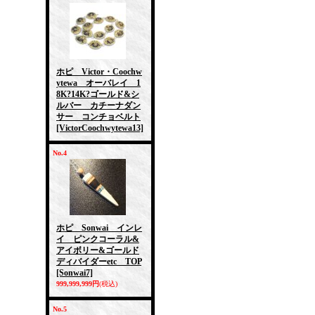
ホピ Victor・Coochw
ytewa オーバレイ 1
8K?14K?ゴールド&シ
ルバー カチーナダン
サー コンチョベルト
[VictorCoochwytewa13]
No.4
ホピ Sonwai インレ
イ ピンクコーラル&
アイボリー&ゴールド
ディバイダーetc TOP
[Sonwai7]
999,999,999円
(税込)
No.5