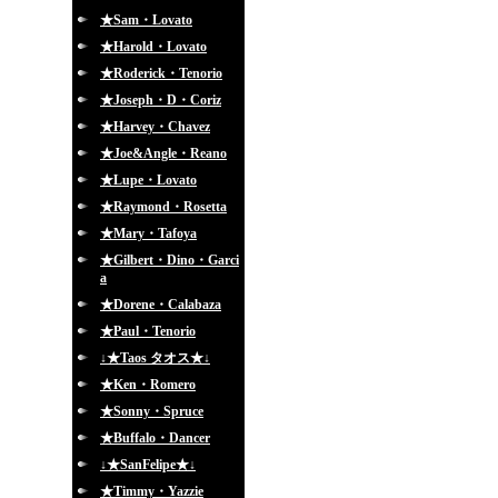
★Sam・Lovato
★Harold・Lovato
★Roderick・Tenorio
★Joseph・D・Coriz
★Harvey・Chavez
★Joe&Angle・Reano
★Lupe・Lovato
★Raymond・Rosetta
★Mary・Tafoya
★Gilbert・Dino・Garci
a
★Dorene・Calabaza
★Paul・Tenorio
↓★Taos タオス★↓
★Ken・Romero
★Sonny・Spruce
★Buffalo・Dancer
↓★SanFelipe★↓
★Timmy・Yazzie