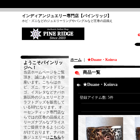
インディアンジュエリー専門店【パインリッジ】
ホピ・ズニなどのジュエリーリングやバングルなど圧巻の品揃え
ホーム
｜
★Duane・Koinva
ようこそパインリッ
ジへ！
当店ホームページをご覧
商品一覧
頂き、誠にありがとう御
座います。こちらはホ
★Duane・Koinva
ピ、ズニ、サントドミン
ゴ、イスレタなどナバホ
族以外のジュエリーとク
登録アイテム数
:
5件
ラフトグッズを販売して
いるHPになります。オ
ーセンティック専門店な
らではの圧巻の品揃えと
リーズナブルなプライス
でご提供できるように心
がけております。ナバホ
族ジュエリーは
こちら
を