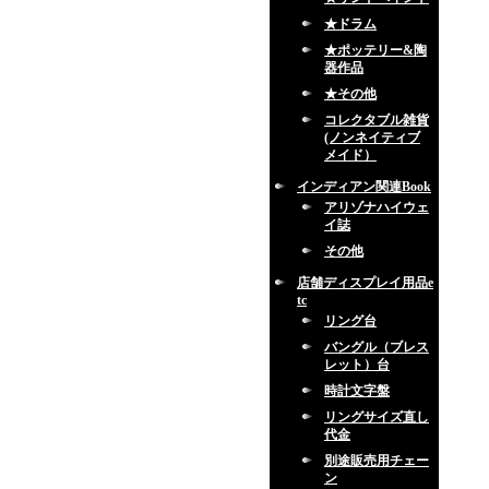
★ドラム
★ポッテリー&陶
器作品
★その他
コレクタブル雑貨
(ノンネイティブ
メイド）
インディアン関連Book
アリゾナハイウェ
イ誌
その他
店舗ディスプレイ用品e
tc
リング台
バングル（ブレス
レット）台
時計文字盤
リングサイズ直し
代金
別途販売用チェー
ン