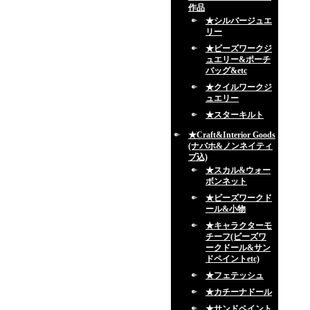
作品
★シルバージュエ
リー
★ビーズワークジ
ュエリー&ポーチ
バッグ&etc
★クイルワークジ
ュエリー
★スターキルト
★Craft&Interior Goods
(ナバホ&ノンネイティ
ブ込)
★スカル&ウォー
ボンネット
★ビーズワークド
ール&小物
★キャラクターモ
チーフ(ビーズワ
ークドール&サン
ドペイントetc)
★フェテッシュ
★カチーナドール
★サンドペイント