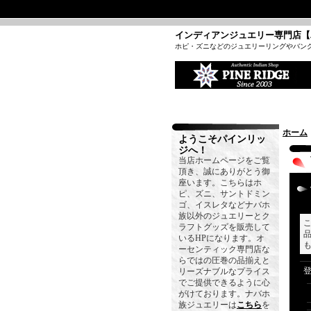
インディアンジュエリー専門店【
ホピ・ズニなどのジュエリーリングやバン
ホーム
ようこそパインリッ
ジへ！
当店ホームページをご覧
頂き、誠にありがとう御
座います。こちらはホ
ピ、ズニ、サントドミン
ゴ、イスレタなどナバホ
族以外のジュエリーとク
ラフトグッズを販売して
いるHPになります。オ
ーセンティック専門店な
らではの圧巻の品揃えと
リーズナブルなプライス
でご提供できるように心
がけております。ナバホ
族ジュエリーは
こちら
を