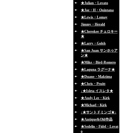
★Julian・Lovato
★Joe・H・Quintana
★Lewis・Lomay
Jimmy・Herald
★Cherokee チェロキー
★
★Larry・Golsh
★San Juan サンホゥア
ン★
★Mike・Bird-Romero
★Laguna ラグーナ★
★Duane・Maktima
★Chris・Pruitt
↓★Isleta イスレタ★
★Andy Lee・Kirk
★Michael・Kirk
↓★サントドミンゴ★↓
★Antique&Old作品
★Sedelio・Fidel・Lovat
o