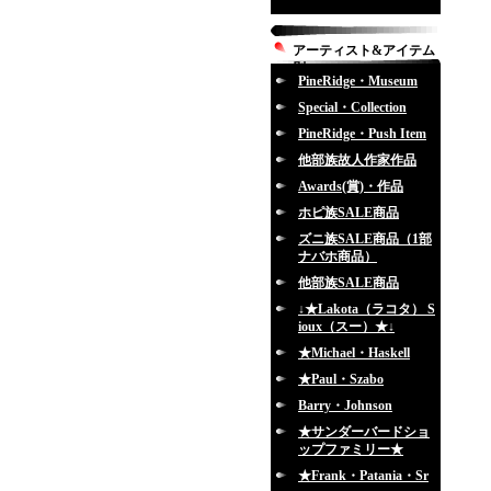
アーティスト&アイテム
別
PineRidge・Museum
Special・Collection
PineRidge・Push Item
他部族故人作家作品
Awards(賞)・作品
ホピ族SALE商品
ズニ族SALE商品（1部
ナバホ商品）
他部族SALE商品
↓★Lakota（ラコタ） S
ioux（スー）★↓
★Michael・Haskell
★Paul・Szabo
Barry・Johnson
★サンダーバードショ
ップファミリー★
★Frank・Patania・Sr