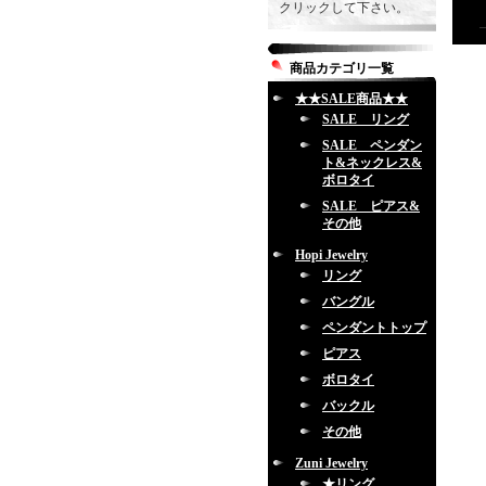
クリックして下さい。
商品カテゴリ一覧
★★SALE商品★★
SALE リング
SALE ペンダン
ト&ネックレス&
ボロタイ
SALE ピアス&
その他
Hopi Jewelry
リング
バングル
ペンダントトップ
ピアス
ボロタイ
バックル
その他
Zuni Jewelry
★リング