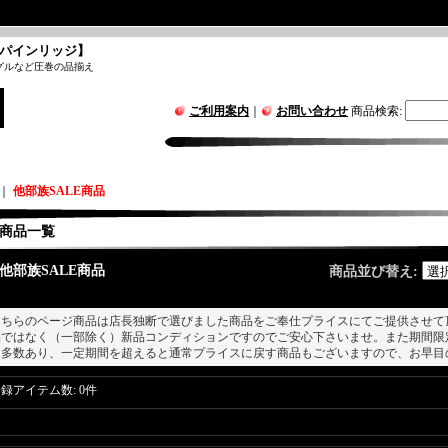
パインリッジ】
グルなど圧巻の品揃え
ご利用案内
｜
お問い合わせ
商品検索
:
｜
他部族SALE商品
商品一覧
他部族SALE商品
商品並び替え
:
こちらのページ商品は店長独断で選びました商品をご奉仕プライスにてご提供させて
品ではなく（一部除く）新品コンディションですのでご安心下さいませ。また期間限
も多数あり、一定期間を超えると通常プライスに戻す商品もございますので、お早目
登録アイテム数
:
0件