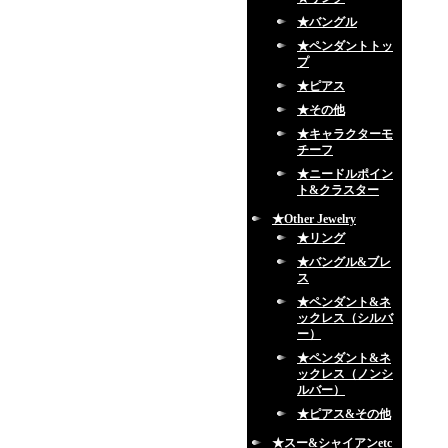
★バングル
★ペンダントトッ
プ
★ピアス
★その他
★キャラクターモ
チーフ
★ニードルポイン
ト&クラスター
★Other Jewelry
★リング
★バングル&ブレ
ス
★ペンダント&ネ
ックレス（シルバ
ー）
★ペンダント&ネ
ックレス（ノンシ
ルバー）
★ピアス&その他
★スー&シャイアンetc