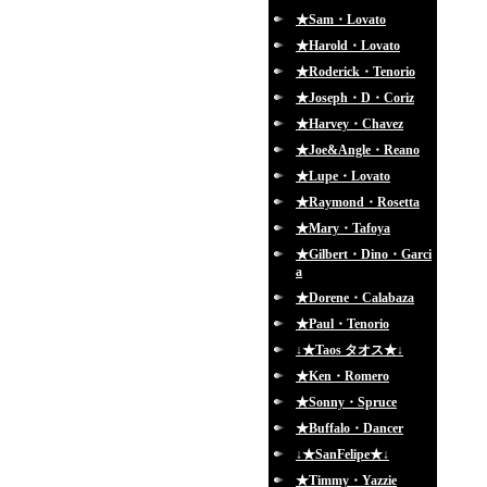
★Sam・Lovato
★Harold・Lovato
★Roderick・Tenorio
★Joseph・D・Coriz
★Harvey・Chavez
★Joe&Angle・Reano
★Lupe・Lovato
★Raymond・Rosetta
★Mary・Tafoya
★Gilbert・Dino・Garci
a
★Dorene・Calabaza
★Paul・Tenorio
↓★Taos タオス★↓
★Ken・Romero
★Sonny・Spruce
★Buffalo・Dancer
↓★SanFelipe★↓
★Timmy・Yazzie