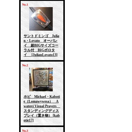
No.1
サントドミンゴ Julia
n・Lovato オーバレ
イ 超BIGサイズコー
ラル付 BIGボロタ
イ
[JulianLovato13]
No.2
ホピ Michael・Kaboti
e（Lomawywesa） A
watovi Visual Prayers
スタンディングディス
プレイ（置き物）
[kab
otie17]
No.3