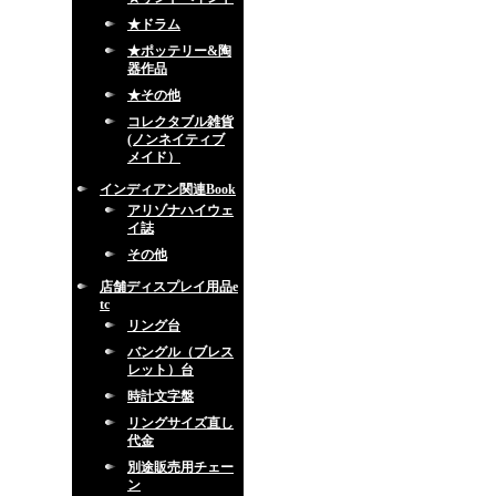
★ドラム
★ポッテリー&陶
器作品
★その他
コレクタブル雑貨
(ノンネイティブ
メイド）
インディアン関連Book
アリゾナハイウェ
イ誌
その他
店舗ディスプレイ用品e
tc
リング台
バングル（ブレス
レット）台
時計文字盤
リングサイズ直し
代金
別途販売用チェー
ン