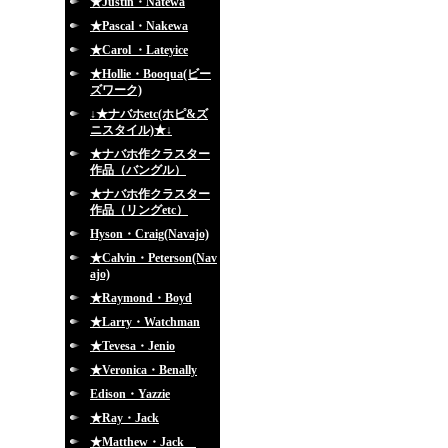
★Justin・Natewa
★Pascal・Nakewa
★Carol ・Lateyice
★Hollie・Booqua(ビー
ズワーク)
↓★ナバホetc(ホピ&ズ
ニスタイル)★↓
★ナバホ作クラスター
作品（バングル）
★ナバホ作クラスター
作品（リングetc）
Hyson・Craig(Navajo)
★Calvin・Peterson(Nav
ajo)
★Raymond・Boyd
★Larry・Watchman
★Tevesa・Jenio
★Veronica・Benally
Edison・Yazzie
★Ray・Jack
★Matthew・Jack