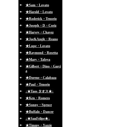
★Sam・Lovato
★Harold・Lovato
★Roderick・Tenorio
★Joseph・D・Coriz
★Harvey・Chavez
★Joe&Angle・Reano
★Lupe・Lovato
★Raymond・Rosetta
★Mary・Tafoya
★Gilbert・Dino・Garci
a
★Dorene・Calabaza
★Paul・Tenorio
↓★Taos タオス★↓
★Ken・Romero
★Sonny・Spruce
★Buffalo・Dancer
↓★SanFelipe★↓
★Timmy・Yazzie