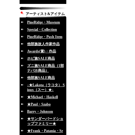
アーティスト&アイテム
別
PineRidge・Museum
Special・Collection
PineRidge・Push Item
他部族故人作家作品
Awards(賞)・作品
ホピ族SALE商品
ズニ族SALE商品（1部
ナバホ商品）
他部族SALE商品
↓★Lakota（ラコタ） S
ioux（スー）★↓
★Michael・Haskell
★Paul・Szabo
Barry・Johnson
★サンダーバードショ
ップファミリー★
★Frank・Patania・Sr