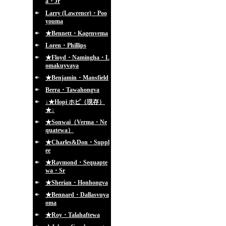
a・Jr
Larry (Lawrence)・Poo
youma
★Bennett・Kagenvema
Loren・Phillips
★Floyd・Namingha・L
omakuyvaya
★Benjamin・Mansfield
Berra・Tawahongva
↓★Hopi ホピ（現存）
★↓
★Sonwai（Verma・Ne
quatewa）
★Charles&Don・Suppl
ee
★Raymond・Sequapte
wa・Sr
★Sherian・Honhongva
★Bennard・Dallasvuya
oma
★Roy・Talahaftewa