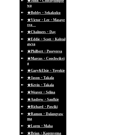
★John・Coochyumpte
wa
★Bobby・Sekakuku
★Victor・Lee・Masaye
sva
★Chalmers・Day
★Eddie・Scott・Kohtal
awva
★Philbert・Poseyesva
★Marcus・Coochwikvi
a
★Gary&Elsie・Yoyokie
★Jason・Takala
★Kevin・Takala
★Weaver・Selina
★Andrew・Saufkie
★Richard・Pawiki
★Ramon・Dalangyaw
ma
★Loren・Maha
★Brian・Kagenvema