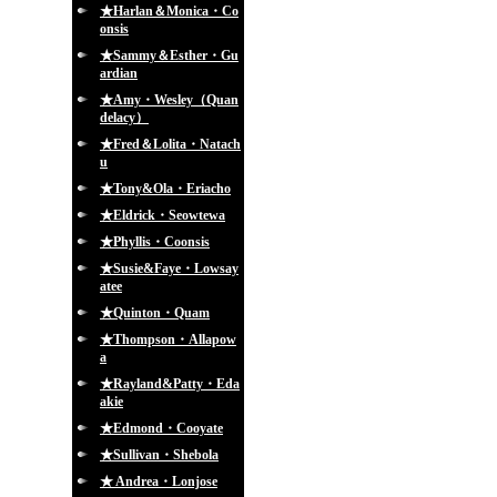
★Harlan＆Monica・Co
onsis
★Sammy＆Esther・Gu
ardian
★Amy・Wesley（Quan
delacy）
★Fred＆Lolita・Natach
u
★Tony&Ola・Eriacho
★Eldrick・Seowtewa
★Phyllis・Coonsis
★Susie&Faye・Lowsay
atee
★Quinton・Quam
★Thompson・Allapow
a
★Rayland&Patty・Eda
akie
★Edmond・Cooyate
★Sullivan・Shebola
★ Andrea・Lonjose