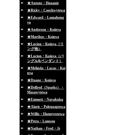
★Antone・Honanie
★Ricky・Coochwytewa
★Edward・Lomahong
va
★Anderson・Koinva
★Marthus・Koinva
★Lucion・Koinva（リ
ング他）
★Lucion・Koinva（バ
ングル&ペンダント）
★Melinda・Lucas・Koi
nva
★Duane・Koinva
★Delfred（Sparks）・
Masawytewa
★Emmett・Navakuku
★Alaric・Polequaptewa
★Willis・Humeyestewa
★Petra・Lamson
★Nathan・Fred・Jr