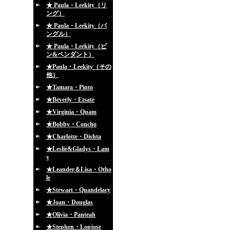
★ Paula・Leekity（リ
ング）
★ Paula・Leekity（バ
ングル）
★ Paula・Leekity（ピ
ン&ペンダント）
★Paula・Leekity（その
他）
★Tamara・Pinto
★Beverly・Etsate
★Virginia・Quam
★Bobby・Concho
★Charlotte・Dishta
★Leslie&Gladys・Lam
y
★Leander＆Lisa・Otho
le
★Stewart・Quandelacy
★Joan・Douglas
★Olivia・Panteah
★Stephen・Lonjose