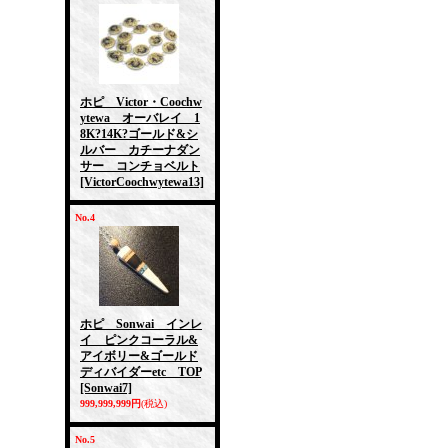
ホピ Victor・Coochw
ytewa オーバレイ 1
8K?14K?ゴールド&シ
ルバー カチーナダン
サー コンチョベルト
[VictorCoochwytewa13]
No.4
ホピ Sonwai インレ
イ ピンクコーラル&
アイボリー&ゴールド
ディバイダーetc TOP
[Sonwai7]
999,999,999円
(税込)
No.5