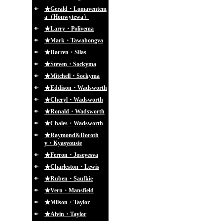
★Gerald・Lomaventem
a（Honwytewa）
★Larry・Polivema
★Mark・Tawahongva
★Darren・Silas
★Steven・Sockyma
★Mitchell・Sockyma
★Eddison・Wadsworth
★Cheryl・Wadsworth
★Ronald・Wadsworth
★Chales・Wadsworth
★Raymond&Doroth
y・Kyasyousie
★Ferron・Joseyesva
★Charleston・Lewis
★Ruben・Saufkie
★Vern・Mansfield
★Milson・Taylor
★Alvin・Taylor