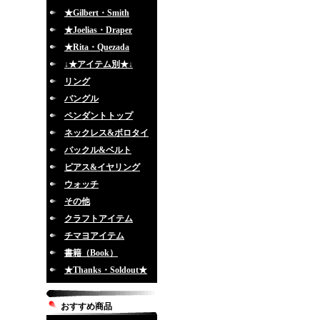
★Gilbert・Smith
★Joelias・Draper
★Rita・Quezada
↓★アイテム別★↓
リング
バングル
ペンダントトップ
ネックレス&ボロタイ
バックル&ベルト
ピアス&イヤリング
ウォッチ
その他
クラフトアイテム
チマヨアイテム
書籍（Book）
★Thanks・Soldout★
おすすめ商品