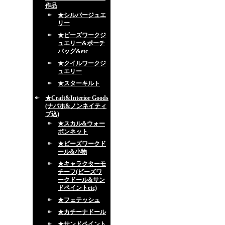
作品
★シルバージュエ
リー
★ビーズワークジ
ュエリー&ポーチ
バッグ&etc
★クイルワークジ
ュエリー
★スターキルト
★Craft&Interior Goods
(ナバホ&ノンネイティ
ブ込)
★スカル&ウォー
ボンネット
★ビーズワークド
ール&小物
★キャラクターモ
チーフ(ビーズワ
ークドール&サン
ドペイントetc)
★フェテッシュ
★カチーナドール
★サンドペイント