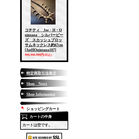
コチティ Joe・H・Q
uintana シルバービー
ズ スカッシュブロッ
サムネックレス約67cm
[JoeHQuintana107]
999,999,999円
(税込)
特定商取引法表示
Shop News
Shop Information
ショッピングカート
カートの中身
カートは空です。