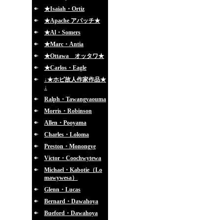
★Isaiah・Ortiz
★Apache アパッチ★
★Al・Somers
★Marc・Antia
★Ottawa オッタワ★
★Carlos・Eagle
↓★ホピ故人作家作品★
↓
Ralph・Tawangyaouma
Morris・Robinson
Allen・Pooyama
Charles・Loloma
Preston・Monongye
Victor・Coochwytewa
Michael・Kabotie（Lo
mawywesa）
Glenn・Lucas
Bernard・Dawahoya
Bueford・Dawahoya