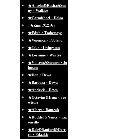
★Anselm&Rosita&Son
ny・Wallace
★Carmichael・Haloo
↓★Zuni ズニ★↓
★Edith・Tsabetsaye
★Veronica・Poblano
★Jake・Livingston
★Lorraine・Waatsa
★Vincent&Soccoro・Jo
hnson
★Don・Dewa
★Barbara・Dewa
★Andrick・Dewa
★Octavius&Irma・Seo
wtewa
★Albert・Banteah
★Ruddell&Nancy・Lac
onsello
★Dale&Sanford&Derri
ck・Edaakie