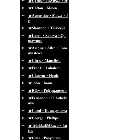
★Cyrus・Josytewa・Jr
★Clifton・Mowa
★Augustine・Mowa・J
r
★Shannon・Talawepi
★Loren・Sakeva・Qu
mawunu
★Arthur・Allen・Lom
ayestewa
★Chris・Mansfield
★Frank・Lahaleon
★Clement・Honie
★John・honie
★Riley・Polyquaptewa
★Fernando・Puhuhefv
aya
★Carol・Humeyestewa
★George・Phillips
★Trinidad&Dawn・Lu
cas
★Gene・Pooyouma