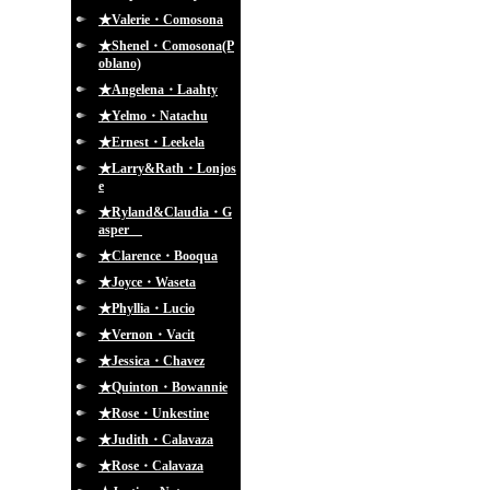
★Valerie・Comosona
★Shenel・Comosona(P
oblano)
★Angelena・Laahty
★Yelmo・Natachu
★Ernest・Leekela
★Larry&Rath・Lonjos
e
★Ryland&Claudia・G
asper
★Clarence・Booqua
★Joyce・Waseta
★Phyllia・Lucio
★Vernon・Vacit
★Jessica・Chavez
★Quinton・Bowannie
★Rose・Unkestine
★Judith・Calavaza
★Rose・Calavaza