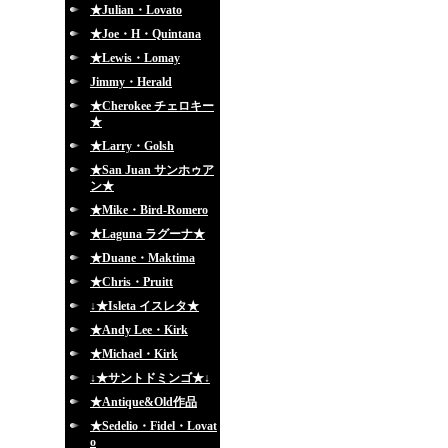
★Julian・Lovato
★Joe・H・Quintana
★Lewis・Lomay
Jimmy・Herald
★Cherokee チェロキー
★
★Larry・Golsh
★San Juan サンホゥア
ン★
★Mike・Bird-Romero
★Laguna ラグーナ★
★Duane・Maktima
★Chris・Pruitt
↓★Isleta イスレタ★
★Andy Lee・Kirk
★Michael・Kirk
↓★サントドミンゴ★↓
★Antique&Old作品
★Sedelio・Fidel・Lovat
o