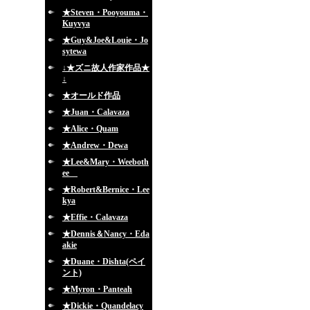
★Steven・Pooyouma・
Kuyvya
★Guy&Joe&Louie・Jo
sytewa
↓★ズニ故人作家作品★
↓
★オールド作品
★Juan・Calavaza
★Alice・Quam
★Andrew・Dewa
★Lee&Mary・Weeboth
ee
★Robert&Bernice・Lee
kya
★Effie・Calavaza
★Dennis＆Nancy・Eda
akie
★Duane・Dishta(ペイ
ント)
★Myron・Panteah
★Dickie・Quandelacy