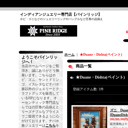
インディアンジュエリー専門店【パインリッジ】
ホピ・ズニなどのジュエリーリングやバングルなど圧巻の品揃え
ホーム
｜
★Duane・Dishta(ペイント)
ようこそパインリッ
ジへ！
当店ホームページをご覧
商品一覧
頂き、誠にありがとう御
座います。こちらはホ
★Duane・Dishta(ペイント)
ピ、ズニ、サントドミン
ゴ、イスレタなどナバホ
族以外のジュエリーとク
登録アイテム数
:
1件
ラフトグッズを販売して
いるHPになります。オ
ーセンティック専門店な
らではの圧巻の品揃えと
ズニ Dua
リーズナブルなプライス
[DuaneDish
でご提供できるように心
999,999,999円
がけております。ナバホ
販売価格は９
族ジュエリーは
こちら
を