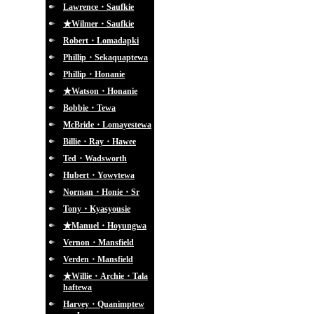
Lawrence・Saufkie
★Wilmer・Saufkie
Robert・Lomadapki
Phillip・Sekaquaptewa
Phillip・Honanie
★Watson・Honanie
Bobbie・Tewa
McBride・Lomayestewa
Billie・Ray・Hawee
Ted・Wadsworth
Hubert・Yowytewa
Norman・Honie・Sr
Tony・Kyasyousie
★Manuel・Hoyungwa
Vernon・Mansfield
Verden・Mansfield
★Willie・Archie・Tala
haftewa
Harvey・Quanimptew