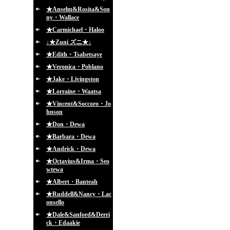
★Anselm&Rosita&Son
ny・Wallace
★Carmichael・Haloo
↓★Zuni ズニ★↓
★Edith・Tsabetsaye
★Veronica・Poblano
★Jake・Livingston
★Lorraine・Waatsa
★Vincent&Soccoro・Jo
hnson
★Don・Dewa
★Barbara・Dewa
★Andrick・Dewa
★Octavius&Irma・Seo
wtewa
★Albert・Banteah
★Ruddell&Nancy・Lac
onsello
★Dale&Sanford&Derri
ck・Edaakie