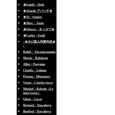
★Isaiah・Ortiz
★Apache アパッチ★
★Al・Somers
★Marc・Antia
★Ottawa オッタワ★
★Carlos・Eagle
↓★ホピ故人作家作品★
↓
Ralph・Tawangyaouma
Morris・Robinson
Allen・Pooyama
Charles・Loloma
Preston・Monongye
Victor・Coochwytewa
Michael・Kabotie（Lo
mawywesa）
Glenn・Lucas
Bernard・Dawahoya
Bueford・Dawahoya