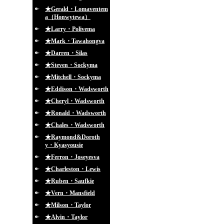
★Gerald・Lomaventem
a（Honwytewa）
★Larry・Polivema
★Mark・Tawahongva
★Darren・Silas
★Steven・Sockyma
★Mitchell・Sockyma
★Eddison・Wadsworth
★Cheryl・Wadsworth
★Ronald・Wadsworth
★Chales・Wadsworth
★Raymond&Doroth
y・Kyasyousie
★Ferron・Joseyesva
★Charleston・Lewis
★Ruben・Saufkie
★Vern・Mansfield
★Milson・Taylor
★Alvin・Taylor