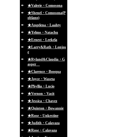
★Valerie・Comosona
★Shenel・Comosona(P
oblano)
★Angelena・Laahty
★Yelmo・Natachu
★Ernest・Leekela
★Larry&Rath・Lonjos
e
★Ryland&Claudia・G
asper
★Clarence・Booqua
★Joyce・Waseta
★Phyllia・Lucio
★Vernon・Vacit
★Jessica・Chavez
★Quinton・Bowannie
★Rose・Unkestine
★Judith・Calavaza
★Rose・Calavaza