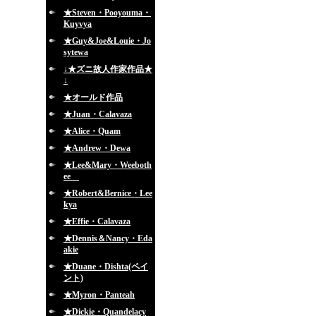
★Steven・Pooyouma・
Kuyvya
★Guy&Joe&Louie・Jo
sytewa
↓★ズニ故人作家作品★
↓
★オールド作品
★Juan・Calavaza
★Alice・Quam
★Andrew・Dewa
★Lee&Mary・Weeboth
ee
★Robert&Bernice・Lee
kya
★Effie・Calavaza
★Dennis＆Nancy・Eda
akie
★Duane・Dishta(ペイ
ント)
★Myron・Panteah
★Dickie・Quandelacy