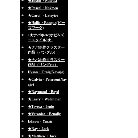
★Justin・Natewa
★Pascal・Nakewa
★Carol ・Lateyice
★Hollie・Booqua(ビー
ズワーク)
↓★ナバホetc(ホピ&ズ
ニスタイル)★↓
★ナバホ作クラスター
作品（バングル）
★ナバホ作クラスター
作品（リングetc）
Hyson・Craig(Navajo)
★Calvin・Peterson(Nav
ajo)
★Raymond・Boyd
★Larry・Watchman
★Tevesa・Jenio
★Veronica・Benally
Edison・Yazzie
★Ray・Jack
★Matthew・Jack