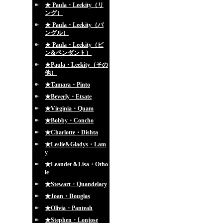
★ Paula・Leekity（リ
ング）
★ Paula・Leekity（バ
ングル）
★ Paula・Leekity（ピ
ン&ペンダント）
★Paula・Leekity（その
他）
★Tamara・Pinto
★Beverly・Etsate
★Virginia・Quam
★Bobby・Concho
★Charlotte・Dishta
★Leslie&Gladys・Lam
y
★Leander＆Lisa・Otho
le
★Stewart・Quandelacy
★Joan・Douglas
★Olivia・Panteah
★Stephen・Lonjose