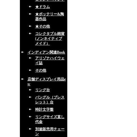
★ドラム
★ポッテリー&陶
器作品
★その他
コレクタブル雑貨
(ノンネイティブ
メイド）
インディアン関連Book
アリゾナハイウェ
イ誌
その他
店舗ディスプレイ用品e
tc
リング台
バングル（ブレス
レット）台
時計文字盤
リングサイズ直し
代金
別途販売用チェー
ン