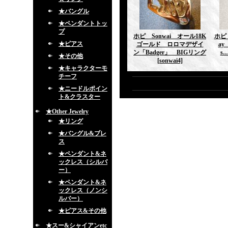
★バングル
★ペンダントトッ
プ
ホピ Sonwai オール18K
ホピ 
★ピアス
ゴールド ロロマデザイ
ay
ン「Badger」 BIGリング
s…
★その他
[sonwai4]
★キャラクターモ
チーフ
★ニードルポイン
ト&クラスター
★Other Jewelry
★リング
★バングル&ブレ
ス
★ペンダント&ネ
ックレス（シルバ
ー）
★ペンダント&ネ
ックレス（ノンシ
ルバー）
★ピアス&その他
★スー&シャイアンetc