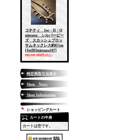
コチティ Joe・H・Q
uintana シルバービー
ズ スカッシュブロッ
サムネックレス約67cm
[JoeHQuintana107]
999,999,999円
(税込)
特定商取引法表示
Shop News
Shop Information
ショッピングカート
カートの中身
カートは空です。