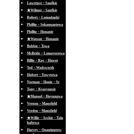
Lawrence・Saufkie
★Wilmer・Saufkie
Robert・Lomadapki
Phillip・Sekaquaptewa
Phillip・Honanie
★Watson・Honanie
Bobbie・Tewa
McBride・Lomayestewa
Billie・Ray・Hawee
Ted・Wadsworth
Hubert・Yowytewa
Norman・Honie・Sr
Tony・Kyasyousie
★Manuel・Hoyungwa
Vernon・Mansfield
Verden・Mansfield
★Willie・Archie・Tala
haftewa
Harvey・Quanimptew