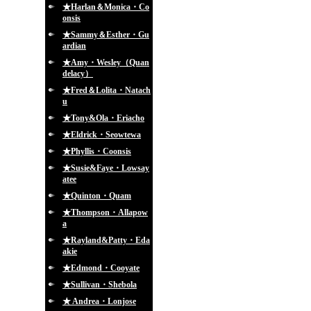
★Harlan＆Monica・Co
onsis
★Sammy＆Esther・Gu
ardian
★Amy・Wesley（Quan
delacy）
★Fred＆Lolita・Natach
u
★Tony&Ola・Eriacho
★Eldrick・Seowtewa
★Phyllis・Coonsis
★Susie&Faye・Lowsay
atee
★Quinton・Quam
★Thompson・Allapow
a
★Rayland&Patty・Eda
akie
★Edmond・Cooyate
★Sullivan・Shebola
★ Andrea・Lonjose