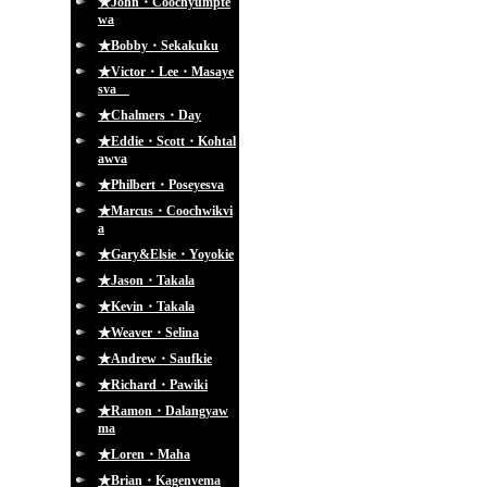
★John・Coochyumpte
wa
★Bobby・Sekakuku
★Victor・Lee・Masaye
sva
★Chalmers・Day
★Eddie・Scott・Kohtal
awva
★Philbert・Poseyesva
★Marcus・Coochwikvi
a
★Gary&Elsie・Yoyokie
★Jason・Takala
★Kevin・Takala
★Weaver・Selina
★Andrew・Saufkie
★Richard・Pawiki
★Ramon・Dalangyaw
ma
★Loren・Maha
★Brian・Kagenvema