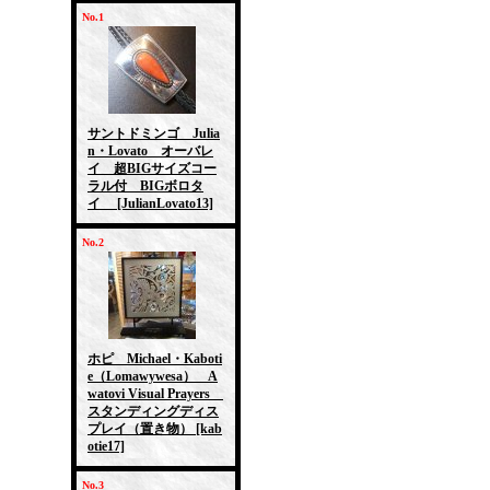
No.1
サントドミンゴ Julia
n・Lovato オーバレ
イ 超BIGサイズコー
ラル付 BIGボロタ
イ
[JulianLovato13]
No.2
ホピ Michael・Kaboti
e（Lomawywesa） A
watovi Visual Prayers
スタンディングディス
プレイ（置き物）
[kab
otie17]
No.3