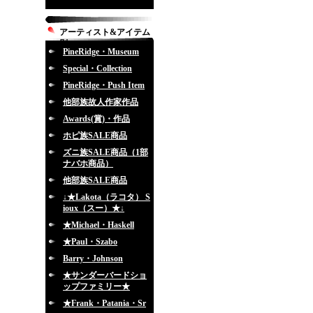
アーティスト&アイテム
別
PineRidge・Museum
Special・Collection
PineRidge・Push Item
他部族故人作家作品
Awards(賞)・作品
ホピ族SALE商品
ズニ族SALE商品（1部
ナバホ商品）
他部族SALE商品
↓★Lakota（ラコタ） S
ioux（スー）★↓
★Michael・Haskell
★Paul・Szabo
Barry・Johnson
★サンダーバードショ
ップファミリー★
★Frank・Patania・Sr