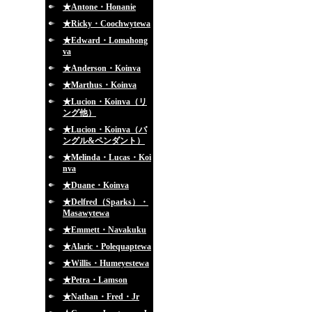
★Antone・Honanie
★Ricky・Coochwytewa
★Edward・Lomahong
va
★Anderson・Koinva
★Marthus・Koinva
★Lucion・Koinva（リ
ング他）
★Lucion・Koinva（バ
ングル&ペンダント）
★Melinda・Lucas・Koi
nva
★Duane・Koinva
★Delfred（Sparks）・
Masawytewa
★Emmett・Navakuku
★Alaric・Polequaptewa
★Willis・Humeyestewa
★Petra・Lamson
★Nathan・Fred・Jr