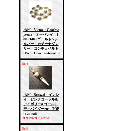
ホピ Victor・Coochw
ytewa オーバレイ 1
8K?14K?ゴールド&シ
ルバー カチーナダン
サー コンチョベルト
[VictorCoochwytewa13]
No.4
ホピ Sonwai インレ
イ ピンクコーラル&
アイボリー&ゴールド
ディバイダーetc TOP
[Sonwai7]
999,999,999円
(税込)
No.5