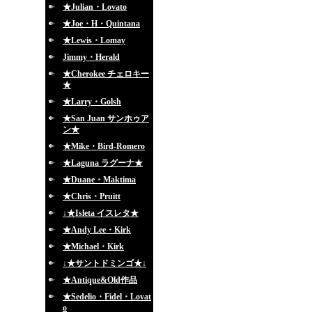
★Julian・Lovato
★Joe・H・Quintana
★Lewis・Lomay
Jimmy・Herald
★Cherokee チェロキー
★
★Larry・Golsh
★San Juan サンホゥア
ン★
★Mike・Bird-Romero
★Laguna ラグーナ★
★Duane・Maktima
★Chris・Pruitt
↓★Isleta イスレタ★
★Andy Lee・Kirk
★Michael・Kirk
↓★サントドミンゴ★↓
★Antique&Old作品
★Sedelio・Fidel・Lovat
o