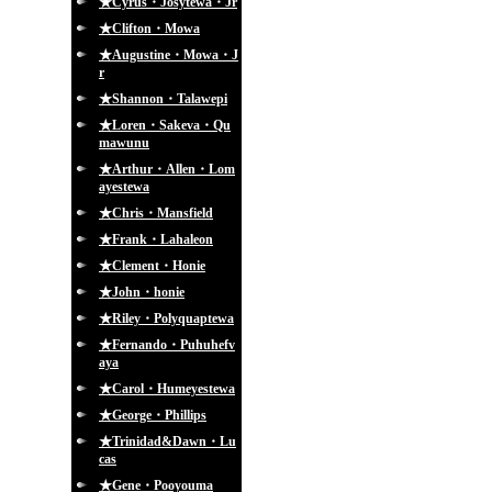
★Cyrus・Josytewa・Jr
★Clifton・Mowa
★Augustine・Mowa・J
r
★Shannon・Talawepi
★Loren・Sakeva・Qu
mawunu
★Arthur・Allen・Lom
ayestewa
★Chris・Mansfield
★Frank・Lahaleon
★Clement・Honie
★John・honie
★Riley・Polyquaptewa
★Fernando・Puhuhefv
aya
★Carol・Humeyestewa
★George・Phillips
★Trinidad&Dawn・Lu
cas
★Gene・Pooyouma