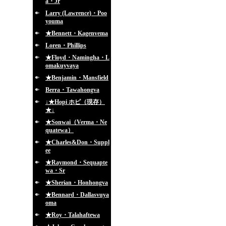
a・Jr
Larry (Lawrence)・Poo
youma
★Bennett・Kagenvema
Loren・Phillips
★Floyd・Namingha・L
omakuyvaya
★Benjamin・Mansfield
Berra・Tawahongva
↓★Hopi ホピ（現存）
★↓
★Sonwai（Verma・Ne
quatewa）
★Charles&Don・Suppl
ee
★Raymond・Sequapte
wa・Sr
★Sherian・Honhongva
★Bennard・Dallasvuya
oma
★Roy・Talahaftewa