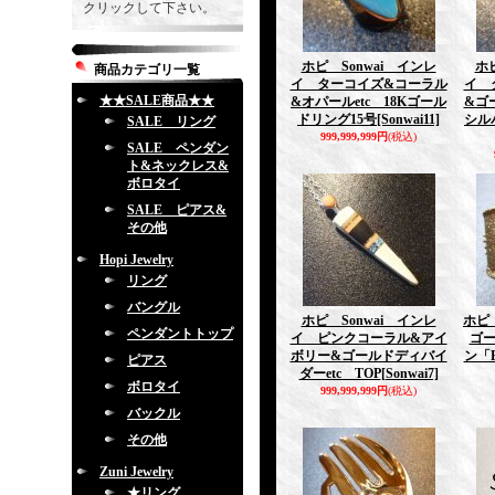
クリックして下さい。
ホピ Sonwai インレ
ホ
商品カテゴリ一覧
イ ターコイズ&コーラル
イ 
★★SALE商品★★
&オパールetc 18Kゴール
&ゴ
ドリング15号
[Sonwai11]
シル
SALE リング
999,999,999円
(税込)
SALE ペンダン
ト&ネックレス&
ボロタイ
SALE ピアス&
その他
Hopi Jewelry
リング
バングル
ホピ Sonwai インレ
ホピ 
ペンダントトップ
イ ピンクコーラル&アイ
ゴ
ボリー&ゴールドディバイ
ン「B
ピアス
ダーetc TOP
[Sonwai7]
ボロタイ
999,999,999円
(税込)
バックル
その他
Zuni Jewelry
★リング