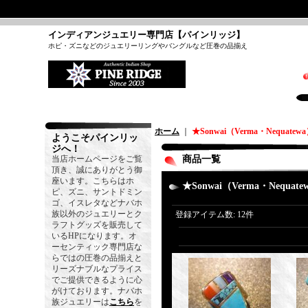
インディアンジュエリー専門店【パインリッジ】
ホピ・ズニなどのジュエリーリングやバングルなど圧巻の品揃え
ホーム
｜
★Sonwai（Verma・Nequatew
ようこそパインリッ
ジへ！
当店ホームページをご覧
商品一覧
頂き、誠にありがとう御
座います。こちらはホ
★Sonwai（Verma・Nequate
ピ、ズニ、サントドミン
ゴ、イスレタなどナバホ
族以外のジュエリーとク
登録アイテム数
:
12件
ラフトグッズを販売して
いるHPになります。オ
ーセンティック専門店な
らではの圧巻の品揃えと
リーズナブルなプライス
でご提供できるように心
がけております。ナバホ
族ジュエリーは
こちら
を