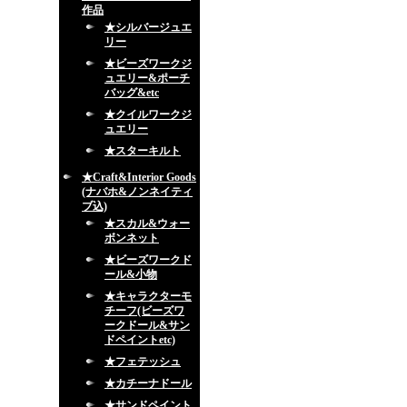
作品
★シルバージュエ
リー
★ビーズワークジ
ュエリー&ポーチ
バッグ&etc
★クイルワークジ
ュエリー
★スターキルト
★Craft&Interior Goods
(ナバホ&ノンネイティ
ブ込)
★スカル&ウォー
ボンネット
★ビーズワークド
ール&小物
★キャラクターモ
チーフ(ビーズワ
ークドール&サン
ドペイントetc)
★フェテッシュ
★カチーナドール
★サンドペイント