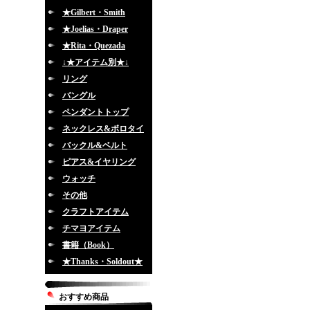
★Gilbert・Smith
★Joelias・Draper
★Rita・Quezada
↓★アイテム別★↓
リング
バングル
ペンダントトップ
ネックレス&ボロタイ
バックル&ベルト
ピアス&イヤリング
ウォッチ
その他
クラフトアイテム
チマヨアイテム
書籍（Book）
★Thanks・Soldout★
おすすめ商品