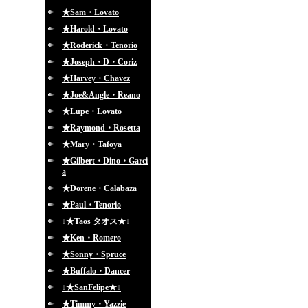
★Sam・Lovato
★Harold・Lovato
★Roderick・Tenorio
★Joseph・D・Coriz
★Harvey・Chavez
★Joe&Angle・Reano
★Lupe・Lovato
★Raymond・Rosetta
★Mary・Tafoya
★Gilbert・Dino・Garci
a
★Dorene・Calabaza
★Paul・Tenorio
↓★Taos タオス★↓
★Ken・Romero
★Sonny・Spruce
★Buffalo・Dancer
↓★SanFelipe★↓
★Timmy・Yazzie