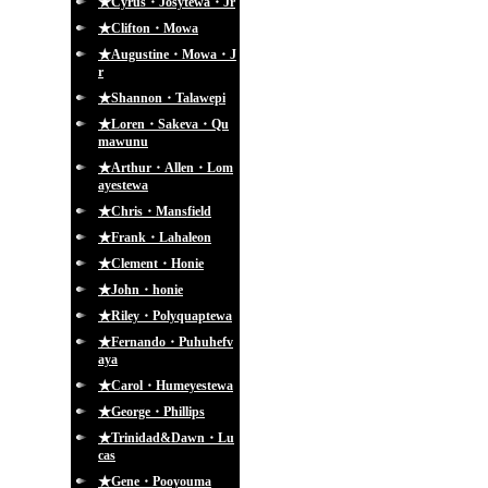
★Cyrus・Josytewa・Jr
★Clifton・Mowa
★Augustine・Mowa・J
r
★Shannon・Talawepi
★Loren・Sakeva・Qu
mawunu
★Arthur・Allen・Lom
ayestewa
★Chris・Mansfield
★Frank・Lahaleon
★Clement・Honie
★John・honie
★Riley・Polyquaptewa
★Fernando・Puhuhefv
aya
★Carol・Humeyestewa
★George・Phillips
★Trinidad&Dawn・Lu
cas
★Gene・Pooyouma