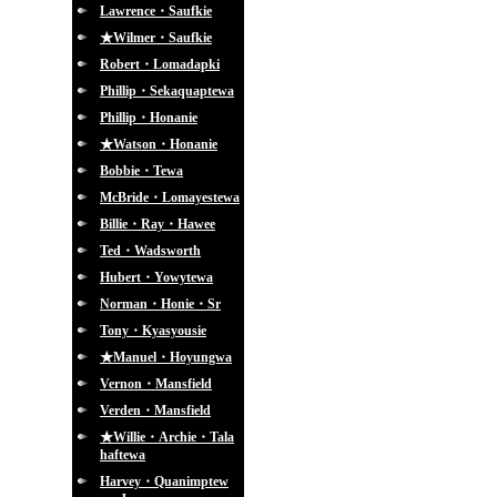
Lawrence・Saufkie
★Wilmer・Saufkie
Robert・Lomadapki
Phillip・Sekaquaptewa
Phillip・Honanie
★Watson・Honanie
Bobbie・Tewa
McBride・Lomayestewa
Billie・Ray・Hawee
Ted・Wadsworth
Hubert・Yowytewa
Norman・Honie・Sr
Tony・Kyasyousie
★Manuel・Hoyungwa
Vernon・Mansfield
Verden・Mansfield
★Willie・Archie・Tala
haftewa
Harvey・Quanimptew