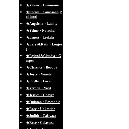
★Valerie・Comosona
★Shenel・Comosona(P
oblano)
★Angelena・Laahty
★Yelmo・Natachu
★Ernest・Leekela
★Larry&Rath・Lonjos
e
★Ryland&Claudia・G
asper
★Clarence・Booqua
★Joyce・Waseta
★Phyllia・Lucio
★Vernon・Vacit
★Jessica・Chavez
★Quinton・Bowannie
★Rose・Unkestine
★Judith・Calavaza
★Rose・Calavaza