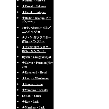
★Justin・Natewa
★Pascal・Nakewa
★Carol ・Lateyice
★Hollie・Booqua(ビー
ズワーク)
↓★ナバホetc(ホピ&ズ
ニスタイル)★↓
★ナバホ作クラスター
作品（バングル）
★ナバホ作クラスター
作品（リングetc）
Hyson・Craig(Navajo)
★Calvin・Peterson(Nav
ajo)
★Raymond・Boyd
★Larry・Watchman
★Tevesa・Jenio
★Veronica・Benally
Edison・Yazzie
★Ray・Jack
★Matthew・Jack