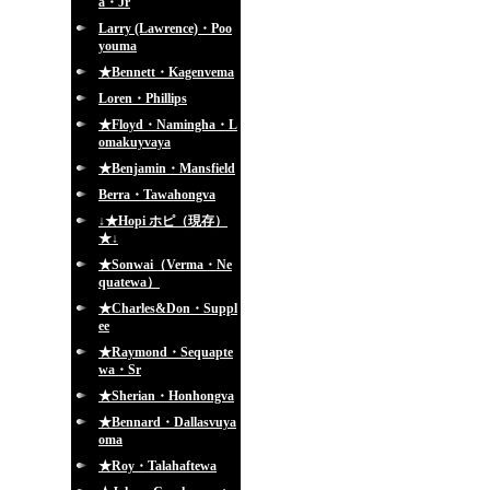
a・Jr
Larry (Lawrence)・Poo
youma
★Bennett・Kagenvema
Loren・Phillips
★Floyd・Namingha・L
omakuyvaya
★Benjamin・Mansfield
Berra・Tawahongva
↓★Hopi ホピ（現存）
★↓
★Sonwai（Verma・Ne
quatewa）
★Charles&Don・Suppl
ee
★Raymond・Sequapte
wa・Sr
★Sherian・Honhongva
★Bennard・Dallasvuya
oma
★Roy・Talahaftewa