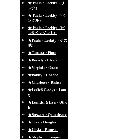
★ Paula・Leekity（リ
ング）
★ Paula・Leekity（バ
ングル）
★ Paula・Leekity（ピ
ン&ペンダント）
★Paula・Leekity（その
他）
★Tamara・Pinto
★Beverly・Etsate
★Virginia・Quam
★Bobby・Concho
★Charlotte・Dishta
★Leslie&Gladys・Lam
y
★Leander＆Lisa・Otho
le
★Stewart・Quandelacy
★Joan・Douglas
★Olivia・Panteah
★Stephen・Lonjose