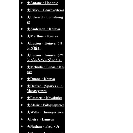
★Antone・Honanie
★Ricky・Coochwytewa
★Edward・Lomahong
va
★Anderson・Koinva
★Marthus・Koinva
★Lucion・Koinva（リ
ング他）
★Lucion・Koinva（バ
ングル&ペンダント）
★Melinda・Lucas・Koi
nva
★Duane・Koinva
★Delfred（Sparks）・
Masawytewa
★Emmett・Navakuku
★Alaric・Polequaptewa
★Willis・Humeyestewa
★Petra・Lamson
★Nathan・Fred・Jr