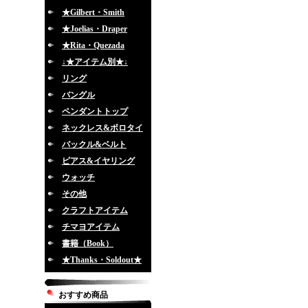
★Gilbert・Smith
★Joelias・Draper
★Rita・Quezada
↓★アイテム別★↓
リング
バングル
ペンダントトップ
ネックレス&ボロタイ
バックル&ベルト
ピアス&イヤリング
ウォッチ
その他
クラフトアイテム
チマヨアイテム
書籍（Book）
★Thanks・Soldout★
おすすめ商品