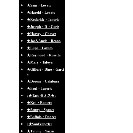
★Sam・Lovato
★Harold・Lovato
★Roderick・Tenorio
★Joseph・D・Coriz
★Harvey・Chavez
★Joe&Angle・Reano
★Lupe・Lovato
★Raymond・Rosetta
★Mary・Tafoya
★Gilbert・Dino・Garci
a
★Dorene・Calabaza
★Paul・Tenorio
↓★Taos タオス★↓
★Ken・Romero
★Sonny・Spruce
★Buffalo・Dancer
↓★SanFelipe★↓
★Timmy・Yazzie