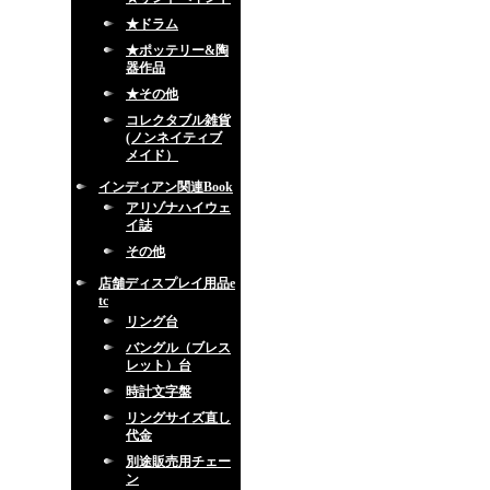
★ドラム
★ポッテリー&陶
器作品
★その他
コレクタブル雑貨
(ノンネイティブ
メイド）
インディアン関連Book
アリゾナハイウェ
イ誌
その他
店舗ディスプレイ用品e
tc
リング台
バングル（ブレス
レット）台
時計文字盤
リングサイズ直し
代金
別途販売用チェー
ン