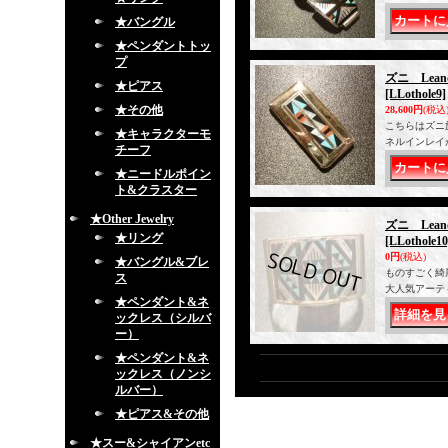
★バングル
★ペンダントトッ
プ
ズニ Lean
★ピアス
[LLothole9]
★その他
28,600円
(税込
こちらはズニ族
★キャラクターモ
ネルインレイ
チーフ
★ニードルポイン
ト&クラスター
★Other Jewelry
ズニ Lea
★リング
[LLothole10
0円
(税込)
★バングル&ブレ
ものすごく綺
ス
大人気アーティス
★ペンダント&ネ
ックレス（シルバ
ー）
★ペンダント&ネ
ックレス（ノンシ
ルバー）
★ピアス&その他
★スー&シャイアンetc