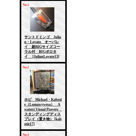
No.1
サントドミンゴ Julia
n・Lovato オーバレ
イ 超BIGサイズコー
ラル付 BIGボロタ
イ
[JulianLovato13]
No.2
ホピ Michael・Kaboti
e（Lomawywesa） A
watovi Visual Prayers
スタンディングディス
プレイ（置き物）
[kab
otie17]
No.3