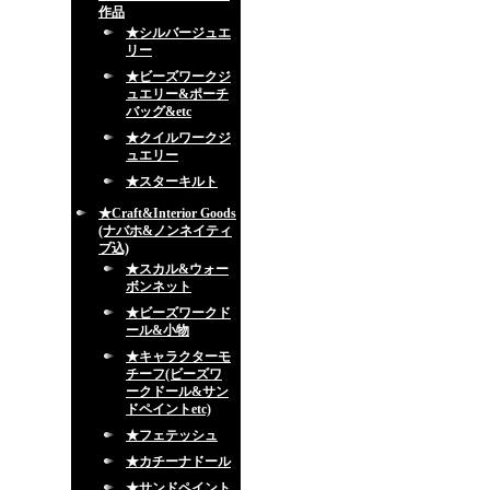
作品
★シルバージュエ
リー
★ビーズワークジ
ュエリー&ポーチ
バッグ&etc
★クイルワークジ
ュエリー
★スターキルト
★Craft&Interior Goods
(ナバホ&ノンネイティ
ブ込)
★スカル&ウォー
ボンネット
★ビーズワークド
ール&小物
★キャラクターモ
チーフ(ビーズワ
ークドール&サン
ドペイントetc)
★フェテッシュ
★カチーナドール
★サンドペイント