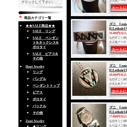
大人気アーティス
クリックして下さい。
商品カテゴリ一覧
ズニ Lea
★★SALE商品★★
[LLothole17
SALE リング
59,400円
(税込
SALE ペンダン
ものすごく綺
ト&ネックレス&
大人気アーティス
ボロタイ
SALE ピアス&
その他
ズニ Lean
Hopi Jewelry
[LLothole15
リング
28,600円
(税込
バングル
ものすごく綺
の大人気アーティ
ペンダントトップ
ピアス
ボロタイ
バックル
ズニ Lea
[LLothole14
その他
77,000円
(税込
Zuni Jewelry
ものすごく綺
ちらはズニ族の大
★リング