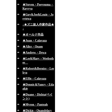
★Steven・Pooyouma・
Kuyvya
★Guy&Joe&Louie・Jo
sytewa
↓★ズニ故人作家作品★
↓
★オールド作品
★Juan・Calavaza
★Alice・Quam
★Andrew・Dewa
★Lee&Mary・Weeboth
ee
★Robert&Bernice・Lee
kya
★Effie・Calavaza
★Dennis＆Nancy・Eda
akie
★Duane・Dishta(ペイ
ント)
★Myron・Panteah
★Dickie・Quandelacy