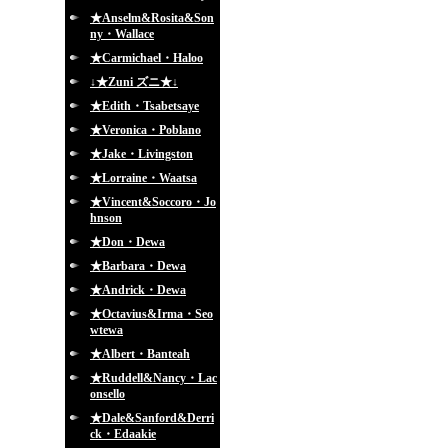
★Anselm&Rosita&Son
ny・Wallace
★Carmichael・Haloo
↓★Zuni ズニ★↓
★Edith・Tsabetsaye
★Veronica・Poblano
★Jake・Livingston
★Lorraine・Waatsa
★Vincent&Soccoro・Jo
hnson
★Don・Dewa
★Barbara・Dewa
★Andrick・Dewa
★Octavius&Irma・Seo
wtewa
★Albert・Banteah
★Ruddell&Nancy・Lac
onsello
★Dale&Sanford&Derri
ck・Edaakie