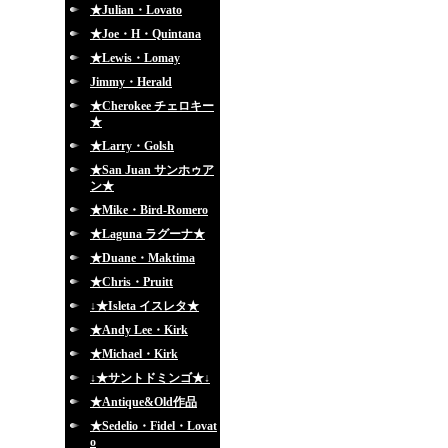
★Julian・Lovato
★Joe・H・Quintana
★Lewis・Lomay
Jimmy・Herald
★Cherokee チェロキー
★
★Larry・Golsh
★San Juan サンホゥア
ン★
★Mike・Bird-Romero
★Laguna ラグーナ★
★Duane・Maktima
★Chris・Pruitt
↓★Isleta イスレタ★
★Andy Lee・Kirk
★Michael・Kirk
↓★サントドミンゴ★↓
★Antique&Old作品
★Sedelio・Fidel・Lovat
o