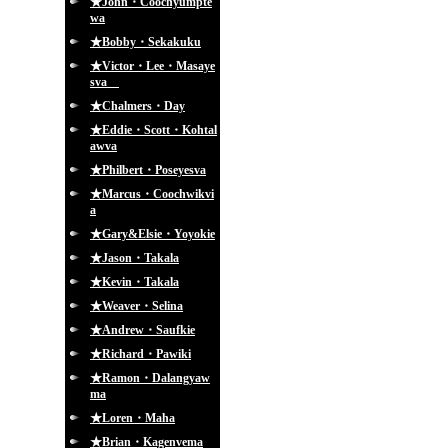
★John・Coochyumpte
wa
★Bobby・Sekakuku
★Victor・Lee・Masaye
sva
★Chalmers・Day
★Eddie・Scott・Kohtal
awva
★Philbert・Poseyesva
★Marcus・Coochwikvi
a
★Gary&Elsie・Yoyokie
★Jason・Takala
★Kevin・Takala
★Weaver・Selina
★Andrew・Saufkie
★Richard・Pawiki
★Ramon・Dalangyaw
ma
★Loren・Maha
★Brian・Kagenvema