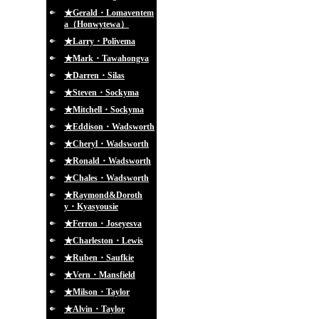
★Gerald・Lomaventem
a（Honwytewa）
★Larry・Polivema
★Mark・Tawahongva
★Darren・Silas
★Steven・Sockyma
★Mitchell・Sockyma
★Eddison・Wadsworth
★Cheryl・Wadsworth
★Ronald・Wadsworth
★Chales・Wadsworth
★Raymond&Doroth
y・Kyasyousie
★Ferron・Joseyesva
★Charleston・Lewis
★Ruben・Saufkie
★Vern・Mansfield
★Milson・Taylor
★Alvin・Taylor