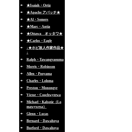
★Isaiah・Ortiz
★Apache アパッチ★
★Al・Somers
★Marc・Antia
★Ottawa オッタワ★
★Carlos・Eagle
↓★ホピ故人作家作品★
↓
Ralph・Tawangyaouma
Morris・Robinson
Allen・Pooyama
Charles・Loloma
Preston・Monongye
Victor・Coochwytewa
Michael・Kabotie（Lo
mawywesa）
Glenn・Lucas
Bernard・Dawahoya
Bueford・Dawahoya