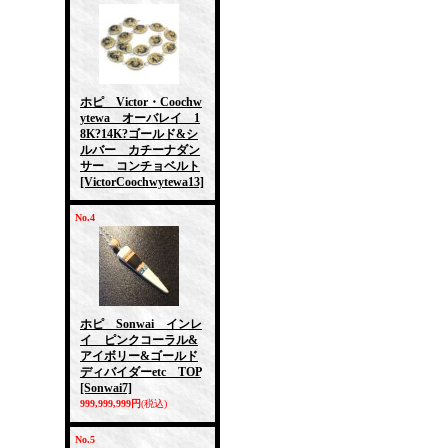
ホピ Victor・Coochw
ytewa オーバレイ 1
8K?14K?ゴールド&シ
ルバー カチーナダン
サー コンチョベルト
[VictorCoochwytewa13]
No.4
ホピ Sonwai インレ
イ ピンクコーラル&
アイボリー&ゴールド
ディバイダーetc TOP
[Sonwai7]
999,999,999円
(税込)
No.5