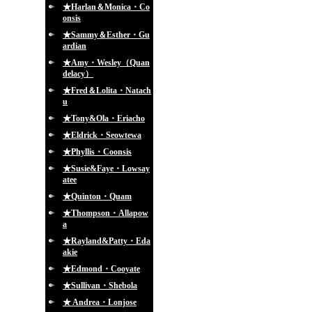
★Harlan＆Monica・Co
onsis
★Sammy＆Esther・Gu
ardian
★Amy・Wesley（Quan
delacy）
★Fred＆Lolita・Natach
u
★Tony&Ola・Eriacho
★Eldrick・Seowtewa
★Phyllis・Coonsis
★Susie&Faye・Lowsay
atee
★Quinton・Quam
★Thompson・Allapow
a
★Rayland&Patty・Eda
akie
★Edmond・Cooyate
★Sullivan・Shebola
★ Andrea・Lonjose