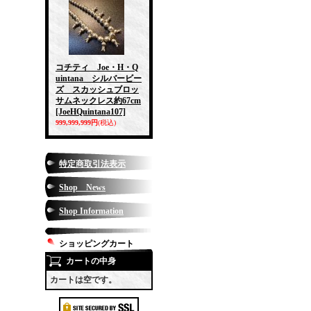
コチティ Joe・H・Q
uintana シルバービー
ズ スカッシュブロッ
サムネックレス約67cm
[JoeHQuintana107]
999,999,999円
(税込)
特定商取引法表示
Shop News
Shop Information
ショッピングカート
カートの中身
カートは空です。