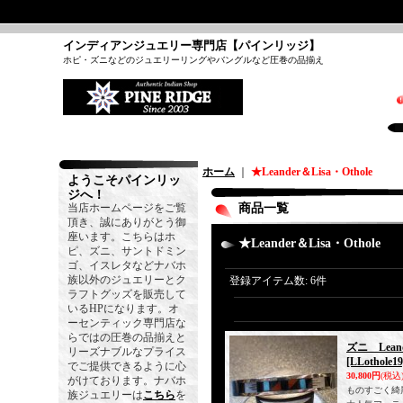
インディアンジュエリー専門店【パインリッジ】
ホピ・ズニなどのジュエリーリングやバングルなど圧巻の品揃え
ホーム
｜
★Leander＆Lisa・Othole
ようこそパインリッ
ジへ！
当店ホームページをご覧
商品一覧
頂き、誠にありがとう御
座います。こちらはホ
★Leander＆Lisa・Othole
ピ、ズニ、サントドミン
ゴ、イスレタなどナバホ
族以外のジュエリーとク
登録アイテム数
:
6件
ラフトグッズを販売して
いるHPになります。オ
ーセンティック専門店な
らではの圧巻の品揃えと
ズニ Lea
リーズナブルなプライス
[LLothole19
でご提供できるように心
30,800円
(税込
がけております。ナバホ
ものすごく綺
族ジュエリーは
こちら
を