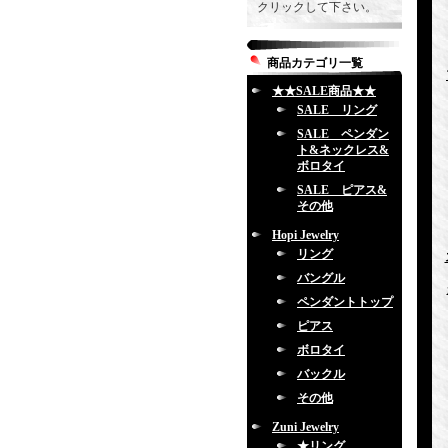
クリックして下さい。
商品カテゴリ一覧
★★SALE商品★★
SALE リング
SALE ペンダン
ト&ネックレス&
ボロタイ
SALE ピアス&
その他
Hopi Jewelry
リング
バングル
ペンダントトップ
ピアス
ボロタイ
バックル
その他
Zuni Jewelry
★リング