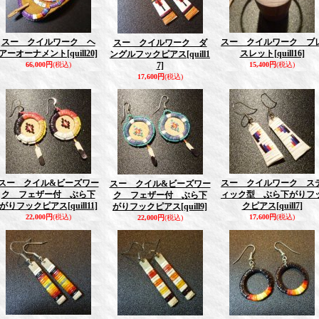
スー クイルワーク ヘ
スー クイルワーク ブ
スー クイルワーク ダ
アーオーナメント
[quill20]
スレット
[quill16]
ングルフックピアス
[quill1
66,000円
(税込)
7]
15,400円
(税込)
17,600円
(税込)
スー クイル&ビーズワー
スー クイルワーク ス
スー クイル&ビーズワー
ク フェザー付 ぶら下
ィック型 ぶら下がりフ
ク フェザー付 ぶら下
がりフックピアス
[quill11]
クピアス
[quill7]
がりフックピアス
[quill9]
22,000円
(税込)
17,600円
(税込)
22,000円
(税込)