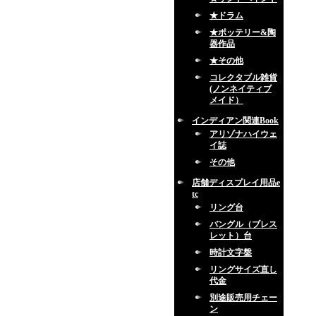
★ドラム
★ポッテリー&陶
器作品
★その他
コレクタブル雑貨
(ノンネイティブ
メイド）
インディアン関連Book
アリゾナハイウェ
イ誌
その他
店舗ディスプレイ用品e
tc
リング台
バングル（ブレス
レット）台
時計文字盤
リングサイズ直し
代金
別途販売用チェー
ン