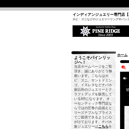
インディアンジュエリー専門店【
ホピ・ズニなどのジュエリーリングやバン
ホーム
ようこそパインリッ
ジへ！
当店ホームページをご覧
頂き、誠にありがとう御
座います。こちらはホ
ピ、ズニ、サントドミン
ゴ、イスレタなどナバホ
族以外のジュエリーとク
ラフトグッズを販売して
いるHPになります。オ
ーセンティック専門店な
らではの圧巻の品揃えと
リーズナブルなプライス
でご提供できるように心
がけております。ナバホ
族ジュエリーは
こちら
を