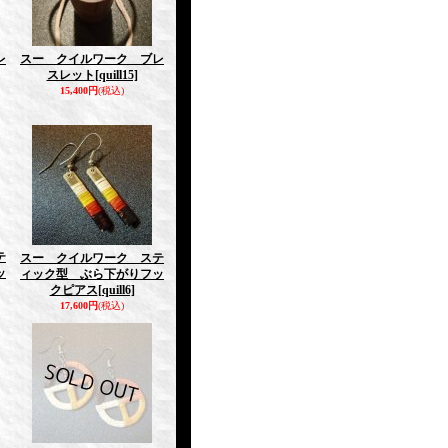
レ
スー クイルワーク ブレ
スレット
[quill15]
15,400円
(税込)
テ
スー クイルワーク ステ
ッ
ィック型 ぶら下がりフッ
クピアス
[quill6]
17,600円
(税込)