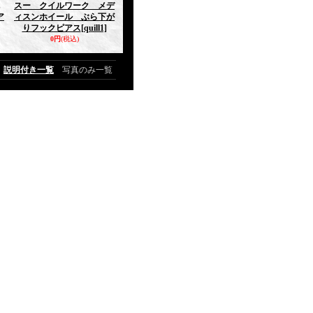
スー クイルワーク メデ
ア
ィスンホイール ぶら下が
りフックピアス
[quill1]
0円
(税込)
説明付き一覧
写真のみ一覧