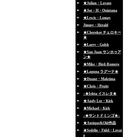
★Julian・Lovato
★Joe・H・Quintana
★Lewis・Lomay
Jimmy・Herald
★Cherokee チェロキー
★
★Larry・Golsh
★San Juan サンホゥア
ン★
★Mike・Bird-Romero
★Laguna ラグーナ★
★Duane・Maktima
★Chris・Pruitt
↓★Isleta イスレタ★
★Andy Lee・Kirk
★Michael・Kirk
↓★サントドミンゴ★↓
★Antique&Old作品
★Sedelio・Fidel・Lovat
o