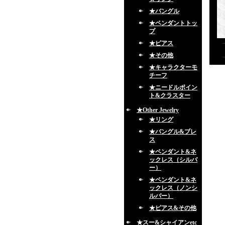
★バングル
★ペンダントトッ
プ
★ピアス
★その他
★キャラクターモ
チーフ
★ニードルポイン
ト&クラスター
★Other Jewelry
★リング
★バングル&ブレ
ス
★ペンダント&ネ
ックレス（シルバ
ー）
★ペンダント&ネ
ックレス（ノンシ
ルバー）
★ピアス&その他
★スー&シャイアンetc