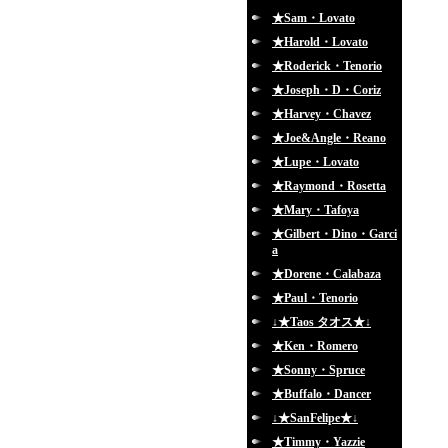
★Sam・Lovato
★Harold・Lovato
★Roderick・Tenorio
★Joseph・D・Coriz
★Harvey・Chavez
★Joe&Angle・Reano
★Lupe・Lovato
★Raymond・Rosetta
★Mary・Tafoya
★Gilbert・Dino・Garci
a
★Dorene・Calabaza
★Paul・Tenorio
↓★Taos タオス★↓
★Ken・Romero
★Sonny・Spruce
★Buffalo・Dancer
↓★SanFelipe★↓
★Timmy・Yazzie