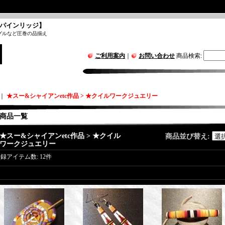
パインリッジ】
グルなど圧巻の品揃え
ご利用案内
｜
お問い合わせ
商品検索
:
｜
★スー&シャイアンetc作品 > ★クイルワークジュエリー
商品一覧
★スー&シャイアンetc作品 > ★クイル
商品並び替え
:
ワークジュエリー
登録アイテム数
:
12件