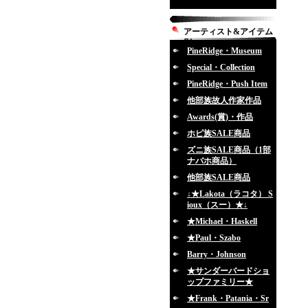
アーティスト&アイテム
別
PineRidge・Museum
Special・Collection
PineRidge・Push Item
他部族故人作家作品
Awards(賞)・作品
ホピ族SALE商品
ズニ族SALE商品（1部
ナバホ商品）
他部族SALE商品
↓★Lakota（ラコタ） S
ioux（スー）★↓
★Michael・Haskell
★Paul・Szabo
Barry・Johnson
★サンダーバードショ
ップファミリー★
★Frank・Patania・Sr