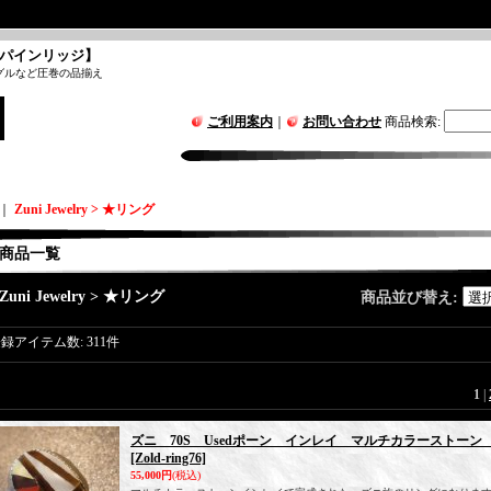
パインリッジ】
グルなど圧巻の品揃え
ご利用案内
｜
お問い合わせ
商品検索
:
｜
Zuni Jewelry > ★リング
商品一覧
Zuni Jewelry > ★リング
商品並び替え
:
登録アイテム数
:
311件
1
|
ズニ 70S Usedポーン インレイ マルチカラーストーン 
[Zold-ring76]
55,000円
(税込)