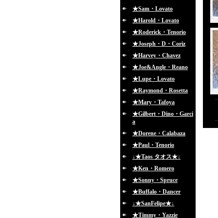
★Sam・Lovato
★Harold・Lovato
★Roderick・Tenorio
★Joseph・D・Coriz
★Harvey・Chavez
★Joe&Angle・Reano
★Lupe・Lovato
★Raymond・Rosetta
★Mary・Tafoya
★Gilbert・Dino・Garci
a
★Dorene・Calabaza
★Paul・Tenorio
↓★Taos タオス★↓
★Ken・Romero
★Sonny・Spruce
★Buffalo・Dancer
↓★SanFelipe★↓
★Timmy・Yazzie