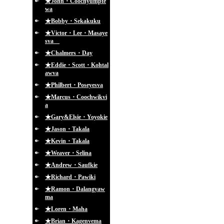
★John・Coochyumpte
wa
★Bobby・Sekakuku
★Victor・Lee・Masaye
sva
★Chalmers・Day
★Eddie・Scott・Kohtal
awva
★Philbert・Poseyesva
★Marcus・Coochwikvi
a
★Gary&Elsie・Yoyokie
★Jason・Takala
★Kevin・Takala
★Weaver・Selina
★Andrew・Saufkie
★Richard・Pawiki
★Ramon・Dalangyaw
ma
★Loren・Maha
★Brian・Kagenvema