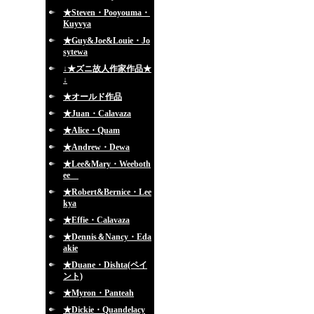
★Steven・Pooyouma・
Kuyvya
★Guy&Joe&Louie・Jo
sytewa
↓★ズニ故人作家作品★
↓
★オールド作品
★Juan・Calavaza
★Alice・Quam
★Andrew・Dewa
★Lee&Mary・Weeboth
ee
★Robert&Bernice・Lee
kya
★Effie・Calavaza
★Dennis＆Nancy・Eda
akie
★Duane・Dishta(ペイ
ント)
★Myron・Panteah
★Dickie・Quandelacy