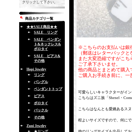
クリックして下さい。
商品カテゴリ一覧
★★SALE商品★★
SALE リング
SALE ペンダン
ト&ネックレス&
※こちらのお支払いは銀
ボロタイ
（郵送はレターパックと
SALE ピアス&
また大変恐縮ですがこち
その他
ご了承下さいませ。
Hopi Jewelry
他の商品とまとめて購入
リング
ご購入お手続き前に、一
バングル
ペンダントトップ
可愛らしいキャラクターがイン
ピアス
こちらはズニ族「Shenel・Co
ボロタイ
こちらはなんとも愛嬌あるスヌ
バックル
その他
程よいサイズですので、何にで
Zuni Jewelry
他のリングサイズも出品してお
★リング