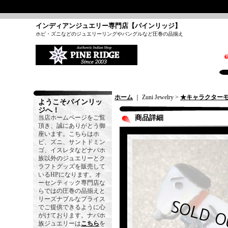
インディアンジュエリー専門店【パインリッジ】
ホピ・ズニなどのジュエリーリングやバングルなど圧巻の品揃え
ホーム
｜ Zuni Jewelry >
★キャラクター
ようこそパインリッ
ジへ！
当店ホームページをご覧
商品詳細
頂き、誠にありがとう御
座います。こちらはホ
ピ、ズニ、サントドミン
ゴ、イスレタなどナバホ
族以外のジュエリーとク
ラフトグッズを販売して
いるHPになります。オ
ーセンティック専門店な
らではの圧巻の品揃えと
リーズナブルなプライス
でご提供できるように心
がけております。ナバホ
族ジュエリーは
こちら
を