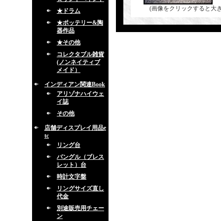
(画像をクリックすると大
★ドラム
★ポッテリー&陶
器作品
★その他
コレクタブル雑貨
(ノンネイティブ
メイド）
インディアン関連Book
アリゾナハイウェ
イ誌
その他
店舗ディスプレイ用品e
tc
リング台
バングル（ブレス
レット）台
時計文字盤
リングサイズ直し
代金
別途販売用チェー
ン