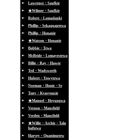
Lawrence・Saufkie
★Wilmer・Saufkie
Robert・Lomadapki
Phillip・Sekaquaptewa
Phillip・Honanie
★Watson・Honanie
Bobbie・Tewa
McBride・Lomayestewa
Billie・Ray・Hawee
Ted・Wadsworth
Hubert・Yowytewa
Norman・Honie・Sr
Tony・Kyasyousie
★Manuel・Hoyungwa
Vernon・Mansfield
Verden・Mansfield
★Willie・Archie・Tala
haftewa
Harvey・Quanimptew