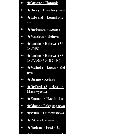
★Antone・Honanie
★Ricky・Coochwytewa
★Edward・Lomahong
va
★Anderson・Koinva
★Marthus・Koinva
★Lucion・Koinva（リ
ング他）
★Lucion・Koinva（バ
ングル&ペンダント）
★Melinda・Lucas・Koi
nva
★Duane・Koinva
★Delfred（Sparks）・
Masawytewa
★Emmett・Navakuku
★Alaric・Polequaptewa
★Willis・Humeyestewa
★Petra・Lamson
★Nathan・Fred・Jr