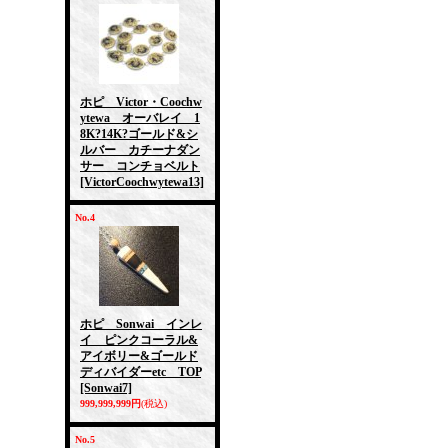
ホピ Victor・Coochw
ytewa オーバレイ 1
8K?14K?ゴールド&シ
ルバー カチーナダン
サー コンチョベルト
[VictorCoochwytewa13]
No.4
ホピ Sonwai インレ
イ ピンクコーラル&
アイボリー&ゴールド
ディバイダーetc TOP
[Sonwai7]
999,999,999円
(税込)
No.5