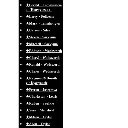
★Gerald・Lomaventem
a（Honwytewa）
★Larry・Polivema
★Mark・Tawahongva
★Darren・Silas
★Steven・Sockyma
★Mitchell・Sockyma
★Eddison・Wadsworth
★Cheryl・Wadsworth
★Ronald・Wadsworth
★Chales・Wadsworth
★Raymond&Doroth
y・Kyasyousie
★Ferron・Joseyesva
★Charleston・Lewis
★Ruben・Saufkie
★Vern・Mansfield
★Milson・Taylor
★Alvin・Taylor