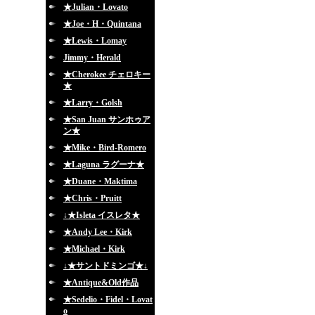
★Julian・Lovato
★Joe・H・Quintana
★Lewis・Lomay
Jimmy・Herald
★Cherokee チェロキー
★
★Larry・Golsh
★San Juan サンホゥア
ン★
★Mike・Bird-Romero
★Laguna ラグーナ★
★Duane・Maktima
★Chris・Pruitt
↓★Isleta イスレタ★
★Andy Lee・Kirk
★Michael・Kirk
↓★サントドミンゴ★↓
★Antique&Old作品
★Sedelio・Fidel・Lovat
o