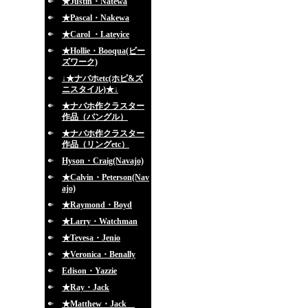
★Justin・Natewa
★Pascal・Nakewa
★Carol ・Lateyice
★Hollie・Booqua(ビー
ズワーク)
↓★ナバホetc(ホピ&ズ
ニスタイル)★↓
★ナバホ作クラスター
作品（バングル）
★ナバホ作クラスター
作品（リングetc）
Hyson・Craig(Navajo)
★Calvin・Peterson(Nav
ajo)
★Raymond・Boyd
★Larry・Watchman
★Tevesa・Jenio
★Veronica・Benally
Edison・Yazzie
★Ray・Jack
★Matthew・Jack