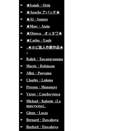
★Isaiah・Ortiz
★Apache アパッチ★
★Al・Somers
★Marc・Antia
★Ottawa オッタワ★
★Carlos・Eagle
↓★ホピ故人作家作品★
↓
Ralph・Tawangyaouma
Morris・Robinson
Allen・Pooyama
Charles・Loloma
Preston・Monongye
Victor・Coochwytewa
Michael・Kabotie（Lo
mawywesa）
Glenn・Lucas
Bernard・Dawahoya
Bueford・Dawahoya