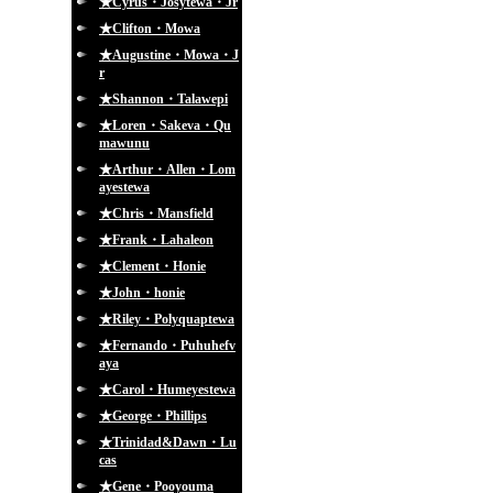
★Cyrus・Josytewa・Jr
★Clifton・Mowa
★Augustine・Mowa・J
r
★Shannon・Talawepi
★Loren・Sakeva・Qu
mawunu
★Arthur・Allen・Lom
ayestewa
★Chris・Mansfield
★Frank・Lahaleon
★Clement・Honie
★John・honie
★Riley・Polyquaptewa
★Fernando・Puhuhefv
aya
★Carol・Humeyestewa
★George・Phillips
★Trinidad&Dawn・Lu
cas
★Gene・Pooyouma