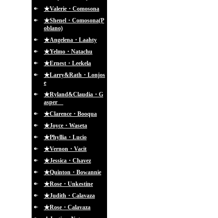
★Valerie・Comosona
★Shenel・Comosona(P
oblano)
★Angelena・Laahty
★Yelmo・Natachu
★Ernest・Leekela
★Larry&Rath・Lonjos
e
★Ryland&Claudia・G
asper
★Clarence・Booqua
★Joyce・Waseta
★Phyllia・Lucio
★Vernon・Vacit
★Jessica・Chavez
★Quinton・Bowannie
★Rose・Unkestine
★Judith・Calavaza
★Rose・Calavaza