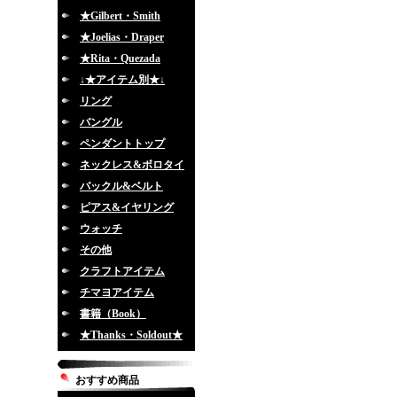
★Gilbert・Smith
★Joelias・Draper
★Rita・Quezada
↓★アイテム別★↓
リング
バングル
ペンダントトップ
ネックレス&ボロタイ
バックル&ベルト
ピアス&イヤリング
ウォッチ
その他
クラフトアイテム
チマヨアイテム
書籍（Book）
★Thanks・Soldout★
おすすめ商品