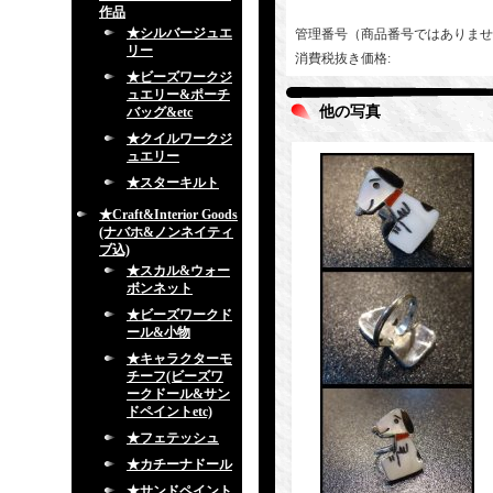
作品
★シルバージュエ
管理番号（商品番号ではありませ
リー
消費税抜き価格
:
★ビーズワークジ
ュエリー&ポーチ
他の写真
バッグ&etc
★クイルワークジ
ュエリー
★スターキルト
★Craft&Interior Goods
(ナバホ&ノンネイティ
ブ込)
★スカル&ウォー
ボンネット
★ビーズワークド
ール&小物
★キャラクターモ
チーフ(ビーズワ
ークドール&サン
ドペイントetc)
★フェテッシュ
★カチーナドール
★サンドペイント