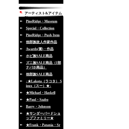
アーティスト&アイテム
別
PineRidge・Museum
Special・Collection
PineRidge・Push Item
他部族故人作家作品
Awards(賞)・作品
ホピ族SALE商品
ズニ族SALE商品（1部
ナバホ商品）
他部族SALE商品
↓★Lakota（ラコタ） S
ioux（スー）★↓
★Michael・Haskell
★Paul・Szabo
Barry・Johnson
★サンダーバードショ
ップファミリー★
★Frank・Patania・Sr