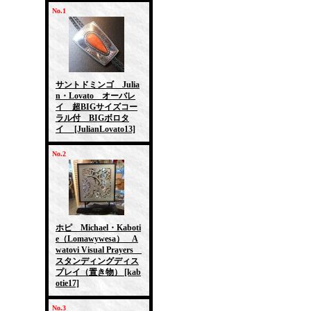
No.1
サントドミンゴ Julia
n・Lovato オーバレ
イ 超BIGサイズコー
ラル付 BIGボロタ
イ
[JulianLovato13]
No.2
ホピ Michael・Kaboti
e（Lomawywesa） A
watovi Visual Prayers
スタンディングディス
プレイ（置き物）
[kab
otie17]
No.3