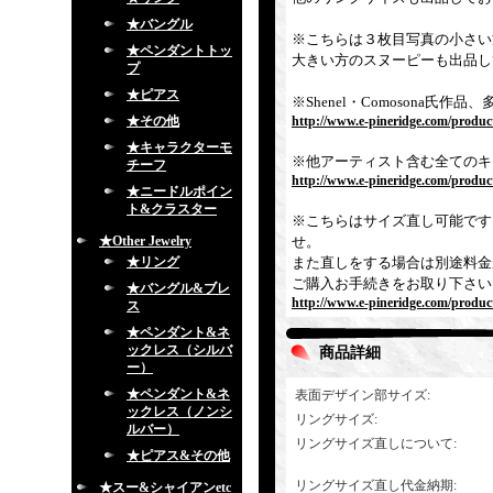
★バングル
※こちらは３枚目写真の小さい
★ペンダントトッ
大きい方のスヌーピーも出品し
プ
★ピアス
※Shenel・Comosona
★その他
http://www.e-pineridge.com/produc
★キャラクターモ
※他アーティスト含む全てのキ
チーフ
http://www.e-pineridge.com/product
★ニードルポイン
ト&クラスター
※こちらはサイズ直し可能です
★Other Jewelry
せ。
★リング
また直しをする場合は別途料金
ご購入お手続きをお取り下さい
★バングル&ブレ
http://www.e-pineridge.com/produc
ス
★ペンダント&ネ
ックレス（シルバ
商品詳細
ー）
★ペンダント&ネ
表面デザイン部サイズ
:
ックレス（ノンシ
リングサイズ
:
ルバー）
リングサイズ直しについて
:
★ピアス&その他
リングサイズ直し代金納期
:
★スー&シャイアンetc