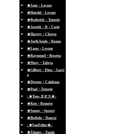
★Sam・Lovato
★Harold・Lovato
★Roderick・Tenorio
★Joseph・D・Coriz
★Harvey・Chavez
★Joe&Angle・Reano
★Lupe・Lovato
★Raymond・Rosetta
★Mary・Tafoya
★Gilbert・Dino・Garci
a
★Dorene・Calabaza
★Paul・Tenorio
↓★Taos タオス★↓
★Ken・Romero
★Sonny・Spruce
★Buffalo・Dancer
↓★SanFelipe★↓
★Timmy・Yazzie