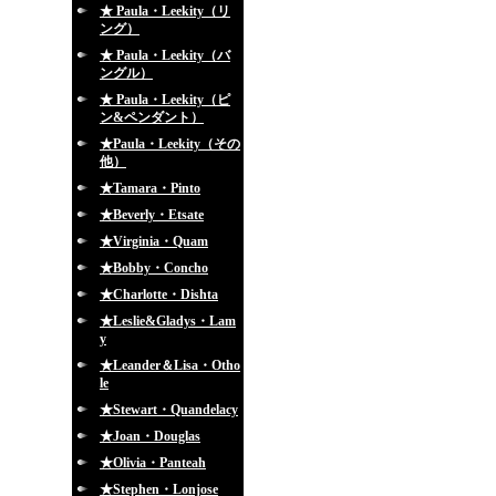
★ Paula・Leekity（リ
ング）
★ Paula・Leekity（バ
ングル）
★ Paula・Leekity（ピ
ン&ペンダント）
★Paula・Leekity（その
他）
★Tamara・Pinto
★Beverly・Etsate
★Virginia・Quam
★Bobby・Concho
★Charlotte・Dishta
★Leslie&Gladys・Lam
y
★Leander＆Lisa・Otho
le
★Stewart・Quandelacy
★Joan・Douglas
★Olivia・Panteah
★Stephen・Lonjose