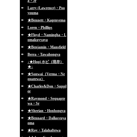
a・Jr
Larry (Lawrence)・Poo
youma
★Bennett・Kagenvema
Loren・Phillips
★Floyd・Namingha・L
omakuyvaya
★Benjamin・Mansfield
Berra・Tawahongva
↓★Hopi ホピ（現存）
★↓
★Sonwai（Verma・Ne
quatewa）
★Charles&Don・Suppl
ee
★Raymond・Sequapte
wa・Sr
★Sherian・Honhongva
★Bennard・Dallasvuya
oma
★Roy・Talahaftewa