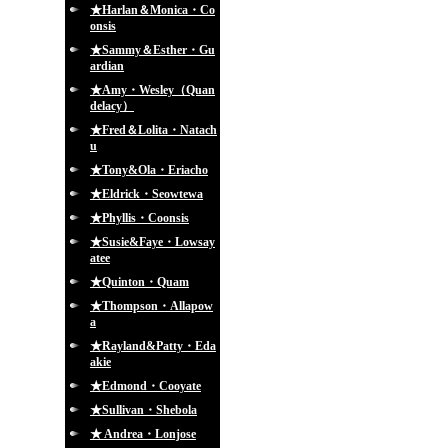
★Harlan＆Monica・Co
onsis
★Sammy＆Esther・Gu
ardian
★Amy・Wesley（Quan
delacy）
★Fred＆Lolita・Natach
u
★Tony&Ola・Eriacho
★Eldrick・Seowtewa
★Phyllis・Coonsis
★Susie&Faye・Lowsay
atee
★Quinton・Quam
★Thompson・Allapow
a
★Rayland&Patty・Eda
akie
★Edmond・Cooyate
★Sullivan・Shebola
★ Andrea・Lonjose