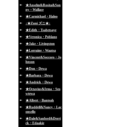
★Anselm&Rosita&Son
ny・Wallace
★Carmichael・Haloo
↓★Zuni ズニ★↓
★Edith・Tsabetsaye
★Veronica・Poblano
★Jake・Livingston
★Lorraine・Waatsa
★Vincent&Soccoro・Jo
hnson
★Don・Dewa
★Barbara・Dewa
★Andrick・Dewa
★Octavius&Irma・Seo
wtewa
★Albert・Banteah
★Ruddell&Nancy・Lac
onsello
★Dale&Sanford&Derri
ck・Edaakie