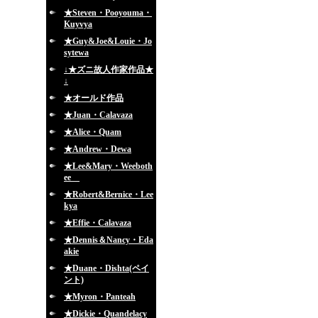
★Steven・Pooyouma・
Kuyvya
★Guy&Joe&Louie・Jo
sytewa
↓★ズニ故人作家作品★
↓
★オールド作品
★Juan・Calavaza
★Alice・Quam
★Andrew・Dewa
★Lee&Mary・Weeboth
ee
★Robert&Bernice・Lee
kya
★Effie・Calavaza
★Dennis＆Nancy・Eda
akie
★Duane・Dishta(ペイ
ント)
★Myron・Panteah
★Dickie・Quandelacy