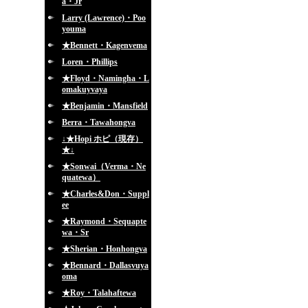
a・Jr
Larry (Lawrence)・Poo
youma
★Bennett・Kagenvema
Loren・Phillips
★Floyd・Namingha・L
omakuyvaya
★Benjamin・Mansfield
Berra・Tawahongva
↓★Hopi ホピ（現存）
★↓
★Sonwai（Verma・Ne
quatewa）
★Charles&Don・Suppl
ee
★Raymond・Sequapte
wa・Sr
★Sherian・Honhongva
★Bennard・Dallasvuya
oma
★Roy・Talahaftewa