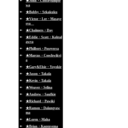
★John・Coochyumpte
wa
★Bobby・Sekakuku
★Victor・Lee・Masaye
sva
★Chalmers・Day
★Eddie・Scott・Kohtal
awva
★Philbert・Poseyesva
★Marcus・Coochwikvi
a
★Gary&Elsie・Yoyokie
★Jason・Takala
★Kevin・Takala
★Weaver・Selina
★Andrew・Saufkie
★Richard・Pawiki
★Ramon・Dalangyaw
ma
★Loren・Maha
★Brian・Kagenvema