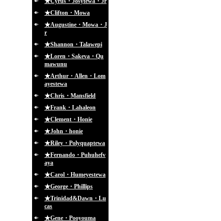
★Cyrus・Josytewa・Jr
★Clifton・Mowa
★Augustine・Mowa・J
r
★Shannon・Talawepi
★Loren・Sakeva・Qu
mawunu
★Arthur・Allen・Lom
ayestewa
★Chris・Mansfield
★Frank・Lahaleon
★Clement・Honie
★John・honie
★Riley・Polyquaptewa
★Fernando・Puhuhefv
aya
★Carol・Humeyestewa
★George・Phillips
★Trinidad&Dawn・Lu
cas
★Gene・Pooyouma