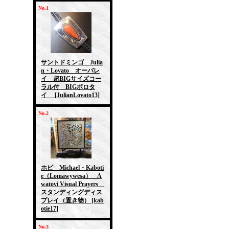
No.1
サントドミンゴ Julia
n・Lovato オーバレ
イ 超BIGサイズコー
ラル付 BIGボロタ
イ
[JulianLovato13]
No.2
ホピ Michael・Kaboti
e（Lomawywesa） A
watovi Visual Prayers
スタンディングディス
プレイ（置き物）
[kab
otie17]
No.3