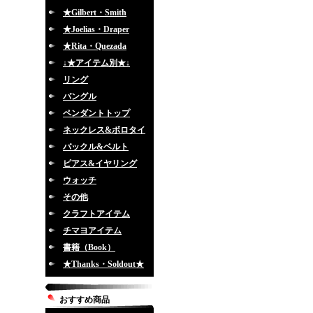
★Gilbert・Smith
★Joelias・Draper
★Rita・Quezada
↓★アイテム別★↓
リング
バングル
ペンダントトップ
ネックレス&ボロタイ
バックル&ベルト
ピアス&イヤリング
ウォッチ
その他
クラフトアイテム
チマヨアイテム
書籍（Book）
★Thanks・Soldout★
おすすめ商品