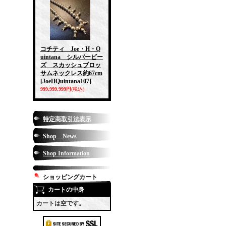
コチティ Joe・H・Q
uintana シルバービー
ズ スカッシュブロッ
サムネックレス約67cm
[JoeHQuintana107]
999,999,999円
(税込)
特定商取引法表示
Shop News
Shop Information
ショッピングカート
カートの中身
カートは空です。