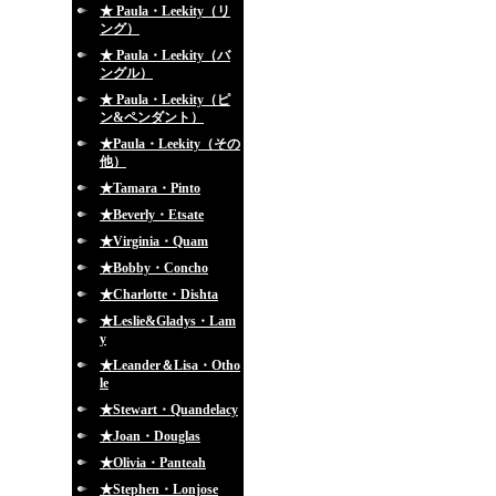
★ Paula・Leekity（リ
ング）
★ Paula・Leekity（バ
ングル）
★ Paula・Leekity（ピ
ン&ペンダント）
★Paula・Leekity（その
他）
★Tamara・Pinto
★Beverly・Etsate
★Virginia・Quam
★Bobby・Concho
★Charlotte・Dishta
★Leslie&Gladys・Lam
y
★Leander＆Lisa・Otho
le
★Stewart・Quandelacy
★Joan・Douglas
★Olivia・Panteah
★Stephen・Lonjose