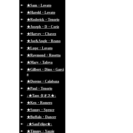
★Sam・Lovato
★Harold・Lovato
★Roderick・Tenorio
★Joseph・D・Coriz
★Harvey・Chavez
★Joe&Angle・Reano
★Lupe・Lovato
★Raymond・Rosetta
★Mary・Tafoya
★Gilbert・Dino・Garci
a
★Dorene・Calabaza
★Paul・Tenorio
↓★Taos タオス★↓
★Ken・Romero
★Sonny・Spruce
★Buffalo・Dancer
↓★SanFelipe★↓
★Timmy・Yazzie