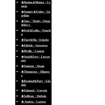
★Harlan＆Monica・Co
onsis
★Sammy＆Esther・Gu
ardian
★Amy・Wesley（Quan
delacy）
★Fred＆Lolita・Natach
u
★Tony&Ola・Eriacho
★Eldrick・Seowtewa
★Phyllis・Coonsis
★Susie&Faye・Lowsay
atee
★Quinton・Quam
★Thompson・Allapow
a
★Rayland&Patty・Eda
akie
★Edmond・Cooyate
★Sullivan・Shebola
★ Andrea・Lonjose