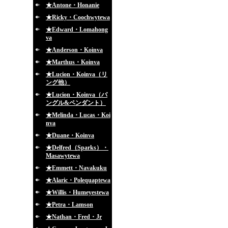
★Antone・Honanie
★Ricky・Coochwytewa
★Edward・Lomahong
va
★Anderson・Koinva
★Marthus・Koinva
★Lucion・Koinva（リ
ング他）
★Lucion・Koinva（バ
ングル&ペンダント）
★Melinda・Lucas・Koi
nva
★Duane・Koinva
★Delfred（Sparks）・
Masawytewa
★Emmett・Navakuku
★Alaric・Polequaptewa
★Willis・Humeyestewa
★Petra・Lamson
★Nathan・Fred・Jr