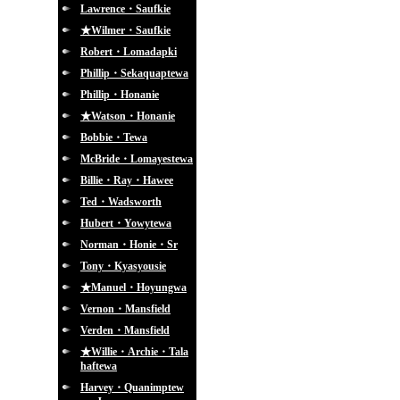
Lawrence・Saufkie
★Wilmer・Saufkie
Robert・Lomadapki
Phillip・Sekaquaptewa
Phillip・Honanie
★Watson・Honanie
Bobbie・Tewa
McBride・Lomayestewa
Billie・Ray・Hawee
Ted・Wadsworth
Hubert・Yowytewa
Norman・Honie・Sr
Tony・Kyasyousie
★Manuel・Hoyungwa
Vernon・Mansfield
Verden・Mansfield
★Willie・Archie・Tala
haftewa
Harvey・Quanimptew