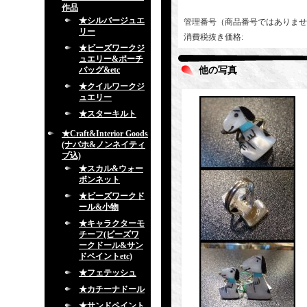
作品
★シルバージュエ
管理番号（商品番号ではありませ
リー
消費税抜き価格
:
★ビーズワークジ
ュエリー&ポーチ
バッグ&etc
他の写真
★クイルワークジ
ュエリー
★スターキルト
★Craft&Interior Goods
(ナバホ&ノンネイティ
ブ込)
★スカル&ウォー
ボンネット
★ビーズワークド
ール&小物
★キャラクターモ
チーフ(ビーズワ
ークドール&サン
ドペイントetc)
★フェテッシュ
★カチーナドール
★サンドペイント