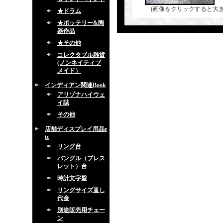
(画像をクリックすると大
★ドラム
★ポッテリー&陶
器作品
★その他
コレクタブル雑貨
(ノンネイティブ
メイド）
インディアン関連Book
アリゾナハイウェ
イ誌
その他
店舗ディスプレイ用品e
tc
リング台
バングル（ブレス
レット）台
時計文字盤
リングサイズ直し
代金
別途販売用チェー
ン