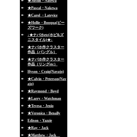
★Justin・Natewa
★Pascal・Nakewa
★Carol ・Lateyice
★Hollie・Booqua(ビー
ズワーク)
↓★ナバホetc(ホピ&ズ
ニスタイル)★↓
★ナバホ作クラスター
作品（バングル）
★ナバホ作クラスター
作品（リングetc）
Hyson・Craig(Navajo)
★Calvin・Peterson(Nav
ajo)
★Raymond・Boyd
★Larry・Watchman
★Tevesa・Jenio
★Veronica・Benally
Edison・Yazzie
★Ray・Jack
★Matthew・Jack