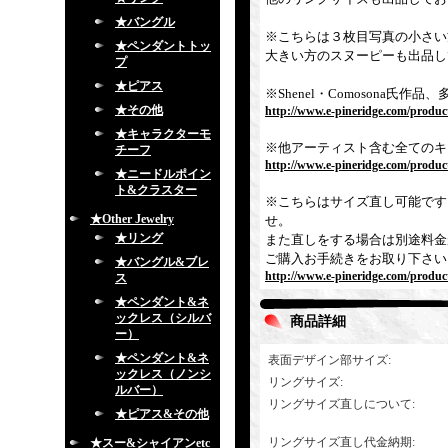
★バングル
※こちらは３枚目写真の小さい
★ペンダントトッ
大きい方のスヌーピーも出品し
プ
★ピアス
※Shenel・Comosona
★その他
http://www.e-pineridge.com/produc
★キャラクターモ
※他アーティスト含む全てのキ
チーフ
http://www.e-pineridge.com/product
★ニードルポイン
ト&クラスター
※こちらはサイズ直し可能です
★Other Jewelry
せ。
★リング
また直しをする場合は別途料金
ご購入お手続きをお取り下さい
★バングル&ブレ
http://www.e-pineridge.com/produc
ス
★ペンダント&ネ
ックレス（シルバ
商品詳細
ー）
★ペンダント&ネ
表面デザイン部サイズ
:
ックレス（ノンシ
リングサイズ
:
ルバー）
リングサイズ直しについて
:
★ピアス&その他
リングサイズ直し代金納期
:
★スー&シャイアンetc