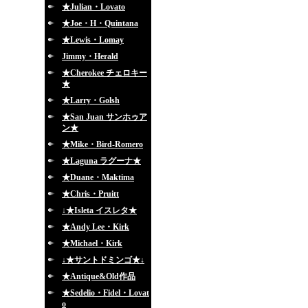
★Julian・Lovato
★Joe・H・Quintana
★Lewis・Lomay
Jimmy・Herald
★Cherokee チェロキー
★
★Larry・Golsh
★San Juan サンホゥア
ン★
★Mike・Bird-Romero
★Laguna ラグーナ★
★Duane・Maktima
★Chris・Pruitt
↓★Isleta イスレタ★
★Andy Lee・Kirk
★Michael・Kirk
↓★サントドミンゴ★↓
★Antique&Old作品
★Sedelio・Fidel・Lovat
o