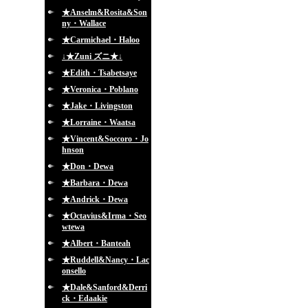
★Anselm&Rosita&Son
ny・Wallace
★Carmichael・Haloo
↓★Zuni ズニ★↓
★Edith・Tsabetsaye
★Veronica・Poblano
★Jake・Livingston
★Lorraine・Waatsa
★Vincent&Soccoro・Jo
hnson
★Don・Dewa
★Barbara・Dewa
★Andrick・Dewa
★Octavius&Irma・Seo
wtewa
★Albert・Banteah
★Ruddell&Nancy・Lac
onsello
★Dale&Sanford&Derri
ck・Edaakie