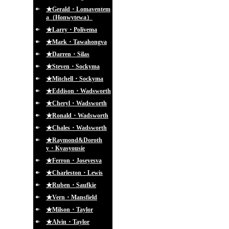
★Gerald・Lomaventem
a（Honwytewa）
★Larry・Polivema
★Mark・Tawahongva
★Darren・Silas
★Steven・Sockyma
★Mitchell・Sockyma
★Eddison・Wadsworth
★Cheryl・Wadsworth
★Ronald・Wadsworth
★Chales・Wadsworth
★Raymond&Doroth
y・Kyasyousie
★Ferron・Joseyesva
★Charleston・Lewis
★Ruben・Saufkie
★Vern・Mansfield
★Milson・Taylor
★Alvin・Taylor