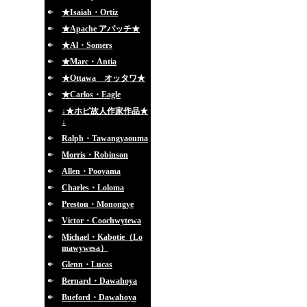
★Isaiah・Ortiz
★Apache アパッチ★
★Al・Somers
★Marc・Antia
★Ottawa オッタワ★
★Carlos・Eagle
↓★ホピ故人作家作品★
↓
Ralph・Tawangyaouma
Morris・Robinson
Allen・Pooyama
Charles・Loloma
Preston・Monongye
Victor・Coochwytewa
Michael・Kabotie（Lo
mawywesa）
Glenn・Lucas
Bernard・Dawahoya
Bueford・Dawahoya