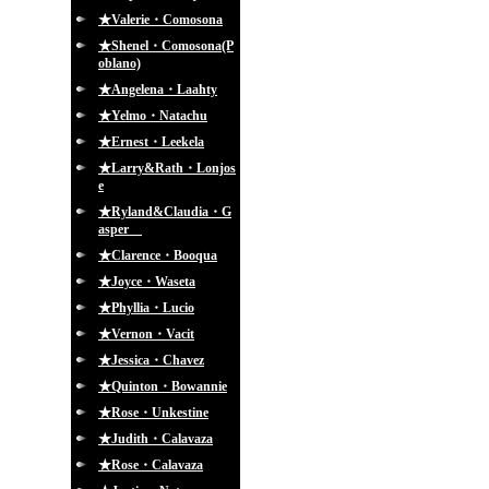
★Valerie・Comosona
★Shenel・Comosona(P
oblano)
★Angelena・Laahty
★Yelmo・Natachu
★Ernest・Leekela
★Larry&Rath・Lonjos
e
★Ryland&Claudia・G
asper
★Clarence・Booqua
★Joyce・Waseta
★Phyllia・Lucio
★Vernon・Vacit
★Jessica・Chavez
★Quinton・Bowannie
★Rose・Unkestine
★Judith・Calavaza
★Rose・Calavaza