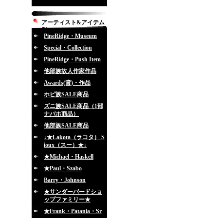
アーティスト&アイテム
別
PineRidge・Museum
Special・Collection
PineRidge・Push Item
他部族故人作家作品
Awards(賞)・作品
ホピ族SALE商品
ズニ族SALE商品（1部
ナバホ商品）
他部族SALE商品
↓★Lakota（ラコタ） S
ioux（スー）★↓
★Michael・Haskell
★Paul・Szabo
Barry・Johnson
★サンダーバードショ
ップファミリー★
★Frank・Patania・Sr