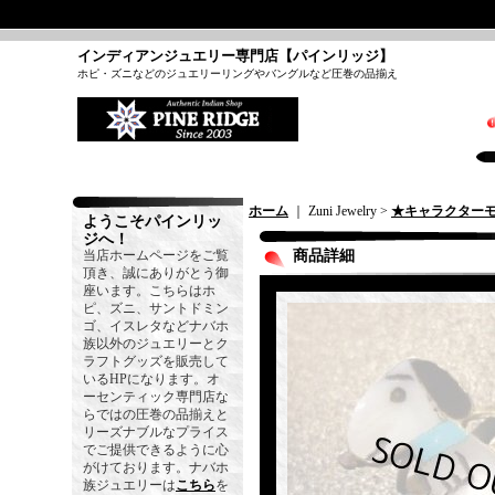
インディアンジュエリー専門店【パインリッジ】
ホピ・ズニなどのジュエリーリングやバングルなど圧巻の品揃え
ホーム
｜ Zuni Jewelry >
★キャラクター
ようこそパインリッ
ジへ！
当店ホームページをご覧
商品詳細
頂き、誠にありがとう御
座います。こちらはホ
ピ、ズニ、サントドミン
ゴ、イスレタなどナバホ
族以外のジュエリーとク
ラフトグッズを販売して
いるHPになります。オ
ーセンティック専門店な
らではの圧巻の品揃えと
リーズナブルなプライス
でご提供できるように心
がけております。ナバホ
族ジュエリーは
こちら
を