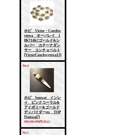
ホピ Victor・Coochw
ytewa オーバレイ 1
8K?14K?ゴールド&シ
ルバー カチーナダン
サー コンチョベルト
[VictorCoochwytewa13]
No.4
ホピ Sonwai インレ
イ ピンクコーラル&
アイボリー&ゴールド
ディバイダーetc TOP
[Sonwai7]
999,999,999円
(税込)
No.5