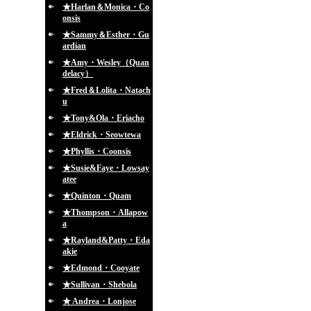
★Harlan＆Monica・Co
onsis
★Sammy＆Esther・Gu
ardian
★Amy・Wesley（Quan
delacy）
★Fred＆Lolita・Natach
u
★Tony&Ola・Eriacho
★Eldrick・Seowtewa
★Phyllis・Coonsis
★Susie&Faye・Lowsay
atee
★Quinton・Quam
★Thompson・Allapow
a
★Rayland&Patty・Eda
akie
★Edmond・Cooyate
★Sullivan・Shebola
★ Andrea・Lonjose