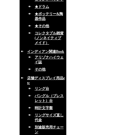
★ドラム
★ポッテリー&陶
器作品
★その他
コレクタブル雑貨
(ノンネイティブ
メイド）
インディアン関連Book
アリゾナハイウェ
イ誌
その他
店舗ディスプレイ用品e
tc
リング台
バングル（ブレス
レット）台
時計文字盤
リングサイズ直し
代金
別途販売用チェー
ン