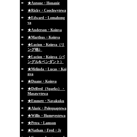
★Antone・Honanie
★Ricky・Coochwytewa
★Edward・Lomahong
va
★Anderson・Koinva
★Marthus・Koinva
★Lucion・Koinva（リ
ング他）
★Lucion・Koinva（バ
ングル&ペンダント）
★Melinda・Lucas・Koi
nva
★Duane・Koinva
★Delfred（Sparks）・
Masawytewa
★Emmett・Navakuku
★Alaric・Polequaptewa
★Willis・Humeyestewa
★Petra・Lamson
★Nathan・Fred・Jr