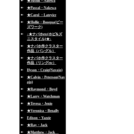
★Justin・Natewa
★Pascal・Nakewa
★Carol ・Lateyice
★Hollie・Booqua(ビー
ズワーク)
↓★ナバホetc(ホピ&ズ
ニスタイル)★↓
★ナバホ作クラスター
作品（バングル）
★ナバホ作クラスター
作品（リングetc）
Hyson・Craig(Navajo)
★Calvin・Peterson(Nav
ajo)
★Raymond・Boyd
★Larry・Watchman
★Tevesa・Jenio
★Veronica・Benally
Edison・Yazzie
★Ray・Jack
★Matthew・Jack