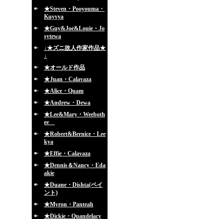
★Steven・Pooyouma・
Kuyvya
★Guy&Joe&Louie・Jo
sytewa
↓★ズニ故人作家作品★
↓
★オールド作品
★Juan・Calavaza
★Alice・Quam
★Andrew・Dewa
★Lee&Mary・Weeboth
ee
★Robert&Bernice・Lee
kya
★Effie・Calavaza
★Dennis＆Nancy・Eda
akie
★Duane・Dishta(ペイ
ント)
★Myron・Panteah
★Dickie・Quandelacy