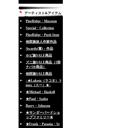
アーティスト&アイテム
別
PineRidge・Museum
Special・Collection
PineRidge・Push Item
他部族故人作家作品
Awards(賞)・作品
ホピ族SALE商品
ズニ族SALE商品（1部
ナバホ商品）
他部族SALE商品
↓★Lakota（ラコタ） S
ioux（スー）★↓
★Michael・Haskell
★Paul・Szabo
Barry・Johnson
★サンダーバードショ
ップファミリー★
★Frank・Patania・Sr