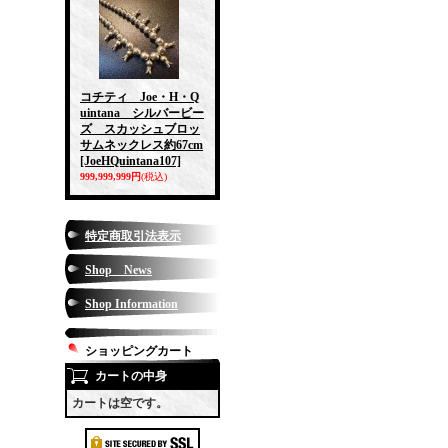
コチティ Joe・H・Q
uintana シルバービー
ズ スカッシュブロッ
サムネックレス約67cm
[JoeHQuintana107]
999,999,999円
(税込)
特定商取引法表示
Shop News
Shop Information
ショッピングカート
カートの中身
カートは空です。