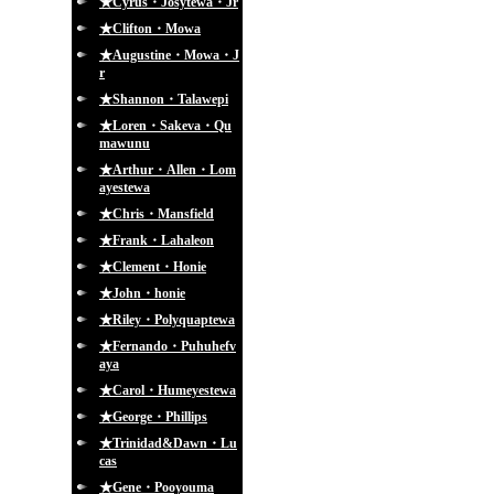
★Cyrus・Josytewa・Jr
★Clifton・Mowa
★Augustine・Mowa・J
r
★Shannon・Talawepi
★Loren・Sakeva・Qu
mawunu
★Arthur・Allen・Lom
ayestewa
★Chris・Mansfield
★Frank・Lahaleon
★Clement・Honie
★John・honie
★Riley・Polyquaptewa
★Fernando・Puhuhefv
aya
★Carol・Humeyestewa
★George・Phillips
★Trinidad&Dawn・Lu
cas
★Gene・Pooyouma