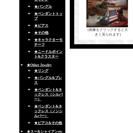
★バングル
★ペンダントトッ
プ
★ピアス
(画像をクリックすると大
★その他
きく見られます)
★キャラクターモ
チーフ
★ニードルポイン
ト&クラスター
★Other Jewelry
★リング
★バングル&ブレ
ス
★ペンダント&ネ
ックレス（シルバ
ー）
★ペンダント&ネ
ックレス（ノンシ
ルバー）
★ピアス&その他
★スー&シャイアンetc