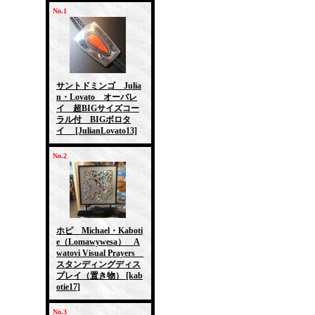
No.1
サントドミンゴ Julia
n・Lovato オーバレ
イ 超BIGサイズコー
ラル付 BIGボロタ
イ
[JulianLovato13]
No.2
ホピ Michael・Kaboti
e（Lomawywesa） A
watovi Visual Prayers
スタンディングディス
プレイ（置き物）
[kab
otie17]
No.3