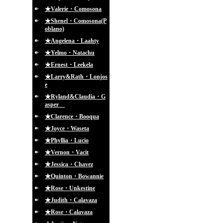
★Valerie・Comosona
★Shenel・Comosona(P
oblano)
★Angelena・Laahty
★Yelmo・Natachu
★Ernest・Leekela
★Larry&Rath・Lonjos
e
★Ryland&Claudia・G
asper
★Clarence・Booqua
★Joyce・Waseta
★Phyllia・Lucio
★Vernon・Vacit
★Jessica・Chavez
★Quinton・Bowannie
★Rose・Unkestine
★Judith・Calavaza
★Rose・Calavaza