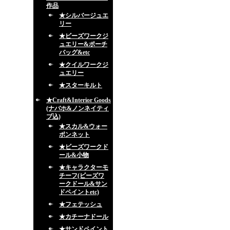
作品
★シルバージュエ
リー
★ビーズワークジ
ュエリー&ポーチ
バッグ&etc
★クイルワークジ
ュエリー
★スターキルト
★Craft&Interior Goods
(ナバホ&ノンネイティ
ブ込)
★スカル&ウォー
ボンネット
★ビーズワークド
ール&小物
★キャラクターモ
チーフ(ビーズワ
ークドール&サン
ドペイントetc)
★フェテッシュ
★カチーナドール
★サンドペイント