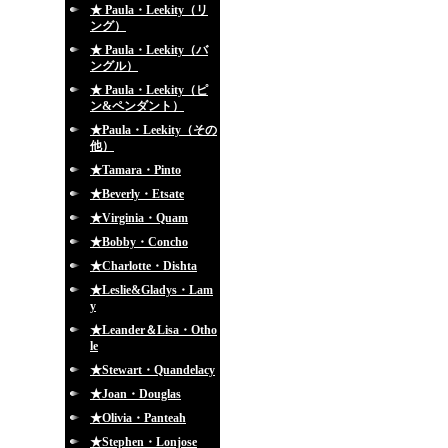
★ Paula・Leekity（リ
ング）
★ Paula・Leekity（バ
ングル）
★ Paula・Leekity（ピ
ン&ペンダント）
★Paula・Leekity（その
他）
★Tamara・Pinto
★Beverly・Etsate
★Virginia・Quam
★Bobby・Concho
★Charlotte・Dishta
★Leslie&Gladys・Lam
y
★Leander＆Lisa・Otho
le
★Stewart・Quandelacy
★Joan・Douglas
★Olivia・Panteah
★Stephen・Lonjose