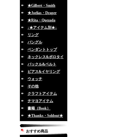
★Gilbert・Smith
★Joelias・Draper
★Rita・Quezada
↓★アイテム別★↓
リング
バングル
ペンダントトップ
ネックレス&ボロタイ
バックル&ベルト
ピアス&イヤリング
ウォッチ
その他
クラフトアイテム
チマヨアイテム
書籍（Book）
★Thanks・Soldout★
おすすめ商品