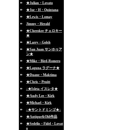
★Julian・Lovato
★Joe・H・Quintana
★Lewis・Lomay
Jimmy・Herald
★Cherokee チェロキー
★
★Larry・Golsh
★San Juan サンホゥア
ン★
★Mike・Bird-Romero
★Laguna ラグーナ★
★Duane・Maktima
★Chris・Pruitt
↓★Isleta イスレタ★
★Andy Lee・Kirk
★Michael・Kirk
↓★サントドミンゴ★↓
★Antique&Old作品
★Sedelio・Fidel・Lovat
o