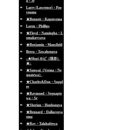
a・Jr
Larry (Lawrence)・Poo
youma
★Bennett・Kagenvema
Loren・Phillips
★Floyd・Namingha・L
omakuyvaya
★Benjamin・Mansfield
Berra・Tawahongva
↓★Hopi ホピ（現存）
★↓
★Sonwai（Verma・Ne
quatewa）
★Charles&Don・Suppl
ee
★Raymond・Sequapte
wa・Sr
★Sherian・Honhongva
★Bennard・Dallasvuya
oma
★Roy・Talahaftewa