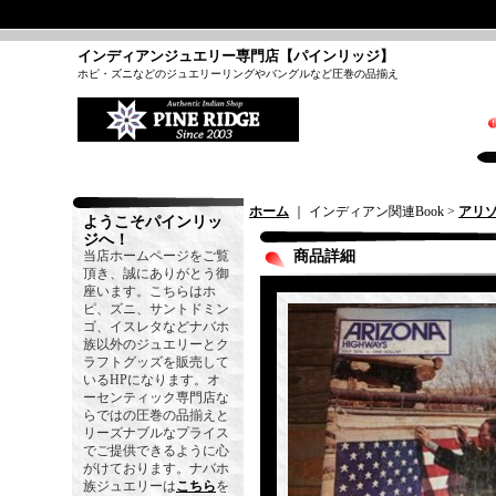
インディアンジュエリー専門店【パインリッジ】
ホピ・ズニなどのジュエリーリングやバングルなど圧巻の品揃え
ホーム
｜ インディアン関連Book >
アリ
ようこそパインリッ
ジへ！
当店ホームページをご覧
商品詳細
頂き、誠にありがとう御
座います。こちらはホ
ピ、ズニ、サントドミン
ゴ、イスレタなどナバホ
族以外のジュエリーとク
ラフトグッズを販売して
いるHPになります。オ
ーセンティック専門店な
らではの圧巻の品揃えと
リーズナブルなプライス
でご提供できるように心
がけております。ナバホ
族ジュエリーは
こちら
を