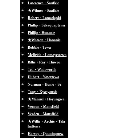
Lawrence・Saufkie
★Wilmer・Saufkie
Robert・Lomadapki
Phillip・Sekaquaptewa
Phillip・Honanie
★Watson・Honanie
Bobbie・Tewa
McBride・Lomayestewa
Billie・Ray・Hawee
Ted・Wadsworth
Hubert・Yowytewa
Norman・Honie・Sr
Tony・Kyasyousie
★Manuel・Hoyungwa
Vernon・Mansfield
Verden・Mansfield
★Willie・Archie・Tala
haftewa
Harvey・Quanimptew