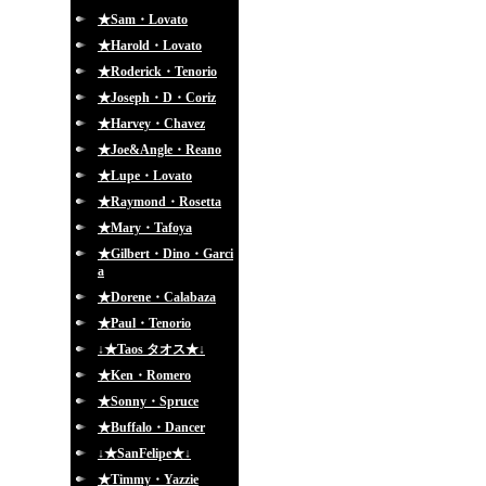
★Sam・Lovato
★Harold・Lovato
★Roderick・Tenorio
★Joseph・D・Coriz
★Harvey・Chavez
★Joe&Angle・Reano
★Lupe・Lovato
★Raymond・Rosetta
★Mary・Tafoya
★Gilbert・Dino・Garci
a
★Dorene・Calabaza
★Paul・Tenorio
↓★Taos タオス★↓
★Ken・Romero
★Sonny・Spruce
★Buffalo・Dancer
↓★SanFelipe★↓
★Timmy・Yazzie