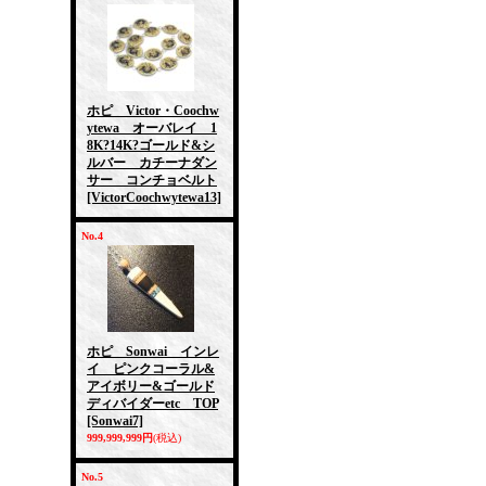
ホピ Victor・Coochw
ytewa オーバレイ 1
8K?14K?ゴールド&シ
ルバー カチーナダン
サー コンチョベルト
[VictorCoochwytewa13]
No.4
ホピ Sonwai インレ
イ ピンクコーラル&
アイボリー&ゴールド
ディバイダーetc TOP
[Sonwai7]
999,999,999円
(税込)
No.5