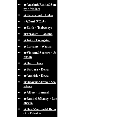
★Anselm&Rosita&Son
ny・Wallace
★Carmichael・Haloo
↓★Zuni ズニ★↓
★Edith・Tsabetsaye
★Veronica・Poblano
★Jake・Livingston
★Lorraine・Waatsa
★Vincent&Soccoro・Jo
hnson
★Don・Dewa
★Barbara・Dewa
★Andrick・Dewa
★Octavius&Irma・Seo
wtewa
★Albert・Banteah
★Ruddell&Nancy・Lac
onsello
★Dale&Sanford&Derri
ck・Edaakie