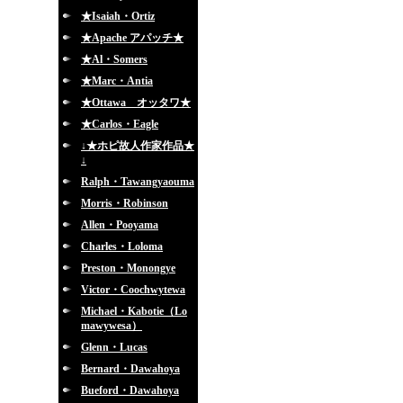
★Isaiah・Ortiz
★Apache アパッチ★
★Al・Somers
★Marc・Antia
★Ottawa オッタワ★
★Carlos・Eagle
↓★ホピ故人作家作品★
↓
Ralph・Tawangyaouma
Morris・Robinson
Allen・Pooyama
Charles・Loloma
Preston・Monongye
Victor・Coochwytewa
Michael・Kabotie（Lo
mawywesa）
Glenn・Lucas
Bernard・Dawahoya
Bueford・Dawahoya