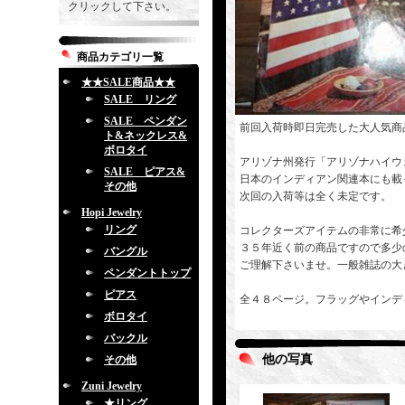
クリックして下さい。
商品カテゴリ一覧
★★SALE商品★★
SALE リング
SALE ペンダン
前回入荷時即日完売した大人気商
ト&ネックレス&
ボロタイ
アリゾナ州発行「アリゾナハイウ
SALE ピアス&
日本のインディアン関連本にも載
その他
次回の入荷等は全く未定です。
Hopi Jewelry
リング
コレクターズアイテムの非常に希
３５年近く前の商品ですので多少
バングル
ご理解下さいませ。一般雑誌の大
ペンダントトップ
ピアス
全４８ページ。フラッグやインデ
ボロタイ
バックル
他の写真
その他
Zuni Jewelry
★リング