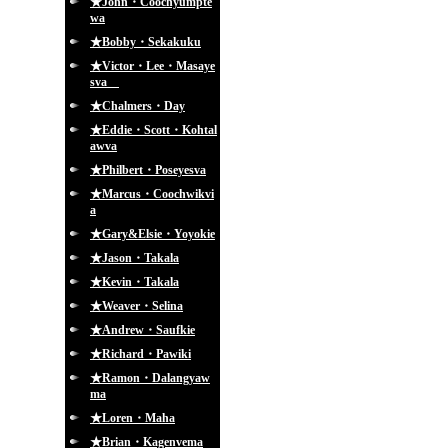
★John・Coochyumpte
wa
★Bobby・Sekakuku
★Victor・Lee・Masaye
sva
★Chalmers・Day
★Eddie・Scott・Kohtal
awva
★Philbert・Poseyesva
★Marcus・Coochwikvi
a
★Gary&Elsie・Yoyokie
★Jason・Takala
★Kevin・Takala
★Weaver・Selina
★Andrew・Saufkie
★Richard・Pawiki
★Ramon・Dalangyaw
ma
★Loren・Maha
★Brian・Kagenvema