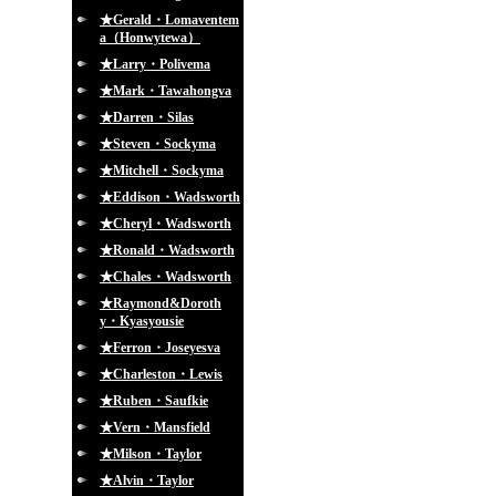
★Gerald・Lomaventem
a（Honwytewa）
★Larry・Polivema
★Mark・Tawahongva
★Darren・Silas
★Steven・Sockyma
★Mitchell・Sockyma
★Eddison・Wadsworth
★Cheryl・Wadsworth
★Ronald・Wadsworth
★Chales・Wadsworth
★Raymond&Doroth
y・Kyasyousie
★Ferron・Joseyesva
★Charleston・Lewis
★Ruben・Saufkie
★Vern・Mansfield
★Milson・Taylor
★Alvin・Taylor