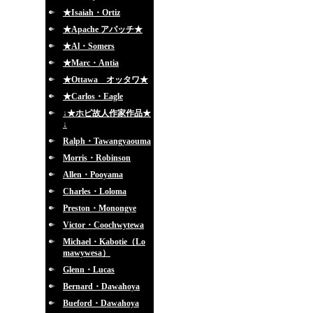
★Isaiah・Ortiz
★Apache アパッチ★
★Al・Somers
★Marc・Antia
★Ottawa オッタワ★
★Carlos・Eagle
↓★ホピ故人作家作品★
↓
Ralph・Tawangyaouma
Morris・Robinson
Allen・Pooyama
Charles・Loloma
Preston・Monongye
Victor・Coochwytewa
Michael・Kabotie（Lo
mawywesa）
Glenn・Lucas
Bernard・Dawahoya
Bueford・Dawahoya