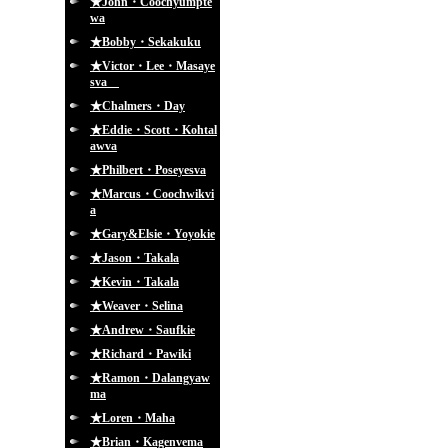
★John・Coochyumpte
wa
★Bobby・Sekakuku
★Victor・Lee・Masaye
sva
★Chalmers・Day
★Eddie・Scott・Kohtal
awva
★Philbert・Poseyesva
★Marcus・Coochwikvi
a
★Gary&Elsie・Yoyokie
★Jason・Takala
★Kevin・Takala
★Weaver・Selina
★Andrew・Saufkie
★Richard・Pawiki
★Ramon・Dalangyaw
ma
★Loren・Maha
★Brian・Kagenvema