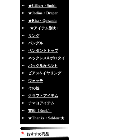
★Gilbert・Smith
★Joelias・Draper
★Rita・Quezada
↓★アイテム別★↓
リング
バングル
ペンダントトップ
ネックレス&ボロタイ
バックル&ベルト
ピアス&イヤリング
ウォッチ
その他
クラフトアイテム
チマヨアイテム
書籍（Book）
★Thanks・Soldout★
おすすめ商品