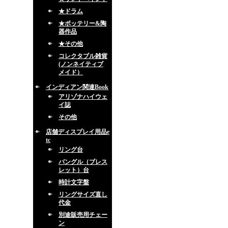
★ドラム
★ポッテリー&陶
器作品
★その他
コレクタブル雑貨
(ノンネイティブ
メイド）
インディアン関連Book
アリゾナハイウェ
イ誌
その他
店舗ディスプレイ用品e
tc
リング台
バングル（ブレス
レット）台
時計文字盤
リングサイズ直し
代金
別途販売用チェー
ン