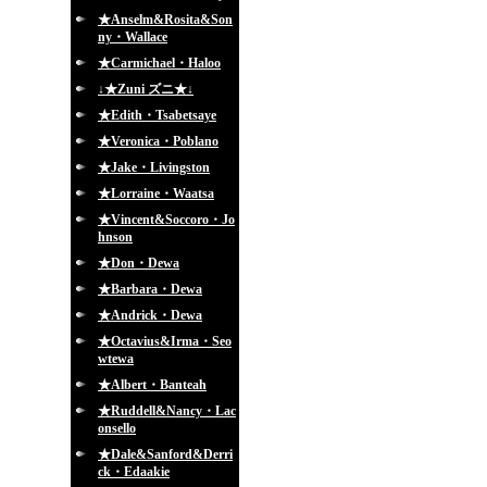
★Anselm&Rosita&Son
ny・Wallace
★Carmichael・Haloo
↓★Zuni ズニ★↓
★Edith・Tsabetsaye
★Veronica・Poblano
★Jake・Livingston
★Lorraine・Waatsa
★Vincent&Soccoro・Jo
hnson
★Don・Dewa
★Barbara・Dewa
★Andrick・Dewa
★Octavius&Irma・Seo
wtewa
★Albert・Banteah
★Ruddell&Nancy・Lac
onsello
★Dale&Sanford&Derri
ck・Edaakie