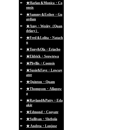
★Harlan＆Monica・Co
onsis
★Sammy＆Esther・Gu
ardian
★Amy・Wesley（Quan
delacy）
★Fred＆Lolita・Natach
u
★Tony&Ola・Eriacho
★Eldrick・Seowtewa
★Phyllis・Coonsis
★Susie&Faye・Lowsay
atee
★Quinton・Quam
★Thompson・Allapow
a
★Rayland&Patty・Eda
akie
★Edmond・Cooyate
★Sullivan・Shebola
★ Andrea・Lonjose