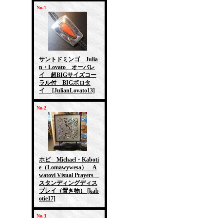
No.1
サントドミンゴ Julia
n・Lovato オーバレ
イ 超BIGサイズコー
ラル付 BIGボロタ
イ
[JulianLovato13]
No.2
ホピ Michael・Kaboti
e（Lomawywesa） A
watovi Visual Prayers
スタンディングディス
プレイ（置き物）
[kab
otie17]
No.3