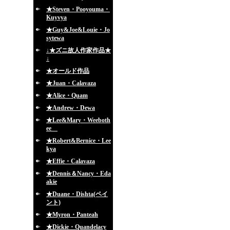
★Steven・Pooyouma・
Kuyvya
★Guy&Joe&Louie・Jo
sytewa
↓★ズニ故人作家作品★
↓
★オールド作品
★Juan・Calavaza
★Alice・Quam
★Andrew・Dewa
★Lee&Mary・Weeboth
ee
★Robert&Bernice・Lee
kya
★Effie・Calavaza
★Dennis＆Nancy・Eda
akie
★Duane・Dishta(ペイ
ント)
★Myron・Panteah
★Dickie・Quandelacy