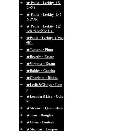
★ Paula・Leekity（リ
ング）
★ Paula・Leekity（バ
ングル）
★ Paula・Leekity（ピ
ン&ペンダント）
★Paula・Leekity（その
他）
★Tamara・Pinto
★Beverly・Etsate
★Virginia・Quam
★Bobby・Concho
★Charlotte・Dishta
★Leslie&Gladys・Lam
y
★Leander＆Lisa・Otho
le
★Stewart・Quandelacy
★Joan・Douglas
★Olivia・Panteah
★Stephen・Lonjose