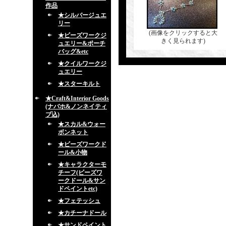
作品
★シルバージュエ
リー
(画像をクリックすると大
★ビーズワークジ
きく見られます)
ュエリー&ポーチ
バッグ&etc
★クイルワークジ
ュエリー
★スターキルト
★Craft&Interior Goods
(ナバホ&ノンネイティ
ブ込)
★スカル&ウォー
ボンネット
★ビーズワークド
ール&小物
★キャラクターモ
チーフ(ビーズワ
ークドール&サン
ドペイントetc)
★フェテッシュ
★カチーナドール
★サンドペイント