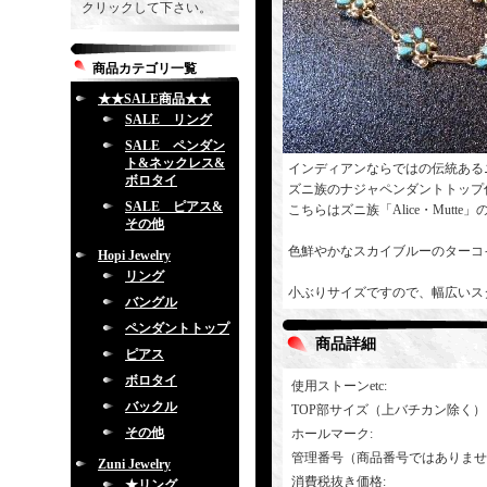
クリックして下さい。
商品カテゴリ一覧
★★SALE商品★★
SALE リング
SALE ペンダン
ト&ネックレス&
インディアンならではの伝統ある
ボロタイ
ズニ族のナジャペンダントトップ
SALE ピアス&
こちらはズニ族「Alice・Mutt
その他
色鮮やかなスカイブルーのターコ
Hopi Jewelry
リング
小ぶりサイズですので、幅広いス
バングル
ペンダントトップ
商品詳細
ピアス
ボロタイ
使用ストーンetc
:
バックル
TOP部サイズ（上バチカン除く）
その他
ホールマーク
:
管理番号（商品番号ではありませ
Zuni Jewelry
消費税抜き価格
:
★リング