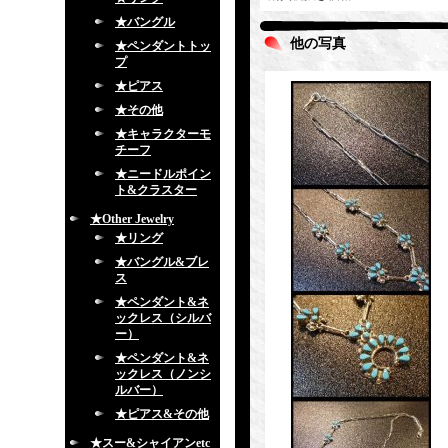
★バングル
他の写真
★ペンダントトッ
プ
★ピアス
★その他
★キャラクターモ
チーフ
★ニードルポイン
ト&クラスター
★Other Jewelry
★リング
★バングル&ブレ
ス
★ペンダント&ネ
ックレス（シルバ
ー）
★ペンダント&ネ
ックレス（ノンシ
ルバー）
★ピアス&その他
★スー&シャイアンetc