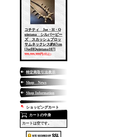
コチティ Joe・H・Q
uintana シルバービー
ズ スカッシュブロッ
サムネックレス約67cm
[JoeHQuintana107]
999,999,999円
(税込)
特定商取引法表示
Shop News
Shop Information
ショッピングカート
カートの中身
カートは空です。