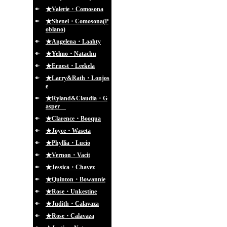
★Valerie・Comosona
★Shenel・Comosona(P
oblano)
★Angelena・Laahty
★Yelmo・Natachu
★Ernest・Leekela
★Larry&Rath・Lonjos
e
★Ryland&Claudia・G
asper
★Clarence・Booqua
★Joyce・Waseta
★Phyllia・Lucio
★Vernon・Vacit
★Jessica・Chavez
★Quinton・Bowannie
★Rose・Unkestine
★Judith・Calavaza
★Rose・Calavaza