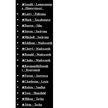
★Gerald・Lomaventem
a（Honwytewa）
★Larry・Polivema
★Mark・Tawahongva
★Darren・Silas
★Steven・Sockyma
★Mitchell・Sockyma
★Eddison・Wadsworth
★Cheryl・Wadsworth
★Ronald・Wadsworth
★Chales・Wadsworth
★Raymond&Doroth
y・Kyasyousie
★Ferron・Joseyesva
★Charleston・Lewis
★Ruben・Saufkie
★Vern・Mansfield
★Milson・Taylor
★Alvin・Taylor