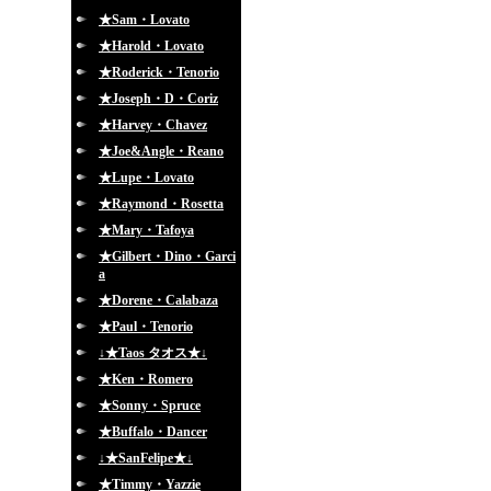
★Sam・Lovato
★Harold・Lovato
★Roderick・Tenorio
★Joseph・D・Coriz
★Harvey・Chavez
★Joe&Angle・Reano
★Lupe・Lovato
★Raymond・Rosetta
★Mary・Tafoya
★Gilbert・Dino・Garci
a
★Dorene・Calabaza
★Paul・Tenorio
↓★Taos タオス★↓
★Ken・Romero
★Sonny・Spruce
★Buffalo・Dancer
↓★SanFelipe★↓
★Timmy・Yazzie