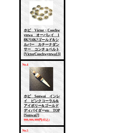
ホピ Victor・Coochw
ytewa オーバレイ 1
8K?14K?ゴールド&シ
ルバー カチーナダン
サー コンチョベルト
[VictorCoochwytewa13]
No.4
ホピ Sonwai インレ
イ ピンクコーラル&
アイボリー&ゴールド
ディバイダーetc TOP
[Sonwai7]
999,999,999円
(税込)
No.5