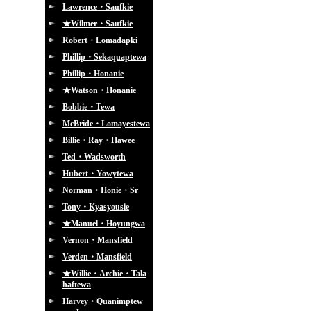
Lawrence・Saufkie
★Wilmer・Saufkie
Robert・Lomadapki
Phillip・Sekaquaptewa
Phillip・Honanie
★Watson・Honanie
Bobbie・Tewa
McBride・Lomayestewa
Billie・Ray・Hawee
Ted・Wadsworth
Hubert・Yowytewa
Norman・Honie・Sr
Tony・Kyasyousie
★Manuel・Hoyungwa
Vernon・Mansfield
Verden・Mansfield
★Willie・Archie・Tala
haftewa
Harvey・Quanimptew