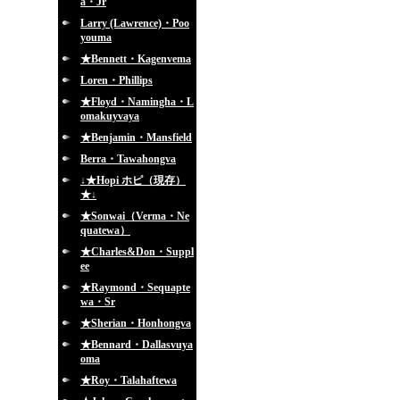
a・Jr
Larry (Lawrence)・Poo
youma
★Bennett・Kagenvema
Loren・Phillips
★Floyd・Namingha・L
omakuyvaya
★Benjamin・Mansfield
Berra・Tawahongva
↓★Hopi ホピ（現存）
★↓
★Sonwai（Verma・Ne
quatewa）
★Charles&Don・Suppl
ee
★Raymond・Sequapte
wa・Sr
★Sherian・Honhongva
★Bennard・Dallasvuya
oma
★Roy・Talahaftewa