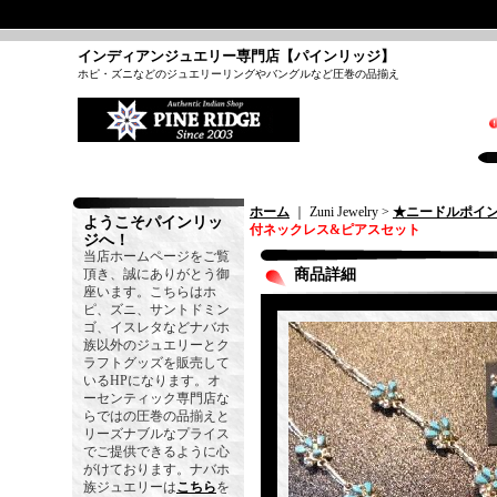
インディアンジュエリー専門店【パインリッジ】
ホピ・ズニなどのジュエリーリングやバングルなど圧巻の品揃え
ホーム
｜ Zuni Jewelry >
★ニードルポイ
ようこそパインリッ
付ネックレス&ピアスセット
ジへ！
当店ホームページをご覧
頂き、誠にありがとう御
商品詳細
座います。こちらはホ
ピ、ズニ、サントドミン
ゴ、イスレタなどナバホ
族以外のジュエリーとク
ラフトグッズを販売して
いるHPになります。オ
ーセンティック専門店な
らではの圧巻の品揃えと
リーズナブルなプライス
でご提供できるように心
がけております。ナバホ
族ジュエリーは
こちら
を