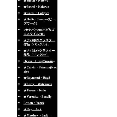
★Justin・Natewa
★Pascal・Nakewa
★Carol ・Lateyice
★Hollie・Booqua(ビー
ズワーク)
↓★ナバホetc(ホピ&ズ
ニスタイル)★↓
★ナバホ作クラスター
作品（バングル）
★ナバホ作クラスター
作品（リングetc）
Hyson・Craig(Navajo)
★Calvin・Peterson(Nav
ajo)
★Raymond・Boyd
★Larry・Watchman
★Tevesa・Jenio
★Veronica・Benally
Edison・Yazzie
★Ray・Jack
★Matthew・Jack