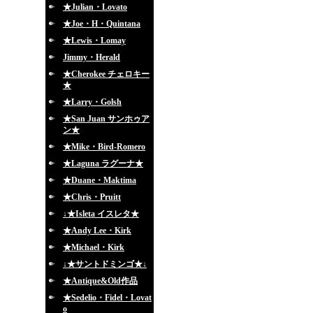
★Julian・Lovato
★Joe・H・Quintana
★Lewis・Lomay
Jimmy・Herald
★Cherokee チェロキー
★
★Larry・Golsh
★San Juan サンホゥア
ン★
★Mike・Bird-Romero
★Laguna ラグーナ★
★Duane・Maktima
★Chris・Pruitt
↓★Isleta イスレタ★
★Andy Lee・Kirk
★Michael・Kirk
↓★サントドミンゴ★↓
★Antique&Old作品
★Sedelio・Fidel・Lovat
o