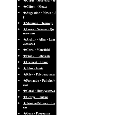
★Cyrus・Josytewa・Jr
★Clifton・Mowa
★Augustine・Mowa・J
r
★Shannon・Talawepi
★Loren・Sakeva・Qu
mawunu
★Arthur・Allen・Lom
ayestewa
★Chris・Mansfield
★Frank・Lahaleon
★Clement・Honie
★John・honie
★Riley・Polyquaptewa
★Fernando・Puhuhefv
aya
★Carol・Humeyestewa
★George・Phillips
★Trinidad&Dawn・Lu
cas
★Gene・Pooyouma