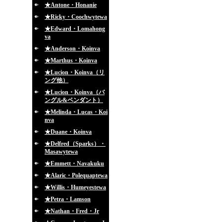
★Antone・Honanie
★Ricky・Coochwytewa
★Edward・Lomahong
va
★Anderson・Koinva
★Marthus・Koinva
★Lucion・Koinva（リ
ング他）
★Lucion・Koinva（バ
ングル&ペンダント）
★Melinda・Lucas・Koi
nva
★Duane・Koinva
★Delfred（Sparks）・
Masawytewa
★Emmett・Navakuku
★Alaric・Polequaptewa
★Willis・Humeyestewa
★Petra・Lamson
★Nathan・Fred・Jr