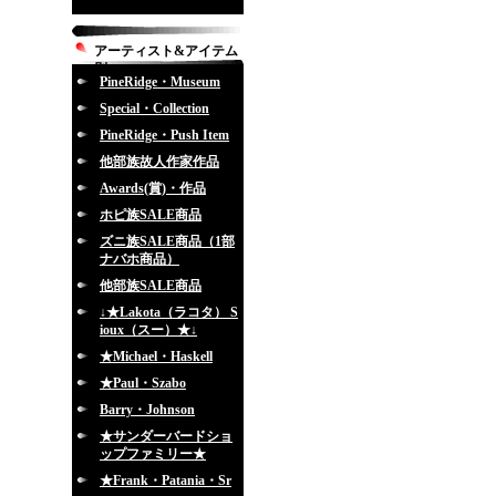
アーティスト&アイテム
別
PineRidge・Museum
Special・Collection
PineRidge・Push Item
他部族故人作家作品
Awards(賞)・作品
ホピ族SALE商品
ズニ族SALE商品（1部
ナバホ商品）
他部族SALE商品
↓★Lakota（ラコタ） S
ioux（スー）★↓
★Michael・Haskell
★Paul・Szabo
Barry・Johnson
★サンダーバードショ
ップファミリー★
★Frank・Patania・Sr