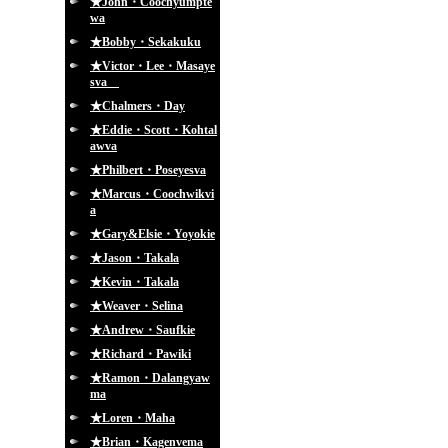
★John・Coochyumpte
wa
★Bobby・Sekakuku
★Victor・Lee・Masaye
sva
★Chalmers・Day
★Eddie・Scott・Kohtal
awva
★Philbert・Poseyesva
★Marcus・Coochwikvi
a
★Gary&Elsie・Yoyokie
★Jason・Takala
★Kevin・Takala
★Weaver・Selina
★Andrew・Saufkie
★Richard・Pawiki
★Ramon・Dalangyaw
ma
★Loren・Maha
★Brian・Kagenvema