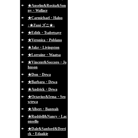
★Anselm&Rosita&Son
ny・Wallace
★Carmichael・Haloo
↓★Zuni ズニ★↓
★Edith・Tsabetsaye
★Veronica・Poblano
★Jake・Livingston
★Lorraine・Waatsa
★Vincent&Soccoro・Jo
hnson
★Don・Dewa
★Barbara・Dewa
★Andrick・Dewa
★Octavius&Irma・Seo
wtewa
★Albert・Banteah
★Ruddell&Nancy・Lac
onsello
★Dale&Sanford&Derri
ck・Edaakie