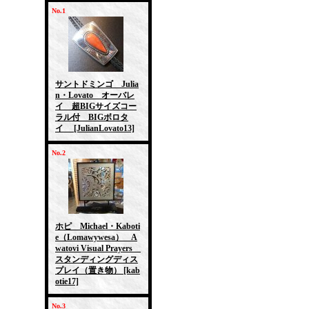
No.1
サントドミンゴ Julia
n・Lovato オーバレ
イ 超BIGサイズコー
ラル付 BIGボロタ
イ
[JulianLovato13]
No.2
ホピ Michael・Kaboti
e（Lomawywesa） A
watovi Visual Prayers
スタンディングディス
プレイ（置き物）
[kab
otie17]
No.3