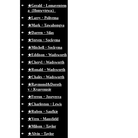
★Gerald・Lomaventem
a（Honwytewa）
★Larry・Polivema
★Mark・Tawahongva
★Darren・Silas
★Steven・Sockyma
★Mitchell・Sockyma
★Eddison・Wadsworth
★Cheryl・Wadsworth
★Ronald・Wadsworth
★Chales・Wadsworth
★Raymond&Doroth
y・Kyasyousie
★Ferron・Joseyesva
★Charleston・Lewis
★Ruben・Saufkie
★Vern・Mansfield
★Milson・Taylor
★Alvin・Taylor