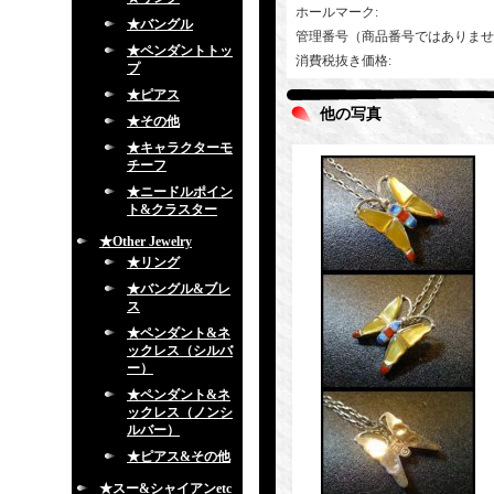
ホールマーク
:
★バングル
管理番号（商品番号ではありませ
★ペンダントトッ
消費税抜き価格
:
プ
★ピアス
他の写真
★その他
★キャラクターモ
チーフ
★ニードルポイン
ト&クラスター
★Other Jewelry
★リング
★バングル&ブレ
ス
★ペンダント&ネ
ックレス（シルバ
ー）
★ペンダント&ネ
ックレス（ノンシ
ルバー）
★ピアス&その他
★スー&シャイアンetc