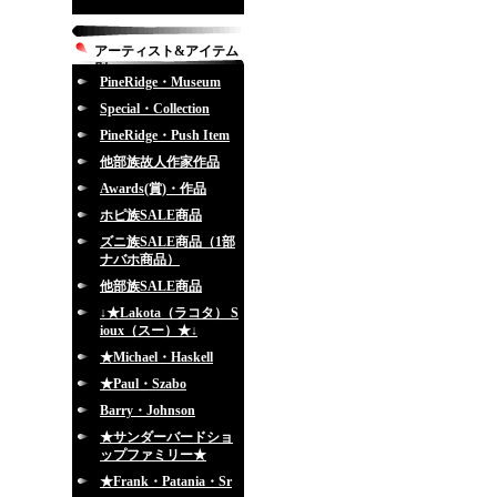
アーティスト&アイテム
別
PineRidge・Museum
Special・Collection
PineRidge・Push Item
他部族故人作家作品
Awards(賞)・作品
ホピ族SALE商品
ズニ族SALE商品（1部
ナバホ商品）
他部族SALE商品
↓★Lakota（ラコタ） S
ioux（スー）★↓
★Michael・Haskell
★Paul・Szabo
Barry・Johnson
★サンダーバードショ
ップファミリー★
★Frank・Patania・Sr