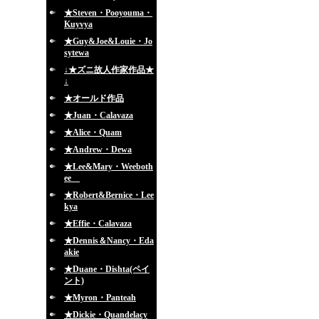
★Steven・Pooyouma・
Kuyvya
★Guy&Joe&Louie・Jo
sytewa
↓★ズニ故人作家作品★
↓
★オールド作品
★Juan・Calavaza
★Alice・Quam
★Andrew・Dewa
★Lee&Mary・Weeboth
ee
★Robert&Bernice・Lee
kya
★Effie・Calavaza
★Dennis＆Nancy・Eda
akie
★Duane・Dishta(ペイ
ント)
★Myron・Panteah
★Dickie・Quandelacy