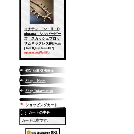
コチティ Joe・H・Q
uintana シルバービー
ズ スカッシュブロッ
サムネックレス約67cm
[JoeHQuintana107]
999,999,999円
(税込)
特定商取引法表示
Shop News
Shop Information
ショッピングカート
カートの中身
カートは空です。