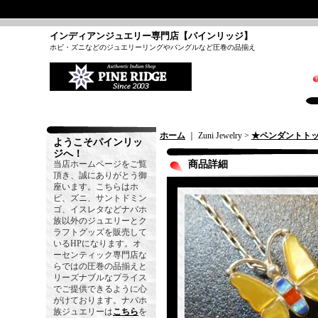
インディアンジュエリー専門店【パインリッジ】
ホピ・ズニなどのジュエリーリングやバングルなど圧巻の品揃え
ホーム
｜ Zuni Jewelry >
★ペンダントト
ようこそパインリッ
ジへ！
当店ホームページをご覧
商品詳細
頂き、誠にありがとう御
座います。こちらはホ
ピ、ズニ、サントドミン
ゴ、イスレタなどナバホ
族以外のジュエリーとク
ラフトグッズを販売して
いるHPになります。オ
ーセンティック専門店な
らではの圧巻の品揃えと
リーズナブルなプライス
でご提供できるように心
がけております。ナバホ
族ジュエリーは
こちら
を