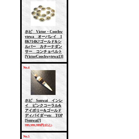
ホピ Victor・Coochw
ytewa オーバレイ 1
8K?14K?ゴールド&シ
ルバー カチーナダン
サー コンチョベルト
[VictorCoochwytewa13]
No.4
ホピ Sonwai インレ
イ ピンクコーラル&
アイボリー&ゴールド
ディバイダーetc TOP
[Sonwai7]
999,999,999円
(税込)
No.5