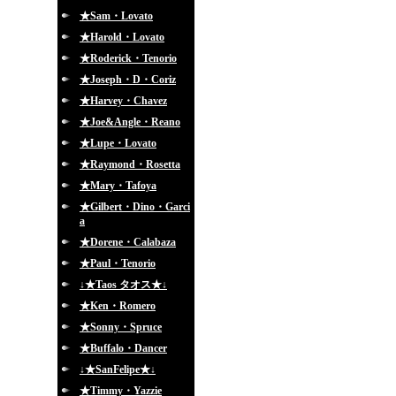
★Sam・Lovato
★Harold・Lovato
★Roderick・Tenorio
★Joseph・D・Coriz
★Harvey・Chavez
★Joe&Angle・Reano
★Lupe・Lovato
★Raymond・Rosetta
★Mary・Tafoya
★Gilbert・Dino・Garci
a
★Dorene・Calabaza
★Paul・Tenorio
↓★Taos タオス★↓
★Ken・Romero
★Sonny・Spruce
★Buffalo・Dancer
↓★SanFelipe★↓
★Timmy・Yazzie