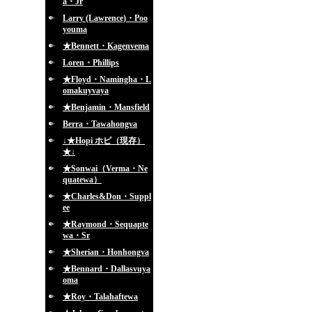
a・Jr
Larry (Lawrence)・Poo
youma
★Bennett・Kagenvema
Loren・Phillips
★Floyd・Namingha・L
omakuyvaya
★Benjamin・Mansfield
Berra・Tawahongva
↓★Hopi ホピ（現存）
★↓
★Sonwai（Verma・Ne
quatewa）
★Charles&Don・Suppl
ee
★Raymond・Sequapte
wa・Sr
★Sherian・Honhongva
★Bennard・Dallasvuya
oma
★Roy・Talahaftewa