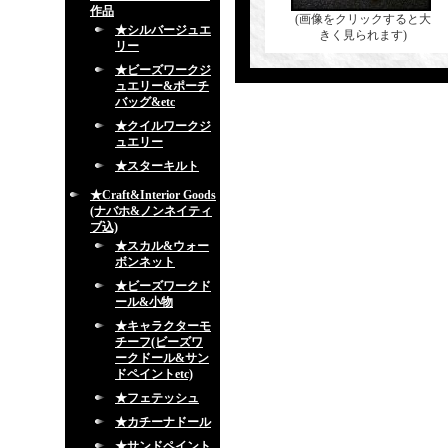
作品
(画像をクリックすると大
★シルバージュエ
きく見られます)
リー
★ビーズワークジ
ュエリー&ポーチ
バッグ&etc
★クイルワークジ
ュエリー
★スターキルト
★Craft&Interior Goods
(ナバホ&ノンネイティ
ブ込)
★スカル&ウォー
ボンネット
★ビーズワークド
ール&小物
★キャラクターモ
チーフ(ビーズワ
ークドール&サン
ドペイントetc)
★フェテッシュ
★カチーナドール
★サンドペイント