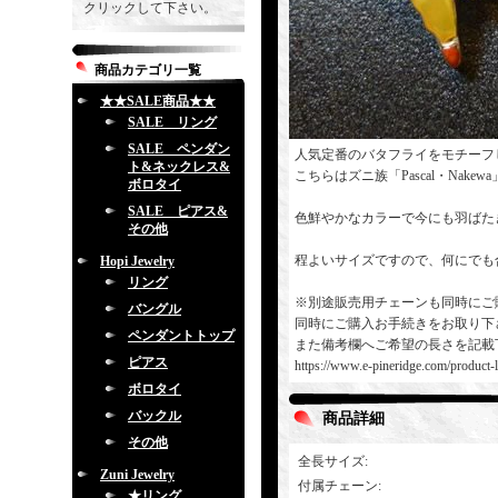
クリックして下さい。
商品カテゴリ一覧
★★SALE商品★★
SALE リング
SALE ペンダン
人気定番のバタフライをモチーフ
ト&ネックレス&
こちらはズニ族「Pascal・Nak
ボロタイ
SALE ピアス&
色鮮やかなカラーで今にも羽ばた
その他
程よいサイズですので、何にでも
Hopi Jewelry
リング
※別途販売用チェーンも同時にご
バングル
同時にご購入お手続きをお取り下
ペンダントトップ
また備考欄へご希望の長さを記載
ピアス
https://www.e-pineridge.com/product-l
ボロタイ
バックル
商品詳細
その他
全長サイズ
:
Zuni Jewelry
付属チェーン
:
★リング