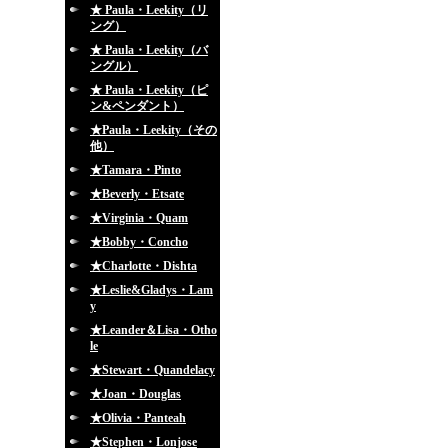
★ Paula・Leekity（リ
ング）
★ Paula・Leekity（バ
ングル）
★ Paula・Leekity（ピ
ン&ペンダント）
★Paula・Leekity（その
他）
★Tamara・Pinto
★Beverly・Etsate
★Virginia・Quam
★Bobby・Concho
★Charlotte・Dishta
★Leslie&Gladys・Lam
y
★Leander＆Lisa・Otho
le
★Stewart・Quandelacy
★Joan・Douglas
★Olivia・Panteah
★Stephen・Lonjose