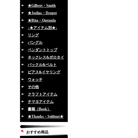
★Gilbert・Smith
★Joelias・Draper
★Rita・Quezada
↓★アイテム別★↓
リング
バングル
ペンダントトップ
ネックレス&ボロタイ
バックル&ベルト
ピアス&イヤリング
ウォッチ
その他
クラフトアイテム
チマヨアイテム
書籍（Book）
★Thanks・Soldout★
おすすめ商品