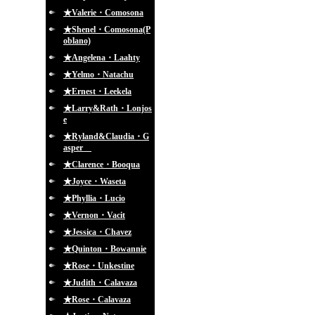
★Valerie・Comosona
★Shenel・Comosona(P
oblano)
★Angelena・Laahty
★Yelmo・Natachu
★Ernest・Leekela
★Larry&Rath・Lonjos
e
★Ryland&Claudia・G
asper
★Clarence・Booqua
★Joyce・Waseta
★Phyllia・Lucio
★Vernon・Vacit
★Jessica・Chavez
★Quinton・Bowannie
★Rose・Unkestine
★Judith・Calavaza
★Rose・Calavaza