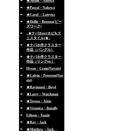
★Justin・Natewa
★Pascal・Nakewa
★Carol ・Lateyice
★Hollie・Booqua(ビー
ズワーク)
↓★ナバホetc(ホピ&ズ
ニスタイル)★↓
★ナバホ作クラスター
作品（バングル）
★ナバホ作クラスター
作品（リングetc）
Hyson・Craig(Navajo)
★Calvin・Peterson(Nav
ajo)
★Raymond・Boyd
★Larry・Watchman
★Tevesa・Jenio
★Veronica・Benally
Edison・Yazzie
★Ray・Jack
★Matthew・Jack