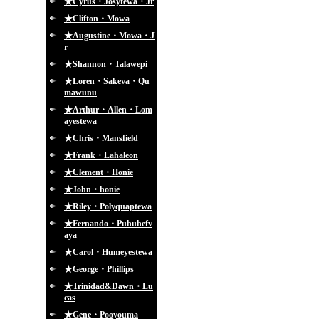
★Cyrus・Josytewa・Jr
★Clifton・Mowa
★Augustine・Mowa・J
r
★Shannon・Talawepi
★Loren・Sakeva・Qu
mawunu
★Arthur・Allen・Lom
ayestewa
★Chris・Mansfield
★Frank・Lahaleon
★Clement・Honie
★John・honie
★Riley・Polyquaptewa
★Fernando・Puhuhefv
aya
★Carol・Humeyestewa
★George・Phillips
★Trinidad&Dawn・Lu
cas
★Gene・Pooyouma