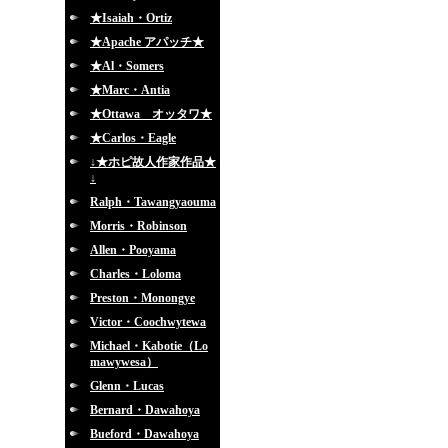
★Isaiah・Ortiz
★Apache アパッチ★
★Al・Somers
★Marc・Antia
★Ottawa オッタワ★
★Carlos・Eagle
↓★ホピ故人作家作品★
↓
Ralph・Tawangyaouma
Morris・Robinson
Allen・Pooyama
Charles・Loloma
Preston・Monongye
Victor・Coochwytewa
Michael・Kabotie（Lo
mawywesa）
Glenn・Lucas
Bernard・Dawahoya
Bueford・Dawahoya