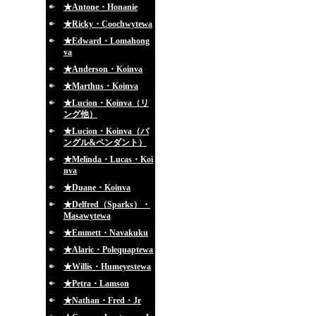
★Antone・Honanie
★Ricky・Coochwytewa
★Edward・Lomahong
va
★Anderson・Koinva
★Marthus・Koinva
★Lucion・Koinva（リ
ング他）
★Lucion・Koinva（バ
ングル&ペンダント）
★Melinda・Lucas・Koi
nva
★Duane・Koinva
★Delfred（Sparks）・
Masawytewa
★Emmett・Navakuku
★Alaric・Polequaptewa
★Willis・Humeyestewa
★Petra・Lamson
★Nathan・Fred・Jr