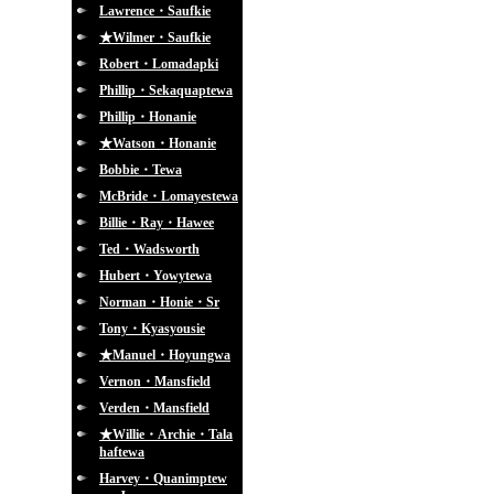
Lawrence・Saufkie
★Wilmer・Saufkie
Robert・Lomadapki
Phillip・Sekaquaptewa
Phillip・Honanie
★Watson・Honanie
Bobbie・Tewa
McBride・Lomayestewa
Billie・Ray・Hawee
Ted・Wadsworth
Hubert・Yowytewa
Norman・Honie・Sr
Tony・Kyasyousie
★Manuel・Hoyungwa
Vernon・Mansfield
Verden・Mansfield
★Willie・Archie・Tala
haftewa
Harvey・Quanimptew