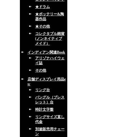
★ドラム
★ポッテリー&陶
器作品
★その他
コレクタブル雑貨
(ノンネイティブ
メイド）
インディアン関連Book
アリゾナハイウェ
イ誌
その他
店舗ディスプレイ用品e
tc
リング台
バングル（ブレス
レット）台
時計文字盤
リングサイズ直し
代金
別途販売用チェー
ン