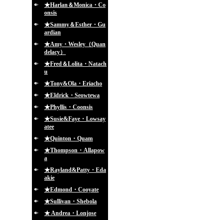
★Harlan＆Monica・Co
onsis
★Sammy＆Esther・Gu
ardian
★Amy・Wesley（Quan
delacy）
★Fred＆Lolita・Natach
u
★Tony&Ola・Eriacho
★Eldrick・Seowtewa
★Phyllis・Coonsis
★Susie&Faye・Lowsay
atee
★Quinton・Quam
★Thompson・Allapow
a
★Rayland&Patty・Eda
akie
★Edmond・Cooyate
★Sullivan・Shebola
★ Andrea・Lonjose