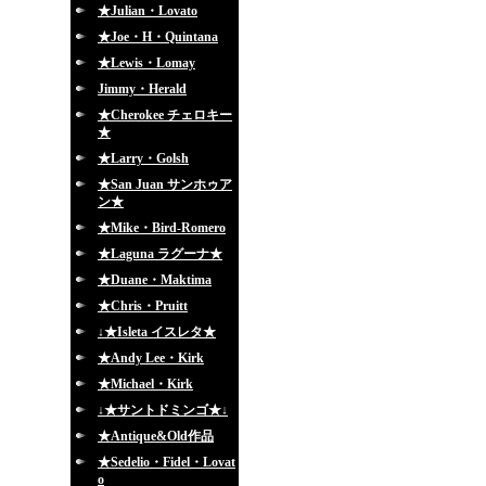
★Julian・Lovato
★Joe・H・Quintana
★Lewis・Lomay
Jimmy・Herald
★Cherokee チェロキー
★
★Larry・Golsh
★San Juan サンホゥア
ン★
★Mike・Bird-Romero
★Laguna ラグーナ★
★Duane・Maktima
★Chris・Pruitt
↓★Isleta イスレタ★
★Andy Lee・Kirk
★Michael・Kirk
↓★サントドミンゴ★↓
★Antique&Old作品
★Sedelio・Fidel・Lovat
o