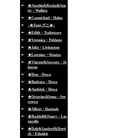
★Anselm&Rosita&Son
ny・Wallace
★Carmichael・Haloo
↓★Zuni ズニ★↓
★Edith・Tsabetsaye
★Veronica・Poblano
★Jake・Livingston
★Lorraine・Waatsa
★Vincent&Soccoro・Jo
hnson
★Don・Dewa
★Barbara・Dewa
★Andrick・Dewa
★Octavius&Irma・Seo
wtewa
★Albert・Banteah
★Ruddell&Nancy・Lac
onsello
★Dale&Sanford&Derri
ck・Edaakie