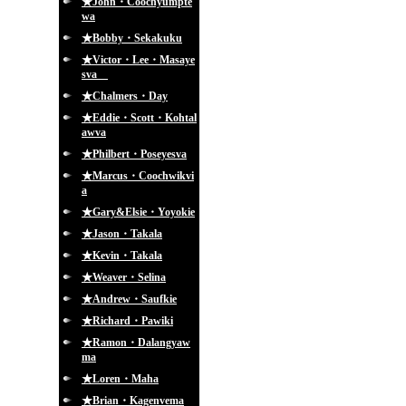
★John・Coochyumpte
wa
★Bobby・Sekakuku
★Victor・Lee・Masaye
sva
★Chalmers・Day
★Eddie・Scott・Kohtal
awva
★Philbert・Poseyesva
★Marcus・Coochwikvi
a
★Gary&Elsie・Yoyokie
★Jason・Takala
★Kevin・Takala
★Weaver・Selina
★Andrew・Saufkie
★Richard・Pawiki
★Ramon・Dalangyaw
ma
★Loren・Maha
★Brian・Kagenvema