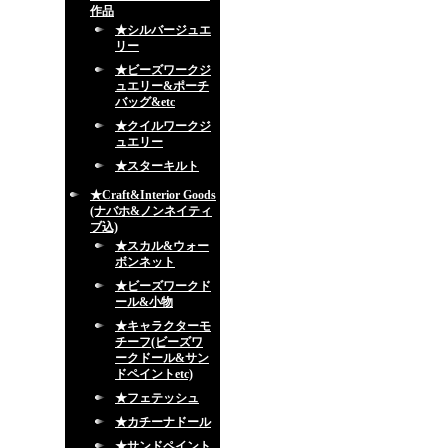
作品
★シルバージュエ
リー
★ビーズワークジ
ュエリー&ポーチ
バッグ&etc
★クイルワークジ
ュエリー
★スターキルト
★Craft&Interior Goods
(ナバホ&ノンネイティ
ブ込)
★スカル&ウォー
ボンネット
★ビーズワークド
ール&小物
★キャラクターモ
チーフ(ビーズワ
ークドール&サン
ドペイントetc)
★フェテッシュ
★カチーナドール
★サンドペイント