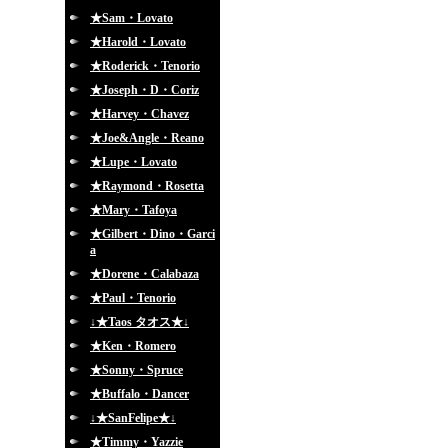
★Sam・Lovato
★Harold・Lovato
★Roderick・Tenorio
★Joseph・D・Coriz
★Harvey・Chavez
★Joe&Angle・Reano
★Lupe・Lovato
★Raymond・Rosetta
★Mary・Tafoya
★Gilbert・Dino・Garci
a
★Dorene・Calabaza
★Paul・Tenorio
↓★Taos タオス★↓
★Ken・Romero
★Sonny・Spruce
★Buffalo・Dancer
↓★SanFelipe★↓
★Timmy・Yazzie