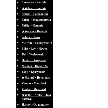
Lawrence・Saufkie
★Wilmer・Saufkie
Robert・Lomadapki
Phillip・Sekaquaptewa
Phillip・Honanie
★Watson・Honanie
Bobbie・Tewa
McBride・Lomayestewa
Billie・Ray・Hawee
Ted・Wadsworth
Hubert・Yowytewa
Norman・Honie・Sr
Tony・Kyasyousie
★Manuel・Hoyungwa
Vernon・Mansfield
Verden・Mansfield
★Willie・Archie・Tala
haftewa
Harvey・Quanimptew