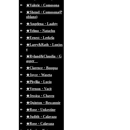
★Valerie・Comosona
★Shenel・Comosona(P
oblano)
★Angelena・Laahty
★Yelmo・Natachu
★Ernest・Leekela
★Larry&Rath・Lonjos
e
★Ryland&Claudia・G
asper
★Clarence・Booqua
★Joyce・Waseta
★Phyllia・Lucio
★Vernon・Vacit
★Jessica・Chavez
★Quinton・Bowannie
★Rose・Unkestine
★Judith・Calavaza
★Rose・Calavaza