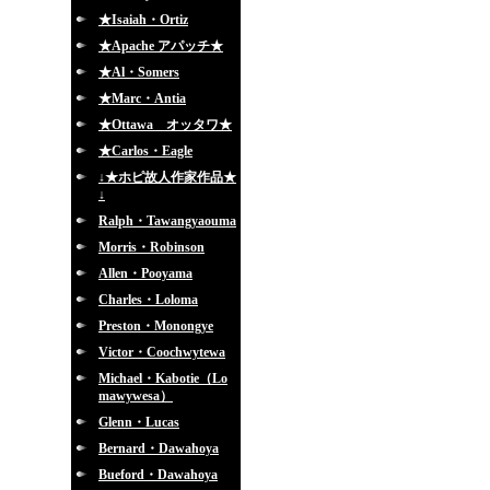
★Isaiah・Ortiz
★Apache アパッチ★
★Al・Somers
★Marc・Antia
★Ottawa オッタワ★
★Carlos・Eagle
↓★ホピ故人作家作品★
↓
Ralph・Tawangyaouma
Morris・Robinson
Allen・Pooyama
Charles・Loloma
Preston・Monongye
Victor・Coochwytewa
Michael・Kabotie（Lo
mawywesa）
Glenn・Lucas
Bernard・Dawahoya
Bueford・Dawahoya