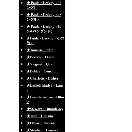
★ Paula・Leekity（リ
ング）
★ Paula・Leekity（バ
ングル）
★ Paula・Leekity（ピ
ン&ペンダント）
★Paula・Leekity（その
他）
★Tamara・Pinto
★Beverly・Etsate
★Virginia・Quam
★Bobby・Concho
★Charlotte・Dishta
★Leslie&Gladys・Lam
y
★Leander＆Lisa・Otho
le
★Stewart・Quandelacy
★Joan・Douglas
★Olivia・Panteah
★Stephen・Lonjose