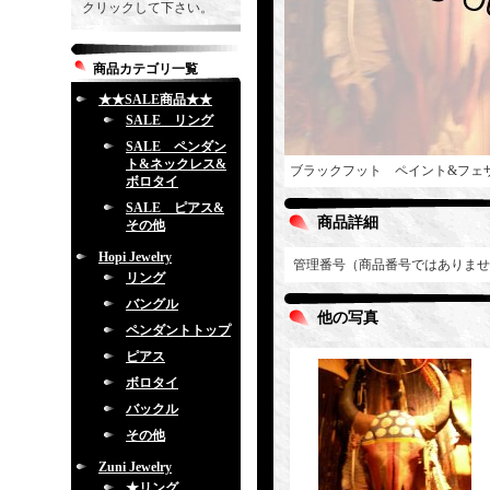
クリックして下さい。
商品カテゴリ一覧
★★SALE商品★★
SALE リング
SALE ペンダン
ト&ネックレス&
ブラックフット ペイント&フェ
ボロタイ
SALE ピアス&
商品詳細
その他
Hopi Jewelry
管理番号（商品番号ではありませ
リング
バングル
他の写真
ペンダントトップ
ピアス
ボロタイ
バックル
その他
Zuni Jewelry
★リング