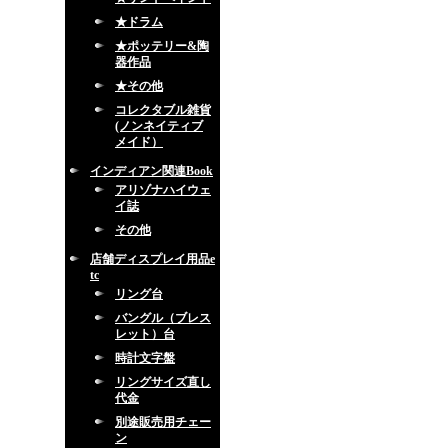
★ドラム
★ポッテリー&陶
器作品
★その他
コレクタブル雑貨
(ノンネイティブ
メイド）
インディアン関連Book
アリゾナハイウェ
イ誌
その他
店舗ディスプレイ用品e
tc
リング台
バングル（ブレス
レット）台
時計文字盤
リングサイズ直し
代金
別途販売用チェー
ン