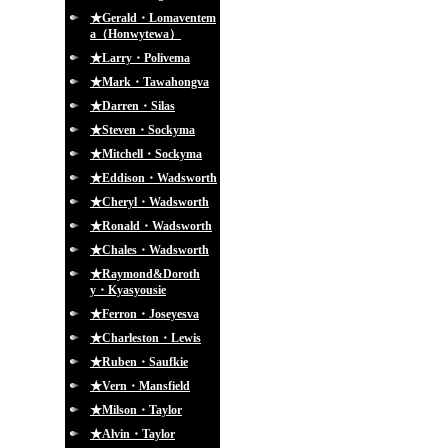
★Gerald・Lomaventem
a（Honwytewa）
★Larry・Polivema
★Mark・Tawahongva
★Darren・Silas
★Steven・Sockyma
★Mitchell・Sockyma
★Eddison・Wadsworth
★Cheryl・Wadsworth
★Ronald・Wadsworth
★Chales・Wadsworth
★Raymond&Doroth
y・Kyasyousie
★Ferron・Joseyesva
★Charleston・Lewis
★Ruben・Saufkie
★Vern・Mansfield
★Milson・Taylor
★Alvin・Taylor