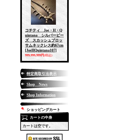
コチティ Joe・H・Q
uintana シルバービー
ズ スカッシュブロッ
サムネックレス約67cm
[JoeHQuintana107]
999,999,999円
(税込)
特定商取引法表示
Shop News
Shop Information
ショッピングカート
カートの中身
カートは空です。