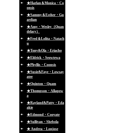
★Harlan＆Monica・Co
onsis
★Sammy＆Esther・Gu
ardian
★Amy・Wesley（Quan
delacy）
★Fred＆Lolita・Natach
u
★Tony&Ola・Eriacho
★Eldrick・Seowtewa
★Phyllis・Coonsis
★Susie&Faye・Lowsay
atee
★Quinton・Quam
★Thompson・Allapow
a
★Rayland&Patty・Eda
akie
★Edmond・Cooyate
★Sullivan・Shebola
★ Andrea・Lonjose