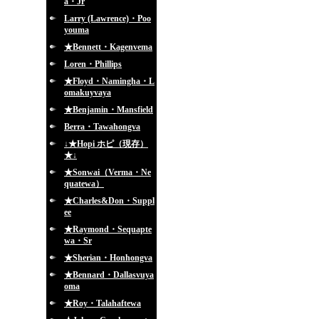
a・Jr
Larry (Lawrence)・Poo
youma
★Bennett・Kagenvema
Loren・Phillips
★Floyd・Namingha・L
omakuyvaya
★Benjamin・Mansfield
Berra・Tawahongva
↓★Hopi ホピ（現存）
★↓
★Sonwai（Verma・Ne
quatewa）
★Charles&Don・Suppl
ee
★Raymond・Sequapte
wa・Sr
★Sherian・Honhongva
★Bennard・Dallasvuya
oma
★Roy・Talahaftewa