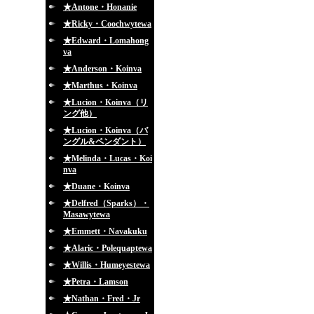
★Antone・Honanie
★Ricky・Coochwytewa
★Edward・Lomahong
va
★Anderson・Koinva
★Marthus・Koinva
★Lucion・Koinva（リ
ング他）
★Lucion・Koinva（バ
ングル&ペンダント）
★Melinda・Lucas・Koi
nva
★Duane・Koinva
★Delfred（Sparks）・
Masawytewa
★Emmett・Navakuku
★Alaric・Polequaptewa
★Willis・Humeyestewa
★Petra・Lamson
★Nathan・Fred・Jr