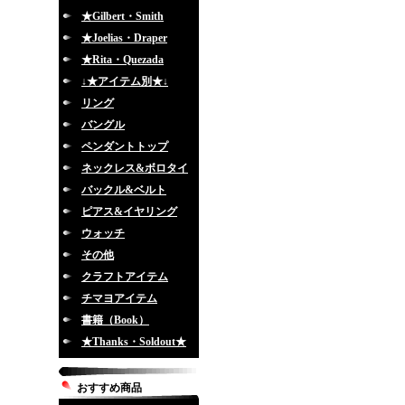
★Gilbert・Smith
★Joelias・Draper
★Rita・Quezada
↓★アイテム別★↓
リング
バングル
ペンダントトップ
ネックレス&ボロタイ
バックル&ベルト
ピアス&イヤリング
ウォッチ
その他
クラフトアイテム
チマヨアイテム
書籍（Book）
★Thanks・Soldout★
おすすめ商品