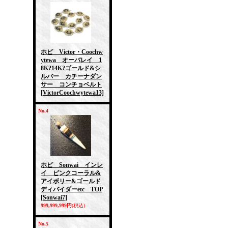
ホピ Victor・Coochw
ytewa オーバレイ 1
8K?14K?ゴールド&シ
ルバー カチーナダン
サー コンチョベルト
[VictorCoochwytewa13]
No.4
ホピ Sonwai インレ
イ ピンクコーラル&
アイボリー&ゴールド
ディバイダーetc TOP
[Sonwai7]
999,999,999円
(税込)
No.5