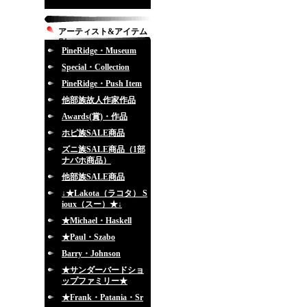
アーティスト&アイテム
別
PineRidge・Museum
Special・Collection
PineRidge・Push Item
他部族故人作家作品
Awards(賞)・作品
ホピ族SALE商品
ズニ族SALE商品（1部
ナバホ商品）
他部族SALE商品
↓★Lakota（ラコタ） S
ioux（スー）★↓
★Michael・Haskell
★Paul・Szabo
Barry・Johnson
★サンダーバードショ
ップファミリー★
★Frank・Patania・Sr