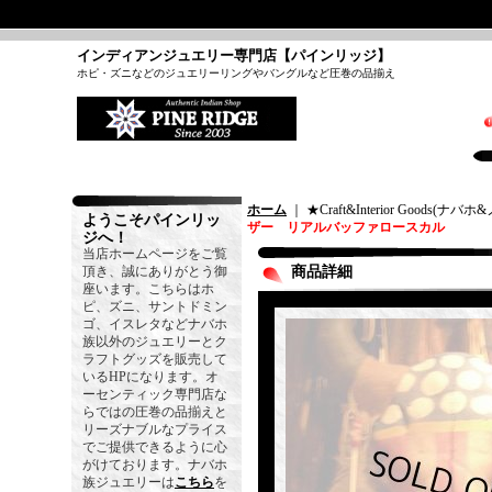
インディアンジュエリー専門店【パインリッジ】
ホピ・ズニなどのジュエリーリングやバングルなど圧巻の品揃え
ホーム
｜ ★Craft&Interior Goods(
ようこそパインリッ
ザー リアルバッファロースカル
ジへ！
当店ホームページをご覧
頂き、誠にありがとう御
商品詳細
座います。こちらはホ
ピ、ズニ、サントドミン
ゴ、イスレタなどナバホ
族以外のジュエリーとク
ラフトグッズを販売して
いるHPになります。オ
ーセンティック専門店な
らではの圧巻の品揃えと
リーズナブルなプライス
でご提供できるように心
がけております。ナバホ
族ジュエリーは
こちら
を