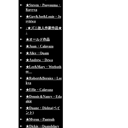
★Steven・Pooyouma・
Kuyvya
★Guy&Joe&Louie・Jo
sytewa
↓★ズニ故人作家作品★
↓
★オールド作品
★Juan・Calavaza
★Alice・Quam
★Andrew・Dewa
★Lee&Mary・Weeboth
ee
★Robert&Bernice・Lee
kya
★Effie・Calavaza
★Dennis＆Nancy・Eda
akie
★Duane・Dishta(ペイ
ント)
★Myron・Panteah
★Dickie・Quandelacy