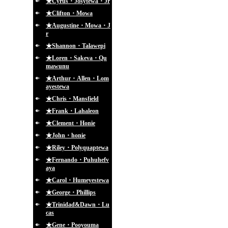
★Cyrus・Josytewa・Jr
★Clifton・Mowa
★Augustine・Mowa・J
r
★Shannon・Talawepi
★Loren・Sakeva・Qu
mawunu
★Arthur・Allen・Lom
ayestewa
★Chris・Mansfield
★Frank・Lahaleon
★Clement・Honie
★John・honie
★Riley・Polyquaptewa
★Fernando・Puhuhefv
aya
★Carol・Humeyestewa
★George・Phillips
★Trinidad&Dawn・Lu
cas
★Gene・Pooyouma