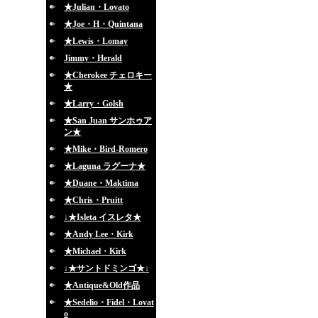
★Julian・Lovato
★Joe・H・Quintana
★Lewis・Lomay
Jimmy・Herald
★Cherokee チェロキー
★
★Larry・Golsh
★San Juan サンホゥア
ン★
★Mike・Bird-Romero
★Laguna ラグーナ★
★Duane・Maktima
★Chris・Pruitt
↓★Isleta イスレタ★
★Andy Lee・Kirk
★Michael・Kirk
↓★サントドミンゴ★↓
★Antique&Old作品
★Sedelio・Fidel・Lovat
o