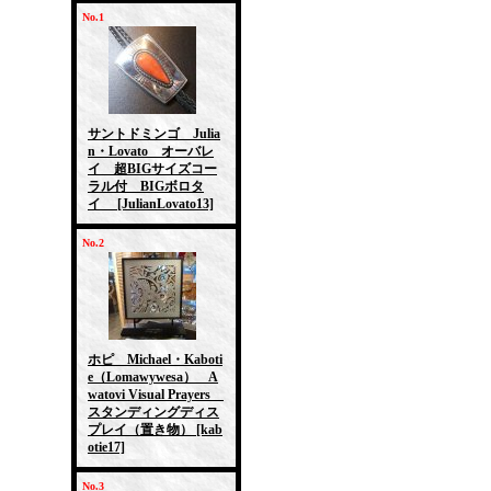
No.1
サントドミンゴ Julia
n・Lovato オーバレ
イ 超BIGサイズコー
ラル付 BIGボロタ
イ
[JulianLovato13]
No.2
ホピ Michael・Kaboti
e（Lomawywesa） A
watovi Visual Prayers
スタンディングディス
プレイ（置き物）
[kab
otie17]
No.3