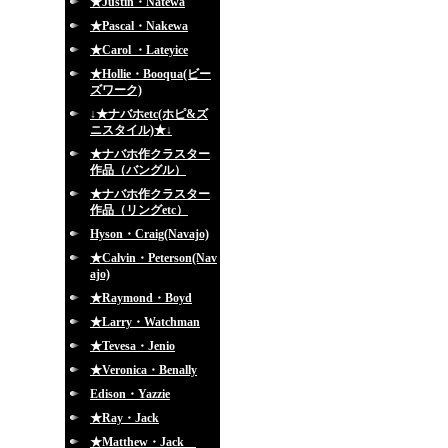
★Justin・Natewa
★Pascal・Nakewa
★Carol ・Lateyice
★Hollie・Booqua(ビー
ズワーク)
↓★ナバホetc(ホピ&ズ
ニスタイル)★↓
★ナバホ作クラスター
作品（バングル）
★ナバホ作クラスター
作品（リングetc）
Hyson・Craig(Navajo)
★Calvin・Peterson(Nav
ajo)
★Raymond・Boyd
★Larry・Watchman
★Tevesa・Jenio
★Veronica・Benally
Edison・Yazzie
★Ray・Jack
★Matthew・Jack