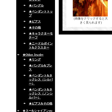
★バングル
★ペンダントトッ
プ
(画像をクリックすると大
★ピアス
きく見られます)
★その他
★キャラクターモ
チーフ
★ニードルポイン
ト&クラスター
★Other Jewelry
★リング
★バングル&ブレ
ス
★ペンダント&ネ
ックレス（シルバ
ー）
★ペンダント&ネ
ックレス（ノンシ
ルバー）
★ピアス&その他
★スー&シャイアンetc