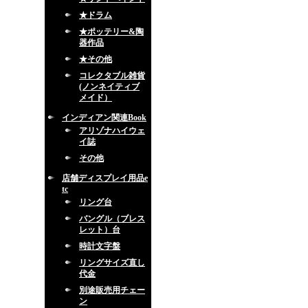
★ドラム
★ポッテリー&陶
器作品
★その他
コレクタブル雑貨
(ノンネイティブ
メイド）
インディアン関連Book
アリゾナハイウェ
イ誌
その他
店舗ディスプレイ用品e
tc
リング台
バングル（ブレス
レット）台
時計文字盤
リングサイズ直し
代金
別途販売用チェー
ン