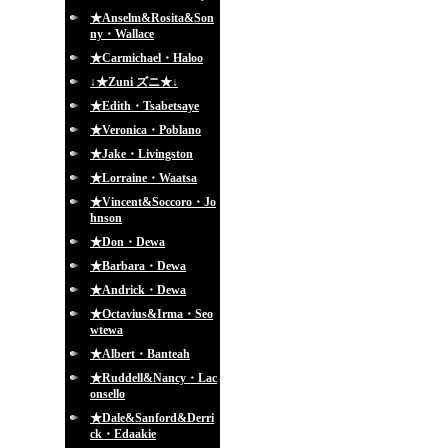
★Anselm&Rosita&Son
ny・Wallace
★Carmichael・Haloo
↓★Zuni ズニ★↓
★Edith・Tsabetsaye
★Veronica・Poblano
★Jake・Livingston
★Lorraine・Waatsa
★Vincent&Soccoro・Jo
hnson
★Don・Dewa
★Barbara・Dewa
★Andrick・Dewa
★Octavius&Irma・Seo
wtewa
★Albert・Banteah
★Ruddell&Nancy・Lac
onsello
★Dale&Sanford&Derri
ck・Edaakie