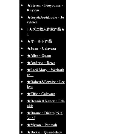
★Steven・Pooyouma・
Kuyvya
★Guy&Joe&Louie・Jo
sytewa
↓★ズニ故人作家作品★
↓
★オールド作品
★Juan・Calavaza
★Alice・Quam
★Andrew・Dewa
★Lee&Mary・Weeboth
ee
★Robert&Bernice・Lee
kya
★Effie・Calavaza
★Dennis＆Nancy・Eda
akie
★Duane・Dishta(ペイ
ント)
★Myron・Panteah
★Dickie・Quandelacy