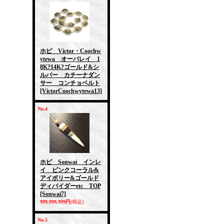
ホピ Victor・Coochw
ytewa オーバレイ 1
8K?14K?ゴールド&シ
ルバー カチーナダン
サー コンチョベルト
[VictorCoochwytewa13]
No.4
ホピ Sonwai インレ
イ ピンクコーラル&
アイボリー&ゴールド
ディバイダーetc TOP
[Sonwai7]
999,999,999円
(税込)
No.5