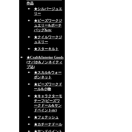
作品
★シルバージュエ
リー
★ビーズワークジ
ュエリー&ポーチ
バッグ&etc
★クイルワークジ
ュエリー
★スターキルト
★Craft&Interior Goods
(ナバホ&ノンネイティ
ブ込)
★スカル&ウォー
ボンネット
★ビーズワークド
ール&小物
★キャラクターモ
チーフ(ビーズワ
ークドール&サン
ドペイントetc)
★フェテッシュ
★カチーナドール
★サンドペイント