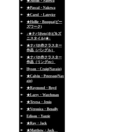
★Justin・Natewa
★Pascal・Nakewa
★Carol ・Lateyice
★Hollie・Booqua(ビー
ズワーク)
↓★ナバホetc(ホピ&ズ
ニスタイル)★↓
★ナバホ作クラスター
作品（バングル）
★ナバホ作クラスター
作品（リングetc）
Hyson・Craig(Navajo)
★Calvin・Peterson(Nav
ajo)
★Raymond・Boyd
★Larry・Watchman
★Tevesa・Jenio
★Veronica・Benally
Edison・Yazzie
★Ray・Jack
★Matthew・Jack