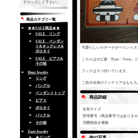
クリックして下さい。
商品カテゴリ一覧
★★SALE商品★★
SALE リング
SALE ペンダン
ト&ネックレス&
可愛らしいカチーナがペイントさ
ボロタイ
SALE ピアス&
こちらはホピ族「Ryan・Yavi
その他
フックは５つ付いています。
Hopi Jewelry
リング
ご自分自身のインテリアはもちろ
バングル
ペンダントトップ
商品詳細
ピアス
ボロタイ
全長サイズ
:
バックル
管理番号（商品番号ではありませ
その他
消費税抜き価格
:
Zuni Jewelry
★リング
他の写真