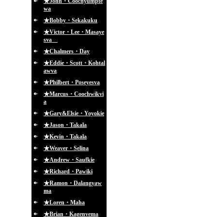
★John・Coochyumpte
wa
★Bobby・Sekakuku
★Victor・Lee・Masaye
sva
★Chalmers・Day
★Eddie・Scott・Kohtal
awva
★Philbert・Poseyesva
★Marcus・Coochwikvi
a
★Gary&Elsie・Yoyokie
★Jason・Takala
★Kevin・Takala
★Weaver・Selina
★Andrew・Saufkie
★Richard・Pawiki
★Ramon・Dalangyaw
ma
★Loren・Maha
★Brian・Kagenvema