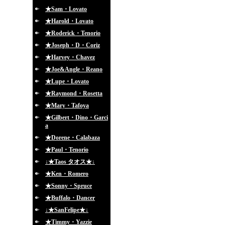
★Sam・Lovato
★Harold・Lovato
★Roderick・Tenorio
★Joseph・D・Coriz
★Harvey・Chavez
★Joe&Angle・Reano
★Lupe・Lovato
★Raymond・Rosetta
★Mary・Tafoya
★Gilbert・Dino・Garci
a
★Dorene・Calabaza
★Paul・Tenorio
↓★Taos タオス★↓
★Ken・Romero
★Sonny・Spruce
★Buffalo・Dancer
↓★SanFelipe★↓
★Timmy・Yazzie