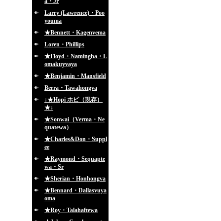
a・Jr
Larry (Lawrence)・Poo
youma
★Bennett・Kagenvema
Loren・Phillips
★Floyd・Namingha・L
omakuyvaya
★Benjamin・Mansfield
Berra・Tawahongva
↓★Hopi ホピ（現存）
★↓
★Sonwai（Verma・Ne
quatewa）
★Charles&Don・Suppl
ee
★Raymond・Sequapte
wa・Sr
★Sherian・Honhongva
★Bennard・Dallasvuya
oma
★Roy・Talahaftewa