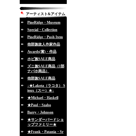
アーティスト&アイテム
別
PineRidge・Museum
Special・Collection
PineRidge・Push Item
他部族故人作家作品
Awards(賞)・作品
ホピ族SALE商品
ズニ族SALE商品（1部
ナバホ商品）
他部族SALE商品
↓★Lakota（ラコタ） S
ioux（スー）★↓
★Michael・Haskell
★Paul・Szabo
Barry・Johnson
★サンダーバードショ
ップファミリー★
★Frank・Patania・Sr