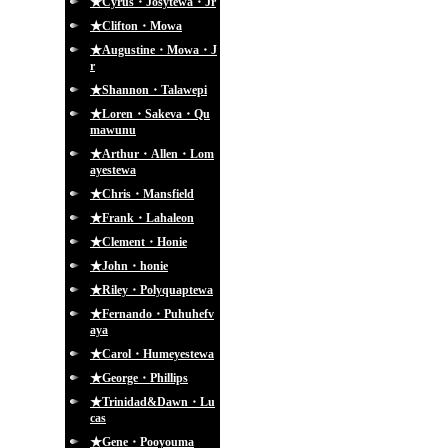
★Cyrus・Josytewa・Jr
★Clifton・Mowa
★Augustine・Mowa・J
r
★Shannon・Talawepi
★Loren・Sakeva・Qu
mawunu
★Arthur・Allen・Lom
ayestewa
★Chris・Mansfield
★Frank・Lahaleon
★Clement・Honie
★John・honie
★Riley・Polyquaptewa
★Fernando・Puhuhefv
aya
★Carol・Humeyestewa
★George・Phillips
★Trinidad&Dawn・Lu
cas
★Gene・Pooyouma