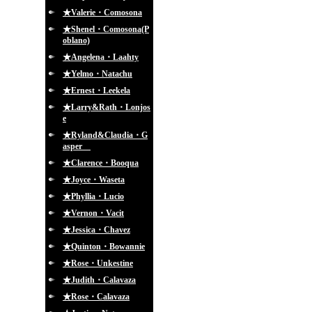
★Valerie・Comosona
★Shenel・Comosona(P
oblano)
★Angelena・Laahty
★Yelmo・Natachu
★Ernest・Leekela
★Larry&Rath・Lonjos
e
★Ryland&Claudia・G
asper
★Clarence・Booqua
★Joyce・Waseta
★Phyllia・Lucio
★Vernon・Vacit
★Jessica・Chavez
★Quinton・Bowannie
★Rose・Unkestine
★Judith・Calavaza
★Rose・Calavaza