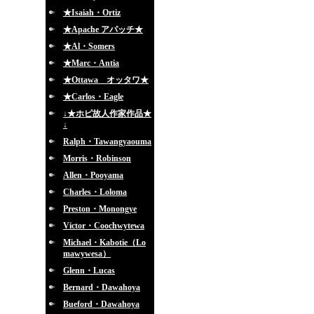
★Isaiah・Ortiz
★Apache アパッチ★
★Al・Somers
★Marc・Antia
★Ottawa オッタワ★
★Carlos・Eagle
↓★ホピ故人作家作品★
↓
Ralph・Tawangyaouma
Morris・Robinson
Allen・Pooyama
Charles・Loloma
Preston・Monongye
Victor・Coochwytewa
Michael・Kabotie（Lo
mawywesa）
Glenn・Lucas
Bernard・Dawahoya
Bueford・Dawahoya