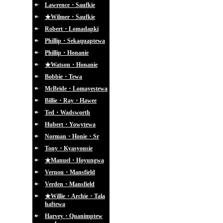
Lawrence・Saufkie
★Wilmer・Saufkie
Robert・Lomadapki
Phillip・Sekaquaptewa
Phillip・Honanie
★Watson・Honanie
Bobbie・Tewa
McBride・Lomayestewa
Billie・Ray・Hawee
Ted・Wadsworth
Hubert・Yowytewa
Norman・Honie・Sr
Tony・Kyasyousie
★Manuel・Hoyungwa
Vernon・Mansfield
Verden・Mansfield
★Willie・Archie・Tala
haftewa
Harvey・Quanimptew