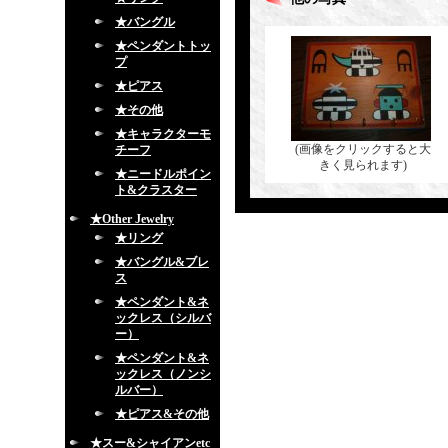
★バングル
★ペンダントトッ
プ
★ピアス
★その他
★キャラクターモ
(画像をクリックすると大
チーフ
きく見られます)
★ニードルポイン
ト&クラスター
★Other Jewelry
★リング
★バングル&ブレ
ス
★ペンダント&ネ
ックレス（シルバ
ー）
★ペンダント&ネ
ックレス（ノンシ
ルバー）
★ピアス&その他
★スー&シャイアンetc