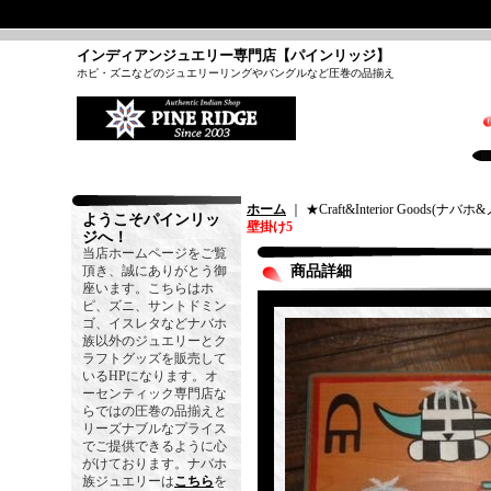
インディアンジュエリー専門店【パインリッジ】
ホピ・ズニなどのジュエリーリングやバングルなど圧巻の品揃え
ホーム
｜ ★Craft&Interior Goods(
ようこそパインリッ
壁掛け5
ジへ！
当店ホームページをご覧
頂き、誠にありがとう御
商品詳細
座います。こちらはホ
ピ、ズニ、サントドミン
ゴ、イスレタなどナバホ
族以外のジュエリーとク
ラフトグッズを販売して
いるHPになります。オ
ーセンティック専門店な
らではの圧巻の品揃えと
リーズナブルなプライス
でご提供できるように心
がけております。ナバホ
族ジュエリーは
こちら
を