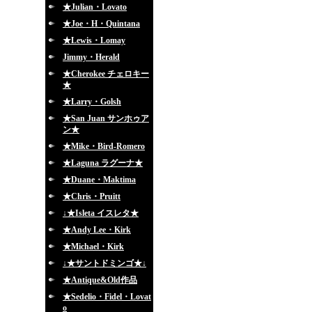
★Julian・Lovato
★Joe・H・Quintana
★Lewis・Lomay
Jimmy・Herald
★Cherokee チェロキー
★
★Larry・Golsh
★San Juan サンホゥア
ン★
★Mike・Bird-Romero
★Laguna ラグーナ★
★Duane・Maktima
★Chris・Pruitt
↓★Isleta イスレタ★
★Andy Lee・Kirk
★Michael・Kirk
↓★サントドミンゴ★↓
★Antique&Old作品
★Sedelio・Fidel・Lovat
o