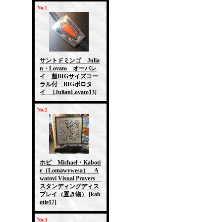
No.1
サントドミンゴ Julia
n・Lovato オーバレ
イ 超BIGサイズコー
ラル付 BIGボロタ
イ
[JulianLovato13]
No.2
ホピ Michael・Kaboti
e（Lomawywesa） A
watovi Visual Prayers
スタンディングディス
プレイ（置き物）
[kab
otie17]
No.3