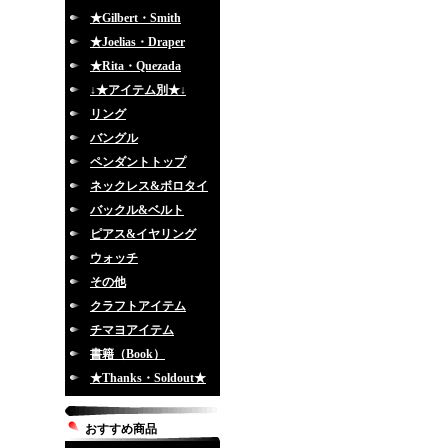
★Gilbert・Smith
★Joelias・Draper
★Rita・Quezada
↓★アイテム別★↓
リング
バングル
ペンダントトップ
ネックレス&ボロタイ
バックル&ベルト
ピアス&イヤリング
ウォッチ
その他
クラフトアイテム
チマヨアイテム
書籍（Book）
★Thanks・Soldout★
おすすめ商品