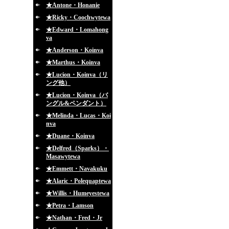
★Antone・Honanie
★Ricky・Coochwytewa
★Edward・Lomahong
va
★Anderson・Koinva
★Marthus・Koinva
★Lucion・Koinva（リ
ング他）
★Lucion・Koinva（バ
ングル&ペンダント）
★Melinda・Lucas・Koi
nva
★Duane・Koinva
★Delfred（Sparks）・
Masawytewa
★Emmett・Navakuku
★Alaric・Polequaptewa
★Willis・Humeyestewa
★Petra・Lamson
★Nathan・Fred・Jr