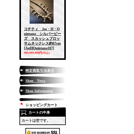
コチティ Joe・H・Q
uintana シルバービー
ズ スカッシュブロッ
サムネックレス約67cm
[JoeHQuintana107]
999,999,999円
(税込)
特定商取引法表示
Shop News
Shop Information
ショッピングカート
カートの中身
カートは空です。