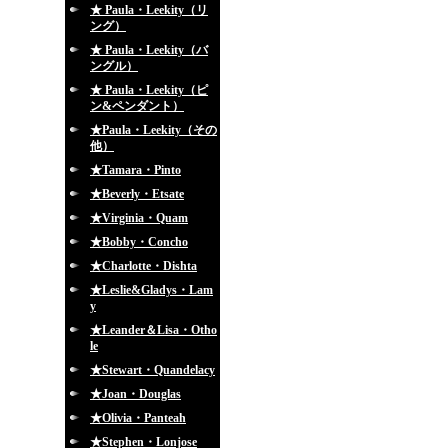
★ Paula・Leekity（リ
ング）
★ Paula・Leekity（バ
ングル）
★ Paula・Leekity（ピ
ン&ペンダント）
★Paula・Leekity（その
他）
★Tamara・Pinto
★Beverly・Etsate
★Virginia・Quam
★Bobby・Concho
★Charlotte・Dishta
★Leslie&Gladys・Lam
y
★Leander＆Lisa・Otho
le
★Stewart・Quandelacy
★Joan・Douglas
★Olivia・Panteah
★Stephen・Lonjose