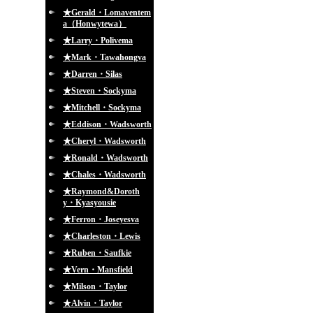
★Gerald・Lomaventem
a（Honwytewa）
★Larry・Polivema
★Mark・Tawahongva
★Darren・Silas
★Steven・Sockyma
★Mitchell・Sockyma
★Eddison・Wadsworth
★Cheryl・Wadsworth
★Ronald・Wadsworth
★Chales・Wadsworth
★Raymond&Doroth
y・Kyasyousie
★Ferron・Joseyesva
★Charleston・Lewis
★Ruben・Saufkie
★Vern・Mansfield
★Milson・Taylor
★Alvin・Taylor