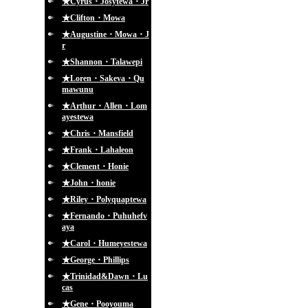
★Cyrus・Josytewa・Jr
★Clifton・Mowa
★Augustine・Mowa・J
r
★Shannon・Talawepi
★Loren・Sakeva・Qu
mawunu
★Arthur・Allen・Lom
ayestewa
★Chris・Mansfield
★Frank・Lahaleon
★Clement・Honie
★John・honie
★Riley・Polyquaptewa
★Fernando・Puhuhefv
aya
★Carol・Humeyestewa
★George・Phillips
★Trinidad&Dawn・Lu
cas
★Gene・Pooyouma