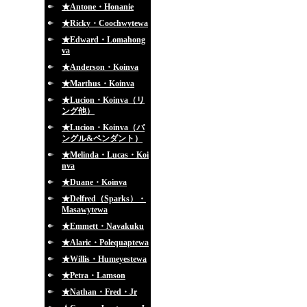
★Antone・Honanie
★Ricky・Coochwytewa
★Edward・Lomahong
va
★Anderson・Koinva
★Marthus・Koinva
★Lucion・Koinva（リ
ング他）
★Lucion・Koinva（バ
ングル&ペンダント）
★Melinda・Lucas・Koi
nva
★Duane・Koinva
★Delfred（Sparks）・
Masawytewa
★Emmett・Navakuku
★Alaric・Polequaptewa
★Willis・Humeyestewa
★Petra・Lamson
★Nathan・Fred・Jr