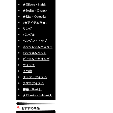
★Gilbert・Smith
★Joelias・Draper
★Rita・Quezada
↓★アイテム別★↓
リング
バングル
ペンダントトップ
ネックレス&ボロタイ
バックル&ベルト
ピアス&イヤリング
ウォッチ
その他
クラフトアイテム
チマヨアイテム
書籍（Book）
★Thanks・Soldout★
おすすめ商品