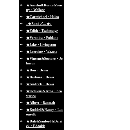
★Anselm&Rosita&Son
ny・Wallace
★Carmichael・Haloo
↓★Zuni ズニ★↓
★Edith・Tsabetsaye
★Veronica・Poblano
★Jake・Livingston
★Lorraine・Waatsa
★Vincent&Soccoro・Jo
hnson
★Don・Dewa
★Barbara・Dewa
★Andrick・Dewa
★Octavius&Irma・Seo
wtewa
★Albert・Banteah
★Ruddell&Nancy・Lac
onsello
★Dale&Sanford&Derri
ck・Edaakie