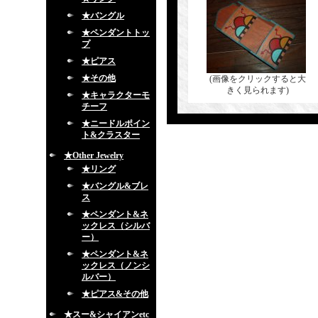
★バングル
★ペンダントトッ
プ
★ピアス
★その他
(画像をクリックすると大
きく見られます)
★キャラクターモ
チーフ
★ニードルポイン
ト&クラスター
★Other Jewelry
★リング
★バングル&ブレ
ス
★ペンダント&ネ
ックレス（シルバ
ー）
★ペンダント&ネ
ックレス（ノンシ
ルバー）
★ピアス&その他
★スー&シャイアンetc