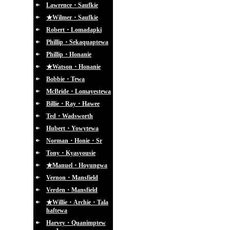
Lawrence・Saufkie
★Wilmer・Saufkie
Robert・Lomadapki
Phillip・Sekaquaptewa
Phillip・Honanie
★Watson・Honanie
Bobbie・Tewa
McBride・Lomayestewa
Billie・Ray・Hawee
Ted・Wadsworth
Hubert・Yowytewa
Norman・Honie・Sr
Tony・Kyasyousie
★Manuel・Hoyungwa
Vernon・Mansfield
Verden・Mansfield
★Willie・Archie・Tala
haftewa
Harvey・Quanimptew