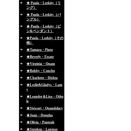
★ Paula・Leekity（リ
ング）
★ Paula・Leekity（バ
ングル）
★ Paula・Leekity（ピ
ン&ペンダント）
★Paula・Leekity（その
他）
★Tamara・Pinto
★Beverly・Etsate
★Virginia・Quam
★Bobby・Concho
★Charlotte・Dishta
★Leslie&Gladys・Lam
y
★Leander＆Lisa・Otho
le
★Stewart・Quandelacy
★Joan・Douglas
★Olivia・Panteah
★Stephen・Lonjose