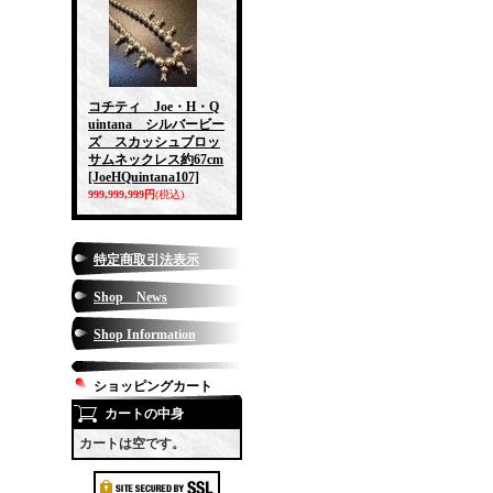
コチティ Joe・H・Q
uintana シルバービー
ズ スカッシュブロッ
サムネックレス約67cm
[JoeHQuintana107]
999,999,999円
(税込)
特定商取引法表示
Shop News
Shop Information
ショッピングカート
カートの中身
カートは空です。