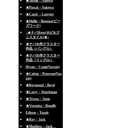
★Justin・Natewa
★Pascal・Nakewa
★Carol ・Lateyice
★Hollie・Booqua(ビー
ズワーク)
↓★ナバホetc(ホピ&ズ
ニスタイル)★↓
★ナバホ作クラスター
作品（バングル）
★ナバホ作クラスター
作品（リングetc）
Hyson・Craig(Navajo)
★Calvin・Peterson(Nav
ajo)
★Raymond・Boyd
★Larry・Watchman
★Tevesa・Jenio
★Veronica・Benally
Edison・Yazzie
★Ray・Jack
★Matthew・Jack