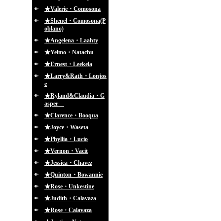
★Valerie・Comosona
★Shenel・Comosona(P
oblano)
★Angelena・Laahty
★Yelmo・Natachu
★Ernest・Leekela
★Larry&Rath・Lonjos
e
★Ryland&Claudia・G
asper
★Clarence・Booqua
★Joyce・Waseta
★Phyllia・Lucio
★Vernon・Vacit
★Jessica・Chavez
★Quinton・Bowannie
★Rose・Unkestine
★Judith・Calavaza
★Rose・Calavaza