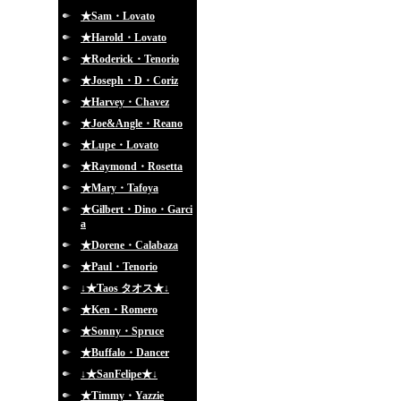
★Sam・Lovato
★Harold・Lovato
★Roderick・Tenorio
★Joseph・D・Coriz
★Harvey・Chavez
★Joe&Angle・Reano
★Lupe・Lovato
★Raymond・Rosetta
★Mary・Tafoya
★Gilbert・Dino・Garci
a
★Dorene・Calabaza
★Paul・Tenorio
↓★Taos タオス★↓
★Ken・Romero
★Sonny・Spruce
★Buffalo・Dancer
↓★SanFelipe★↓
★Timmy・Yazzie