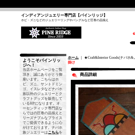
インディアンジュエリー専門店【パインリッジ】
ホピ・ズニなどのジュエリーリングやバングルなど圧巻の品揃え
ホーム
｜ ★Craft&Interior Goods(
ようこそパインリッ
掛け
ジへ！
当店ホームページをご覧
頂き、誠にありがとう御
商品詳細
座います。こちらはホ
ピ、ズニ、サントドミン
ゴ、イスレタなどナバホ
族以外のジュエリーとク
ラフトグッズを販売して
いるHPになります。オ
ーセンティック専門店な
らではの圧巻の品揃えと
リーズナブルなプライス
でご提供できるように心
がけております。ナバホ
族ジュエリーは
こちら
を