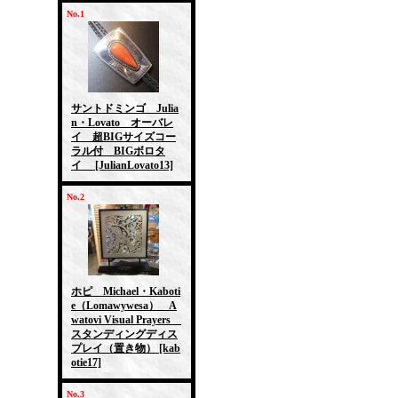
No.1
サントドミンゴ Julia
n・Lovato オーバレ
イ 超BIGサイズコー
ラル付 BIGボロタ
イ
[JulianLovato13]
No.2
ホピ Michael・Kaboti
e（Lomawywesa） A
watovi Visual Prayers
スタンディングディス
プレイ（置き物）
[kab
otie17]
No.3