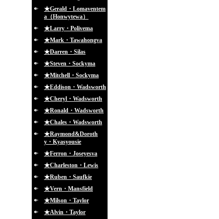
★Gerald・Lomaventem
a（Honwytewa）
★Larry・Polivema
★Mark・Tawahongva
★Darren・Silas
★Steven・Sockyma
★Mitchell・Sockyma
★Eddison・Wadsworth
★Cheryl・Wadsworth
★Ronald・Wadsworth
★Chales・Wadsworth
★Raymond&Doroth
y・Kyasyousie
★Ferron・Joseyesva
★Charleston・Lewis
★Ruben・Saufkie
★Vern・Mansfield
★Milson・Taylor
★Alvin・Taylor