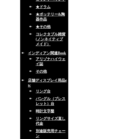
★ドラム
★ポッテリー&陶
器作品
★その他
コレクタブル雑貨
(ノンネイティブ
メイド）
インディアン関連Book
アリゾナハイウェ
イ誌
その他
店舗ディスプレイ用品e
tc
リング台
バングル（ブレス
レット）台
時計文字盤
リングサイズ直し
代金
別途販売用チェー
ン