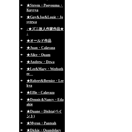
★Steven・Pooyouma・
Kuyvya
★Guy&Joe&Louie・Jo
sytewa
↓★ズニ故人作家作品★
↓
★オールド作品
★Juan・Calavaza
★Alice・Quam
★Andrew・Dewa
★Lee&Mary・Weeboth
ee
★Robert&Bernice・Lee
kya
★Effie・Calavaza
★Dennis＆Nancy・Eda
akie
★Duane・Dishta(ペイ
ント)
★Myron・Panteah
★Dickie・Quandelacy