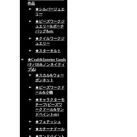
作品
★シルバージュエ
リー
★ビーズワークジ
ュエリー&ポーチ
バッグ&etc
★クイルワークジ
ュエリー
★スターキルト
★Craft&Interior Goods
(ナバホ&ノンネイティ
ブ込)
★スカル&ウォー
ボンネット
★ビーズワークド
ール&小物
★キャラクターモ
チーフ(ビーズワ
ークドール&サン
ドペイントetc)
★フェテッシュ
★カチーナドール
★サンドペイント