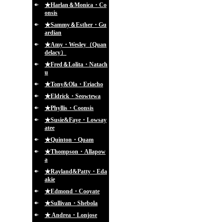
★Harlan＆Monica・Co
onsis
★Sammy＆Esther・Gu
ardian
★Amy・Wesley（Quan
delacy）
★Fred＆Lolita・Natach
u
★Tony&Ola・Eriacho
★Eldrick・Seowtewa
★Phyllis・Coonsis
★Susie&Faye・Lowsay
atee
★Quinton・Quam
★Thompson・Allapow
a
★Rayland&Patty・Eda
akie
★Edmond・Cooyate
★Sullivan・Shebola
★ Andrea・Lonjose