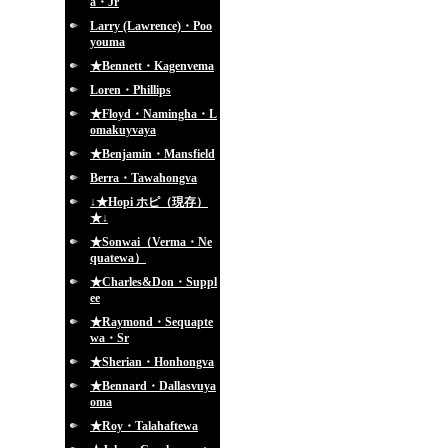
a・Jr
Larry (Lawrence)・Poo
youma
★Bennett・Kagenvema
Loren・Phillips
★Floyd・Namingha・L
omakuyvaya
★Benjamin・Mansfield
Berra・Tawahongva
↓★Hopi ホピ（現存）
★↓
★Sonwai（Verma・Ne
quatewa）
★Charles&Don・Suppl
ee
★Raymond・Sequapte
wa・Sr
★Sherian・Honhongva
★Bennard・Dallasvuya
oma
★Roy・Talahaftewa