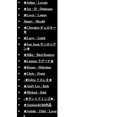
★Julian・Lovato
★Joe・H・Quintana
★Lewis・Lomay
Jimmy・Herald
★Cherokee チェロキー
★
★Larry・Golsh
★San Juan サンホゥア
ン★
★Mike・Bird-Romero
★Laguna ラグーナ★
★Duane・Maktima
★Chris・Pruitt
↓★Isleta イスレタ★
★Andy Lee・Kirk
★Michael・Kirk
↓★サントドミンゴ★↓
★Antique&Old作品
★Sedelio・Fidel・Lovat
o