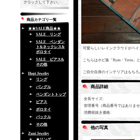
クリックして下さい。
商品カテゴリ一覧
★★SALE商品★★
SALE リング
SALE ペンダン
ト&ネックレス&
可愛らしいレインクラウドがペイ
ボロタイ
SALE ピアス&
こちらはホピ族「Ryan・Yavi
その他
ご自分自身のインテリアはもちろ
Hopi Jewelry
リング
商品詳細
バングル
ペンダントトップ
全長サイズ
:
ピアス
管理番号（商品番号ではありませ
ボロタイ
消費税抜き価格
:
バックル
その他
他の写真
Zuni Jewelry
★リング