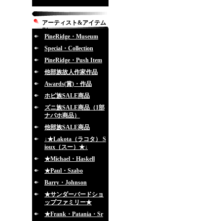
アーティスト&アイテム
別
PineRidge・Museum
Special・Collection
PineRidge・Push Item
他部族故人作家作品
Awards(賞)・作品
ホピ族SALE商品
ズニ族SALE商品（1部
ナバホ商品）
他部族SALE商品
↓★Lakota（ラコタ） S
ioux（スー）★↓
★Michael・Haskell
★Paul・Szabo
Barry・Johnson
★サンダーバードショ
ップファミリー★
★Frank・Patania・Sr