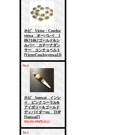
ホピ Victor・Coochw
ytewa オーバレイ 1
8K?14K?ゴールド&シ
ルバー カチーナダン
サー コンチョベルト
[VictorCoochwytewa13]
No.4
ホピ Sonwai インレ
イ ピンクコーラル&
アイボリー&ゴールド
ディバイダーetc TOP
[Sonwai7]
999,999,999円
(税込)
No.5