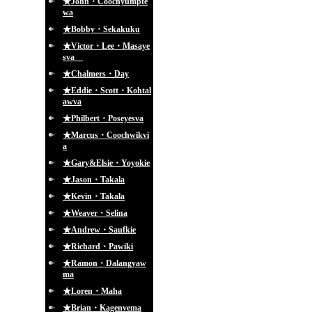
★John・Coochyumpte
wa
★Bobby・Sekakuku
★Victor・Lee・Masaye
sva
★Chalmers・Day
★Eddie・Scott・Kohtal
awva
★Philbert・Poseyesva
★Marcus・Coochwikvi
a
★Gary&Elsie・Yoyokie
★Jason・Takala
★Kevin・Takala
★Weaver・Selina
★Andrew・Saufkie
★Richard・Pawiki
★Ramon・Dalangyaw
ma
★Loren・Maha
★Brian・Kagenvema