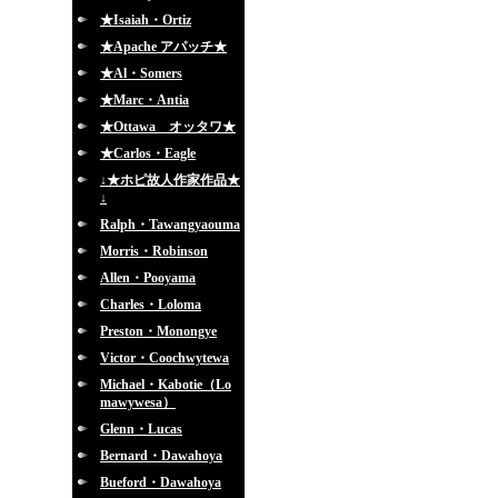
★Isaiah・Ortiz
★Apache アパッチ★
★Al・Somers
★Marc・Antia
★Ottawa オッタワ★
★Carlos・Eagle
↓★ホピ故人作家作品★
↓
Ralph・Tawangyaouma
Morris・Robinson
Allen・Pooyama
Charles・Loloma
Preston・Monongye
Victor・Coochwytewa
Michael・Kabotie（Lo
mawywesa）
Glenn・Lucas
Bernard・Dawahoya
Bueford・Dawahoya