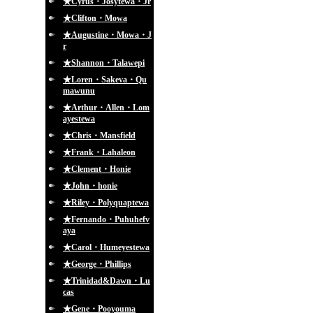
★Cyrus・Josytewa・Jr
★Clifton・Mowa
★Augustine・Mowa・J
r
★Shannon・Talawepi
★Loren・Sakeva・Qu
mawunu
★Arthur・Allen・Lom
ayestewa
★Chris・Mansfield
★Frank・Lahaleon
★Clement・Honie
★John・honie
★Riley・Polyquaptewa
★Fernando・Puhuhefv
aya
★Carol・Humeyestewa
★George・Phillips
★Trinidad&Dawn・Lu
cas
★Gene・Pooyouma