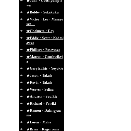
★John・Coochyumpte
wa
★Bobby・Sekakuku
★Victor・Lee・Masaye
sva
★Chalmers・Day
★Eddie・Scott・Kohtal
awva
★Philbert・Poseyesva
★Marcus・Coochwikvi
a
★Gary&Elsie・Yoyokie
★Jason・Takala
★Kevin・Takala
★Weaver・Selina
★Andrew・Saufkie
★Richard・Pawiki
★Ramon・Dalangyaw
ma
★Loren・Maha
★Brian・Kagenvema