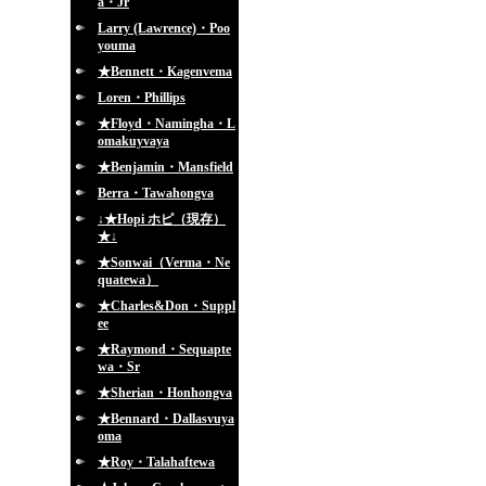
a・Jr
Larry (Lawrence)・Poo
youma
★Bennett・Kagenvema
Loren・Phillips
★Floyd・Namingha・L
omakuyvaya
★Benjamin・Mansfield
Berra・Tawahongva
↓★Hopi ホピ（現存）
★↓
★Sonwai（Verma・Ne
quatewa）
★Charles&Don・Suppl
ee
★Raymond・Sequapte
wa・Sr
★Sherian・Honhongva
★Bennard・Dallasvuya
oma
★Roy・Talahaftewa