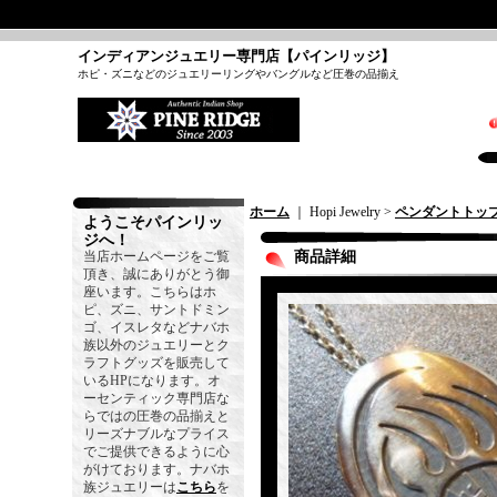
インディアンジュエリー専門店【パインリッジ】
ホピ・ズニなどのジュエリーリングやバングルなど圧巻の品揃え
ホーム
｜ Hopi Jewelry >
ペンダントトッ
ようこそパインリッ
ジへ！
当店ホームページをご覧
商品詳細
頂き、誠にありがとう御
座います。こちらはホ
ピ、ズニ、サントドミン
ゴ、イスレタなどナバホ
族以外のジュエリーとク
ラフトグッズを販売して
いるHPになります。オ
ーセンティック専門店な
らではの圧巻の品揃えと
リーズナブルなプライス
でご提供できるように心
がけております。ナバホ
族ジュエリーは
こちら
を