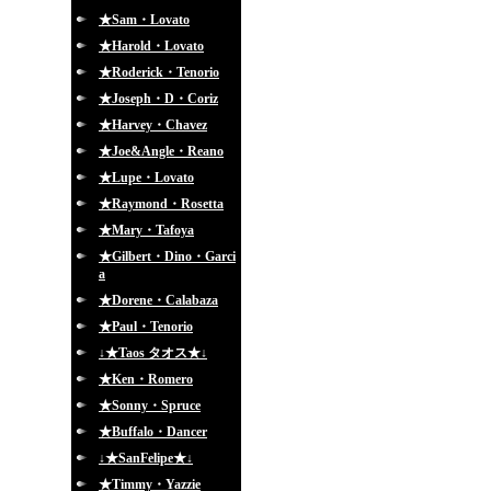
★Sam・Lovato
★Harold・Lovato
★Roderick・Tenorio
★Joseph・D・Coriz
★Harvey・Chavez
★Joe&Angle・Reano
★Lupe・Lovato
★Raymond・Rosetta
★Mary・Tafoya
★Gilbert・Dino・Garci
a
★Dorene・Calabaza
★Paul・Tenorio
↓★Taos タオス★↓
★Ken・Romero
★Sonny・Spruce
★Buffalo・Dancer
↓★SanFelipe★↓
★Timmy・Yazzie