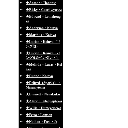
★Antone・Honanie
★Ricky・Coochwytewa
★Edward・Lomahong
va
★Anderson・Koinva
★Marthus・Koinva
★Lucion・Koinva（リ
ング他）
★Lucion・Koinva（バ
ングル&ペンダント）
★Melinda・Lucas・Koi
nva
★Duane・Koinva
★Delfred（Sparks）・
Masawytewa
★Emmett・Navakuku
★Alaric・Polequaptewa
★Willis・Humeyestewa
★Petra・Lamson
★Nathan・Fred・Jr