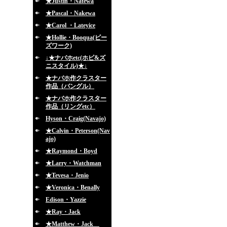
★Justin・Natewa
★Pascal・Nakewa
★Carol ・Lateyice
★Hollie・Booqua(ビー
ズワーク)
↓★ナバホetc(ホピ&ズ
ニスタイル)★↓
★ナバホ作クラスター
作品（バングル）
★ナバホ作クラスター
作品（リングetc）
Hyson・Craig(Navajo)
★Calvin・Peterson(Nav
ajo)
★Raymond・Boyd
★Larry・Watchman
★Tevesa・Jenio
★Veronica・Benally
Edison・Yazzie
★Ray・Jack
★Matthew・Jack