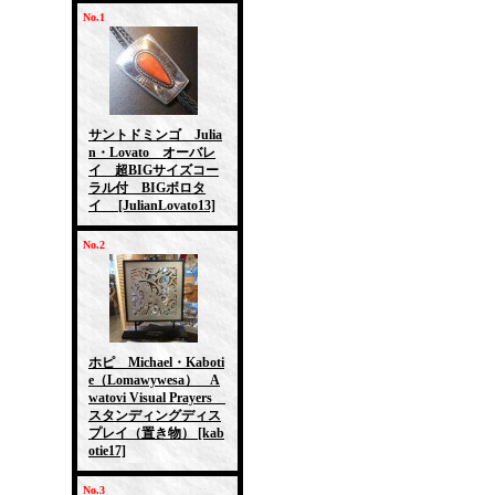
No.1
サントドミンゴ Julia
n・Lovato オーバレ
イ 超BIGサイズコー
ラル付 BIGボロタ
イ
[JulianLovato13]
No.2
ホピ Michael・Kaboti
e（Lomawywesa） A
watovi Visual Prayers
スタンディングディス
プレイ（置き物）
[kab
otie17]
No.3