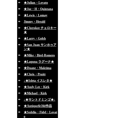
★Julian・Lovato
★Joe・H・Quintana
★Lewis・Lomay
Jimmy・Herald
★Cherokee チェロキー
★
★Larry・Golsh
★San Juan サンホゥア
ン★
★Mike・Bird-Romero
★Laguna ラグーナ★
★Duane・Maktima
★Chris・Pruitt
↓★Isleta イスレタ★
★Andy Lee・Kirk
★Michael・Kirk
↓★サントドミンゴ★↓
★Antique&Old作品
★Sedelio・Fidel・Lovat
o