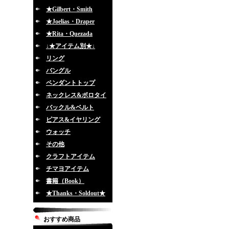
★Gilbert・Smith
★Joelias・Draper
★Rita・Quezada
↓★アイテム別★↓
リング
バングル
ペンダントトップ
ネックレス&ボロタイ
バックル&ベルト
ピアス&イヤリング
ウォッチ
その他
クラフトアイテム
チマヨアイテム
書籍（Book）
★Thanks・Soldout★
おすすめ商品