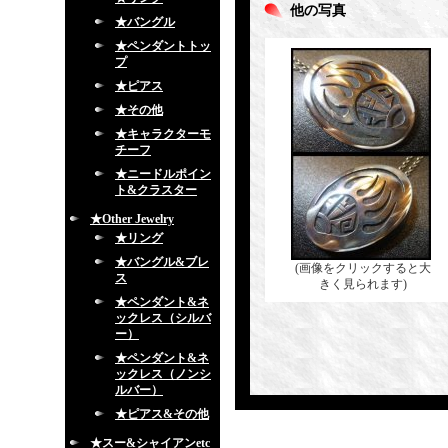
他の写真
★バングル
★ペンダントトッ
プ
★ピアス
★その他
★キャラクターモ
チーフ
★ニードルポイン
ト&クラスター
★Other Jewelry
★リング
★バングル&ブレ
(画像をクリックすると大
ス
きく見られます)
★ペンダント&ネ
ックレス（シルバ
ー）
★ペンダント&ネ
ックレス（ノンシ
ルバー）
★ピアス&その他
★スー&シャイアンetc