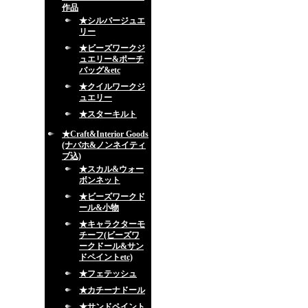
作品
★シルバージュエ
リー
★ビーズワークジ
ュエリー&ポーチ
バッグ&etc
★クイルワークジ
ュエリー
★スターキルト
★Craft&Interior Goods
(ナバホ&ノンネイティ
ブ込)
★スカル&ウォー
ボンネット
★ビーズワークド
ール&小物
★キャラクターモ
チーフ(ビーズワ
ークドール&サン
ドペイントetc)
★フェテッシュ
★カチーナドール
★サンドペイント