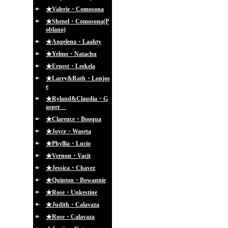
★Valerie・Comosona
★Shenel・Comosona(P
oblano)
★Angelena・Laahty
★Yelmo・Natachu
★Ernest・Leekela
★Larry&Rath・Lonjos
e
★Ryland&Claudia・G
asper
★Clarence・Booqua
★Joyce・Waseta
★Phyllia・Lucio
★Vernon・Vacit
★Jessica・Chavez
★Quinton・Bowannie
★Rose・Unkestine
★Judith・Calavaza
★Rose・Calavaza