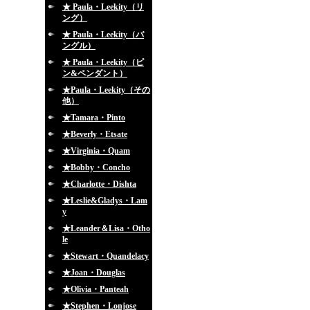
★ Paula・Leekity（リ
ング）
★ Paula・Leekity（バ
ングル）
★ Paula・Leekity（ピ
ン&ペンダント）
★Paula・Leekity（その
他）
★Tamara・Pinto
★Beverly・Etsate
★Virginia・Quam
★Bobby・Concho
★Charlotte・Dishta
★Leslie&Gladys・Lam
y
★Leander＆Lisa・Otho
le
★Stewart・Quandelacy
★Joan・Douglas
★Olivia・Panteah
★Stephen・Lonjose