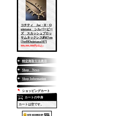
コチティ Joe・H・Q
uintana シルバービー
ズ スカッシュブロッ
サムネックレス約67cm
[JoeHQuintana107]
999,999,999円
(税込)
特定商取引法表示
Shop News
Shop Information
ショッピングカート
カートの中身
カートは空です。