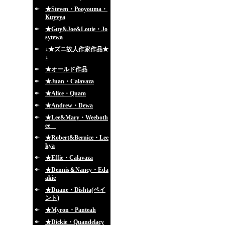
★Steven・Pooyouma・
Kuyvya
★Guy&Joe&Louie・Jo
sytewa
↓★ズニ故人作家作品★
↓
★オールド作品
★Juan・Calavaza
★Alice・Quam
★Andrew・Dewa
★Lee&Mary・Weeboth
ee
★Robert&Bernice・Lee
kya
★Effie・Calavaza
★Dennis＆Nancy・Eda
akie
★Duane・Dishta(ペイ
ント)
★Myron・Panteah
★Dickie・Quandelacy