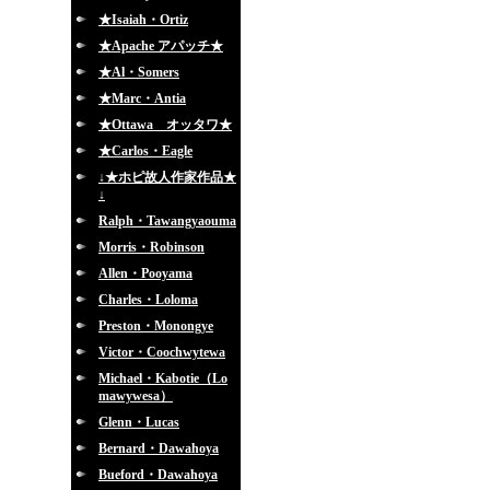
★Isaiah・Ortiz
★Apache アパッチ★
★Al・Somers
★Marc・Antia
★Ottawa オッタワ★
★Carlos・Eagle
↓★ホピ故人作家作品★
↓
Ralph・Tawangyaouma
Morris・Robinson
Allen・Pooyama
Charles・Loloma
Preston・Monongye
Victor・Coochwytewa
Michael・Kabotie（Lo
mawywesa）
Glenn・Lucas
Bernard・Dawahoya
Bueford・Dawahoya