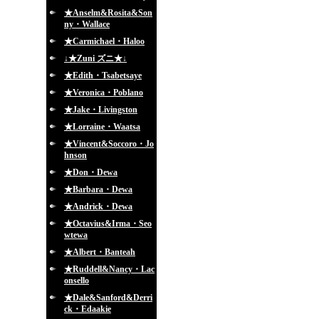
★Anselm&Rosita&Son
ny・Wallace
★Carmichael・Haloo
↓★Zuni ズニ★↓
★Edith・Tsabetsaye
★Veronica・Poblano
★Jake・Livingston
★Lorraine・Waatsa
★Vincent&Soccoro・Jo
hnson
★Don・Dewa
★Barbara・Dewa
★Andrick・Dewa
★Octavius&Irma・Seo
wtewa
★Albert・Banteah
★Ruddell&Nancy・Lac
onsello
★Dale&Sanford&Derri
ck・Edaakie