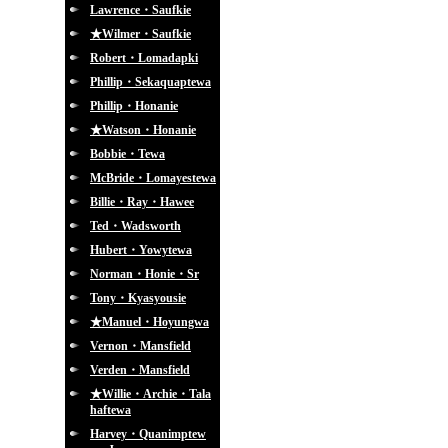
Lawrence・Saufkie
★Wilmer・Saufkie
Robert・Lomadapki
Phillip・Sekaquaptewa
Phillip・Honanie
★Watson・Honanie
Bobbie・Tewa
McBride・Lomayestewa
Billie・Ray・Hawee
Ted・Wadsworth
Hubert・Yowytewa
Norman・Honie・Sr
Tony・Kyasyousie
★Manuel・Hoyungwa
Vernon・Mansfield
Verden・Mansfield
★Willie・Archie・Tala
haftewa
Harvey・Quanimptew