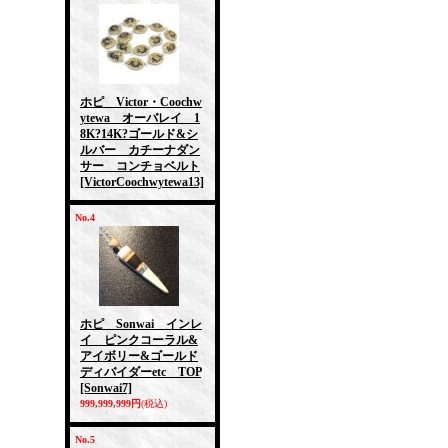
ホピ Victor・Coochw
ytewa オーバレイ 1
8K?14K?ゴールド&シ
ルバー カチーナダン
サー コンチョベルト
[VictorCoochwytewa13]
No.4
ホピ Sonwai インレ
イ ピンクコーラル&
アイボリー&ゴールド
ディバイダーetc TOP
[Sonwai7]
999,999,999円
(税込)
No.5