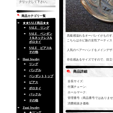
クリックして下さい。
商品カテゴリ一覧
★★SALE商品★★
SALE リング
SALE ペンダン
高級感溢れるオーバレイがものす
ト&ネックレス&
こちらはホピ族の女性アーティス
ボロタイ
SALE ピアス&
人気のベアーハンドをメインデザ
その他
Hopi Jewelry
存在感あるサイズですので、目立
リング
バングル
商品詳細
ペンダントトップ
全長サイズ
:
ピアス
付属チェーン
:
ボロタイ
ホールマーク
:
バックル
管理番号（商品番号ではありませ
その他
消費税抜き価格
:
Zuni Jewelry
★リング