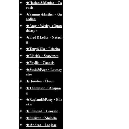
★Harlan＆Monica・Co
onsis
★Sammy＆Esther・Gu
ardian
★Amy・Wesley（Quan
delacy）
★Fred＆Lolita・Natach
u
★Tony&Ola・Eriacho
★Eldrick・Seowtewa
★Phyllis・Coonsis
★Susie&Faye・Lowsay
atee
★Quinton・Quam
★Thompson・Allapow
a
★Rayland&Patty・Eda
akie
★Edmond・Cooyate
★Sullivan・Shebola
★ Andrea・Lonjose