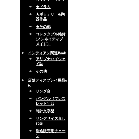
★ドラム
★ポッテリー&陶
器作品
★その他
コレクタブル雑貨
(ノンネイティブ
メイド）
インディアン関連Book
アリゾナハイウェ
イ誌
その他
店舗ディスプレイ用品e
tc
リング台
バングル（ブレス
レット）台
時計文字盤
リングサイズ直し
代金
別途販売用チェー
ン