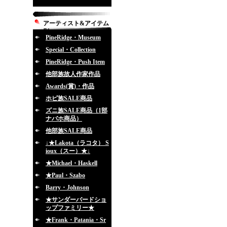
アーティスト&アイテム
別
PineRidge・Museum
Special・Collection
PineRidge・Push Item
他部族故人作家作品
Awards(賞)・作品
ホピ族SALE商品
ズニ族SALE商品（1部
ナバホ商品）
他部族SALE商品
↓★Lakota（ラコタ） S
ioux（スー）★↓
★Michael・Haskell
★Paul・Szabo
Barry・Johnson
★サンダーバードショ
ップファミリー★
★Frank・Patania・Sr