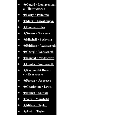
★Gerald・Lomaventem
a（Honwytewa）
★Larry・Polivema
★Mark・Tawahongva
★Darren・Silas
★Steven・Sockyma
★Mitchell・Sockyma
★Eddison・Wadsworth
★Cheryl・Wadsworth
★Ronald・Wadsworth
★Chales・Wadsworth
★Raymond&Doroth
y・Kyasyousie
★Ferron・Joseyesva
★Charleston・Lewis
★Ruben・Saufkie
★Vern・Mansfield
★Milson・Taylor
★Alvin・Taylor